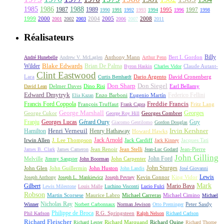
1985
1986
1988
1987
1989
1995
1997
1990
1991
1992
1993
1994
1996
1998
1999
2000
2004
2005
2008
2001
2002
2003
2006
2007
2011
Réalisateurs
Billy
Anthony Mann
André Hunebelle
Andrew V. McLaglen
Arthur Penn
Bert I. Gordon
Wilder
Blake Edwards
Brian De Palma
Claude Autant-
Byron Haskin
Charles Vidor
Clint Eastwood
Lara
David Cronenberg
Curtis Bernhardt
Dario Argento
Don Sharp
Don Siegel
David Lean
Delmer Daves
Dino Risi
Earl Bellamy
Edward Dmytryk
Federico Fellini
Elia Kazan
Enzo Barboni
Eugenio Martín
Freddie Francis
Francis Ford Coppola
François Truffaut
Fritz Lang
Frank Capra
George Marshall
George Cukor
Georges
George Roy Hill
Georges Combret
Franju
Georges Lucas
Gérard Oury
Guy
Giacomo Gentilomo
Gordon Douglas
Irvin Kershner
Henri Verneuil
Henry Hathaway
Hamilton
Howard Hawks
Jack Arnold
Jacques Tati
Irwin Allen
J. Lee Thompson
Jack Cardiff
Jack Kinney
James B. Clark
James Cameron
Jean Renoir
Jean Stelli
Jean-Luc Godard
Jean-Pierre
John Gilling
John Carpenter
John Ford
Melville
Jimmy Sangster
John Boorman
John Sturges
John Huston
John Glen
John Guillermin
John Landis
José Giovanni
Lewis
King Vidor
Joseph Anthony
Joseph L. Mankiewicz
Joseph Pevney
Kevin Connor
Mark
Gilbert
Mario Bava
Lewis Milestone
Louis Malle
Luchino Visconti
Lucio Fulci
Robson
Michael Carreras
Michael Cimino
Martin Scorsese
Maurice Labro
Michael
Nicholas Ray
Winner
Norbert Carbonnaux
Norman Jewison
Otto Preminger
Peter Sasdy
Philippe de Broca
Phil Karlson
R.G. Springsteen
Ralph Nelson
Richard Carlson
Richard Fleischer
Richard Quine
Richard Lester
Richard Marquand
Richard Thorpe