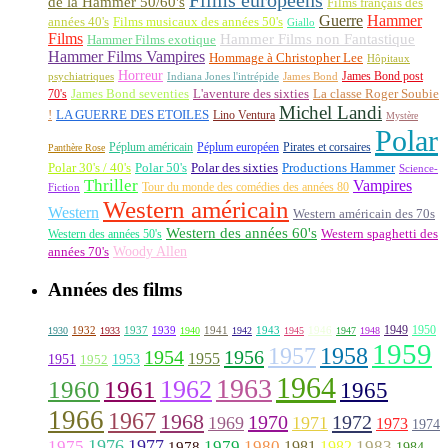
Films européens
de la Hammer 50/60's
Films français des
Guerre
Hammer
années 40's
Films musicaux des années 50's
Giallo
Films
Hammer Films non Fantastique
Hammer Films exotique
Hammer Films Vampires
Hommage à Christopher Lee
Hôpitaux
Horreur
James Bond post
Indiana Jones l'intrépide
psychiatriques
James Bond
La classe Roger Soubie
70's
James Bond seventies
L'aventure des sixties
Michel Landi
!
LA GUERRE DES ETOILES
Lino Ventura
Mystère
Polar
Péplum américain
Péplum européen
Pirates et corsaires
Panthère Rose
Polar 30's / 40's
Polar 50's
Polar des sixties
Productions Hammer
Science-
Thriller
Vampires
Tour du monde des comédies des années 80
Fiction
Western américain
Western
Western américain des 70s
Western des années 60's
Western des années 50's
Western spaghetti des
Woody Allen
années 70's
Années des films
1949
1950
1932
1937
1939
1941
1943
1946
1930
1933
1940
1942
1945
1947
1948
1959
1957
1958
1956
1954
1955
1951
1952
1953
1964
1963
1962
1960
1961
1965
1966
1967
1968
1970
1972
1969
1971
1973
1974
1976
1977
1975
1979
1980
1981
1983
1978
1982
1984