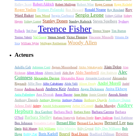
Ridley Scott
Robert Aldrich
Robert Mulligan
Robert Wise
Roger Corman
Roger Richebé
Roger Vadim
Roman Polanski
Roy
Ron Howard
Ronald Neame
Roy Rowland
Sergio Leone
Ward Baker
Sam Wood
Sergio Corbucci
Sidney Gilliat
Sidney
Stanley Donen
Steven Spielberg
Stanley Kubrick
Sydney
Hayers
Sidney Lumet
Terence Fisher
Pollack
Ted Post
Terence Young
Tim Burton
Val Guest
Vincente Minnelli
Tonino Valerii
Vernon Sewell
Victor Fleming
Vittorio De
Woody Allen
Sica
William Wyler
Wolfgang Reitherman
Acteurs
Alain Delon
Adolfo Celi
Agnes Moorehead
Adrienne Corri
Akiko Wakabayashi
Alan
Alec
Aldo Sambrell
Rickman
Albert Moses
Alberto Sordi
Aldo Ray
Alec Baldwin
Guinness
Alexander Davion
Alexander Knox
Alexandre
Alexander Lockwood
André Morell
Rignault
Alfie Bass
Alfio Caltabiano
Alida Valli
Alison Doody
André
Andrew Keir
Andrex
Anita Ekberg
Andrea Aureli
Angie Dickinson
Pousse
Ann Dvorak
Anne Baxter
Anouk Aimée
Anita Pallenberg
Anne Helm
Annie Girardot
Anthony Daniels
Anthony Quayle
Anthony Quinn
Anthony Higgins
Anthony Perkins
Audrey
Arlene Dahl
Audie Murphy
Arletty
Arnold Schwarzenegger
Arthur O'Connell
Hepburn
Ava Gardner
Barbara Bach
Barbara Carrera
Barbara
Barbara Bates
Barbara Shelley
O'Neil
Barbara Stanwyck
Barbara Steele
Barry Sullivan
Basil Rathbone
Bernard Lee
Bernard Blier
Ben Johnson
Bernard La Jarrige
Bernadette Lafont
Bette
Billy Dee Williams
Bob
Davis
Bill Murray
Bill Williams
Billie Whitelaw
Billy Crystal
Boris Karloff
Bourvil
Brigitte
Hope
Brad Dexter
Bradford Dillman
Bobby Parr