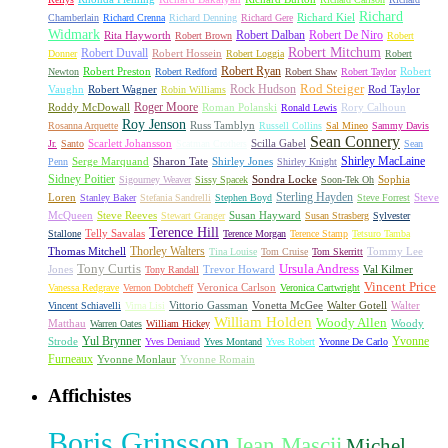
Richard
Richard Kiel
Chamberlain
Richard Crenna
Richard Denning
Richard Gere
Widmark
Robert Dalban
Robert De Niro
Rita Hayworth
Robert Brown
Robert
Robert Mitchum
Robert Duvall
Robert Hossein
Donner
Robert Loggia
Robert
Robert Ryan
Robert Preston
Robert
Newton
Robert Redford
Robert Shaw
Robert Taylor
Rock Hudson
Rod Steiger
Vaughn
Robert Wagner
Rod Taylor
Robin Williams
Roger Moore
Roddy McDowall
Roman Polanski
Rory Calhoun
Ronald Lewis
Roy Jenson
Russ Tamblyn
Rosanna Arquette
Russell Collins
Sal Mineo
Sammy Davis
Sean Connery
Scarlett Johansson
Scilla Gabel
Jr.
Santo
Scatman Crothers
Sean
Shirley MacLaine
Serge Marquand
Sharon Tate
Shirley Jones
Penn
Shirley Knight
Sidney Poitier
Sondra Locke
Sophia
Sigourney Weaver
Sissy Spacek
Soon-Tek Oh
Sterling Hayden
Loren
Steve
Stanley Baker
Stefania Sandrelli
Stephen Boyd
Steve Forrest
McQueen
Steve Reeves
Susan Hayward
Stewart Granger
Susan Strasberg
Sylvester
Terence Hill
Telly Savalas
Stallone
Terence Morgan
Terence Stamp
Tetsuro Tamba
Thorley Walters
Thomas Mitchell
Tommy Lee
Tina Louise
Tom Cruise
Tom Skerritt
Tony Curtis
Ursula Andress
Jones
Trevor Howard
Val Kilmer
Tony Randall
Vincent Price
Veronica Carlson
Vanessa Redgrave
Vernon Dobtcheff
Veronica Cartwright
Vittorio Gassman
Vonetta McGee
Walter Gotell
Walter
Vincent Schiavelli
Virna Lisi
William Holden
Woody Allen
Matthau
Woody
Warren Oates
William Hickey
Yul Brynner
Yvonne
Strode
Yves Deniaud
Yves Montand
Yves Robert
Yvonne De Carlo
Furneaux
Yvonne Monlaur
Yvonne Romain
Affichistes
Boris Grinsson
Jean Mascii
Michel