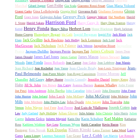
George Raft
George Rigaud
Gert Fröbe
Marchal
Gian Maria Volonté
Gérard Jugnot
Gia Scala
Giacomo Rossi-Stuart
Glenn
Gina Lollobrigida
Giuliano Gemma
Gianni Garko
Giorgia Moll
Giovanna Ralli
Gregory Peck
Ford
Grégoire Aslan
Grace Jones
Gregory Walcott
Hal Needham
Harold
Harrison Ford
Harry Carey Jr.
J. Stone
Harold Sakata
Harry Dean Stanton
Harvey
Henry Fonda
Herbert Lom
Henry Silva
Keitel
Honor Blackman
Hugh Jackman
Humphrey Bogart
Ingrid Bergman
Hume Cronyn
Ida Galli
Ingrid Pitt
Jack Black
Jack
Jack Gwillim
Jack Hawkins
Jack Lemmon
Jack
Elam
Jack Hedley
Jack Lord
Jack Palance
MacGowran
Jack Nicholson
Jacqueline
Jack Weston
Jacqueline Bisset
James Coburn
Pearce
Jacques Dufilho
Jacques Perrin
Jacques Tati
James Dean
James Earl Jones
James Mason
James Stewart
James
James Donald
James Garner
Jane Fonda
Woods
Jason Robards
Jean Carmet
Jean Gabin
Jean Lefebvre
Jean Marais
Jean-
Jean Richard
Jean-Claude Brialy
Jean Rochefort
Jean Yanne
Jean-Louis Trintignant
Paul Belmondo
Jeanne Moreau
Jeff
Jean-Pierre Mocky
Jean-Roger Caussimon
Jess
Chandler
Jeff Corey
Jennifer Daniel
Jeffrey Hunter
Jennifer Connelly
Jeremy Kemp
Hahn
Jill St. John
Joanna Barnes
Joanne Whalley
Jim Brown
Jim Carrey
Jodie Foster
John Bartha
Joe Pesci
John Anderson
John Carradine
John Cazale
John Doucette
John Fraser
John McGiver
John
John Larch
John Huston
John Ireland
John McEnery
John McIntire
Mills
John Quade
John Travolta
John Mitchum
John Phillip Law
John Savage
John
Joseph Cotten
John Wayne
José Ferrer
José Luis de Vilallonga
Vernon
José Ferre
Jude
Julian Glover
Law
Judy Garland
Judy Holliday
Julie Adams
Julie Christie
Julie Harris
Julien
Karl Malden
Juliette Gréco
Karin Schubert
Carette
Juliette Mayniel
Karin Dor
Katharine
Keenan Wynn
Kim
Ross
Kathleen Widdoes
Kay Lenz
Keith Carradine
Kevin Bacon
Klaus Kinski
Kirk Douglas
Basinger
Kim Novak
Lana Turner
Larry
Lana Wood
Lee J. Cobb
Gates
Lee Grant
Laura Linney
Laurence Naismith
Lee Marvin
Lee Remick