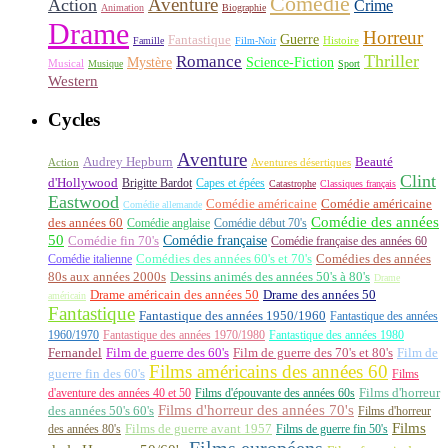
Comédie
Aventure
Action
Crime
Animation
Biographie
Drame
Horreur
Fantastique
Guerre
Histoire
Famille
Film-Noir
Thriller
Romance
Science-Fiction
Mystère
Musical
Musique
Sport
Western
Cycles
Aventure
Audrey Hepburn
Beauté
Aventures désertiques
Action
Clint
d'Hollywood
Brigitte Bardot
Capes et épées
Catastrophe
Classiques français
Eastwood
Comédie américaine
Comédie américaine
Comédie allemande
Comédie des années
des années 60
Comédie anglaise
Comédie début 70's
50
Comédie française
Comédie fin 70's
Comédie française des années 60
Comédie italienne
Comédies des années 60's et 70's
Comédies des années
80s aux années 2000s
Dessins animés des années 50's à 80's
Drame
Drame américain des années 50
Drame des années 50
américain
Fantastique
Fantastique des années 1950/1960
Fantastique des années
1960/1970
Fantastique des années 1970/1980
Fantastique des années 1980
Fernandel
Film de guerre des 60's
Film de guerre des 70's et 80's
Film de
Films américains des années 60
guerre fin des 60's
Films
d'aventure des années 40 et 50
Films d'épouvante des années 60s
Films d'horreur
Films d'horreur des années 70's
des années 50's 60's
Films d'horreur
Films
des années 80's
Films de guerre avant 1957
Films de guerre fin 50's