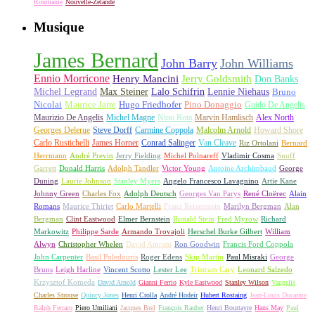
Roumanie
Nouvelle-Zélande
Musique
James Bernard
John Barry
John Williams
Ennio Morricone
Henry Mancini
Jerry Goldsmith
Don Banks
Michel Legrand
Max Steiner
Lalo Schifrin
Lennie Niehaus
Bruno
Nicolai
Maurice Jarre
Hugo Friedhofer
Pino Donaggio
Guido De Angelis
Maurizio De Angelis
Michel Magne
Nino Rota
Marvin Hamlisch
Alex North
Georges Delerue
Steve Dorff
Carmine Coppola
Malcolm Arnold
Howard Shore
Carlo Rustichelli
James Horner
Conrad Salinger
Van Cleave
Riz Ortolani
Bernard
Herrmann
André Previn
Jerry Fielding
Michel Polnareff
Vladimir Cosma
Snuff
Garrett
Donald Harris
Adolph Tandler
Victor Young
Antoine Archimbaud
George
Duning
Laurie Johnson
Stanley Myers
Angelo Francesco Lavagnino
Artie Kane
Johnny Green
Charles Fox
Adolph Deutsch
Georges Van Parys
René Cloërec
Alain
Romans
Maurice Thiriet
Carlo Martelli
Franz Reizenstein
Marilyn Bergman
Alan
Bergman
Clint Eastwood
Elmer Bernstein
Ronald Stein
Fred Myrow
Richard
Markowitz
Philippe Sarde
Armando Trovajoli
Herschel Burke Gilbert
William
Alwyn
Christopher Whelen
David Amram
Ron Goodwin
Francis Ford Coppola
John Carpenter
Basil Poledouris
Roger Edens
Skip Martin
Paul Misraki
George
Bruns
Leigh Harline
Vincent Scotto
Lester Lee
Tristram Cary
Leonard Salzedo
Krzysztof Komeda
David Arnold
Gianni Ferrio
Kyle Eastwood
Stanley Wilson
Vangelis
Charles Strouse
Quincy Jones
Henri Crolla
André Hodeir
Hubert Rostaing
Jean-Louis Ducarme
Ralph Ferraro
Piero Umiliani
Jacques Brel
François Rauber
Henri Bourtayre
Hans May
Paul