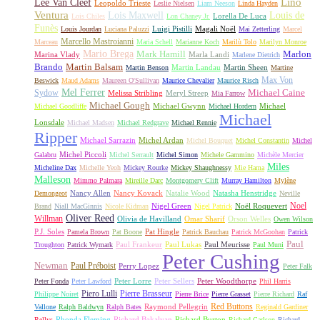
Lino
Lee Van Cleef
Leopoldo Trieste
Leslie Nielsen
Liam Neeson
Linda Hayden
Ventura
Lois Maxwell
Louis de
Lorella De Luca
Lois Chiles
Lon Chaney Jr.
Funès
Luigi Pistilli
Magali Noël
Louis Jourdan
Luciana Paluzzi
Mai Zetterling
Marcel
Marcello Mastroianni
Marceau
Maria Schell
Marianne Koch
Marilù Tolo
Marilyn Monroe
Mario Brega
Mark Hamill
Marlon
Marina Vlady
Marla Landi
Marlene Dietrich
Martin Balsam
Brando
Martin Landau
Martin Sheen
Martin Benson
Martine
Max Von
Beswick
Maud Adams
Maureen O'Sullivan
Maurice Chevalier
Maurice Risch
Mel Ferrer
Sydow
Michael Caine
Melissa Stribling
Meryl Streep
Mia Farrow
Michael Gough
Michael Gwynn
Michael
Michael Goodliffe
Michael Hordern
Michael
Lonsdale
Michael Madsen
Michael Redgrave
Michael Rennie
Ripper
Michael Sarrazin
Michel Ardan
Michel Bouquet
Michel Constantin
Michel
Michel Piccoli
Galabru
Michel Serrault
Michel Simon
Michele Gammino
Michèle Mercier
Miles
Micheline Dax
Michelle Yeoh
Mickey Rourke
Mickey Shaughnessy
Mie Hama
Malleson
Mimmo Palmara
Mireille Darc
Montgomery Clift
Murray Hamilton
Mylène
Nancy Allen
Nancy Kovack
Natalie Wood
Natasha Henstridge
Demongeot
Neville
Noel
Nigel Green
Noël Roquevert
Brand
Niall MacGinnis
Nicole Kidman
Nigel Patrick
Oliver Reed
Willman
Olivia de Havilland
Omar Sharif
Orson Welles
Owen Wilson
P.J. Soles
Pat Hingle
Pamela Brown
Pat Boone
Patrick Bauchau
Patrick McGoohan
Patrick
Paul
Paul Frankeur
Paul Lukas
Paul Meurisse
Troughton
Patrick Wymark
Paul Muni
Peter Cushing
Newman
Paul Préboist
Perry Lopez
Peter Falk
Peter Lorre
Peter Sellers
Peter Woodthorpe
Peter Fonda
Peter Lawford
Phil Harris
Piero Lulli
Pierre Brasseur
Philippe Noiret
Pierre Brice
Pierre Grasset
Pierre Richard
Raf
Red Buttons
Raymond Pellegrin
Vallone
Ralph Baldwyn
Ralph Bates
Reginald Gardiner
Rhonda Fleming
Richard Bakalyan
Richard Burton
Rellys
Richard Carlson
Richard