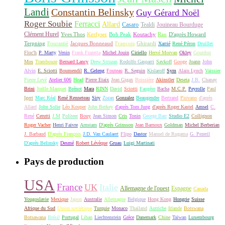
Landi
Constantin Belinsky
Guy Gérard Noël
Roger Soubie
Ferracci
Allard
Casaro
Tealdi
Jouineau Bourduge
Clément Hurel
Yves Thos
Kerfyser
Bob Peak
Koutachy
Rau
D'après Howard
Terpning
Fourastié
Jacques Bonneaud
François
Ghirardi
Xarrié
René Péron
Druillet
Floc'h
P. Marty
Venin
Frank Frazetta
Michel Jouin
Ciriello
Hervé Morvan
Okley
Gourdon
Mos
Trambouze
Bernard Lancy
Drew Struzan
Rodolfo Gasparri
Savkoff
Googe
Joann
John
Alvin
E. Sciotti
Boumendil
R. Geleng
Fouteau
R. Seguin
Kislaroff
Sym
Alain Lynch
Vaissier
Pierre Levé
Atelier 606
Head
Pierre Etaix
Jean Gigax
Boissière
Akinstler
Deseta
J.B.
Chanay
Brini
Joëlle Marquet
Brénot
Mara
RINN
David
Sciotti
Faugère
Bacha
M.C.P.
Peyrolle
Paul
Igert
Marc Réal
René Renneteau
Siry
Zoran
Gonzalez
Beaugendre
Bertrand
Piovano
d'après
Allard
John Solie
Léo Kouper
John Berkey
d'après Tom Jung
d'après Roger Kastel
Amsel
C.
René
Cerutti
J.M
Politeer
Bouy
Jean Simon
Cris
Tonin
George Barr
Studio E2
Collignon
Roger Vacher
Henri Faivre
Arnstam
D'après Grinsson
Jean Barnoux
Goldman
Michel Berberian
J. Barbaud
D'après François
J.D. Van Caulaert
Flipo
Dastor
Manuel de Rugama
G. Pezeril
D'après Belinsky
Desmé
Robert Lévèque
Gruau
Luigi Martinati
Pays de production
USA
France
UK
Italie
Allemagne de l'ouest
Espagne
Canada
Yougoslavie
Mexique
Japon
Australie
Allemagne
Belgique
Hong Kong
Hongrie
Suisse
Afrique du Sud
Union soviétique
Turquie
Monaco
Thaïland
Autriche
Irlande
Botswana
Botsawana
Brésil
Portugal
Liban
Liechtenstein
Grèce
Danemark
Chine
Taïwan
Luxembourg