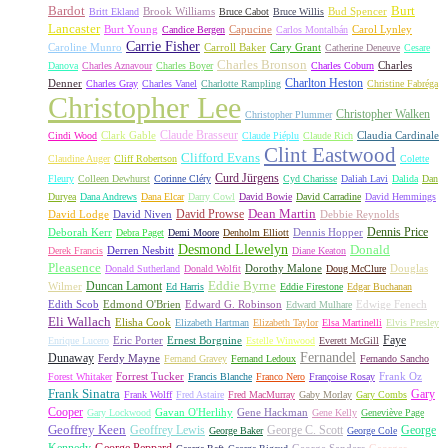
Bardot
Burt
Brook Williams
Bud Spencer
Britt Ekland
Bruce Cabot
Bruce Willis
Lancaster
Burt Young
Capucine
Carol Lynley
Candice Bergen
Carlos Montalbán
Carrie Fisher
Caroline Munro
Carroll Baker
Cary Grant
Catherine Deneuve
Cesare
Charles Bronson
Charles
Danova
Charles Aznavour
Charles Boyer
Charles Coburn
Charlton Heston
Denner
Charles Gray
Charles Vanel
Charlotte Rampling
Christine Fabréga
Christopher Lee
Christopher Walken
Christopher Plummer
Claude Brasseur
Clark Gable
Claudia Cardinale
Cindi Wood
Claude Piéplu
Claude Rich
Clint Eastwood
Clifford Evans
Claudine Auger
Cliff Robertson
Colette
Curd Jürgens
Fleury
Colleen Dewhurst
Corinne Cléry
Cyd Charisse
Daliah Lavi
Dalida
Dan
Duryea
Dana Andrews
Dana Elcar
Darry Cowl
David Bowie
David Carradine
David Hemmings
David Prowse
Dean Martin
David Lodge
David Niven
Debbie Reynolds
Dennis Price
Deborah Kerr
Dennis Hopper
Debra Paget
Demi Moore
Denholm Elliott
Desmond Llewelyn
Donald
Derren Nesbitt
Derek Francis
Diane Keaton
Pleasence
Dorothy Malone
Douglas
Donald Sutherland
Donald Wolfit
Doug McClure
Duncan Lamont
Eddie Byrne
Wilmer
Ed Harris
Eddie Firestone
Edgar Buchanan
Edith Scob
Edmond O'Brien
Edward G. Robinson
Edwige Fenech
Edward Mulhare
Eli Wallach
Elisha Cook
Elizabeth Hartman
Elizabeth Taylor
Elsa Martinelli
Elvis Presley
Faye
Eric Porter
Ernest Borgnine
Enrique Lucero
Estelle Winwood
Everett McGill
Fernandel
Dunaway
Ferdy Mayne
Fernand Gravey
Fernand Ledoux
Fernando Sancho
Forrest Tucker
Frank Oz
Forest Whitaker
Francis Blanche
Franco Nero
Françoise Rosay
Frank Sinatra
Gary
Frank Wolff
Fred Astaire
Fred MacMurray
Gaby Morlay
Gary Combs
Cooper
Gavan O'Herlihy
Gene Hackman
Gary Lockwood
Gene Kelly
Geneviève Page
Geoffrey Keen
Geoffrey Lewis
George C. Scott
George
George Baker
George Cole
Kennedy
George Peppard
George Sanders
Georges