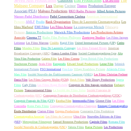
Seven Arts Productions
Gaumont
Eon Productions
Lucasfilm
The
Malpaso Company
Lux
Danjaq
Cocinor
Titanus
Produzioni Europee
Associati (PEA)
Malpaso Productions
RKO Radio Pictures
Allied Artists Pictures
Warner-Pathé Distributors
Pathé Consortium Cinéma
American International
Pictures
AMLF
Prodis
Rank Organisation
Dino de Laurentiis Cinematografica
Les
films Marbeuf
EMI Films
Les Films Ariane
La compagnie Mirisch
Filmways
Pictures
Amicus Productions
Warwick Film Productions
Les Productions Artistes
Associés
Cinema 77
Rialto Film Preben-Philipsen
Zoetrope Studios
Les Films Jacques
Leitienne
Les Films Marceau
Cinédis
Rapid Film
United International Pictures (UIP)
Cerito
Films
Mondex Films
Dino De Laurentiis Company
Les films Fernand Rivers
American
Broadcasting Company (ABC)
Franco London Films
Societé Cinématographique Lyre
Alta
Vista Film Production
Galatea Film
Les Films Corona
Tigon British Film Productions
Touchstone Pictures
Avala Film
Europrodis
Edward Small Productions
Leone Film
Selznick
International Pictures
PSO International
Fox-Lira
Village Roadshow Pictures
Atlántida Films
Mars Film
Société Nouvelle des Établissements Gaumont (SNEG)
Les Films Christian Fechner
Dania Film
Les Films Georges Muller (FGM)
Hawk Films
Walt Disney Productions
Specta
Films
Cady Films
Les Films Roger Richebé
Comptoir du film français production
Embassy
Pictures
Transcontinental Films
La Société des Films Sirius
Société Française de
Cinématographie (SFC)
Compagnie Française de Distribution Cinématographique (CFDC)
Comptoir Français du Film (CFF)
Excelsa Film
Intermondia Films
Glomer Film
Les Films
Concordia
Rome Paris Films
Compagnia Cinematografica Champion
Emmepi Cinematografica
Étoile Distribution
Clarion Films
Enigma Productions
Constantin Film Produktion
Cinematografica Associati
Les Films du Carrosse
Ultra Film
Nouvelles Éditions de Films
(NEF)
Metropolitan Filmexport
Samuel Bronston Productions
Capitole Films
Romana Film
Société Nouvelle de Cinématographie (SNC)
Valoria Films
Rastar Pictures
Les Productions