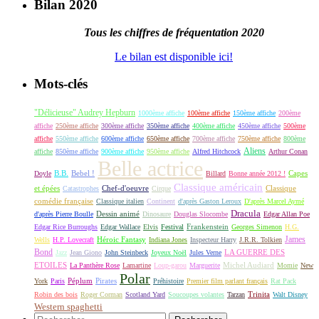
Bilan 2020
Tous les chiffres de fréquentation 2020
Le bilan est disponible ici!
Mots-clés
"Délicieuse" Audrey Hepburn
1000ème affiche
100ème affiche
150ème affiche
200ème
affiche
250ème affiche
300ème affiche
350ème affiche
400ème affiche
450ème affiche
500ème
affiche
550ème affiche
600ème affiche
650ème affiche
700ème affiche
750ème affiche
800ème
Aliens
affiche
850ème affiche
900ème affiche
950ème affiche
Alfred Hitchcock
Arthur Conan
Belle actrice
B.B.
Bebel !
Capes
Doyle
Billard
Bonne année 2012 !
Classique américain
et épées
Classique
Catastrophes
Chef-d'oeuvre
Cirque
comédie française
Classique italien
Continent
d'après Gaston Leroux
D'après Marcel Aymé
Dracula
Dessin animé
d'après Pierre Boulle
Dinosaure
Douglas Slocombe
Edgar Allan Poe
Frankenstein
Edgar Rice Burroughs
Edgar Wallace
Elvis
Festival
Georges Simenon
H.G.
James
Héroic Fantasy
Wells
H.P. Lovecraft
Indiana Jones
Inspecteur Harry
J.R.R. Tolkien
Bond
LA GUERRE DES
Jazz
Jean Giono
John Steinbeck
Joyeux Noël
Jules Verne
ETOILES
Michel Audiard
La Panthère Rose
Lamartine
Loup-garou
Marguerite
Momie
New
Polar
Péplum
Pirates
York
Paris
Préhistoire
Premier film parlant français
Rat Pack
Robin des bois
Roger Corman
Scotland Yard
Soucoupes volantes
Tarzan
Trinita
Walt Disney
Western spaghetti
Rechercher :