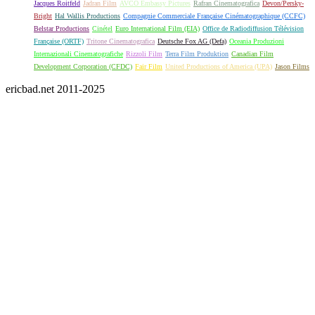
Jacques Roitfeld
Jadran Film
AVCO Embassy Pictures
Rafran Cinematografica
Devon/Persky-
Bright
Hal Wallis Productions
Compagnie Commerciale Française Cinématographique (CCFC)
Belstar Productions
Cinétel
Euro International Film (EIA)
Office de Radiodiffusion Télévision
Française (ORTF)
Tritone Cinematografica
Deutsche Fox AG (Defa)
Oceania Produzioni
Internazionali Cinematografiche
Rizzoli Film
Terra Film Produktion
Canadian Film
Development Corporation (CFDC)
Fair Film
United Productions of America (UPA)
Jason Films
ericbad.net 2011-2025