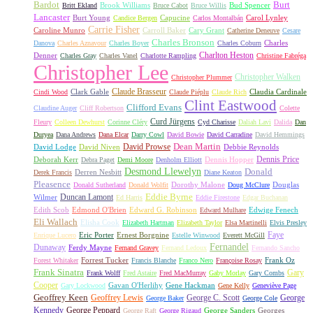
Bardot
Burt
Brook Williams
Bud Spencer
Britt Ekland
Bruce Cabot
Bruce Willis
Lancaster
Burt Young
Capucine
Carol Lynley
Candice Bergen
Carlos Montalbán
Carrie Fisher
Caroline Munro
Carroll Baker
Cary Grant
Catherine Deneuve
Cesare
Charles Bronson
Charles
Danova
Charles Aznavour
Charles Boyer
Charles Coburn
Charlton Heston
Denner
Charles Gray
Charles Vanel
Charlotte Rampling
Christine Fabréga
Christopher Lee
Christopher Walken
Christopher Plummer
Claude Brasseur
Clark Gable
Claudia Cardinale
Cindi Wood
Claude Piéplu
Claude Rich
Clint Eastwood
Clifford Evans
Claudine Auger
Cliff Robertson
Colette
Curd Jürgens
Fleury
Colleen Dewhurst
Corinne Cléry
Cyd Charisse
Daliah Lavi
Dalida
Dan
Duryea
Dana Andrews
Dana Elcar
Darry Cowl
David Bowie
David Carradine
David Hemmings
David Prowse
Dean Martin
David Lodge
David Niven
Debbie Reynolds
Dennis Price
Deborah Kerr
Dennis Hopper
Debra Paget
Demi Moore
Denholm Elliott
Desmond Llewelyn
Donald
Derren Nesbitt
Derek Francis
Diane Keaton
Pleasence
Dorothy Malone
Douglas
Donald Sutherland
Donald Wolfit
Doug McClure
Duncan Lamont
Eddie Byrne
Wilmer
Ed Harris
Eddie Firestone
Edgar Buchanan
Edith Scob
Edmond O'Brien
Edward G. Robinson
Edwige Fenech
Edward Mulhare
Eli Wallach
Elisha Cook
Elizabeth Hartman
Elizabeth Taylor
Elsa Martinelli
Elvis Presley
Faye
Eric Porter
Ernest Borgnine
Enrique Lucero
Estelle Winwood
Everett McGill
Fernandel
Dunaway
Ferdy Mayne
Fernand Gravey
Fernand Ledoux
Fernando Sancho
Forrest Tucker
Frank Oz
Forest Whitaker
Francis Blanche
Franco Nero
Françoise Rosay
Frank Sinatra
Gary
Frank Wolff
Fred Astaire
Fred MacMurray
Gaby Morlay
Gary Combs
Cooper
Gavan O'Herlihy
Gene Hackman
Gary Lockwood
Gene Kelly
Geneviève Page
Geoffrey Keen
Geoffrey Lewis
George C. Scott
George
George Baker
George Cole
Kennedy
George Peppard
George Sanders
Georges
George Raft
George Rigaud