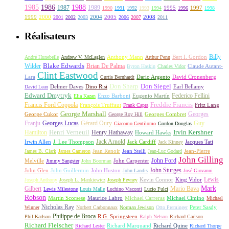
1985
1986
1988
1987
1989
1995
1997
1990
1991
1992
1993
1994
1996
1998
1999
2000
2004
2005
2008
2001
2002
2003
2006
2007
2011
Réalisateurs
Billy
Anthony Mann
André Hunebelle
Andrew V. McLaglen
Arthur Penn
Bert I. Gordon
Wilder
Blake Edwards
Brian De Palma
Claude Autant-
Byron Haskin
Charles Vidor
Clint Eastwood
Lara
David Cronenberg
Curtis Bernhardt
Dario Argento
Don Sharp
Don Siegel
David Lean
Delmer Daves
Dino Risi
Earl Bellamy
Edward Dmytryk
Federico Fellini
Elia Kazan
Enzo Barboni
Eugenio Martín
Freddie Francis
Francis Ford Coppola
François Truffaut
Fritz Lang
Frank Capra
George Marshall
George Cukor
Georges
George Roy Hill
Georges Combret
Franju
Georges Lucas
Gérard Oury
Guy
Giacomo Gentilomo
Gordon Douglas
Irvin Kershner
Henri Verneuil
Henry Hathaway
Hamilton
Howard Hawks
Jack Arnold
Jacques Tati
Irwin Allen
J. Lee Thompson
Jack Cardiff
Jack Kinney
James B. Clark
James Cameron
Jean Renoir
Jean Stelli
Jean-Luc Godard
Jean-Pierre
John Gilling
John Carpenter
John Ford
Melville
Jimmy Sangster
John Boorman
John Sturges
John Huston
John Glen
John Guillermin
John Landis
José Giovanni
Lewis
King Vidor
Joseph Anthony
Joseph L. Mankiewicz
Joseph Pevney
Kevin Connor
Mark
Gilbert
Mario Bava
Lewis Milestone
Louis Malle
Luchino Visconti
Lucio Fulci
Robson
Michael Carreras
Michael Cimino
Martin Scorsese
Maurice Labro
Michael
Nicholas Ray
Winner
Norbert Carbonnaux
Norman Jewison
Otto Preminger
Peter Sasdy
Philippe de Broca
Phil Karlson
R.G. Springsteen
Ralph Nelson
Richard Carlson
Richard Fleischer
Richard Quine
Richard Lester
Richard Marquand
Richard Thorpe