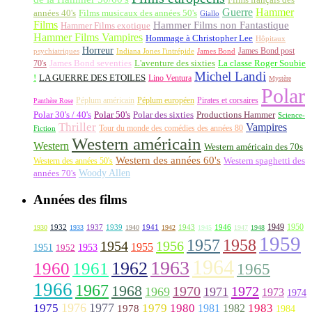
Guerre
Hammer
années 40's
Films musicaux des années 50's
Giallo
Films
Hammer Films non Fantastique
Hammer Films exotique
Hammer Films Vampires
Hommage à Christopher Lee
Hôpitaux
Horreur
James Bond post
Indiana Jones l'intrépide
psychiatriques
James Bond
La classe Roger Soubie
70's
James Bond seventies
L'aventure des sixties
Michel Landi
!
LA GUERRE DES ETOILES
Lino Ventura
Mystère
Polar
Péplum américain
Péplum européen
Pirates et corsaires
Panthère Rose
Polar 30's / 40's
Polar 50's
Polar des sixties
Productions Hammer
Science-
Thriller
Vampires
Tour du monde des comédies des années 80
Fiction
Western américain
Western
Western américain des 70s
Western des années 60's
Western des années 50's
Western spaghetti des
Woody Allen
années 70's
Années des films
1949
1950
1932
1937
1939
1941
1943
1946
1930
1933
1940
1942
1945
1947
1948
1959
1957
1958
1956
1954
1955
1951
1952
1953
1964
1963
1962
1960
1961
1965
1966
1967
1968
1970
1972
1969
1971
1973
1974
1976
1977
1975
1979
1980
1981
1983
1978
1982
1984