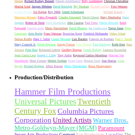
Dunlap
Richard Rodney Bennett
Daniele Amfitheatrof
Billy Goldenberg
Christian Chevallier
Martial Solal
Jacques Métehen
David Buttolph
'By' Dunham
Richard LaSalle
Fritz Wenneis
Lothar Brühne
Sol Kaplan
Roy Webb
Gerard Schurmann
Alan Howarth
Michael Kamen
f
Massimo Morante
Fabio Pignatelli
Claudio Simonetti
David Gibson
Harry Manfredini
Dario
Argento
Robert de Nesle
Steve Boeddeker
John Cacavas
Paul Ferris
Martin Böttcher
Keith
Papworth
Georges Auric
Mario Nascimbene
David Munrow
Ian Underwood
Trevor Jones
Remi
Gassmann
Artie Butler
Franz Waxman
Bronislau Kaper
Friedrich Hollaender
Walter Scharf
Nelson Riddle
Hans J. Salter
Lionel Newman
Luis Bacalov
François de Roubaix
Paul J. Smith
Harry Connick Jr.
David Newman
George Fenton
John Ottman
Paul Haslinger
Rolfe Kent
Hans
Zimmer
Peter Best
Raymond Lefevre
Geoffrey Burgon
Claude Bolling
Laurence Rosenthal
Jesús García Leoz
Joseph J. Lilley
Tony Aubin
Raymond Gallois-Montbrun
Marceau Van
Hoorebecke
Henri Forterre
Herbert Stothart
Irving Gertz
Herman Stein
Jean Marion
Louis
Beydts
Richard Rodgers
Albert Raisner
Mikis Theodorakis
Bruce Montgomery
Production/Distribution
Hammer Film Productions
Universal Pictures
Twentieth
Century Fox
Columbia Pictures
Corporation
United Artists
Warner Bros.
Metro-Goldwyn-Mayer (MGM)
Paramount
Seven Arts Productions
Gaumont
Eon Productions
Lucasfilm
The