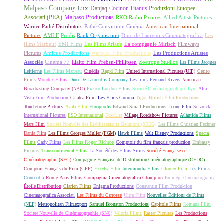
Malpaso Company
Lux
Danjaq
Cocinor
Titanus
Produzioni Europee
Associati (PEA)
Malpaso Productions
RKO Radio Pictures
Allied Artists Pictures
Warner-Pathé Distributors
Pathé Consortium Cinéma
American International
Pictures
AMLF
Prodis
Rank Organisation
Dino de Laurentiis Cinematografica
Les
films Marbeuf
EMI Films
Les Films Ariane
La compagnie Mirisch
Filmways
Pictures
Amicus Productions
Warwick Film Productions
Les Productions Artistes
Associés
Cinema 77
Rialto Film Preben-Philipsen
Zoetrope Studios
Les Films Jacques
Leitienne
Les Films Marceau
Cinédis
Rapid Film
United International Pictures (UIP)
Cerito
Films
Mondex Films
Dino De Laurentiis Company
Les films Fernand Rivers
American
Broadcasting Company (ABC)
Franco London Films
Societé Cinématographique Lyre
Alta
Vista Film Production
Galatea Film
Les Films Corona
Tigon British Film Productions
Touchstone Pictures
Avala Film
Europrodis
Edward Small Productions
Leone Film
Selznick
International Pictures
PSO International
Fox-Lira
Village Roadshow Pictures
Atlántida Films
Mars Film
Société Nouvelle des Établissements Gaumont (SNEG)
Les Films Christian Fechner
Dania Film
Les Films Georges Muller (FGM)
Hawk Films
Walt Disney Productions
Specta
Films
Cady Films
Les Films Roger Richebé
Comptoir du film français production
Embassy
Pictures
Transcontinental Films
La Société des Films Sirius
Société Française de
Cinématographie (SFC)
Compagnie Française de Distribution Cinématographique (CFDC)
Comptoir Français du Film (CFF)
Excelsa Film
Intermondia Films
Glomer Film
Les Films
Concordia
Rome Paris Films
Compagnia Cinematografica Champion
Emmepi Cinematografica
Étoile Distribution
Clarion Films
Enigma Productions
Constantin Film Produktion
Cinematografica Associati
Les Films du Carrosse
Ultra Film
Nouvelles Éditions de Films
(NEF)
Metropolitan Filmexport
Samuel Bronston Productions
Capitole Films
Romana Film
Société Nouvelle de Cinématographie (SNC)
Valoria Films
Rastar Pictures
Les Productions