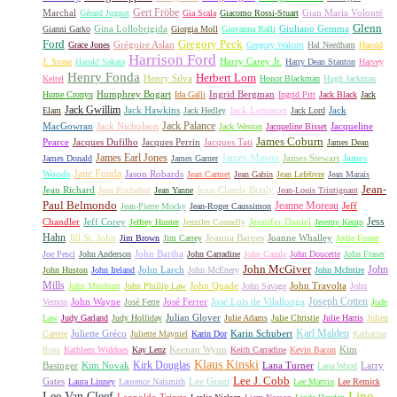
Gert Fröbe
Marchal
Gian Maria Volonté
Gérard Jugnot
Gia Scala
Giacomo Rossi-Stuart
Glenn
Gina Lollobrigida
Giuliano Gemma
Gianni Garko
Giorgia Moll
Giovanna Ralli
Gregory Peck
Ford
Grégoire Aslan
Grace Jones
Gregory Walcott
Hal Needham
Harold
Harrison Ford
Harry Carey Jr.
J. Stone
Harold Sakata
Harry Dean Stanton
Harvey
Henry Fonda
Herbert Lom
Henry Silva
Keitel
Honor Blackman
Hugh Jackman
Humphrey Bogart
Ingrid Bergman
Hume Cronyn
Ida Galli
Ingrid Pitt
Jack Black
Jack
Jack Gwillim
Jack Hawkins
Jack Lemmon
Jack
Elam
Jack Hedley
Jack Lord
Jack Palance
MacGowran
Jack Nicholson
Jacqueline
Jack Weston
Jacqueline Bisset
James Coburn
Pearce
Jacques Dufilho
Jacques Perrin
Jacques Tati
James Dean
James Earl Jones
James Mason
James Stewart
James
James Donald
James Garner
Jane Fonda
Woods
Jason Robards
Jean Carmet
Jean Gabin
Jean Lefebvre
Jean Marais
Jean-
Jean Richard
Jean-Claude Brialy
Jean Rochefort
Jean Yanne
Jean-Louis Trintignant
Paul Belmondo
Jeanne Moreau
Jeff
Jean-Pierre Mocky
Jean-Roger Caussimon
Jess
Chandler
Jeff Corey
Jennifer Daniel
Jeffrey Hunter
Jennifer Connelly
Jeremy Kemp
Hahn
Jill St. John
Joanna Barnes
Joanne Whalley
Jim Brown
Jim Carrey
Jodie Foster
John Bartha
Joe Pesci
John Anderson
John Carradine
John Cazale
John Doucette
John Fraser
John McGiver
John
John Larch
John Huston
John Ireland
John McEnery
John McIntire
Mills
John Quade
John Travolta
John Mitchum
John Phillip Law
John Savage
John
Joseph Cotten
John Wayne
José Ferrer
José Luis de Vilallonga
Vernon
José Ferre
Jude
Julian Glover
Law
Judy Garland
Judy Holliday
Julie Adams
Julie Christie
Julie Harris
Julien
Karl Malden
Juliette Gréco
Karin Schubert
Carette
Juliette Mayniel
Karin Dor
Katharine
Keenan Wynn
Kim
Ross
Kathleen Widdoes
Kay Lenz
Keith Carradine
Kevin Bacon
Klaus Kinski
Kirk Douglas
Basinger
Kim Novak
Lana Turner
Larry
Lana Wood
Lee J. Cobb
Gates
Lee Grant
Laura Linney
Laurence Naismith
Lee Marvin
Lee Remick
Lino
Lee Van Cleef