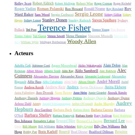
Ridley Scott
Robert Aldrich
Robert Mulligan
Robert Wise
Roger Corman
Roger Richebé
Roger Vadim
Roman Polanski
Roy
Ron Howard
Ronald Neame
Roy Rowland
Sergio Leone
Ward Baker
Sam Wood
Sergio Corbucci
Sidney Gilliat
Sidney
Stanley Donen
Steven Spielberg
Stanley Kubrick
Sydney
Hayers
Sidney Lumet
Terence Fisher
Pollack
Ted Post
Terence Young
Tim Burton
Val Guest
Vincente Minnelli
Tonino Valerii
Vernon Sewell
Victor Fleming
Vittorio De
Woody Allen
Sica
William Wyler
Wolfgang Reitherman
Acteurs
Alain Delon
Adolfo Celi
Agnes Moorehead
Adrienne Corri
Akiko Wakabayashi
Alan
Alec
Aldo Sambrell
Rickman
Albert Moses
Alberto Sordi
Aldo Ray
Alec Baldwin
Guinness
Alexander Davion
Alexander Knox
Alexandre
Alexander Lockwood
André Morell
Rignault
Alfie Bass
Alfio Caltabiano
Alida Valli
Alison Doody
André
Andrew Keir
Andrex
Anita Ekberg
Andrea Aureli
Angie Dickinson
Pousse
Ann Dvorak
Anne Baxter
Anouk Aimée
Anita Pallenberg
Anne Helm
Annie Girardot
Anthony Daniels
Anthony Quayle
Anthony Quinn
Anthony Higgins
Anthony Perkins
Audrey
Arlene Dahl
Audie Murphy
Arletty
Arnold Schwarzenegger
Arthur O'Connell
Hepburn
Ava Gardner
Barbara Bach
Barbara Carrera
Barbara
Barbara Bates
Barbara Shelley
O'Neil
Barbara Stanwyck
Barbara Steele
Barry Sullivan
Basil Rathbone
Bernard Lee
Bernard Blier
Ben Johnson
Bernard La Jarrige
Bernadette Lafont
Bette
Billy Dee Williams
Bob
Davis
Bill Murray
Bill Williams
Billie Whitelaw
Billy Crystal
Boris Karloff
Bourvil
Brigitte
Hope
Brad Dexter
Bradford Dillman
Bobby Parr