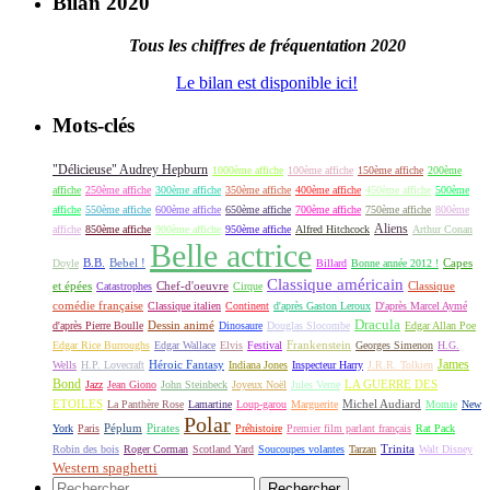
Bilan 2020
Tous les chiffres de fréquentation 2020
Le bilan est disponible ici!
Mots-clés
"Délicieuse" Audrey Hepburn
1000ème affiche
100ème affiche
150ème affiche
200ème
affiche
250ème affiche
300ème affiche
350ème affiche
400ème affiche
450ème affiche
500ème
affiche
550ème affiche
600ème affiche
650ème affiche
700ème affiche
750ème affiche
800ème
Aliens
affiche
850ème affiche
900ème affiche
950ème affiche
Alfred Hitchcock
Arthur Conan
Belle actrice
B.B.
Bebel !
Capes
Doyle
Billard
Bonne année 2012 !
Classique américain
et épées
Classique
Catastrophes
Chef-d'oeuvre
Cirque
comédie française
Classique italien
Continent
d'après Gaston Leroux
D'après Marcel Aymé
Dracula
Dessin animé
d'après Pierre Boulle
Dinosaure
Douglas Slocombe
Edgar Allan Poe
Frankenstein
Edgar Rice Burroughs
Edgar Wallace
Elvis
Festival
Georges Simenon
H.G.
James
Héroic Fantasy
Wells
H.P. Lovecraft
Indiana Jones
Inspecteur Harry
J.R.R. Tolkien
Bond
LA GUERRE DES
Jazz
Jean Giono
John Steinbeck
Joyeux Noël
Jules Verne
ETOILES
Michel Audiard
La Panthère Rose
Lamartine
Loup-garou
Marguerite
Momie
New
Polar
Péplum
Pirates
York
Paris
Préhistoire
Premier film parlant français
Rat Pack
Robin des bois
Roger Corman
Scotland Yard
Soucoupes volantes
Tarzan
Trinita
Walt Disney
Western spaghetti
Rechercher :