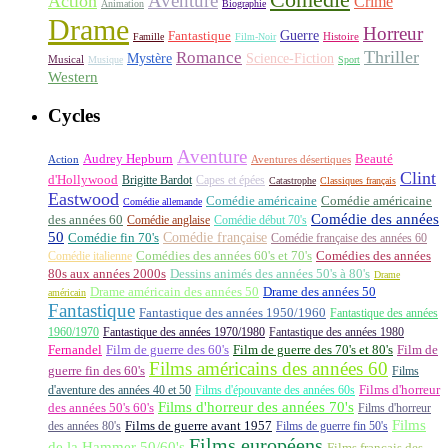
Aventure
Action
Crime
Animation
Biographie
Drame
Horreur
Fantastique
Guerre
Histoire
Famille
Film-Noir
Thriller
Romance
Science-Fiction
Mystère
Musical
Musique
Sport
Western
Cycles
Aventure
Audrey Hepburn
Beauté
Aventures désertiques
Action
Clint
d'Hollywood
Brigitte Bardot
Capes et épées
Catastrophe
Classiques français
Eastwood
Comédie américaine
Comédie américaine
Comédie allemande
Comédie des années
des années 60
Comédie anglaise
Comédie début 70's
50
Comédie française
Comédie fin 70's
Comédie française des années 60
Comédie italienne
Comédies des années 60's et 70's
Comédies des années
80s aux années 2000s
Dessins animés des années 50's à 80's
Drame
Drame américain des années 50
Drame des années 50
américain
Fantastique
Fantastique des années 1950/1960
Fantastique des années
1960/1970
Fantastique des années 1970/1980
Fantastique des années 1980
Fernandel
Film de guerre des 60's
Film de guerre des 70's et 80's
Film de
Films américains des années 60
guerre fin des 60's
Films
d'aventure des années 40 et 50
Films d'épouvante des années 60s
Films d'horreur
Films d'horreur des années 70's
des années 50's 60's
Films d'horreur
Films
des années 80's
Films de guerre avant 1957
Films de guerre fin 50's
Films européens
de la Hammer 50/60's
Films français des