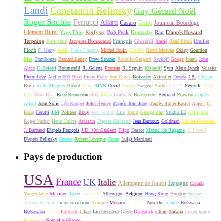
Landi
Constantin Belinsky
Guy Gérard Noël
Roger Soubie
Ferracci
Allard
Casaro
Tealdi
Jouineau Bourduge
Clément Hurel
Yves Thos
Kerfyser
Bob Peak
Koutachy
Rau
D'après Howard
Terpning
Fourastié
Jacques Bonneaud
François
Ghirardi
Xarrié
René Péron
Druillet
Floc'h
P. Marty
Venin
Frank Frazetta
Michel Jouin
Ciriello
Hervé Morvan
Okley
Gourdon
Mos
Trambouze
Bernard Lancy
Drew Struzan
Rodolfo Gasparri
Savkoff
Googe
Joann
John
Alvin
E. Sciotti
Boumendil
R. Geleng
Fouteau
R. Seguin
Kislaroff
Sym
Alain Lynch
Vaissier
Pierre Levé
Atelier 606
Head
Pierre Etaix
Jean Gigax
Boissière
Akinstler
Deseta
J.B.
Chanay
Brini
Joëlle Marquet
Brénot
Mara
RINN
David
Sciotti
Faugère
Bacha
M.C.P.
Peyrolle
Paul
Igert
Marc Réal
René Renneteau
Siry
Zoran
Gonzalez
Beaugendre
Bertrand
Piovano
d'après
Allard
John Solie
Léo Kouper
John Berkey
d'après Tom Jung
d'après Roger Kastel
Amsel
C.
René
Cerutti
J.M
Politeer
Bouy
Jean Simon
Cris
Tonin
George Barr
Studio E2
Collignon
Roger Vacher
Henri Faivre
Arnstam
D'après Grinsson
Jean Barnoux
Goldman
Michel Berberian
J. Barbaud
D'après François
J.D. Van Caulaert
Flipo
Dastor
Manuel de Rugama
G. Pezeril
D'après Belinsky
Desmé
Robert Lévèque
Gruau
Luigi Martinati
Pays de production
USA
France
UK
Italie
Allemagne de l'ouest
Espagne
Canada
Yougoslavie
Mexique
Japon
Australie
Allemagne
Belgique
Hong Kong
Hongrie
Suisse
Afrique du Sud
Union soviétique
Turquie
Monaco
Thaïland
Autriche
Irlande
Botswana
Botsawana
Brésil
Portugal
Liban
Liechtenstein
Grèce
Danemark
Chine
Taïwan
Luxembourg
Roumanie
Nouvelle-Zélande