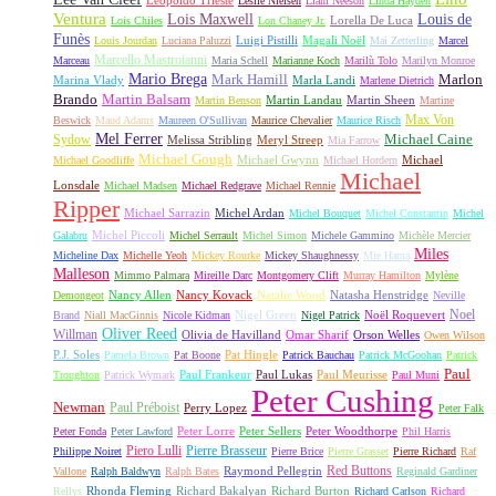
Leopoldo Trieste
Leslie Nielsen
Liam Neeson
Linda Hayden
Ventura
Lois Maxwell
Louis de
Lorella De Luca
Lois Chiles
Lon Chaney Jr.
Funès
Luigi Pistilli
Magali Noël
Louis Jourdan
Luciana Paluzzi
Mai Zetterling
Marcel
Marcello Mastroianni
Marceau
Maria Schell
Marianne Koch
Marilù Tolo
Marilyn Monroe
Mario Brega
Mark Hamill
Marlon
Marina Vlady
Marla Landi
Marlene Dietrich
Martin Balsam
Brando
Martin Landau
Martin Sheen
Martin Benson
Martine
Max Von
Beswick
Maud Adams
Maureen O'Sullivan
Maurice Chevalier
Maurice Risch
Mel Ferrer
Sydow
Michael Caine
Melissa Stribling
Meryl Streep
Mia Farrow
Michael Gough
Michael Gwynn
Michael
Michael Goodliffe
Michael Hordern
Michael
Lonsdale
Michael Madsen
Michael Redgrave
Michael Rennie
Ripper
Michael Sarrazin
Michel Ardan
Michel Bouquet
Michel Constantin
Michel
Michel Piccoli
Galabru
Michel Serrault
Michel Simon
Michele Gammino
Michèle Mercier
Miles
Micheline Dax
Michelle Yeoh
Mickey Rourke
Mickey Shaughnessy
Mie Hama
Malleson
Mimmo Palmara
Mireille Darc
Montgomery Clift
Murray Hamilton
Mylène
Nancy Allen
Nancy Kovack
Natalie Wood
Natasha Henstridge
Demongeot
Neville
Noel
Nigel Green
Noël Roquevert
Brand
Niall MacGinnis
Nicole Kidman
Nigel Patrick
Oliver Reed
Willman
Olivia de Havilland
Omar Sharif
Orson Welles
Owen Wilson
P.J. Soles
Pat Hingle
Pamela Brown
Pat Boone
Patrick Bauchau
Patrick McGoohan
Patrick
Paul
Paul Frankeur
Paul Lukas
Paul Meurisse
Troughton
Patrick Wymark
Paul Muni
Peter Cushing
Newman
Paul Préboist
Perry Lopez
Peter Falk
Peter Lorre
Peter Sellers
Peter Woodthorpe
Peter Fonda
Peter Lawford
Phil Harris
Piero Lulli
Pierre Brasseur
Philippe Noiret
Pierre Brice
Pierre Grasset
Pierre Richard
Raf
Red Buttons
Raymond Pellegrin
Vallone
Ralph Baldwyn
Ralph Bates
Reginald Gardiner
Rhonda Fleming
Richard Bakalyan
Richard Burton
Rellys
Richard Carlson
Richard