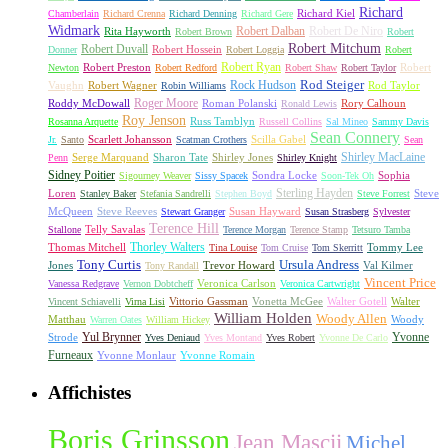
Richard
Richard Kiel
Chamberlain
Richard Crenna
Richard Denning
Richard Gere
Widmark
Robert Dalban
Robert De Niro
Rita Hayworth
Robert Brown
Robert
Robert Mitchum
Robert Duvall
Robert Hossein
Donner
Robert Loggia
Robert
Robert Ryan
Robert Preston
Robert
Newton
Robert Redford
Robert Shaw
Robert Taylor
Rock Hudson
Rod Steiger
Vaughn
Robert Wagner
Rod Taylor
Robin Williams
Roger Moore
Roddy McDowall
Roman Polanski
Rory Calhoun
Ronald Lewis
Roy Jenson
Russ Tamblyn
Rosanna Arquette
Russell Collins
Sal Mineo
Sammy Davis
Sean Connery
Scarlett Johansson
Scilla Gabel
Jr.
Santo
Scatman Crothers
Sean
Shirley MacLaine
Serge Marquand
Sharon Tate
Shirley Jones
Penn
Shirley Knight
Sidney Poitier
Sondra Locke
Sophia
Sigourney Weaver
Sissy Spacek
Soon-Tek Oh
Sterling Hayden
Loren
Steve
Stanley Baker
Stefania Sandrelli
Stephen Boyd
Steve Forrest
McQueen
Steve Reeves
Susan Hayward
Stewart Granger
Susan Strasberg
Sylvester
Terence Hill
Telly Savalas
Stallone
Terence Morgan
Terence Stamp
Tetsuro Tamba
Thorley Walters
Thomas Mitchell
Tommy Lee
Tina Louise
Tom Cruise
Tom Skerritt
Tony Curtis
Ursula Andress
Jones
Trevor Howard
Val Kilmer
Tony Randall
Vincent Price
Veronica Carlson
Vanessa Redgrave
Vernon Dobtcheff
Veronica Cartwright
Vittorio Gassman
Vonetta McGee
Walter Gotell
Walter
Vincent Schiavelli
Virna Lisi
William Holden
Woody Allen
Matthau
Woody
Warren Oates
William Hickey
Yul Brynner
Yvonne
Strode
Yves Deniaud
Yves Montand
Yves Robert
Yvonne De Carlo
Furneaux
Yvonne Monlaur
Yvonne Romain
Affichistes
Boris Grinsson
Jean Mascii
Michel