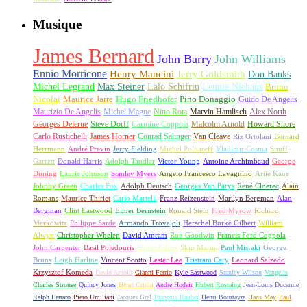
Musique
James Bernard
John Barry
John Williams
Ennio Morricone
Henry Mancini
Jerry Goldsmith
Don Banks
Michel Legrand
Max Steiner
Lalo Schifrin
Lennie Niehaus
Bruno
Nicolai
Maurice Jarre
Hugo Friedhofer
Pino Donaggio
Guido De Angelis
Maurizio De Angelis
Michel Magne
Nino Rota
Marvin Hamlisch
Alex North
Georges Delerue
Steve Dorff
Carmine Coppola
Malcolm Arnold
Howard Shore
Carlo Rustichelli
James Horner
Conrad Salinger
Van Cleave
Riz Ortolani
Bernard
Herrmann
André Previn
Jerry Fielding
Michel Polnareff
Vladimir Cosma
Snuff
Garrett
Donald Harris
Adolph Tandler
Victor Young
Antoine Archimbaud
George
Duning
Laurie Johnson
Stanley Myers
Angelo Francesco Lavagnino
Artie Kane
Johnny Green
Charles Fox
Adolph Deutsch
Georges Van Parys
René Cloërec
Alain
Romans
Maurice Thiriet
Carlo Martelli
Franz Reizenstein
Marilyn Bergman
Alan
Bergman
Clint Eastwood
Elmer Bernstein
Ronald Stein
Fred Myrow
Richard
Markowitz
Philippe Sarde
Armando Trovajoli
Herschel Burke Gilbert
William
Alwyn
Christopher Whelen
David Amram
Ron Goodwin
Francis Ford Coppola
John Carpenter
Basil Poledouris
Roger Edens
Skip Martin
Paul Misraki
George
Bruns
Leigh Harline
Vincent Scotto
Lester Lee
Tristram Cary
Leonard Salzedo
Krzysztof Komeda
David Arnold
Gianni Ferrio
Kyle Eastwood
Stanley Wilson
Vangelis
Charles Strouse
Quincy Jones
Henri Crolla
André Hodeir
Hubert Rostaing
Jean-Louis Ducarme
Ralph Ferraro
Piero Umiliani
Jacques Brel
François Rauber
Henri Bourtayre
Hans May
Paul