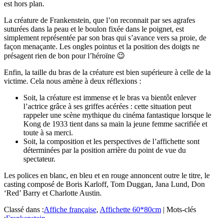
est hors plan.
La créature de Frankenstein, que l’on reconnait par ses agrafes
suturées dans la peau et le boulon fixée dans le poignet, est
simplement représentée par son bras qui s’avance vers sa proie, de
façon menaçante. Les ongles pointus et la position des doigts ne
présagent rien de bon pour l’héroïne 😉
Enfin, la taille du bras de la créature est bien supérieure à celle de la
victime. Cela nous amène à deux réflexions :
Soit, la créature est immense et le bras va bientôt enlever
l’actrice grâce à ses griffes acérées : cette situation peut
rappeler une scène mythique du cinéma fantastique lorsque le
Kong de 1933 tient dans sa main la jeune femme sacrifiée et
toute à sa merci.
Soit, la composition et les perspectives de l’affichette sont
déterminées par la position arrière du point de vue du
spectateur.
Les polices en blanc, en bleu et en rouge annoncent outre le titre, le
casting composé de Boris Karloff, Tom Duggan, Jana Lund, Don
‘Red’ Barry et Charlotte Austin.
Classé dans :
Affiche française
,
Affichette 60*80cm
|
Mots-clés