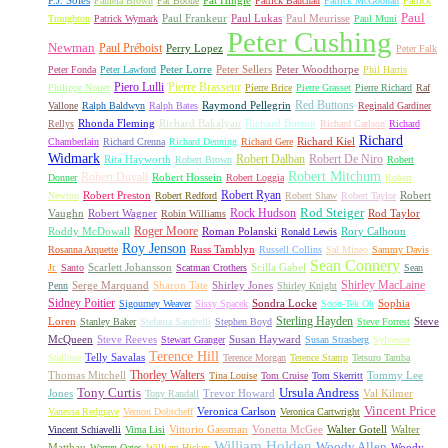
Pamela Brown
Pat Boone
Patrick Bauchau
Patrick McGoohan
Patrick
Paul
Paul Frankeur
Paul Lukas
Paul Meurisse
Troughton
Patrick Wymark
Paul Muni
Peter Cushing
Newman
Paul Préboist
Perry Lopez
Peter Falk
Peter Lorre
Peter Sellers
Peter Woodthorpe
Peter Fonda
Peter Lawford
Phil Harris
Piero Lulli
Pierre Brasseur
Philippe Noiret
Pierre Brice
Pierre Grasset
Pierre Richard
Raf
Red Buttons
Raymond Pellegrin
Vallone
Ralph Baldwyn
Ralph Bates
Reginald Gardiner
Rhonda Fleming
Richard Bakalyan
Richard Burton
Rellys
Richard Carlson
Richard
Richard
Richard Kiel
Chamberlain
Richard Crenna
Richard Denning
Richard Gere
Widmark
Robert Dalban
Robert De Niro
Rita Hayworth
Robert Brown
Robert
Robert Mitchum
Robert Duvall
Robert Hossein
Donner
Robert Loggia
Robert
Robert Ryan
Robert Preston
Robert
Newton
Robert Redford
Robert Shaw
Robert Taylor
Rock Hudson
Rod Steiger
Vaughn
Robert Wagner
Rod Taylor
Robin Williams
Roger Moore
Roddy McDowall
Roman Polanski
Rory Calhoun
Ronald Lewis
Roy Jenson
Russ Tamblyn
Rosanna Arquette
Russell Collins
Sal Mineo
Sammy Davis
Sean Connery
Scarlett Johansson
Scilla Gabel
Jr.
Santo
Scatman Crothers
Sean
Shirley MacLaine
Serge Marquand
Sharon Tate
Shirley Jones
Penn
Shirley Knight
Sidney Poitier
Sondra Locke
Sophia
Sigourney Weaver
Sissy Spacek
Soon-Tek Oh
Sterling Hayden
Loren
Steve
Stanley Baker
Stefania Sandrelli
Stephen Boyd
Steve Forrest
McQueen
Steve Reeves
Susan Hayward
Stewart Granger
Susan Strasberg
Sylvester
Terence Hill
Telly Savalas
Stallone
Terence Morgan
Terence Stamp
Tetsuro Tamba
Thorley Walters
Thomas Mitchell
Tommy Lee
Tina Louise
Tom Cruise
Tom Skerritt
Tony Curtis
Ursula Andress
Jones
Trevor Howard
Val Kilmer
Tony Randall
Vincent Price
Veronica Carlson
Vanessa Redgrave
Vernon Dobtcheff
Veronica Cartwright
Vittorio Gassman
Vonetta McGee
Walter Gotell
Walter
Vincent Schiavelli
Virna Lisi
William Holden
Woody Allen
Matthau
Woody
Warren Oates
William Hickey