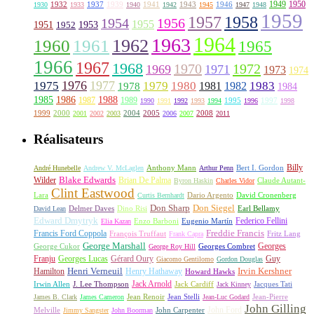
1949
1950
1932
1937
1939
1941
1943
1946
1930
1933
1940
1942
1945
1947
1948
1959
1957
1958
1956
1954
1955
1951
1952
1953
1964
1963
1962
1960
1961
1965
1966
1967
1968
1970
1972
1969
1971
1973
1974
1976
1977
1975
1979
1980
1981
1983
1978
1982
1984
1985
1986
1988
1987
1989
1995
1997
1990
1991
1992
1993
1994
1996
1998
1999
2000
2004
2005
2008
2001
2002
2003
2006
2007
2011
Réalisateurs
Billy
Anthony Mann
André Hunebelle
Andrew V. McLaglen
Arthur Penn
Bert I. Gordon
Wilder
Blake Edwards
Brian De Palma
Claude Autant-
Byron Haskin
Charles Vidor
Clint Eastwood
Lara
David Cronenberg
Curtis Bernhardt
Dario Argento
Don Sharp
Don Siegel
David Lean
Delmer Daves
Dino Risi
Earl Bellamy
Edward Dmytryk
Federico Fellini
Elia Kazan
Enzo Barboni
Eugenio Martín
Freddie Francis
Francis Ford Coppola
François Truffaut
Fritz Lang
Frank Capra
George Marshall
George Cukor
Georges
George Roy Hill
Georges Combret
Franju
Georges Lucas
Gérard Oury
Guy
Giacomo Gentilomo
Gordon Douglas
Irvin Kershner
Henri Verneuil
Henry Hathaway
Hamilton
Howard Hawks
Jack Arnold
Jacques Tati
Irwin Allen
J. Lee Thompson
Jack Cardiff
Jack Kinney
James B. Clark
James Cameron
Jean Renoir
Jean Stelli
Jean-Luc Godard
Jean-Pierre
John Gilling
John Carpenter
John Ford
Melville
Jimmy Sangster
John Boorman