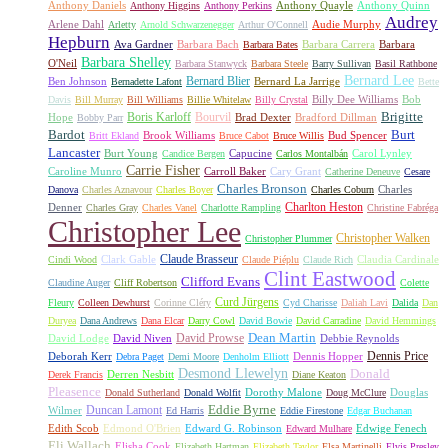
Anthony Daniels
Anthony Quayle
Anthony Quinn
Anthony Higgins
Anthony Perkins
Audrey
Arlene Dahl
Audie Murphy
Arletty
Arnold Schwarzenegger
Arthur O'Connell
Hepburn
Ava Gardner
Barbara Bach
Barbara Carrera
Barbara
Barbara Bates
Barbara Shelley
O'Neil
Barbara Stanwyck
Barbara Steele
Barry Sullivan
Basil Rathbone
Bernard Lee
Bernard Blier
Ben Johnson
Bernard La Jarrige
Bernadette Lafont
Bette
Billy Dee Williams
Bob
Davis
Bill Murray
Bill Williams
Billie Whitelaw
Billy Crystal
Boris Karloff
Bourvil
Brigitte
Hope
Brad Dexter
Bradford Dillman
Bobby Parr
Bardot
Burt
Brook Williams
Bud Spencer
Britt Ekland
Bruce Cabot
Bruce Willis
Lancaster
Burt Young
Capucine
Carol Lynley
Candice Bergen
Carlos Montalbán
Carrie Fisher
Caroline Munro
Carroll Baker
Cary Grant
Catherine Deneuve
Cesare
Charles Bronson
Charles
Danova
Charles Aznavour
Charles Boyer
Charles Coburn
Charlton Heston
Denner
Charles Gray
Charles Vanel
Charlotte Rampling
Christine Fabréga
Christopher Lee
Christopher Walken
Christopher Plummer
Claude Brasseur
Clark Gable
Claudia Cardinale
Cindi Wood
Claude Piéplu
Claude Rich
Clint Eastwood
Clifford Evans
Claudine Auger
Cliff Robertson
Colette
Curd Jürgens
Fleury
Colleen Dewhurst
Corinne Cléry
Cyd Charisse
Daliah Lavi
Dalida
Dan
Duryea
Dana Andrews
Dana Elcar
Darry Cowl
David Bowie
David Carradine
David Hemmings
David Prowse
Dean Martin
David Lodge
David Niven
Debbie Reynolds
Dennis Price
Deborah Kerr
Dennis Hopper
Debra Paget
Demi Moore
Denholm Elliott
Desmond Llewelyn
Donald
Derren Nesbitt
Derek Francis
Diane Keaton
Pleasence
Dorothy Malone
Douglas
Donald Sutherland
Donald Wolfit
Doug McClure
Duncan Lamont
Eddie Byrne
Wilmer
Ed Harris
Eddie Firestone
Edgar Buchanan
Edith Scob
Edmond O'Brien
Edward G. Robinson
Edwige Fenech
Edward Mulhare
Eli Wallach
Elisha Cook
Elizabeth Hartman
Elizabeth Taylor
Elsa Martinelli
Elvis Presley