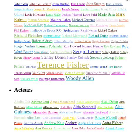
John Sturges
John Huston
John Glen
John Guillermin
John Landis
José Giovanni
Lewis
King Vidor
Joseph Anthony
Joseph L. Mankiewicz
Joseph Pevney
Kevin Connor
Mark
Gilbert
Mario Bava
Lewis Milestone
Louis Malle
Luchino Visconti
Lucio Fulci
Robson
Michael Carreras
Michael Cimino
Martin Scorsese
Maurice Labro
Michael
Nicholas Ray
Winner
Norbert Carbonnaux
Norman Jewison
Otto Preminger
Peter Sasdy
Philippe de Broca
Phil Karlson
R.G. Springsteen
Ralph Nelson
Richard Carlson
Richard Fleischer
Richard Quine
Richard Lester
Richard Marquand
Richard Thorpe
Ridley Scott
Robert Aldrich
Robert Mulligan
Robert Wise
Roger Corman
Roger Richebé
Roger Vadim
Roman Polanski
Roy
Ron Howard
Ronald Neame
Roy Rowland
Sergio Leone
Ward Baker
Sam Wood
Sergio Corbucci
Sidney Gilliat
Sidney
Stanley Donen
Steven Spielberg
Stanley Kubrick
Sydney
Hayers
Sidney Lumet
Terence Fisher
Pollack
Ted Post
Terence Young
Tim Burton
Val Guest
Vincente Minnelli
Tonino Valerii
Vernon Sewell
Victor Fleming
Vittorio De
Woody Allen
Sica
William Wyler
Wolfgang Reitherman
Acteurs
Alain Delon
Adolfo Celi
Agnes Moorehead
Adrienne Corri
Akiko Wakabayashi
Alan
Alec
Aldo Sambrell
Rickman
Albert Moses
Alberto Sordi
Aldo Ray
Alec Baldwin
Guinness
Alexander Davion
Alexander Knox
Alexandre
Alexander Lockwood
André Morell
Rignault
Alfie Bass
Alfio Caltabiano
Alida Valli
Alison Doody
André
Andrew Keir
Andrex
Anita Ekberg
Andrea Aureli
Angie Dickinson
Pousse
Ann Dvorak
Anne Baxter
Anouk Aimée
Anita Pallenberg
Anne Helm
Annie Girardot