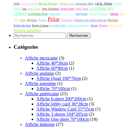
James
Héroic Fantasy
Wells
H.P. Lovecraft
Indiana Jones
Inspecteur Harry
J.R.R. Tolkien
Bond
LA GUERRE DES
Jazz
Jean Giono
John Steinbeck
Joyeux Noël
Jules Verne
ETOILES
Michel Audiard
La Panthère Rose
Lamartine
Loup-garou
Marguerite
Momie
New
Polar
Péplum
Pirates
York
Paris
Préhistoire
Premier film parlant français
Rat Pack
Robin des bois
Roger Corman
Scotland Yard
Soucoupes volantes
Tarzan
Trinita
Walt Disney
Western spaghetti
Rechercher :
Catégories
Affiche mexicaine
(3)
Affiche 40*30cm
(2)
Affiche 60*80cm
(1)
Affiche anglaise
(2)
Affiche Quad 100*70cm
(2)
Affiche argentine
(1)
Affiche 70*100cm
(1)
Affiche américaine
(25)
Affiche 6-sheet 200*200cm
(1)
Affiche lobby card 36*28cm
(3)
Affiche Window Card 35*55cm
(1)
Affiche 3 sheets 104*205cm
(2)
Affiche One sheet 70*100cm
(18)
Affiche italienne
(27)