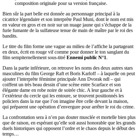
composition originale pour sa version française.
Bien sûr la part belle est donnée au personnage principal à la
cicatrice légendaire et son interprète Paul Muni, dont le nom est mis
en valeur en gros et en noir sur un nuage jaune qui s’échappe de la
furie fumante de la sulfateuse tenue de main de maître par le roi des
bandits.
Le titre du film forme une vague au milieu de l’affiche la partageant
en deux, écrit en rouge vif comme pour donner le ton sanglant du
film sempiternellement sous-titré
Ennemi public N°1
.
Dans la partie inférieure, on retrouve les noms des deux autres stars
masculines du film George Raft et Boris Karloff – à laquelle on peut
ajouter l’interprète féminine principale Ann Dvorak ndl – qui
coiffent un très beau dessin d’une scène entre Scarface et son
élégante dame en robe noire de soirée chic. A leur gauche et à
l’extérieur du cercle qui les entoure, se trouvent positionnés les
policiers dans la rue que l’on imagine être celle devant la maison,
qui préparent une opération d’envergure pour arrêter le roi du crime.
La confrontation sera à n’en pas douter musclée et mortelle bien plus
que de raison, en espérant qu’elle soit aussi honorable que les grands
duels historiques qui opposent l’ordre et le chaos depuis le début des
temps…