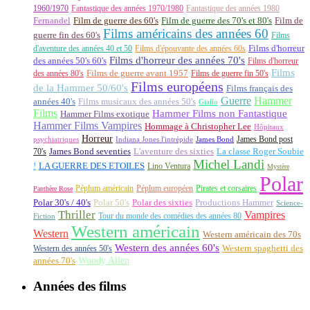
1960/1970
Fantastique des années 1970/1980
Fantastique des années 1980
Fernandel
Film de guerre des 60's
Film de guerre des 70's et 80's
Film de
Films américains des années 60
guerre fin des 60's
Films
d'aventure des années 40 et 50
Films d'épouvante des années 60s
Films d'horreur
Films d'horreur des années 70's
des années 50's 60's
Films d'horreur
Films
des années 80's
Films de guerre avant 1957
Films de guerre fin 50's
Films européens
de la Hammer 50/60's
Films français des
Guerre
Hammer
années 40's
Films musicaux des années 50's
Giallo
Films
Hammer Films non Fantastique
Hammer Films exotique
Hammer Films Vampires
Hommage à Christopher Lee
Hôpitaux
Horreur
James Bond post
Indiana Jones l'intrépide
psychiatriques
James Bond
La classe Roger Soubie
70's
James Bond seventies
L'aventure des sixties
Michel Landi
!
LA GUERRE DES ETOILES
Lino Ventura
Mystère
Polar
Péplum américain
Péplum européen
Pirates et corsaires
Panthère Rose
Polar 30's / 40's
Polar 50's
Polar des sixties
Productions Hammer
Science-
Thriller
Vampires
Tour du monde des comédies des années 80
Fiction
Western américain
Western
Western américain des 70s
Western des années 60's
Western des années 50's
Western spaghetti des
Woody Allen
années 70's
Années des films