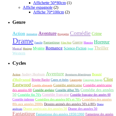
Affichette 50*80cm
(1)
Affiche espagnole
(2)
Affiche 70*100cm
(2)
Genre
Comédie
Aventure
Action
Crime
Animation
Biographie
Drame
Horreur
Fantastique
Guerre
Histoire
Famille
Film-Noir
Thriller
Romance
Science-Fiction
Mystère
Musical
Musique
Sport
Western
Cycles
Aventure
Audrey Hepburn
Beauté
Aventures désertiques
Action
Clint
d'Hollywood
Brigitte Bardot
Capes et épées
Catastrophe
Classiques français
Eastwood
Comédie américaine
Comédie américaine
Comédie allemande
Comédie des années
des années 60
Comédie anglaise
Comédie début 70's
50
Comédie française
Comédie fin 70's
Comédie française des années 60
Comédie italienne
Comédies des années 60's et 70's
Comédies des années
80s aux années 2000s
Dessins animés des années 50's à 80's
Drame
Drame américain des années 50
Drame des années 50
américain
Fantastique
Fantastique des années 1950/1960
Fantastique des années