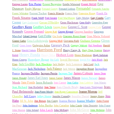
Faye
Eric Porter
Ernest Borgnine
Enrique Lucero
Estelle Winwood
Everett McGill
Fernandel
Dunaway
Ferdy Mayne
Fernand Gravey
Fernand Ledoux
Fernando Sancho
Forrest Tucker
Frank Oz
Forest Whitaker
Francis Blanche
Franco Nero
Françoise Rosay
Frank Sinatra
Gary
Frank Wolff
Fred Astaire
Fred MacMurray
Gaby Morlay
Gary Combs
Cooper
Gavan O'Herlihy
Gene Hackman
Gary Lockwood
Gene Kelly
Geneviève Page
Geoffrey Keen
Geoffrey Lewis
George C. Scott
George
George Baker
George Cole
Kennedy
George Peppard
George Sanders
Georges
George Raft
George Rigaud
Gert Fröbe
Marchal
Gian Maria Volonté
Gérard Jugnot
Gia Scala
Giacomo Rossi-Stuart
Glenn
Gina Lollobrigida
Giuliano Gemma
Gianni Garko
Giorgia Moll
Giovanna Ralli
Gregory Peck
Ford
Grégoire Aslan
Grace Jones
Gregory Walcott
Hal Needham
Harold
Harrison Ford
Harry Carey Jr.
J. Stone
Harold Sakata
Harry Dean Stanton
Harvey
Henry Fonda
Herbert Lom
Henry Silva
Keitel
Honor Blackman
Hugh Jackman
Humphrey Bogart
Ingrid Bergman
Hume Cronyn
Ida Galli
Ingrid Pitt
Jack Black
Jack
Jack Gwillim
Jack Hawkins
Jack Lemmon
Jack
Elam
Jack Hedley
Jack Lord
Jack Palance
MacGowran
Jack Nicholson
Jacqueline
Jack Weston
Jacqueline Bisset
James Coburn
Pearce
Jacques Dufilho
Jacques Perrin
Jacques Tati
James Dean
James Earl Jones
James Mason
James Stewart
James
James Donald
James Garner
Jane Fonda
Woods
Jason Robards
Jean Carmet
Jean Gabin
Jean Lefebvre
Jean Marais
Jean-
Jean Richard
Jean-Claude Brialy
Jean Rochefort
Jean Yanne
Jean-Louis Trintignant
Paul Belmondo
Jeanne Moreau
Jeff
Jean-Pierre Mocky
Jean-Roger Caussimon
Jess
Chandler
Jeff Corey
Jennifer Daniel
Jeffrey Hunter
Jennifer Connelly
Jeremy Kemp
Hahn
Jill St. John
Joanna Barnes
Joanne Whalley
Jim Brown
Jim Carrey
Jodie Foster
John Bartha
Joe Pesci
John Anderson
John Carradine
John Cazale
John Doucette
John Fraser
John McGiver
John
John Larch
John Huston
John Ireland
John McEnery
John McIntire