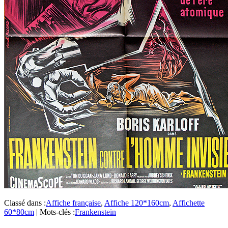
Classé dans :
Affiche française
,
Affiche 120*160cm
,
Affichette
60*80cm
|
Mots-clés :
Frankenstein