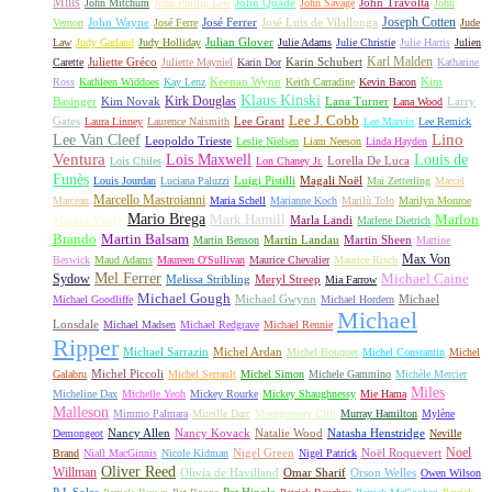
Mills
John Quade
John Travolta
John Mitchum
John Phillip Law
John Savage
John
Joseph Cotten
John Wayne
José Ferrer
José Luis de Vilallonga
Vernon
José Ferre
Jude
Julian Glover
Law
Judy Garland
Judy Holliday
Julie Adams
Julie Christie
Julie Harris
Julien
Karl Malden
Juliette Gréco
Karin Schubert
Carette
Juliette Mayniel
Karin Dor
Katharine
Keenan Wynn
Kim
Ross
Kathleen Widdoes
Kay Lenz
Keith Carradine
Kevin Bacon
Klaus Kinski
Kirk Douglas
Basinger
Kim Novak
Lana Turner
Larry
Lana Wood
Lee J. Cobb
Gates
Lee Grant
Laura Linney
Laurence Naismith
Lee Marvin
Lee Remick
Lino
Lee Van Cleef
Leopoldo Trieste
Leslie Nielsen
Liam Neeson
Linda Hayden
Ventura
Lois Maxwell
Louis de
Lorella De Luca
Lois Chiles
Lon Chaney Jr.
Funès
Luigi Pistilli
Magali Noël
Louis Jourdan
Luciana Paluzzi
Mai Zetterling
Marcel
Marcello Mastroianni
Marceau
Maria Schell
Marianne Koch
Marilù Tolo
Marilyn Monroe
Mario Brega
Mark Hamill
Marlon
Marina Vlady
Marla Landi
Marlene Dietrich
Martin Balsam
Brando
Martin Landau
Martin Sheen
Martin Benson
Martine
Max Von
Beswick
Maud Adams
Maureen O'Sullivan
Maurice Chevalier
Maurice Risch
Mel Ferrer
Sydow
Michael Caine
Melissa Stribling
Meryl Streep
Mia Farrow
Michael Gough
Michael Gwynn
Michael
Michael Goodliffe
Michael Hordern
Michael
Lonsdale
Michael Madsen
Michael Redgrave
Michael Rennie
Ripper
Michael Sarrazin
Michel Ardan
Michel Bouquet
Michel Constantin
Michel
Michel Piccoli
Galabru
Michel Serrault
Michel Simon
Michele Gammino
Michèle Mercier
Miles
Micheline Dax
Michelle Yeoh
Mickey Rourke
Mickey Shaughnessy
Mie Hama
Malleson
Mimmo Palmara
Mireille Darc
Montgomery Clift
Murray Hamilton
Mylène
Nancy Allen
Nancy Kovack
Natalie Wood
Natasha Henstridge
Demongeot
Neville
Noel
Nigel Green
Noël Roquevert
Brand
Niall MacGinnis
Nicole Kidman
Nigel Patrick
Oliver Reed
Willman
Olivia de Havilland
Omar Sharif
Orson Welles
Owen Wilson
P.J. Soles
Pat Hingle