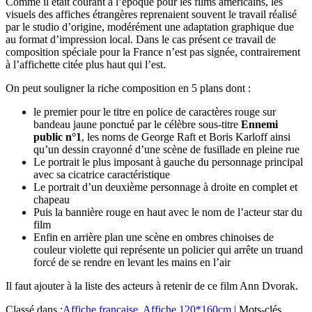
Comme il était courant à l’époque pour les films américains, les
visuels des affiches étrangères reprenaient souvent le travail réalisé
par le studio d’origine, modérément une adaptation graphique due
au format d’impression local. Dans le cas présent ce travail de
composition spéciale pour la France n’est pas signée, contrairement
à l’affichette citée plus haut qui l’est.
On peut souligner la riche composition en 5 plans dont :
le premier pour le titre en police de caractères rouge sur
bandeau jaune ponctué par le célèbre sous-titre
Ennemi
public n°1
, les noms de George Raft et Boris Karloff ainsi
qu’un dessin crayonné d’une scène de fusillade en pleine rue
Le portrait le plus imposant à gauche du personnage principal
avec sa cicatrice caractéristique
Le portrait d’un deuxième personnage à droite en complet et
chapeau
Puis la bannière rouge en haut avec le nom de l’acteur star du
film
Enfin en arrière plan une scène en ombres chinoises de
couleur violette qui représente un policier qui arrête un truand
forcé de se rendre en levant les mains en l’air
Il faut ajouter à la liste des acteurs à retenir de ce film Ann Dvorak.
Classé dans :
Affiche française
,
Affiche 120*160cm
|
Mots-clés