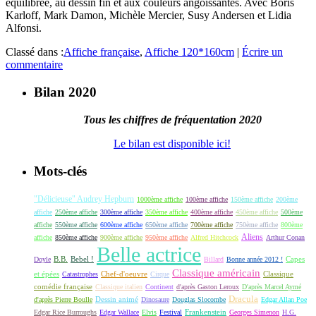
équilibrée, au dessin fin et aux couleurs angoissantes. Avec Boris
Karloff, Mark Damon, Michèle Mercier, Susy Andersen et Lidia
Alfonsi.
Classé dans :
Affiche française
,
Affiche 120*160cm
|
Écrire un
commentaire
Bilan 2020
Tous les chiffres de fréquentation 2020
Le bilan est disponible ici!
Mots-clés
"Délicieuse" Audrey Hepburn
1000ème affiche
100ème affiche
150ème affiche
200ème
affiche
250ème affiche
300ème affiche
350ème affiche
400ème affiche
450ème affiche
500ème
affiche
550ème affiche
600ème affiche
650ème affiche
700ème affiche
750ème affiche
800ème
Aliens
affiche
850ème affiche
900ème affiche
950ème affiche
Alfred Hitchcock
Arthur Conan
Belle actrice
B.B.
Bebel !
Capes
Doyle
Billard
Bonne année 2012 !
Classique américain
et épées
Classique
Catastrophes
Chef-d'oeuvre
Cirque
comédie française
Classique italien
Continent
d'après Gaston Leroux
D'après Marcel Aymé
Dracula
Dessin animé
d'après Pierre Boulle
Dinosaure
Douglas Slocombe
Edgar Allan Poe
Frankenstein
Edgar Rice Burroughs
Edgar Wallace
Elvis
Festival
Georges Simenon
H.G.