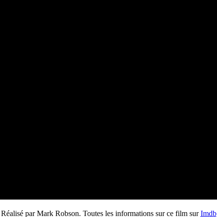
Réalisé par Mark Robson. Toutes les informations sur ce film sur
Imdb