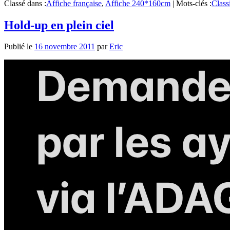
Classé dans :
Affiche française
,
Affiche 240*160cm
|
Mots-clés :
Class
Hold-up en plein ciel
Publié le
16 novembre 2011
par
Eric