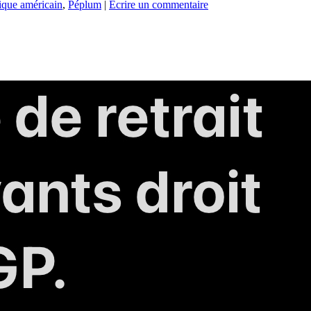
ique américain
,
Péplum
|
Écrire un commentaire