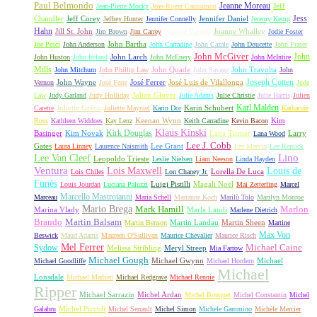
Paul Belmondo
Jeanne Moreau
Jeff
Jean-Pierre Mocky
Jean-Roger Caussimon
Jess
Chandler
Jeff Corey
Jennifer Daniel
Jeffrey Hunter
Jennifer Connelly
Jeremy Kemp
Hahn
Jill St. John
Joanna Barnes
Joanne Whalley
Jim Brown
Jim Carrey
Jodie Foster
John Bartha
Joe Pesci
John Anderson
John Carradine
John Cazale
John Doucette
John Fraser
John McGiver
John
John Larch
John Huston
John Ireland
John McEnery
John McIntire
Mills
John Quade
John Travolta
John Mitchum
John Phillip Law
John Savage
John
Joseph Cotten
John Wayne
José Ferrer
José Luis de Vilallonga
Vernon
José Ferre
Jude
Julian Glover
Law
Judy Garland
Judy Holliday
Julie Adams
Julie Christie
Julie Harris
Julien
Karl Malden
Juliette Gréco
Karin Schubert
Carette
Juliette Mayniel
Karin Dor
Katharine
Keenan Wynn
Kim
Ross
Kathleen Widdoes
Kay Lenz
Keith Carradine
Kevin Bacon
Klaus Kinski
Kirk Douglas
Basinger
Kim Novak
Lana Turner
Larry
Lana Wood
Lee J. Cobb
Gates
Lee Grant
Laura Linney
Laurence Naismith
Lee Marvin
Lee Remick
Lino
Lee Van Cleef
Leopoldo Trieste
Leslie Nielsen
Liam Neeson
Linda Hayden
Ventura
Lois Maxwell
Louis de
Lorella De Luca
Lois Chiles
Lon Chaney Jr.
Funès
Luigi Pistilli
Magali Noël
Louis Jourdan
Luciana Paluzzi
Mai Zetterling
Marcel
Marcello Mastroianni
Marceau
Maria Schell
Marianne Koch
Marilù Tolo
Marilyn Monroe
Mario Brega
Mark Hamill
Marlon
Marina Vlady
Marla Landi
Marlene Dietrich
Martin Balsam
Brando
Martin Landau
Martin Sheen
Martin Benson
Martine
Max Von
Beswick
Maud Adams
Maureen O'Sullivan
Maurice Chevalier
Maurice Risch
Mel Ferrer
Sydow
Michael Caine
Melissa Stribling
Meryl Streep
Mia Farrow
Michael Gough
Michael Gwynn
Michael
Michael Goodliffe
Michael Hordern
Michael
Lonsdale
Michael Madsen
Michael Redgrave
Michael Rennie
Ripper
Michael Sarrazin
Michel Ardan
Michel Bouquet
Michel Constantin
Michel
Michel Piccoli
Galabru
Michel Serrault
Michel Simon
Michele Gammino
Michèle Mercier