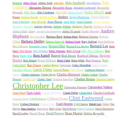
Alec
Aldo Sambrell
Rickman
Albert Moses
Alberto Sordi
Aldo Ray
Alec Baldwin
Guinness
Alexander Davion
Alexander Knox
Alexandre
Alexander Lockwood
André Morell
Rignault
Alfie Bass
Alfio Caltabiano
Alida Valli
Alison Doody
André
Andrew Keir
Andrex
Anita Ekberg
Andrea Aureli
Angie Dickinson
Pousse
Ann Dvorak
Anne Baxter
Anouk Aimée
Anita Pallenberg
Anne Helm
Annie Girardot
Anthony Daniels
Anthony Quayle
Anthony Quinn
Anthony Higgins
Anthony Perkins
Audrey
Arlene Dahl
Audie Murphy
Arletty
Arnold Schwarzenegger
Arthur O'Connell
Hepburn
Ava Gardner
Barbara Bach
Barbara Carrera
Barbara
Barbara Bates
Barbara Shelley
O'Neil
Barbara Stanwyck
Barbara Steele
Barry Sullivan
Basil Rathbone
Bernard Lee
Bernard Blier
Ben Johnson
Bernard La Jarrige
Bernadette Lafont
Bette
Billy Dee Williams
Bob
Davis
Bill Murray
Bill Williams
Billie Whitelaw
Billy Crystal
Boris Karloff
Bourvil
Brigitte
Hope
Brad Dexter
Bradford Dillman
Bobby Parr
Bardot
Burt
Brook Williams
Bud Spencer
Britt Ekland
Bruce Cabot
Bruce Willis
Lancaster
Burt Young
Capucine
Carol Lynley
Candice Bergen
Carlos Montalbán
Carrie Fisher
Caroline Munro
Carroll Baker
Cary Grant
Catherine Deneuve
Cesare
Charles Bronson
Charles
Danova
Charles Aznavour
Charles Boyer
Charles Coburn
Charlton Heston
Denner
Charles Gray
Charles Vanel
Charlotte Rampling
Christine Fabréga
Christopher Lee
Christopher Walken
Christopher Plummer
Claude Brasseur
Clark Gable
Claudia Cardinale
Cindi Wood
Claude Piéplu
Claude Rich
Clint Eastwood
Clifford Evans
Claudine Auger
Cliff Robertson
Colette
Curd Jürgens
Fleury
Colleen Dewhurst
Corinne Cléry
Cyd Charisse
Daliah Lavi
Dalida
Dan
Duryea
Dana Andrews
Dana Elcar
Darry Cowl
David Bowie
David Carradine
David Hemmings
David Prowse
Dean Martin
David Lodge
David Niven
Debbie Reynolds