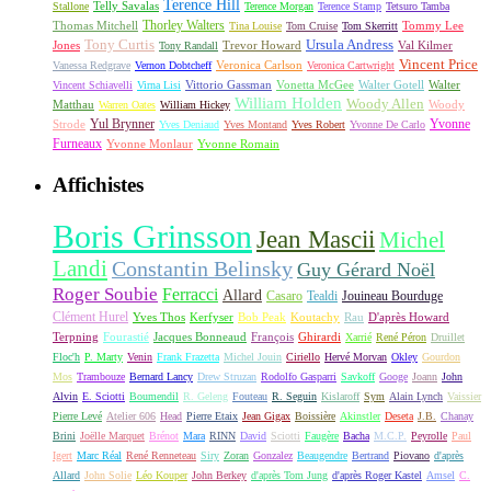
Terence Hill
Telly Savalas
Stallone
Terence Morgan
Terence Stamp
Tetsuro Tamba
Thorley Walters
Thomas Mitchell
Tommy Lee
Tina Louise
Tom Cruise
Tom Skerritt
Tony Curtis
Ursula Andress
Jones
Trevor Howard
Val Kilmer
Tony Randall
Vincent Price
Veronica Carlson
Vanessa Redgrave
Vernon Dobtcheff
Veronica Cartwright
Vittorio Gassman
Vonetta McGee
Walter Gotell
Walter
Vincent Schiavelli
Virna Lisi
William Holden
Woody Allen
Matthau
Woody
Warren Oates
William Hickey
Yul Brynner
Yvonne
Strode
Yves Deniaud
Yves Montand
Yves Robert
Yvonne De Carlo
Furneaux
Yvonne Monlaur
Yvonne Romain
Affichistes
Boris Grinsson
Jean Mascii
Michel
Landi
Constantin Belinsky
Guy Gérard Noël
Roger Soubie
Ferracci
Allard
Casaro
Tealdi
Jouineau Bourduge
Clément Hurel
Yves Thos
Kerfyser
Bob Peak
Koutachy
Rau
D'après Howard
Terpning
Fourastié
Jacques Bonneaud
François
Ghirardi
Xarrié
René Péron
Druillet
Floc'h
P. Marty
Venin
Frank Frazetta
Michel Jouin
Ciriello
Hervé Morvan
Okley
Gourdon
Mos
Trambouze
Bernard Lancy
Drew Struzan
Rodolfo Gasparri
Savkoff
Googe
Joann
John
Alvin
E. Sciotti
Boumendil
R. Geleng
Fouteau
R. Seguin
Kislaroff
Sym
Alain Lynch
Vaissier
Pierre Levé
Atelier 606
Head
Pierre Etaix
Jean Gigax
Boissière
Akinstler
Deseta
J.B.
Chanay
Brini
Joëlle Marquet
Brénot
Mara
RINN
David
Sciotti
Faugère
Bacha
M.C.P.
Peyrolle
Paul
Igert
Marc Réal
René Renneteau
Siry
Zoran
Gonzalez
Beaugendre
Bertrand
Piovano
d'après
Allard
John Solie
Léo Kouper
John Berkey
d'après Tom Jung
d'après Roger Kastel
Amsel
C.