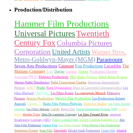
Production/Distribution
Hammer Film Productions
Universal Pictures
Twentieth
Century Fox
Columbia Pictures
Corporation
United Artists
Warner Bros.
Metro-Goldwyn-Mayer (MGM)
Paramount
Seven Arts Productions
Gaumont
Eon Productions
Lucasfilm
The
Malpaso Company
Lux
Danjaq
Cocinor
Titanus
Produzioni Europee
Associati (PEA)
Malpaso Productions
RKO Radio Pictures
Allied Artists Pictures
Warner-Pathé Distributors
Pathé Consortium Cinéma
American International
Pictures
AMLF
Prodis
Rank Organisation
Dino de Laurentiis Cinematografica
Les
films Marbeuf
EMI Films
Les Films Ariane
La compagnie Mirisch
Filmways
Pictures
Amicus Productions
Warwick Film Productions
Les Productions Artistes
Associés
Cinema 77
Rialto Film Preben-Philipsen
Zoetrope Studios
Les Films Jacques
Leitienne
Les Films Marceau
Cinédis
Rapid Film
United International Pictures (UIP)
Cerito
Films
Mondex Films
Dino De Laurentiis Company
Les films Fernand Rivers
American
Broadcasting Company (ABC)
Franco London Films
Societé Cinématographique Lyre
Alta
Vista Film Production
Galatea Film
Les Films Corona
Tigon British Film Productions
Touchstone Pictures
Avala Film
Europrodis
Edward Small Productions
Leone Film
Selznick