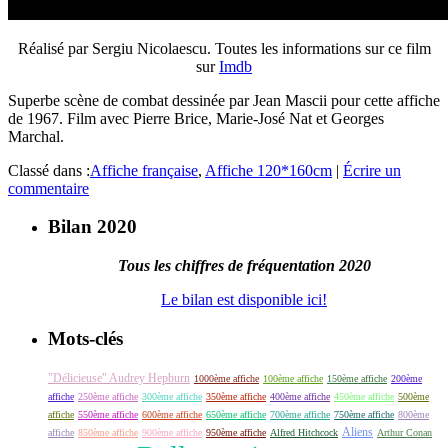
Réalisé par Sergiu Nicolaescu. Toutes les informations sur ce film
sur
Imdb
Superbe scène de combat dessinée par Jean Mascii pour cette affiche
de 1967. Film avec Pierre Brice, Marie-José Nat et Georges
Marchal.
Classé dans :
Affiche française
,
Affiche 120*160cm
|
Écrire un
commentaire
Bilan 2020
Tous les chiffres de fréquentation 2020
Le bilan est disponible ici!
Mots-clés
"Délicieuse" Audrey Hepburn
1000ème affiche
100ème affiche
150ème affiche
200ème
affiche
250ème affiche
300ème affiche
350ème affiche
400ème affiche
450ème affiche
500ème
affiche
550ème affiche
600ème affiche
650ème affiche
700ème affiche
750ème affiche
800ème
Aliens
affiche
850ème affiche
900ème affiche
950ème affiche
Alfred Hitchcock
Arthur Conan