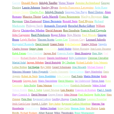
Garrett
Donald Harris
Adolph Tandler
Victor Young
Antoine Archimbaud
George
Duning
Laurie Johnson
Stanley Myers
Angelo Francesco Lavagnino
Artie Kane
Johnny Green
Charles Fox
Adolph Deutsch
Georges Van Parys
René Cloërec
Alain
Romans
Maurice Thiriet
Carlo Martelli
Franz Reizenstein
Marilyn Bergman
Alan
Bergman
Clint Eastwood
Elmer Bernstein
Ronald Stein
Fred Myrow
Richard
Markowitz
Philippe Sarde
Armando Trovajoli
Herschel Burke Gilbert
William
Alwyn
Christopher Whelen
David Amram
Ron Goodwin
Francis Ford Coppola
John Carpenter
Basil Poledouris
Roger Edens
Skip Martin
Paul Misraki
George
Bruns
Leigh Harline
Vincent Scotto
Lester Lee
Tristram Cary
Leonard Salzedo
Krzysztof Komeda
David Arnold
Gianni Ferrio
Kyle Eastwood
Stanley Wilson
Vangelis
Charles Strouse
Quincy Jones
Henri Crolla
André Hodeir
Hubert Rostaing
Jean-Louis Ducarme
Ralph Ferraro
Piero Umiliani
Jacques Brel
François Rauber
Henri Bourtayre
Hans May
Paul
Dunlap
Richard Rodney Bennett
Daniele Amfitheatrof
Billy Goldenberg
Christian Chevallier
Martial Solal
Jacques Métehen
David Buttolph
'By' Dunham
Richard LaSalle
Fritz Wenneis
Lothar Brühne
Sol Kaplan
Roy Webb
Gerard Schurmann
Alan Howarth
Michael Kamen
f
Massimo Morante
Fabio Pignatelli
Claudio Simonetti
David Gibson
Harry Manfredini
Dario
Argento
Robert de Nesle
Steve Boeddeker
John Cacavas
Paul Ferris
Martin Böttcher
Keith
Papworth
Georges Auric
Mario Nascimbene
David Munrow
Ian Underwood
Trevor Jones
Remi
Gassmann
Artie Butler
Franz Waxman
Bronislau Kaper
Friedrich Hollaender
Walter Scharf
Nelson Riddle
Hans J. Salter
Lionel Newman
Luis Bacalov
François de Roubaix
Paul J. Smith
Harry Connick Jr.
David Newman
George Fenton
John Ottman
Paul Haslinger
Rolfe Kent
Hans
Zimmer
Peter Best
Raymond Lefevre
Geoffrey Burgon
Claude Bolling
Laurence Rosenthal
Jesús García Leoz
Joseph J. Lilley
Tony Aubin
Raymond Gallois-Montbrun
Marceau Van
Hoorebecke
Henri Forterre
Herbert Stothart
Irving Gertz
Herman Stein
Jean Marion
Louis
Beydts
Richard Rodgers
Albert Raisner
Mikis Theodorakis
Bruce Montgomery