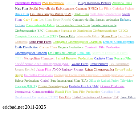
International Pictures
PSO International
Fox-Lira
Village Roadshow Pictures
Atlántida Films
Mars Film
Société Nouvelle des Établissements Gaumont (SNEG)
Les Films Christian Fechner
Dania Film
Les Films Georges Muller (FGM)
Hawk Films
Walt Disney Productions
Specta
Films
Cady Films
Les Films Roger Richebé
Comptoir du film français production
Embassy
Pictures
Transcontinental Films
La Société des Films Sirius
Société Française de
Cinématographie (SFC)
Compagnie Française de Distribution Cinématographique (CFDC)
Comptoir Français du Film (CFF)
Excelsa Film
Intermondia Films
Glomer Film
Les Films
Concordia
Rome Paris Films
Compagnia Cinematografica Champion
Emmepi Cinematografica
Étoile Distribution
Clarion Films
Enigma Productions
Constantin Film Produktion
Cinematografica Associati
Les Films du Carrosse
Ultra Film
Nouvelles Éditions de Films
(NEF)
Metropolitan Filmexport
Samuel Bronston Productions
Capitole Films
Romana Film
Société Nouvelle de Cinématographie (SNC)
Valoria Films
Rastar Pictures
Les Productions
Jacques Roitfeld
Jadran Film
AVCO Embassy Pictures
Rafran Cinematografica
Devon/Persky-
Bright
Hal Wallis Productions
Compagnie Commerciale Française Cinématographique (CCFC)
Belstar Productions
Cinétel
Euro International Film (EIA)
Office de Radiodiffusion Télévision
Française (ORTF)
Tritone Cinematografica
Deutsche Fox AG (Defa)
Oceania Produzioni
Internazionali Cinematografiche
Rizzoli Film
Terra Film Produktion
Canadian Film
Development Corporation (CFDC)
Fair Film
United Productions of America (UPA)
Jason Films
ericbad.net 2011-2025