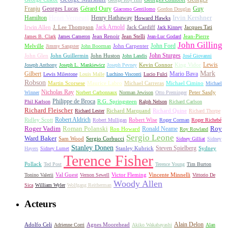
Franju
Georges Lucas
Gérard Oury
Guy
Giacomo Gentilomo
Gordon Douglas
Irvin Kershner
Henri Verneuil
Henry Hathaway
Hamilton
Howard Hawks
Jack Arnold
Jacques Tati
Irwin Allen
J. Lee Thompson
Jack Cardiff
Jack Kinney
James B. Clark
James Cameron
Jean Renoir
Jean Stelli
Jean-Luc Godard
Jean-Pierre
John Gilling
John Carpenter
John Ford
Melville
Jimmy Sangster
John Boorman
John Sturges
John Huston
John Glen
John Guillermin
John Landis
José Giovanni
Lewis
King Vidor
Joseph Anthony
Joseph L. Mankiewicz
Joseph Pevney
Kevin Connor
Mark
Gilbert
Mario Bava
Lewis Milestone
Louis Malle
Luchino Visconti
Lucio Fulci
Robson
Michael Carreras
Michael Cimino
Martin Scorsese
Maurice Labro
Michael
Nicholas Ray
Winner
Norbert Carbonnaux
Norman Jewison
Otto Preminger
Peter Sasdy
Philippe de Broca
Phil Karlson
R.G. Springsteen
Ralph Nelson
Richard Carlson
Richard Fleischer
Richard Quine
Richard Lester
Richard Marquand
Richard Thorpe
Ridley Scott
Robert Aldrich
Robert Mulligan
Robert Wise
Roger Corman
Roger Richebé
Roger Vadim
Roman Polanski
Roy
Ron Howard
Ronald Neame
Roy Rowland
Sergio Leone
Ward Baker
Sam Wood
Sergio Corbucci
Sidney Gilliat
Sidney
Stanley Donen
Steven Spielberg
Stanley Kubrick
Sydney
Hayers
Sidney Lumet
Terence Fisher
Pollack
Ted Post
Terence Young
Tim Burton
Val Guest
Vincente Minnelli
Tonino Valerii
Vernon Sewell
Victor Fleming
Vittorio De
Woody Allen
Sica
William Wyler
Wolfgang Reitherman
Acteurs
Alain Delon
Adolfo Celi
Agnes Moorehead
Adrienne Corri
Akiko Wakabayashi
Alan