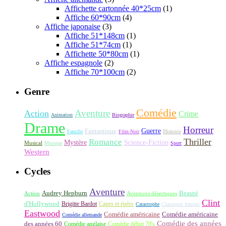
Affichette cartonnée 40*25cm
(1)
Affiche 60*90cm
(4)
Affiche japonaise
(3)
Affiche 51*148cm
(1)
Affiche 51*74cm
(1)
Affichette 50*80cm
(1)
Affiche espagnole
(2)
Affiche 70*100cm
(2)
Genre
Comédie
Aventure
Action
Crime
Animation
Biographie
Drame
Horreur
Fantastique
Guerre
Histoire
Famille
Film-Noir
Thriller
Romance
Science-Fiction
Mystère
Musical
Musique
Sport
Western
Cycles
Aventure
Audrey Hepburn
Beauté
Aventures désertiques
Action
Clint
d'Hollywood
Brigitte Bardot
Capes et épées
Catastrophe
Classiques français
Eastwood
Comédie américaine
Comédie américaine
Comédie allemande
Comédie des années
des années 60
Comédie anglaise
Comédie début 70's