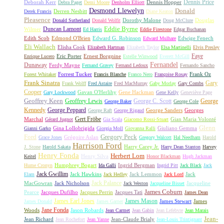
Dennis Price
Deborah Kerr
Dennis Hopper
Debra Paget
Demi Moore
Denholm Elliott
Desmond Llewelyn
Donald
Derren Nesbitt
Derek Francis
Diane Keaton
Pleasence
Dorothy Malone
Douglas
Donald Sutherland
Donald Wolfit
Doug McClure
Duncan Lamont
Eddie Byrne
Wilmer
Ed Harris
Eddie Firestone
Edgar Buchanan
Edith Scob
Edmond O'Brien
Edward G. Robinson
Edwige Fenech
Edward Mulhare
Eli Wallach
Elisha Cook
Elizabeth Hartman
Elizabeth Taylor
Elsa Martinelli
Elvis Presley
Faye
Eric Porter
Ernest Borgnine
Enrique Lucero
Estelle Winwood
Everett McGill
Fernandel
Dunaway
Ferdy Mayne
Fernand Gravey
Fernand Ledoux
Fernando Sancho
Forrest Tucker
Frank Oz
Forest Whitaker
Francis Blanche
Franco Nero
Françoise Rosay
Frank Sinatra
Gary
Frank Wolff
Fred Astaire
Fred MacMurray
Gaby Morlay
Gary Combs
Cooper
Gavan O'Herlihy
Gene Hackman
Gary Lockwood
Gene Kelly
Geneviève Page
Geoffrey Keen
Geoffrey Lewis
George C. Scott
George
George Baker
George Cole
Kennedy
George Peppard
George Sanders
Georges
George Raft
George Rigaud
Gert Fröbe
Marchal
Gian Maria Volonté
Gérard Jugnot
Gia Scala
Giacomo Rossi-Stuart
Glenn
Gina Lollobrigida
Giuliano Gemma
Gianni Garko
Giorgia Moll
Giovanna Ralli
Gregory Peck
Ford
Grégoire Aslan
Grace Jones
Gregory Walcott
Hal Needham
Harold
Harrison Ford
Harry Carey Jr.
J. Stone
Harold Sakata
Harry Dean Stanton
Harvey
Henry Fonda
Herbert Lom
Henry Silva
Keitel
Honor Blackman
Hugh Jackman
Humphrey Bogart
Ingrid Bergman
Hume Cronyn
Ida Galli
Ingrid Pitt
Jack Black
Jack
Jack Gwillim
Jack Hawkins
Jack Lemmon
Jack
Elam
Jack Hedley
Jack Lord
Jack Palance
MacGowran
Jack Nicholson
Jacqueline
Jack Weston
Jacqueline Bisset
James Coburn
Pearce
Jacques Dufilho
Jacques Perrin
Jacques Tati
James Dean
James Earl Jones
James Mason
James Stewart
James
James Donald
James Garner
Jane Fonda
Woods
Jason Robards
Jean Carmet
Jean Gabin
Jean Lefebvre
Jean Marais
Jean-
Jean Richard
Jean-Claude Brialy
Jean Rochefort
Jean Yanne
Jean-Louis Trintignant