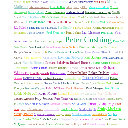
Miles
Micheline Dax
Michelle Yeoh
Mickey Rourke
Mickey Shaughnessy
Mie Hama
Malleson
Mimmo Palmara
Mireille Darc
Montgomery Clift
Murray Hamilton
Mylène
Nancy Allen
Nancy Kovack
Natalie Wood
Natasha Henstridge
Demongeot
Neville
Noel
Nigel Green
Noël Roquevert
Brand
Niall MacGinnis
Nicole Kidman
Nigel Patrick
Oliver Reed
Willman
Olivia de Havilland
Omar Sharif
Orson Welles
Owen Wilson
P.J. Soles
Pat Hingle
Pamela Brown
Pat Boone
Patrick Bauchau
Patrick McGoohan
Patrick
Paul
Paul Frankeur
Paul Lukas
Paul Meurisse
Troughton
Patrick Wymark
Paul Muni
Peter Cushing
Newman
Paul Préboist
Perry Lopez
Peter Falk
Peter Lorre
Peter Sellers
Peter Woodthorpe
Peter Fonda
Peter Lawford
Phil Harris
Piero Lulli
Pierre Brasseur
Philippe Noiret
Pierre Brice
Pierre Grasset
Pierre Richard
Raf
Red Buttons
Raymond Pellegrin
Vallone
Ralph Baldwyn
Ralph Bates
Reginald Gardiner
Rhonda Fleming
Richard Bakalyan
Richard Burton
Rellys
Richard Carlson
Richard
Richard
Richard Kiel
Chamberlain
Richard Crenna
Richard Denning
Richard Gere
Widmark
Robert Dalban
Robert De Niro
Rita Hayworth
Robert Brown
Robert
Robert Mitchum
Robert Duvall
Robert Hossein
Donner
Robert Loggia
Robert
Robert Ryan
Robert Preston
Robert
Newton
Robert Redford
Robert Shaw
Robert Taylor
Rock Hudson
Rod Steiger
Vaughn
Robert Wagner
Rod Taylor
Robin Williams
Roger Moore
Roddy McDowall
Roman Polanski
Rory Calhoun
Ronald Lewis
Roy Jenson
Russ Tamblyn
Rosanna Arquette
Russell Collins
Sal Mineo
Sammy Davis
Sean Connery
Scarlett Johansson
Scilla Gabel
Jr.
Santo
Scatman Crothers
Sean
Shirley MacLaine
Serge Marquand
Sharon Tate
Shirley Jones
Penn
Shirley Knight
Sidney Poitier
Sondra Locke
Sophia
Sigourney Weaver
Sissy Spacek
Soon-Tek Oh
Sterling Hayden
Loren
Steve
Stanley Baker
Stefania Sandrelli
Stephen Boyd
Steve Forrest
McQueen
Steve Reeves
Susan Hayward
Stewart Granger
Susan Strasberg
Sylvester