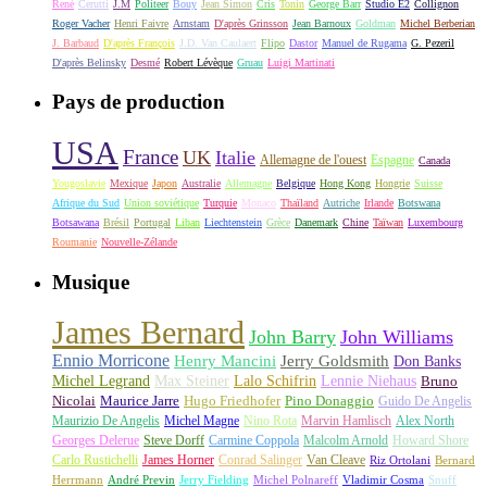
René
Cerutti
J.M
Politeer
Bouy
Jean Simon
Cris
Tonin
George Barr
Studio E2
Collignon
Roger Vacher
Henri Faivre
Arnstam
D'après Grinsson
Jean Barnoux
Goldman
Michel Berberian
J. Barbaud
D'après François
J.D. Van Caulaert
Flipo
Dastor
Manuel de Rugama
G. Pezeril
D'après Belinsky
Desmé
Robert Lévèque
Gruau
Luigi Martinati
Pays de production
USA
France
UK
Italie
Allemagne de l'ouest
Espagne
Canada
Yougoslavie
Mexique
Japon
Australie
Allemagne
Belgique
Hong Kong
Hongrie
Suisse
Afrique du Sud
Union soviétique
Turquie
Monaco
Thaïland
Autriche
Irlande
Botswana
Botsawana
Brésil
Portugal
Liban
Liechtenstein
Grèce
Danemark
Chine
Taïwan
Luxembourg
Roumanie
Nouvelle-Zélande
Musique
James Bernard
John Barry
John Williams
Ennio Morricone
Henry Mancini
Jerry Goldsmith
Don Banks
Michel Legrand
Max Steiner
Lalo Schifrin
Lennie Niehaus
Bruno
Nicolai
Maurice Jarre
Hugo Friedhofer
Pino Donaggio
Guido De Angelis
Maurizio De Angelis
Michel Magne
Nino Rota
Marvin Hamlisch
Alex North
Georges Delerue
Steve Dorff
Carmine Coppola
Malcolm Arnold
Howard Shore
Carlo Rustichelli
James Horner
Conrad Salinger
Van Cleave
Riz Ortolani
Bernard
Herrmann
André Previn
Jerry Fielding
Michel Polnareff
Vladimir Cosma
Snuff