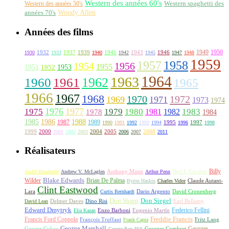
Western des années 60's
Western des années 50's
Western spaghetti des
Woody Allen
années 70's
Années des films
1949
1950
1932
1937
1939
1941
1943
1946
1930
1933
1940
1942
1945
1947
1948
1959
1957
1958
1956
1954
1955
1951
1952
1953
1964
1963
1962
1960
1961
1965
1966
1967
1968
1970
1972
1969
1971
1973
1974
1976
1977
1975
1979
1980
1981
1983
1978
1982
1984
1985
1986
1988
1987
1989
1995
1997
1990
1991
1992
1993
1994
1996
1998
1999
2000
2004
2005
2008
2001
2002
2003
2006
2007
2011
Réalisateurs
Billy
Anthony Mann
André Hunebelle
Andrew V. McLaglen
Arthur Penn
Bert I. Gordon
Wilder
Blake Edwards
Brian De Palma
Claude Autant-
Byron Haskin
Charles Vidor
Clint Eastwood
Lara
David Cronenberg
Curtis Bernhardt
Dario Argento
Don Sharp
Don Siegel
David Lean
Delmer Daves
Dino Risi
Earl Bellamy
Edward Dmytryk
Federico Fellini
Elia Kazan
Enzo Barboni
Eugenio Martín
Freddie Francis
Francis Ford Coppola
François Truffaut
Fritz Lang
Frank Capra
George Marshall
George Cukor
Georges
George Roy Hill
Georges Combret