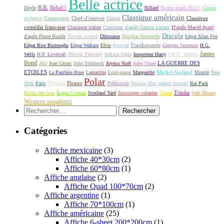
Belle actrice
B.B.
Bebel !
Capes
Doyle
Billard
Bonne année 2012 !
Classique américain
et épées
Classique
Catastrophes
Chef-d'oeuvre
Cirque
comédie française
Classique italien
Continent
d'après Gaston Leroux
D'après Marcel Aymé
Dracula
Dessin animé
d'après Pierre Boulle
Dinosaure
Douglas Slocombe
Edgar Allan Poe
Frankenstein
Edgar Rice Burroughs
Edgar Wallace
Elvis
Festival
Georges Simenon
H.G.
James
Héroic Fantasy
Wells
H.P. Lovecraft
Indiana Jones
Inspecteur Harry
J.R.R. Tolkien
Bond
LA GUERRE DES
Jazz
Jean Giono
John Steinbeck
Joyeux Noël
Jules Verne
ETOILES
Michel Audiard
La Panthère Rose
Lamartine
Loup-garou
Marguerite
Momie
New
Polar
Péplum
Pirates
York
Paris
Préhistoire
Premier film parlant français
Rat Pack
Robin des bois
Roger Corman
Scotland Yard
Soucoupes volantes
Tarzan
Trinita
Walt Disney
Western spaghetti
Rechercher :
Catégories
Affiche mexicaine
(3)
Affiche 40*30cm
(2)
Affiche 60*80cm
(1)
Affiche anglaise
(2)
Affiche Quad 100*70cm
(2)
Affiche argentine
(1)
Affiche 70*100cm
(1)
Affiche américaine
(25)
Affiche 6-sheet 200*200cm
(1)