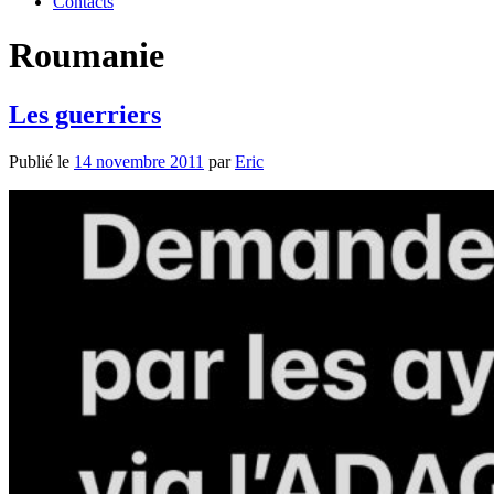
Contacts
Roumanie
Les guerriers
Publié le
14 novembre 2011
par
Eric