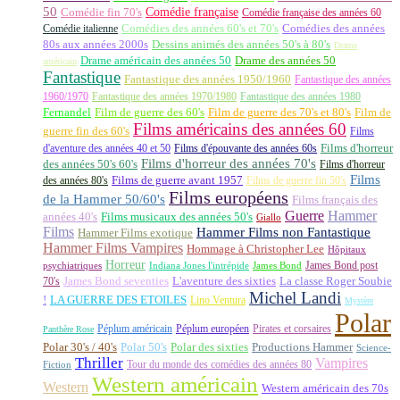
50
Comédie française
Comédie fin 70's
Comédie française des années 60
Comédie italienne
Comédies des années 60's et 70's
Comédies des années
80s aux années 2000s
Dessins animés des années 50's à 80's
Drame
Drame américain des années 50
Drame des années 50
américain
Fantastique
Fantastique des années 1950/1960
Fantastique des années
1960/1970
Fantastique des années 1970/1980
Fantastique des années 1980
Fernandel
Film de guerre des 60's
Film de guerre des 70's et 80's
Film de
Films américains des années 60
guerre fin des 60's
Films
d'aventure des années 40 et 50
Films d'épouvante des années 60s
Films d'horreur
Films d'horreur des années 70's
des années 50's 60's
Films d'horreur
Films
des années 80's
Films de guerre avant 1957
Films de guerre fin 50's
Films européens
de la Hammer 50/60's
Films français des
Guerre
Hammer
années 40's
Films musicaux des années 50's
Giallo
Films
Hammer Films non Fantastique
Hammer Films exotique
Hammer Films Vampires
Hommage à Christopher Lee
Hôpitaux
Horreur
James Bond post
Indiana Jones l'intrépide
psychiatriques
James Bond
La classe Roger Soubie
70's
James Bond seventies
L'aventure des sixties
Michel Landi
!
LA GUERRE DES ETOILES
Lino Ventura
Mystère
Polar
Péplum américain
Péplum européen
Pirates et corsaires
Panthère Rose
Polar 30's / 40's
Polar 50's
Polar des sixties
Productions Hammer
Science-
Thriller
Vampires
Tour du monde des comédies des années 80
Fiction
Western américain
Western
Western américain des 70s