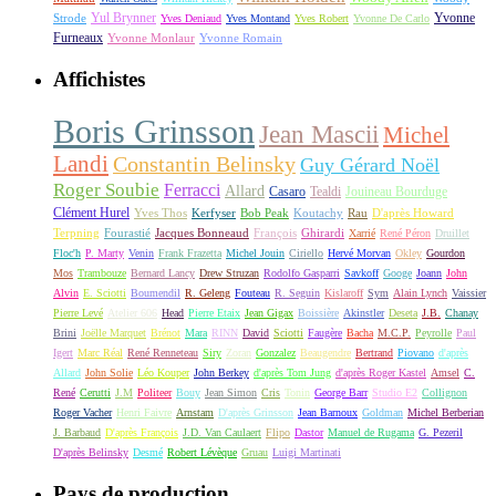
Yul Brynner
Yvonne
Strode
Yves Deniaud
Yves Montand
Yves Robert
Yvonne De Carlo
Furneaux
Yvonne Monlaur
Yvonne Romain
Affichistes
Boris Grinsson
Jean Mascii
Michel
Landi
Constantin Belinsky
Guy Gérard Noël
Roger Soubie
Ferracci
Allard
Casaro
Tealdi
Jouineau Bourduge
Clément Hurel
Yves Thos
Kerfyser
Bob Peak
Koutachy
Rau
D'après Howard
Terpning
Fourastié
Jacques Bonneaud
François
Ghirardi
Xarrié
René Péron
Druillet
Floc'h
P. Marty
Venin
Frank Frazetta
Michel Jouin
Ciriello
Hervé Morvan
Okley
Gourdon
Mos
Trambouze
Bernard Lancy
Drew Struzan
Rodolfo Gasparri
Savkoff
Googe
Joann
John
Alvin
E. Sciotti
Boumendil
R. Geleng
Fouteau
R. Seguin
Kislaroff
Sym
Alain Lynch
Vaissier
Pierre Levé
Atelier 606
Head
Pierre Etaix
Jean Gigax
Boissière
Akinstler
Deseta
J.B.
Chanay
Brini
Joëlle Marquet
Brénot
Mara
RINN
David
Sciotti
Faugère
Bacha
M.C.P.
Peyrolle
Paul
Igert
Marc Réal
René Renneteau
Siry
Zoran
Gonzalez
Beaugendre
Bertrand
Piovano
d'après
Allard
John Solie
Léo Kouper
John Berkey
d'après Tom Jung
d'après Roger Kastel
Amsel
C.
René
Cerutti
J.M
Politeer
Bouy
Jean Simon
Cris
Tonin
George Barr
Studio E2
Collignon
Roger Vacher
Henri Faivre
Arnstam
D'après Grinsson
Jean Barnoux
Goldman
Michel Berberian
J. Barbaud
D'après François
J.D. Van Caulaert
Flipo
Dastor
Manuel de Rugama
G. Pezeril
D'après Belinsky
Desmé
Robert Lévèque
Gruau
Luigi Martinati
Pays de production