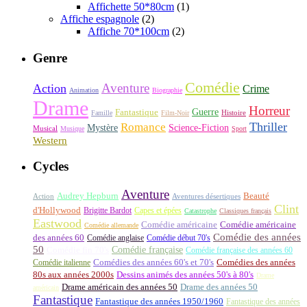
Affichette 50*80cm
(1)
Affiche espagnole
(2)
Affiche 70*100cm
(2)
Genre
Comédie
Aventure
Action
Crime
Animation
Biographie
Drame
Horreur
Fantastique
Guerre
Histoire
Famille
Film-Noir
Thriller
Romance
Science-Fiction
Mystère
Musical
Musique
Sport
Western
Cycles
Aventure
Audrey Hepburn
Beauté
Aventures désertiques
Action
Clint
d'Hollywood
Brigitte Bardot
Capes et épées
Catastrophe
Classiques français
Eastwood
Comédie américaine
Comédie américaine
Comédie allemande
Comédie des années
des années 60
Comédie anglaise
Comédie début 70's
50
Comédie française
Comédie fin 70's
Comédie française des années 60
Comédie italienne
Comédies des années 60's et 70's
Comédies des années
80s aux années 2000s
Dessins animés des années 50's à 80's
Drame
Drame américain des années 50
Drame des années 50
américain
Fantastique
Fantastique des années 1950/1960
Fantastique des années