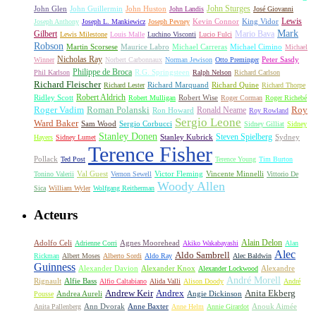
John Sturges
John Huston
John Glen
John Guillermin
John Landis
José Giovanni
Lewis
King Vidor
Joseph Anthony
Joseph L. Mankiewicz
Joseph Pevney
Kevin Connor
Mark
Gilbert
Mario Bava
Lewis Milestone
Louis Malle
Luchino Visconti
Lucio Fulci
Robson
Michael Carreras
Michael Cimino
Martin Scorsese
Maurice Labro
Michael
Nicholas Ray
Winner
Norbert Carbonnaux
Norman Jewison
Otto Preminger
Peter Sasdy
Philippe de Broca
Phil Karlson
R.G. Springsteen
Ralph Nelson
Richard Carlson
Richard Fleischer
Richard Quine
Richard Lester
Richard Marquand
Richard Thorpe
Ridley Scott
Robert Aldrich
Robert Mulligan
Robert Wise
Roger Corman
Roger Richebé
Roger Vadim
Roman Polanski
Roy
Ron Howard
Ronald Neame
Roy Rowland
Sergio Leone
Ward Baker
Sam Wood
Sergio Corbucci
Sidney Gilliat
Sidney
Stanley Donen
Steven Spielberg
Stanley Kubrick
Sydney
Hayers
Sidney Lumet
Terence Fisher
Pollack
Ted Post
Terence Young
Tim Burton
Val Guest
Vincente Minnelli
Tonino Valerii
Vernon Sewell
Victor Fleming
Vittorio De
Woody Allen
Sica
William Wyler
Wolfgang Reitherman
Acteurs
Alain Delon
Adolfo Celi
Agnes Moorehead
Adrienne Corri
Akiko Wakabayashi
Alan
Alec
Aldo Sambrell
Rickman
Albert Moses
Alberto Sordi
Aldo Ray
Alec Baldwin
Guinness
Alexander Davion
Alexander Knox
Alexandre
Alexander Lockwood
André Morell
Rignault
Alfie Bass
Alfio Caltabiano
Alida Valli
Alison Doody
André
Andrew Keir
Andrex
Anita Ekberg
Andrea Aureli
Angie Dickinson
Pousse
Ann Dvorak
Anne Baxter
Anouk Aimée
Anita Pallenberg
Anne Helm
Annie Girardot