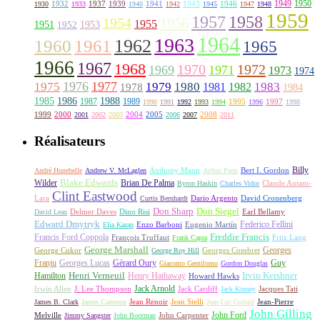
1949
1950
1932
1937
1939
1941
1943
1946
1930
1933
1940
1942
1945
1947
1948
1959
1957
1958
1956
1954
1955
1951
1952
1953
1964
1963
1962
1960
1961
1965
1966
1967
1968
1970
1972
1969
1971
1973
1974
1976
1977
1975
1979
1980
1981
1983
1978
1982
1984
1985
1986
1988
1987
1989
1995
1997
1990
1991
1992
1993
1994
1996
1998
1999
2000
2004
2005
2008
2001
2002
2003
2006
2007
2011
Réalisateurs
Billy
Anthony Mann
André Hunebelle
Andrew V. McLaglen
Arthur Penn
Bert I. Gordon
Wilder
Blake Edwards
Brian De Palma
Claude Autant-
Byron Haskin
Charles Vidor
Clint Eastwood
Lara
David Cronenberg
Curtis Bernhardt
Dario Argento
Don Sharp
Don Siegel
David Lean
Delmer Daves
Dino Risi
Earl Bellamy
Edward Dmytryk
Federico Fellini
Elia Kazan
Enzo Barboni
Eugenio Martín
Freddie Francis
Francis Ford Coppola
François Truffaut
Fritz Lang
Frank Capra
George Marshall
George Cukor
Georges
George Roy Hill
Georges Combret
Franju
Georges Lucas
Gérard Oury
Guy
Giacomo Gentilomo
Gordon Douglas
Irvin Kershner
Henri Verneuil
Henry Hathaway
Hamilton
Howard Hawks
Jack Arnold
Jacques Tati
Irwin Allen
J. Lee Thompson
Jack Cardiff
Jack Kinney
James B. Clark
James Cameron
Jean Renoir
Jean Stelli
Jean-Luc Godard
Jean-Pierre
John Gilling
John Carpenter
John Ford
Melville
Jimmy Sangster
John Boorman