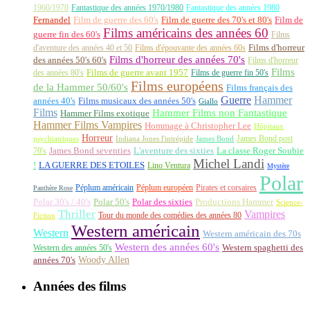
1960/1970
Fantastique des années 1970/1980
Fantastique des années 1980
Fernandel
Film de guerre des 60's
Film de guerre des 70's et 80's
Film de
Films américains des années 60
guerre fin des 60's
Films
d'aventure des années 40 et 50
Films d'épouvante des années 60s
Films d'horreur
Films d'horreur des années 70's
des années 50's 60's
Films d'horreur
Films
des années 80's
Films de guerre avant 1957
Films de guerre fin 50's
Films européens
de la Hammer 50/60's
Films français des
Guerre
Hammer
années 40's
Films musicaux des années 50's
Giallo
Films
Hammer Films non Fantastique
Hammer Films exotique
Hammer Films Vampires
Hommage à Christopher Lee
Hôpitaux
Horreur
James Bond post
Indiana Jones l'intrépide
psychiatriques
James Bond
La classe Roger Soubie
70's
James Bond seventies
L'aventure des sixties
Michel Landi
!
LA GUERRE DES ETOILES
Lino Ventura
Mystère
Polar
Péplum américain
Péplum européen
Pirates et corsaires
Panthère Rose
Polar 30's / 40's
Polar 50's
Polar des sixties
Productions Hammer
Science-
Thriller
Vampires
Tour du monde des comédies des années 80
Fiction
Western américain
Western
Western américain des 70s
Western des années 60's
Western des années 50's
Western spaghetti des
Woody Allen
années 70's
Années des films