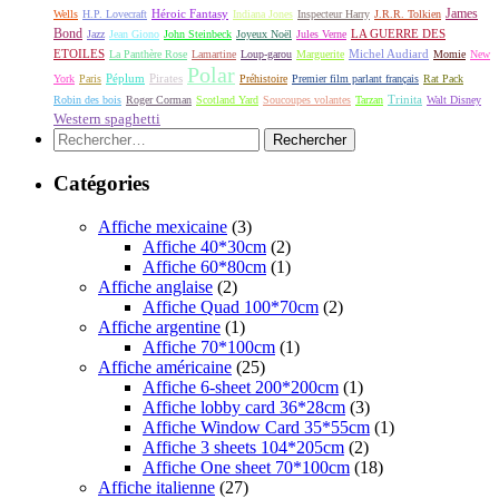
James
Héroic Fantasy
Wells
H.P. Lovecraft
Indiana Jones
Inspecteur Harry
J.R.R. Tolkien
Bond
LA GUERRE DES
Jazz
Jean Giono
John Steinbeck
Joyeux Noël
Jules Verne
ETOILES
Michel Audiard
La Panthère Rose
Lamartine
Loup-garou
Marguerite
Momie
New
Polar
Péplum
Pirates
York
Paris
Préhistoire
Premier film parlant français
Rat Pack
Robin des bois
Roger Corman
Scotland Yard
Soucoupes volantes
Tarzan
Trinita
Walt Disney
Western spaghetti
Rechercher :
Catégories
Affiche mexicaine
(3)
Affiche 40*30cm
(2)
Affiche 60*80cm
(1)
Affiche anglaise
(2)
Affiche Quad 100*70cm
(2)
Affiche argentine
(1)
Affiche 70*100cm
(1)
Affiche américaine
(25)
Affiche 6-sheet 200*200cm
(1)
Affiche lobby card 36*28cm
(3)
Affiche Window Card 35*55cm
(1)
Affiche 3 sheets 104*205cm
(2)
Affiche One sheet 70*100cm
(18)
Affiche italienne
(27)