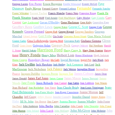
Faye
Eric Porter
Ernest Borgnine
Enrique Lucero
Estelle Winwood
Everett McGill
Fernandel
Dunaway
Ferdy Mayne
Fernand Gravey
Fernand Ledoux
Fernando Sancho
Forrest Tucker
Frank Oz
Forest Whitaker
Francis Blanche
Franco Nero
Françoise Rosay
Frank Sinatra
Gary
Frank Wolff
Fred Astaire
Fred MacMurray
Gaby Morlay
Gary Combs
Cooper
Gavan O'Herlihy
Gene Hackman
Gary Lockwood
Gene Kelly
Geneviève Page
Geoffrey Keen
Geoffrey Lewis
George C. Scott
George
George Baker
George Cole
Kennedy
George Peppard
George Sanders
Georges
George Raft
George Rigaud
Gert Fröbe
Marchal
Gian Maria Volonté
Gérard Jugnot
Gia Scala
Giacomo Rossi-Stuart
Glenn
Gina Lollobrigida
Giuliano Gemma
Gianni Garko
Giorgia Moll
Giovanna Ralli
Gregory Peck
Ford
Grégoire Aslan
Grace Jones
Gregory Walcott
Hal Needham
Harold
Harrison Ford
Harry Carey Jr.
J. Stone
Harold Sakata
Harry Dean Stanton
Harvey
Henry Fonda
Herbert Lom
Henry Silva
Keitel
Honor Blackman
Hugh Jackman
Humphrey Bogart
Ingrid Bergman
Hume Cronyn
Ida Galli
Ingrid Pitt
Jack Black
Jack
Jack Gwillim
Jack Hawkins
Jack Lemmon
Jack
Elam
Jack Hedley
Jack Lord
Jack Palance
MacGowran
Jack Nicholson
Jacqueline
Jack Weston
Jacqueline Bisset
James Coburn
Pearce
Jacques Dufilho
Jacques Perrin
Jacques Tati
James Dean
James Earl Jones
James Mason
James Stewart
James
James Donald
James Garner
Jane Fonda
Woods
Jason Robards
Jean Carmet
Jean Gabin
Jean Lefebvre
Jean Marais
Jean-
Jean Richard
Jean-Claude Brialy
Jean Rochefort
Jean Yanne
Jean-Louis Trintignant
Paul Belmondo
Jeanne Moreau
Jeff
Jean-Pierre Mocky
Jean-Roger Caussimon
Jess
Chandler
Jeff Corey
Jennifer Daniel
Jeffrey Hunter
Jennifer Connelly
Jeremy Kemp
Hahn
Jill St. John
Joanna Barnes
Joanne Whalley
Jim Brown
Jim Carrey
Jodie Foster
John Bartha
Joe Pesci
John Anderson
John Carradine
John Cazale
John Doucette
John Fraser
John McGiver
John
John Larch
John Huston
John Ireland
John McEnery
John McIntire