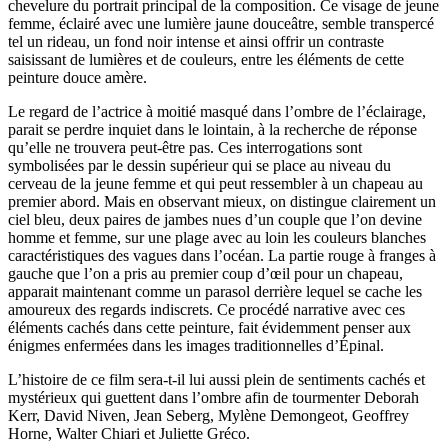
chevelure du portrait principal de la composition. Ce visage de jeune
femme, éclairé avec une lumière jaune douceâtre, semble transpercé
tel un rideau, un fond noir intense et ainsi offrir un contraste
saisissant de lumières et de couleurs, entre les éléments de cette
peinture douce amère.
Le regard de l’actrice à moitié masqué dans l’ombre de l’éclairage,
parait se perdre inquiet dans le lointain, à la recherche de réponse
qu’elle ne trouvera peut-être pas. Ces interrogations sont
symbolisées par le dessin supérieur qui se place au niveau du
cerveau de la jeune femme et qui peut ressembler à un chapeau au
premier abord. Mais en observant mieux, on distingue clairement un
ciel bleu, deux paires de jambes nues d’un couple que l’on devine
homme et femme, sur une plage avec au loin les couleurs blanches
caractéristiques des vagues dans l’océan. La partie rouge à franges à
gauche que l’on a pris au premier coup d’œil pour un chapeau,
apparait maintenant comme un parasol derrière lequel se cache les
amoureux des regards indiscrets. Ce procédé narrative avec ces
éléments cachés dans cette peinture, fait évidemment penser aux
énigmes enfermées dans les images traditionnelles d’Épinal.
L’histoire de ce film sera-t-il lui aussi plein de sentiments cachés et
mystérieux qui guettent dans l’ombre afin de tourmenter Deborah
Kerr, David Niven, Jean Seberg, Mylène Demongeot, Geoffrey
Horne, Walter Chiari et Juliette Gréco.