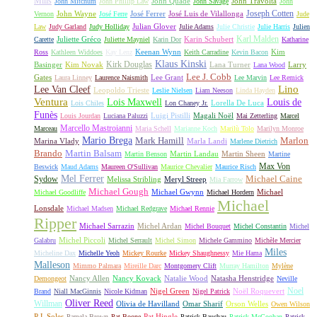
Mills
John Quade
John Travolta
John Mitchum
John Phillip Law
John Savage
John
Joseph Cotten
John Wayne
José Ferrer
José Luis de Vilallonga
Vernon
José Ferre
Jude
Julian Glover
Law
Judy Garland
Judy Holliday
Julie Adams
Julie Christie
Julie Harris
Julien
Karl Malden
Juliette Gréco
Karin Schubert
Carette
Juliette Mayniel
Karin Dor
Katharine
Keenan Wynn
Kim
Ross
Kathleen Widdoes
Kay Lenz
Keith Carradine
Kevin Bacon
Klaus Kinski
Kirk Douglas
Basinger
Kim Novak
Lana Turner
Larry
Lana Wood
Lee J. Cobb
Gates
Lee Grant
Laura Linney
Laurence Naismith
Lee Marvin
Lee Remick
Lino
Lee Van Cleef
Leopoldo Trieste
Leslie Nielsen
Liam Neeson
Linda Hayden
Ventura
Lois Maxwell
Louis de
Lorella De Luca
Lois Chiles
Lon Chaney Jr.
Funès
Luigi Pistilli
Magali Noël
Louis Jourdan
Luciana Paluzzi
Mai Zetterling
Marcel
Marcello Mastroianni
Marceau
Maria Schell
Marianne Koch
Marilù Tolo
Marilyn Monroe
Mario Brega
Mark Hamill
Marlon
Marina Vlady
Marla Landi
Marlene Dietrich
Martin Balsam
Brando
Martin Landau
Martin Sheen
Martin Benson
Martine
Max Von
Beswick
Maud Adams
Maureen O'Sullivan
Maurice Chevalier
Maurice Risch
Mel Ferrer
Sydow
Michael Caine
Melissa Stribling
Meryl Streep
Mia Farrow
Michael Gough
Michael Gwynn
Michael
Michael Goodliffe
Michael Hordern
Michael
Lonsdale
Michael Madsen
Michael Redgrave
Michael Rennie
Ripper
Michael Sarrazin
Michel Ardan
Michel Bouquet
Michel Constantin
Michel
Michel Piccoli
Galabru
Michel Serrault
Michel Simon
Michele Gammino
Michèle Mercier
Miles
Micheline Dax
Michelle Yeoh
Mickey Rourke
Mickey Shaughnessy
Mie Hama
Malleson
Mimmo Palmara
Mireille Darc
Montgomery Clift
Murray Hamilton
Mylène
Nancy Allen
Nancy Kovack
Natalie Wood
Natasha Henstridge
Demongeot
Neville
Noel
Nigel Green
Noël Roquevert
Brand
Niall MacGinnis
Nicole Kidman
Nigel Patrick
Oliver Reed
Willman
Olivia de Havilland
Omar Sharif
Orson Welles
Owen Wilson
P.J. Soles
Pat Hingle
Pamela Brown
Pat Boone
Patrick Bauchau
Patrick McGoohan
Patrick