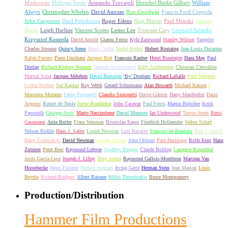
Markowitz
Philippe Sarde
Armando Trovajoli
Herschel Burke Gilbert
William
Alwyn
Christopher Whelen
David Amram
Ron Goodwin
Francis Ford Coppola
John Carpenter
Basil Poledouris
Roger Edens
Skip Martin
Paul Misraki
George
Bruns
Leigh Harline
Vincent Scotto
Lester Lee
Tristram Cary
Leonard Salzedo
Krzysztof Komeda
David Arnold
Gianni Ferrio
Kyle Eastwood
Stanley Wilson
Vangelis
Charles Strouse
Quincy Jones
Henri Crolla
André Hodeir
Hubert Rostaing
Jean-Louis Ducarme
Ralph Ferraro
Piero Umiliani
Jacques Brel
François Rauber
Henri Bourtayre
Hans May
Paul
Dunlap
Richard Rodney Bennett
Daniele Amfitheatrof
Billy Goldenberg
Christian Chevallier
Martial Solal
Jacques Métehen
David Buttolph
'By' Dunham
Richard LaSalle
Fritz Wenneis
Lothar Brühne
Sol Kaplan
Roy Webb
Gerard Schurmann
Alan Howarth
Michael Kamen
f
Massimo Morante
Fabio Pignatelli
Claudio Simonetti
David Gibson
Harry Manfredini
Dario
Argento
Robert de Nesle
Steve Boeddeker
John Cacavas
Paul Ferris
Martin Böttcher
Keith
Papworth
Georges Auric
Mario Nascimbene
David Munrow
Ian Underwood
Trevor Jones
Remi
Gassmann
Artie Butler
Franz Waxman
Bronislau Kaper
Friedrich Hollaender
Walter Scharf
Nelson Riddle
Hans J. Salter
Lionel Newman
Luis Bacalov
François de Roubaix
Paul J. Smith
Harry Connick Jr.
David Newman
George Fenton
John Ottman
Paul Haslinger
Rolfe Kent
Hans
Zimmer
Peter Best
Raymond Lefevre
Geoffrey Burgon
Claude Bolling
Laurence Rosenthal
Jesús García Leoz
Joseph J. Lilley
Tony Aubin
Raymond Gallois-Montbrun
Marceau Van
Hoorebecke
Henri Forterre
Herbert Stothart
Irving Gertz
Herman Stein
Jean Marion
Louis
Beydts
Richard Rodgers
Albert Raisner
Mikis Theodorakis
Bruce Montgomery
Production/Distribution
Hammer Film Productions