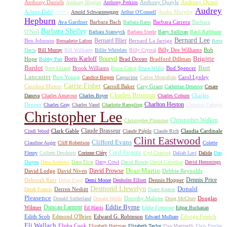
Anthony Daniels
Anthony Quayle
Anthony Quinn
Anthony Higgins
Anthony Perkins
Audrey
Arlene Dahl
Audie Murphy
Arletty
Arnold Schwarzenegger
Arthur O'Connell
Hepburn
Ava Gardner
Barbara Bach
Barbara Carrera
Barbara
Barbara Bates
Barbara Shelley
O'Neil
Barbara Stanwyck
Barbara Steele
Barry Sullivan
Basil Rathbone
Bernard Lee
Bernard Blier
Ben Johnson
Bernard La Jarrige
Bernadette Lafont
Bette
Billy Dee Williams
Bob
Davis
Bill Murray
Bill Williams
Billie Whitelaw
Billy Crystal
Boris Karloff
Bourvil
Brigitte
Hope
Brad Dexter
Bradford Dillman
Bobby Parr
Bardot
Burt
Brook Williams
Bud Spencer
Britt Ekland
Bruce Cabot
Bruce Willis
Lancaster
Burt Young
Capucine
Carol Lynley
Candice Bergen
Carlos Montalbán
Carrie Fisher
Caroline Munro
Carroll Baker
Cary Grant
Catherine Deneuve
Cesare
Charles Bronson
Charles
Danova
Charles Aznavour
Charles Boyer
Charles Coburn
Charlton Heston
Denner
Charles Gray
Charles Vanel
Charlotte Rampling
Christine Fabréga
Christopher Lee
Christopher Walken
Christopher Plummer
Claude Brasseur
Clark Gable
Claudia Cardinale
Cindi Wood
Claude Piéplu
Claude Rich
Clint Eastwood
Clifford Evans
Claudine Auger
Cliff Robertson
Colette
Curd Jürgens
Fleury
Colleen Dewhurst
Corinne Cléry
Cyd Charisse
Daliah Lavi
Dalida
Dan
Duryea
Dana Andrews
Dana Elcar
Darry Cowl
David Bowie
David Carradine
David Hemmings
David Prowse
Dean Martin
David Lodge
David Niven
Debbie Reynolds
Dennis Price
Deborah Kerr
Dennis Hopper
Debra Paget
Demi Moore
Denholm Elliott
Desmond Llewelyn
Donald
Derren Nesbitt
Derek Francis
Diane Keaton
Pleasence
Dorothy Malone
Douglas
Donald Sutherland
Donald Wolfit
Doug McClure
Duncan Lamont
Eddie Byrne
Wilmer
Ed Harris
Eddie Firestone
Edgar Buchanan
Edith Scob
Edmond O'Brien
Edward G. Robinson
Edwige Fenech
Edward Mulhare
Eli Wallach
Elisha Cook
Elizabeth Hartman
Elizabeth Taylor
Elsa Martinelli
Elvis Presley