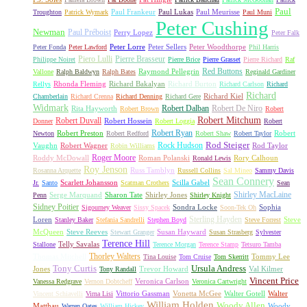
Paul
Paul Frankeur
Paul Lukas
Paul Meurisse
Troughton
Patrick Wymark
Paul Muni
Peter Cushing
Newman
Paul Préboist
Perry Lopez
Peter Falk
Peter Lorre
Peter Sellers
Peter Woodthorpe
Peter Fonda
Peter Lawford
Phil Harris
Piero Lulli
Pierre Brasseur
Philippe Noiret
Pierre Brice
Pierre Grasset
Pierre Richard
Raf
Red Buttons
Raymond Pellegrin
Vallone
Ralph Baldwyn
Ralph Bates
Reginald Gardiner
Rhonda Fleming
Richard Bakalyan
Richard Burton
Rellys
Richard Carlson
Richard
Richard
Richard Kiel
Chamberlain
Richard Crenna
Richard Denning
Richard Gere
Widmark
Robert Dalban
Robert De Niro
Rita Hayworth
Robert Brown
Robert
Robert Mitchum
Robert Duvall
Robert Hossein
Donner
Robert Loggia
Robert
Robert Ryan
Robert Preston
Robert
Newton
Robert Redford
Robert Shaw
Robert Taylor
Rock Hudson
Rod Steiger
Vaughn
Robert Wagner
Rod Taylor
Robin Williams
Roger Moore
Roddy McDowall
Roman Polanski
Rory Calhoun
Ronald Lewis
Roy Jenson
Russ Tamblyn
Rosanna Arquette
Russell Collins
Sal Mineo
Sammy Davis
Sean Connery
Scarlett Johansson
Scilla Gabel
Jr.
Santo
Scatman Crothers
Sean
Shirley MacLaine
Serge Marquand
Sharon Tate
Shirley Jones
Penn
Shirley Knight
Sidney Poitier
Sondra Locke
Sophia
Sigourney Weaver
Sissy Spacek
Soon-Tek Oh
Sterling Hayden
Loren
Steve
Stanley Baker
Stefania Sandrelli
Stephen Boyd
Steve Forrest
McQueen
Steve Reeves
Susan Hayward
Stewart Granger
Susan Strasberg
Sylvester
Terence Hill
Telly Savalas
Stallone
Terence Morgan
Terence Stamp
Tetsuro Tamba
Thorley Walters
Thomas Mitchell
Tommy Lee
Tina Louise
Tom Cruise
Tom Skerritt
Tony Curtis
Ursula Andress
Jones
Trevor Howard
Val Kilmer
Tony Randall
Vincent Price
Veronica Carlson
Vanessa Redgrave
Vernon Dobtcheff
Veronica Cartwright
Vittorio Gassman
Vonetta McGee
Walter Gotell
Walter
Vincent Schiavelli
Virna Lisi
William Holden
Woody Allen
Matthau
Woody
Warren Oates
William Hickey