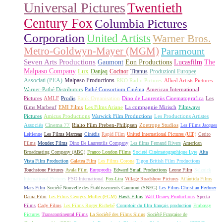
Universal Pictures
Twentieth
Century Fox
Columbia Pictures
Corporation
United Artists
Warner Bros.
Metro-Goldwyn-Mayer (MGM)
Paramount
Seven Arts Productions
Gaumont
Eon Productions
Lucasfilm
The
Malpaso Company
Lux
Danjaq
Cocinor
Titanus
Produzioni Europee
Associati (PEA)
Malpaso Productions
RKO Radio Pictures
Allied Artists Pictures
Warner-Pathé Distributors
Pathé Consortium Cinéma
American International
Pictures
AMLF
Prodis
Rank Organisation
Dino de Laurentiis Cinematografica
Les
films Marbeuf
EMI Films
Les Films Ariane
La compagnie Mirisch
Filmways
Pictures
Amicus Productions
Warwick Film Productions
Les Productions Artistes
Associés
Cinema 77
Rialto Film Preben-Philipsen
Zoetrope Studios
Les Films Jacques
Leitienne
Les Films Marceau
Cinédis
Rapid Film
United International Pictures (UIP)
Cerito
Films
Mondex Films
Dino De Laurentiis Company
Les films Fernand Rivers
American
Broadcasting Company (ABC)
Franco London Films
Societé Cinématographique Lyre
Alta
Vista Film Production
Galatea Film
Les Films Corona
Tigon British Film Productions
Touchstone Pictures
Avala Film
Europrodis
Edward Small Productions
Leone Film
Selznick
International Pictures
PSO International
Fox-Lira
Village Roadshow Pictures
Atlántida Films
Mars Film
Société Nouvelle des Établissements Gaumont (SNEG)
Les Films Christian Fechner
Dania Film
Les Films Georges Muller (FGM)
Hawk Films
Walt Disney Productions
Specta
Films
Cady Films
Les Films Roger Richebé
Comptoir du film français production
Embassy
Pictures
Transcontinental Films
La Société des Films Sirius
Société Française de