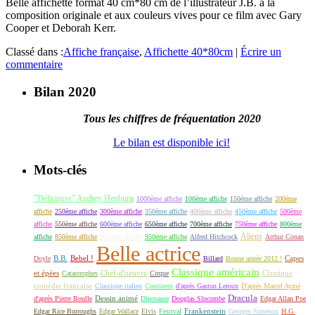
Belle affichette format 40 cm*80 cm de l’illustrateur J.B. à la
composition originale et aux couleurs vives pour ce film avec Gary
Cooper et Deborah Kerr.
Classé dans :
Affiche française
,
Affichette 40*80cm
|
Écrire un
commentaire
Bilan 2020
Tous les chiffres de fréquentation 2020
Le bilan est disponible ici!
Mots-clés
"Délicieuse" Audrey Hepburn
1000ème affiche
100ème affiche
150ème affiche
200ème
affiche
250ème affiche
300ème affiche
350ème affiche
400ème affiche
450ème affiche
500ème
affiche
550ème affiche
600ème affiche
650ème affiche
700ème affiche
750ème affiche
800ème
Aliens
affiche
850ème affiche
900ème affiche
950ème affiche
Alfred Hitchcock
Arthur Conan
Belle actrice
B.B.
Bebel !
Capes
Doyle
Billard
Bonne année 2012 !
Classique américain
et épées
Classique
Catastrophes
Chef-d'oeuvre
Cirque
comédie française
Classique italien
Continent
d'après Gaston Leroux
D'après Marcel Aymé
Dracula
Dessin animé
d'après Pierre Boulle
Dinosaure
Douglas Slocombe
Edgar Allan Poe
Frankenstein
Edgar Rice Burroughs
Edgar Wallace
Elvis
Festival
Georges Simenon
H.G.