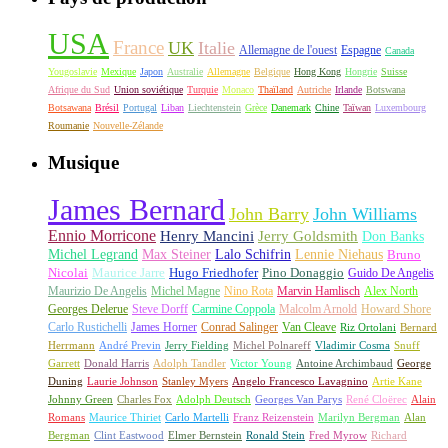
USA
France
UK
Italie
Allemagne de l'ouest
Espagne
Canada
Yougoslavie
Mexique
Japon
Australie
Allemagne
Belgique
Hong Kong
Hongrie
Suisse
Afrique du Sud
Union soviétique
Turquie
Monaco
Thaïland
Autriche
Irlande
Botswana
Botsawana
Brésil
Portugal
Liban
Liechtenstein
Grèce
Danemark
Chine
Taïwan
Luxembourg
Roumanie
Nouvelle-Zélande
Musique
James Bernard
John Barry
John Williams
Ennio Morricone
Henry Mancini
Jerry Goldsmith
Don Banks
Michel Legrand
Max Steiner
Lalo Schifrin
Lennie Niehaus
Bruno
Nicolai
Maurice Jarre
Hugo Friedhofer
Pino Donaggio
Guido De Angelis
Maurizio De Angelis
Michel Magne
Nino Rota
Marvin Hamlisch
Alex North
Georges Delerue
Steve Dorff
Carmine Coppola
Malcolm Arnold
Howard Shore
Carlo Rustichelli
James Horner
Conrad Salinger
Van Cleave
Riz Ortolani
Bernard
Herrmann
André Previn
Jerry Fielding
Michel Polnareff
Vladimir Cosma
Snuff
Garrett
Donald Harris
Adolph Tandler
Victor Young
Antoine Archimbaud
George
Duning
Laurie Johnson
Stanley Myers
Angelo Francesco Lavagnino
Artie Kane
Johnny Green
Charles Fox
Adolph Deutsch
Georges Van Parys
René Cloërec
Alain
Romans
Maurice Thiriet
Carlo Martelli
Franz Reizenstein
Marilyn Bergman
Alan
Bergman
Clint Eastwood
Elmer Bernstein
Ronald Stein
Fred Myrow
Richard