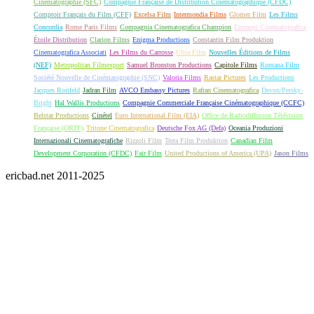
Cinématographie (SFC)
Compagnie Française de Distribution Cinématographique (CFDC)
Comptoir Français du Film (CFF)
Excelsa Film
Intermondia Films
Glomer Film
Les Films
Concordia
Rome Paris Films
Compagnia Cinematografica Champion
Emmepi Cinematografica
Étoile Distribution
Clarion Films
Enigma Productions
Constantin Film Produktion
Cinematografica Associati
Les Films du Carrosse
Ultra Film
Nouvelles Éditions de Films
(NEF)
Metropolitan Filmexport
Samuel Bronston Productions
Capitole Films
Romana Film
Société Nouvelle de Cinématographie (SNC)
Valoria Films
Rastar Pictures
Les Productions
Jacques Roitfeld
Jadran Film
AVCO Embassy Pictures
Rafran Cinematografica
Devon/Persky-
Bright
Hal Wallis Productions
Compagnie Commerciale Française Cinématographique (CCFC)
Belstar Productions
Cinétel
Euro International Film (EIA)
Office de Radiodiffusion Télévision
Française (ORTF)
Tritone Cinematografica
Deutsche Fox AG (Defa)
Oceania Produzioni
Internazionali Cinematografiche
Rizzoli Film
Terra Film Produktion
Canadian Film
Development Corporation (CFDC)
Fair Film
United Productions of America (UPA)
Jason Films
ericbad.net 2011-2025