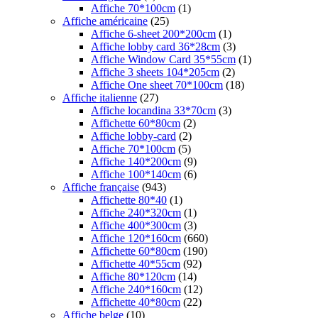
Affiche 70*100cm
(1)
Affiche américaine
(25)
Affiche 6-sheet 200*200cm
(1)
Affiche lobby card 36*28cm
(3)
Affiche Window Card 35*55cm
(1)
Affiche 3 sheets 104*205cm
(2)
Affiche One sheet 70*100cm
(18)
Affiche italienne
(27)
Affiche locandina 33*70cm
(3)
Affichette 60*80cm
(2)
Affiche lobby-card
(2)
Affiche 70*100cm
(5)
Affiche 140*200cm
(9)
Affiche 100*140cm
(6)
Affiche française
(943)
Affichette 80*40
(1)
Affiche 240*320cm
(1)
Affiche 400*300cm
(3)
Affiche 120*160cm
(660)
Affichette 60*80cm
(190)
Affichette 40*55cm
(92)
Affiche 80*120cm
(14)
Affiche 240*160cm
(12)
Affichette 40*80cm
(22)
Affiche belge
(10)