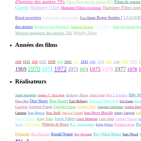
d'horreur des années 70's
Films d'horreur des années 80's
Films de guerre
Guerre
Hammer Films
Hammer Films non 
Hammer Films exotique
La classe Roger Soubie !
Bond seventies
L'aventure des sixties
LA GUER
Thriller
des sixties
Productions Hammer
Tour du monde des
Science-Fiction
Woody Allen
Western spaghetti des années 70's
Années des films
1
1949
1950
1932
1937
1939
1941
1943
1946
1930
1933
1940
1942
1945
1947
1948
1970
1972
1969
1971
1976
1977
1973
1975
1978
1974
Réalisateurs
Billy Wi
Anthony Mann
André Hunebelle
Andrew V. McLaglen
Arthur Penn
Bert I. Gordon
Don Sharp
Edward Dmytryk
Don Siegel
Dino Risi
Earl Bellamy
Elia Kazan
Enz
Georges Franju
Georges Lucas
Gérard Oury
Combret
Giacomo Gentilomo
Gordon Doug
Cameron
Jean Renoir
Jean Stelli
Jean-Luc Godard
Jean-Pierre Melville
Jimmy Sangster
Joh
Lewis Gilbert
King Vidor
Kevin Connor
Lewis Milestone
Louis Malle
Luchino Visconti
L
Ri
Philippe de Broca
Sasdy
Phil Karlson
R.G. Springsteen
Ralph Nelson
Richard Carlson
Polanski
Roy Ward Baker
Ron Howard
Ronald Neame
Roy Rowland
Sam Wood
S