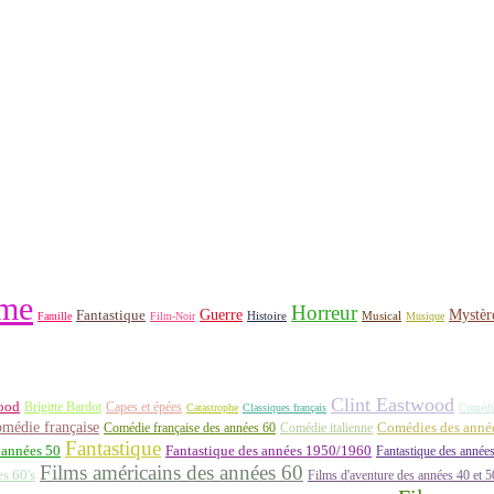
me
Horreur
Fantastique
Guerre
Mystèr
Histoire
Famille
Film-Noir
Musical
Musique
Clint Eastwood
ood
Brigitte Bardot
Capes et épées
Catastrophe
Classiques français
Comédi
médie française
Comédie française des années 60
Comédie italienne
Comédies des années
Fantastique
 années 50
Fantastique des années 1950/1960
Fantastique des année
Films américains des années 60
es 60's
Films d'aventure des années 40 et 5