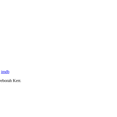
r
imdb
Deborah Kerr.