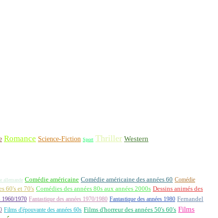
Thriller
Romance
Western
Science-Fiction
e
Sport
Comédie américaine
Comédie américaine des années 60
Comédie
e allemande
 60's et 70's
Comédies des années 80s aux années 2000s
Dessins animés des
Fernandel
s 1960/1970
Fantastique des années 1970/1980
Fantastique des années 1980
Films
0
Films d'épouvante des années 60s
Films d'horreur des années 50's 60's