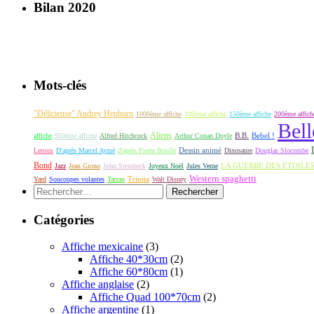
Bilan 2020
Mots-clés
"Délicieuse" Audrey Hepburn
1000ème affiche
100ème affiche
150ème affiche
200ème affich
Bell
Aliens
B.B.
Bebel !
affiche
950ème affiche
Alfred Hitchcock
Arthur Conan Doyle
Dessin animé
Leroux
D'après Marcel Aymé
d'après Pierre Boulle
Dinosaure
Douglas Slocombe
Bond
LA GUERRE DES ETOILE
Jazz
Jean Giono
John Steinbeck
Joyeux Noël
Jules Verne
Western spaghetti
Yard
Soucoupes volantes
Tarzan
Trinita
Walt Disney
Rechercher :
Catégories
Affiche mexicaine
(3)
Affiche 40*30cm
(2)
Affiche 60*80cm
(1)
Affiche anglaise
(2)
Affiche Quad 100*70cm
(2)
Affiche argentine
(1)