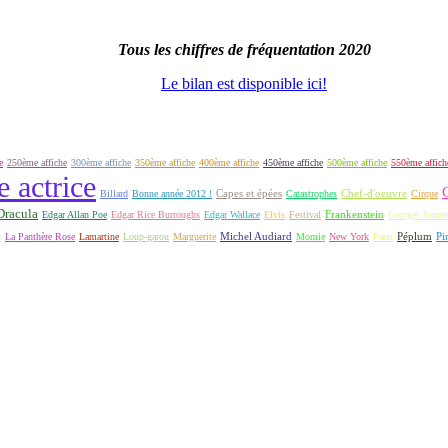
Tous les chiffres de fréquentation 2020
Le bilan est disponible ici!
e
250ème affiche
300ème affiche
350ème affiche
400ème affiche
450ème affiche
500ème affiche
550ème affich
e actrice
Capes et épées
Billard
Bonne année 2012 !
Catastrophes
Chef-d'oeuvre
Cirque
Dracula
Frankenstein
Edgar Allan Poe
Edgar Rice Burroughs
Edgar Wallace
Elvis
Festival
Georges Sime
S
Michel Audiard
Péplum
Pi
La Panthère Rose
Lamartine
Loup-garou
Marguerite
Momie
New York
Paris