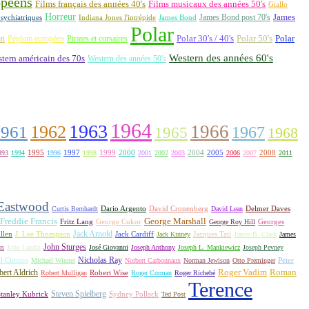
opéens
Films français des années 40's
Films musicaux des années 50's
Giallo
Horreur
James Bond post 70's
James
Indiana Jones l'intrépide
sychiatriques
James Bond
Polar
Polar 30's / 40's
Polar 50's
Polar
in
Péplum européen
Pirates et corsaires
Western des années 60's
tern américain des 70s
Western des années 50's
1964
1963
1962
1966
1961
1967
1965
1968
1995
1997
1999
2000
2004
2005
2008
993
1994
1996
1998
2001
2002
2003
2006
2007
2011
 Eastwood
David Cronenberg
Curtis Bernhardt
Dario Argento
David Lean
Delmer Daves
Freddie Francis
George Marshall
Fritz Lang
George Cukor
George Roy Hill
Georges
Jack Arnold
Jacques Tati
llen
J. Lee Thompson
Jack Cardiff
Jack Kinney
James B. Clark
James
John Sturges
on
John Landis
José Giovanni
Joseph Anthony
Joseph L. Mankiewicz
Joseph Pevney
l Cimino
Nicholas Ray
Michael Winner
Norbert Carbonnaux
Norman Jewison
Otto Preminger
Peter
Roger Vadim
Roman
ert Aldrich
Robert Mulligan
Robert Wise
Roger Corman
Roger Richebé
Terence
Steven Spielberg
tanley Kubrick
Sydney Pollack
Ted Post