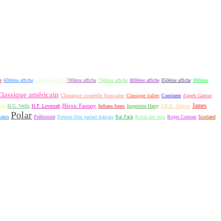
e
600ème affiche
650ème affiche
700ème affiche
750ème affiche
800ème affiche
850ème affiche
900ème
Classique américain
Classique comédie française
Classique italien
Continent
d'après Gaston
James
Héroic Fantasy
non
H.G. Wells
H.P. Lovecraft
Indiana Jones
Inspecteur Harry
J.R.R. Tolkien
Polar
rates
Préhistoire
Premier film parlant français
Rat Pack
Robin des bois
Roger Corman
Scotland