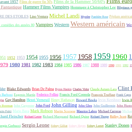
Films eur
Films de la Hammer 50/60's
 avant 1957
Films de guerre fin 50's
Hammer Films Vampires
Fantastique
Hommage à Christopher Lee
Hôpitaux p
Michel Landi
RE DES ETOILES
Lino Ventura
Péplum américa
Mystère
Panthère Rose
Western américain
Vampires
Western
 comédies des années 80
Wes
1959
1957
1960
1958
1956
1954
1955
951
1952
1953
1979
1980
1981
1983
1982
1984
1985
1986
1988
1987
1989
1990
1991
1992
1
Clint
lder
Blake Edwards
Brian De Palma
Claude Autant-Lara
Byron Haskin
Charles Vidor
Francis Ford Coppola
Federico Fellini
François Truffaut
o Barboni
Eugenio Martín
Frank Capra
Irvin Kershner
Henri Verneuil
Henry Hathaway
Guy Hamilton
las
Howard Hawks
Irwin A
John Gilling
John Carpenter
John Ford
John Hust
n Boorman
John Glen
John Guillermin
Mark Robson
Mario Bava
Michael Carreras
Michae
ucio Fulci
Martin Scorsese
Maurice Labro
chard Fleischer
Richard Quine
Ridley Scott
Rob
Richard Lester
Richard Marquand
Richard Thorpe
Sergio Leone
Stanley Donen
S
ergio Corbucci
Sidney Gilliat
Sidney Hayers
Sidney Lumet