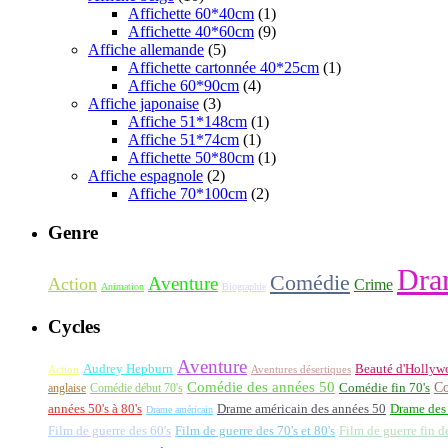
Affichette 60*40cm
(1)
Affichette 40*60cm
(9)
Affiche allemande
(5)
Affichette cartonnée 40*25cm
(1)
Affiche 60*90cm
(4)
Affiche japonaise
(3)
Affiche 51*148cm
(1)
Affiche 51*74cm
(1)
Affichette 50*80cm
(1)
Affiche espagnole
(2)
Affiche 70*100cm
(2)
Genre
Dra
Comédie
Aventure
Action
Crime
Animation
Biographie
Cycles
Aventure
Audrey Hepburn
Beauté d'Hollyw
Aventures désertiques
Action
Comédie des années 50
Co
anglaise
Comédie début 70's
Comédie fin 70's
années 50's à 80's
Drame américain des années 50
Drame des
Drame américain
Film de guerre des 60's
Film de guerre des 70's et 80's
Film de guerre fin d