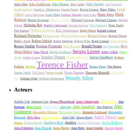
John Sturges
John Huston
John Glen
John Guillermin
John Landis
José Giovanni
Lewis
King Vidor
Joseph Anthony
Joseph L. Mankiewicz
Joseph Pevney
Kevin Connor
Mark
Gilbert
Mario Bava
Lewis Milestone
Louis Malle
Luchino Visconti
Lucio Fulci
Robson
Michael Carreras
Michael Cimino
Martin Scorsese
Maurice Labro
Michael
Nicholas Ray
Winner
Norbert Carbonnaux
Norman Jewison
Otto Preminger
Peter Sasdy
Philippe de Broca
Phil Karlson
R.G. Springsteen
Ralph Nelson
Richard Carlson
Richard Fleischer
Richard Quine
Richard Lester
Richard Marquand
Richard Thorpe
Ridley Scott
Robert Aldrich
Robert Mulligan
Robert Wise
Roger Corman
Roger Richebé
Roger Vadim
Roman Polanski
Roy
Ron Howard
Ronald Neame
Roy Rowland
Sergio Leone
Ward Baker
Sam Wood
Sergio Corbucci
Sidney Gilliat
Sidney
Stanley Donen
Steven Spielberg
Stanley Kubrick
Sydney
Hayers
Sidney Lumet
Terence Fisher
Pollack
Ted Post
Terence Young
Tim Burton
Val Guest
Vincente Minnelli
Tonino Valerii
Vernon Sewell
Victor Fleming
Vittorio De
Woody Allen
Sica
William Wyler
Wolfgang Reitherman
Acteurs
Alain Delon
Adolfo Celi
Agnes Moorehead
Adrienne Corri
Akiko Wakabayashi
Alan
Alec
Aldo Sambrell
Rickman
Albert Moses
Alberto Sordi
Aldo Ray
Alec Baldwin
Guinness
Alexander Davion
Alexander Knox
Alexandre
Alexander Lockwood
André Morell
Rignault
Alfie Bass
Alfio Caltabiano
Alida Valli
Alison Doody
André
Andrew Keir
Andrex
Anita Ekberg
Andrea Aureli
Angie Dickinson
Pousse
Ann Dvorak
Anne Baxter
Anouk Aimée
Anita Pallenberg
Anne Helm
Annie Girardot