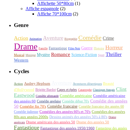
Affichette 50*80cm
(1)
Affiche espagnole
(2)
Affiche 70*100cm
(2)
Genre
Comédie
Aventure
Action
Crime
Animation
Biographie
Drame
Horreur
Fantastique
Guerre
Histoire
Famille
Film-Noir
Thriller
Romance
Science-Fiction
Mystère
Musical
Musique
Sport
Western
Cycles
Aventure
Audrey Hepburn
Beauté
Aventures désertiques
Action
Clint
d'Hollywood
Brigitte Bardot
Capes et épées
Catastrophe
Classiques français
Eastwood
Comédie américaine
Comédie américaine
Comédie allemande
Comédie des années
des années 60
Comédie anglaise
Comédie début 70's
50
Comédie française
Comédie fin 70's
Comédie française des années 60
Comédie italienne
Comédies des années 60's et 70's
Comédies des années
80s aux années 2000s
Dessins animés des années 50's à 80's
Drame
Drame américain des années 50
Drame des années 50
américain
Fantastique
Fantastique des années 1950/1960
Fantastique des années