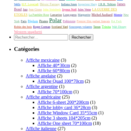
James
Héroic Fantasy
Wells
H.P. Lovecraft
Indiana Jones
Inspecteur Harry
J.R.R. Tolkien
Bond
LA GUERRE DES
Jazz
Jean Giono
John Steinbeck
Joyeux Noël
Jules Verne
ETOILES
Michel Audiard
La Panthère Rose
Lamartine
Loup-garou
Marguerite
Momie
New
Polar
Péplum
Pirates
York
Paris
Préhistoire
Premier film parlant français
Rat Pack
Robin des bois
Roger Corman
Scotland Yard
Soucoupes volantes
Tarzan
Trinita
Walt Disney
Western spaghetti
Rechercher :
Catégories
Affiche mexicaine
(3)
Affiche 40*30cm
(2)
Affiche 60*80cm
(1)
Affiche anglaise
(2)
Affiche Quad 100*70cm
(2)
Affiche argentine
(1)
Affiche 70*100cm
(1)
Affiche américaine
(25)
Affiche 6-sheet 200*200cm
(1)
Affiche lobby card 36*28cm
(3)
Affiche Window Card 35*55cm
(1)
Affiche 3 sheets 104*205cm
(2)
Affiche One sheet 70*100cm
(18)
Affiche italienne
(27)