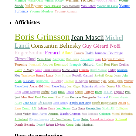
Woody Allen
Matthau
Woody
Warren Oates
William Hickey
Yul Brynner
Yvonne
Strode
Yves Deniaud
Yves Montand
Yves Robert
Yvonne De Carlo
Furneaux
Yvonne Monlaur
Yvonne Romain
Affichistes
Boris Grinsson
Jean Mascii
Michel
Landi
Constantin Belinsky
Guy Gérard Noël
Roger Soubie
Ferracci
Allard
Casaro
Tealdi
Jouineau Bourduge
Clément Hurel
Yves Thos
Kerfyser
Bob Peak
Koutachy
Rau
D'après Howard
Terpning
Fourastié
Jacques Bonneaud
François
Ghirardi
Xarrié
René Péron
Druillet
Floc'h
P. Marty
Venin
Frank Frazetta
Michel Jouin
Ciriello
Hervé Morvan
Okley
Gourdon
Mos
Trambouze
Bernard Lancy
Drew Struzan
Rodolfo Gasparri
Savkoff
Googe
Joann
John
Alvin
E. Sciotti
Boumendil
R. Geleng
Fouteau
R. Seguin
Kislaroff
Sym
Alain Lynch
Vaissier
Pierre Levé
Atelier 606
Head
Pierre Etaix
Jean Gigax
Boissière
Akinstler
Deseta
J.B.
Chanay
Brini
Joëlle Marquet
Brénot
Mara
RINN
David
Sciotti
Faugère
Bacha
M.C.P.
Peyrolle
Paul
Igert
Marc Réal
René Renneteau
Siry
Zoran
Gonzalez
Beaugendre
Bertrand
Piovano
d'après
Allard
John Solie
Léo Kouper
John Berkey
d'après Tom Jung
d'après Roger Kastel
Amsel
C.
René
Cerutti
J.M
Politeer
Bouy
Jean Simon
Cris
Tonin
George Barr
Studio E2
Collignon
Roger Vacher
Henri Faivre
Arnstam
D'après Grinsson
Jean Barnoux
Goldman
Michel Berberian
J. Barbaud
D'après François
J.D. Van Caulaert
Flipo
Dastor
Manuel de Rugama
G. Pezeril
D'après Belinsky
Desmé
Robert Lévèque
Gruau
Luigi Martinati
Pays de production