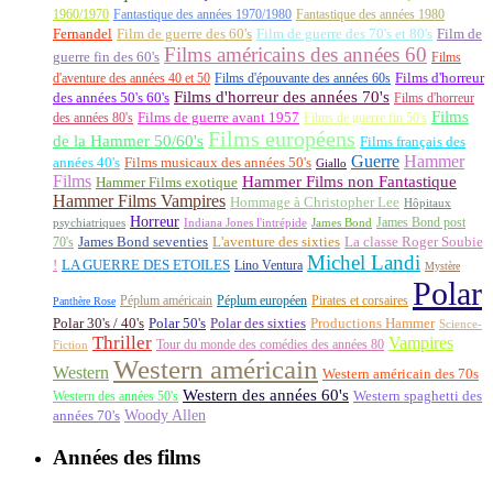
1960/1970
Fantastique des années 1970/1980
Fantastique des années 1980
Fernandel
Film de guerre des 60's
Film de guerre des 70's et 80's
Film de
Films américains des années 60
guerre fin des 60's
Films
d'aventure des années 40 et 50
Films d'épouvante des années 60s
Films d'horreur
Films d'horreur des années 70's
des années 50's 60's
Films d'horreur
Films
des années 80's
Films de guerre avant 1957
Films de guerre fin 50's
Films européens
de la Hammer 50/60's
Films français des
Guerre
Hammer
années 40's
Films musicaux des années 50's
Giallo
Films
Hammer Films non Fantastique
Hammer Films exotique
Hammer Films Vampires
Hommage à Christopher Lee
Hôpitaux
Horreur
James Bond post
Indiana Jones l'intrépide
psychiatriques
James Bond
La classe Roger Soubie
70's
James Bond seventies
L'aventure des sixties
Michel Landi
!
LA GUERRE DES ETOILES
Lino Ventura
Mystère
Polar
Péplum américain
Péplum européen
Pirates et corsaires
Panthère Rose
Polar 30's / 40's
Polar 50's
Polar des sixties
Productions Hammer
Science-
Thriller
Vampires
Tour du monde des comédies des années 80
Fiction
Western américain
Western
Western américain des 70s
Western des années 60's
Western des années 50's
Western spaghetti des
Woody Allen
années 70's
Années des films