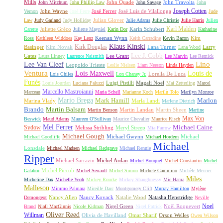
Mills
John Quade
John Travolta
John Mitchum
John Phillip Law
John Savage
John
Joseph Cotten
John Wayne
José Ferrer
José Luis de Vilallonga
Vernon
José Ferre
Jude
Julian Glover
Law
Judy Garland
Judy Holliday
Julie Adams
Julie Christie
Julie Harris
Julien
Karl Malden
Juliette Gréco
Karin Schubert
Carette
Juliette Mayniel
Karin Dor
Katharine
Keenan Wynn
Kim
Ross
Kathleen Widdoes
Kay Lenz
Keith Carradine
Kevin Bacon
Klaus Kinski
Kirk Douglas
Basinger
Kim Novak
Lana Turner
Larry
Lana Wood
Lee J. Cobb
Gates
Lee Grant
Laura Linney
Laurence Naismith
Lee Marvin
Lee Remick
Lino
Lee Van Cleef
Leopoldo Trieste
Leslie Nielsen
Liam Neeson
Linda Hayden
Ventura
Lois Maxwell
Louis de
Lorella De Luca
Lois Chiles
Lon Chaney Jr.
Funès
Luigi Pistilli
Magali Noël
Louis Jourdan
Luciana Paluzzi
Mai Zetterling
Marcel
Marcello Mastroianni
Marceau
Maria Schell
Marianne Koch
Marilù Tolo
Marilyn Monroe
Mario Brega
Mark Hamill
Marlon
Marina Vlady
Marla Landi
Marlene Dietrich
Martin Balsam
Brando
Martin Landau
Martin Sheen
Martin Benson
Martine
Max Von
Beswick
Maud Adams
Maureen O'Sullivan
Maurice Chevalier
Maurice Risch
Mel Ferrer
Sydow
Michael Caine
Melissa Stribling
Meryl Streep
Mia Farrow
Michael Gough
Michael Gwynn
Michael
Michael Goodliffe
Michael Hordern
Michael
Lonsdale
Michael Madsen
Michael Redgrave
Michael Rennie
Ripper
Michael Sarrazin
Michel Ardan
Michel Bouquet
Michel Constantin
Michel
Michel Piccoli
Galabru
Michel Serrault
Michel Simon
Michele Gammino
Michèle Mercier
Miles
Micheline Dax
Michelle Yeoh
Mickey Rourke
Mickey Shaughnessy
Mie Hama
Malleson
Mimmo Palmara
Mireille Darc
Montgomery Clift
Murray Hamilton
Mylène
Nancy Allen
Nancy Kovack
Natalie Wood
Natasha Henstridge
Demongeot
Neville
Noel
Nigel Green
Noël Roquevert
Brand
Niall MacGinnis
Nicole Kidman
Nigel Patrick
Oliver Reed
Willman
Olivia de Havilland
Omar Sharif
Orson Welles
Owen Wilson