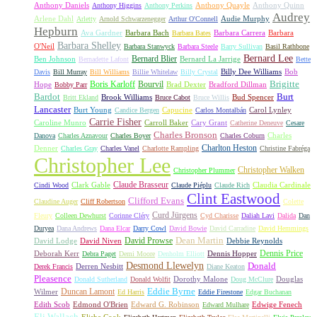
Anthony Daniels
Anthony Quayle
Anthony Quinn
Anthony Higgins
Anthony Perkins
Audrey
Arlene Dahl
Audie Murphy
Arletty
Arnold Schwarzenegger
Arthur O'Connell
Hepburn
Ava Gardner
Barbara Bach
Barbara Carrera
Barbara
Barbara Bates
Barbara Shelley
O'Neil
Barbara Stanwyck
Barbara Steele
Barry Sullivan
Basil Rathbone
Bernard Lee
Bernard Blier
Ben Johnson
Bernard La Jarrige
Bernadette Lafont
Bette
Billy Dee Williams
Bob
Davis
Bill Murray
Bill Williams
Billie Whitelaw
Billy Crystal
Boris Karloff
Bourvil
Brigitte
Hope
Brad Dexter
Bradford Dillman
Bobby Parr
Bardot
Burt
Brook Williams
Bud Spencer
Britt Ekland
Bruce Cabot
Bruce Willis
Lancaster
Burt Young
Capucine
Carol Lynley
Candice Bergen
Carlos Montalbán
Carrie Fisher
Caroline Munro
Carroll Baker
Cary Grant
Catherine Deneuve
Cesare
Charles Bronson
Charles
Danova
Charles Aznavour
Charles Boyer
Charles Coburn
Charlton Heston
Denner
Charles Gray
Charles Vanel
Charlotte Rampling
Christine Fabréga
Christopher Lee
Christopher Walken
Christopher Plummer
Claude Brasseur
Clark Gable
Claudia Cardinale
Cindi Wood
Claude Piéplu
Claude Rich
Clint Eastwood
Clifford Evans
Claudine Auger
Cliff Robertson
Colette
Curd Jürgens
Fleury
Colleen Dewhurst
Corinne Cléry
Cyd Charisse
Daliah Lavi
Dalida
Dan
Duryea
Dana Andrews
Dana Elcar
Darry Cowl
David Bowie
David Carradine
David Hemmings
David Prowse
Dean Martin
David Lodge
David Niven
Debbie Reynolds
Dennis Price
Deborah Kerr
Dennis Hopper
Debra Paget
Demi Moore
Denholm Elliott
Desmond Llewelyn
Donald
Derren Nesbitt
Derek Francis
Diane Keaton
Pleasence
Dorothy Malone
Douglas
Donald Sutherland
Donald Wolfit
Doug McClure
Duncan Lamont
Eddie Byrne
Wilmer
Ed Harris
Eddie Firestone
Edgar Buchanan
Edith Scob
Edmond O'Brien
Edward G. Robinson
Edwige Fenech
Edward Mulhare
Eli Wallach
Elisha Cook