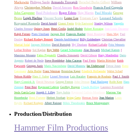
Markowitz
Philippe Sarde
Armando Trovajoli
Herschel Burke Gilbert
William
Alwyn
Christopher Whelen
David Amram
Ron Goodwin
Francis Ford Coppola
John Carpenter
Basil Poledouris
Roger Edens
Skip Martin
Paul Misraki
George
Bruns
Leigh Harline
Vincent Scotto
Lester Lee
Tristram Cary
Leonard Salzedo
Krzysztof Komeda
David Arnold
Gianni Ferrio
Kyle Eastwood
Stanley Wilson
Vangelis
Charles Strouse
Quincy Jones
Henri Crolla
André Hodeir
Hubert Rostaing
Jean-Louis Ducarme
Ralph Ferraro
Piero Umiliani
Jacques Brel
François Rauber
Henri Bourtayre
Hans May
Paul
Dunlap
Richard Rodney Bennett
Daniele Amfitheatrof
Billy Goldenberg
Christian Chevallier
Martial Solal
Jacques Métehen
David Buttolph
'By' Dunham
Richard LaSalle
Fritz Wenneis
Lothar Brühne
Sol Kaplan
Roy Webb
Gerard Schurmann
Alan Howarth
Michael Kamen
f
Massimo Morante
Fabio Pignatelli
Claudio Simonetti
David Gibson
Harry Manfredini
Dario
Argento
Robert de Nesle
Steve Boeddeker
John Cacavas
Paul Ferris
Martin Böttcher
Keith
Papworth
Georges Auric
Mario Nascimbene
David Munrow
Ian Underwood
Trevor Jones
Remi
Gassmann
Artie Butler
Franz Waxman
Bronislau Kaper
Friedrich Hollaender
Walter Scharf
Nelson Riddle
Hans J. Salter
Lionel Newman
Luis Bacalov
François de Roubaix
Paul J. Smith
Harry Connick Jr.
David Newman
George Fenton
John Ottman
Paul Haslinger
Rolfe Kent
Hans
Zimmer
Peter Best
Raymond Lefevre
Geoffrey Burgon
Claude Bolling
Laurence Rosenthal
Jesús García Leoz
Joseph J. Lilley
Tony Aubin
Raymond Gallois-Montbrun
Marceau Van
Hoorebecke
Henri Forterre
Herbert Stothart
Irving Gertz
Herman Stein
Jean Marion
Louis
Beydts
Richard Rodgers
Albert Raisner
Mikis Theodorakis
Bruce Montgomery
Production/Distribution
Hammer Film Productions