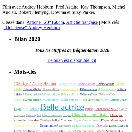
Film avec Audrey Hepburn, Fred Astaire, Kay Thompson, Michel
Auclair, Robert Flemyng, Dovima et Suzy Parker.
Classé dans :
Affiche 120*160cm
,
Affiche française
|
Mots-clés
:
"Délicieuse" Audrey Hepburn
Bilan 2020
Tous les chiffres de fréquentation 2020
Le bilan est disponible ici!
Mots-clés
"Délicieuse" Audrey Hepburn
1000ème affiche
100ème affiche
150ème affiche
200ème
affiche
250ème affiche
300ème affiche
350ème affiche
400ème affiche
450ème affiche
500ème
affiche
550ème affiche
600ème affiche
650ème affiche
700ème affiche
750ème affiche
800ème
Aliens
affiche
850ème affiche
900ème affiche
950ème affiche
Alfred Hitchcock
Arthur Conan
Belle actrice
B.B.
Bebel !
Capes
Doyle
Billard
Bonne année 2012 !
Classique américain
et épées
Classique
Catastrophes
Chef-d'oeuvre
Cirque
comédie française
Classique italien
Continent
d'après Gaston Leroux
D'après Marcel Aymé
Dracula
Dessin animé
d'après Pierre Boulle
Dinosaure
Douglas Slocombe
Edgar Allan Poe
Frankenstein
Edgar Rice Burroughs
Edgar Wallace
Elvis
Festival
Georges Simenon
H.G.