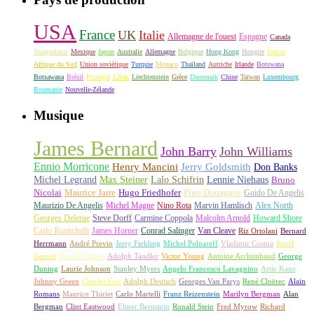
USA
France
UK
Italie
Allemagne de l'ouest
Espagne
Canada
Yougoslavie
Mexique
Japon
Australie
Allemagne
Belgique
Hong Kong
Hongrie
Suisse
Afrique du Sud
Union soviétique
Turquie
Monaco
Thaïland
Autriche
Irlande
Botswana
Botsawana
Brésil
Portugal
Liban
Liechtenstein
Grèce
Danemark
Chine
Taïwan
Luxembourg
Roumanie
Nouvelle-Zélande
Musique
James Bernard
John Barry
John Williams
Ennio Morricone
Henry Mancini
Jerry Goldsmith
Don Banks
Michel Legrand
Max Steiner
Lalo Schifrin
Lennie Niehaus
Bruno
Nicolai
Maurice Jarre
Hugo Friedhofer
Pino Donaggio
Guido De Angelis
Maurizio De Angelis
Michel Magne
Nino Rota
Marvin Hamlisch
Alex North
Georges Delerue
Steve Dorff
Carmine Coppola
Malcolm Arnold
Howard Shore
Carlo Rustichelli
James Horner
Conrad Salinger
Van Cleave
Riz Ortolani
Bernard
Herrmann
André Previn
Jerry Fielding
Michel Polnareff
Vladimir Cosma
Snuff
Garrett
Donald Harris
Adolph Tandler
Victor Young
Antoine Archimbaud
George
Duning
Laurie Johnson
Stanley Myers
Angelo Francesco Lavagnino
Artie Kane
Johnny Green
Charles Fox
Adolph Deutsch
Georges Van Parys
René Cloërec
Alain
Romans
Maurice Thiriet
Carlo Martelli
Franz Reizenstein
Marilyn Bergman
Alan
Bergman
Clint Eastwood
Elmer Bernstein
Ronald Stein
Fred Myrow
Richard