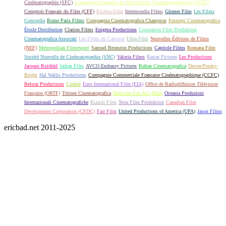
Cinématographie (SFC)
Compagnie Française de Distribution Cinématographique (CFDC)
Comptoir Français du Film (CFF)
Excelsa Film
Intermondia Films
Glomer Film
Les Films
Concordia
Rome Paris Films
Compagnia Cinematografica Champion
Emmepi Cinematografica
Étoile Distribution
Clarion Films
Enigma Productions
Constantin Film Produktion
Cinematografica Associati
Les Films du Carrosse
Ultra Film
Nouvelles Éditions de Films
(NEF)
Metropolitan Filmexport
Samuel Bronston Productions
Capitole Films
Romana Film
Société Nouvelle de Cinématographie (SNC)
Valoria Films
Rastar Pictures
Les Productions
Jacques Roitfeld
Jadran Film
AVCO Embassy Pictures
Rafran Cinematografica
Devon/Persky-
Bright
Hal Wallis Productions
Compagnie Commerciale Française Cinématographique (CCFC)
Belstar Productions
Cinétel
Euro International Film (EIA)
Office de Radiodiffusion Télévision
Française (ORTF)
Tritone Cinematografica
Deutsche Fox AG (Defa)
Oceania Produzioni
Internazionali Cinematografiche
Rizzoli Film
Terra Film Produktion
Canadian Film
Development Corporation (CFDC)
Fair Film
United Productions of America (UPA)
Jason Films
ericbad.net 2011-2025