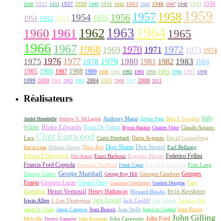
1949
1950
1932
1937
1939
1941
1943
1946
1930
1933
1940
1942
1945
1947
1948
1959
1957
1958
1956
1954
1955
1951
1952
1953
1964
1963
1962
1960
1961
1965
1966
1967
1968
1970
1972
1969
1971
1973
1974
1976
1977
1975
1979
1980
1981
1983
1978
1982
1984
1985
1986
1988
1987
1989
1995
1997
1990
1991
1992
1993
1994
1996
1998
1999
2000
2004
2005
2008
2001
2002
2003
2006
2007
2011
Réalisateurs
Billy
Anthony Mann
André Hunebelle
Andrew V. McLaglen
Arthur Penn
Bert I. Gordon
Wilder
Blake Edwards
Brian De Palma
Claude Autant-
Byron Haskin
Charles Vidor
Clint Eastwood
Lara
David Cronenberg
Curtis Bernhardt
Dario Argento
Don Sharp
Don Siegel
David Lean
Delmer Daves
Dino Risi
Earl Bellamy
Edward Dmytryk
Federico Fellini
Elia Kazan
Enzo Barboni
Eugenio Martín
Freddie Francis
Francis Ford Coppola
François Truffaut
Fritz Lang
Frank Capra
George Marshall
George Cukor
Georges
George Roy Hill
Georges Combret
Franju
Georges Lucas
Gérard Oury
Guy
Giacomo Gentilomo
Gordon Douglas
Irvin Kershner
Henri Verneuil
Henry Hathaway
Hamilton
Howard Hawks
Jack Arnold
Jacques Tati
Irwin Allen
J. Lee Thompson
Jack Cardiff
Jack Kinney
James B. Clark
James Cameron
Jean Renoir
Jean Stelli
Jean-Luc Godard
Jean-Pierre
John Gilling
John Carpenter
John Ford
Melville
Jimmy Sangster
John Boorman