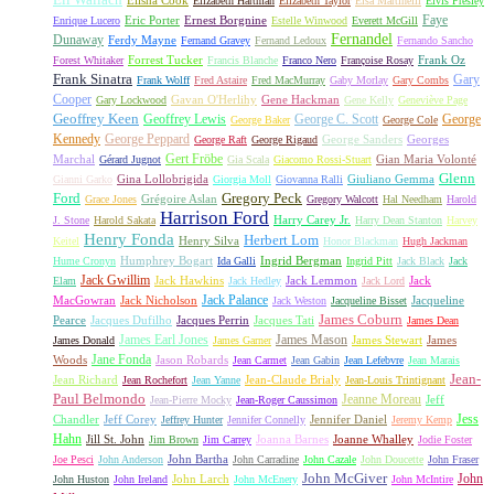
Elizabeth Hartman
Elizabeth Taylor
Elsa Martinelli
Elvis Presley
Faye
Eric Porter
Ernest Borgnine
Enrique Lucero
Estelle Winwood
Everett McGill
Fernandel
Dunaway
Ferdy Mayne
Fernand Gravey
Fernand Ledoux
Fernando Sancho
Forrest Tucker
Frank Oz
Forest Whitaker
Francis Blanche
Franco Nero
Françoise Rosay
Frank Sinatra
Gary
Frank Wolff
Fred Astaire
Fred MacMurray
Gaby Morlay
Gary Combs
Cooper
Gavan O'Herlihy
Gene Hackman
Gary Lockwood
Gene Kelly
Geneviève Page
Geoffrey Keen
Geoffrey Lewis
George C. Scott
George
George Baker
George Cole
Kennedy
George Peppard
George Sanders
Georges
George Raft
George Rigaud
Gert Fröbe
Marchal
Gian Maria Volonté
Gérard Jugnot
Gia Scala
Giacomo Rossi-Stuart
Glenn
Gina Lollobrigida
Giuliano Gemma
Gianni Garko
Giorgia Moll
Giovanna Ralli
Gregory Peck
Ford
Grégoire Aslan
Grace Jones
Gregory Walcott
Hal Needham
Harold
Harrison Ford
Harry Carey Jr.
J. Stone
Harold Sakata
Harry Dean Stanton
Harvey
Henry Fonda
Herbert Lom
Henry Silva
Keitel
Honor Blackman
Hugh Jackman
Humphrey Bogart
Ingrid Bergman
Hume Cronyn
Ida Galli
Ingrid Pitt
Jack Black
Jack
Jack Gwillim
Jack Hawkins
Jack Lemmon
Jack
Elam
Jack Hedley
Jack Lord
Jack Palance
MacGowran
Jack Nicholson
Jacqueline
Jack Weston
Jacqueline Bisset
James Coburn
Pearce
Jacques Dufilho
Jacques Perrin
Jacques Tati
James Dean
James Earl Jones
James Mason
James Stewart
James
James Donald
James Garner
Jane Fonda
Woods
Jason Robards
Jean Carmet
Jean Gabin
Jean Lefebvre
Jean Marais
Jean-
Jean Richard
Jean-Claude Brialy
Jean Rochefort
Jean Yanne
Jean-Louis Trintignant
Paul Belmondo
Jeanne Moreau
Jeff
Jean-Pierre Mocky
Jean-Roger Caussimon
Jess
Chandler
Jeff Corey
Jennifer Daniel
Jeffrey Hunter
Jennifer Connelly
Jeremy Kemp
Hahn
Jill St. John
Joanna Barnes
Joanne Whalley
Jim Brown
Jim Carrey
Jodie Foster
John Bartha
Joe Pesci
John Anderson
John Carradine
John Cazale
John Doucette
John Fraser
John McGiver
John
John Larch
John Huston
John Ireland
John McEnery
John McIntire