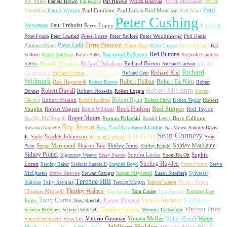
P.J. Soles
Pat Hingle
Pamela Brown
Pat Boone
Patrick Bauchau
Patrick McGoohan
Patrick
Paul
Paul Frankeur
Paul Lukas
Paul Meurisse
Troughton
Patrick Wymark
Paul Muni
Peter Cushing
Newman
Paul Préboist
Perry Lopez
Peter Falk
Peter Lorre
Peter Sellers
Peter Woodthorpe
Peter Fonda
Peter Lawford
Phil Harris
Piero Lulli
Pierre Brasseur
Philippe Noiret
Pierre Brice
Pierre Grasset
Pierre Richard
Raf
Red Buttons
Raymond Pellegrin
Vallone
Ralph Baldwyn
Ralph Bates
Reginald Gardiner
Rhonda Fleming
Richard Bakalyan
Richard Burton
Rellys
Richard Carlson
Richard
Richard
Richard Kiel
Chamberlain
Richard Crenna
Richard Denning
Richard Gere
Widmark
Robert Dalban
Robert De Niro
Rita Hayworth
Robert Brown
Robert
Robert Mitchum
Robert Duvall
Robert Hossein
Donner
Robert Loggia
Robert
Robert Ryan
Robert Preston
Robert
Newton
Robert Redford
Robert Shaw
Robert Taylor
Rock Hudson
Rod Steiger
Vaughn
Robert Wagner
Rod Taylor
Robin Williams
Roger Moore
Roddy McDowall
Roman Polanski
Rory Calhoun
Ronald Lewis
Roy Jenson
Russ Tamblyn
Rosanna Arquette
Russell Collins
Sal Mineo
Sammy Davis
Sean Connery
Scarlett Johansson
Scilla Gabel
Jr.
Santo
Scatman Crothers
Sean
Shirley MacLaine
Serge Marquand
Sharon Tate
Shirley Jones
Penn
Shirley Knight
Sidney Poitier
Sondra Locke
Sophia
Sigourney Weaver
Sissy Spacek
Soon-Tek Oh
Sterling Hayden
Loren
Steve
Stanley Baker
Stefania Sandrelli
Stephen Boyd
Steve Forrest
McQueen
Steve Reeves
Susan Hayward
Stewart Granger
Susan Strasberg
Sylvester
Terence Hill
Telly Savalas
Stallone
Terence Morgan
Terence Stamp
Tetsuro Tamba
Thorley Walters
Thomas Mitchell
Tommy Lee
Tina Louise
Tom Cruise
Tom Skerritt
Tony Curtis
Ursula Andress
Jones
Trevor Howard
Val Kilmer
Tony Randall
Vincent Price
Veronica Carlson
Vanessa Redgrave
Vernon Dobtcheff
Veronica Cartwright
Vittorio Gassman
Vonetta McGee
Walter Gotell
Walter
Vincent Schiavelli
Virna Lisi
William Holden