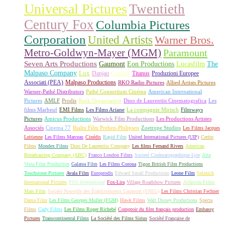
Universal Pictures
Twentieth
Century Fox
Columbia Pictures
Corporation
United Artists
Warner Bros.
Metro-Goldwyn-Mayer (MGM)
Paramount
Seven Arts Productions
Gaumont
Eon Productions
Lucasfilm
The
Malpaso Company
Lux
Danjaq
Cocinor
Titanus
Produzioni Europee
Associati (PEA)
Malpaso Productions
RKO Radio Pictures
Allied Artists Pictures
Warner-Pathé Distributors
Pathé Consortium Cinéma
American International
Pictures
AMLF
Prodis
Rank Organisation
Dino de Laurentiis Cinematografica
Les
films Marbeuf
EMI Films
Les Films Ariane
La compagnie Mirisch
Filmways
Pictures
Amicus Productions
Warwick Film Productions
Les Productions Artistes
Associés
Cinema 77
Rialto Film Preben-Philipsen
Zoetrope Studios
Les Films Jacques
Leitienne
Les Films Marceau
Cinédis
Rapid Film
United International Pictures (UIP)
Cerito
Films
Mondex Films
Dino De Laurentiis Company
Les films Fernand Rivers
American
Broadcasting Company (ABC)
Franco London Films
Societé Cinématographique Lyre
Alta
Vista Film Production
Galatea Film
Les Films Corona
Tigon British Film Productions
Touchstone Pictures
Avala Film
Europrodis
Edward Small Productions
Leone Film
Selznick
International Pictures
PSO International
Fox-Lira
Village Roadshow Pictures
Atlántida Films
Mars Film
Société Nouvelle des Établissements Gaumont (SNEG)
Les Films Christian Fechner
Dania Film
Les Films Georges Muller (FGM)
Hawk Films
Walt Disney Productions
Specta
Films
Cady Films
Les Films Roger Richebé
Comptoir du film français production
Embassy
Pictures
Transcontinental Films
La Société des Films Sirius
Société Française de