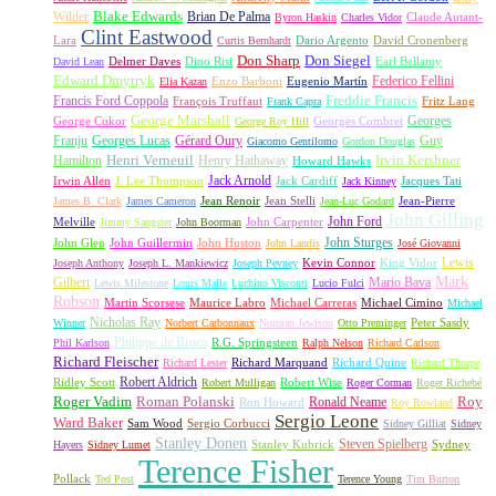
Wilder
Blake Edwards
Brian De Palma
Claude Autant-
Byron Haskin
Charles Vidor
Clint Eastwood
Lara
David Cronenberg
Curtis Bernhardt
Dario Argento
Don Sharp
Don Siegel
David Lean
Delmer Daves
Dino Risi
Earl Bellamy
Edward Dmytryk
Federico Fellini
Elia Kazan
Enzo Barboni
Eugenio Martín
Freddie Francis
Francis Ford Coppola
François Truffaut
Fritz Lang
Frank Capra
George Marshall
George Cukor
Georges
George Roy Hill
Georges Combret
Franju
Georges Lucas
Gérard Oury
Guy
Giacomo Gentilomo
Gordon Douglas
Irvin Kershner
Henri Verneuil
Henry Hathaway
Hamilton
Howard Hawks
Jack Arnold
Jacques Tati
Irwin Allen
J. Lee Thompson
Jack Cardiff
Jack Kinney
James B. Clark
James Cameron
Jean Renoir
Jean Stelli
Jean-Luc Godard
Jean-Pierre
John Gilling
John Carpenter
John Ford
Melville
Jimmy Sangster
John Boorman
John Sturges
John Huston
John Glen
John Guillermin
John Landis
José Giovanni
Lewis
King Vidor
Joseph Anthony
Joseph L. Mankiewicz
Joseph Pevney
Kevin Connor
Mark
Gilbert
Mario Bava
Lewis Milestone
Louis Malle
Luchino Visconti
Lucio Fulci
Robson
Michael Carreras
Michael Cimino
Martin Scorsese
Maurice Labro
Michael
Nicholas Ray
Winner
Norbert Carbonnaux
Norman Jewison
Otto Preminger
Peter Sasdy
Philippe de Broca
Phil Karlson
R.G. Springsteen
Ralph Nelson
Richard Carlson
Richard Fleischer
Richard Quine
Richard Lester
Richard Marquand
Richard Thorpe
Ridley Scott
Robert Aldrich
Robert Mulligan
Robert Wise
Roger Corman
Roger Richebé
Roger Vadim
Roman Polanski
Roy
Ron Howard
Ronald Neame
Roy Rowland
Sergio Leone
Ward Baker
Sam Wood
Sergio Corbucci
Sidney Gilliat
Sidney
Stanley Donen
Steven Spielberg
Stanley Kubrick
Sydney
Hayers
Sidney Lumet
Terence Fisher
Pollack
Ted Post
Terence Young
Tim Burton