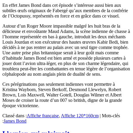
En effet James Bond dans cet épisode s’intéresse aussi bien aux
subtiles œufs originaux de Fabergé qu’aux membres de la confrérie
de l’Octopussy, représentés en force et en grâce dans ce visuel.
Autour d’un Roger Moore impassible malgré les huit bras de la
délicieuse et envoûtante Maud Adams, la scène indienne de chasse à
l’homme représentée en bas à gauche, introduit les deux méchants
Louis Jourdan et son exécuteur des hautes œuvres Kabir Bedi, bien
décidés à ne pas rentrer au palais avec un seul tigre comme trophée.
Une autre prise plus britannique serait à leur goût mais comme
d’habitude James Bond est bien armé et possède plusieurs cartes à
jouer dont l’avion ultra-léger, en plus de son charme légendaire, qui
troublera peut-être les combattantes en tenue légère de l’organisation
céphalopode au nom anglais plein de dualité de sens.
Ces pérégrinations pas seulement indiennes vont permettre à
Kristina Wayborn, Steven Berkoff, Desmond Llewelyn, Robert
Brown, Lois Maxwell, Walter Gotell, Douglas Wilmer et Albert
Moses de croiser la route d’un 007 so british, digne de la grande
époque victorienne.
Classé dans :
Affiche française
,
Affiche 120*160cm
|
Mots-clés
:
James Bond