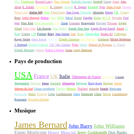
Mos
Trambouze
Bernard Lancy
Drew Struzan
Rodolfo Gasparri
Savkoff
Googe
Joann
John
Alvin
E. Sciotti
Boumendil
R. Geleng
Fouteau
R. Seguin
Kislaroff
Sym
Alain Lynch
Vaissier
Pierre Levé
Atelier 606
Head
Pierre Etaix
Jean Gigax
Boissière
Akinstler
Deseta
J.B.
Chanay
Brini
Joëlle Marquet
Brénot
Mara
RINN
David
Sciotti
Faugère
Bacha
M.C.P.
Peyrolle
Paul
Igert
Marc Réal
René Renneteau
Siry
Zoran
Gonzalez
Beaugendre
Bertrand
Piovano
d'après
Allard
John Solie
Léo Kouper
John Berkey
d'après Tom Jung
d'après Roger Kastel
Amsel
C.
René
Cerutti
J.M
Politeer
Bouy
Jean Simon
Cris
Tonin
George Barr
Studio E2
Collignon
Roger Vacher
Henri Faivre
Arnstam
D'après Grinsson
Jean Barnoux
Goldman
Michel Berberian
J. Barbaud
D'après François
J.D. Van Caulaert
Flipo
Dastor
Manuel de Rugama
G. Pezeril
D'après Belinsky
Desmé
Robert Lévèque
Gruau
Luigi Martinati
Pays de production
USA
France
UK
Italie
Allemagne de l'ouest
Espagne
Canada
Yougoslavie
Mexique
Japon
Australie
Allemagne
Belgique
Hong Kong
Hongrie
Suisse
Afrique du Sud
Union soviétique
Turquie
Monaco
Thaïland
Autriche
Irlande
Botswana
Botsawana
Brésil
Portugal
Liban
Liechtenstein
Grèce
Danemark
Chine
Taïwan
Luxembourg
Roumanie
Nouvelle-Zélande
Musique
James Bernard
John Barry
John Williams
Ennio Morricone
Henry Mancini
Jerry Goldsmith
Don Banks