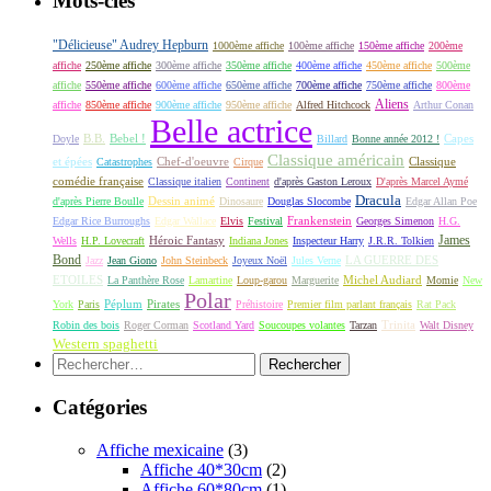
Mots-clés
"Délicieuse" Audrey Hepburn
1000ème affiche
100ème affiche
150ème affiche
200ème
affiche
250ème affiche
300ème affiche
350ème affiche
400ème affiche
450ème affiche
500ème
affiche
550ème affiche
600ème affiche
650ème affiche
700ème affiche
750ème affiche
800ème
Aliens
affiche
850ème affiche
900ème affiche
950ème affiche
Alfred Hitchcock
Arthur Conan
Belle actrice
B.B.
Bebel !
Capes
Doyle
Billard
Bonne année 2012 !
Classique américain
et épées
Classique
Catastrophes
Chef-d'oeuvre
Cirque
comédie française
Classique italien
Continent
d'après Gaston Leroux
D'après Marcel Aymé
Dracula
Dessin animé
d'après Pierre Boulle
Dinosaure
Douglas Slocombe
Edgar Allan Poe
Frankenstein
Edgar Rice Burroughs
Edgar Wallace
Elvis
Festival
Georges Simenon
H.G.
James
Héroic Fantasy
Wells
H.P. Lovecraft
Indiana Jones
Inspecteur Harry
J.R.R. Tolkien
Bond
LA GUERRE DES
Jazz
Jean Giono
John Steinbeck
Joyeux Noël
Jules Verne
ETOILES
Michel Audiard
La Panthère Rose
Lamartine
Loup-garou
Marguerite
Momie
New
Polar
Péplum
Pirates
York
Paris
Préhistoire
Premier film parlant français
Rat Pack
Robin des bois
Roger Corman
Scotland Yard
Soucoupes volantes
Tarzan
Trinita
Walt Disney
Western spaghetti
Rechercher :
Catégories
Affiche mexicaine
(3)
Affiche 40*30cm
(2)
Affiche 60*80cm
(1)