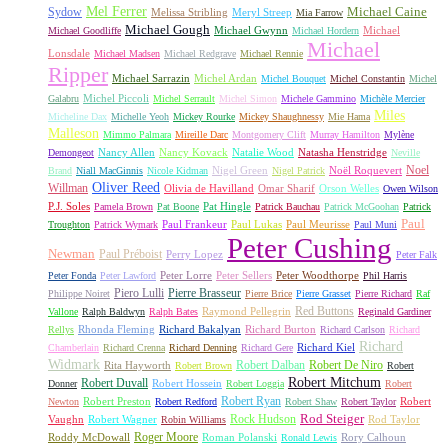
Mel Ferrer
Sydow
Michael Caine
Melissa Stribling
Meryl Streep
Mia Farrow
Michael Gough
Michael Gwynn
Michael
Michael Goodliffe
Michael Hordern
Michael
Lonsdale
Michael Madsen
Michael Redgrave
Michael Rennie
Ripper
Michael Sarrazin
Michel Ardan
Michel Bouquet
Michel Constantin
Michel
Michel Piccoli
Galabru
Michel Serrault
Michel Simon
Michele Gammino
Michèle Mercier
Miles
Micheline Dax
Michelle Yeoh
Mickey Rourke
Mickey Shaughnessy
Mie Hama
Malleson
Mimmo Palmara
Mireille Darc
Montgomery Clift
Murray Hamilton
Mylène
Nancy Allen
Nancy Kovack
Natalie Wood
Natasha Henstridge
Demongeot
Neville
Noel
Nigel Green
Noël Roquevert
Brand
Niall MacGinnis
Nicole Kidman
Nigel Patrick
Oliver Reed
Willman
Olivia de Havilland
Omar Sharif
Orson Welles
Owen Wilson
P.J. Soles
Pat Hingle
Pamela Brown
Pat Boone
Patrick Bauchau
Patrick McGoohan
Patrick
Paul
Paul Frankeur
Paul Lukas
Paul Meurisse
Troughton
Patrick Wymark
Paul Muni
Peter Cushing
Newman
Paul Préboist
Perry Lopez
Peter Falk
Peter Lorre
Peter Sellers
Peter Woodthorpe
Peter Fonda
Peter Lawford
Phil Harris
Piero Lulli
Pierre Brasseur
Philippe Noiret
Pierre Brice
Pierre Grasset
Pierre Richard
Raf
Red Buttons
Raymond Pellegrin
Vallone
Ralph Baldwyn
Ralph Bates
Reginald Gardiner
Rhonda Fleming
Richard Bakalyan
Richard Burton
Rellys
Richard Carlson
Richard
Richard
Richard Kiel
Chamberlain
Richard Crenna
Richard Denning
Richard Gere
Widmark
Robert Dalban
Robert De Niro
Rita Hayworth
Robert Brown
Robert
Robert Mitchum
Robert Duvall
Robert Hossein
Donner
Robert Loggia
Robert
Robert Ryan
Robert Preston
Robert
Newton
Robert Redford
Robert Shaw
Robert Taylor
Rock Hudson
Rod Steiger
Vaughn
Robert Wagner
Rod Taylor
Robin Williams
Roger Moore
Roddy McDowall
Roman Polanski
Rory Calhoun
Ronald Lewis