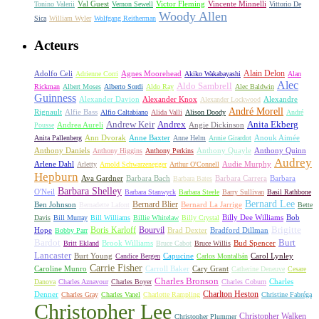
Val Guest
Vincente Minnelli
Tonino Valerii
Vernon Sewell
Victor Fleming
Vittorio De
Woody Allen
Sica
William Wyler
Wolfgang Reitherman
Acteurs
Alain Delon
Adolfo Celi
Agnes Moorehead
Adrienne Corri
Akiko Wakabayashi
Alan
Alec
Aldo Sambrell
Rickman
Albert Moses
Alberto Sordi
Aldo Ray
Alec Baldwin
Guinness
Alexander Davion
Alexander Knox
Alexandre
Alexander Lockwood
André Morell
Rignault
Alfie Bass
Alfio Caltabiano
Alida Valli
Alison Doody
André
Andrew Keir
Andrex
Anita Ekberg
Andrea Aureli
Angie Dickinson
Pousse
Ann Dvorak
Anne Baxter
Anouk Aimée
Anita Pallenberg
Anne Helm
Annie Girardot
Anthony Daniels
Anthony Quayle
Anthony Quinn
Anthony Higgins
Anthony Perkins
Audrey
Arlene Dahl
Audie Murphy
Arletty
Arnold Schwarzenegger
Arthur O'Connell
Hepburn
Ava Gardner
Barbara Bach
Barbara Carrera
Barbara
Barbara Bates
Barbara Shelley
O'Neil
Barbara Stanwyck
Barbara Steele
Barry Sullivan
Basil Rathbone
Bernard Lee
Bernard Blier
Ben Johnson
Bernard La Jarrige
Bernadette Lafont
Bette
Billy Dee Williams
Bob
Davis
Bill Murray
Bill Williams
Billie Whitelaw
Billy Crystal
Boris Karloff
Bourvil
Brigitte
Hope
Brad Dexter
Bradford Dillman
Bobby Parr
Bardot
Burt
Brook Williams
Bud Spencer
Britt Ekland
Bruce Cabot
Bruce Willis
Lancaster
Burt Young
Capucine
Carol Lynley
Candice Bergen
Carlos Montalbán
Carrie Fisher
Caroline Munro
Carroll Baker
Cary Grant
Catherine Deneuve
Cesare
Charles Bronson
Charles
Danova
Charles Aznavour
Charles Boyer
Charles Coburn
Charlton Heston
Denner
Charles Gray
Charles Vanel
Charlotte Rampling
Christine Fabréga
Christopher Lee
Christopher Walken
Christopher Plummer