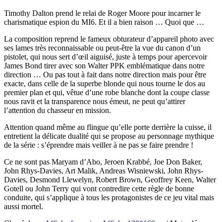
Timothy Dalton prend le relai de Roger Moore pour incarner le
charismatique espion du MI6. Et il a bien raison … Quoi que …
La composition reprend le fameux obturateur d’appareil photo avec
ses lames très reconnaissable ou peut-être la vue du canon d’un
pistolet, qui nous sert d’œil aiguisé, juste à temps pour apercevoir
James Bond tirer avec son Walter PPK emblématique dans notre
direction … Ou pas tout à fait dans notre direction mais pour être
exacte, dans celle de la superbe blonde qui nous tourne le dos au
premier plan et qui, vêtue d’une robe blanche dont la coupe classe
nous ravit et la transparence nous émeut, ne peut qu’attirer
l’attention du chasseur en mission.
Attention quand même au flingue qu’elle porte derrière la cuisse, il
entretient la délicate dualité qui se propose au personnage mythique
de la série : s’éprendre mais veiller à ne pas se faire prendre !
Ce ne sont pas Maryam d’Abo, Jeroen Krabbé, Joe Don Baker,
John Rhys-Davies, Art Malik, Andreas Wisniewski, John Rhys-
Davies, Desmond Llewelyn, Robert Brown, Geoffrey Keen, Walter
Gotell ou John Terry qui vont contredire cette règle de bonne
conduite, qui s’applique à tous les protagonistes de ce jeu vital mais
aussi mortel.