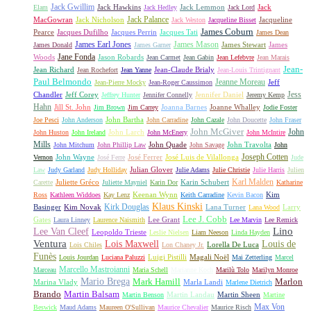
Jack Gwillim
Jack Hawkins
Jack Lemmon
Jack
Elam
Jack Hedley
Jack Lord
Jack Palance
MacGowran
Jack Nicholson
Jacqueline
Jack Weston
Jacqueline Bisset
James Coburn
Pearce
Jacques Dufilho
Jacques Perrin
Jacques Tati
James Dean
James Earl Jones
James Mason
James Stewart
James
James Donald
James Garner
Jane Fonda
Woods
Jason Robards
Jean Carmet
Jean Gabin
Jean Lefebvre
Jean Marais
Jean-
Jean Richard
Jean-Claude Brialy
Jean Rochefort
Jean Yanne
Jean-Louis Trintignant
Paul Belmondo
Jeanne Moreau
Jeff
Jean-Pierre Mocky
Jean-Roger Caussimon
Jess
Chandler
Jeff Corey
Jennifer Daniel
Jeffrey Hunter
Jennifer Connelly
Jeremy Kemp
Hahn
Jill St. John
Joanna Barnes
Joanne Whalley
Jim Brown
Jim Carrey
Jodie Foster
John Bartha
Joe Pesci
John Anderson
John Carradine
John Cazale
John Doucette
John Fraser
John McGiver
John
John Larch
John Huston
John Ireland
John McEnery
John McIntire
Mills
John Quade
John Travolta
John Mitchum
John Phillip Law
John Savage
John
Joseph Cotten
John Wayne
José Ferrer
José Luis de Vilallonga
Vernon
José Ferre
Jude
Julian Glover
Law
Judy Garland
Judy Holliday
Julie Adams
Julie Christie
Julie Harris
Julien
Karl Malden
Juliette Gréco
Karin Schubert
Carette
Juliette Mayniel
Karin Dor
Katharine
Keenan Wynn
Kim
Ross
Kathleen Widdoes
Kay Lenz
Keith Carradine
Kevin Bacon
Klaus Kinski
Kirk Douglas
Basinger
Kim Novak
Lana Turner
Larry
Lana Wood
Lee J. Cobb
Gates
Lee Grant
Laura Linney
Laurence Naismith
Lee Marvin
Lee Remick
Lino
Lee Van Cleef
Leopoldo Trieste
Leslie Nielsen
Liam Neeson
Linda Hayden
Ventura
Lois Maxwell
Louis de
Lorella De Luca
Lois Chiles
Lon Chaney Jr.
Funès
Luigi Pistilli
Magali Noël
Louis Jourdan
Luciana Paluzzi
Mai Zetterling
Marcel
Marcello Mastroianni
Marceau
Maria Schell
Marianne Koch
Marilù Tolo
Marilyn Monroe
Mario Brega
Mark Hamill
Marlon
Marina Vlady
Marla Landi
Marlene Dietrich
Martin Balsam
Brando
Martin Landau
Martin Sheen
Martin Benson
Martine
Max Von
Beswick
Maud Adams
Maureen O'Sullivan
Maurice Chevalier
Maurice Risch