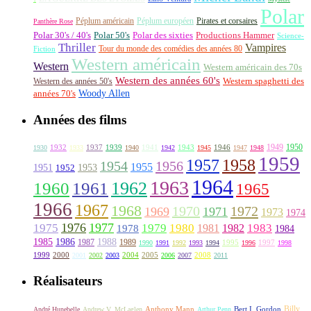
Polar
Péplum américain
Péplum européen
Pirates et corsaires
Panthère Rose
Polar 30's / 40's
Polar 50's
Polar des sixties
Productions Hammer
Science-
Thriller
Vampires
Tour du monde des comédies des années 80
Fiction
Western américain
Western
Western américain des 70s
Western des années 60's
Western des années 50's
Western spaghetti des
Woody Allen
années 70's
Années des films
1949
1950
1932
1937
1939
1941
1943
1946
1930
1933
1940
1942
1945
1947
1948
1959
1957
1958
1956
1954
1955
1951
1952
1953
1964
1963
1962
1960
1961
1965
1966
1967
1968
1970
1972
1969
1971
1973
1974
1976
1977
1975
1979
1980
1981
1983
1978
1982
1984
1985
1986
1988
1987
1989
1995
1997
1990
1991
1992
1993
1994
1996
1998
1999
2000
2004
2005
2008
2001
2002
2003
2006
2007
2011
Réalisateurs
Billy
Anthony Mann
André Hunebelle
Andrew V. McLaglen
Arthur Penn
Bert I. Gordon