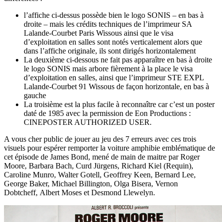
l’affiche ci-dessus possède bien le logo SONIS – en bas à
droite – mais les crédits techniques de l’imprimeur SA
Lalande-Courbet Paris Wissous ainsi que le visa
d’exploitation en salles sont notés verticalement alors que
dans l’affiche originale, ils sont dirigés horizontalement
La deuxième ci-dessous ne fait pas apparaître en bas à droite
le logo SONIS mais arbore fièrement à la place le visa
d’exploitation en salles, ainsi que l’imprimeur STE EXPL
Lalande-Courbet 91 Wissous de façon horizontale, en bas à
gauche
La troisième est la plus facile à reconnaître car c’est un poster
daté de 1985 avec la permission de Eon Productions :
CINEPOSTER AUTHORIZED USER.
A vous cher public de jouer au jeu des 7 erreurs avec ces trois
visuels pour espérer remporter la voiture amphibie emblématique de
cet épisode de James Bond, mené de main de maitre par Roger
Moore, Barbara Bach, Curd Jürgens, Richard Kiel (Requin),
Caroline Munro, Walter Gotell, Geoffrey Keen, Bernard Lee,
George Baker, Michael Billington, Olga Bisera, Vernon
Dobtcheff, Albert Moses et Desmond Llewelyn.