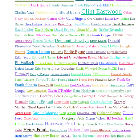
Claude Brasseur
Clark Gable
Claudia Cardinale
Cindi Wood
Claude Piéplu
Claude Rich
Clint Eastwood
Clifford Evans
Claudine Auger
Cliff Robertson
Colette
Curd Jürgens
Fleury
Colleen Dewhurst
Corinne Cléry
Cyd Charisse
Daliah Lavi
Dalida
Dan
Duryea
Dana Andrews
Dana Elcar
Darry Cowl
David Bowie
David Carradine
David Hemmings
David Prowse
Dean Martin
David Lodge
David Niven
Debbie Reynolds
Dennis Price
Deborah Kerr
Dennis Hopper
Debra Paget
Demi Moore
Denholm Elliott
Desmond Llewelyn
Donald
Derren Nesbitt
Derek Francis
Diane Keaton
Pleasence
Dorothy Malone
Douglas
Donald Sutherland
Donald Wolfit
Doug McClure
Duncan Lamont
Eddie Byrne
Wilmer
Ed Harris
Eddie Firestone
Edgar Buchanan
Edith Scob
Edmond O'Brien
Edward G. Robinson
Edwige Fenech
Edward Mulhare
Eli Wallach
Elisha Cook
Elizabeth Hartman
Elizabeth Taylor
Elsa Martinelli
Elvis Presley
Faye
Eric Porter
Ernest Borgnine
Enrique Lucero
Estelle Winwood
Everett McGill
Fernandel
Dunaway
Ferdy Mayne
Fernand Gravey
Fernand Ledoux
Fernando Sancho
Forrest Tucker
Frank Oz
Forest Whitaker
Francis Blanche
Franco Nero
Françoise Rosay
Frank Sinatra
Gary
Frank Wolff
Fred Astaire
Fred MacMurray
Gaby Morlay
Gary Combs
Cooper
Gavan O'Herlihy
Gene Hackman
Gary Lockwood
Gene Kelly
Geneviève Page
Geoffrey Keen
Geoffrey Lewis
George C. Scott
George
George Baker
George Cole
Kennedy
George Peppard
George Sanders
Georges
George Raft
George Rigaud
Gert Fröbe
Marchal
Gian Maria Volonté
Gérard Jugnot
Gia Scala
Giacomo Rossi-Stuart
Glenn
Gina Lollobrigida
Giuliano Gemma
Gianni Garko
Giorgia Moll
Giovanna Ralli
Gregory Peck
Ford
Grégoire Aslan
Grace Jones
Gregory Walcott
Hal Needham
Harold
Harrison Ford
Harry Carey Jr.
J. Stone
Harold Sakata
Harry Dean Stanton
Harvey
Henry Fonda
Herbert Lom
Henry Silva
Keitel
Honor Blackman
Hugh Jackman
Humphrey Bogart
Ingrid Bergman
Hume Cronyn
Ida Galli
Ingrid Pitt
Jack Black
Jack