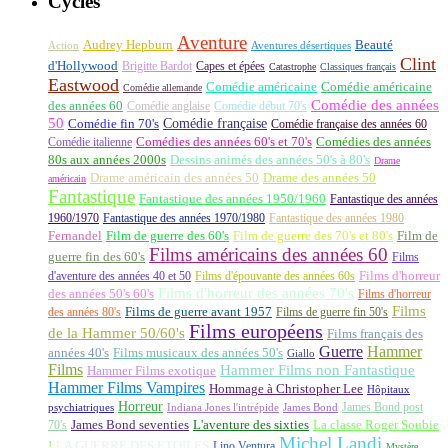
Cycles
Aventure
Audrey Hepburn
Beauté
Aventures désertiques
Action
Clint
d'Hollywood
Brigitte Bardot
Capes et épées
Catastrophe
Classiques français
Eastwood
Comédie américaine
Comédie américaine
Comédie allemande
Comédie des années
des années 60
Comédie anglaise
Comédie début 70's
50
Comédie française
Comédie fin 70's
Comédie française des années 60
Comédie italienne
Comédies des années 60's et 70's
Comédies des années
80s aux années 2000s
Dessins animés des années 50's à 80's
Drame
Drame américain des années 50
Drame des années 50
américain
Fantastique
Fantastique des années 1950/1960
Fantastique des années
1960/1970
Fantastique des années 1970/1980
Fantastique des années 1980
Fernandel
Film de guerre des 60's
Film de guerre des 70's et 80's
Film de
Films américains des années 60
guerre fin des 60's
Films
d'aventure des années 40 et 50
Films d'épouvante des années 60s
Films d'horreur
Films d'horreur des années 70's
des années 50's 60's
Films d'horreur
Films
des années 80's
Films de guerre avant 1957
Films de guerre fin 50's
Films européens
de la Hammer 50/60's
Films français des
Guerre
Hammer
années 40's
Films musicaux des années 50's
Giallo
Films
Hammer Films non Fantastique
Hammer Films exotique
Hammer Films Vampires
Hommage à Christopher Lee
Hôpitaux
Horreur
James Bond post
Indiana Jones l'intrépide
psychiatriques
James Bond
La classe Roger Soubie
70's
James Bond seventies
L'aventure des sixties
Michel Landi
!
LA GUERRE DES ETOILES
Lino Ventura
Mystère