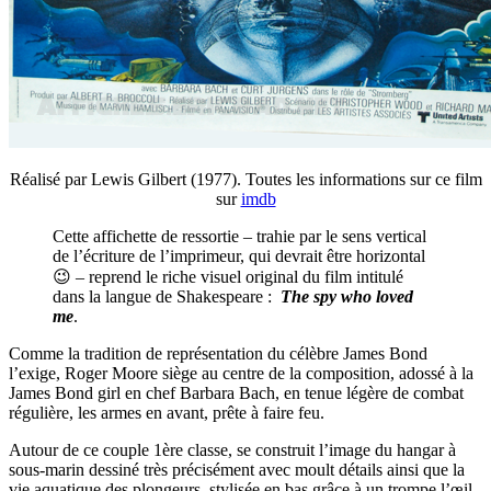
Réalisé par Lewis Gilbert (1977). Toutes les informations sur ce film
sur
imdb
Cette affichette de ressortie – trahie par le sens vertical
de l’écriture de l’imprimeur, qui devrait être horizontal
😉 – reprend le riche visuel original du film intitulé
dans la langue de Shakespeare :
The spy who loved
me
.
Comme la tradition de représentation du célèbre James Bond
l’exige, Roger Moore siège au centre de la composition, adossé à la
James Bond girl en chef Barbara Bach, en tenue légère de combat
régulière, les armes en avant, prête à faire feu.
Autour de ce couple 1ère classe, se construit l’image du hangar à
sous-marin dessiné très précisément avec moult détails ainsi que la
vie aquatique des plongeurs, stylisée en bas grâce à un trompe l’œil