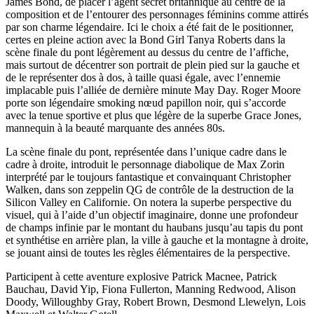
James Bond, de placer l’agent secret britannique au centre de la
composition et de l’entourer des personnages féminins comme attirés
par son charme légendaire. Ici le choix a été fait de le positionner,
certes en pleine action avec la Bond Girl Tanya Roberts dans la
scène finale du pont légèrement au dessus du centre de l’affiche,
mais surtout de décentrer son portrait de plein pied sur la gauche et
de le représenter dos à dos, à taille quasi égale, avec l’ennemie
implacable puis l’alliée de dernière minute May Day. Roger Moore
porte son légendaire smoking nœud papillon noir, qui s’accorde
avec la tenue sportive et plus que légère de la superbe Grace Jones,
mannequin à la beauté marquante des années 80s.
La scène finale du pont, représentée dans l’unique cadre dans le
cadre à droite, introduit le personnage diabolique de Max Zorin
interprété par le toujours fantastique et convainquant Christopher
Walken, dans son zeppelin QG de contrôle de la destruction de la
Silicon Valley en Californie. On notera la superbe perspective du
visuel, qui à l’aide d’un objectif imaginaire, donne une profondeur
de champs infinie par le montant du haubans jusqu’au tapis du pont
et synthétise en arrière plan, la ville à gauche et la montagne à droite,
se jouant ainsi de toutes les règles élémentaires de la perspective.
Participent à cette aventure explosive Patrick Macnee, Patrick
Bauchau, David Yip, Fiona Fullerton, Manning Redwood, Alison
Doody, Willoughby Gray, Robert Brown, Desmond Llewelyn, Lois