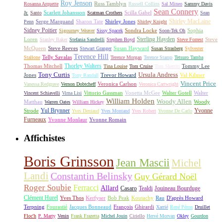
Roy Jenson
Russ Tamblyn
Rosanna Arquette
Russell Collins
Sal Mineo
Sammy Davis
Sean Connery
Scarlett Johansson
Scilla Gabel
Jr.
Santo
Scatman Crothers
Sean
Shirley MacLaine
Serge Marquand
Sharon Tate
Shirley Jones
Penn
Shirley Knight
Sidney Poitier
Sondra Locke
Sophia
Sigourney Weaver
Sissy Spacek
Soon-Tek Oh
Sterling Hayden
Loren
Steve
Stanley Baker
Stefania Sandrelli
Stephen Boyd
Steve Forrest
McQueen
Steve Reeves
Susan Hayward
Stewart Granger
Susan Strasberg
Sylvester
Terence Hill
Telly Savalas
Stallone
Terence Morgan
Terence Stamp
Tetsuro Tamba
Thorley Walters
Thomas Mitchell
Tommy Lee
Tina Louise
Tom Cruise
Tom Skerritt
Tony Curtis
Ursula Andress
Jones
Trevor Howard
Val Kilmer
Tony Randall
Vincent Price
Veronica Carlson
Vanessa Redgrave
Vernon Dobtcheff
Veronica Cartwright
Vittorio Gassman
Vonetta McGee
Walter Gotell
Walter
Vincent Schiavelli
Virna Lisi
William Holden
Woody Allen
Matthau
Woody
Warren Oates
William Hickey
Yul Brynner
Yvonne
Strode
Yves Deniaud
Yves Montand
Yves Robert
Yvonne De Carlo
Furneaux
Yvonne Monlaur
Yvonne Romain
Affichistes
Boris Grinsson
Jean Mascii
Michel
Landi
Constantin Belinsky
Guy Gérard Noël
Roger Soubie
Ferracci
Allard
Casaro
Tealdi
Jouineau Bourduge
Clément Hurel
Yves Thos
Kerfyser
Bob Peak
Koutachy
Rau
D'après Howard
Terpning
Fourastié
Jacques Bonneaud
François
Ghirardi
Xarrié
René Péron
Druillet
Floc'h
P. Marty
Venin
Frank Frazetta
Michel Jouin
Ciriello
Hervé Morvan
Okley
Gourdon