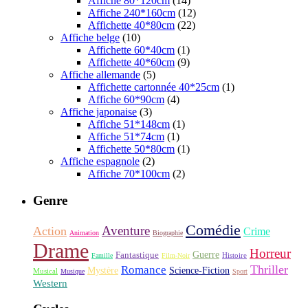
Affiche 80*120cm
(14)
Affiche 240*160cm
(12)
Affichette 40*80cm
(22)
Affiche belge
(10)
Affichette 60*40cm
(1)
Affichette 40*60cm
(9)
Affiche allemande
(5)
Affichette cartonnée 40*25cm
(1)
Affiche 60*90cm
(4)
Affiche japonaise
(3)
Affiche 51*148cm
(1)
Affiche 51*74cm
(1)
Affichette 50*80cm
(1)
Affiche espagnole
(2)
Affiche 70*100cm
(2)
Genre
Comédie
Aventure
Action
Crime
Animation
Biographie
Drame
Horreur
Fantastique
Guerre
Histoire
Famille
Film-Noir
Thriller
Romance
Science-Fiction
Mystère
Musical
Musique
Sport
Western