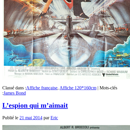
Classé dans :
Affiche française
,
Affiche 120*160cm
|
Mots-clés
:
James Bond
L’espion qui m’aimait
Publié le
21 mai 2014
par
Eric