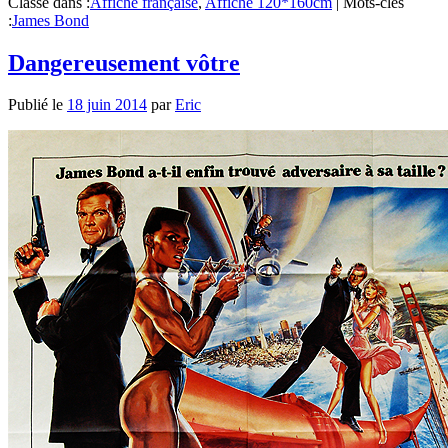
Classé dans :
Affiche française
,
Affiche 120*160cm
|
Mots-clés
:
James Bond
Dangereusement vôtre
Publié le
18 juin 2014
par
Eric