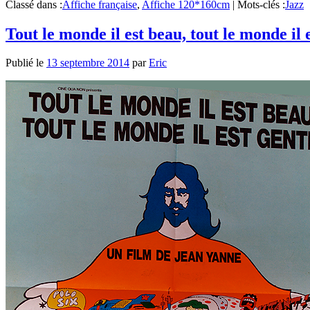
Classé dans :
Affiche française
,
Affiche 120*160cm
|
Mots-clés :
Jazz
Tout le monde il est beau, tout le monde il e
Publié le
13 septembre 2014
par
Eric