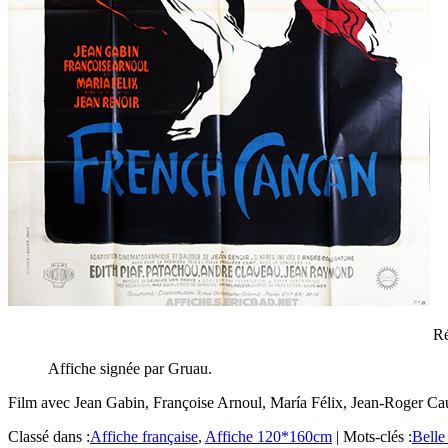
Ré
Affiche signée par Gruau.
Film avec Jean Gabin, Françoise Arnoul, María Félix, Jean-Roger Ca
Classé dans :
Affiche française
,
Affiche 120*160cm
|
Mots-clés :
Belle 