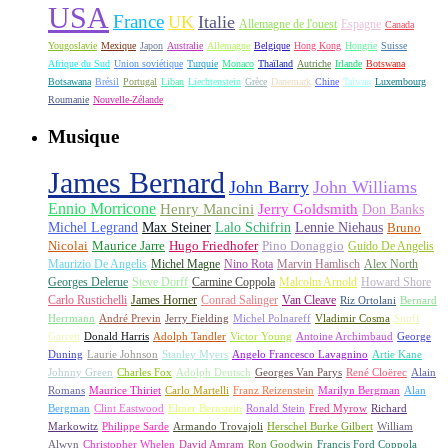
USA
France
UK
Italie
Allemagne de l'ouest
Espagne
Canada
Yougoslavie
Mexique
Japon
Australie
Allemagne
Belgique
Hong Kong
Hongrie
Suisse
Afrique du Sud
Union soviétique
Turquie
Monaco
Thaïland
Autriche
Irlande
Botswana
Botsawana
Brésil
Portugal
Liban
Liechtenstein
Grèce
Danemark
Chine
Taïwan
Luxembourg
Roumanie
Nouvelle-Zélande
Musique
James Bernard
John Barry
John Williams
Ennio Morricone
Henry Mancini
Jerry Goldsmith
Don Banks
Michel Legrand
Max Steiner
Lalo Schifrin
Lennie Niehaus
Bruno
Nicolai
Maurice Jarre
Hugo Friedhofer
Pino Donaggio
Guido De Angelis
Maurizio De Angelis
Michel Magne
Nino Rota
Marvin Hamlisch
Alex North
Georges Delerue
Steve Dorff
Carmine Coppola
Malcolm Arnold
Howard Shore
Carlo Rustichelli
James Horner
Conrad Salinger
Van Cleave
Riz Ortolani
Bernard
Herrmann
André Previn
Jerry Fielding
Michel Polnareff
Vladimir Cosma
Snuff
Garrett
Donald Harris
Adolph Tandler
Victor Young
Antoine Archimbaud
George
Duning
Laurie Johnson
Stanley Myers
Angelo Francesco Lavagnino
Artie Kane
Johnny Green
Charles Fox
Adolph Deutsch
Georges Van Parys
René Cloërec
Alain
Romans
Maurice Thiriet
Carlo Martelli
Franz Reizenstein
Marilyn Bergman
Alan
Bergman
Clint Eastwood
Elmer Bernstein
Ronald Stein
Fred Myrow
Richard
Markowitz
Philippe Sarde
Armando Trovajoli
Herschel Burke Gilbert
William
Alwyn
Christopher Whelen
David Amram
Ron Goodwin
Francis Ford Coppola