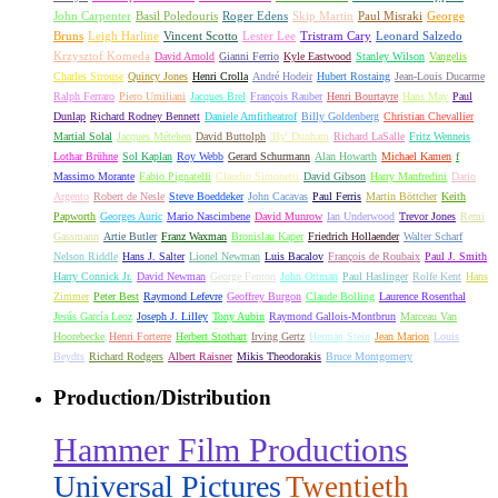
John Carpenter
Basil Poledouris
Roger Edens
Skip Martin
Paul Misraki
George
Bruns
Leigh Harline
Vincent Scotto
Lester Lee
Tristram Cary
Leonard Salzedo
Krzysztof Komeda
David Arnold
Gianni Ferrio
Kyle Eastwood
Stanley Wilson
Vangelis
Charles Strouse
Quincy Jones
Henri Crolla
André Hodeir
Hubert Rostaing
Jean-Louis Ducarme
Ralph Ferraro
Piero Umiliani
Jacques Brel
François Rauber
Henri Bourtayre
Hans May
Paul
Dunlap
Richard Rodney Bennett
Daniele Amfitheatrof
Billy Goldenberg
Christian Chevallier
Martial Solal
Jacques Métehen
David Buttolph
'By' Dunham
Richard LaSalle
Fritz Wenneis
Lothar Brühne
Sol Kaplan
Roy Webb
Gerard Schurmann
Alan Howarth
Michael Kamen
f
Massimo Morante
Fabio Pignatelli
Claudio Simonetti
David Gibson
Harry Manfredini
Dario
Argento
Robert de Nesle
Steve Boeddeker
John Cacavas
Paul Ferris
Martin Böttcher
Keith
Papworth
Georges Auric
Mario Nascimbene
David Munrow
Ian Underwood
Trevor Jones
Remi
Gassmann
Artie Butler
Franz Waxman
Bronislau Kaper
Friedrich Hollaender
Walter Scharf
Nelson Riddle
Hans J. Salter
Lionel Newman
Luis Bacalov
François de Roubaix
Paul J. Smith
Harry Connick Jr.
David Newman
George Fenton
John Ottman
Paul Haslinger
Rolfe Kent
Hans
Zimmer
Peter Best
Raymond Lefevre
Geoffrey Burgon
Claude Bolling
Laurence Rosenthal
Jesús García Leoz
Joseph J. Lilley
Tony Aubin
Raymond Gallois-Montbrun
Marceau Van
Hoorebecke
Henri Forterre
Herbert Stothart
Irving Gertz
Herman Stein
Jean Marion
Louis
Beydts
Richard Rodgers
Albert Raisner
Mikis Theodorakis
Bruce Montgomery
Production/Distribution
Hammer Film Productions
Universal Pictures
Twentieth