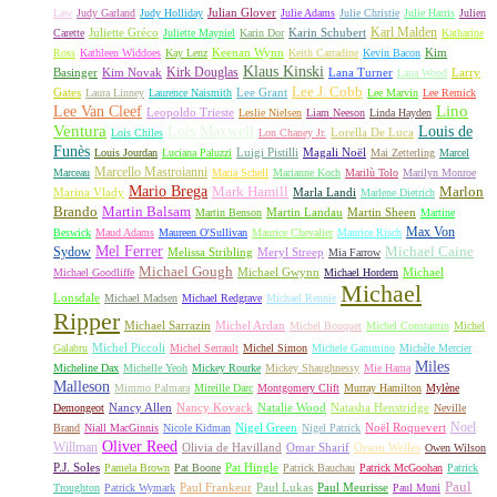
Julian Glover
Law
Judy Garland
Judy Holliday
Julie Adams
Julie Christie
Julie Harris
Julien
Karl Malden
Juliette Gréco
Karin Schubert
Carette
Juliette Mayniel
Karin Dor
Katharine
Keenan Wynn
Kim
Ross
Kathleen Widdoes
Kay Lenz
Keith Carradine
Kevin Bacon
Klaus Kinski
Kirk Douglas
Basinger
Kim Novak
Lana Turner
Larry
Lana Wood
Lee J. Cobb
Gates
Lee Grant
Laura Linney
Laurence Naismith
Lee Marvin
Lee Remick
Lino
Lee Van Cleef
Leopoldo Trieste
Leslie Nielsen
Liam Neeson
Linda Hayden
Ventura
Lois Maxwell
Louis de
Lorella De Luca
Lois Chiles
Lon Chaney Jr.
Funès
Luigi Pistilli
Magali Noël
Louis Jourdan
Luciana Paluzzi
Mai Zetterling
Marcel
Marcello Mastroianni
Marceau
Maria Schell
Marianne Koch
Marilù Tolo
Marilyn Monroe
Mario Brega
Mark Hamill
Marlon
Marina Vlady
Marla Landi
Marlene Dietrich
Martin Balsam
Brando
Martin Landau
Martin Sheen
Martin Benson
Martine
Max Von
Beswick
Maud Adams
Maureen O'Sullivan
Maurice Chevalier
Maurice Risch
Mel Ferrer
Sydow
Michael Caine
Melissa Stribling
Meryl Streep
Mia Farrow
Michael Gough
Michael Gwynn
Michael
Michael Goodliffe
Michael Hordern
Michael
Lonsdale
Michael Madsen
Michael Redgrave
Michael Rennie
Ripper
Michael Sarrazin
Michel Ardan
Michel Bouquet
Michel Constantin
Michel
Michel Piccoli
Galabru
Michel Serrault
Michel Simon
Michele Gammino
Michèle Mercier
Miles
Micheline Dax
Michelle Yeoh
Mickey Rourke
Mickey Shaughnessy
Mie Hama
Malleson
Mimmo Palmara
Mireille Darc
Montgomery Clift
Murray Hamilton
Mylène
Nancy Allen
Nancy Kovack
Natalie Wood
Natasha Henstridge
Demongeot
Neville
Noel
Nigel Green
Noël Roquevert
Brand
Niall MacGinnis
Nicole Kidman
Nigel Patrick
Oliver Reed
Willman
Olivia de Havilland
Omar Sharif
Orson Welles
Owen Wilson
P.J. Soles
Pat Hingle
Pamela Brown
Pat Boone
Patrick Bauchau
Patrick McGoohan
Patrick
Paul
Paul Frankeur
Paul Lukas
Paul Meurisse
Troughton
Patrick Wymark
Paul Muni