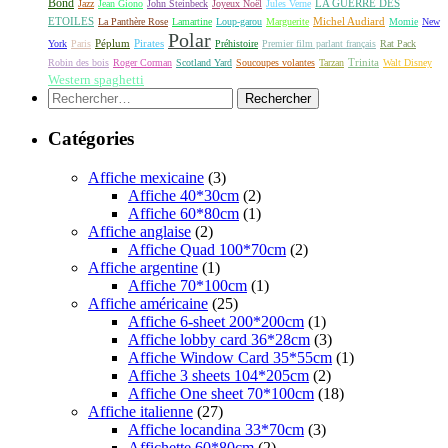
Bond
LA GUERRE DES
Jazz
Jean Giono
John Steinbeck
Joyeux Noël
Jules Verne
ETOILES
Michel Audiard
La Panthère Rose
Lamartine
Loup-garou
Marguerite
Momie
New
Polar
Péplum
Pirates
York
Paris
Préhistoire
Premier film parlant français
Rat Pack
Robin des bois
Roger Corman
Scotland Yard
Soucoupes volantes
Tarzan
Trinita
Walt Disney
Western spaghetti
Rechercher :
Catégories
Affiche mexicaine
(3)
Affiche 40*30cm
(2)
Affiche 60*80cm
(1)
Affiche anglaise
(2)
Affiche Quad 100*70cm
(2)
Affiche argentine
(1)
Affiche 70*100cm
(1)
Affiche américaine
(25)
Affiche 6-sheet 200*200cm
(1)
Affiche lobby card 36*28cm
(3)
Affiche Window Card 35*55cm
(1)
Affiche 3 sheets 104*205cm
(2)
Affiche One sheet 70*100cm
(18)
Affiche italienne
(27)
Affiche locandina 33*70cm
(3)
Affichette 60*80cm
(2)