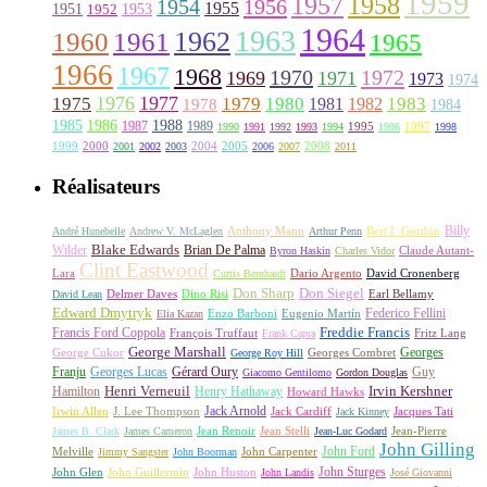
1959
1957
1958
1956
1954
1955
1951
1952
1953
1964
1963
1962
1960
1961
1965
1966
1967
1968
1970
1972
1969
1971
1973
1974
1976
1977
1975
1979
1980
1981
1983
1978
1982
1984
1985
1986
1988
1987
1989
1995
1997
1990
1991
1992
1993
1994
1996
1998
1999
2000
2004
2005
2008
2001
2002
2003
2006
2007
2011
Réalisateurs
Billy
Anthony Mann
André Hunebelle
Andrew V. McLaglen
Arthur Penn
Bert I. Gordon
Wilder
Blake Edwards
Brian De Palma
Claude Autant-
Byron Haskin
Charles Vidor
Clint Eastwood
Lara
David Cronenberg
Curtis Bernhardt
Dario Argento
Don Sharp
Don Siegel
David Lean
Delmer Daves
Dino Risi
Earl Bellamy
Edward Dmytryk
Federico Fellini
Elia Kazan
Enzo Barboni
Eugenio Martín
Freddie Francis
Francis Ford Coppola
François Truffaut
Fritz Lang
Frank Capra
George Marshall
George Cukor
Georges
George Roy Hill
Georges Combret
Franju
Georges Lucas
Gérard Oury
Guy
Giacomo Gentilomo
Gordon Douglas
Irvin Kershner
Henri Verneuil
Henry Hathaway
Hamilton
Howard Hawks
Jack Arnold
Jacques Tati
Irwin Allen
J. Lee Thompson
Jack Cardiff
Jack Kinney
James B. Clark
James Cameron
Jean Renoir
Jean Stelli
Jean-Luc Godard
Jean-Pierre
John Gilling
John Carpenter
John Ford
Melville
Jimmy Sangster
John Boorman
John Sturges
John Huston
John Glen
John Guillermin
John Landis
José Giovanni