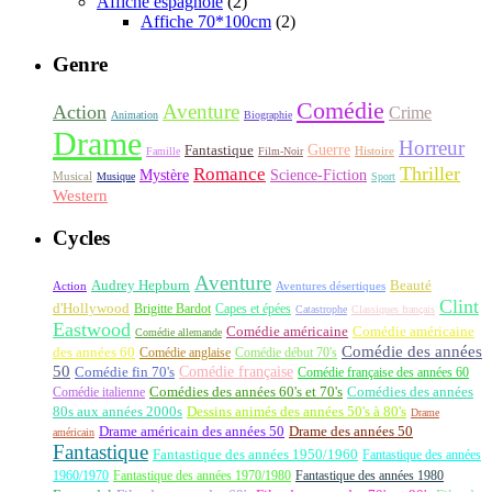
Affiche espagnole
(2)
Affiche 70*100cm
(2)
Genre
Comédie
Aventure
Action
Crime
Animation
Biographie
Drame
Horreur
Fantastique
Guerre
Histoire
Famille
Film-Noir
Thriller
Romance
Science-Fiction
Mystère
Musical
Musique
Sport
Western
Cycles
Aventure
Audrey Hepburn
Beauté
Aventures désertiques
Action
Clint
d'Hollywood
Brigitte Bardot
Capes et épées
Catastrophe
Classiques français
Eastwood
Comédie américaine
Comédie américaine
Comédie allemande
Comédie des années
des années 60
Comédie anglaise
Comédie début 70's
50
Comédie française
Comédie fin 70's
Comédie française des années 60
Comédie italienne
Comédies des années 60's et 70's
Comédies des années
80s aux années 2000s
Dessins animés des années 50's à 80's
Drame
Drame américain des années 50
Drame des années 50
américain
Fantastique
Fantastique des années 1950/1960
Fantastique des années
1960/1970
Fantastique des années 1970/1980
Fantastique des années 1980