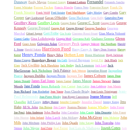
Fernandel
Dunaway
Ferdy Mayne
Fernand Gravey
Fernand Ledoux
Fernando Sancho
Forrest Tucker
Frank Oz
Forest Whitaker
Francis Blanche
Franco Nero
Françoise Rosay
Frank Sinatra
Gary
Frank Wolff
Fred Astaire
Fred MacMurray
Gaby Morlay
Gary Combs
Cooper
Gavan O'Herlihy
Gene Hackman
Gary Lockwood
Gene Kelly
Geneviève Page
Geoffrey Keen
Geoffrey Lewis
George C. Scott
George
George Baker
George Cole
Kennedy
George Peppard
George Sanders
Georges
George Raft
George Rigaud
Gert Fröbe
Marchal
Gian Maria Volonté
Gérard Jugnot
Gia Scala
Giacomo Rossi-Stuart
Glenn
Gina Lollobrigida
Giuliano Gemma
Gianni Garko
Giorgia Moll
Giovanna Ralli
Gregory Peck
Ford
Grégoire Aslan
Grace Jones
Gregory Walcott
Hal Needham
Harold
Harrison Ford
Harry Carey Jr.
J. Stone
Harold Sakata
Harry Dean Stanton
Harvey
Henry Fonda
Herbert Lom
Henry Silva
Keitel
Honor Blackman
Hugh Jackman
Humphrey Bogart
Ingrid Bergman
Hume Cronyn
Ida Galli
Ingrid Pitt
Jack Black
Jack
Jack Gwillim
Jack Hawkins
Jack Lemmon
Jack
Elam
Jack Hedley
Jack Lord
Jack Palance
MacGowran
Jack Nicholson
Jacqueline
Jack Weston
Jacqueline Bisset
James Coburn
Pearce
Jacques Dufilho
Jacques Perrin
Jacques Tati
James Dean
James Earl Jones
James Mason
James Stewart
James
James Donald
James Garner
Jane Fonda
Woods
Jason Robards
Jean Carmet
Jean Gabin
Jean Lefebvre
Jean Marais
Jean-
Jean Richard
Jean-Claude Brialy
Jean Rochefort
Jean Yanne
Jean-Louis Trintignant
Paul Belmondo
Jeanne Moreau
Jeff
Jean-Pierre Mocky
Jean-Roger Caussimon
Jess
Chandler
Jeff Corey
Jennifer Daniel
Jeffrey Hunter
Jennifer Connelly
Jeremy Kemp
Hahn
Jill St. John
Joanna Barnes
Joanne Whalley
Jim Brown
Jim Carrey
Jodie Foster
John Bartha
Joe Pesci
John Anderson
John Carradine
John Cazale
John Doucette
John Fraser
John McGiver
John
John Larch
John Huston
John Ireland
John McEnery
John McIntire
Mills
John Quade
John Travolta
John Mitchum
John Phillip Law
John Savage
John
Joseph Cotten
John Wayne
José Ferrer
José Luis de Vilallonga
Vernon
José Ferre
Jude