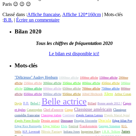
Paris 😉 😉 😉
Classé dans :
Affiche française
,
Affiche 120*160cm
|
Mots-clés
:
B.B.
|
Écrire un commentaire
Bilan 2020
Tous les chiffres de fréquentation 2020
Le bilan est disponible ici!
Mots-clés
"Délicieuse" Audrey Hepburn
1000ème affiche
100ème affiche
150ème affiche
200ème
affiche
250ème affiche
300ème affiche
350ème affiche
400ème affiche
450ème affiche
500ème
affiche
550ème affiche
600ème affiche
650ème affiche
700ème affiche
750ème affiche
800ème
Aliens
affiche
850ème affiche
900ème affiche
950ème affiche
Alfred Hitchcock
Arthur Conan
Belle actrice
B.B.
Bebel !
Capes
Doyle
Billard
Bonne année 2012 !
Classique américain
et épées
Classique
Catastrophes
Chef-d'oeuvre
Cirque
comédie française
Classique italien
Continent
d'après Gaston Leroux
D'après Marcel Aymé
Dracula
Dessin animé
d'après Pierre Boulle
Dinosaure
Douglas Slocombe
Edgar Allan Poe
Frankenstein
Edgar Rice Burroughs
Edgar Wallace
Elvis
Festival
Georges Simenon
H.G.
James
Héroic Fantasy
Wells
H.P. Lovecraft
Indiana Jones
Inspecteur Harry
J.R.R. Tolkien