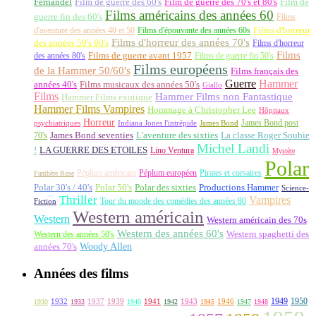
Fernandel
Film de guerre des 60's
Film de guerre des 70's et 80's
Film de
Films américains des années 60
guerre fin des 60's
Films
d'aventure des années 40 et 50
Films d'épouvante des années 60s
Films d'horreur
Films d'horreur des années 70's
des années 50's 60's
Films d'horreur
Films
des années 80's
Films de guerre avant 1957
Films de guerre fin 50's
Films européens
de la Hammer 50/60's
Films français des
Guerre
Hammer
années 40's
Films musicaux des années 50's
Giallo
Films
Hammer Films non Fantastique
Hammer Films exotique
Hammer Films Vampires
Hommage à Christopher Lee
Hôpitaux
Horreur
James Bond post
Indiana Jones l'intrépide
psychiatriques
James Bond
La classe Roger Soubie
70's
James Bond seventies
L'aventure des sixties
Michel Landi
!
LA GUERRE DES ETOILES
Lino Ventura
Mystère
Polar
Péplum américain
Péplum européen
Pirates et corsaires
Panthère Rose
Polar 30's / 40's
Polar 50's
Polar des sixties
Productions Hammer
Science-
Thriller
Vampires
Tour du monde des comédies des années 80
Fiction
Western américain
Western
Western américain des 70s
Western des années 60's
Western des années 50's
Western spaghetti des
Woody Allen
années 70's
Années des films
1949
1950
1932
1937
1939
1941
1943
1946
1930
1933
1940
1942
1945
1947
1948