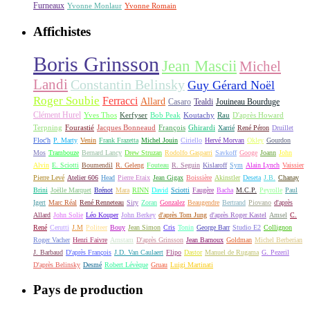
Furneaux
Yvonne Monlaur
Yvonne Romain
Affichistes
Boris Grinsson
Jean Mascii
Michel
Landi
Constantin Belinsky
Guy Gérard Noël
Roger Soubie
Ferracci
Allard
Casaro
Tealdi
Jouineau Bourduge
Clément Hurel
Yves Thos
Kerfyser
Bob Peak
Koutachy
Rau
D'après Howard
Terpning
Fourastié
Jacques Bonneaud
François
Ghirardi
Xarrié
René Péron
Druillet
Floc'h
P. Marty
Venin
Frank Frazetta
Michel Jouin
Ciriello
Hervé Morvan
Okley
Gourdon
Mos
Trambouze
Bernard Lancy
Drew Struzan
Rodolfo Gasparri
Savkoff
Googe
Joann
John
Alvin
E. Sciotti
Boumendil
R. Geleng
Fouteau
R. Seguin
Kislaroff
Sym
Alain Lynch
Vaissier
Pierre Levé
Atelier 606
Head
Pierre Etaix
Jean Gigax
Boissière
Akinstler
Deseta
J.B.
Chanay
Brini
Joëlle Marquet
Brénot
Mara
RINN
David
Sciotti
Faugère
Bacha
M.C.P.
Peyrolle
Paul
Igert
Marc Réal
René Renneteau
Siry
Zoran
Gonzalez
Beaugendre
Bertrand
Piovano
d'après
Allard
John Solie
Léo Kouper
John Berkey
d'après Tom Jung
d'après Roger Kastel
Amsel
C.
René
Cerutti
J.M
Politeer
Bouy
Jean Simon
Cris
Tonin
George Barr
Studio E2
Collignon
Roger Vacher
Henri Faivre
Arnstam
D'après Grinsson
Jean Barnoux
Goldman
Michel Berberian
J. Barbaud
D'après François
J.D. Van Caulaert
Flipo
Dastor
Manuel de Rugama
G. Pezeril
D'après Belinsky
Desmé
Robert Lévèque
Gruau
Luigi Martinati
Pays de production