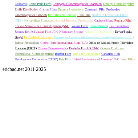
Concordia
Rome Paris Films
Compagnia Cinematografica Champion
Emmepi Cinematografica
Étoile Distribution
Clarion Films
Enigma Productions
Constantin Film Produktion
Cinematografica Associati
Les Films du Carrosse
Ultra Film
Nouvelles Éditions de Films
(NEF)
Metropolitan Filmexport
Samuel Bronston Productions
Capitole Films
Romana Film
Société Nouvelle de Cinématographie (SNC)
Valoria Films
Rastar Pictures
Les Productions
Jacques Roitfeld
Jadran Film
AVCO Embassy Pictures
Rafran Cinematografica
Devon/Persky-
Bright
Hal Wallis Productions
Compagnie Commerciale Française Cinématographique (CCFC)
Belstar Productions
Cinétel
Euro International Film (EIA)
Office de Radiodiffusion Télévision
Française (ORTF)
Tritone Cinematografica
Deutsche Fox AG (Defa)
Oceania Produzioni
Internazionali Cinematografiche
Rizzoli Film
Terra Film Produktion
Canadian Film
Development Corporation (CFDC)
Fair Film
United Productions of America (UPA)
Jason Films
ericbad.net 2011-2025