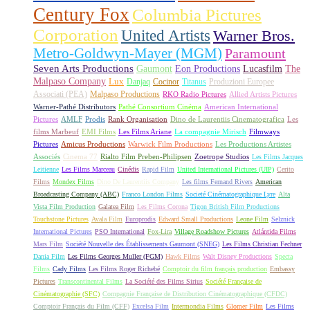
Century Fox
Columbia Pictures
Corporation
United Artists
Warner Bros.
Metro-Goldwyn-Mayer (MGM)
Paramount
Seven Arts Productions
Gaumont
Eon Productions
Lucasfilm
The
Malpaso Company
Lux
Danjaq
Cocinor
Titanus
Produzioni Europee
Associati (PEA)
Malpaso Productions
RKO Radio Pictures
Allied Artists Pictures
Warner-Pathé Distributors
Pathé Consortium Cinéma
American International
Pictures
AMLF
Prodis
Rank Organisation
Dino de Laurentiis Cinematografica
Les
films Marbeuf
EMI Films
Les Films Ariane
La compagnie Mirisch
Filmways
Pictures
Amicus Productions
Warwick Film Productions
Les Productions Artistes
Associés
Cinema 77
Rialto Film Preben-Philipsen
Zoetrope Studios
Les Films Jacques
Leitienne
Les Films Marceau
Cinédis
Rapid Film
United International Pictures (UIP)
Cerito
Films
Mondex Films
Dino De Laurentiis Company
Les films Fernand Rivers
American
Broadcasting Company (ABC)
Franco London Films
Societé Cinématographique Lyre
Alta
Vista Film Production
Galatea Film
Les Films Corona
Tigon British Film Productions
Touchstone Pictures
Avala Film
Europrodis
Edward Small Productions
Leone Film
Selznick
International Pictures
PSO International
Fox-Lira
Village Roadshow Pictures
Atlántida Films
Mars Film
Société Nouvelle des Établissements Gaumont (SNEG)
Les Films Christian Fechner
Dania Film
Les Films Georges Muller (FGM)
Hawk Films
Walt Disney Productions
Specta
Films
Cady Films
Les Films Roger Richebé
Comptoir du film français production
Embassy
Pictures
Transcontinental Films
La Société des Films Sirius
Société Française de
Cinématographie (SFC)
Compagnie Française de Distribution Cinématographique (CFDC)
Comptoir Français du Film (CFF)
Excelsa Film
Intermondia Films
Glomer Film
Les Films