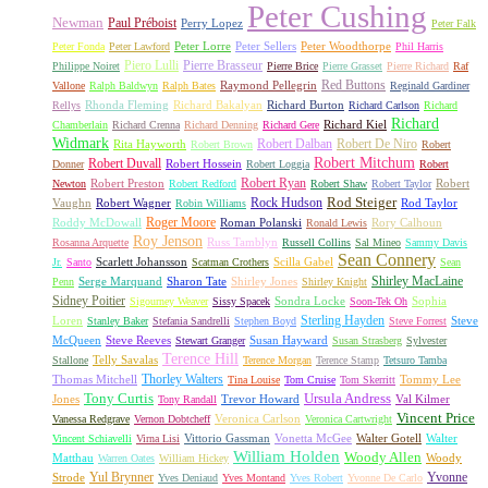
Peter Cushing
Newman
Paul Préboist
Perry Lopez
Peter Falk
Peter Lorre
Peter Sellers
Peter Woodthorpe
Peter Fonda
Peter Lawford
Phil Harris
Piero Lulli
Pierre Brasseur
Philippe Noiret
Pierre Brice
Pierre Grasset
Pierre Richard
Raf
Red Buttons
Raymond Pellegrin
Vallone
Ralph Baldwyn
Ralph Bates
Reginald Gardiner
Rhonda Fleming
Richard Bakalyan
Richard Burton
Rellys
Richard Carlson
Richard
Richard
Richard Kiel
Chamberlain
Richard Crenna
Richard Denning
Richard Gere
Widmark
Robert Dalban
Robert De Niro
Rita Hayworth
Robert Brown
Robert
Robert Mitchum
Robert Duvall
Robert Hossein
Donner
Robert Loggia
Robert
Robert Ryan
Robert Preston
Robert
Newton
Robert Redford
Robert Shaw
Robert Taylor
Rock Hudson
Rod Steiger
Vaughn
Robert Wagner
Rod Taylor
Robin Williams
Roger Moore
Roddy McDowall
Roman Polanski
Rory Calhoun
Ronald Lewis
Roy Jenson
Russ Tamblyn
Rosanna Arquette
Russell Collins
Sal Mineo
Sammy Davis
Sean Connery
Scarlett Johansson
Scilla Gabel
Jr.
Santo
Scatman Crothers
Sean
Shirley MacLaine
Serge Marquand
Sharon Tate
Shirley Jones
Penn
Shirley Knight
Sidney Poitier
Sondra Locke
Sophia
Sigourney Weaver
Sissy Spacek
Soon-Tek Oh
Sterling Hayden
Loren
Steve
Stanley Baker
Stefania Sandrelli
Stephen Boyd
Steve Forrest
McQueen
Steve Reeves
Susan Hayward
Stewart Granger
Susan Strasberg
Sylvester
Terence Hill
Telly Savalas
Stallone
Terence Morgan
Terence Stamp
Tetsuro Tamba
Thorley Walters
Thomas Mitchell
Tommy Lee
Tina Louise
Tom Cruise
Tom Skerritt
Tony Curtis
Ursula Andress
Jones
Trevor Howard
Val Kilmer
Tony Randall
Vincent Price
Veronica Carlson
Vanessa Redgrave
Vernon Dobtcheff
Veronica Cartwright
Vittorio Gassman
Vonetta McGee
Walter Gotell
Walter
Vincent Schiavelli
Virna Lisi
William Holden
Woody Allen
Matthau
Woody
Warren Oates
William Hickey
Yul Brynner
Yvonne
Strode
Yves Deniaud
Yves Montand
Yves Robert
Yvonne De Carlo