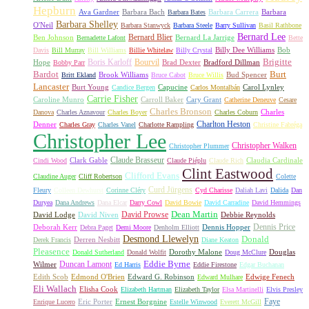
Hepburn
Ava Gardner
Barbara Bach
Barbara Carrera
Barbara
Barbara Bates
Barbara Shelley
O'Neil
Barbara Stanwyck
Barbara Steele
Barry Sullivan
Basil Rathbone
Bernard Lee
Bernard Blier
Ben Johnson
Bernard La Jarrige
Bernadette Lafont
Bette
Billy Dee Williams
Bob
Davis
Bill Murray
Bill Williams
Billie Whitelaw
Billy Crystal
Boris Karloff
Bourvil
Brigitte
Hope
Brad Dexter
Bradford Dillman
Bobby Parr
Bardot
Burt
Brook Williams
Bud Spencer
Britt Ekland
Bruce Cabot
Bruce Willis
Lancaster
Burt Young
Capucine
Carol Lynley
Candice Bergen
Carlos Montalbán
Carrie Fisher
Caroline Munro
Carroll Baker
Cary Grant
Catherine Deneuve
Cesare
Charles Bronson
Charles
Danova
Charles Aznavour
Charles Boyer
Charles Coburn
Charlton Heston
Denner
Charles Gray
Charles Vanel
Charlotte Rampling
Christine Fabréga
Christopher Lee
Christopher Walken
Christopher Plummer
Claude Brasseur
Clark Gable
Claudia Cardinale
Cindi Wood
Claude Piéplu
Claude Rich
Clint Eastwood
Clifford Evans
Claudine Auger
Cliff Robertson
Colette
Curd Jürgens
Fleury
Colleen Dewhurst
Corinne Cléry
Cyd Charisse
Daliah Lavi
Dalida
Dan
Duryea
Dana Andrews
Dana Elcar
Darry Cowl
David Bowie
David Carradine
David Hemmings
David Prowse
Dean Martin
David Lodge
David Niven
Debbie Reynolds
Dennis Price
Deborah Kerr
Dennis Hopper
Debra Paget
Demi Moore
Denholm Elliott
Desmond Llewelyn
Donald
Derren Nesbitt
Derek Francis
Diane Keaton
Pleasence
Dorothy Malone
Douglas
Donald Sutherland
Donald Wolfit
Doug McClure
Duncan Lamont
Eddie Byrne
Wilmer
Ed Harris
Eddie Firestone
Edgar Buchanan
Edith Scob
Edmond O'Brien
Edward G. Robinson
Edwige Fenech
Edward Mulhare
Eli Wallach
Elisha Cook
Elizabeth Hartman
Elizabeth Taylor
Elsa Martinelli
Elvis Presley
Faye
Eric Porter
Ernest Borgnine
Enrique Lucero
Estelle Winwood
Everett McGill