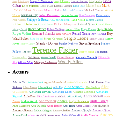
Lewis
King Vidor
Joseph Anthony
Joseph L. Mankiewicz
Joseph Pevney
Kevin Connor
Mark
Gilbert
Mario Bava
Lewis Milestone
Louis Malle
Luchino Visconti
Lucio Fulci
Robson
Michael Carreras
Michael Cimino
Martin Scorsese
Maurice Labro
Michael
Nicholas Ray
Winner
Norbert Carbonnaux
Norman Jewison
Otto Preminger
Peter Sasdy
Philippe de Broca
Phil Karlson
R.G. Springsteen
Ralph Nelson
Richard Carlson
Richard Fleischer
Richard Quine
Richard Lester
Richard Marquand
Richard Thorpe
Ridley Scott
Robert Aldrich
Robert Mulligan
Robert Wise
Roger Corman
Roger Richebé
Roger Vadim
Roman Polanski
Roy
Ron Howard
Ronald Neame
Roy Rowland
Sergio Leone
Ward Baker
Sam Wood
Sergio Corbucci
Sidney Gilliat
Sidney
Stanley Donen
Steven Spielberg
Stanley Kubrick
Sydney
Hayers
Sidney Lumet
Terence Fisher
Pollack
Ted Post
Terence Young
Tim Burton
Val Guest
Vincente Minnelli
Tonino Valerii
Vernon Sewell
Victor Fleming
Vittorio De
Woody Allen
Sica
William Wyler
Wolfgang Reitherman
Acteurs
Alain Delon
Adolfo Celi
Agnes Moorehead
Adrienne Corri
Akiko Wakabayashi
Alan
Alec
Aldo Sambrell
Rickman
Albert Moses
Alberto Sordi
Aldo Ray
Alec Baldwin
Guinness
Alexander Davion
Alexander Knox
Alexandre
Alexander Lockwood
André Morell
Rignault
Alfie Bass
Alfio Caltabiano
Alida Valli
Alison Doody
André
Andrew Keir
Andrex
Anita Ekberg
Andrea Aureli
Angie Dickinson
Pousse
Ann Dvorak
Anne Baxter
Anouk Aimée
Anita Pallenberg
Anne Helm
Annie Girardot
Anthony Daniels
Anthony Quayle
Anthony Quinn
Anthony Higgins
Anthony Perkins
Audrey
Arlene Dahl
Audie Murphy
Arletty
Arnold Schwarzenegger
Arthur O'Connell