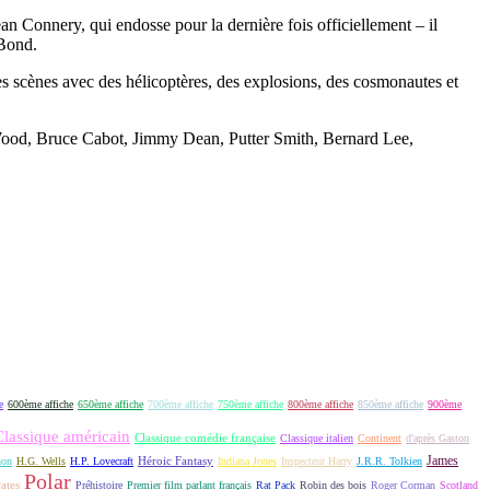
n Connery, qui endosse pour la dernière fois officiellement – il
 Bond.
res scènes avec des hélicoptères, des explosions, des cosmonautes et
a Wood, Bruce Cabot, Jimmy Dean, Putter Smith, Bernard Lee,
e
600ème affiche
650ème affiche
700ème affiche
750ème affiche
800ème affiche
850ème affiche
900ème
Classique américain
Classique comédie française
Classique italien
Continent
d'après Gaston
James
Héroic Fantasy
non
H.G. Wells
H.P. Lovecraft
Indiana Jones
Inspecteur Harry
J.R.R. Tolkien
Polar
rates
Préhistoire
Premier film parlant français
Rat Pack
Robin des bois
Roger Corman
Scotland