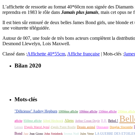
L’affichette de ressortie au format 40*60cm non signée des Diamants s
reprendra en 1983 le rôle dans
Jamais plus jamais
, mais cet opus ne f
Il est bien sûr entouré de deux belles James Bond girls, une blonde et
une voiturette téléguidée.
Autour de 007, une foule de très bons acteurs complètent la distribu
Desmond Llewelyn, Lois Maxwell.
Classé dans :
Affichette 40*55cm
,
Affiche française
|
Mots-clés :
Jame
Bilan 2020
Mots-clés
"Délicieuse" Audrey Hepburn
1000ème affiche
100ème affiche
150ème affiche
200ème affich
Bell
Aliens
B.B.
Bebel !
affiche
950ème affiche
Alfred Hitchcock
Arthur Conan Doyle
Dessin animé
Leroux
D'après Marcel Aymé
d'après Pierre Boulle
Dinosaure
Douglas Slocombe
Bond
LA GUERRE DES ETOILE
Jazz
Jean Giono
John Steinbeck
Joyeux Noël
Jules Verne