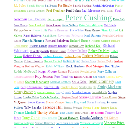
Oliver Reed
Willman
Olivia de Havilland
Omar Sharif
Orson Welles
Owen Wilson
P.J. Soles
Pat Hingle
Pamela Brown
Pat Boone
Patrick Bauchau
Patrick McGoohan
Patrick
Paul
Paul Frankeur
Paul Lukas
Paul Meurisse
Troughton
Patrick Wymark
Paul Muni
Peter Cushing
Newman
Paul Préboist
Perry Lopez
Peter Falk
Peter Lorre
Peter Sellers
Peter Woodthorpe
Peter Fonda
Peter Lawford
Phil Harris
Piero Lulli
Pierre Brasseur
Philippe Noiret
Pierre Brice
Pierre Grasset
Pierre Richard
Raf
Red Buttons
Raymond Pellegrin
Vallone
Ralph Baldwyn
Ralph Bates
Reginald Gardiner
Rhonda Fleming
Richard Bakalyan
Richard Burton
Rellys
Richard Carlson
Richard
Richard
Richard Kiel
Chamberlain
Richard Crenna
Richard Denning
Richard Gere
Widmark
Robert Dalban
Robert De Niro
Rita Hayworth
Robert Brown
Robert
Robert Mitchum
Robert Duvall
Robert Hossein
Donner
Robert Loggia
Robert
Robert Ryan
Robert Preston
Robert
Newton
Robert Redford
Robert Shaw
Robert Taylor
Rock Hudson
Rod Steiger
Vaughn
Robert Wagner
Rod Taylor
Robin Williams
Roger Moore
Roddy McDowall
Roman Polanski
Rory Calhoun
Ronald Lewis
Roy Jenson
Russ Tamblyn
Rosanna Arquette
Russell Collins
Sal Mineo
Sammy Davis
Sean Connery
Scarlett Johansson
Scilla Gabel
Jr.
Santo
Scatman Crothers
Sean
Shirley MacLaine
Serge Marquand
Sharon Tate
Shirley Jones
Penn
Shirley Knight
Sidney Poitier
Sondra Locke
Sophia
Sigourney Weaver
Sissy Spacek
Soon-Tek Oh
Sterling Hayden
Loren
Steve
Stanley Baker
Stefania Sandrelli
Stephen Boyd
Steve Forrest
McQueen
Steve Reeves
Susan Hayward
Stewart Granger
Susan Strasberg
Sylvester
Terence Hill
Telly Savalas
Stallone
Terence Morgan
Terence Stamp
Tetsuro Tamba
Thorley Walters
Thomas Mitchell
Tommy Lee
Tina Louise
Tom Cruise
Tom Skerritt
Tony Curtis
Ursula Andress
Jones
Trevor Howard
Val Kilmer
Tony Randall
Vincent Price
Veronica Carlson
Vanessa Redgrave
Vernon Dobtcheff
Veronica Cartwright
Vittorio Gassman
Vonetta McGee
Walter Gotell
Walter