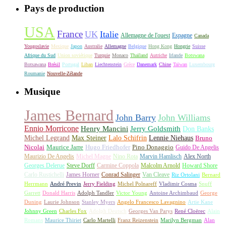
Pays de production
USA
France
UK
Italie
Allemagne de l'ouest
Espagne
Canada
Yougoslavie
Mexique
Japon
Australie
Allemagne
Belgique
Hong Kong
Hongrie
Suisse
Afrique du Sud
Union soviétique
Turquie
Monaco
Thaïland
Autriche
Irlande
Botswana
Botsawana
Brésil
Portugal
Liban
Liechtenstein
Grèce
Danemark
Chine
Taïwan
Luxembourg
Roumanie
Nouvelle-Zélande
Musique
James Bernard
John Barry
John Williams
Ennio Morricone
Henry Mancini
Jerry Goldsmith
Don Banks
Michel Legrand
Max Steiner
Lalo Schifrin
Lennie Niehaus
Bruno
Nicolai
Maurice Jarre
Hugo Friedhofer
Pino Donaggio
Guido De Angelis
Maurizio De Angelis
Michel Magne
Nino Rota
Marvin Hamlisch
Alex North
Georges Delerue
Steve Dorff
Carmine Coppola
Malcolm Arnold
Howard Shore
Carlo Rustichelli
James Horner
Conrad Salinger
Van Cleave
Riz Ortolani
Bernard
Herrmann
André Previn
Jerry Fielding
Michel Polnareff
Vladimir Cosma
Snuff
Garrett
Donald Harris
Adolph Tandler
Victor Young
Antoine Archimbaud
George
Duning
Laurie Johnson
Stanley Myers
Angelo Francesco Lavagnino
Artie Kane
Johnny Green
Charles Fox
Adolph Deutsch
Georges Van Parys
René Cloërec
Alain
Romans
Maurice Thiriet
Carlo Martelli
Franz Reizenstein
Marilyn Bergman
Alan