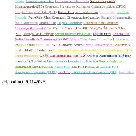
Pictures
Transcontinental Films
La Société des Films Sirius
Société Française de
Cinématographie (SFC)
Compagnie Française de Distribution Cinématographique (CFDC)
Comptoir Français du Film (CFF)
Excelsa Film
Intermondia Films
Glomer Film
Les Films
Concordia
Rome Paris Films
Compagnia Cinematografica Champion
Emmepi Cinematografica
Étoile Distribution
Clarion Films
Enigma Productions
Constantin Film Produktion
Cinematografica Associati
Les Films du Carrosse
Ultra Film
Nouvelles Éditions de Films
(NEF)
Metropolitan Filmexport
Samuel Bronston Productions
Capitole Films
Romana Film
Société Nouvelle de Cinématographie (SNC)
Valoria Films
Rastar Pictures
Les Productions
Jacques Roitfeld
Jadran Film
AVCO Embassy Pictures
Rafran Cinematografica
Devon/Persky-
Bright
Hal Wallis Productions
Compagnie Commerciale Française Cinématographique (CCFC)
Belstar Productions
Cinétel
Euro International Film (EIA)
Office de Radiodiffusion Télévision
Française (ORTF)
Tritone Cinematografica
Deutsche Fox AG (Defa)
Oceania Produzioni
Internazionali Cinematografiche
Rizzoli Film
Terra Film Produktion
Canadian Film
Development Corporation (CFDC)
Fair Film
United Productions of America (UPA)
Jason Films
ericbad.net 2011-2025