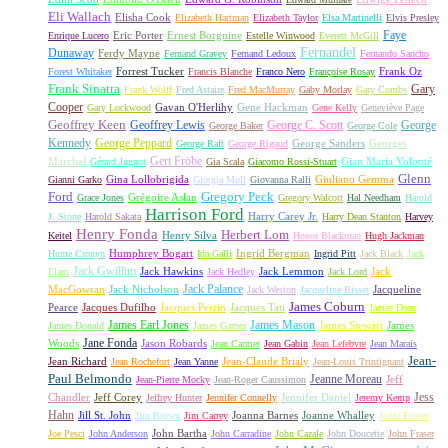
Eli Wallach
Elisha Cook
Elizabeth Hartman
Elizabeth Taylor
Elsa Martinelli
Elvis Presley
Faye
Eric Porter
Ernest Borgnine
Enrique Lucero
Estelle Winwood
Everett McGill
Fernandel
Dunaway
Ferdy Mayne
Fernand Gravey
Fernand Ledoux
Fernando Sancho
Forrest Tucker
Frank Oz
Forest Whitaker
Francis Blanche
Franco Nero
Françoise Rosay
Frank Sinatra
Gary
Frank Wolff
Fred Astaire
Fred MacMurray
Gaby Morlay
Gary Combs
Cooper
Gavan O'Herlihy
Gene Hackman
Gary Lockwood
Gene Kelly
Geneviève Page
Geoffrey Keen
Geoffrey Lewis
George C. Scott
George
George Baker
George Cole
Kennedy
George Peppard
George Sanders
Georges
George Raft
George Rigaud
Gert Fröbe
Marchal
Gian Maria Volonté
Gérard Jugnot
Gia Scala
Giacomo Rossi-Stuart
Glenn
Gina Lollobrigida
Giuliano Gemma
Gianni Garko
Giorgia Moll
Giovanna Ralli
Gregory Peck
Ford
Grégoire Aslan
Grace Jones
Gregory Walcott
Hal Needham
Harold
Harrison Ford
Harry Carey Jr.
J. Stone
Harold Sakata
Harry Dean Stanton
Harvey
Henry Fonda
Herbert Lom
Henry Silva
Keitel
Honor Blackman
Hugh Jackman
Humphrey Bogart
Ingrid Bergman
Hume Cronyn
Ida Galli
Ingrid Pitt
Jack Black
Jack
Jack Gwillim
Jack Hawkins
Jack Lemmon
Jack
Elam
Jack Hedley
Jack Lord
Jack Palance
MacGowran
Jack Nicholson
Jacqueline
Jack Weston
Jacqueline Bisset
James Coburn
Pearce
Jacques Dufilho
Jacques Perrin
Jacques Tati
James Dean
James Earl Jones
James Mason
James Stewart
James
James Donald
James Garner
Jane Fonda
Woods
Jason Robards
Jean Carmet
Jean Gabin
Jean Lefebvre
Jean Marais
Jean-
Jean Richard
Jean-Claude Brialy
Jean Rochefort
Jean Yanne
Jean-Louis Trintignant
Paul Belmondo
Jeanne Moreau
Jeff
Jean-Pierre Mocky
Jean-Roger Caussimon
Jess
Chandler
Jeff Corey
Jennifer Daniel
Jeffrey Hunter
Jennifer Connelly
Jeremy Kemp
Hahn
Jill St. John
Joanna Barnes
Joanne Whalley
Jim Brown
Jim Carrey
Jodie Foster
John Bartha
Joe Pesci
John Anderson
John Carradine
John Cazale
John Doucette
John Fraser