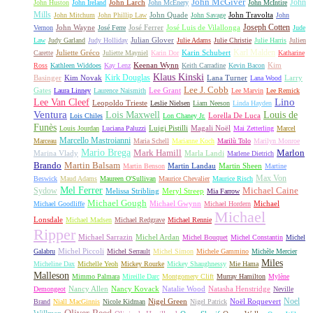
John McGiver
John
John Larch
John Huston
John Ireland
John McEnery
John McIntire
Mills
John Quade
John Travolta
John Mitchum
John Phillip Law
John Savage
John
Joseph Cotten
John Wayne
José Ferrer
José Luis de Vilallonga
Vernon
José Ferre
Jude
Julian Glover
Law
Judy Garland
Judy Holliday
Julie Adams
Julie Christie
Julie Harris
Julien
Karl Malden
Juliette Gréco
Karin Schubert
Carette
Juliette Mayniel
Karin Dor
Katharine
Keenan Wynn
Kim
Ross
Kathleen Widdoes
Kay Lenz
Keith Carradine
Kevin Bacon
Klaus Kinski
Kirk Douglas
Basinger
Kim Novak
Lana Turner
Larry
Lana Wood
Lee J. Cobb
Gates
Lee Grant
Laura Linney
Laurence Naismith
Lee Marvin
Lee Remick
Lino
Lee Van Cleef
Leopoldo Trieste
Leslie Nielsen
Liam Neeson
Linda Hayden
Ventura
Lois Maxwell
Louis de
Lorella De Luca
Lois Chiles
Lon Chaney Jr.
Funès
Luigi Pistilli
Magali Noël
Louis Jourdan
Luciana Paluzzi
Mai Zetterling
Marcel
Marcello Mastroianni
Marceau
Maria Schell
Marianne Koch
Marilù Tolo
Marilyn Monroe
Mario Brega
Mark Hamill
Marlon
Marina Vlady
Marla Landi
Marlene Dietrich
Martin Balsam
Brando
Martin Landau
Martin Sheen
Martin Benson
Martine
Max Von
Beswick
Maud Adams
Maureen O'Sullivan
Maurice Chevalier
Maurice Risch
Mel Ferrer
Sydow
Michael Caine
Melissa Stribling
Meryl Streep
Mia Farrow
Michael Gough
Michael Gwynn
Michael
Michael Goodliffe
Michael Hordern
Michael
Lonsdale
Michael Madsen
Michael Redgrave
Michael Rennie
Ripper
Michael Sarrazin
Michel Ardan
Michel Bouquet
Michel Constantin
Michel
Michel Piccoli
Galabru
Michel Serrault
Michel Simon
Michele Gammino
Michèle Mercier
Miles
Micheline Dax
Michelle Yeoh
Mickey Rourke
Mickey Shaughnessy
Mie Hama
Malleson
Mimmo Palmara
Mireille Darc
Montgomery Clift
Murray Hamilton
Mylène
Nancy Allen
Nancy Kovack
Natalie Wood
Natasha Henstridge
Demongeot
Neville
Noel
Nigel Green
Noël Roquevert
Brand
Niall MacGinnis
Nicole Kidman
Nigel Patrick