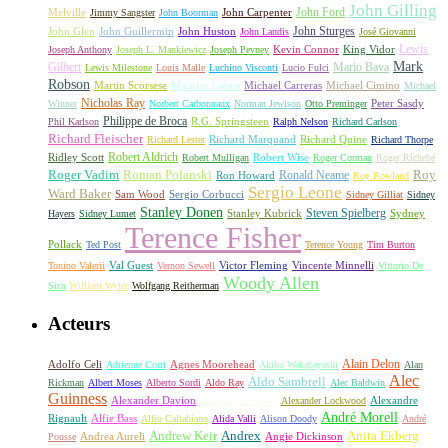
John Gilling
John Carpenter
John Ford
Melville
Jimmy Sangster
John Boorman
John Sturges
John Huston
John Glen
John Guillermin
John Landis
José Giovanni
Lewis
King Vidor
Joseph Anthony
Joseph L. Mankiewicz
Joseph Pevney
Kevin Connor
Mark
Gilbert
Mario Bava
Lewis Milestone
Louis Malle
Luchino Visconti
Lucio Fulci
Robson
Michael Carreras
Michael Cimino
Martin Scorsese
Maurice Labro
Michael
Nicholas Ray
Winner
Norbert Carbonnaux
Norman Jewison
Otto Preminger
Peter Sasdy
Philippe de Broca
Phil Karlson
R.G. Springsteen
Ralph Nelson
Richard Carlson
Richard Fleischer
Richard Quine
Richard Lester
Richard Marquand
Richard Thorpe
Ridley Scott
Robert Aldrich
Robert Mulligan
Robert Wise
Roger Corman
Roger Richebé
Roger Vadim
Roman Polanski
Roy
Ron Howard
Ronald Neame
Roy Rowland
Sergio Leone
Ward Baker
Sam Wood
Sergio Corbucci
Sidney Gilliat
Sidney
Stanley Donen
Steven Spielberg
Stanley Kubrick
Sydney
Hayers
Sidney Lumet
Terence Fisher
Pollack
Ted Post
Terence Young
Tim Burton
Val Guest
Vincente Minnelli
Tonino Valerii
Vernon Sewell
Victor Fleming
Vittorio De
Woody Allen
Sica
William Wyler
Wolfgang Reitherman
Acteurs
Alain Delon
Adolfo Celi
Agnes Moorehead
Adrienne Corri
Akiko Wakabayashi
Alan
Alec
Aldo Sambrell
Rickman
Albert Moses
Alberto Sordi
Aldo Ray
Alec Baldwin
Guinness
Alexander Davion
Alexander Knox
Alexandre
Alexander Lockwood
André Morell
Rignault
Alfie Bass
Alfio Caltabiano
Alida Valli
Alison Doody
André
Andrew Keir
Andrex
Anita Ekberg
Andrea Aureli
Angie Dickinson
Pousse