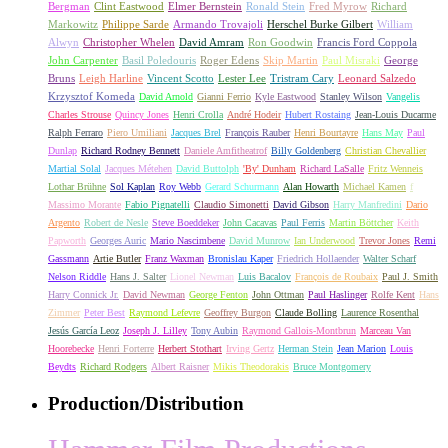
Bergman
Clint Eastwood
Elmer Bernstein
Ronald Stein
Fred Myrow
Richard
Markowitz
Philippe Sarde
Armando Trovajoli
Herschel Burke Gilbert
William
Alwyn
Christopher Whelen
David Amram
Ron Goodwin
Francis Ford Coppola
John Carpenter
Basil Poledouris
Roger Edens
Skip Martin
Paul Misraki
George
Bruns
Leigh Harline
Vincent Scotto
Lester Lee
Tristram Cary
Leonard Salzedo
Krzysztof Komeda
David Arnold
Gianni Ferrio
Kyle Eastwood
Stanley Wilson
Vangelis
Charles Strouse
Quincy Jones
Henri Crolla
André Hodeir
Hubert Rostaing
Jean-Louis Ducarme
Ralph Ferraro
Piero Umiliani
Jacques Brel
François Rauber
Henri Bourtayre
Hans May
Paul
Dunlap
Richard Rodney Bennett
Daniele Amfitheatrof
Billy Goldenberg
Christian Chevallier
Martial Solal
Jacques Métehen
David Buttolph
'By' Dunham
Richard LaSalle
Fritz Wenneis
Lothar Brühne
Sol Kaplan
Roy Webb
Gerard Schurmann
Alan Howarth
Michael Kamen
f
Massimo Morante
Fabio Pignatelli
Claudio Simonetti
David Gibson
Harry Manfredini
Dario
Argento
Robert de Nesle
Steve Boeddeker
John Cacavas
Paul Ferris
Martin Böttcher
Keith
Papworth
Georges Auric
Mario Nascimbene
David Munrow
Ian Underwood
Trevor Jones
Remi
Gassmann
Artie Butler
Franz Waxman
Bronislau Kaper
Friedrich Hollaender
Walter Scharf
Nelson Riddle
Hans J. Salter
Lionel Newman
Luis Bacalov
François de Roubaix
Paul J. Smith
Harry Connick Jr.
David Newman
George Fenton
John Ottman
Paul Haslinger
Rolfe Kent
Hans
Zimmer
Peter Best
Raymond Lefevre
Geoffrey Burgon
Claude Bolling
Laurence Rosenthal
Jesús García Leoz
Joseph J. Lilley
Tony Aubin
Raymond Gallois-Montbrun
Marceau Van
Hoorebecke
Henri Forterre
Herbert Stothart
Irving Gertz
Herman Stein
Jean Marion
Louis
Beydts
Richard Rodgers
Albert Raisner
Mikis Theodorakis
Bruce Montgomery
Production/Distribution