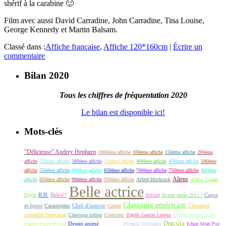
shérif à la carabine 🙂
Film avec aussi David Carradine, John Carradine, Tina Louise,
George Kennedy et Martin Balsam.
Classé dans :
Affiche française
,
Affiche 120*160cm
|
Écrire un
commentaire
Bilan 2020
Tous les chiffres de fréquentation 2020
Le bilan est disponible ici!
Mots-clés
"Délicieuse" Audrey Hepburn
1000ème affiche
100ème affiche
150ème affiche
200ème
affiche
250ème affiche
300ème affiche
350ème affiche
400ème affiche
450ème affiche
500ème
affiche
550ème affiche
600ème affiche
650ème affiche
700ème affiche
750ème affiche
800ème
Aliens
affiche
850ème affiche
900ème affiche
950ème affiche
Alfred Hitchcock
Arthur Conan
Belle actrice
B.B.
Bebel !
Capes
Doyle
Billard
Bonne année 2012 !
Classique américain
et épées
Classique
Catastrophes
Chef-d'oeuvre
Cirque
comédie française
Classique italien
Continent
d'après Gaston Leroux
D'après Marcel Aymé
Dracula
Dessin animé
d'après Pierre Boulle
Dinosaure
Douglas Slocombe
Edgar Allan Poe