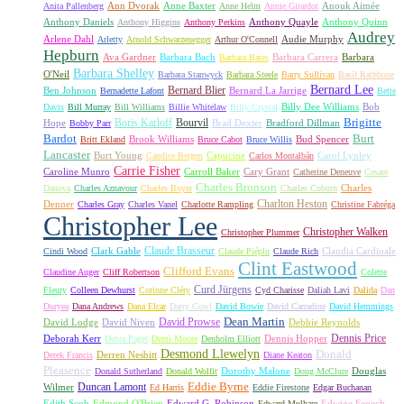
Ann Dvorak
Anne Baxter
Anouk Aimée
Anita Pallenberg
Anne Helm
Annie Girardot
Anthony Daniels
Anthony Quayle
Anthony Quinn
Anthony Higgins
Anthony Perkins
Audrey
Arlene Dahl
Audie Murphy
Arletty
Arnold Schwarzenegger
Arthur O'Connell
Hepburn
Ava Gardner
Barbara Bach
Barbara Carrera
Barbara
Barbara Bates
Barbara Shelley
O'Neil
Barbara Stanwyck
Barbara Steele
Barry Sullivan
Basil Rathbone
Bernard Lee
Bernard Blier
Ben Johnson
Bernard La Jarrige
Bernadette Lafont
Bette
Billy Dee Williams
Bob
Davis
Bill Murray
Bill Williams
Billie Whitelaw
Billy Crystal
Boris Karloff
Bourvil
Brigitte
Hope
Brad Dexter
Bradford Dillman
Bobby Parr
Bardot
Burt
Brook Williams
Bud Spencer
Britt Ekland
Bruce Cabot
Bruce Willis
Lancaster
Burt Young
Capucine
Carol Lynley
Candice Bergen
Carlos Montalbán
Carrie Fisher
Caroline Munro
Carroll Baker
Cary Grant
Catherine Deneuve
Cesare
Charles Bronson
Charles
Danova
Charles Aznavour
Charles Boyer
Charles Coburn
Charlton Heston
Denner
Charles Gray
Charles Vanel
Charlotte Rampling
Christine Fabréga
Christopher Lee
Christopher Walken
Christopher Plummer
Claude Brasseur
Clark Gable
Claudia Cardinale
Cindi Wood
Claude Piéplu
Claude Rich
Clint Eastwood
Clifford Evans
Claudine Auger
Cliff Robertson
Colette
Curd Jürgens
Fleury
Colleen Dewhurst
Corinne Cléry
Cyd Charisse
Daliah Lavi
Dalida
Dan
Duryea
Dana Andrews
Dana Elcar
Darry Cowl
David Bowie
David Carradine
David Hemmings
David Prowse
Dean Martin
David Lodge
David Niven
Debbie Reynolds
Dennis Price
Deborah Kerr
Dennis Hopper
Debra Paget
Demi Moore
Denholm Elliott
Desmond Llewelyn
Donald
Derren Nesbitt
Derek Francis
Diane Keaton
Pleasence
Dorothy Malone
Douglas
Donald Sutherland
Donald Wolfit
Doug McClure
Duncan Lamont
Eddie Byrne
Wilmer
Ed Harris
Eddie Firestone
Edgar Buchanan
Edith Scob
Edmond O'Brien
Edward G. Robinson
Edwige Fenech
Edward Mulhare