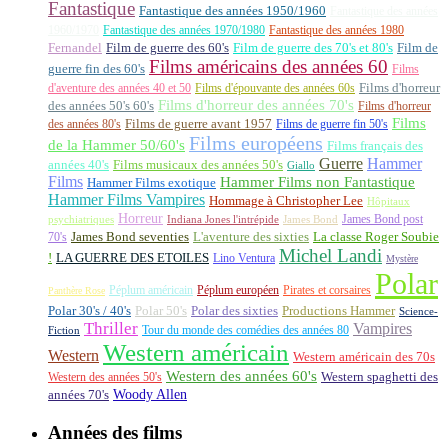
Fantastique
Fantastique des années 1950/1960
Fantastique des années
1960/1970
Fantastique des années 1970/1980
Fantastique des années 1980
Fernandel
Film de guerre des 60's
Film de guerre des 70's et 80's
Film de
Films américains des années 60
guerre fin des 60's
Films
d'aventure des années 40 et 50
Films d'épouvante des années 60s
Films d'horreur
Films d'horreur des années 70's
des années 50's 60's
Films d'horreur
Films
des années 80's
Films de guerre avant 1957
Films de guerre fin 50's
Films européens
de la Hammer 50/60's
Films français des
Guerre
Hammer
années 40's
Films musicaux des années 50's
Giallo
Films
Hammer Films non Fantastique
Hammer Films exotique
Hammer Films Vampires
Hommage à Christopher Lee
Hôpitaux
Horreur
James Bond post
Indiana Jones l'intrépide
psychiatriques
James Bond
La classe Roger Soubie
70's
James Bond seventies
L'aventure des sixties
Michel Landi
!
LA GUERRE DES ETOILES
Lino Ventura
Mystère
Polar
Péplum américain
Péplum européen
Pirates et corsaires
Panthère Rose
Polar 30's / 40's
Polar 50's
Polar des sixties
Productions Hammer
Science-
Thriller
Vampires
Tour du monde des comédies des années 80
Fiction
Western américain
Western
Western américain des 70s
Western des années 60's
Western des années 50's
Western spaghetti des
Woody Allen
années 70's
Années des films