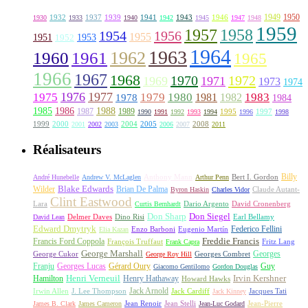
1949
1950
1932
1937
1939
1941
1943
1946
1930
1933
1940
1942
1945
1947
1948
1959
1957
1958
1956
1954
1955
1951
1952
1953
1964
1963
1962
1960
1961
1965
1966
1967
1968
1970
1972
1969
1971
1973
1974
1976
1977
1975
1979
1980
1981
1983
1978
1982
1984
1985
1986
1988
1987
1989
1995
1997
1990
1991
1992
1993
1994
1996
1998
1999
2000
2004
2005
2008
2001
2002
2003
2006
2007
2011
Réalisateurs
Billy
Anthony Mann
André Hunebelle
Andrew V. McLaglen
Arthur Penn
Bert I. Gordon
Wilder
Blake Edwards
Brian De Palma
Claude Autant-
Byron Haskin
Charles Vidor
Clint Eastwood
Lara
David Cronenberg
Curtis Bernhardt
Dario Argento
Don Sharp
Don Siegel
David Lean
Delmer Daves
Dino Risi
Earl Bellamy
Edward Dmytryk
Federico Fellini
Elia Kazan
Enzo Barboni
Eugenio Martín
Freddie Francis
Francis Ford Coppola
François Truffaut
Fritz Lang
Frank Capra
George Marshall
George Cukor
Georges
George Roy Hill
Georges Combret
Franju
Georges Lucas
Gérard Oury
Guy
Giacomo Gentilomo
Gordon Douglas
Irvin Kershner
Henri Verneuil
Henry Hathaway
Hamilton
Howard Hawks
Jack Arnold
Jacques Tati
Irwin Allen
J. Lee Thompson
Jack Cardiff
Jack Kinney
James B. Clark
James Cameron
Jean Renoir
Jean Stelli
Jean-Luc Godard
Jean-Pierre