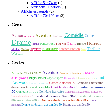
Affiche 51*74cm
(1)
Affichette 50*80cm
(1)
Affiche espagnole
(2)
Affiche 70*100cm
(2)
Genre
Comédie
Aventure
Action
Crime
Animation
Biographie
Drame
Horreur
Fantastique
Guerre
Histoire
Famille
Film-Noir
Thriller
Romance
Science-Fiction
Mystère
Musical
Musique
Sport
Western
Cycles
Aventure
Audrey Hepburn
Beauté
Aventures désertiques
Action
Clint
d'Hollywood
Brigitte Bardot
Capes et épées
Catastrophe
Classiques français
Eastwood
Comédie américaine
Comédie américaine
Comédie allemande
Comédie des années
des années 60
Comédie anglaise
Comédie début 70's
50
Comédie française
Comédie fin 70's
Comédie française des années 60
Comédie italienne
Comédies des années 60's et 70's
Comédies des années
80s aux années 2000s
Dessins animés des années 50's à 80's
Drame
Drame américain des années 50
Drame des années 50
américain