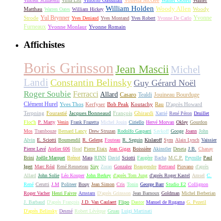
Vincent Schiavelli
Virna Lisi
William Holden
Woody Allen
Matthau
Woody
Warren Oates
William Hickey
Yul Brynner
Yvonne
Strode
Yves Deniaud
Yves Montand
Yves Robert
Yvonne De Carlo
Furneaux
Yvonne Monlaur
Yvonne Romain
Affichistes
Boris Grinsson
Jean Mascii
Michel
Landi
Constantin Belinsky
Guy Gérard Noël
Roger Soubie
Ferracci
Allard
Casaro
Tealdi
Jouineau Bourduge
Clément Hurel
Yves Thos
Kerfyser
Bob Peak
Koutachy
Rau
D'après Howard
Terpning
Fourastié
Jacques Bonneaud
François
Ghirardi
Xarrié
René Péron
Druillet
Floc'h
P. Marty
Venin
Frank Frazetta
Michel Jouin
Ciriello
Hervé Morvan
Okley
Gourdon
Mos
Trambouze
Bernard Lancy
Drew Struzan
Rodolfo Gasparri
Savkoff
Googe
Joann
John
Alvin
E. Sciotti
Boumendil
R. Geleng
Fouteau
R. Seguin
Kislaroff
Sym
Alain Lynch
Vaissier
Pierre Levé
Atelier 606
Head
Pierre Etaix
Jean Gigax
Boissière
Akinstler
Deseta
J.B.
Chanay
Brini
Joëlle Marquet
Brénot
Mara
RINN
David
Sciotti
Faugère
Bacha
M.C.P.
Peyrolle
Paul
Igert
Marc Réal
René Renneteau
Siry
Zoran
Gonzalez
Beaugendre
Bertrand
Piovano
d'après
Allard
John Solie
Léo Kouper
John Berkey
d'après Tom Jung
d'après Roger Kastel
Amsel
C.
René
Cerutti
J.M
Politeer
Bouy
Jean Simon
Cris
Tonin
George Barr
Studio E2
Collignon
Roger Vacher
Henri Faivre
Arnstam
D'après Grinsson
Jean Barnoux
Goldman
Michel Berberian
J. Barbaud
D'après François
J.D. Van Caulaert
Flipo
Dastor
Manuel de Rugama
G. Pezeril
D'après Belinsky
Desmé
Robert Lévèque
Gruau
Luigi Martinati