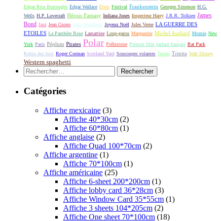
Frankenstein
Edgar Rice Burroughs
Edgar Wallace
Elvis
Festival
Georges Simenon
H.G.
James
Héroic Fantasy
Wells
H.P. Lovecraft
Indiana Jones
Inspecteur Harry
J.R.R. Tolkien
Bond
LA GUERRE DES
Jazz
Jean Giono
John Steinbeck
Joyeux Noël
Jules Verne
ETOILES
Michel Audiard
La Panthère Rose
Lamartine
Loup-garou
Marguerite
Momie
New
Polar
Péplum
Pirates
York
Paris
Préhistoire
Premier film parlant français
Rat Pack
Robin des bois
Roger Corman
Scotland Yard
Soucoupes volantes
Tarzan
Trinita
Walt Disney
Western spaghetti
Rechercher :
Catégories
Affiche mexicaine
(3)
Affiche 40*30cm
(2)
Affiche 60*80cm
(1)
Affiche anglaise
(2)
Affiche Quad 100*70cm
(2)
Affiche argentine
(1)
Affiche 70*100cm
(1)
Affiche américaine
(25)
Affiche 6-sheet 200*200cm
(1)
Affiche lobby card 36*28cm
(3)
Affiche Window Card 35*55cm
(1)
Affiche 3 sheets 104*205cm
(2)
Affiche One sheet 70*100cm
(18)