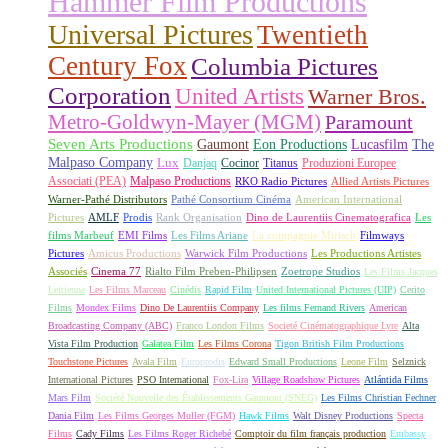
Hammer Film Productions
Universal Pictures
Twentieth
Century Fox
Columbia Pictures
Corporation
United Artists
Warner Bros.
Metro-Goldwyn-Mayer (MGM)
Paramount
Seven Arts Productions
Gaumont
Eon Productions
Lucasfilm
The
Malpaso Company
Lux
Danjaq
Cocinor
Titanus
Produzioni Europee
Associati (PEA)
Malpaso Productions
RKO Radio Pictures
Allied Artists Pictures
Warner-Pathé Distributors
Pathé Consortium Cinéma
American International
Pictures
AMLF
Prodis
Rank Organisation
Dino de Laurentiis Cinematografica
Les
films Marbeuf
EMI Films
Les Films Ariane
La compagnie Mirisch
Filmways
Pictures
Amicus Productions
Warwick Film Productions
Les Productions Artistes
Associés
Cinema 77
Rialto Film Preben-Philipsen
Zoetrope Studios
Les Films Jacques
Leitienne
Les Films Marceau
Cinédis
Rapid Film
United International Pictures (UIP)
Cerito
Films
Mondex Films
Dino De Laurentiis Company
Les films Fernand Rivers
American
Broadcasting Company (ABC)
Franco London Films
Societé Cinématographique Lyre
Alta
Vista Film Production
Galatea Film
Les Films Corona
Tigon British Film Productions
Touchstone Pictures
Avala Film
Europrodis
Edward Small Productions
Leone Film
Selznick
International Pictures
PSO International
Fox-Lira
Village Roadshow Pictures
Atlántida Films
Mars Film
Société Nouvelle des Établissements Gaumont (SNEG)
Les Films Christian Fechner
Dania Film
Les Films Georges Muller (FGM)
Hawk Films
Walt Disney Productions
Specta
Films
Cady Films
Les Films Roger Richebé
Comptoir du film français production
Embassy