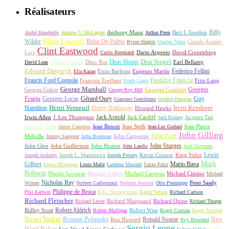
Réalisateurs
Billy
Anthony Mann
André Hunebelle
Andrew V. McLaglen
Arthur Penn
Bert I. Gordon
Wilder
Blake Edwards
Brian De Palma
Claude Autant-
Byron Haskin
Charles Vidor
Clint Eastwood
Lara
David Cronenberg
Curtis Bernhardt
Dario Argento
Don Sharp
Don Siegel
David Lean
Delmer Daves
Dino Risi
Earl Bellamy
Edward Dmytryk
Federico Fellini
Elia Kazan
Enzo Barboni
Eugenio Martín
Freddie Francis
Francis Ford Coppola
François Truffaut
Fritz Lang
Frank Capra
George Marshall
George Cukor
Georges
George Roy Hill
Georges Combret
Franju
Georges Lucas
Gérard Oury
Guy
Giacomo Gentilomo
Gordon Douglas
Irvin Kershner
Henri Verneuil
Henry Hathaway
Hamilton
Howard Hawks
Jack Arnold
Jacques Tati
Irwin Allen
J. Lee Thompson
Jack Cardiff
Jack Kinney
James B. Clark
James Cameron
Jean Renoir
Jean Stelli
Jean-Luc Godard
Jean-Pierre
John Gilling
John Carpenter
John Ford
Melville
Jimmy Sangster
John Boorman
John Sturges
John Huston
John Glen
John Guillermin
John Landis
José Giovanni
Lewis
King Vidor
Joseph Anthony
Joseph L. Mankiewicz
Joseph Pevney
Kevin Connor
Mark
Gilbert
Mario Bava
Lewis Milestone
Louis Malle
Luchino Visconti
Lucio Fulci
Robson
Michael Carreras
Michael Cimino
Martin Scorsese
Maurice Labro
Michael
Nicholas Ray
Winner
Norbert Carbonnaux
Norman Jewison
Otto Preminger
Peter Sasdy
Philippe de Broca
Phil Karlson
R.G. Springsteen
Ralph Nelson
Richard Carlson
Richard Fleischer
Richard Quine
Richard Lester
Richard Marquand
Richard Thorpe
Ridley Scott
Robert Aldrich
Robert Mulligan
Robert Wise
Roger Corman
Roger Richebé
Roger Vadim
Roman Polanski
Roy
Ron Howard
Ronald Neame
Roy Rowland
Sergio Leone
Ward Baker