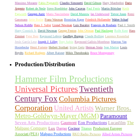
Massimo Morante
Fabio Pignatelli
Claudio Simonetti
David Gibson
Harry Manfredini
Dario
Argento
Robert de Nesle
Steve Boeddeker
John Cacavas
Paul Ferris
Martin Böttcher
Keith
Papworth
Georges Auric
Mario Nascimbene
David Munrow
Ian Underwood
Trevor Jones
Remi
Gassmann
Artie Butler
Franz Waxman
Bronislau Kaper
Friedrich Hollaender
Walter Scharf
Nelson Riddle
Hans J. Salter
Lionel Newman
Luis Bacalov
François de Roubaix
Paul J. Smith
Harry Connick Jr.
David Newman
George Fenton
John Ottman
Paul Haslinger
Rolfe Kent
Hans
Zimmer
Peter Best
Raymond Lefevre
Geoffrey Burgon
Claude Bolling
Laurence Rosenthal
Jesús García Leoz
Joseph J. Lilley
Tony Aubin
Raymond Gallois-Montbrun
Marceau Van
Hoorebecke
Henri Forterre
Herbert Stothart
Irving Gertz
Herman Stein
Jean Marion
Louis
Beydts
Richard Rodgers
Albert Raisner
Mikis Theodorakis
Bruce Montgomery
Production/Distribution
Hammer Film Productions
Universal Pictures
Twentieth
Century Fox
Columbia Pictures
Corporation
United Artists
Warner Bros.
Metro-Goldwyn-Mayer (MGM)
Paramount
Seven Arts Productions
Gaumont
Eon Productions
Lucasfilm
The
Malpaso Company
Lux
Danjaq
Cocinor
Titanus
Produzioni Europee
Associati (PEA)
Malpaso Productions
RKO Radio Pictures
Allied Artists Pictures