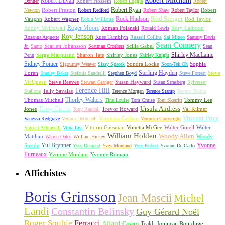
Robert Mitchum
Robert Duvall
Robert Hossein
Donner
Robert Loggia
Robert
Robert Ryan
Robert Preston
Robert
Newton
Robert Redford
Robert Shaw
Robert Taylor
Rock Hudson
Rod Steiger
Vaughn
Robert Wagner
Rod Taylor
Robin Williams
Roger Moore
Roddy McDowall
Roman Polanski
Rory Calhoun
Ronald Lewis
Roy Jenson
Russ Tamblyn
Rosanna Arquette
Russell Collins
Sal Mineo
Sammy Davis
Sean Connery
Scarlett Johansson
Scilla Gabel
Jr.
Santo
Scatman Crothers
Sean
Shirley MacLaine
Serge Marquand
Sharon Tate
Shirley Jones
Penn
Shirley Knight
Sidney Poitier
Sondra Locke
Sophia
Sigourney Weaver
Sissy Spacek
Soon-Tek Oh
Sterling Hayden
Loren
Steve
Stanley Baker
Stefania Sandrelli
Stephen Boyd
Steve Forrest
McQueen
Steve Reeves
Susan Hayward
Stewart Granger
Susan Strasberg
Sylvester
Terence Hill
Telly Savalas
Stallone
Terence Morgan
Terence Stamp
Tetsuro Tamba
Thorley Walters
Thomas Mitchell
Tommy Lee
Tina Louise
Tom Cruise
Tom Skerritt
Tony Curtis
Ursula Andress
Jones
Trevor Howard
Val Kilmer
Tony Randall
Vincent Price
Veronica Carlson
Vanessa Redgrave
Vernon Dobtcheff
Veronica Cartwright
Vittorio Gassman
Vonetta McGee
Walter Gotell
Walter
Vincent Schiavelli
Virna Lisi
William Holden
Woody Allen
Matthau
Woody
Warren Oates
William Hickey
Yul Brynner
Yvonne
Strode
Yves Deniaud
Yves Montand
Yves Robert
Yvonne De Carlo
Furneaux
Yvonne Monlaur
Yvonne Romain
Affichistes
Boris Grinsson
Jean Mascii
Michel
Landi
Constantin Belinsky
Guy Gérard Noël
Roger Soubie
Ferracci
Allard
Casaro
Tealdi
Jouineau Bourduge