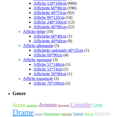
Affiche 120*160cm
(660)
Affichette 60*80cm
(190)
Affichette 40*55cm
(92)
Affiche 80*120cm
(14)
Affiche 240*160cm
(12)
Affichette 40*80cm
(22)
Affiche belge
(10)
Affichette 60*40cm
(1)
Affichette 40*60cm
(9)
Affiche allemande
(5)
Affichette cartonnée 40*25cm
(1)
Affiche 60*90cm
(4)
Affiche japonaise
(3)
Affiche 51*148cm
(1)
Affiche 51*74cm
(1)
Affichette 50*80cm
(1)
Affiche espagnole
(2)
Affiche 70*100cm
(2)
Genre
Comédie
Aventure
Action
Crime
Animation
Biographie
Drame
Horreur
Fantastique
Guerre
Histoire
Famille
Film-Noir