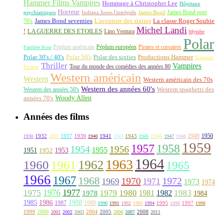
Hammer Films Vampires
Hommage à Christopher Lee
Hôpitaux
Horreur
James Bond post
Indiana Jones l'intrépide
psychiatriques
James Bond
La classe Roger Soubie
70's
James Bond seventies
L'aventure des sixties
Michel Landi
!
LA GUERRE DES ETOILES
Lino Ventura
Mystère
Polar
Péplum américain
Péplum européen
Pirates et corsaires
Panthère Rose
Polar 30's / 40's
Polar 50's
Polar des sixties
Productions Hammer
Science-
Thriller
Vampires
Tour du monde des comédies des années 80
Fiction
Western américain
Western
Western américain des 70s
Western des années 60's
Western des années 50's
Western spaghetti des
Woody Allen
années 70's
Années des films
1949
1950
1932
1937
1939
1941
1943
1946
1930
1933
1940
1942
1945
1947
1948
1959
1957
1958
1956
1954
1955
1951
1952
1953
1964
1963
1962
1960
1961
1965
1966
1967
1968
1970
1972
1969
1971
1973
1974
1976
1977
1975
1979
1980
1981
1983
1978
1982
1984
1985
1986
1988
1987
1989
1995
1997
1990
1991
1992
1993
1994
1996
1998
1999
2000
2004
2005
2008
2001
2002
2003
2006
2007
2011