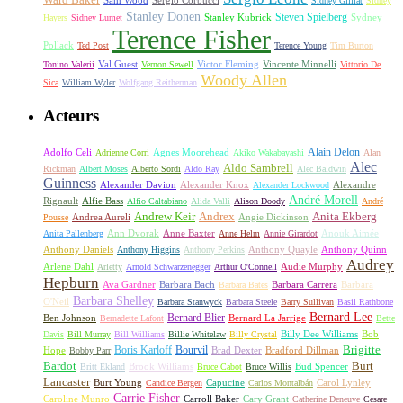
Sam Wood
Sergio Corbucci
Sidney Gilliat
Sidney
Stanley Donen
Steven Spielberg
Stanley Kubrick
Sydney
Hayers
Sidney Lumet
Terence Fisher
Pollack
Ted Post
Terence Young
Tim Burton
Val Guest
Vincente Minnelli
Tonino Valerii
Vernon Sewell
Victor Fleming
Vittorio De
Woody Allen
Sica
William Wyler
Wolfgang Reitherman
Acteurs
Alain Delon
Adolfo Celi
Agnes Moorehead
Adrienne Corri
Akiko Wakabayashi
Alan
Alec
Aldo Sambrell
Rickman
Albert Moses
Alberto Sordi
Aldo Ray
Alec Baldwin
Guinness
Alexander Davion
Alexander Knox
Alexandre
Alexander Lockwood
André Morell
Rignault
Alfie Bass
Alfio Caltabiano
Alida Valli
Alison Doody
André
Andrew Keir
Andrex
Anita Ekberg
Andrea Aureli
Angie Dickinson
Pousse
Ann Dvorak
Anne Baxter
Anouk Aimée
Anita Pallenberg
Anne Helm
Annie Girardot
Anthony Daniels
Anthony Quayle
Anthony Quinn
Anthony Higgins
Anthony Perkins
Audrey
Arlene Dahl
Audie Murphy
Arletty
Arnold Schwarzenegger
Arthur O'Connell
Hepburn
Ava Gardner
Barbara Bach
Barbara Carrera
Barbara
Barbara Bates
Barbara Shelley
O'Neil
Barbara Stanwyck
Barbara Steele
Barry Sullivan
Basil Rathbone
Bernard Lee
Bernard Blier
Ben Johnson
Bernard La Jarrige
Bernadette Lafont
Bette
Billy Dee Williams
Bob
Davis
Bill Murray
Bill Williams
Billie Whitelaw
Billy Crystal
Boris Karloff
Bourvil
Brigitte
Hope
Brad Dexter
Bradford Dillman
Bobby Parr
Bardot
Burt
Brook Williams
Bud Spencer
Britt Ekland
Bruce Cabot
Bruce Willis
Lancaster
Burt Young
Capucine
Carol Lynley
Candice Bergen
Carlos Montalbán
Carrie Fisher
Caroline Munro
Carroll Baker
Cary Grant
Catherine Deneuve
Cesare