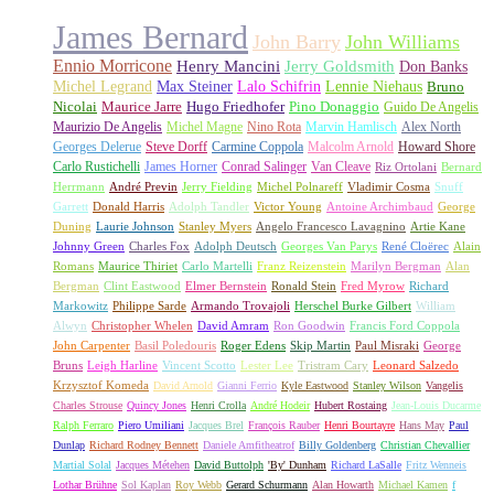
James Bernard
John Barry
John Williams
Ennio Morricone
Henry Mancini
Jerry Goldsmith
Don Banks
Michel Legrand
Max Steiner
Lalo Schifrin
Lennie Niehaus
Bruno
Nicolai
Maurice Jarre
Hugo Friedhofer
Pino Donaggio
Guido De Angelis
Maurizio De Angelis
Michel Magne
Nino Rota
Marvin Hamlisch
Alex North
Georges Delerue
Steve Dorff
Carmine Coppola
Malcolm Arnold
Howard Shore
Carlo Rustichelli
James Horner
Conrad Salinger
Van Cleave
Riz Ortolani
Bernard
Herrmann
André Previn
Jerry Fielding
Michel Polnareff
Vladimir Cosma
Snuff
Garrett
Donald Harris
Adolph Tandler
Victor Young
Antoine Archimbaud
George
Duning
Laurie Johnson
Stanley Myers
Angelo Francesco Lavagnino
Artie Kane
Johnny Green
Charles Fox
Adolph Deutsch
Georges Van Parys
René Cloërec
Alain
Romans
Maurice Thiriet
Carlo Martelli
Franz Reizenstein
Marilyn Bergman
Alan
Bergman
Clint Eastwood
Elmer Bernstein
Ronald Stein
Fred Myrow
Richard
Markowitz
Philippe Sarde
Armando Trovajoli
Herschel Burke Gilbert
William
Alwyn
Christopher Whelen
David Amram
Ron Goodwin
Francis Ford Coppola
John Carpenter
Basil Poledouris
Roger Edens
Skip Martin
Paul Misraki
George
Bruns
Leigh Harline
Vincent Scotto
Lester Lee
Tristram Cary
Leonard Salzedo
Krzysztof Komeda
David Arnold
Gianni Ferrio
Kyle Eastwood
Stanley Wilson
Vangelis
Charles Strouse
Quincy Jones
Henri Crolla
André Hodeir
Hubert Rostaing
Jean-Louis Ducarme
Ralph Ferraro
Piero Umiliani
Jacques Brel
François Rauber
Henri Bourtayre
Hans May
Paul
Dunlap
Richard Rodney Bennett
Daniele Amfitheatrof
Billy Goldenberg
Christian Chevallier
Martial Solal
Jacques Métehen
David Buttolph
'By' Dunham
Richard LaSalle
Fritz Wenneis
Lothar Brühne
Sol Kaplan
Roy Webb
Gerard Schurmann
Alan Howarth
Michael Kamen
f