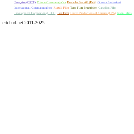
Française (ORTF)
Tritone Cinematografica
Deutsche Fox AG (Defa)
Oceania Produzioni
Internazionali Cinematografiche
Rizzoli Film
Terra Film Produktion
Canadian Film
Development Corporation (CFDC)
Fair Film
United Productions of America (UPA)
Jason Films
ericbad.net 2011-2025