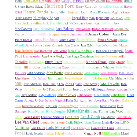
Gregory Peck
Ford
Grégoire Aslan
Grace Jones
Gregory Walcott
Hal Needham
Harold
Harrison Ford
Harry Carey Jr.
J. Stone
Harold Sakata
Harry Dean Stanton
Harvey
Henry Fonda
Herbert Lom
Henry Silva
Keitel
Honor Blackman
Hugh Jackman
Humphrey Bogart
Ingrid Bergman
Hume Cronyn
Ida Galli
Ingrid Pitt
Jack Black
Jack
Jack Gwillim
Jack Hawkins
Jack Lemmon
Jack
Elam
Jack Hedley
Jack Lord
Jack Palance
MacGowran
Jack Nicholson
Jacqueline
Jack Weston
Jacqueline Bisset
James Coburn
Pearce
Jacques Dufilho
Jacques Perrin
Jacques Tati
James Dean
James Earl Jones
James Mason
James Stewart
James
James Donald
James Garner
Jane Fonda
Woods
Jason Robards
Jean Carmet
Jean Gabin
Jean Lefebvre
Jean Marais
Jean-
Jean Richard
Jean-Claude Brialy
Jean Rochefort
Jean Yanne
Jean-Louis Trintignant
Paul Belmondo
Jeanne Moreau
Jeff
Jean-Pierre Mocky
Jean-Roger Caussimon
Jess
Chandler
Jeff Corey
Jennifer Daniel
Jeffrey Hunter
Jennifer Connelly
Jeremy Kemp
Hahn
Jill St. John
Joanna Barnes
Joanne Whalley
Jim Brown
Jim Carrey
Jodie Foster
John Bartha
Joe Pesci
John Anderson
John Carradine
John Cazale
John Doucette
John Fraser
John McGiver
John
John Larch
John Huston
John Ireland
John McEnery
John McIntire
Mills
John Quade
John Travolta
John Mitchum
John Phillip Law
John Savage
John
Joseph Cotten
John Wayne
José Ferrer
José Luis de Vilallonga
Vernon
José Ferre
Jude
Julian Glover
Law
Judy Garland
Judy Holliday
Julie Adams
Julie Christie
Julie Harris
Julien
Karl Malden
Juliette Gréco
Karin Schubert
Carette
Juliette Mayniel
Karin Dor
Katharine
Keenan Wynn
Kim
Ross
Kathleen Widdoes
Kay Lenz
Keith Carradine
Kevin Bacon
Klaus Kinski
Kirk Douglas
Basinger
Kim Novak
Lana Turner
Larry
Lana Wood
Lee J. Cobb
Gates
Lee Grant
Laura Linney
Laurence Naismith
Lee Marvin
Lee Remick
Lino
Lee Van Cleef
Leopoldo Trieste
Leslie Nielsen
Liam Neeson
Linda Hayden
Ventura
Lois Maxwell
Louis de
Lorella De Luca
Lois Chiles
Lon Chaney Jr.
Funès
Luigi Pistilli
Magali Noël
Louis Jourdan
Luciana Paluzzi
Mai Zetterling
Marcel