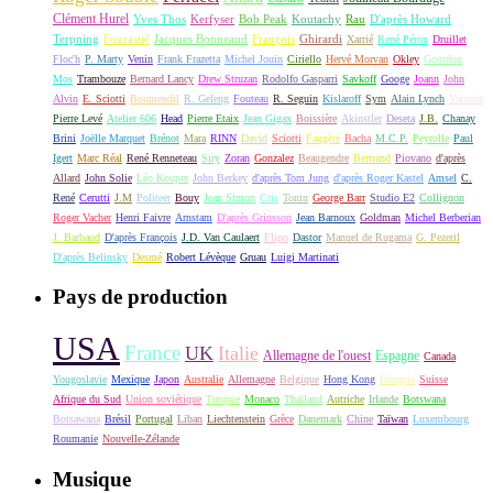
Clément Hurel
Yves Thos
Kerfyser
Bob Peak
Koutachy
Rau
D'après Howard
Terpning
Fourastié
Jacques Bonneaud
François
Ghirardi
Xarrié
René Péron
Druillet
Floc'h
P. Marty
Venin
Frank Frazetta
Michel Jouin
Ciriello
Hervé Morvan
Okley
Gourdon
Mos
Trambouze
Bernard Lancy
Drew Struzan
Rodolfo Gasparri
Savkoff
Googe
Joann
John
Alvin
E. Sciotti
Boumendil
R. Geleng
Fouteau
R. Seguin
Kislaroff
Sym
Alain Lynch
Vaissier
Pierre Levé
Atelier 606
Head
Pierre Etaix
Jean Gigax
Boissière
Akinstler
Deseta
J.B.
Chanay
Brini
Joëlle Marquet
Brénot
Mara
RINN
David
Sciotti
Faugère
Bacha
M.C.P.
Peyrolle
Paul
Igert
Marc Réal
René Renneteau
Siry
Zoran
Gonzalez
Beaugendre
Bertrand
Piovano
d'après
Allard
John Solie
Léo Kouper
John Berkey
d'après Tom Jung
d'après Roger Kastel
Amsel
C.
René
Cerutti
J.M
Politeer
Bouy
Jean Simon
Cris
Tonin
George Barr
Studio E2
Collignon
Roger Vacher
Henri Faivre
Arnstam
D'après Grinsson
Jean Barnoux
Goldman
Michel Berberian
J. Barbaud
D'après François
J.D. Van Caulaert
Flipo
Dastor
Manuel de Rugama
G. Pezeril
D'après Belinsky
Desmé
Robert Lévèque
Gruau
Luigi Martinati
Pays de production
USA
France
UK
Italie
Allemagne de l'ouest
Espagne
Canada
Yougoslavie
Mexique
Japon
Australie
Allemagne
Belgique
Hong Kong
Hongrie
Suisse
Afrique du Sud
Union soviétique
Turquie
Monaco
Thaïland
Autriche
Irlande
Botswana
Botsawana
Brésil
Portugal
Liban
Liechtenstein
Grèce
Danemark
Chine
Taïwan
Luxembourg
Roumanie
Nouvelle-Zélande
Musique