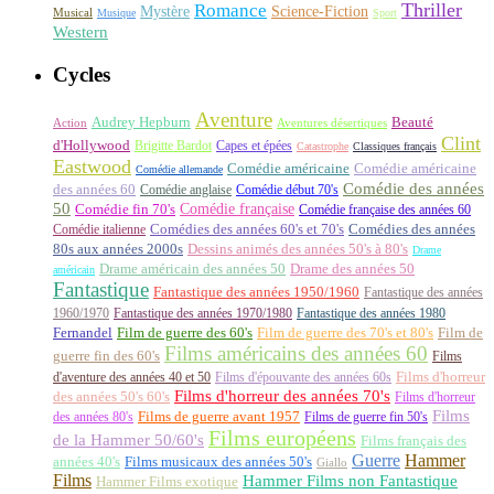
Thriller
Romance
Science-Fiction
Mystère
Musical
Musique
Sport
Western
Cycles
Aventure
Audrey Hepburn
Beauté
Aventures désertiques
Action
Clint
d'Hollywood
Brigitte Bardot
Capes et épées
Catastrophe
Classiques français
Eastwood
Comédie américaine
Comédie américaine
Comédie allemande
Comédie des années
des années 60
Comédie anglaise
Comédie début 70's
50
Comédie française
Comédie fin 70's
Comédie française des années 60
Comédie italienne
Comédies des années 60's et 70's
Comédies des années
80s aux années 2000s
Dessins animés des années 50's à 80's
Drame
Drame américain des années 50
Drame des années 50
américain
Fantastique
Fantastique des années 1950/1960
Fantastique des années
1960/1970
Fantastique des années 1970/1980
Fantastique des années 1980
Fernandel
Film de guerre des 60's
Film de guerre des 70's et 80's
Film de
Films américains des années 60
guerre fin des 60's
Films
d'aventure des années 40 et 50
Films d'épouvante des années 60s
Films d'horreur
Films d'horreur des années 70's
des années 50's 60's
Films d'horreur
Films
des années 80's
Films de guerre avant 1957
Films de guerre fin 50's
Films européens
de la Hammer 50/60's
Films français des
Guerre
Hammer
années 40's
Films musicaux des années 50's
Giallo
Films
Hammer Films non Fantastique
Hammer Films exotique