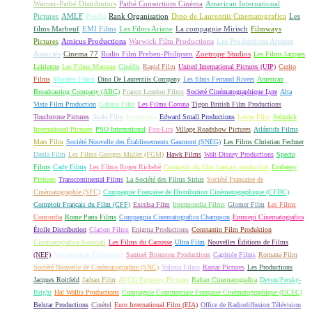
Warner-Pathé Distributors
Pathé Consortium Cinéma
American International
Pictures
AMLF
Prodis
Rank Organisation
Dino de Laurentiis Cinematografica
Les
films Marbeuf
EMI Films
Les Films Ariane
La compagnie Mirisch
Filmways
Pictures
Amicus Productions
Warwick Film Productions
Les Productions Artistes
Associés
Cinema 77
Rialto Film Preben-Philipsen
Zoetrope Studios
Les Films Jacques
Leitienne
Les Films Marceau
Cinédis
Rapid Film
United International Pictures (UIP)
Cerito
Films
Mondex Films
Dino De Laurentiis Company
Les films Fernand Rivers
American
Broadcasting Company (ABC)
Franco London Films
Societé Cinématographique Lyre
Alta
Vista Film Production
Galatea Film
Les Films Corona
Tigon British Film Productions
Touchstone Pictures
Avala Film
Europrodis
Edward Small Productions
Leone Film
Selznick
International Pictures
PSO International
Fox-Lira
Village Roadshow Pictures
Atlántida Films
Mars Film
Société Nouvelle des Établissements Gaumont (SNEG)
Les Films Christian Fechner
Dania Film
Les Films Georges Muller (FGM)
Hawk Films
Walt Disney Productions
Specta
Films
Cady Films
Les Films Roger Richebé
Comptoir du film français production
Embassy
Pictures
Transcontinental Films
La Société des Films Sirius
Société Française de
Cinématographie (SFC)
Compagnie Française de Distribution Cinématographique (CFDC)
Comptoir Français du Film (CFF)
Excelsa Film
Intermondia Films
Glomer Film
Les Films
Concordia
Rome Paris Films
Compagnia Cinematografica Champion
Emmepi Cinematografica
Étoile Distribution
Clarion Films
Enigma Productions
Constantin Film Produktion
Cinematografica Associati
Les Films du Carrosse
Ultra Film
Nouvelles Éditions de Films
(NEF)
Metropolitan Filmexport
Samuel Bronston Productions
Capitole Films
Romana Film
Société Nouvelle de Cinématographie (SNC)
Valoria Films
Rastar Pictures
Les Productions
Jacques Roitfeld
Jadran Film
AVCO Embassy Pictures
Rafran Cinematografica
Devon/Persky-
Bright
Hal Wallis Productions
Compagnie Commerciale Française Cinématographique (CCFC)
Belstar Productions
Cinétel
Euro International Film (EIA)
Office de Radiodiffusion Télévision