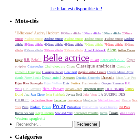
Le bilan est disponible ici!
Mots-clés
"Délicieuse" Audrey Hepburn
1000ème affiche
100ème affiche
150ème affiche
200ème
affiche
250ème affiche
300ème affiche
350ème affiche
400ème affiche
450ème affiche
500ème
affiche
550ème affiche
600ème affiche
650ème affiche
700ème affiche
750ème affiche
800ème
Aliens
affiche
850ème affiche
900ème affiche
950ème affiche
Alfred Hitchcock
Arthur Conan
Belle actrice
B.B.
Bebel !
Capes
Doyle
Billard
Bonne année 2012 !
Classique américain
et épées
Classique
Catastrophes
Chef-d'oeuvre
Cirque
comédie française
Classique italien
Continent
d'après Gaston Leroux
D'après Marcel Aymé
Dracula
Dessin animé
d'après Pierre Boulle
Dinosaure
Douglas Slocombe
Edgar Allan Poe
Frankenstein
Edgar Rice Burroughs
Edgar Wallace
Elvis
Festival
Georges Simenon
H.G.
James
Héroic Fantasy
Wells
H.P. Lovecraft
Indiana Jones
Inspecteur Harry
J.R.R. Tolkien
Bond
LA GUERRE DES
Jazz
Jean Giono
John Steinbeck
Joyeux Noël
Jules Verne
ETOILES
Michel Audiard
La Panthère Rose
Lamartine
Loup-garou
Marguerite
Momie
New
Polar
Péplum
Pirates
York
Paris
Préhistoire
Premier film parlant français
Rat Pack
Robin des bois
Roger Corman
Scotland Yard
Soucoupes volantes
Tarzan
Trinita
Walt Disney
Western spaghetti
Rechercher :
Catégories