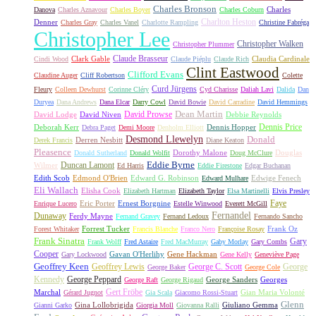
Charles Bronson
Charles
Danova
Charles Aznavour
Charles Boyer
Charles Coburn
Charlton Heston
Denner
Charles Gray
Charles Vanel
Charlotte Rampling
Christine Fabréga
Christopher Lee
Christopher Walken
Christopher Plummer
Claude Brasseur
Clark Gable
Claudia Cardinale
Cindi Wood
Claude Piéplu
Claude Rich
Clint Eastwood
Clifford Evans
Claudine Auger
Cliff Robertson
Colette
Curd Jürgens
Fleury
Colleen Dewhurst
Corinne Cléry
Cyd Charisse
Daliah Lavi
Dalida
Dan
Duryea
Dana Andrews
Dana Elcar
Darry Cowl
David Bowie
David Carradine
David Hemmings
David Prowse
Dean Martin
David Lodge
David Niven
Debbie Reynolds
Dennis Price
Deborah Kerr
Dennis Hopper
Debra Paget
Demi Moore
Denholm Elliott
Desmond Llewelyn
Donald
Derren Nesbitt
Derek Francis
Diane Keaton
Pleasence
Dorothy Malone
Douglas
Donald Sutherland
Donald Wolfit
Doug McClure
Duncan Lamont
Eddie Byrne
Wilmer
Ed Harris
Eddie Firestone
Edgar Buchanan
Edith Scob
Edmond O'Brien
Edward G. Robinson
Edwige Fenech
Edward Mulhare
Eli Wallach
Elisha Cook
Elizabeth Hartman
Elizabeth Taylor
Elsa Martinelli
Elvis Presley
Faye
Eric Porter
Ernest Borgnine
Enrique Lucero
Estelle Winwood
Everett McGill
Fernandel
Dunaway
Ferdy Mayne
Fernand Gravey
Fernand Ledoux
Fernando Sancho
Forrest Tucker
Frank Oz
Forest Whitaker
Francis Blanche
Franco Nero
Françoise Rosay
Frank Sinatra
Gary
Frank Wolff
Fred Astaire
Fred MacMurray
Gaby Morlay
Gary Combs
Cooper
Gavan O'Herlihy
Gene Hackman
Gary Lockwood
Gene Kelly
Geneviève Page
Geoffrey Keen
Geoffrey Lewis
George C. Scott
George
George Baker
George Cole
Kennedy
George Peppard
George Sanders
Georges
George Raft
George Rigaud
Gert Fröbe
Marchal
Gian Maria Volonté
Gérard Jugnot
Gia Scala
Giacomo Rossi-Stuart
Glenn
Gina Lollobrigida
Giuliano Gemma
Gianni Garko
Giorgia Moll
Giovanna Ralli