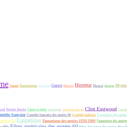
me
Horreur
Fantastique
Guerre
Mystèr
Histoire
Famille
Film-Noir
Musical
Musique
Clint Eastwood
ood
Brigitte Bardot
Capes et épées
Catastrophe
Classiques français
Comédi
médie française
Comédie française des années 60
Comédie italienne
Comédies des années
Fantastique
 années 50
Fantastique des années 1950/1960
Fantastique des année
Films américains des années 60
es 60's
Films d'aventure des années 40 et 5