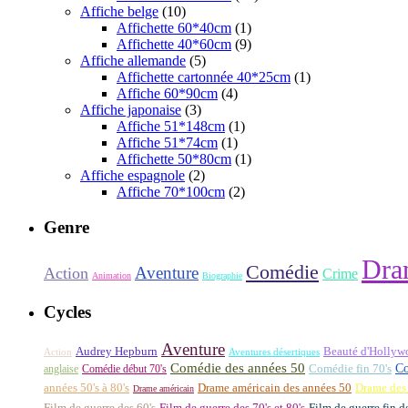
Affiche belge
(10)
Affichette 60*40cm
(1)
Affichette 40*60cm
(9)
Affiche allemande
(5)
Affichette cartonnée 40*25cm
(1)
Affiche 60*90cm
(4)
Affiche japonaise
(3)
Affiche 51*148cm
(1)
Affiche 51*74cm
(1)
Affichette 50*80cm
(1)
Affiche espagnole
(2)
Affiche 70*100cm
(2)
Genre
Dra
Comédie
Aventure
Action
Crime
Animation
Biographie
Cycles
Aventure
Audrey Hepburn
Beauté d'Hollyw
Aventures désertiques
Action
Comédie des années 50
Co
anglaise
Comédie début 70's
Comédie fin 70's
années 50's à 80's
Drame américain des années 50
Drame des
Drame américain
Film de guerre des 60's
Film de guerre des 70's et 80's
Film de guerre fin d