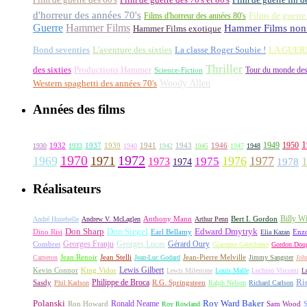
d'horreur des années 70's
Films d'horreur des années 80's
Films de guerre
Guerre
Hammer Films
Hammer Films non 
Hammer Films exotique
La classe Roger Soubie !
Bond seventies
L'aventure des sixties
LA GUER
Thriller
des sixties
Productions Hammer
Tour du monde des
Science-Fiction
Woody Allen
Western spaghetti des années 70's
Années des films
1
1949
1950
1932
1937
1939
1941
1943
1946
1930
1933
1940
1942
1945
1947
1948
1970
1972
1969
1971
1976
1977
1973
1975
1978
1974
Réalisateurs
Billy Wi
Anthony Mann
André Hunebelle
Andrew V. McLaglen
Arthur Penn
Bert I. Gordon
Don Sharp
Edward Dmytryk
Don Siegel
Dino Risi
Earl Bellamy
Elia Kazan
Enz
Georges Franju
Georges Lucas
Gérard Oury
Combret
Giacomo Gentilomo
Gordon Doug
Cameron
Jean Renoir
Jean Stelli
Jean-Luc Godard
Jean-Pierre Melville
Jimmy Sangster
Joh
Lewis Gilbert
King Vidor
Kevin Connor
Lewis Milestone
Louis Malle
Luchino Visconti
L
Ri
Philippe de Broca
Sasdy
Phil Karlson
R.G. Springsteen
Ralph Nelson
Richard Carlson
Polanski
Roy Ward Baker
Ron Howard
Ronald Neame
Roy Rowland
Sam Wood
S