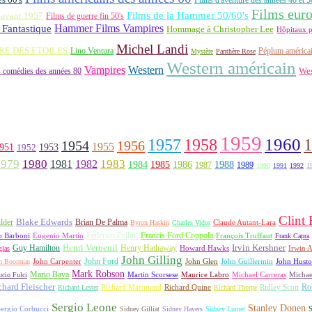
Films eur
Films de la Hammer 50/60's
 avant 1957
Films de guerre fin 50's
Hammer Films Vampires
Fantastique
Hommage à Christopher Lee
Hôpitaux p
Michel Landi
RE DES ETOILES
Lino Ventura
Péplum américa
Mystère
Panthère Rose
Western américain
Vampires
Western
 comédies des années 80
Wes
1959
1957
1960
1958
1956
1954
1955
951
1952
1953
1979
1980
1981
1983
1982
1984
1985
1986
1988
1987
1989
1990
1991
1992
1
Clint
lder
Blake Edwards
Brian De Palma
Claude Autant-Lara
Byron Haskin
Charles Vidor
Francis Ford Coppola
Federico Fellini
François Truffaut
o Barboni
Eugenio Martín
Frank Capra
Irvin Kershner
Henri Verneuil
Henry Hathaway
Guy Hamilton
las
Howard Hawks
Irwin A
John Gilling
John Carpenter
John Ford
John Hust
n Boorman
John Glen
John Guillermin
Mark Robson
Mario Bava
Michael Carreras
Michae
ucio Fulci
Martin Scorsese
Maurice Labro
chard Fleischer
Richard Quine
Ridley Scott
Rob
Richard Lester
Richard Marquand
Richard Thorpe
Sergio Leone
Stanley Donen
S
ergio Corbucci
Sidney Gilliat
Sidney Hayers
Sidney Lumet