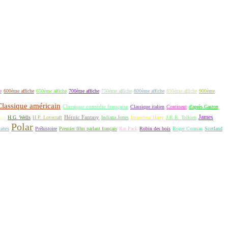
e
600ème affiche
650ème affiche
700ème affiche
750ème affiche
800ème affiche
850ème affiche
900ème
Classique américain
Classique comédie française
Classique italien
Continent
d'après Gaston
James
Héroic Fantasy
non
H.G. Wells
H.P. Lovecraft
Indiana Jones
Inspecteur Harry
J.R.R. Tolkien
Polar
rates
Préhistoire
Premier film parlant français
Rat Pack
Robin des bois
Roger Corman
Scotland