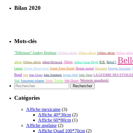
Bilan 2020
Mots-clés
"Délicieuse" Audrey Hepburn
1000ème affiche
100ème affiche
150ème affiche
200ème affich
Bell
Aliens
B.B.
Bebel !
affiche
950ème affiche
Alfred Hitchcock
Arthur Conan Doyle
Dessin animé
Leroux
D'après Marcel Aymé
d'après Pierre Boulle
Dinosaure
Douglas Slocombe
Bond
LA GUERRE DES ETOILE
Jazz
Jean Giono
John Steinbeck
Joyeux Noël
Jules Verne
Western spaghetti
Yard
Soucoupes volantes
Tarzan
Trinita
Walt Disney
Rechercher :
Catégories
Affiche mexicaine
(3)
Affiche 40*30cm
(2)
Affiche 60*80cm
(1)
Affiche anglaise
(2)
Affiche Quad 100*70cm
(2)