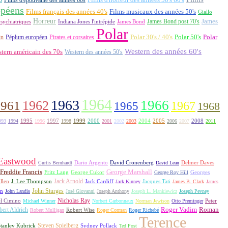
opéens
Films français des années 40's
Films musicaux des années 50's
Giallo
Horreur
James Bond post 70's
James
Indiana Jones l'intrépide
sychiatriques
James Bond
Polar
Polar 30's / 40's
Polar 50's
Polar
in
Péplum européen
Pirates et corsaires
Western des années 60's
tern américain des 70s
Western des années 50's
1964
1963
1962
1966
1961
1967
1965
1968
1995
1997
1999
2000
2004
2005
2008
993
1994
1996
1998
2001
2002
2003
2006
2007
2011
 Eastwood
David Cronenberg
Curtis Bernhardt
Dario Argento
David Lean
Delmer Daves
Freddie Francis
George Marshall
Fritz Lang
George Cukor
George Roy Hill
Georges
Jack Arnold
Jacques Tati
llen
J. Lee Thompson
Jack Cardiff
Jack Kinney
James B. Clark
James
John Sturges
on
John Landis
José Giovanni
Joseph Anthony
Joseph L. Mankiewicz
Joseph Pevney
l Cimino
Nicholas Ray
Michael Winner
Norbert Carbonnaux
Norman Jewison
Otto Preminger
Peter
Roger Vadim
Roman
ert Aldrich
Robert Mulligan
Robert Wise
Roger Corman
Roger Richebé
Terence
Steven Spielberg
tanley Kubrick
Sydney Pollack
Ted Post