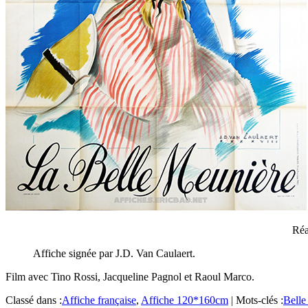
Réa
Affiche signée par J.D. Van Caulaert.
Film avec Tino Rossi, Jacqueline Pagnol et Raoul Marco.
Classé dans :
Affiche française
,
Affiche 120*160cm
|
Mots-clés :
Belle 