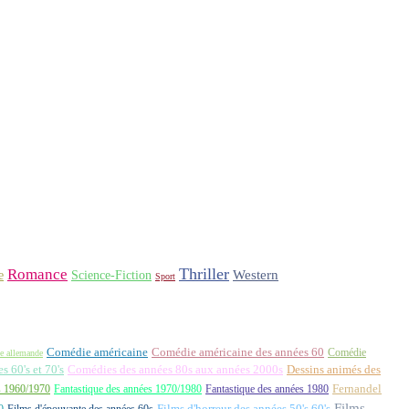
Thriller
Romance
Western
Science-Fiction
e
Sport
Comédie américaine
Comédie américaine des années 60
Comédie
e allemande
 60's et 70's
Comédies des années 80s aux années 2000s
Dessins animés des
Fernandel
s 1960/1970
Fantastique des années 1970/1980
Fantastique des années 1980
Films
0
Films d'épouvante des années 60s
Films d'horreur des années 50's 60's