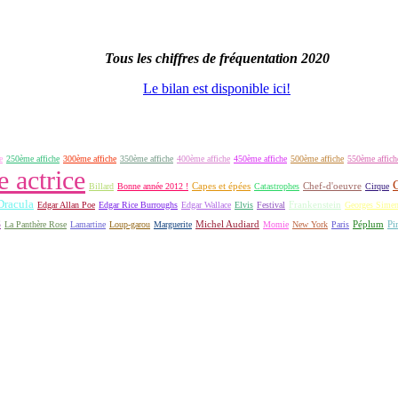
Tous les chiffres de fréquentation 2020
Le bilan est disponible ici!
e
250ème affiche
300ème affiche
350ème affiche
400ème affiche
450ème affiche
500ème affiche
550ème affich
e actrice
Capes et épées
Billard
Bonne année 2012 !
Catastrophes
Chef-d'oeuvre
Cirque
Dracula
Frankenstein
Edgar Allan Poe
Edgar Rice Burroughs
Edgar Wallace
Elvis
Festival
Georges Sime
S
Michel Audiard
Péplum
Pi
La Panthère Rose
Lamartine
Loup-garou
Marguerite
Momie
New York
Paris