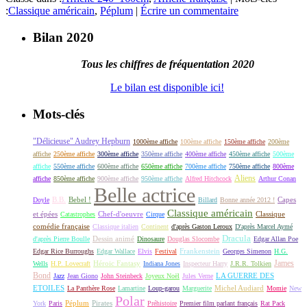
:
Classique américain
,
Péplum
|
Écrire un commentaire
Bilan 2020
Tous les chiffres de fréquentation 2020
Le bilan est disponible ici!
Mots-clés
"Délicieuse" Audrey Hepburn
1000ème affiche
100ème affiche
150ème affiche
200ème
affiche
250ème affiche
300ème affiche
350ème affiche
400ème affiche
450ème affiche
500ème
affiche
550ème affiche
600ème affiche
650ème affiche
700ème affiche
750ème affiche
800ème
Aliens
affiche
850ème affiche
900ème affiche
950ème affiche
Alfred Hitchcock
Arthur Conan
Belle actrice
B.B.
Bebel !
Capes
Doyle
Billard
Bonne année 2012 !
Classique américain
et épées
Classique
Catastrophes
Chef-d'oeuvre
Cirque
comédie française
Classique italien
Continent
d'après Gaston Leroux
D'après Marcel Aymé
Dracula
Dessin animé
d'après Pierre Boulle
Dinosaure
Douglas Slocombe
Edgar Allan Poe
Frankenstein
Edgar Rice Burroughs
Edgar Wallace
Elvis
Festival
Georges Simenon
H.G.
James
Héroic Fantasy
Wells
H.P. Lovecraft
Indiana Jones
Inspecteur Harry
J.R.R. Tolkien
Bond
LA GUERRE DES
Jazz
Jean Giono
John Steinbeck
Joyeux Noël
Jules Verne
ETOILES
Michel Audiard
La Panthère Rose
Lamartine
Loup-garou
Marguerite
Momie
New
Polar
Péplum
Pirates
York
Paris
Préhistoire
Premier film parlant français
Rat Pack