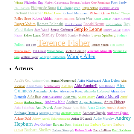
Nicholas Ray
Winner
Norbert Carbonnaux
Norman Jewison
Otto Preminger
Peter Sasdy
Philippe de Broca
Phil Karlson
R.G. Springsteen
Ralph Nelson
Richard Carlson
Richard Fleischer
Richard Quine
Richard Lester
Richard Marquand
Richard Thorpe
Ridley Scott
Robert Aldrich
Robert Mulligan
Robert Wise
Roger Corman
Roger Richebé
Roger Vadim
Roman Polanski
Roy
Ron Howard
Ronald Neame
Roy Rowland
Sergio Leone
Ward Baker
Sam Wood
Sergio Corbucci
Sidney Gilliat
Sidney
Stanley Donen
Steven Spielberg
Stanley Kubrick
Sydney
Hayers
Sidney Lumet
Terence Fisher
Pollack
Ted Post
Terence Young
Tim Burton
Val Guest
Vincente Minnelli
Tonino Valerii
Vernon Sewell
Victor Fleming
Vittorio De
Woody Allen
Sica
William Wyler
Wolfgang Reitherman
Acteurs
Alain Delon
Adolfo Celi
Agnes Moorehead
Adrienne Corri
Akiko Wakabayashi
Alan
Alec
Aldo Sambrell
Rickman
Albert Moses
Alberto Sordi
Aldo Ray
Alec Baldwin
Guinness
Alexander Davion
Alexander Knox
Alexandre
Alexander Lockwood
André Morell
Rignault
Alfie Bass
Alfio Caltabiano
Alida Valli
Alison Doody
André
Andrew Keir
Andrex
Anita Ekberg
Andrea Aureli
Angie Dickinson
Pousse
Ann Dvorak
Anne Baxter
Anouk Aimée
Anita Pallenberg
Anne Helm
Annie Girardot
Anthony Daniels
Anthony Quayle
Anthony Quinn
Anthony Higgins
Anthony Perkins
Audrey
Arlene Dahl
Audie Murphy
Arletty
Arnold Schwarzenegger
Arthur O'Connell
Hepburn
Ava Gardner
Barbara Bach
Barbara Carrera
Barbara
Barbara Bates
Barbara Shelley
O'Neil
Barbara Stanwyck
Barbara Steele
Barry Sullivan
Basil Rathbone