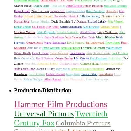
Krzysztof Komeda
David Arnold
Gianni Ferrio
Kyle Eastwood
Stanley Wilson
Vangelis
Charles Strouse
Quincy Jones
Henri Crolla
André Hodeir
Hubert Rostaing
Jean-Louis Ducarme
Ralph Ferraro
Piero Umiliani
Jacques Brel
François Rauber
Henri Bourtayre
Hans May
Paul
Dunlap
Richard Rodney Bennett
Daniele Amfitheatrof
Billy Goldenberg
Christian Chevallier
Martial Solal
Jacques Métehen
David Buttolph
'By' Dunham
Richard LaSalle
Fritz Wenneis
Lothar Brühne
Sol Kaplan
Roy Webb
Gerard Schurmann
Alan Howarth
Michael Kamen
f
Massimo Morante
Fabio Pignatelli
Claudio Simonetti
David Gibson
Harry Manfredini
Dario
Argento
Robert de Nesle
Steve Boeddeker
John Cacavas
Paul Ferris
Martin Böttcher
Keith
Papworth
Georges Auric
Mario Nascimbene
David Munrow
Ian Underwood
Trevor Jones
Remi
Gassmann
Artie Butler
Franz Waxman
Bronislau Kaper
Friedrich Hollaender
Walter Scharf
Nelson Riddle
Hans J. Salter
Lionel Newman
Luis Bacalov
François de Roubaix
Paul J. Smith
Harry Connick Jr.
David Newman
George Fenton
John Ottman
Paul Haslinger
Rolfe Kent
Hans
Zimmer
Peter Best
Raymond Lefevre
Geoffrey Burgon
Claude Bolling
Laurence Rosenthal
Jesús García Leoz
Joseph J. Lilley
Tony Aubin
Raymond Gallois-Montbrun
Marceau Van
Hoorebecke
Henri Forterre
Herbert Stothart
Irving Gertz
Herman Stein
Jean Marion
Louis
Beydts
Richard Rodgers
Albert Raisner
Mikis Theodorakis
Bruce Montgomery
Production/Distribution
Hammer Film Productions
Universal Pictures
Twentieth
Century Fox
Columbia Pictures