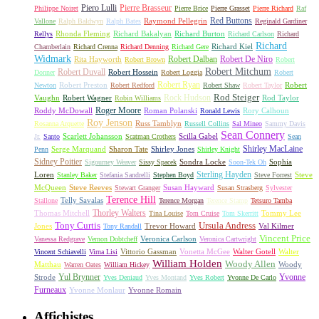
Piero Lulli
Pierre Brasseur
Philippe Noiret
Pierre Brice
Pierre Grasset
Pierre Richard
Raf
Red Buttons
Raymond Pellegrin
Vallone
Ralph Baldwyn
Ralph Bates
Reginald Gardiner
Rhonda Fleming
Richard Bakalyan
Richard Burton
Rellys
Richard Carlson
Richard
Richard
Richard Kiel
Chamberlain
Richard Crenna
Richard Denning
Richard Gere
Widmark
Robert Dalban
Robert De Niro
Rita Hayworth
Robert Brown
Robert
Robert Mitchum
Robert Duvall
Robert Hossein
Donner
Robert Loggia
Robert
Robert Ryan
Robert Preston
Robert
Newton
Robert Redford
Robert Shaw
Robert Taylor
Rock Hudson
Rod Steiger
Vaughn
Robert Wagner
Rod Taylor
Robin Williams
Roger Moore
Roddy McDowall
Roman Polanski
Rory Calhoun
Ronald Lewis
Roy Jenson
Russ Tamblyn
Rosanna Arquette
Russell Collins
Sal Mineo
Sammy Davis
Sean Connery
Scarlett Johansson
Scilla Gabel
Jr.
Santo
Scatman Crothers
Sean
Shirley MacLaine
Serge Marquand
Sharon Tate
Shirley Jones
Penn
Shirley Knight
Sidney Poitier
Sondra Locke
Sophia
Sigourney Weaver
Sissy Spacek
Soon-Tek Oh
Sterling Hayden
Loren
Steve
Stanley Baker
Stefania Sandrelli
Stephen Boyd
Steve Forrest
McQueen
Steve Reeves
Susan Hayward
Stewart Granger
Susan Strasberg
Sylvester
Terence Hill
Telly Savalas
Stallone
Terence Morgan
Terence Stamp
Tetsuro Tamba
Thorley Walters
Thomas Mitchell
Tommy Lee
Tina Louise
Tom Cruise
Tom Skerritt
Tony Curtis
Ursula Andress
Jones
Trevor Howard
Val Kilmer
Tony Randall
Vincent Price
Veronica Carlson
Vanessa Redgrave
Vernon Dobtcheff
Veronica Cartwright
Vittorio Gassman
Vonetta McGee
Walter Gotell
Walter
Vincent Schiavelli
Virna Lisi
William Holden
Woody Allen
Matthau
Woody
Warren Oates
William Hickey
Yul Brynner
Yvonne
Strode
Yves Deniaud
Yves Montand
Yves Robert
Yvonne De Carlo
Furneaux
Yvonne Monlaur
Yvonne Romain
Affichistes