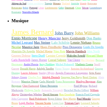
Afrique du Sud
Union soviétique
Turquie
Monaco
Thaïland
Autriche
Irlande
Botswana
Botsawana
Brésil
Portugal
Liban
Liechtenstein
Grèce
Danemark
Chine
Taïwan
Luxembourg
Roumanie
Nouvelle-Zélande
Musique
James Bernard
John Barry
John Williams
Ennio Morricone
Henry Mancini
Jerry Goldsmith
Don Banks
Michel Legrand
Max Steiner
Lalo Schifrin
Lennie Niehaus
Bruno
Nicolai
Maurice Jarre
Hugo Friedhofer
Pino Donaggio
Guido De Angelis
Maurizio De Angelis
Michel Magne
Nino Rota
Marvin Hamlisch
Alex North
Georges Delerue
Steve Dorff
Carmine Coppola
Malcolm Arnold
Howard Shore
Carlo Rustichelli
James Horner
Conrad Salinger
Van Cleave
Riz Ortolani
Bernard
Herrmann
André Previn
Jerry Fielding
Michel Polnareff
Vladimir Cosma
Snuff
Garrett
Donald Harris
Adolph Tandler
Victor Young
Antoine Archimbaud
George
Duning
Laurie Johnson
Stanley Myers
Angelo Francesco Lavagnino
Artie Kane
Johnny Green
Charles Fox
Adolph Deutsch
Georges Van Parys
René Cloërec
Alain
Romans
Maurice Thiriet
Carlo Martelli
Franz Reizenstein
Marilyn Bergman
Alan
Bergman
Clint Eastwood
Elmer Bernstein
Ronald Stein
Fred Myrow
Richard
Markowitz
Philippe Sarde
Armando Trovajoli
Herschel Burke Gilbert
William
Alwyn
Christopher Whelen
David Amram
Ron Goodwin
Francis Ford Coppola
John Carpenter
Basil Poledouris
Roger Edens
Skip Martin
Paul Misraki
George
Bruns
Leigh Harline
Vincent Scotto
Lester Lee
Tristram Cary
Leonard Salzedo