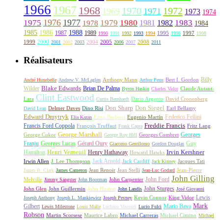
1966
1967
1968
1970
1972
1969
1971
1973
1974
1976
1977
1975
1979
1980
1981
1983
1978
1982
1984
1985
1986
1988
1987
1989
1995
1997
1990
1991
1992
1993
1994
1996
1998
1999
2000
2004
2005
2008
2001
2002
2003
2006
2007
2011
Réalisateurs
Billy
Anthony Mann
André Hunebelle
Andrew V. McLaglen
Arthur Penn
Bert I. Gordon
Wilder
Blake Edwards
Brian De Palma
Claude Autant-
Byron Haskin
Charles Vidor
Clint Eastwood
Lara
David Cronenberg
Curtis Bernhardt
Dario Argento
Don Sharp
Don Siegel
David Lean
Delmer Daves
Dino Risi
Earl Bellamy
Edward Dmytryk
Federico Fellini
Elia Kazan
Enzo Barboni
Eugenio Martín
Freddie Francis
Francis Ford Coppola
François Truffaut
Fritz Lang
Frank Capra
George Marshall
George Cukor
Georges
George Roy Hill
Georges Combret
Franju
Georges Lucas
Gérard Oury
Guy
Giacomo Gentilomo
Gordon Douglas
Irvin Kershner
Henri Verneuil
Henry Hathaway
Hamilton
Howard Hawks
Jack Arnold
Jacques Tati
Irwin Allen
J. Lee Thompson
Jack Cardiff
Jack Kinney
James B. Clark
James Cameron
Jean Renoir
Jean Stelli
Jean-Luc Godard
Jean-Pierre
John Gilling
John Carpenter
John Ford
Melville
Jimmy Sangster
John Boorman
John Sturges
John Huston
John Glen
John Guillermin
John Landis
José Giovanni
Lewis
King Vidor
Joseph Anthony
Joseph L. Mankiewicz
Joseph Pevney
Kevin Connor
Mark
Gilbert
Mario Bava
Lewis Milestone
Louis Malle
Luchino Visconti
Lucio Fulci
Robson
Michael Carreras
Michael Cimino
Martin Scorsese
Maurice Labro
Michael