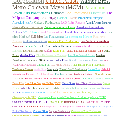
Corporation
United Artists
Warner Bros.
Metro-Goldwyn-Mayer (MGM)
Paramount
Seven Arts Productions
Gaumont
Eon Productions
Lucasfilm
The
Malpaso Company
Lux
Danjaq
Cocinor
Titanus
Produzioni Europee
Associati (PEA)
Malpaso Productions
RKO Radio Pictures
Allied Artists Pictures
Warner-Pathé Distributors
Pathé Consortium Cinéma
American International
Pictures
AMLF
Prodis
Rank Organisation
Dino de Laurentiis Cinematografica
Les
films Marbeuf
EMI Films
Les Films Ariane
La compagnie Mirisch
Filmways
Pictures
Amicus Productions
Warwick Film Productions
Les Productions Artistes
Associés
Cinema 77
Rialto Film Preben-Philipsen
Zoetrope Studios
Les Films Jacques
Leitienne
Les Films Marceau
Cinédis
Rapid Film
United International Pictures (UIP)
Cerito
Films
Mondex Films
Dino De Laurentiis Company
Les films Fernand Rivers
American
Broadcasting Company (ABC)
Franco London Films
Societé Cinématographique Lyre
Alta
Vista Film Production
Galatea Film
Les Films Corona
Tigon British Film Productions
Touchstone Pictures
Avala Film
Europrodis
Edward Small Productions
Leone Film
Selznick
International Pictures
PSO International
Fox-Lira
Village Roadshow Pictures
Atlántida Films
Mars Film
Société Nouvelle des Établissements Gaumont (SNEG)
Les Films Christian Fechner
Dania Film
Les Films Georges Muller (FGM)
Hawk Films
Walt Disney Productions
Specta
Films
Cady Films
Les Films Roger Richebé
Comptoir du film français production
Embassy
Pictures
Transcontinental Films
La Société des Films Sirius
Société Française de
Cinématographie (SFC)
Compagnie Française de Distribution Cinématographique (CFDC)
Comptoir Français du Film (CFF)
Excelsa Film
Intermondia Films
Glomer Film
Les Films
Concordia
Rome Paris Films
Compagnia Cinematografica Champion
Emmepi Cinematografica
Étoile Distribution
Clarion Films
Enigma Productions
Constantin Film Produktion
Cinematografica Associati
Les Films du Carrosse
Ultra Film
Nouvelles Éditions de Films