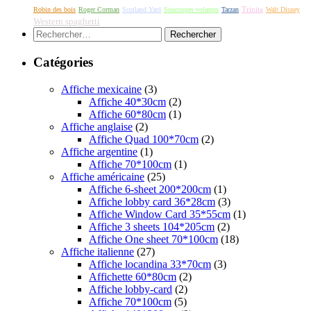
Robin des bois
Roger Corman
Scotland Yard
Soucoupes volantes
Tarzan
Trinita
Walt Disney
Western spaghetti
Rechercher :
Catégories
Affiche mexicaine
(3)
Affiche 40*30cm
(2)
Affiche 60*80cm
(1)
Affiche anglaise
(2)
Affiche Quad 100*70cm
(2)
Affiche argentine
(1)
Affiche 70*100cm
(1)
Affiche américaine
(25)
Affiche 6-sheet 200*200cm
(1)
Affiche lobby card 36*28cm
(3)
Affiche Window Card 35*55cm
(1)
Affiche 3 sheets 104*205cm
(2)
Affiche One sheet 70*100cm
(18)
Affiche italienne
(27)
Affiche locandina 33*70cm
(3)
Affichette 60*80cm
(2)
Affiche lobby-card
(2)
Affiche 70*100cm
(5)