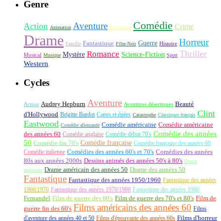
Genre
Comédie
Aventure
Action
Crime
Animation
Biographie
Drame
Horreur
Fantastique
Guerre
Histoire
Famille
Film-Noir
Thriller
Romance
Science-Fiction
Mystère
Musical
Musique
Sport
Western
Cycles
Aventure
Audrey Hepburn
Beauté
Aventures désertiques
Action
Clint
d'Hollywood
Brigitte Bardot
Capes et épées
Catastrophe
Classiques français
Eastwood
Comédie américaine
Comédie américaine
Comédie allemande
Comédie des années
des années 60
Comédie anglaise
Comédie début 70's
50
Comédie française
Comédie fin 70's
Comédie française des années 60
Comédie italienne
Comédies des années 60's et 70's
Comédies des années
80s aux années 2000s
Dessins animés des années 50's à 80's
Drame
Drame américain des années 50
Drame des années 50
américain
Fantastique
Fantastique des années 1950/1960
Fantastique des années
1960/1970
Fantastique des années 1970/1980
Fantastique des années 1980
Fernandel
Film de guerre des 60's
Film de guerre des 70's et 80's
Film de
Films américains des années 60
guerre fin des 60's
Films
d'aventure des années 40 et 50
Films d'épouvante des années 60s
Films d'horreur