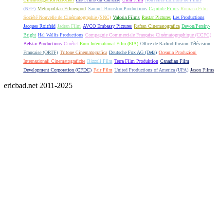
(NEF)
Metropolitan Filmexport
Samuel Bronston Productions
Capitole Films
Romana Film
Société Nouvelle de Cinématographie (SNC)
Valoria Films
Rastar Pictures
Les Productions
Jacques Roitfeld
Jadran Film
AVCO Embassy Pictures
Rafran Cinematografica
Devon/Persky-
Bright
Hal Wallis Productions
Compagnie Commerciale Française Cinématographique (CCFC)
Belstar Productions
Cinétel
Euro International Film (EIA)
Office de Radiodiffusion Télévision
Française (ORTF)
Tritone Cinematografica
Deutsche Fox AG (Defa)
Oceania Produzioni
Internazionali Cinematografiche
Rizzoli Film
Terra Film Produktion
Canadian Film
Development Corporation (CFDC)
Fair Film
United Productions of America (UPA)
Jason Films
ericbad.net 2011-2025