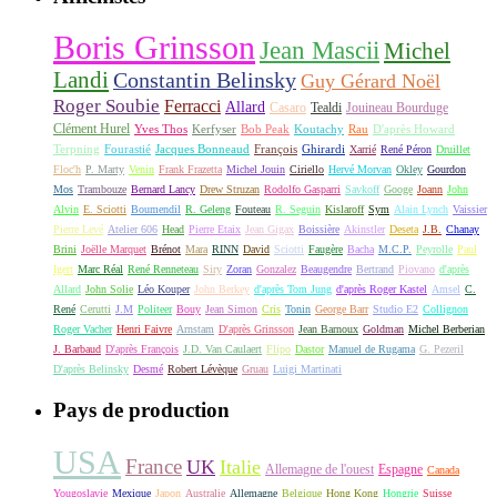
Boris Grinsson
Jean Mascii
Michel
Landi
Constantin Belinsky
Guy Gérard Noël
Roger Soubie
Ferracci
Allard
Casaro
Tealdi
Jouineau Bourduge
Clément Hurel
Yves Thos
Kerfyser
Bob Peak
Koutachy
Rau
D'après Howard
Terpning
Fourastié
Jacques Bonneaud
François
Ghirardi
Xarrié
René Péron
Druillet
Floc'h
P. Marty
Venin
Frank Frazetta
Michel Jouin
Ciriello
Hervé Morvan
Okley
Gourdon
Mos
Trambouze
Bernard Lancy
Drew Struzan
Rodolfo Gasparri
Savkoff
Googe
Joann
John
Alvin
E. Sciotti
Boumendil
R. Geleng
Fouteau
R. Seguin
Kislaroff
Sym
Alain Lynch
Vaissier
Pierre Levé
Atelier 606
Head
Pierre Etaix
Jean Gigax
Boissière
Akinstler
Deseta
J.B.
Chanay
Brini
Joëlle Marquet
Brénot
Mara
RINN
David
Sciotti
Faugère
Bacha
M.C.P.
Peyrolle
Paul
Igert
Marc Réal
René Renneteau
Siry
Zoran
Gonzalez
Beaugendre
Bertrand
Piovano
d'après
Allard
John Solie
Léo Kouper
John Berkey
d'après Tom Jung
d'après Roger Kastel
Amsel
C.
René
Cerutti
J.M
Politeer
Bouy
Jean Simon
Cris
Tonin
George Barr
Studio E2
Collignon
Roger Vacher
Henri Faivre
Arnstam
D'après Grinsson
Jean Barnoux
Goldman
Michel Berberian
J. Barbaud
D'après François
J.D. Van Caulaert
Flipo
Dastor
Manuel de Rugama
G. Pezeril
D'après Belinsky
Desmé
Robert Lévèque
Gruau
Luigi Martinati
Pays de production
USA
France
UK
Italie
Allemagne de l'ouest
Espagne
Canada
Yougoslavie
Mexique
Japon
Australie
Allemagne
Belgique
Hong Kong
Hongrie
Suisse