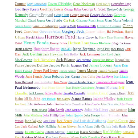
Cooper
Gavan O'Herlihy
Gene Hackman
Gary Lockwood
Gene Kelly
Geneviève Page
Geoffrey Keen
Geoffrey Lewis
George C. Scott
George
George Baker
George Cole
Kennedy
George Peppard
George Sanders
Georges
George Raft
George Rigaud
Gert Fröbe
Marchal
Gian Maria Volonté
Gérard Jugnot
Gia Scala
Giacomo Rossi-Stuart
Glenn
Gina Lollobrigida
Giuliano Gemma
Gianni Garko
Giorgia Moll
Giovanna Ralli
Gregory Peck
Ford
Grégoire Aslan
Grace Jones
Gregory Walcott
Hal Needham
Harold
Harrison Ford
Harry Carey Jr.
J. Stone
Harold Sakata
Harry Dean Stanton
Harvey
Henry Fonda
Herbert Lom
Henry Silva
Keitel
Honor Blackman
Hugh Jackman
Humphrey Bogart
Ingrid Bergman
Hume Cronyn
Ida Galli
Ingrid Pitt
Jack Black
Jack
Jack Gwillim
Jack Hawkins
Jack Lemmon
Jack
Elam
Jack Hedley
Jack Lord
Jack Palance
MacGowran
Jack Nicholson
Jacqueline
Jack Weston
Jacqueline Bisset
James Coburn
Pearce
Jacques Dufilho
Jacques Perrin
Jacques Tati
James Dean
James Earl Jones
James Mason
James Stewart
James
James Donald
James Garner
Jane Fonda
Woods
Jason Robards
Jean Carmet
Jean Gabin
Jean Lefebvre
Jean Marais
Jean-
Jean Richard
Jean-Claude Brialy
Jean Rochefort
Jean Yanne
Jean-Louis Trintignant
Paul Belmondo
Jeanne Moreau
Jeff
Jean-Pierre Mocky
Jean-Roger Caussimon
Jess
Chandler
Jeff Corey
Jennifer Daniel
Jeffrey Hunter
Jennifer Connelly
Jeremy Kemp
Hahn
Jill St. John
Joanna Barnes
Joanne Whalley
Jim Brown
Jim Carrey
Jodie Foster
John Bartha
Joe Pesci
John Anderson
John Carradine
John Cazale
John Doucette
John Fraser
John McGiver
John
John Larch
John Huston
John Ireland
John McEnery
John McIntire
Mills
John Quade
John Travolta
John Mitchum
John Phillip Law
John Savage
John
Joseph Cotten
John Wayne
José Ferrer
José Luis de Vilallonga
Vernon
José Ferre
Jude
Julian Glover
Law
Judy Garland
Judy Holliday
Julie Adams
Julie Christie
Julie Harris
Julien
Karl Malden
Juliette Gréco
Karin Schubert
Carette
Juliette Mayniel
Karin Dor
Katharine
Keenan Wynn
Kim
Ross
Kathleen Widdoes
Kay Lenz
Keith Carradine
Kevin Bacon