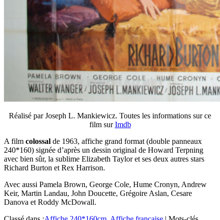
Réalisé par Joseph L. Mankiewicz. Toutes les informations sur ce
film sur
Imdb
A film
colossal
de 1963, affiche grand format (double panneaux
240*160) signée d’après un dessin original de Howard Terpning
avec bien sûr, la sublime Elizabeth Taylor et ses deux autres stars
Richard Burton et Rex Harrison.
Avec aussi Pamela Brown, George Cole, Hume Cronyn, Andrew
Keir, Martin Landau, John Doucette, Grégoire Aslan, Cesare
Danova et Roddy McDowall.
Classé dans :
Affiche 240*160cm
,
Affiche française
|
Mots-clés