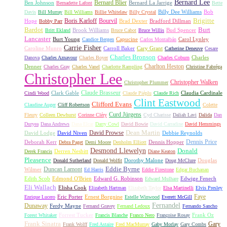
Bernard Lee
Bernard Blier
Ben Johnson
Bernard La Jarrige
Bernadette Lafont
Bette
Billy Dee Williams
Bob
Davis
Bill Murray
Bill Williams
Billie Whitelaw
Billy Crystal
Boris Karloff
Bourvil
Brigitte
Hope
Brad Dexter
Bradford Dillman
Bobby Parr
Bardot
Burt
Brook Williams
Bud Spencer
Britt Ekland
Bruce Cabot
Bruce Willis
Lancaster
Burt Young
Capucine
Carol Lynley
Candice Bergen
Carlos Montalbán
Carrie Fisher
Caroline Munro
Carroll Baker
Cary Grant
Catherine Deneuve
Cesare
Charles Bronson
Charles
Danova
Charles Aznavour
Charles Boyer
Charles Coburn
Charlton Heston
Denner
Charles Gray
Charles Vanel
Charlotte Rampling
Christine Fabréga
Christopher Lee
Christopher Walken
Christopher Plummer
Claude Brasseur
Clark Gable
Claudia Cardinale
Cindi Wood
Claude Piéplu
Claude Rich
Clint Eastwood
Clifford Evans
Claudine Auger
Cliff Robertson
Colette
Curd Jürgens
Fleury
Colleen Dewhurst
Corinne Cléry
Cyd Charisse
Daliah Lavi
Dalida
Dan
Duryea
Dana Andrews
Dana Elcar
Darry Cowl
David Bowie
David Carradine
David Hemmings
David Prowse
Dean Martin
David Lodge
David Niven
Debbie Reynolds
Dennis Price
Deborah Kerr
Dennis Hopper
Debra Paget
Demi Moore
Denholm Elliott
Desmond Llewelyn
Donald
Derren Nesbitt
Derek Francis
Diane Keaton
Pleasence
Dorothy Malone
Douglas
Donald Sutherland
Donald Wolfit
Doug McClure
Duncan Lamont
Eddie Byrne
Wilmer
Ed Harris
Eddie Firestone
Edgar Buchanan
Edith Scob
Edmond O'Brien
Edward G. Robinson
Edwige Fenech
Edward Mulhare
Eli Wallach
Elisha Cook
Elizabeth Hartman
Elizabeth Taylor
Elsa Martinelli
Elvis Presley
Faye
Eric Porter
Ernest Borgnine
Enrique Lucero
Estelle Winwood
Everett McGill
Fernandel
Dunaway
Ferdy Mayne
Fernand Gravey
Fernand Ledoux
Fernando Sancho
Forrest Tucker
Frank Oz
Forest Whitaker
Francis Blanche
Franco Nero
Françoise Rosay
Frank Sinatra
Gary
Frank Wolff
Fred Astaire
Fred MacMurray
Gaby Morlay
Gary Combs