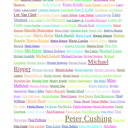
Klaus Kinski
Kirk Douglas
Basinger
Kim Novak
Lana Turner
Larry
Lana Wood
Lee J. Cobb
Gates
Lee Grant
Laura Linney
Laurence Naismith
Lee Marvin
Lee Remick
Lino
Lee Van Cleef
Leopoldo Trieste
Leslie Nielsen
Liam Neeson
Linda Hayden
Ventura
Lois Maxwell
Louis de
Lorella De Luca
Lois Chiles
Lon Chaney Jr.
Funès
Luigi Pistilli
Magali Noël
Louis Jourdan
Luciana Paluzzi
Mai Zetterling
Marcel
Marcello Mastroianni
Marceau
Maria Schell
Marianne Koch
Marilù Tolo
Marilyn Monroe
Mario Brega
Mark Hamill
Marlon
Marina Vlady
Marla Landi
Marlene Dietrich
Martin Balsam
Brando
Martin Landau
Martin Sheen
Martin Benson
Martine
Max Von
Beswick
Maud Adams
Maureen O'Sullivan
Maurice Chevalier
Maurice Risch
Mel Ferrer
Sydow
Michael Caine
Melissa Stribling
Meryl Streep
Mia Farrow
Michael Gough
Michael Gwynn
Michael
Michael Goodliffe
Michael Hordern
Michael
Lonsdale
Michael Madsen
Michael Redgrave
Michael Rennie
Ripper
Michael Sarrazin
Michel Ardan
Michel Bouquet
Michel Constantin
Michel
Michel Piccoli
Galabru
Michel Serrault
Michel Simon
Michele Gammino
Michèle Mercier
Miles
Micheline Dax
Michelle Yeoh
Mickey Rourke
Mickey Shaughnessy
Mie Hama
Malleson
Mimmo Palmara
Mireille Darc
Montgomery Clift
Murray Hamilton
Mylène
Nancy Allen
Nancy Kovack
Natalie Wood
Natasha Henstridge
Demongeot
Neville
Noel
Nigel Green
Noël Roquevert
Brand
Niall MacGinnis
Nicole Kidman
Nigel Patrick
Oliver Reed
Willman
Olivia de Havilland
Omar Sharif
Orson Welles
Owen Wilson
P.J. Soles
Pat Hingle
Pamela Brown
Pat Boone
Patrick Bauchau
Patrick McGoohan
Patrick
Paul
Paul Frankeur
Paul Lukas
Paul Meurisse
Troughton
Patrick Wymark
Paul Muni
Peter Cushing
Newman
Paul Préboist
Perry Lopez
Peter Falk
Peter Lorre
Peter Sellers
Peter Woodthorpe
Peter Fonda
Peter Lawford
Phil Harris