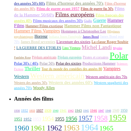
Films d'horreur des années 70's
des années 50's 60's
Films d'horreur
Films
des années 80's
Films de guerre avant 1957
Films de guerre fin 50's
Films européens
de la Hammer 50/60's
Films français des
Guerre
Hammer
années 40's
Films musicaux des années 50's
Giallo
Films
Hammer Films non Fantastique
Hammer Films exotique
Hammer Films Vampires
Hommage à Christopher Lee
Hôpitaux
Horreur
James Bond post
Indiana Jones l'intrépide
psychiatriques
James Bond
La classe Roger Soubie
70's
James Bond seventies
L'aventure des sixties
Michel Landi
!
LA GUERRE DES ETOILES
Lino Ventura
Mystère
Polar
Péplum américain
Péplum européen
Pirates et corsaires
Panthère Rose
Polar 30's / 40's
Polar 50's
Polar des sixties
Productions Hammer
Science-
Thriller
Vampires
Tour du monde des comédies des années 80
Fiction
Western américain
Western
Western américain des 70s
Western des années 60's
Western des années 50's
Western spaghetti des
Woody Allen
années 70's
Années des films
1949
1950
1932
1937
1939
1941
1943
1946
1930
1933
1940
1942
1945
1947
1948
1959
1957
1958
1956
1954
1955
1951
1952
1953
1964
1963
1962
1960
1961
1965