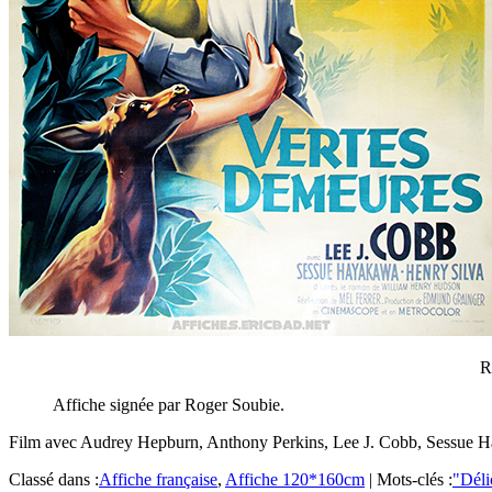
R
Affiche signée par Roger Soubie.
Film avec Audrey Hepburn, Anthony Perkins, Lee J. Cobb, Sessue Ha
Classé dans :
Affiche française
,
Affiche 120*160cm
|
Mots-clés :
"Déli