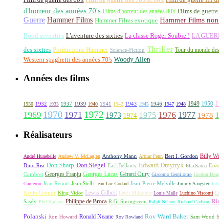
d'horreur des années 70's
Films d'horreur des années 80's
Films de guerre
Guerre
Hammer Films
Hammer Films non 
Hammer Films exotique
La classe Roger Soubie !
Bond seventies
L'aventure des sixties
LA GUER
Thriller
des sixties
Productions Hammer
Tour du monde des
Science-Fiction
Woody Allen
Western spaghetti des années 70's
Années des films
1
1949
1950
1932
1937
1939
1941
1943
1946
1930
1933
1940
1942
1945
1947
1948
1970
1972
1969
1971
1976
1977
1973
1975
1978
1974
Réalisateurs
Billy Wi
Anthony Mann
André Hunebelle
Andrew V. McLaglen
Arthur Penn
Bert I. Gordon
Don Sharp
Edward Dmytryk
Don Siegel
Dino Risi
Earl Bellamy
Elia Kazan
Enz
Georges Franju
Georges Lucas
Gérard Oury
Combret
Giacomo Gentilomo
Gordon Doug
Cameron
Jean Renoir
Jean Stelli
Jean-Luc Godard
Jean-Pierre Melville
Jimmy Sangster
Joh
Lewis Gilbert
King Vidor
Kevin Connor
Lewis Milestone
Louis Malle
Luchino Visconti
L
Ri
Philippe de Broca
Sasdy
Phil Karlson
R.G. Springsteen
Ralph Nelson
Richard Carlson
Polanski
Roy Ward Baker
Ron Howard
Ronald Neame
Roy Rowland
Sam Wood
S