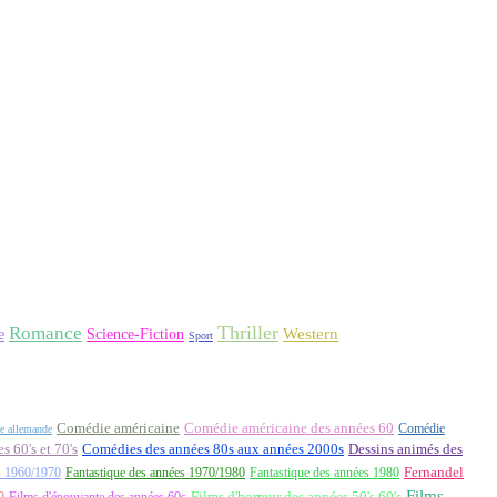
Thriller
Romance
Western
Science-Fiction
e
Sport
Comédie américaine
Comédie américaine des années 60
Comédie
e allemande
 60's et 70's
Comédies des années 80s aux années 2000s
Dessins animés des
Fernandel
s 1960/1970
Fantastique des années 1970/1980
Fantastique des années 1980
Films
0
Films d'épouvante des années 60s
Films d'horreur des années 50's 60's