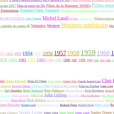
Films eur
Films de la Hammer 50/60's
 avant 1957
Films de guerre fin 50's
Hammer Films Vampires
Fantastique
Hommage à Christopher Lee
Hôpitaux p
Michel Landi
RE DES ETOILES
Lino Ventura
Péplum américa
Mystère
Panthère Rose
Western américain
Vampires
Western
 comédies des années 80
Wes
1959
1957
1960
1958
1956
1954
1955
951
1952
1953
1979
1980
1981
1983
1982
1984
1985
1986
1988
1987
1989
1990
1991
1992
1
Clint
lder
Blake Edwards
Brian De Palma
Claude Autant-Lara
Byron Haskin
Charles Vidor
Francis Ford Coppola
Federico Fellini
François Truffaut
o Barboni
Eugenio Martín
Frank Capra
Irvin Kershner
Henri Verneuil
Henry Hathaway
Guy Hamilton
las
Howard Hawks
Irwin A
John Gilling
John Carpenter
John Ford
John Hust
n Boorman
John Glen
John Guillermin
Mark Robson
Mario Bava
Michael Carreras
Michae
ucio Fulci
Martin Scorsese
Maurice Labro
chard Fleischer
Richard Quine
Ridley Scott
Rob
Richard Lester
Richard Marquand
Richard Thorpe
Sergio Leone
Stanley Donen
S
ergio Corbucci
Sidney Gilliat
Sidney Hayers
Sidney Lumet