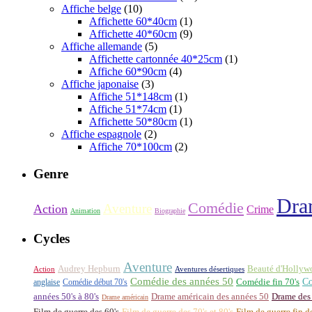
Affiche belge
(10)
Affichette 60*40cm
(1)
Affichette 40*60cm
(9)
Affiche allemande
(5)
Affichette cartonnée 40*25cm
(1)
Affiche 60*90cm
(4)
Affiche japonaise
(3)
Affiche 51*148cm
(1)
Affiche 51*74cm
(1)
Affichette 50*80cm
(1)
Affiche espagnole
(2)
Affiche 70*100cm
(2)
Genre
Dra
Comédie
Aventure
Action
Crime
Animation
Biographie
Cycles
Aventure
Audrey Hepburn
Beauté d'Hollyw
Aventures désertiques
Action
Comédie des années 50
Co
anglaise
Comédie début 70's
Comédie fin 70's
années 50's à 80's
Drame américain des années 50
Drame des
Drame américain
Film de guerre des 60's
Film de guerre des 70's et 80's
Film de guerre fin d