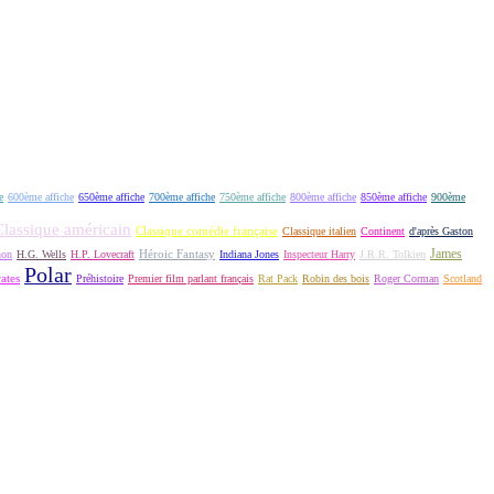
e
600ème affiche
650ème affiche
700ème affiche
750ème affiche
800ème affiche
850ème affiche
900ème
Classique américain
Classique comédie française
Classique italien
Continent
d'après Gaston
James
Héroic Fantasy
non
H.G. Wells
H.P. Lovecraft
Indiana Jones
Inspecteur Harry
J.R.R. Tolkien
Polar
rates
Préhistoire
Premier film parlant français
Rat Pack
Robin des bois
Roger Corman
Scotland