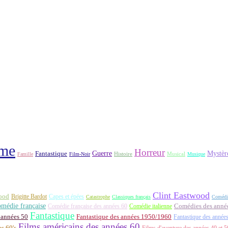
me
Horreur
Fantastique
Guerre
Mystèr
Histoire
Famille
Film-Noir
Musical
Musique
Clint Eastwood
ood
Brigitte Bardot
Capes et épées
Catastrophe
Classiques français
Comédi
médie française
Comédie française des années 60
Comédie italienne
Comédies des années
Fantastique
 années 50
Fantastique des années 1950/1960
Fantastique des année
Films américains des années 60
es 60's
Films d'aventure des années 40 et 5