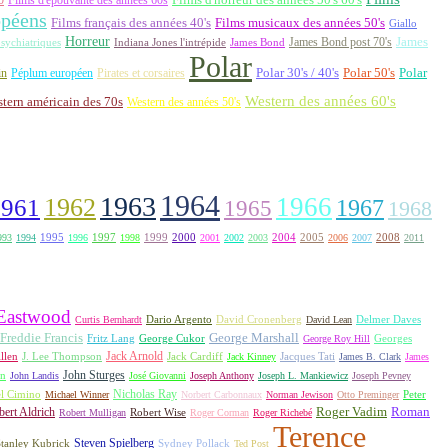
opéens
Films français des années 40's
Films musicaux des années 50's
Giallo
Horreur
James Bond post 70's
James
Indiana Jones l'intrépide
sychiatriques
James Bond
Polar
Polar 30's / 40's
Polar 50's
Polar
in
Péplum européen
Pirates et corsaires
Western des années 60's
tern américain des 70s
Western des années 50's
1964
1963
1962
1966
1961
1967
1965
1968
1995
1997
1999
2000
2004
2005
2008
993
1994
1996
1998
2001
2002
2003
2006
2007
2011
 Eastwood
David Cronenberg
Curtis Bernhardt
Dario Argento
David Lean
Delmer Daves
Freddie Francis
George Marshall
Fritz Lang
George Cukor
George Roy Hill
Georges
Jack Arnold
Jacques Tati
llen
J. Lee Thompson
Jack Cardiff
Jack Kinney
James B. Clark
James
John Sturges
on
John Landis
José Giovanni
Joseph Anthony
Joseph L. Mankiewicz
Joseph Pevney
l Cimino
Nicholas Ray
Michael Winner
Norbert Carbonnaux
Norman Jewison
Otto Preminger
Peter
Roger Vadim
Roman
ert Aldrich
Robert Mulligan
Robert Wise
Roger Corman
Roger Richebé
Terence
Steven Spielberg
tanley Kubrick
Sydney Pollack
Ted Post