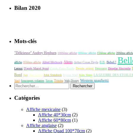
Bilan 2020
Mots-clés
"Délicieuse" Audrey Hepburn
1000ème affiche
100ème affiche
150ème affiche
200ème affich
Bell
Aliens
B.B.
Bebel !
affiche
950ème affiche
Alfred Hitchcock
Arthur Conan Doyle
Dessin animé
Leroux
D'après Marcel Aymé
d'après Pierre Boulle
Dinosaure
Douglas Slocombe
Bond
LA GUERRE DES ETOILE
Jazz
Jean Giono
John Steinbeck
Joyeux Noël
Jules Verne
Western spaghetti
Yard
Soucoupes volantes
Tarzan
Trinita
Walt Disney
Rechercher :
Catégories
Affiche mexicaine
(3)
Affiche 40*30cm
(2)
Affiche 60*80cm
(1)
Affiche anglaise
(2)
Affiche Quad 100*70cm
(2)