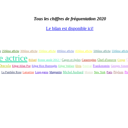
Tous les chiffres de fréquentation 2020
Le bilan est disponible ici!
e
250ème affiche
300ème affiche
350ème affiche
400ème affiche
450ème affiche
500ème affiche
550ème affich
e actrice
Capes et épées
Billard
Bonne année 2012 !
Catastrophes
Chef-d'oeuvre
Cirque
Dracula
Frankenstein
Edgar Allan Poe
Edgar Rice Burroughs
Edgar Wallace
Elvis
Festival
Georges Sime
S
Michel Audiard
Péplum
Pi
La Panthère Rose
Lamartine
Loup-garou
Marguerite
Momie
New York
Paris