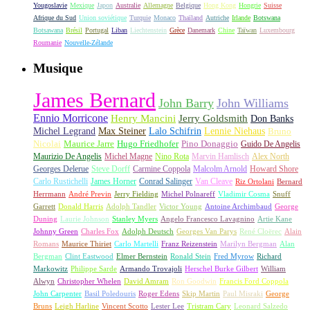
Yougoslavie
Mexique
Japon
Australie
Allemagne
Belgique
Hong Kong
Hongrie
Suisse
Afrique du Sud
Union soviétique
Turquie
Monaco
Thaïland
Autriche
Irlande
Botswana
Botsawana
Brésil
Portugal
Liban
Liechtenstein
Grèce
Danemark
Chine
Taïwan
Luxembourg
Roumanie
Nouvelle-Zélande
Musique
James Bernard
John Barry
John Williams
Ennio Morricone
Henry Mancini
Jerry Goldsmith
Don Banks
Michel Legrand
Max Steiner
Lalo Schifrin
Lennie Niehaus
Bruno
Nicolai
Maurice Jarre
Hugo Friedhofer
Pino Donaggio
Guido De Angelis
Maurizio De Angelis
Michel Magne
Nino Rota
Marvin Hamlisch
Alex North
Georges Delerue
Steve Dorff
Carmine Coppola
Malcolm Arnold
Howard Shore
Carlo Rustichelli
James Horner
Conrad Salinger
Van Cleave
Riz Ortolani
Bernard
Herrmann
André Previn
Jerry Fielding
Michel Polnareff
Vladimir Cosma
Snuff
Garrett
Donald Harris
Adolph Tandler
Victor Young
Antoine Archimbaud
George
Duning
Laurie Johnson
Stanley Myers
Angelo Francesco Lavagnino
Artie Kane
Johnny Green
Charles Fox
Adolph Deutsch
Georges Van Parys
René Cloërec
Alain
Romans
Maurice Thiriet
Carlo Martelli
Franz Reizenstein
Marilyn Bergman
Alan
Bergman
Clint Eastwood
Elmer Bernstein
Ronald Stein
Fred Myrow
Richard
Markowitz
Philippe Sarde
Armando Trovajoli
Herschel Burke Gilbert
William
Alwyn
Christopher Whelen
David Amram
Ron Goodwin
Francis Ford Coppola
John Carpenter
Basil Poledouris
Roger Edens
Skip Martin
Paul Misraki
George
Bruns
Leigh Harline
Vincent Scotto
Lester Lee
Tristram Cary
Leonard Salzedo