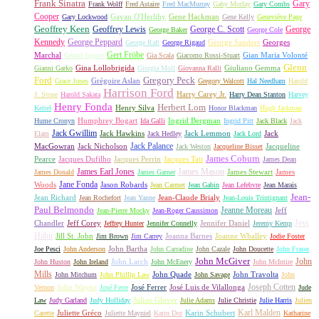
Frank Sinatra
Gary
Frank Wolff
Fred Astaire
Fred MacMurray
Gaby Morlay
Gary Combs
Cooper
Gavan O'Herlihy
Gene Hackman
Gary Lockwood
Gene Kelly
Geneviève Page
Geoffrey Keen
Geoffrey Lewis
George C. Scott
George
George Baker
George Cole
Kennedy
George Peppard
George Sanders
Georges
George Raft
George Rigaud
Gert Fröbe
Marchal
Gian Maria Volonté
Gérard Jugnot
Gia Scala
Giacomo Rossi-Stuart
Glenn
Gina Lollobrigida
Giuliano Gemma
Gianni Garko
Giorgia Moll
Giovanna Ralli
Gregory Peck
Ford
Grégoire Aslan
Grace Jones
Gregory Walcott
Hal Needham
Harold
Harrison Ford
Harry Carey Jr.
J. Stone
Harold Sakata
Harry Dean Stanton
Harvey
Henry Fonda
Herbert Lom
Henry Silva
Keitel
Honor Blackman
Hugh Jackman
Humphrey Bogart
Ingrid Bergman
Hume Cronyn
Ida Galli
Ingrid Pitt
Jack Black
Jack
Jack Gwillim
Jack Hawkins
Jack Lemmon
Jack
Elam
Jack Hedley
Jack Lord
Jack Palance
MacGowran
Jack Nicholson
Jacqueline
Jack Weston
Jacqueline Bisset
James Coburn
Pearce
Jacques Dufilho
Jacques Perrin
Jacques Tati
James Dean
James Earl Jones
James Mason
James Stewart
James
James Donald
James Garner
Jane Fonda
Woods
Jason Robards
Jean Carmet
Jean Gabin
Jean Lefebvre
Jean Marais
Jean-
Jean Richard
Jean-Claude Brialy
Jean Rochefort
Jean Yanne
Jean-Louis Trintignant
Paul Belmondo
Jeanne Moreau
Jeff
Jean-Pierre Mocky
Jean-Roger Caussimon
Jess
Chandler
Jeff Corey
Jennifer Daniel
Jeffrey Hunter
Jennifer Connelly
Jeremy Kemp
Hahn
Jill St. John
Joanna Barnes
Joanne Whalley
Jim Brown
Jim Carrey
Jodie Foster
John Bartha
Joe Pesci
John Anderson
John Carradine
John Cazale
John Doucette
John Fraser
John McGiver
John
John Larch
John Huston
John Ireland
John McEnery
John McIntire
Mills
John Quade
John Travolta
John Mitchum
John Phillip Law
John Savage
John
Joseph Cotten
John Wayne
José Ferrer
José Luis de Vilallonga
Vernon
José Ferre
Jude
Julian Glover
Law
Judy Garland
Judy Holliday
Julie Adams
Julie Christie
Julie Harris
Julien
Karl Malden
Juliette Gréco
Karin Schubert
Carette
Juliette Mayniel
Karin Dor
Katharine