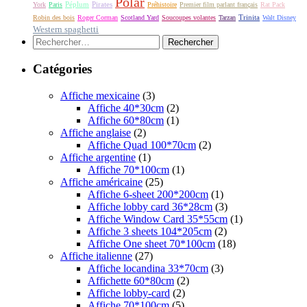
Polar
Péplum
Pirates
York
Paris
Préhistoire
Premier film parlant français
Rat Pack
Robin des bois
Roger Corman
Scotland Yard
Soucoupes volantes
Tarzan
Trinita
Walt Disney
Western spaghetti
Rechercher :
Catégories
Affiche mexicaine
(3)
Affiche 40*30cm
(2)
Affiche 60*80cm
(1)
Affiche anglaise
(2)
Affiche Quad 100*70cm
(2)
Affiche argentine
(1)
Affiche 70*100cm
(1)
Affiche américaine
(25)
Affiche 6-sheet 200*200cm
(1)
Affiche lobby card 36*28cm
(3)
Affiche Window Card 35*55cm
(1)
Affiche 3 sheets 104*205cm
(2)
Affiche One sheet 70*100cm
(18)
Affiche italienne
(27)
Affiche locandina 33*70cm
(3)
Affichette 60*80cm
(2)
Affiche lobby-card
(2)
Affiche 70*100cm
(5)