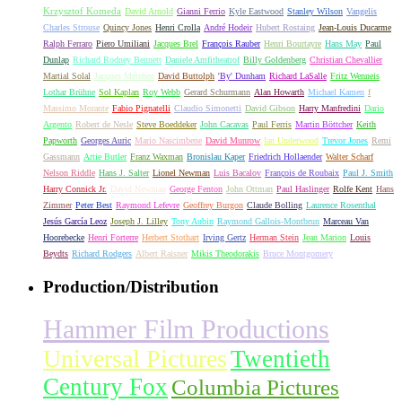
Krzysztof Komeda
David Arnold
Gianni Ferrio
Kyle Eastwood
Stanley Wilson
Vangelis
Charles Strouse
Quincy Jones
Henri Crolla
André Hodeir
Hubert Rostaing
Jean-Louis Ducarme
Ralph Ferraro
Piero Umiliani
Jacques Brel
François Rauber
Henri Bourtayre
Hans May
Paul
Dunlap
Richard Rodney Bennett
Daniele Amfitheatrof
Billy Goldenberg
Christian Chevallier
Martial Solal
Jacques Métehen
David Buttolph
'By' Dunham
Richard LaSalle
Fritz Wenneis
Lothar Brühne
Sol Kaplan
Roy Webb
Gerard Schurmann
Alan Howarth
Michael Kamen
f
Massimo Morante
Fabio Pignatelli
Claudio Simonetti
David Gibson
Harry Manfredini
Dario
Argento
Robert de Nesle
Steve Boeddeker
John Cacavas
Paul Ferris
Martin Böttcher
Keith
Papworth
Georges Auric
Mario Nascimbene
David Munrow
Ian Underwood
Trevor Jones
Remi
Gassmann
Artie Butler
Franz Waxman
Bronislau Kaper
Friedrich Hollaender
Walter Scharf
Nelson Riddle
Hans J. Salter
Lionel Newman
Luis Bacalov
François de Roubaix
Paul J. Smith
Harry Connick Jr.
David Newman
George Fenton
John Ottman
Paul Haslinger
Rolfe Kent
Hans
Zimmer
Peter Best
Raymond Lefevre
Geoffrey Burgon
Claude Bolling
Laurence Rosenthal
Jesús García Leoz
Joseph J. Lilley
Tony Aubin
Raymond Gallois-Montbrun
Marceau Van
Hoorebecke
Henri Forterre
Herbert Stothart
Irving Gertz
Herman Stein
Jean Marion
Louis
Beydts
Richard Rodgers
Albert Raisner
Mikis Theodorakis
Bruce Montgomery
Production/Distribution
Hammer Film Productions
Universal Pictures
Twentieth
Century Fox
Columbia Pictures