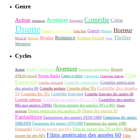
Genre
Comédie
Aventure
Action
Crime
Animation
Biographie
Drame
Horreur
Fantastique
Guerre
Histoire
Famille
Film-Noir
Thriller
Romance
Science-Fiction
Mystère
Musical
Musique
Sport
Western
Cycles
Aventure
Audrey Hepburn
Beauté
Aventures désertiques
Action
Clint
d'Hollywood
Brigitte Bardot
Capes et épées
Catastrophe
Classiques français
Eastwood
Comédie américaine
Comédie américaine
Comédie allemande
Comédie des années
des années 60
Comédie anglaise
Comédie début 70's
50
Comédie française
Comédie fin 70's
Comédie française des années 60
Comédie italienne
Comédies des années 60's et 70's
Comédies des années
80s aux années 2000s
Dessins animés des années 50's à 80's
Drame
Drame américain des années 50
Drame des années 50
américain
Fantastique
Fantastique des années 1950/1960
Fantastique des années
1960/1970
Fantastique des années 1970/1980
Fantastique des années 1980
Fernandel
Film de guerre des 60's
Film de guerre des 70's et 80's
Film de
Films américains des années 60
guerre fin des 60's
Films