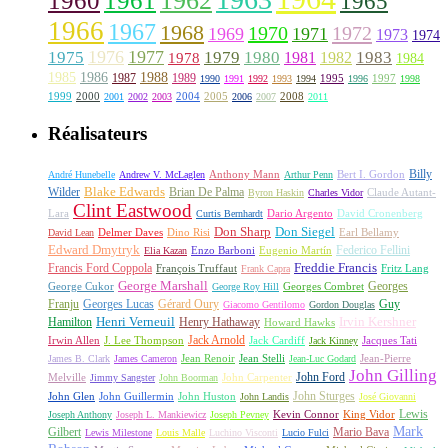
1962
1960
1961
1965
1966
1967
1968
1970
1972
1969
1971
1973
1974
1976
1977
1975
1979
1980
1981
1983
1978
1982
1984
1985
1986
1988
1987
1989
1995
1997
1990
1991
1992
1993
1994
1996
1998
1999
2000
2004
2005
2008
2001
2002
2003
2006
2007
2011
Réalisateurs
Billy
Anthony Mann
André Hunebelle
Andrew V. McLaglen
Arthur Penn
Bert I. Gordon
Wilder
Blake Edwards
Brian De Palma
Claude Autant-
Byron Haskin
Charles Vidor
Clint Eastwood
Lara
David Cronenberg
Curtis Bernhardt
Dario Argento
Don Sharp
Don Siegel
David Lean
Delmer Daves
Dino Risi
Earl Bellamy
Edward Dmytryk
Federico Fellini
Elia Kazan
Enzo Barboni
Eugenio Martín
Freddie Francis
Francis Ford Coppola
François Truffaut
Fritz Lang
Frank Capra
George Marshall
George Cukor
Georges
George Roy Hill
Georges Combret
Franju
Georges Lucas
Gérard Oury
Guy
Giacomo Gentilomo
Gordon Douglas
Irvin Kershner
Henri Verneuil
Henry Hathaway
Hamilton
Howard Hawks
Jack Arnold
Jacques Tati
Irwin Allen
J. Lee Thompson
Jack Cardiff
Jack Kinney
James B. Clark
James Cameron
Jean Renoir
Jean Stelli
Jean-Luc Godard
Jean-Pierre
John Gilling
John Carpenter
John Ford
Melville
Jimmy Sangster
John Boorman
John Sturges
John Huston
John Glen
John Guillermin
John Landis
José Giovanni
Lewis
King Vidor
Joseph Anthony
Joseph L. Mankiewicz
Joseph Pevney
Kevin Connor
Mark
Gilbert
Mario Bava
Lewis Milestone
Louis Malle
Luchino Visconti
Lucio Fulci