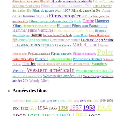
d'aventure des années 40 et 50
Films d'épouvante des années 60s
Films d'horreur
Films d'horreur des années 70's
des années 50's 60's
Films d'horreur
Films
des années 80's
Films de guerre avant 1957
Films de guerre fin 50's
Films européens
de la Hammer 50/60's
Films français des
Guerre
Hammer
années 40's
Films musicaux des années 50's
Giallo
Films
Hammer Films non Fantastique
Hammer Films exotique
Hammer Films Vampires
Hommage à Christopher Lee
Hôpitaux
Horreur
James Bond post
Indiana Jones l'intrépide
psychiatriques
James Bond
La classe Roger Soubie
70's
James Bond seventies
L'aventure des sixties
Michel Landi
!
LA GUERRE DES ETOILES
Lino Ventura
Mystère
Polar
Péplum américain
Péplum européen
Pirates et corsaires
Panthère Rose
Polar 30's / 40's
Polar 50's
Polar des sixties
Productions Hammer
Science-
Thriller
Vampires
Tour du monde des comédies des années 80
Fiction
Western américain
Western
Western américain des 70s
Western des années 60's
Western des années 50's
Western spaghetti des
Woody Allen
années 70's
Années des films
1949
1950
1932
1937
1939
1941
1943
1946
1930
1933
1940
1942
1945
1947
1948
1959
1957
1958
1956
1954
1955
1951
1952
1953
1964
1963