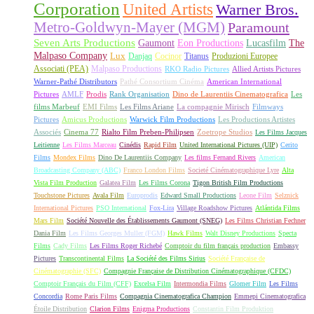
Corporation
United Artists
Warner Bros.
Metro-Goldwyn-Mayer (MGM)
Paramount
Seven Arts Productions
Gaumont
Eon Productions
Lucasfilm
The
Malpaso Company
Lux
Danjaq
Cocinor
Titanus
Produzioni Europee
Associati (PEA)
Malpaso Productions
RKO Radio Pictures
Allied Artists Pictures
Warner-Pathé Distributors
Pathé Consortium Cinéma
American International
Pictures
AMLF
Prodis
Rank Organisation
Dino de Laurentiis Cinematografica
Les
films Marbeuf
EMI Films
Les Films Ariane
La compagnie Mirisch
Filmways
Pictures
Amicus Productions
Warwick Film Productions
Les Productions Artistes
Associés
Cinema 77
Rialto Film Preben-Philipsen
Zoetrope Studios
Les Films Jacques
Leitienne
Les Films Marceau
Cinédis
Rapid Film
United International Pictures (UIP)
Cerito
Films
Mondex Films
Dino De Laurentiis Company
Les films Fernand Rivers
American
Broadcasting Company (ABC)
Franco London Films
Societé Cinématographique Lyre
Alta
Vista Film Production
Galatea Film
Les Films Corona
Tigon British Film Productions
Touchstone Pictures
Avala Film
Europrodis
Edward Small Productions
Leone Film
Selznick
International Pictures
PSO International
Fox-Lira
Village Roadshow Pictures
Atlántida Films
Mars Film
Société Nouvelle des Établissements Gaumont (SNEG)
Les Films Christian Fechner
Dania Film
Les Films Georges Muller (FGM)
Hawk Films
Walt Disney Productions
Specta
Films
Cady Films
Les Films Roger Richebé
Comptoir du film français production
Embassy
Pictures
Transcontinental Films
La Société des Films Sirius
Société Française de
Cinématographie (SFC)
Compagnie Française de Distribution Cinématographique (CFDC)
Comptoir Français du Film (CFF)
Excelsa Film
Intermondia Films
Glomer Film
Les Films
Concordia
Rome Paris Films
Compagnia Cinematografica Champion
Emmepi Cinematografica
Étoile Distribution
Clarion Films
Enigma Productions
Constantin Film Produktion