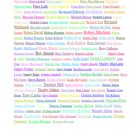
Peter Lorre
Peter Sellers
Peter Woodthorpe
Peter Fonda
Peter Lawford
Phil Harris
Piero Lulli
Pierre Brasseur
Philippe Noiret
Pierre Brice
Pierre Grasset
Pierre Richard
Raf
Red Buttons
Raymond Pellegrin
Vallone
Ralph Baldwyn
Ralph Bates
Reginald Gardiner
Rhonda Fleming
Richard Bakalyan
Richard Burton
Rellys
Richard Carlson
Richard
Richard
Richard Kiel
Chamberlain
Richard Crenna
Richard Denning
Richard Gere
Widmark
Robert Dalban
Robert De Niro
Rita Hayworth
Robert Brown
Robert
Robert Mitchum
Robert Duvall
Robert Hossein
Donner
Robert Loggia
Robert
Robert Ryan
Robert Preston
Robert
Newton
Robert Redford
Robert Shaw
Robert Taylor
Rock Hudson
Rod Steiger
Vaughn
Robert Wagner
Rod Taylor
Robin Williams
Roger Moore
Roddy McDowall
Roman Polanski
Rory Calhoun
Ronald Lewis
Roy Jenson
Russ Tamblyn
Rosanna Arquette
Russell Collins
Sal Mineo
Sammy Davis
Sean Connery
Scarlett Johansson
Scilla Gabel
Jr.
Santo
Scatman Crothers
Sean
Shirley MacLaine
Serge Marquand
Sharon Tate
Shirley Jones
Penn
Shirley Knight
Sidney Poitier
Sondra Locke
Sophia
Sigourney Weaver
Sissy Spacek
Soon-Tek Oh
Sterling Hayden
Loren
Steve
Stanley Baker
Stefania Sandrelli
Stephen Boyd
Steve Forrest
McQueen
Steve Reeves
Susan Hayward
Stewart Granger
Susan Strasberg
Sylvester
Terence Hill
Telly Savalas
Stallone
Terence Morgan
Terence Stamp
Tetsuro Tamba
Thorley Walters
Thomas Mitchell
Tommy Lee
Tina Louise
Tom Cruise
Tom Skerritt
Tony Curtis
Ursula Andress
Jones
Trevor Howard
Val Kilmer
Tony Randall
Vincent Price
Veronica Carlson
Vanessa Redgrave
Vernon Dobtcheff
Veronica Cartwright
Vittorio Gassman
Vonetta McGee
Walter Gotell
Walter
Vincent Schiavelli
Virna Lisi
William Holden
Woody Allen
Matthau
Woody
Warren Oates
William Hickey
Yul Brynner
Yvonne
Strode
Yves Deniaud
Yves Montand
Yves Robert
Yvonne De Carlo
Furneaux
Yvonne Monlaur
Yvonne Romain