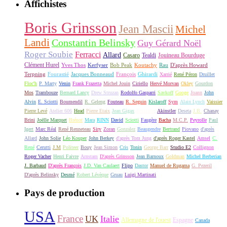
Affichistes
Boris Grinsson
Jean Mascii
Michel
Landi
Constantin Belinsky
Guy Gérard Noël
Roger Soubie
Ferracci
Allard
Casaro
Tealdi
Jouineau Bourduge
Clément Hurel
Yves Thos
Kerfyser
Bob Peak
Koutachy
Rau
D'après Howard
Terpning
Fourastié
Jacques Bonneaud
François
Ghirardi
Xarrié
René Péron
Druillet
Floc'h
P. Marty
Venin
Frank Frazetta
Michel Jouin
Ciriello
Hervé Morvan
Okley
Gourdon
Mos
Trambouze
Bernard Lancy
Drew Struzan
Rodolfo Gasparri
Savkoff
Googe
Joann
John
Alvin
E. Sciotti
Boumendil
R. Geleng
Fouteau
R. Seguin
Kislaroff
Sym
Alain Lynch
Vaissier
Pierre Levé
Atelier 606
Head
Pierre Etaix
Jean Gigax
Boissière
Akinstler
Deseta
J.B.
Chanay
Brini
Joëlle Marquet
Brénot
Mara
RINN
David
Sciotti
Faugère
Bacha
M.C.P.
Peyrolle
Paul
Igert
Marc Réal
René Renneteau
Siry
Zoran
Gonzalez
Beaugendre
Bertrand
Piovano
d'après
Allard
John Solie
Léo Kouper
John Berkey
d'après Tom Jung
d'après Roger Kastel
Amsel
C.
René
Cerutti
J.M
Politeer
Bouy
Jean Simon
Cris
Tonin
George Barr
Studio E2
Collignon
Roger Vacher
Henri Faivre
Arnstam
D'après Grinsson
Jean Barnoux
Goldman
Michel Berberian
J. Barbaud
D'après François
J.D. Van Caulaert
Flipo
Dastor
Manuel de Rugama
G. Pezeril
D'après Belinsky
Desmé
Robert Lévèque
Gruau
Luigi Martinati
Pays de production
USA
France
UK
Italie
Allemagne de l'ouest
Espagne
Canada