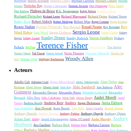
Robson
Michael Carreras
Michael Cimino
Martin Scorsese
Maurice Labro
Michael
Nicholas Ray
Winner
Norbert Carbonnaux
Norman Jewison
Otto Preminger
Peter Sasdy
Philippe de Broca
Phil Karlson
R.G. Springsteen
Ralph Nelson
Richard Carlson
Richard Fleischer
Richard Quine
Richard Lester
Richard Marquand
Richard Thorpe
Ridley Scott
Robert Aldrich
Robert Mulligan
Robert Wise
Roger Corman
Roger Richebé
Roger Vadim
Roman Polanski
Roy
Ron Howard
Ronald Neame
Roy Rowland
Sergio Leone
Ward Baker
Sam Wood
Sergio Corbucci
Sidney Gilliat
Sidney
Stanley Donen
Steven Spielberg
Stanley Kubrick
Sydney
Hayers
Sidney Lumet
Terence Fisher
Pollack
Ted Post
Terence Young
Tim Burton
Val Guest
Vincente Minnelli
Tonino Valerii
Vernon Sewell
Victor Fleming
Vittorio De
Woody Allen
Sica
William Wyler
Wolfgang Reitherman
Acteurs
Alain Delon
Adolfo Celi
Agnes Moorehead
Adrienne Corri
Akiko Wakabayashi
Alan
Alec
Aldo Sambrell
Rickman
Albert Moses
Alberto Sordi
Aldo Ray
Alec Baldwin
Guinness
Alexander Davion
Alexander Knox
Alexandre
Alexander Lockwood
André Morell
Rignault
Alfie Bass
Alfio Caltabiano
Alida Valli
Alison Doody
André
Andrew Keir
Andrex
Anita Ekberg
Andrea Aureli
Angie Dickinson
Pousse
Ann Dvorak
Anne Baxter
Anouk Aimée
Anita Pallenberg
Anne Helm
Annie Girardot
Anthony Daniels
Anthony Quayle
Anthony Quinn
Anthony Higgins
Anthony Perkins
Audrey
Arlene Dahl
Audie Murphy
Arletty
Arnold Schwarzenegger
Arthur O'Connell
Hepburn
Ava Gardner
Barbara Bach
Barbara Carrera
Barbara
Barbara Bates
Barbara Shelley
O'Neil
Barbara Stanwyck
Barbara Steele
Barry Sullivan
Basil Rathbone