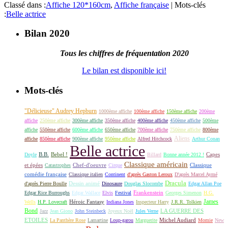
Classé dans :
Affiche 120*160cm
,
Affiche française
|
Mots-clés
:
Belle actrice
Bilan 2020
Tous les chiffres de fréquentation 2020
Le bilan est disponible ici!
Mots-clés
"Délicieuse" Audrey Hepburn
1000ème affiche
100ème affiche
150ème affiche
200ème
affiche
250ème affiche
300ème affiche
350ème affiche
400ème affiche
450ème affiche
500ème
affiche
550ème affiche
600ème affiche
650ème affiche
700ème affiche
750ème affiche
800ème
Aliens
affiche
850ème affiche
900ème affiche
950ème affiche
Alfred Hitchcock
Arthur Conan
Belle actrice
B.B.
Bebel !
Capes
Doyle
Billard
Bonne année 2012 !
Classique américain
et épées
Classique
Catastrophes
Chef-d'oeuvre
Cirque
comédie française
Classique italien
Continent
d'après Gaston Leroux
D'après Marcel Aymé
Dracula
Dessin animé
d'après Pierre Boulle
Dinosaure
Douglas Slocombe
Edgar Allan Poe
Frankenstein
Edgar Rice Burroughs
Edgar Wallace
Elvis
Festival
Georges Simenon
H.G.
James
Héroic Fantasy
Wells
H.P. Lovecraft
Indiana Jones
Inspecteur Harry
J.R.R. Tolkien
Bond
LA GUERRE DES
Jazz
Jean Giono
John Steinbeck
Joyeux Noël
Jules Verne
ETOILES
Michel Audiard
La Panthère Rose
Lamartine
Loup-garou
Marguerite
Momie
New