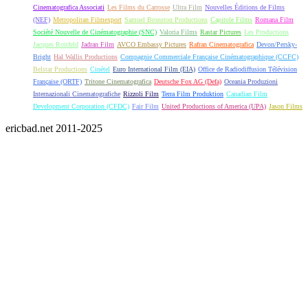
Cinematografica Associati
Les Films du Carrosse
Ultra Film
Nouvelles Éditions de Films
(NEF)
Metropolitan Filmexport
Samuel Bronston Productions
Capitole Films
Romana Film
Société Nouvelle de Cinématographie (SNC)
Valoria Films
Rastar Pictures
Les Productions
Jacques Roitfeld
Jadran Film
AVCO Embassy Pictures
Rafran Cinematografica
Devon/Persky-
Bright
Hal Wallis Productions
Compagnie Commerciale Française Cinématographique (CCFC)
Belstar Productions
Cinétel
Euro International Film (EIA)
Office de Radiodiffusion Télévision
Française (ORTF)
Tritone Cinematografica
Deutsche Fox AG (Defa)
Oceania Produzioni
Internazionali Cinematografiche
Rizzoli Film
Terra Film Produktion
Canadian Film
Development Corporation (CFDC)
Fair Film
United Productions of America (UPA)
Jason Films
ericbad.net 2011-2025