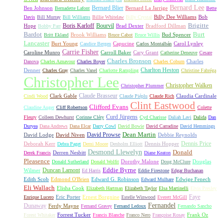
Bernard Lee
Bernard Blier
Ben Johnson
Bernard La Jarrige
Bernadette Lafont
Bette
Billy Dee Williams
Bob
Davis
Bill Murray
Bill Williams
Billie Whitelaw
Billy Crystal
Boris Karloff
Bourvil
Brigitte
Hope
Brad Dexter
Bradford Dillman
Bobby Parr
Bardot
Burt
Brook Williams
Bud Spencer
Britt Ekland
Bruce Cabot
Bruce Willis
Lancaster
Burt Young
Capucine
Carol Lynley
Candice Bergen
Carlos Montalbán
Carrie Fisher
Caroline Munro
Carroll Baker
Cary Grant
Catherine Deneuve
Cesare
Charles Bronson
Charles
Danova
Charles Aznavour
Charles Boyer
Charles Coburn
Charlton Heston
Denner
Charles Gray
Charles Vanel
Charlotte Rampling
Christine Fabréga
Christopher Lee
Christopher Walken
Christopher Plummer
Claude Brasseur
Clark Gable
Claudia Cardinale
Cindi Wood
Claude Piéplu
Claude Rich
Clint Eastwood
Clifford Evans
Claudine Auger
Cliff Robertson
Colette
Curd Jürgens
Fleury
Colleen Dewhurst
Corinne Cléry
Cyd Charisse
Daliah Lavi
Dalida
Dan
Duryea
Dana Andrews
Dana Elcar
Darry Cowl
David Bowie
David Carradine
David Hemmings
David Prowse
Dean Martin
David Lodge
David Niven
Debbie Reynolds
Dennis Price
Deborah Kerr
Dennis Hopper
Debra Paget
Demi Moore
Denholm Elliott
Desmond Llewelyn
Donald
Derren Nesbitt
Derek Francis
Diane Keaton
Pleasence
Dorothy Malone
Douglas
Donald Sutherland
Donald Wolfit
Doug McClure
Duncan Lamont
Eddie Byrne
Wilmer
Ed Harris
Eddie Firestone
Edgar Buchanan
Edith Scob
Edmond O'Brien
Edward G. Robinson
Edwige Fenech
Edward Mulhare
Eli Wallach
Elisha Cook
Elizabeth Hartman
Elizabeth Taylor
Elsa Martinelli
Elvis Presley
Faye
Eric Porter
Ernest Borgnine
Enrique Lucero
Estelle Winwood
Everett McGill
Fernandel
Dunaway
Ferdy Mayne
Fernand Gravey
Fernand Ledoux
Fernando Sancho
Forrest Tucker
Frank Oz
Forest Whitaker
Francis Blanche
Franco Nero
Françoise Rosay