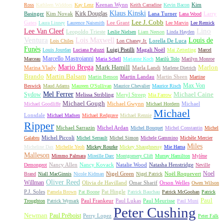
Keenan Wynn
Kim
Ross
Kathleen Widdoes
Kay Lenz
Keith Carradine
Kevin Bacon
Klaus Kinski
Kirk Douglas
Basinger
Kim Novak
Lana Turner
Larry
Lana Wood
Lee J. Cobb
Gates
Lee Grant
Laura Linney
Laurence Naismith
Lee Marvin
Lee Remick
Lino
Lee Van Cleef
Leopoldo Trieste
Leslie Nielsen
Liam Neeson
Linda Hayden
Ventura
Lois Maxwell
Louis de
Lorella De Luca
Lois Chiles
Lon Chaney Jr.
Funès
Luigi Pistilli
Magali Noël
Louis Jourdan
Luciana Paluzzi
Mai Zetterling
Marcel
Marcello Mastroianni
Marceau
Maria Schell
Marianne Koch
Marilù Tolo
Marilyn Monroe
Mario Brega
Mark Hamill
Marlon
Marina Vlady
Marla Landi
Marlene Dietrich
Martin Balsam
Brando
Martin Landau
Martin Sheen
Martin Benson
Martine
Max Von
Beswick
Maud Adams
Maureen O'Sullivan
Maurice Chevalier
Maurice Risch
Mel Ferrer
Sydow
Michael Caine
Melissa Stribling
Meryl Streep
Mia Farrow
Michael Gough
Michael Gwynn
Michael
Michael Goodliffe
Michael Hordern
Michael
Lonsdale
Michael Madsen
Michael Redgrave
Michael Rennie
Ripper
Michael Sarrazin
Michel Ardan
Michel Bouquet
Michel Constantin
Michel
Michel Piccoli
Galabru
Michel Serrault
Michel Simon
Michele Gammino
Michèle Mercier
Miles
Micheline Dax
Michelle Yeoh
Mickey Rourke
Mickey Shaughnessy
Mie Hama
Malleson
Mimmo Palmara
Mireille Darc
Montgomery Clift
Murray Hamilton
Mylène
Nancy Allen
Nancy Kovack
Natalie Wood
Natasha Henstridge
Demongeot
Neville
Noel
Nigel Green
Noël Roquevert
Brand
Niall MacGinnis
Nicole Kidman
Nigel Patrick
Oliver Reed
Willman
Olivia de Havilland
Omar Sharif
Orson Welles
Owen Wilson
P.J. Soles
Pat Hingle
Pamela Brown
Pat Boone
Patrick Bauchau
Patrick McGoohan
Patrick
Paul
Paul Frankeur
Paul Lukas
Paul Meurisse
Troughton
Patrick Wymark
Paul Muni
Peter Cushing
Newman
Paul Préboist
Perry Lopez
Peter Falk