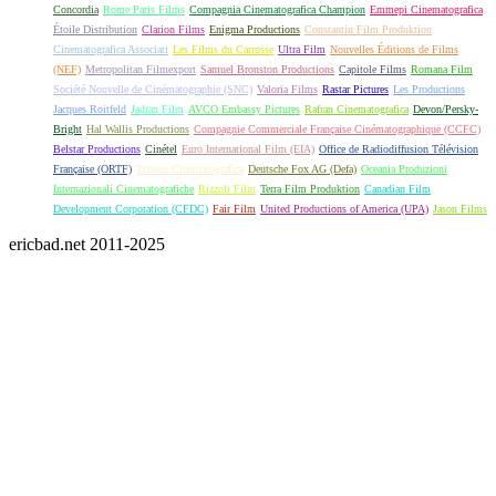
Concordia
Rome Paris Films
Compagnia Cinematografica Champion
Emmepi Cinematografica
Étoile Distribution
Clarion Films
Enigma Productions
Constantin Film Produktion
Cinematografica Associati
Les Films du Carrosse
Ultra Film
Nouvelles Éditions de Films
(NEF)
Metropolitan Filmexport
Samuel Bronston Productions
Capitole Films
Romana Film
Société Nouvelle de Cinématographie (SNC)
Valoria Films
Rastar Pictures
Les Productions
Jacques Roitfeld
Jadran Film
AVCO Embassy Pictures
Rafran Cinematografica
Devon/Persky-
Bright
Hal Wallis Productions
Compagnie Commerciale Française Cinématographique (CCFC)
Belstar Productions
Cinétel
Euro International Film (EIA)
Office de Radiodiffusion Télévision
Française (ORTF)
Tritone Cinematografica
Deutsche Fox AG (Defa)
Oceania Produzioni
Internazionali Cinematografiche
Rizzoli Film
Terra Film Produktion
Canadian Film
Development Corporation (CFDC)
Fair Film
United Productions of America (UPA)
Jason Films
ericbad.net 2011-2025