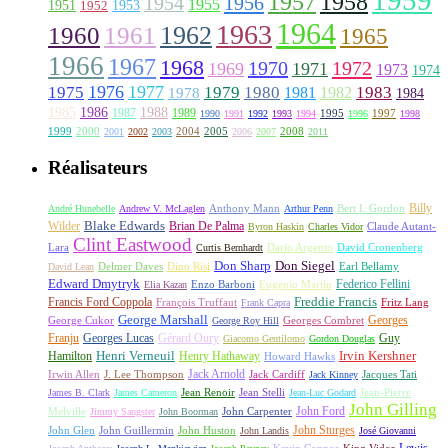
1957
1958
1956
1954
1955
1951
1952
1953
1964
1963
1962
1960
1961
1965
1966
1967
1968
1970
1972
1969
1971
1973
1974
1976
1977
1975
1979
1980
1981
1983
1978
1982
1984
1985
1986
1988
1987
1989
1995
1997
1990
1991
1992
1993
1994
1996
1998
1999
2000
2004
2005
2008
2001
2002
2003
2006
2007
2011
Réalisateurs
Billy
Anthony Mann
André Hunebelle
Andrew V. McLaglen
Arthur Penn
Bert I. Gordon
Wilder
Blake Edwards
Brian De Palma
Claude Autant-
Byron Haskin
Charles Vidor
Clint Eastwood
Lara
David Cronenberg
Curtis Bernhardt
Dario Argento
Don Sharp
Don Siegel
David Lean
Delmer Daves
Dino Risi
Earl Bellamy
Edward Dmytryk
Federico Fellini
Elia Kazan
Enzo Barboni
Eugenio Martín
Freddie Francis
Francis Ford Coppola
François Truffaut
Fritz Lang
Frank Capra
George Marshall
George Cukor
Georges
George Roy Hill
Georges Combret
Franju
Georges Lucas
Gérard Oury
Guy
Giacomo Gentilomo
Gordon Douglas
Irvin Kershner
Henri Verneuil
Henry Hathaway
Hamilton
Howard Hawks
Jack Arnold
Jacques Tati
Irwin Allen
J. Lee Thompson
Jack Cardiff
Jack Kinney
James B. Clark
James Cameron
Jean Renoir
Jean Stelli
Jean-Luc Godard
Jean-Pierre
John Gilling
John Carpenter
John Ford
Melville
Jimmy Sangster
John Boorman
John Sturges
John Huston
John Glen
John Guillermin
John Landis
José Giovanni