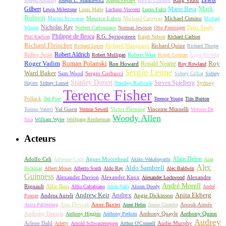
Lewis
King Vidor
Joseph Anthony
Joseph L. Mankiewicz
Joseph Pevney
Kevin Connor
Mark
Gilbert
Mario Bava
Lewis Milestone
Louis Malle
Luchino Visconti
Lucio Fulci
Robson
Michael Carreras
Michael Cimino
Martin Scorsese
Maurice Labro
Michael
Nicholas Ray
Winner
Norbert Carbonnaux
Norman Jewison
Otto Preminger
Peter Sasdy
Philippe de Broca
Phil Karlson
R.G. Springsteen
Ralph Nelson
Richard Carlson
Richard Fleischer
Richard Quine
Richard Lester
Richard Marquand
Richard Thorpe
Ridley Scott
Robert Aldrich
Robert Mulligan
Robert Wise
Roger Corman
Roger Richebé
Roger Vadim
Roman Polanski
Roy
Ron Howard
Ronald Neame
Roy Rowland
Sergio Leone
Ward Baker
Sam Wood
Sergio Corbucci
Sidney Gilliat
Sidney
Stanley Donen
Steven Spielberg
Stanley Kubrick
Sydney
Hayers
Sidney Lumet
Terence Fisher
Pollack
Ted Post
Terence Young
Tim Burton
Val Guest
Vincente Minnelli
Tonino Valerii
Vernon Sewell
Victor Fleming
Vittorio De
Woody Allen
Sica
William Wyler
Wolfgang Reitherman
Acteurs
Alain Delon
Adolfo Celi
Agnes Moorehead
Adrienne Corri
Akiko Wakabayashi
Alan
Alec
Aldo Sambrell
Rickman
Albert Moses
Alberto Sordi
Aldo Ray
Alec Baldwin
Guinness
Alexander Davion
Alexander Knox
Alexandre
Alexander Lockwood
André Morell
Rignault
Alfie Bass
Alfio Caltabiano
Alida Valli
Alison Doody
André
Andrew Keir
Andrex
Anita Ekberg
Andrea Aureli
Angie Dickinson
Pousse
Ann Dvorak
Anne Baxter
Anouk Aimée
Anita Pallenberg
Anne Helm
Annie Girardot
Anthony Daniels
Anthony Quayle
Anthony Quinn
Anthony Higgins
Anthony Perkins
Audrey
Arlene Dahl
Audie Murphy
Arletty
Arnold Schwarzenegger
Arthur O'Connell