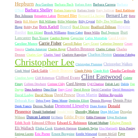
Hepburn
Ava Gardner
Barbara Bach
Barbara Carrera
Barbara
Barbara Bates
Barbara Shelley
O'Neil
Barbara Stanwyck
Barbara Steele
Barry Sullivan
Basil Rathbone
Bernard Lee
Bernard Blier
Ben Johnson
Bernard La Jarrige
Bernadette Lafont
Bette
Billy Dee Williams
Bob
Davis
Bill Murray
Bill Williams
Billie Whitelaw
Billy Crystal
Boris Karloff
Bourvil
Brigitte
Hope
Brad Dexter
Bradford Dillman
Bobby Parr
Bardot
Burt
Brook Williams
Bud Spencer
Britt Ekland
Bruce Cabot
Bruce Willis
Lancaster
Burt Young
Capucine
Carol Lynley
Candice Bergen
Carlos Montalbán
Carrie Fisher
Caroline Munro
Carroll Baker
Cary Grant
Catherine Deneuve
Cesare
Charles Bronson
Charles
Danova
Charles Aznavour
Charles Boyer
Charles Coburn
Charlton Heston
Denner
Charles Gray
Charles Vanel
Charlotte Rampling
Christine Fabréga
Christopher Lee
Christopher Walken
Christopher Plummer
Claude Brasseur
Clark Gable
Claudia Cardinale
Cindi Wood
Claude Piéplu
Claude Rich
Clint Eastwood
Clifford Evans
Claudine Auger
Cliff Robertson
Colette
Curd Jürgens
Fleury
Colleen Dewhurst
Corinne Cléry
Cyd Charisse
Daliah Lavi
Dalida
Dan
Duryea
Dana Andrews
Dana Elcar
Darry Cowl
David Bowie
David Carradine
David Hemmings
David Prowse
Dean Martin
David Lodge
David Niven
Debbie Reynolds
Dennis Price
Deborah Kerr
Dennis Hopper
Debra Paget
Demi Moore
Denholm Elliott
Desmond Llewelyn
Donald
Derren Nesbitt
Derek Francis
Diane Keaton
Pleasence
Dorothy Malone
Douglas
Donald Sutherland
Donald Wolfit
Doug McClure
Duncan Lamont
Eddie Byrne
Wilmer
Ed Harris
Eddie Firestone
Edgar Buchanan
Edith Scob
Edmond O'Brien
Edward G. Robinson
Edwige Fenech
Edward Mulhare
Eli Wallach
Elisha Cook
Elizabeth Hartman
Elizabeth Taylor
Elsa Martinelli
Elvis Presley
Faye
Eric Porter
Ernest Borgnine
Enrique Lucero
Estelle Winwood
Everett McGill