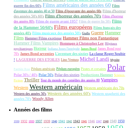
Films américains des années 60
guerre fin des 60's
Films
d'aventure des années 40 et 50
Films d'épouvante des années 60s
Films d'horreur
Films d'horreur des années 70's
des années 50's 60's
Films d'horreur
Films
des années 80's
Films de guerre avant 1957
Films de guerre fin 50's
Films européens
de la Hammer 50/60's
Films français des
Guerre
Hammer
années 40's
Films musicaux des années 50's
Giallo
Films
Hammer Films non Fantastique
Hammer Films exotique
Hammer Films Vampires
Hommage à Christopher Lee
Hôpitaux
Horreur
James Bond post
Indiana Jones l'intrépide
psychiatriques
James Bond
La classe Roger Soubie
70's
James Bond seventies
L'aventure des sixties
Michel Landi
!
LA GUERRE DES ETOILES
Lino Ventura
Mystère
Polar
Péplum américain
Péplum européen
Pirates et corsaires
Panthère Rose
Polar 30's / 40's
Polar 50's
Polar des sixties
Productions Hammer
Science-
Thriller
Vampires
Tour du monde des comédies des années 80
Fiction
Western américain
Western
Western américain des 70s
Western des années 60's
Western des années 50's
Western spaghetti des
Woody Allen
années 70's
Années des films
1949
1950
1932
1937
1939
1941
1943
1946
1930
1933
1940
1942
1945
1947
1948
1959