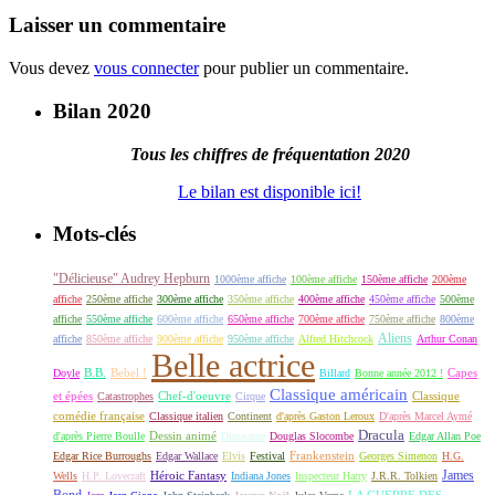
Laisser un commentaire
Vous devez
vous connecter
pour publier un commentaire.
Bilan 2020
Tous les chiffres de fréquentation 2020
Le bilan est disponible ici!
Mots-clés
"Délicieuse" Audrey Hepburn
1000ème affiche
100ème affiche
150ème affiche
200ème
affiche
250ème affiche
300ème affiche
350ème affiche
400ème affiche
450ème affiche
500ème
affiche
550ème affiche
600ème affiche
650ème affiche
700ème affiche
750ème affiche
800ème
Aliens
affiche
850ème affiche
900ème affiche
950ème affiche
Alfred Hitchcock
Arthur Conan
Belle actrice
B.B.
Bebel !
Capes
Doyle
Billard
Bonne année 2012 !
Classique américain
et épées
Classique
Catastrophes
Chef-d'oeuvre
Cirque
comédie française
Classique italien
Continent
d'après Gaston Leroux
D'après Marcel Aymé
Dracula
Dessin animé
d'après Pierre Boulle
Dinosaure
Douglas Slocombe
Edgar Allan Poe
Frankenstein
Edgar Rice Burroughs
Edgar Wallace
Elvis
Festival
Georges Simenon
H.G.
James
Héroic Fantasy
Wells
H.P. Lovecraft
Indiana Jones
Inspecteur Harry
J.R.R. Tolkien
Bond
LA GUERRE DES