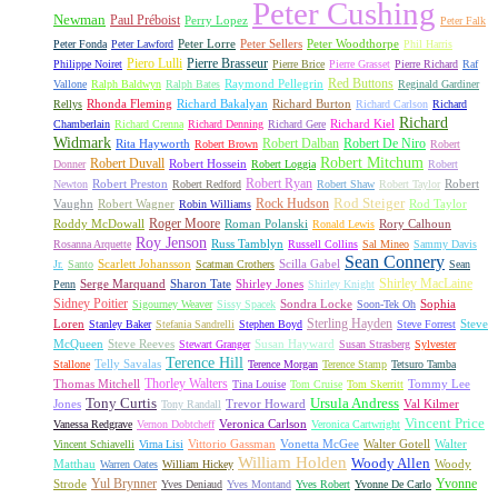
Peter Cushing
Newman
Paul Préboist
Perry Lopez
Peter Falk
Peter Lorre
Peter Sellers
Peter Woodthorpe
Peter Fonda
Peter Lawford
Phil Harris
Piero Lulli
Pierre Brasseur
Philippe Noiret
Pierre Brice
Pierre Grasset
Pierre Richard
Raf
Red Buttons
Raymond Pellegrin
Vallone
Ralph Baldwyn
Ralph Bates
Reginald Gardiner
Rhonda Fleming
Richard Bakalyan
Richard Burton
Rellys
Richard Carlson
Richard
Richard
Richard Kiel
Chamberlain
Richard Crenna
Richard Denning
Richard Gere
Widmark
Robert Dalban
Robert De Niro
Rita Hayworth
Robert Brown
Robert
Robert Mitchum
Robert Duvall
Robert Hossein
Donner
Robert Loggia
Robert
Robert Ryan
Robert Preston
Robert
Newton
Robert Redford
Robert Shaw
Robert Taylor
Rock Hudson
Rod Steiger
Vaughn
Robert Wagner
Rod Taylor
Robin Williams
Roger Moore
Roddy McDowall
Roman Polanski
Rory Calhoun
Ronald Lewis
Roy Jenson
Russ Tamblyn
Rosanna Arquette
Russell Collins
Sal Mineo
Sammy Davis
Sean Connery
Scarlett Johansson
Scilla Gabel
Jr.
Santo
Scatman Crothers
Sean
Shirley MacLaine
Serge Marquand
Sharon Tate
Shirley Jones
Penn
Shirley Knight
Sidney Poitier
Sondra Locke
Sophia
Sigourney Weaver
Sissy Spacek
Soon-Tek Oh
Sterling Hayden
Loren
Steve
Stanley Baker
Stefania Sandrelli
Stephen Boyd
Steve Forrest
McQueen
Steve Reeves
Susan Hayward
Stewart Granger
Susan Strasberg
Sylvester
Terence Hill
Telly Savalas
Stallone
Terence Morgan
Terence Stamp
Tetsuro Tamba
Thorley Walters
Thomas Mitchell
Tommy Lee
Tina Louise
Tom Cruise
Tom Skerritt
Tony Curtis
Ursula Andress
Jones
Trevor Howard
Val Kilmer
Tony Randall
Vincent Price
Veronica Carlson
Vanessa Redgrave
Vernon Dobtcheff
Veronica Cartwright
Vittorio Gassman
Vonetta McGee
Walter Gotell
Walter
Vincent Schiavelli
Virna Lisi
William Holden
Woody Allen
Matthau
Woody
Warren Oates
William Hickey
Yul Brynner
Yvonne
Strode
Yves Deniaud
Yves Montand
Yves Robert
Yvonne De Carlo