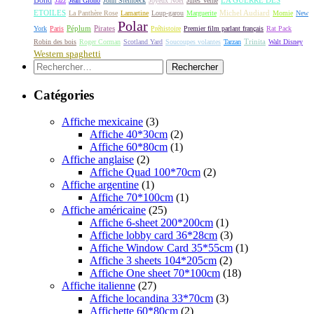
Jazz
Jean Giono
John Steinbeck
Joyeux Noël
Jules Verne
ETOILES
Michel Audiard
La Panthère Rose
Lamartine
Loup-garou
Marguerite
Momie
New
Polar
Péplum
Pirates
York
Paris
Préhistoire
Premier film parlant français
Rat Pack
Robin des bois
Roger Corman
Scotland Yard
Soucoupes volantes
Tarzan
Trinita
Walt Disney
Western spaghetti
Rechercher :
Catégories
Affiche mexicaine
(3)
Affiche 40*30cm
(2)
Affiche 60*80cm
(1)
Affiche anglaise
(2)
Affiche Quad 100*70cm
(2)
Affiche argentine
(1)
Affiche 70*100cm
(1)
Affiche américaine
(25)
Affiche 6-sheet 200*200cm
(1)
Affiche lobby card 36*28cm
(3)
Affiche Window Card 35*55cm
(1)
Affiche 3 sheets 104*205cm
(2)
Affiche One sheet 70*100cm
(18)
Affiche italienne
(27)
Affiche locandina 33*70cm
(3)
Affichette 60*80cm
(2)