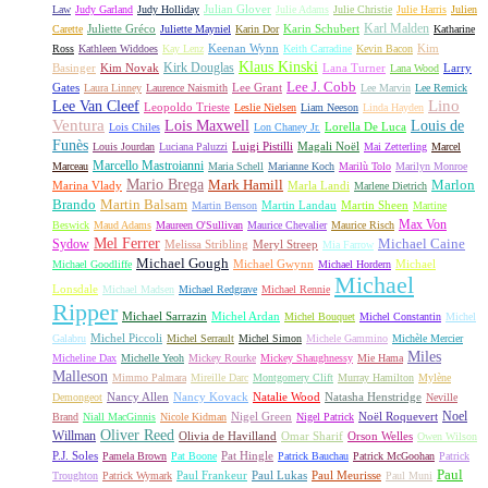
Julian Glover
Law
Judy Garland
Judy Holliday
Julie Adams
Julie Christie
Julie Harris
Julien
Karl Malden
Juliette Gréco
Karin Schubert
Carette
Juliette Mayniel
Karin Dor
Katharine
Keenan Wynn
Kim
Ross
Kathleen Widdoes
Kay Lenz
Keith Carradine
Kevin Bacon
Klaus Kinski
Kirk Douglas
Basinger
Kim Novak
Lana Turner
Larry
Lana Wood
Lee J. Cobb
Gates
Lee Grant
Laura Linney
Laurence Naismith
Lee Marvin
Lee Remick
Lino
Lee Van Cleef
Leopoldo Trieste
Leslie Nielsen
Liam Neeson
Linda Hayden
Ventura
Lois Maxwell
Louis de
Lorella De Luca
Lois Chiles
Lon Chaney Jr.
Funès
Luigi Pistilli
Magali Noël
Louis Jourdan
Luciana Paluzzi
Mai Zetterling
Marcel
Marcello Mastroianni
Marceau
Maria Schell
Marianne Koch
Marilù Tolo
Marilyn Monroe
Mario Brega
Mark Hamill
Marlon
Marina Vlady
Marla Landi
Marlene Dietrich
Martin Balsam
Brando
Martin Landau
Martin Sheen
Martin Benson
Martine
Max Von
Beswick
Maud Adams
Maureen O'Sullivan
Maurice Chevalier
Maurice Risch
Mel Ferrer
Sydow
Michael Caine
Melissa Stribling
Meryl Streep
Mia Farrow
Michael Gough
Michael Gwynn
Michael
Michael Goodliffe
Michael Hordern
Michael
Lonsdale
Michael Madsen
Michael Redgrave
Michael Rennie
Ripper
Michael Sarrazin
Michel Ardan
Michel Bouquet
Michel Constantin
Michel
Michel Piccoli
Galabru
Michel Serrault
Michel Simon
Michele Gammino
Michèle Mercier
Miles
Micheline Dax
Michelle Yeoh
Mickey Rourke
Mickey Shaughnessy
Mie Hama
Malleson
Mimmo Palmara
Mireille Darc
Montgomery Clift
Murray Hamilton
Mylène
Nancy Allen
Nancy Kovack
Natalie Wood
Natasha Henstridge
Demongeot
Neville
Noel
Nigel Green
Noël Roquevert
Brand
Niall MacGinnis
Nicole Kidman
Nigel Patrick
Oliver Reed
Willman
Olivia de Havilland
Omar Sharif
Orson Welles
Owen Wilson
P.J. Soles
Pat Hingle
Pamela Brown
Pat Boone
Patrick Bauchau
Patrick McGoohan
Patrick
Paul
Paul Frankeur
Paul Lukas
Paul Meurisse
Troughton
Patrick Wymark
Paul Muni