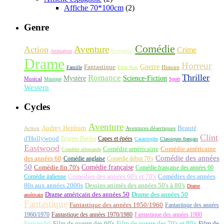
Affiche 70*100cm
(2)
Genre
Comédie
Aventure
Action
Crime
Animation
Biographie
Drame
Horreur
Fantastique
Guerre
Histoire
Famille
Film-Noir
Thriller
Romance
Science-Fiction
Mystère
Musical
Musique
Sport
Western
Cycles
Aventure
Audrey Hepburn
Beauté
Aventures désertiques
Action
Clint
d'Hollywood
Brigitte Bardot
Capes et épées
Catastrophe
Classiques français
Eastwood
Comédie américaine
Comédie américaine
Comédie allemande
Comédie des années
des années 60
Comédie anglaise
Comédie début 70's
50
Comédie française
Comédie fin 70's
Comédie française des années 60
Comédie italienne
Comédies des années 60's et 70's
Comédies des années
80s aux années 2000s
Dessins animés des années 50's à 80's
Drame
Drame américain des années 50
Drame des années 50
américain
Fantastique
Fantastique des années 1950/1960
Fantastique des années
1960/1970
Fantastique des années 1970/1980
Fantastique des années 1980
Fernandel
Film de guerre des 60's
Film de guerre des 70's et 80's
Film de