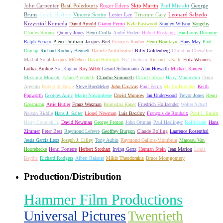
John Carpenter
Basil Poledouris
Roger Edens
Skip Martin
Paul Misraki
George
Bruns
Leigh Harline
Vincent Scotto
Lester Lee
Tristram Cary
Leonard Salzedo
Krzysztof Komeda
David Arnold
Gianni Ferrio
Kyle Eastwood
Stanley Wilson
Vangelis
Charles Strouse
Quincy Jones
Henri Crolla
André Hodeir
Hubert Rostaing
Jean-Louis Ducarme
Ralph Ferraro
Piero Umiliani
Jacques Brel
François Rauber
Henri Bourtayre
Hans May
Paul
Dunlap
Richard Rodney Bennett
Daniele Amfitheatrof
Billy Goldenberg
Christian Chevallier
Martial Solal
Jacques Métehen
David Buttolph
'By' Dunham
Richard LaSalle
Fritz Wenneis
Lothar Brühne
Sol Kaplan
Roy Webb
Gerard Schurmann
Alan Howarth
Michael Kamen
f
Massimo Morante
Fabio Pignatelli
Claudio Simonetti
David Gibson
Harry Manfredini
Dario
Argento
Robert de Nesle
Steve Boeddeker
John Cacavas
Paul Ferris
Martin Böttcher
Keith
Papworth
Georges Auric
Mario Nascimbene
David Munrow
Ian Underwood
Trevor Jones
Remi
Gassmann
Artie Butler
Franz Waxman
Bronislau Kaper
Friedrich Hollaender
Walter Scharf
Nelson Riddle
Hans J. Salter
Lionel Newman
Luis Bacalov
François de Roubaix
Paul J. Smith
Harry Connick Jr.
David Newman
George Fenton
John Ottman
Paul Haslinger
Rolfe Kent
Hans
Zimmer
Peter Best
Raymond Lefevre
Geoffrey Burgon
Claude Bolling
Laurence Rosenthal
Jesús García Leoz
Joseph J. Lilley
Tony Aubin
Raymond Gallois-Montbrun
Marceau Van
Hoorebecke
Henri Forterre
Herbert Stothart
Irving Gertz
Herman Stein
Jean Marion
Louis
Beydts
Richard Rodgers
Albert Raisner
Mikis Theodorakis
Bruce Montgomery
Production/Distribution
Hammer Film Productions
Universal Pictures
Twentieth