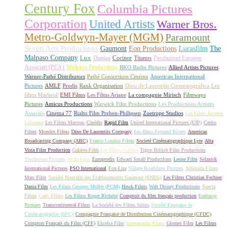
Century Fox
Columbia Pictures
Corporation
United Artists
Warner Bros.
Metro-Goldwyn-Mayer (MGM)
Paramount
Seven Arts Productions
Gaumont
Eon Productions
Lucasfilm
The
Malpaso Company
Lux
Danjaq
Cocinor
Titanus
Produzioni Europee
Associati (PEA)
Malpaso Productions
RKO Radio Pictures
Allied Artists Pictures
Warner-Pathé Distributors
Pathé Consortium Cinéma
American International
Pictures
AMLF
Prodis
Rank Organisation
Dino de Laurentiis Cinematografica
Les
films Marbeuf
EMI Films
Les Films Ariane
La compagnie Mirisch
Filmways
Pictures
Amicus Productions
Warwick Film Productions
Les Productions Artistes
Associés
Cinema 77
Rialto Film Preben-Philipsen
Zoetrope Studios
Les Films Jacques
Leitienne
Les Films Marceau
Cinédis
Rapid Film
United International Pictures (UIP)
Cerito
Films
Mondex Films
Dino De Laurentiis Company
Les films Fernand Rivers
American
Broadcasting Company (ABC)
Franco London Films
Societé Cinématographique Lyre
Alta
Vista Film Production
Galatea Film
Les Films Corona
Tigon British Film Productions
Touchstone Pictures
Avala Film
Europrodis
Edward Small Productions
Leone Film
Selznick
International Pictures
PSO International
Fox-Lira
Village Roadshow Pictures
Atlántida Films
Mars Film
Société Nouvelle des Établissements Gaumont (SNEG)
Les Films Christian Fechner
Dania Film
Les Films Georges Muller (FGM)
Hawk Films
Walt Disney Productions
Specta
Films
Cady Films
Les Films Roger Richebé
Comptoir du film français production
Embassy
Pictures
Transcontinental Films
La Société des Films Sirius
Société Française de
Cinématographie (SFC)
Compagnie Française de Distribution Cinématographique (CFDC)
Comptoir Français du Film (CFF)
Excelsa Film
Intermondia Films
Glomer Film
Les Films