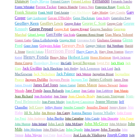
Fernandel
Dunaway
Ferdy Mayne
Fernand Gravey
Fernand Ledoux
Fernando Sancho
Forrest Tucker
Frank Oz
Forest Whitaker
Francis Blanche
Franco Nero
Françoise Rosay
Frank Sinatra
Gary
Frank Wolff
Fred Astaire
Fred MacMurray
Gaby Morlay
Gary Combs
Cooper
Gavan O'Herlihy
Gene Hackman
Gary Lockwood
Gene Kelly
Geneviève Page
Geoffrey Keen
Geoffrey Lewis
George C. Scott
George
George Baker
George Cole
Kennedy
George Peppard
George Sanders
Georges
George Raft
George Rigaud
Gert Fröbe
Marchal
Gian Maria Volonté
Gérard Jugnot
Gia Scala
Giacomo Rossi-Stuart
Glenn
Gina Lollobrigida
Giuliano Gemma
Gianni Garko
Giorgia Moll
Giovanna Ralli
Gregory Peck
Ford
Grégoire Aslan
Grace Jones
Gregory Walcott
Hal Needham
Harold
Harrison Ford
Harry Carey Jr.
J. Stone
Harold Sakata
Harry Dean Stanton
Harvey
Henry Fonda
Herbert Lom
Henry Silva
Keitel
Honor Blackman
Hugh Jackman
Humphrey Bogart
Ingrid Bergman
Hume Cronyn
Ida Galli
Ingrid Pitt
Jack Black
Jack
Jack Gwillim
Jack Hawkins
Jack Lemmon
Jack
Elam
Jack Hedley
Jack Lord
Jack Palance
MacGowran
Jack Nicholson
Jacqueline
Jack Weston
Jacqueline Bisset
James Coburn
Pearce
Jacques Dufilho
Jacques Perrin
Jacques Tati
James Dean
James Earl Jones
James Mason
James Stewart
James
James Donald
James Garner
Jane Fonda
Woods
Jason Robards
Jean Carmet
Jean Gabin
Jean Lefebvre
Jean Marais
Jean-
Jean Richard
Jean-Claude Brialy
Jean Rochefort
Jean Yanne
Jean-Louis Trintignant
Paul Belmondo
Jeanne Moreau
Jeff
Jean-Pierre Mocky
Jean-Roger Caussimon
Jess
Chandler
Jeff Corey
Jennifer Daniel
Jeffrey Hunter
Jennifer Connelly
Jeremy Kemp
Hahn
Jill St. John
Joanna Barnes
Joanne Whalley
Jim Brown
Jim Carrey
Jodie Foster
John Bartha
Joe Pesci
John Anderson
John Carradine
John Cazale
John Doucette
John Fraser
John McGiver
John
John Larch
John Huston
John Ireland
John McEnery
John McIntire
Mills
John Quade
John Travolta
John Mitchum
John Phillip Law
John Savage
John
Joseph Cotten
John Wayne
José Ferrer
José Luis de Vilallonga
Vernon
José Ferre
Jude