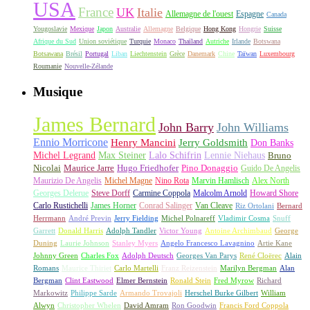
USA
France
UK
Italie
Allemagne de l'ouest
Espagne
Canada
Yougoslavie
Mexique
Japon
Australie
Allemagne
Belgique
Hong Kong
Hongrie
Suisse
Afrique du Sud
Union soviétique
Turquie
Monaco
Thaïland
Autriche
Irlande
Botswana
Botsawana
Brésil
Portugal
Liban
Liechtenstein
Grèce
Danemark
Chine
Taïwan
Luxembourg
Roumanie
Nouvelle-Zélande
Musique
James Bernard
John Barry
John Williams
Ennio Morricone
Henry Mancini
Jerry Goldsmith
Don Banks
Michel Legrand
Max Steiner
Lalo Schifrin
Lennie Niehaus
Bruno
Nicolai
Maurice Jarre
Hugo Friedhofer
Pino Donaggio
Guido De Angelis
Maurizio De Angelis
Michel Magne
Nino Rota
Marvin Hamlisch
Alex North
Georges Delerue
Steve Dorff
Carmine Coppola
Malcolm Arnold
Howard Shore
Carlo Rustichelli
James Horner
Conrad Salinger
Van Cleave
Riz Ortolani
Bernard
Herrmann
André Previn
Jerry Fielding
Michel Polnareff
Vladimir Cosma
Snuff
Garrett
Donald Harris
Adolph Tandler
Victor Young
Antoine Archimbaud
George
Duning
Laurie Johnson
Stanley Myers
Angelo Francesco Lavagnino
Artie Kane
Johnny Green
Charles Fox
Adolph Deutsch
Georges Van Parys
René Cloërec
Alain
Romans
Maurice Thiriet
Carlo Martelli
Franz Reizenstein
Marilyn Bergman
Alan
Bergman
Clint Eastwood
Elmer Bernstein
Ronald Stein
Fred Myrow
Richard
Markowitz
Philippe Sarde
Armando Trovajoli
Herschel Burke Gilbert
William
Alwyn
Christopher Whelen
David Amram
Ron Goodwin
Francis Ford Coppola