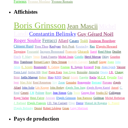
Furneaux
Yvonne Monlaur
Yvonne Romain
Affichistes
Boris Grinsson
Jean Mascii
Michel
Landi
Constantin Belinsky
Guy Gérard Noël
Roger Soubie
Ferracci
Allard
Casaro
Tealdi
Jouineau Bourduge
Clément Hurel
Yves Thos
Kerfyser
Bob Peak
Koutachy
Rau
D'après Howard
Terpning
Fourastié
Jacques Bonneaud
François
Ghirardi
Xarrié
René Péron
Druillet
Floc'h
P. Marty
Venin
Frank Frazetta
Michel Jouin
Ciriello
Hervé Morvan
Okley
Gourdon
Mos
Trambouze
Bernard Lancy
Drew Struzan
Rodolfo Gasparri
Savkoff
Googe
Joann
John
Alvin
E. Sciotti
Boumendil
R. Geleng
Fouteau
R. Seguin
Kislaroff
Sym
Alain Lynch
Vaissier
Pierre Levé
Atelier 606
Head
Pierre Etaix
Jean Gigax
Boissière
Akinstler
Deseta
J.B.
Chanay
Brini
Joëlle Marquet
Brénot
Mara
RINN
David
Sciotti
Faugère
Bacha
M.C.P.
Peyrolle
Paul
Igert
Marc Réal
René Renneteau
Siry
Zoran
Gonzalez
Beaugendre
Bertrand
Piovano
d'après
Allard
John Solie
Léo Kouper
John Berkey
d'après Tom Jung
d'après Roger Kastel
Amsel
C.
René
Cerutti
J.M
Politeer
Bouy
Jean Simon
Cris
Tonin
George Barr
Studio E2
Collignon
Roger Vacher
Henri Faivre
Arnstam
D'après Grinsson
Jean Barnoux
Goldman
Michel Berberian
J. Barbaud
D'après François
J.D. Van Caulaert
Flipo
Dastor
Manuel de Rugama
G. Pezeril
D'après Belinsky
Desmé
Robert Lévèque
Gruau
Luigi Martinati
Pays de production