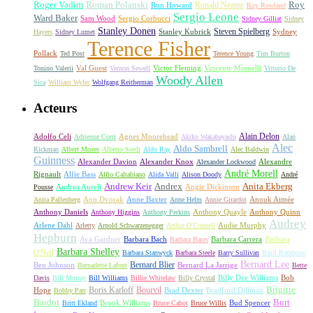
Roger Vadim
Roman Polanski
Roy
Ron Howard
Ronald Neame
Roy Rowland
Sergio Leone
Ward Baker
Sam Wood
Sergio Corbucci
Sidney Gilliat
Sidney
Stanley Donen
Steven Spielberg
Stanley Kubrick
Sydney
Hayers
Sidney Lumet
Terence Fisher
Pollack
Ted Post
Terence Young
Tim Burton
Val Guest
Vincente Minnelli
Tonino Valerii
Vernon Sewell
Victor Fleming
Vittorio De
Woody Allen
Sica
William Wyler
Wolfgang Reitherman
Acteurs
Alain Delon
Adolfo Celi
Agnes Moorehead
Adrienne Corri
Akiko Wakabayashi
Alan
Alec
Aldo Sambrell
Rickman
Albert Moses
Alberto Sordi
Aldo Ray
Alec Baldwin
Guinness
Alexander Davion
Alexander Knox
Alexandre
Alexander Lockwood
André Morell
Rignault
Alfie Bass
Alfio Caltabiano
Alida Valli
Alison Doody
André
Andrew Keir
Andrex
Anita Ekberg
Andrea Aureli
Angie Dickinson
Pousse
Ann Dvorak
Anne Baxter
Anouk Aimée
Anita Pallenberg
Anne Helm
Annie Girardot
Anthony Daniels
Anthony Quayle
Anthony Quinn
Anthony Higgins
Anthony Perkins
Audrey
Arlene Dahl
Audie Murphy
Arletty
Arnold Schwarzenegger
Arthur O'Connell
Hepburn
Ava Gardner
Barbara Bach
Barbara Carrera
Barbara
Barbara Bates
Barbara Shelley
O'Neil
Barbara Stanwyck
Barbara Steele
Barry Sullivan
Basil Rathbone
Bernard Lee
Bernard Blier
Ben Johnson
Bernard La Jarrige
Bernadette Lafont
Bette
Billy Dee Williams
Bob
Davis
Bill Murray
Bill Williams
Billie Whitelaw
Billy Crystal
Boris Karloff
Bourvil
Brigitte
Hope
Brad Dexter
Bradford Dillman
Bobby Parr
Bardot
Burt
Brook Williams
Bud Spencer
Britt Ekland
Bruce Cabot
Bruce Willis