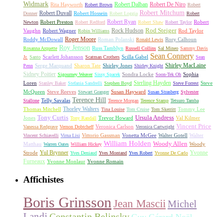
Widmark
Robert Dalban
Robert De Niro
Rita Hayworth
Robert Brown
Robert
Robert Mitchum
Robert Duvall
Robert Hossein
Donner
Robert Loggia
Robert
Robert Ryan
Robert Preston
Robert
Newton
Robert Redford
Robert Shaw
Robert Taylor
Rock Hudson
Rod Steiger
Vaughn
Robert Wagner
Rod Taylor
Robin Williams
Roger Moore
Roddy McDowall
Roman Polanski
Rory Calhoun
Ronald Lewis
Roy Jenson
Russ Tamblyn
Rosanna Arquette
Russell Collins
Sal Mineo
Sammy Davis
Sean Connery
Scarlett Johansson
Scilla Gabel
Jr.
Santo
Scatman Crothers
Sean
Shirley MacLaine
Serge Marquand
Sharon Tate
Shirley Jones
Penn
Shirley Knight
Sidney Poitier
Sondra Locke
Sophia
Sigourney Weaver
Sissy Spacek
Soon-Tek Oh
Sterling Hayden
Loren
Steve
Stanley Baker
Stefania Sandrelli
Stephen Boyd
Steve Forrest
McQueen
Steve Reeves
Susan Hayward
Stewart Granger
Susan Strasberg
Sylvester
Terence Hill
Telly Savalas
Stallone
Terence Morgan
Terence Stamp
Tetsuro Tamba
Thorley Walters
Thomas Mitchell
Tommy Lee
Tina Louise
Tom Cruise
Tom Skerritt
Tony Curtis
Ursula Andress
Jones
Trevor Howard
Val Kilmer
Tony Randall
Vincent Price
Veronica Carlson
Vanessa Redgrave
Vernon Dobtcheff
Veronica Cartwright
Vittorio Gassman
Vonetta McGee
Walter Gotell
Walter
Vincent Schiavelli
Virna Lisi
William Holden
Woody Allen
Matthau
Woody
Warren Oates
William Hickey
Yul Brynner
Yvonne
Strode
Yves Deniaud
Yves Montand
Yves Robert
Yvonne De Carlo
Furneaux
Yvonne Monlaur
Yvonne Romain
Affichistes
Boris Grinsson
Jean Mascii
Michel
Landi
Constantin Belinsky
Guy Gérard Noël