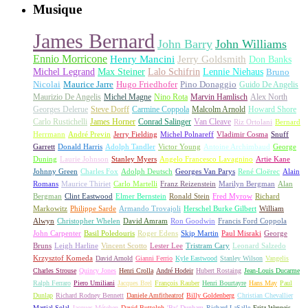
Musique
James Bernard
John Barry
John Williams
Ennio Morricone
Henry Mancini
Jerry Goldsmith
Don Banks
Michel Legrand
Max Steiner
Lalo Schifrin
Lennie Niehaus
Bruno
Nicolai
Maurice Jarre
Hugo Friedhofer
Pino Donaggio
Guido De Angelis
Maurizio De Angelis
Michel Magne
Nino Rota
Marvin Hamlisch
Alex North
Georges Delerue
Steve Dorff
Carmine Coppola
Malcolm Arnold
Howard Shore
Carlo Rustichelli
James Horner
Conrad Salinger
Van Cleave
Riz Ortolani
Bernard
Herrmann
André Previn
Jerry Fielding
Michel Polnareff
Vladimir Cosma
Snuff
Garrett
Donald Harris
Adolph Tandler
Victor Young
Antoine Archimbaud
George
Duning
Laurie Johnson
Stanley Myers
Angelo Francesco Lavagnino
Artie Kane
Johnny Green
Charles Fox
Adolph Deutsch
Georges Van Parys
René Cloërec
Alain
Romans
Maurice Thiriet
Carlo Martelli
Franz Reizenstein
Marilyn Bergman
Alan
Bergman
Clint Eastwood
Elmer Bernstein
Ronald Stein
Fred Myrow
Richard
Markowitz
Philippe Sarde
Armando Trovajoli
Herschel Burke Gilbert
William
Alwyn
Christopher Whelen
David Amram
Ron Goodwin
Francis Ford Coppola
John Carpenter
Basil Poledouris
Roger Edens
Skip Martin
Paul Misraki
George
Bruns
Leigh Harline
Vincent Scotto
Lester Lee
Tristram Cary
Leonard Salzedo
Krzysztof Komeda
David Arnold
Gianni Ferrio
Kyle Eastwood
Stanley Wilson
Vangelis
Charles Strouse
Quincy Jones
Henri Crolla
André Hodeir
Hubert Rostaing
Jean-Louis Ducarme
Ralph Ferraro
Piero Umiliani
Jacques Brel
François Rauber
Henri Bourtayre
Hans May
Paul
Dunlap
Richard Rodney Bennett
Daniele Amfitheatrof
Billy Goldenberg
Christian Chevallier
Martial Solal
Jacques Métehen
David Buttolph
'By' Dunham
Richard LaSalle
Fritz Wenneis