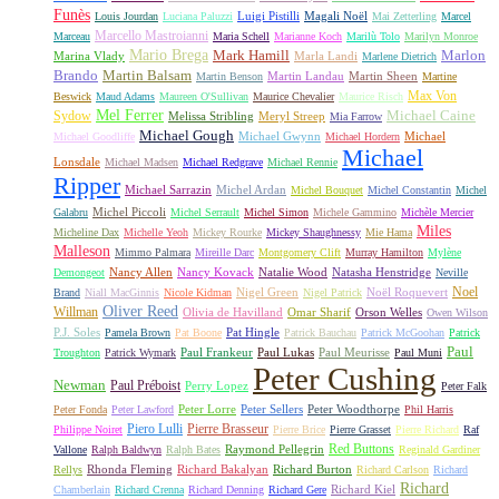
Funès
Luigi Pistilli
Magali Noël
Louis Jourdan
Luciana Paluzzi
Mai Zetterling
Marcel
Marcello Mastroianni
Marceau
Maria Schell
Marianne Koch
Marilù Tolo
Marilyn Monroe
Mario Brega
Mark Hamill
Marlon
Marina Vlady
Marla Landi
Marlene Dietrich
Martin Balsam
Brando
Martin Landau
Martin Sheen
Martin Benson
Martine
Max Von
Beswick
Maud Adams
Maureen O'Sullivan
Maurice Chevalier
Maurice Risch
Mel Ferrer
Sydow
Michael Caine
Melissa Stribling
Meryl Streep
Mia Farrow
Michael Gough
Michael Gwynn
Michael
Michael Goodliffe
Michael Hordern
Michael
Lonsdale
Michael Madsen
Michael Redgrave
Michael Rennie
Ripper
Michael Sarrazin
Michel Ardan
Michel Bouquet
Michel Constantin
Michel
Michel Piccoli
Galabru
Michel Serrault
Michel Simon
Michele Gammino
Michèle Mercier
Miles
Micheline Dax
Michelle Yeoh
Mickey Rourke
Mickey Shaughnessy
Mie Hama
Malleson
Mimmo Palmara
Mireille Darc
Montgomery Clift
Murray Hamilton
Mylène
Nancy Allen
Nancy Kovack
Natalie Wood
Natasha Henstridge
Demongeot
Neville
Noel
Nigel Green
Noël Roquevert
Brand
Niall MacGinnis
Nicole Kidman
Nigel Patrick
Oliver Reed
Willman
Olivia de Havilland
Omar Sharif
Orson Welles
Owen Wilson
P.J. Soles
Pat Hingle
Pamela Brown
Pat Boone
Patrick Bauchau
Patrick McGoohan
Patrick
Paul
Paul Frankeur
Paul Lukas
Paul Meurisse
Troughton
Patrick Wymark
Paul Muni
Peter Cushing
Newman
Paul Préboist
Perry Lopez
Peter Falk
Peter Lorre
Peter Sellers
Peter Woodthorpe
Peter Fonda
Peter Lawford
Phil Harris
Piero Lulli
Pierre Brasseur
Philippe Noiret
Pierre Brice
Pierre Grasset
Pierre Richard
Raf
Red Buttons
Raymond Pellegrin
Vallone
Ralph Baldwyn
Ralph Bates
Reginald Gardiner
Rhonda Fleming
Richard Bakalyan
Richard Burton
Rellys
Richard Carlson
Richard
Richard
Richard Kiel
Chamberlain
Richard Crenna
Richard Denning
Richard Gere