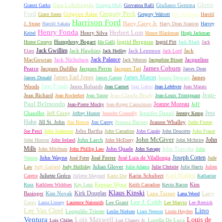
Glenn
Gina Lollobrigida
Giuliano Gemma
Gianni Garko
Giorgia Moll
Giovanna Ralli
Gregory Peck
Ford
Grégoire Aslan
Grace Jones
Gregory Walcott
Hal Needham
Harold
Harrison Ford
Harry Carey Jr.
J. Stone
Harold Sakata
Harry Dean Stanton
Harvey
Henry Fonda
Herbert Lom
Henry Silva
Keitel
Honor Blackman
Hugh Jackman
Humphrey Bogart
Ingrid Bergman
Hume Cronyn
Ida Galli
Ingrid Pitt
Jack Black
Jack
Jack Gwillim
Jack Hawkins
Jack Lemmon
Jack
Elam
Jack Hedley
Jack Lord
Jack Palance
MacGowran
Jack Nicholson
Jacqueline
Jack Weston
Jacqueline Bisset
James Coburn
Pearce
Jacques Dufilho
Jacques Perrin
Jacques Tati
James Dean
James Earl Jones
James Mason
James Stewart
James
James Donald
James Garner
Jane Fonda
Woods
Jason Robards
Jean Carmet
Jean Gabin
Jean Lefebvre
Jean Marais
Jean-
Jean Richard
Jean-Claude Brialy
Jean Rochefort
Jean Yanne
Jean-Louis Trintignant
Paul Belmondo
Jeanne Moreau
Jeff
Jean-Pierre Mocky
Jean-Roger Caussimon
Jess
Chandler
Jeff Corey
Jennifer Daniel
Jeffrey Hunter
Jennifer Connelly
Jeremy Kemp
Hahn
Jill St. John
Joanna Barnes
Joanne Whalley
Jim Brown
Jim Carrey
Jodie Foster
John Bartha
Joe Pesci
John Anderson
John Carradine
John Cazale
John Doucette
John Fraser
John McGiver
John
John Larch
John Huston
John Ireland
John McEnery
John McIntire
Mills
John Quade
John Travolta
John Mitchum
John Phillip Law
John Savage
John
Joseph Cotten
John Wayne
José Ferrer
José Luis de Vilallonga
Vernon
José Ferre
Jude
Julian Glover
Law
Judy Garland
Judy Holliday
Julie Adams
Julie Christie
Julie Harris
Julien
Karl Malden
Juliette Gréco
Karin Schubert
Carette
Juliette Mayniel
Karin Dor
Katharine
Keenan Wynn
Kim
Ross
Kathleen Widdoes
Kay Lenz
Keith Carradine
Kevin Bacon
Klaus Kinski
Kirk Douglas
Basinger
Kim Novak
Lana Turner
Larry
Lana Wood
Lee J. Cobb
Gates
Lee Grant
Laura Linney
Laurence Naismith
Lee Marvin
Lee Remick
Lino
Lee Van Cleef
Leopoldo Trieste
Leslie Nielsen
Liam Neeson
Linda Hayden
Ventura
Lois Maxwell
Louis de
Lorella De Luca
Lois Chiles
Lon Chaney Jr.