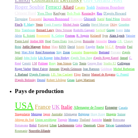
Roger Soubie
Ferracci
Allard
Casaro
Tealdi
Jouineau Bourduge
Clément Hurel
Yves Thos
Kerfyser
Bob Peak
Koutachy
Rau
D'après Howard
Terpning
Fourastié
Jacques Bonneaud
François
Ghirardi
Xarrié
René Péron
Druillet
Floc'h
P. Marty
Venin
Frank Frazetta
Michel Jouin
Ciriello
Hervé Morvan
Okley
Gourdon
Mos
Trambouze
Bernard Lancy
Drew Struzan
Rodolfo Gasparri
Savkoff
Googe
Joann
John
Alvin
E. Sciotti
Boumendil
R. Geleng
Fouteau
R. Seguin
Kislaroff
Sym
Alain Lynch
Vaissier
Pierre Levé
Atelier 606
Head
Pierre Etaix
Jean Gigax
Boissière
Akinstler
Deseta
J.B.
Chanay
Brini
Joëlle Marquet
Brénot
Mara
RINN
David
Sciotti
Faugère
Bacha
M.C.P.
Peyrolle
Paul
Igert
Marc Réal
René Renneteau
Siry
Zoran
Gonzalez
Beaugendre
Bertrand
Piovano
d'après
Allard
John Solie
Léo Kouper
John Berkey
d'après Tom Jung
d'après Roger Kastel
Amsel
C.
René
Cerutti
J.M
Politeer
Bouy
Jean Simon
Cris
Tonin
George Barr
Studio E2
Collignon
Roger Vacher
Henri Faivre
Arnstam
D'après Grinsson
Jean Barnoux
Goldman
Michel Berberian
J. Barbaud
D'après François
J.D. Van Caulaert
Flipo
Dastor
Manuel de Rugama
G. Pezeril
D'après Belinsky
Desmé
Robert Lévèque
Gruau
Luigi Martinati
Pays de production
USA
France
UK
Italie
Allemagne de l'ouest
Espagne
Canada
Yougoslavie
Mexique
Japon
Australie
Allemagne
Belgique
Hong Kong
Hongrie
Suisse
Afrique du Sud
Union soviétique
Turquie
Monaco
Thaïland
Autriche
Irlande
Botswana
Botsawana
Brésil
Portugal
Liban
Liechtenstein
Grèce
Danemark
Chine
Taïwan
Luxembourg
Roumanie
Nouvelle-Zélande