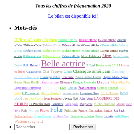
Tous les chiffres de fréquentation 2020
Le bilan est disponible ici!
Mots-clés
"Délicieuse" Audrey Hepburn
1000ème affiche
100ème affiche
150ème affiche
200ème
affiche
250ème affiche
300ème affiche
350ème affiche
400ème affiche
450ème affiche
500ème
affiche
550ème affiche
600ème affiche
650ème affiche
700ème affiche
750ème affiche
800ème
Aliens
affiche
850ème affiche
900ème affiche
950ème affiche
Alfred Hitchcock
Arthur Conan
Belle actrice
B.B.
Bebel !
Capes
Doyle
Billard
Bonne année 2012 !
Classique américain
et épées
Classique
Catastrophes
Chef-d'oeuvre
Cirque
comédie française
Classique italien
Continent
d'après Gaston Leroux
D'après Marcel Aymé
Dracula
Dessin animé
d'après Pierre Boulle
Dinosaure
Douglas Slocombe
Edgar Allan Poe
Frankenstein
Edgar Rice Burroughs
Edgar Wallace
Elvis
Festival
Georges Simenon
H.G.
James
Héroic Fantasy
Wells
H.P. Lovecraft
Indiana Jones
Inspecteur Harry
J.R.R. Tolkien
Bond
LA GUERRE DES
Jazz
Jean Giono
John Steinbeck
Joyeux Noël
Jules Verne
ETOILES
Michel Audiard
La Panthère Rose
Lamartine
Loup-garou
Marguerite
Momie
New
Polar
Péplum
Pirates
York
Paris
Préhistoire
Premier film parlant français
Rat Pack
Robin des bois
Roger Corman
Scotland Yard
Soucoupes volantes
Tarzan
Trinita
Walt Disney
Western spaghetti
Rechercher :