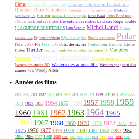
Films
Hammer Films non Fantastique
Hammer Films exotique
Hammer Films Vampires
Hommage à Christopher Lee
Hôpitaux
Horreur
James Bond post
Indiana Jones l'intrépide
psychiatriques
James Bond
La classe Roger Soubie
70's
James Bond seventies
L'aventure des sixties
Michel Landi
!
LA GUERRE DES ETOILES
Lino Ventura
Mystère
Polar
Péplum américain
Péplum européen
Pirates et corsaires
Panthère Rose
Polar 30's / 40's
Polar 50's
Polar des sixties
Productions Hammer
Science-
Thriller
Vampires
Tour du monde des comédies des années 80
Fiction
Western américain
Western
Western américain des 70s
Western des années 60's
Western des années 50's
Western spaghetti des
Woody Allen
années 70's
Années des films
1949
1950
1932
1937
1939
1941
1943
1946
1930
1933
1940
1942
1945
1947
1948
1959
1957
1958
1956
1954
1955
1951
1952
1953
1964
1963
1962
1960
1961
1965
1966
1967
1968
1970
1972
1969
1971
1973
1974
1976
1977
1975
1979
1980
1981
1983
1978
1982
1984
1985
1986
1988
1987
1989
1995
1997
1990
1991
1992
1993
1994
1996
1998