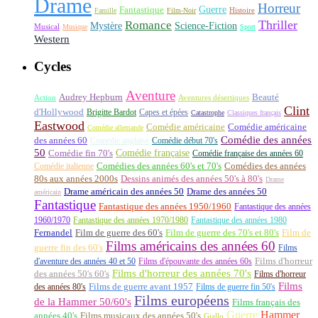
Drame
Horreur
Fantastique
Guerre
Histoire
Famille
Film-Noir
Thriller
Romance
Science-Fiction
Mystère
Musical
Musique
Sport
Western
Cycles
Aventure
Audrey Hepburn
Beauté
Aventures désertiques
Action
Clint
d'Hollywood
Brigitte Bardot
Capes et épées
Catastrophe
Classiques français
Eastwood
Comédie américaine
Comédie américaine
Comédie allemande
Comédie des années
des années 60
Comédie anglaise
Comédie début 70's
50
Comédie française
Comédie fin 70's
Comédie française des années 60
Comédie italienne
Comédies des années 60's et 70's
Comédies des années
80s aux années 2000s
Dessins animés des années 50's à 80's
Drame
Drame américain des années 50
Drame des années 50
américain
Fantastique
Fantastique des années 1950/1960
Fantastique des années
1960/1970
Fantastique des années 1970/1980
Fantastique des années 1980
Fernandel
Film de guerre des 60's
Film de guerre des 70's et 80's
Film de
Films américains des années 60
guerre fin des 60's
Films
d'aventure des années 40 et 50
Films d'épouvante des années 60s
Films d'horreur
Films d'horreur des années 70's
des années 50's 60's
Films d'horreur
Films
des années 80's
Films de guerre avant 1957
Films de guerre fin 50's
Films européens
de la Hammer 50/60's
Films français des
Guerre
Hammer
années 40's
Films musicaux des années 50's
Giallo