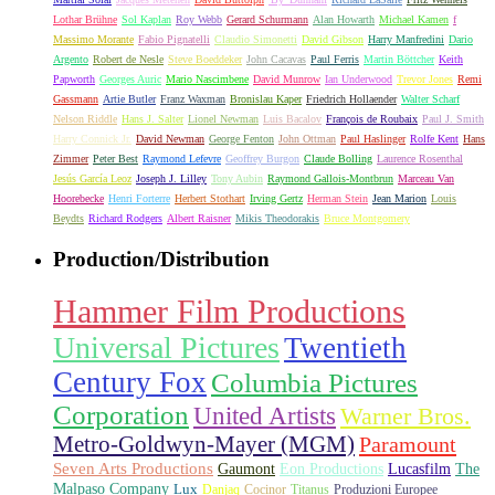
Lothar Brühne
Sol Kaplan
Roy Webb
Gerard Schurmann
Alan Howarth
Michael Kamen
f
Massimo Morante
Fabio Pignatelli
Claudio Simonetti
David Gibson
Harry Manfredini
Dario
Argento
Robert de Nesle
Steve Boeddeker
John Cacavas
Paul Ferris
Martin Böttcher
Keith
Papworth
Georges Auric
Mario Nascimbene
David Munrow
Ian Underwood
Trevor Jones
Remi
Gassmann
Artie Butler
Franz Waxman
Bronislau Kaper
Friedrich Hollaender
Walter Scharf
Nelson Riddle
Hans J. Salter
Lionel Newman
Luis Bacalov
François de Roubaix
Paul J. Smith
Harry Connick Jr.
David Newman
George Fenton
John Ottman
Paul Haslinger
Rolfe Kent
Hans
Zimmer
Peter Best
Raymond Lefevre
Geoffrey Burgon
Claude Bolling
Laurence Rosenthal
Jesús García Leoz
Joseph J. Lilley
Tony Aubin
Raymond Gallois-Montbrun
Marceau Van
Hoorebecke
Henri Forterre
Herbert Stothart
Irving Gertz
Herman Stein
Jean Marion
Louis
Beydts
Richard Rodgers
Albert Raisner
Mikis Theodorakis
Bruce Montgomery
Production/Distribution
Hammer Film Productions
Universal Pictures
Twentieth
Century Fox
Columbia Pictures
Corporation
United Artists
Warner Bros.
Metro-Goldwyn-Mayer (MGM)
Paramount
Seven Arts Productions
Gaumont
Eon Productions
Lucasfilm
The
Malpaso Company
Lux
Danjaq
Cocinor
Titanus
Produzioni Europee