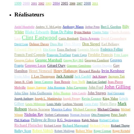
1999
2000
2004
2005
2008
2001
2002
2003
2006
2007
2011
Réalisateurs
Billy
Anthony Mann
André Hunebelle
Andrew V. McLaglen
Arthur Penn
Bert I. Gordon
Wilder
Blake Edwards
Brian De Palma
Claude Autant-
Byron Haskin
Charles Vidor
Clint Eastwood
Lara
David Cronenberg
Curtis Bernhardt
Dario Argento
Don Sharp
Don Siegel
David Lean
Delmer Daves
Dino Risi
Earl Bellamy
Edward Dmytryk
Federico Fellini
Elia Kazan
Enzo Barboni
Eugenio Martín
Freddie Francis
Francis Ford Coppola
François Truffaut
Fritz Lang
Frank Capra
George Marshall
George Cukor
Georges
George Roy Hill
Georges Combret
Franju
Georges Lucas
Gérard Oury
Guy
Giacomo Gentilomo
Gordon Douglas
Irvin Kershner
Henri Verneuil
Henry Hathaway
Hamilton
Howard Hawks
Jack Arnold
Jacques Tati
Irwin Allen
J. Lee Thompson
Jack Cardiff
Jack Kinney
James B. Clark
James Cameron
Jean Renoir
Jean Stelli
Jean-Luc Godard
Jean-Pierre
John Gilling
John Carpenter
John Ford
Melville
Jimmy Sangster
John Boorman
John Sturges
John Huston
John Glen
John Guillermin
John Landis
José Giovanni
Lewis
King Vidor
Joseph Anthony
Joseph L. Mankiewicz
Joseph Pevney
Kevin Connor
Mark
Gilbert
Mario Bava
Lewis Milestone
Louis Malle
Luchino Visconti
Lucio Fulci
Robson
Michael Carreras
Michael Cimino
Martin Scorsese
Maurice Labro
Michael
Nicholas Ray
Winner
Norbert Carbonnaux
Norman Jewison
Otto Preminger
Peter Sasdy
Philippe de Broca
Phil Karlson
R.G. Springsteen
Ralph Nelson
Richard Carlson
Richard Fleischer
Richard Quine
Richard Lester
Richard Marquand
Richard Thorpe
Ridley Scott
Robert Aldrich
Robert Mulligan
Robert Wise
Roger Corman
Roger Richebé