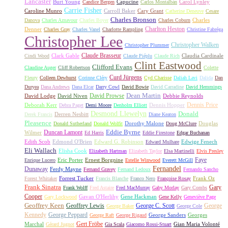
Lancaster
Burt Young
Capucine
Carol Lynley
Candice Bergen
Carlos Montalbán
Carrie Fisher
Caroline Munro
Carroll Baker
Cary Grant
Catherine Deneuve
Cesare
Charles Bronson
Charles
Danova
Charles Aznavour
Charles Boyer
Charles Coburn
Charlton Heston
Denner
Charles Gray
Charles Vanel
Charlotte Rampling
Christine Fabréga
Christopher Lee
Christopher Walken
Christopher Plummer
Claude Brasseur
Clark Gable
Claudia Cardinale
Cindi Wood
Claude Piéplu
Claude Rich
Clint Eastwood
Clifford Evans
Claudine Auger
Cliff Robertson
Colette
Curd Jürgens
Fleury
Colleen Dewhurst
Corinne Cléry
Cyd Charisse
Daliah Lavi
Dalida
Dan
Duryea
Dana Andrews
Dana Elcar
Darry Cowl
David Bowie
David Carradine
David Hemmings
David Prowse
Dean Martin
David Lodge
David Niven
Debbie Reynolds
Dennis Price
Deborah Kerr
Dennis Hopper
Debra Paget
Demi Moore
Denholm Elliott
Desmond Llewelyn
Donald
Derren Nesbitt
Derek Francis
Diane Keaton
Pleasence
Dorothy Malone
Douglas
Donald Sutherland
Donald Wolfit
Doug McClure
Duncan Lamont
Eddie Byrne
Wilmer
Ed Harris
Eddie Firestone
Edgar Buchanan
Edith Scob
Edmond O'Brien
Edward G. Robinson
Edwige Fenech
Edward Mulhare
Eli Wallach
Elisha Cook
Elizabeth Hartman
Elizabeth Taylor
Elsa Martinelli
Elvis Presley
Faye
Eric Porter
Ernest Borgnine
Enrique Lucero
Estelle Winwood
Everett McGill
Fernandel
Dunaway
Ferdy Mayne
Fernand Gravey
Fernand Ledoux
Fernando Sancho
Forrest Tucker
Frank Oz
Forest Whitaker
Francis Blanche
Franco Nero
Françoise Rosay
Frank Sinatra
Gary
Frank Wolff
Fred Astaire
Fred MacMurray
Gaby Morlay
Gary Combs
Cooper
Gavan O'Herlihy
Gene Hackman
Gary Lockwood
Gene Kelly
Geneviève Page
Geoffrey Keen
Geoffrey Lewis
George C. Scott
George
George Baker
George Cole
Kennedy
George Peppard
George Sanders
Georges
George Raft
George Rigaud
Gert Fröbe
Marchal
Gian Maria Volonté
Gérard Jugnot
Gia Scala
Giacomo Rossi-Stuart