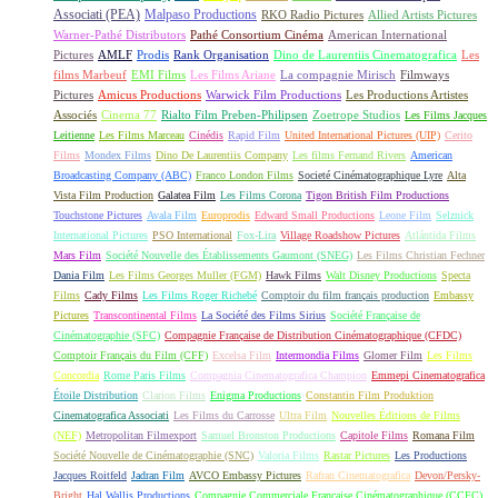
Associati (PEA)
Malpaso Productions
RKO Radio Pictures
Allied Artists Pictures
Warner-Pathé Distributors
Pathé Consortium Cinéma
American International
Pictures
AMLF
Prodis
Rank Organisation
Dino de Laurentiis Cinematografica
Les
films Marbeuf
EMI Films
Les Films Ariane
La compagnie Mirisch
Filmways
Pictures
Amicus Productions
Warwick Film Productions
Les Productions Artistes
Associés
Cinema 77
Rialto Film Preben-Philipsen
Zoetrope Studios
Les Films Jacques
Leitienne
Les Films Marceau
Cinédis
Rapid Film
United International Pictures (UIP)
Cerito
Films
Mondex Films
Dino De Laurentiis Company
Les films Fernand Rivers
American
Broadcasting Company (ABC)
Franco London Films
Societé Cinématographique Lyre
Alta
Vista Film Production
Galatea Film
Les Films Corona
Tigon British Film Productions
Touchstone Pictures
Avala Film
Europrodis
Edward Small Productions
Leone Film
Selznick
International Pictures
PSO International
Fox-Lira
Village Roadshow Pictures
Atlántida Films
Mars Film
Société Nouvelle des Établissements Gaumont (SNEG)
Les Films Christian Fechner
Dania Film
Les Films Georges Muller (FGM)
Hawk Films
Walt Disney Productions
Specta
Films
Cady Films
Les Films Roger Richebé
Comptoir du film français production
Embassy
Pictures
Transcontinental Films
La Société des Films Sirius
Société Française de
Cinématographie (SFC)
Compagnie Française de Distribution Cinématographique (CFDC)
Comptoir Français du Film (CFF)
Excelsa Film
Intermondia Films
Glomer Film
Les Films
Concordia
Rome Paris Films
Compagnia Cinematografica Champion
Emmepi Cinematografica
Étoile Distribution
Clarion Films
Enigma Productions
Constantin Film Produktion
Cinematografica Associati
Les Films du Carrosse
Ultra Film
Nouvelles Éditions de Films
(NEF)
Metropolitan Filmexport
Samuel Bronston Productions
Capitole Films
Romana Film
Société Nouvelle de Cinématographie (SNC)
Valoria Films
Rastar Pictures
Les Productions
Jacques Roitfeld
Jadran Film
AVCO Embassy Pictures
Rafran Cinematografica
Devon/Persky-
Bright
Hal Wallis Productions
Compagnie Commerciale Française Cinématographique (CCFC)