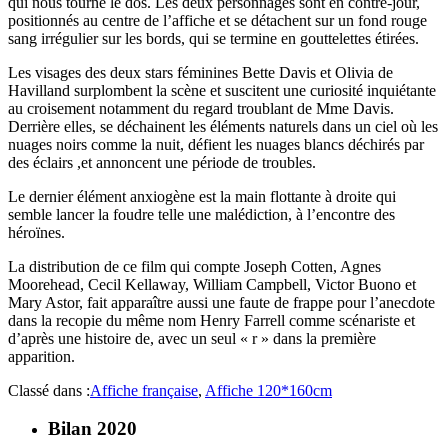
qui nous tourne le dos. Les deux personnages sont en contre-jour,
positionnés au centre de l’affiche et se détachent sur un fond rouge
sang irrégulier sur les bords, qui se termine en gouttelettes étirées.
Les visages des deux stars féminines Bette Davis et Olivia de
Havilland surplombent la scène et suscitent une curiosité inquiétante
au croisement notamment du regard troublant de Mme Davis.
Derrière elles, se déchainent les éléments naturels dans un ciel où les
nuages noirs comme la nuit, défient les nuages blancs déchirés par
des éclairs ,et annoncent une période de troubles.
Le dernier élément anxiogène est la main flottante à droite qui
semble lancer la foudre telle une malédiction, à l’encontre des
héroïnes.
La distribution de ce film qui compte Joseph Cotten, Agnes
Moorehead, Cecil Kellaway, William Campbell, Victor Buono et
Mary Astor, fait apparaître aussi une faute de frappe pour l’anecdote
dans la recopie du même nom Henry Farrell comme scénariste et
d’après une histoire de, avec un seul « r » dans la première
apparition.
Classé dans :
Affiche française
,
Affiche 120*160cm
Bilan 2020