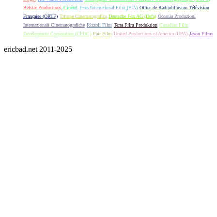
Belstar Productions
Cinétel
Euro International Film (EIA)
Office de Radiodiffusion Télévision
Française (ORTF)
Tritone Cinematografica
Deutsche Fox AG (Defa)
Oceania Produzioni
Internazionali Cinematografiche
Rizzoli Film
Terra Film Produktion
Canadian Film
Development Corporation (CFDC)
Fair Film
United Productions of America (UPA)
Jason Films
ericbad.net 2011-2025