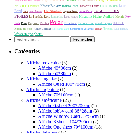
Frankenstein
Edgar Rice Burroughs
Edgar Wallace
Elvis
Festival
Georges Simenon
H.G.
James
Héroic Fantasy
Wells
H.P. Lovecraft
Indiana Jones
Inspecteur Harry
J.R.R. Tolkien
Bond
LA GUERRE DES
Jazz
Jean Giono
John Steinbeck
Joyeux Noël
Jules Verne
ETOILES
Michel Audiard
La Panthère Rose
Lamartine
Loup-garou
Marguerite
Momie
New
Polar
Péplum
Pirates
York
Paris
Préhistoire
Premier film parlant français
Rat Pack
Robin des bois
Roger Corman
Scotland Yard
Soucoupes volantes
Tarzan
Trinita
Walt Disney
Western spaghetti
Rechercher :
Catégories
Affiche mexicaine
(3)
Affiche 40*30cm
(2)
Affiche 60*80cm
(1)
Affiche anglaise
(2)
Affiche Quad 100*70cm
(2)
Affiche argentine
(1)
Affiche 70*100cm
(1)
Affiche américaine
(25)
Affiche 6-sheet 200*200cm
(1)
Affiche lobby card 36*28cm
(3)
Affiche Window Card 35*55cm
(1)
Affiche 3 sheets 104*205cm
(2)
Affiche One sheet 70*100cm
(18)
Affiche italienne
(27)