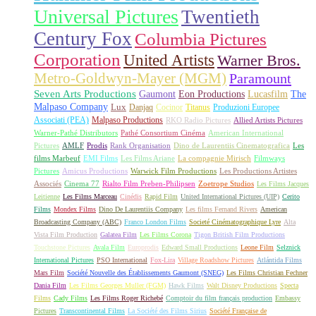
Universal Pictures
Twentieth
Century Fox
Columbia Pictures
Corporation
United Artists
Warner Bros.
Metro-Goldwyn-Mayer (MGM)
Paramount
Seven Arts Productions
Gaumont
Eon Productions
Lucasfilm
The
Malpaso Company
Lux
Danjaq
Cocinor
Titanus
Produzioni Europee
Associati (PEA)
Malpaso Productions
RKO Radio Pictures
Allied Artists Pictures
Warner-Pathé Distributors
Pathé Consortium Cinéma
American International
Pictures
AMLF
Prodis
Rank Organisation
Dino de Laurentiis Cinematografica
Les
films Marbeuf
EMI Films
Les Films Ariane
La compagnie Mirisch
Filmways
Pictures
Amicus Productions
Warwick Film Productions
Les Productions Artistes
Associés
Cinema 77
Rialto Film Preben-Philipsen
Zoetrope Studios
Les Films Jacques
Leitienne
Les Films Marceau
Cinédis
Rapid Film
United International Pictures (UIP)
Cerito
Films
Mondex Films
Dino De Laurentiis Company
Les films Fernand Rivers
American
Broadcasting Company (ABC)
Franco London Films
Societé Cinématographique Lyre
Alta
Vista Film Production
Galatea Film
Les Films Corona
Tigon British Film Productions
Touchstone Pictures
Avala Film
Europrodis
Edward Small Productions
Leone Film
Selznick
International Pictures
PSO International
Fox-Lira
Village Roadshow Pictures
Atlántida Films
Mars Film
Société Nouvelle des Établissements Gaumont (SNEG)
Les Films Christian Fechner
Dania Film
Les Films Georges Muller (FGM)
Hawk Films
Walt Disney Productions
Specta
Films
Cady Films
Les Films Roger Richebé
Comptoir du film français production
Embassy
Pictures
Transcontinental Films
La Société des Films Sirius
Société Française de