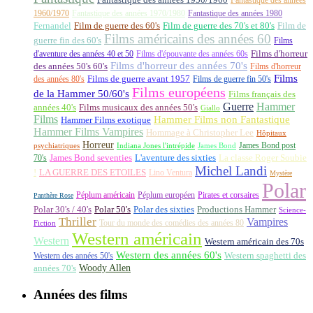
1960/1970
Fantastique des années 1970/1980
Fantastique des années 1980
Fernandel
Film de guerre des 60's
Film de guerre des 70's et 80's
Film de
Films américains des années 60
guerre fin des 60's
Films
d'aventure des années 40 et 50
Films d'épouvante des années 60s
Films d'horreur
Films d'horreur des années 70's
des années 50's 60's
Films d'horreur
Films
des années 80's
Films de guerre avant 1957
Films de guerre fin 50's
Films européens
de la Hammer 50/60's
Films français des
Guerre
Hammer
années 40's
Films musicaux des années 50's
Giallo
Films
Hammer Films non Fantastique
Hammer Films exotique
Hammer Films Vampires
Hommage à Christopher Lee
Hôpitaux
Horreur
James Bond post
Indiana Jones l'intrépide
psychiatriques
James Bond
La classe Roger Soubie
70's
James Bond seventies
L'aventure des sixties
Michel Landi
!
LA GUERRE DES ETOILES
Lino Ventura
Mystère
Polar
Péplum américain
Péplum européen
Pirates et corsaires
Panthère Rose
Polar 30's / 40's
Polar 50's
Polar des sixties
Productions Hammer
Science-
Thriller
Vampires
Tour du monde des comédies des années 80
Fiction
Western américain
Western
Western américain des 70s
Western des années 60's
Western des années 50's
Western spaghetti des
Woody Allen
années 70's
Années des films