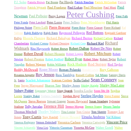
P.J. Soles
Pat Hingle
Pamela Brown
Pat Boone
Patrick Bauchau
Patrick McGoohan
Patrick
Paul
Paul Frankeur
Paul Lukas
Paul Meurisse
Troughton
Patrick Wymark
Paul Muni
Peter Cushing
Newman
Paul Préboist
Perry Lopez
Peter Falk
Peter Lorre
Peter Sellers
Peter Woodthorpe
Peter Fonda
Peter Lawford
Phil Harris
Piero Lulli
Pierre Brasseur
Philippe Noiret
Pierre Brice
Pierre Grasset
Pierre Richard
Raf
Red Buttons
Raymond Pellegrin
Vallone
Ralph Baldwyn
Ralph Bates
Reginald Gardiner
Rhonda Fleming
Richard Bakalyan
Richard Burton
Rellys
Richard Carlson
Richard
Richard
Richard Kiel
Chamberlain
Richard Crenna
Richard Denning
Richard Gere
Widmark
Robert Dalban
Robert De Niro
Rita Hayworth
Robert Brown
Robert
Robert Mitchum
Robert Duvall
Robert Hossein
Donner
Robert Loggia
Robert
Robert Ryan
Robert Preston
Robert
Newton
Robert Redford
Robert Shaw
Robert Taylor
Rock Hudson
Rod Steiger
Vaughn
Robert Wagner
Rod Taylor
Robin Williams
Roger Moore
Roddy McDowall
Roman Polanski
Rory Calhoun
Ronald Lewis
Roy Jenson
Russ Tamblyn
Rosanna Arquette
Russell Collins
Sal Mineo
Sammy Davis
Sean Connery
Scarlett Johansson
Scilla Gabel
Jr.
Santo
Scatman Crothers
Sean
Shirley MacLaine
Serge Marquand
Sharon Tate
Shirley Jones
Penn
Shirley Knight
Sidney Poitier
Sondra Locke
Sophia
Sigourney Weaver
Sissy Spacek
Soon-Tek Oh
Sterling Hayden
Loren
Steve
Stanley Baker
Stefania Sandrelli
Stephen Boyd
Steve Forrest
McQueen
Steve Reeves
Susan Hayward
Stewart Granger
Susan Strasberg
Sylvester
Terence Hill
Telly Savalas
Stallone
Terence Morgan
Terence Stamp
Tetsuro Tamba
Thorley Walters
Thomas Mitchell
Tommy Lee
Tina Louise
Tom Cruise
Tom Skerritt
Tony Curtis
Ursula Andress
Jones
Trevor Howard
Val Kilmer
Tony Randall
Vincent Price
Veronica Carlson
Vanessa Redgrave
Vernon Dobtcheff
Veronica Cartwright
Vittorio Gassman
Vonetta McGee
Walter Gotell
Walter
Vincent Schiavelli
Virna Lisi