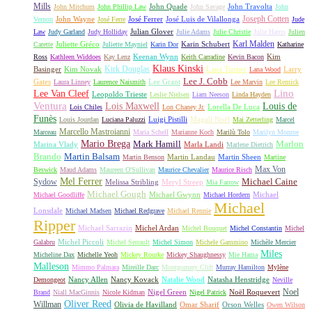
Mills
John Quade
John Travolta
John Mitchum
John Phillip Law
John Savage
John
Joseph Cotten
John Wayne
José Ferrer
José Luis de Vilallonga
Vernon
José Ferre
Jude
Julian Glover
Law
Judy Garland
Judy Holliday
Julie Adams
Julie Christie
Julie Harris
Julien
Karl Malden
Juliette Gréco
Karin Schubert
Carette
Juliette Mayniel
Karin Dor
Katharine
Keenan Wynn
Kim
Ross
Kathleen Widdoes
Kay Lenz
Keith Carradine
Kevin Bacon
Klaus Kinski
Kirk Douglas
Basinger
Kim Novak
Lana Turner
Larry
Lana Wood
Lee J. Cobb
Gates
Lee Grant
Laura Linney
Laurence Naismith
Lee Marvin
Lee Remick
Lino
Lee Van Cleef
Leopoldo Trieste
Leslie Nielsen
Liam Neeson
Linda Hayden
Ventura
Lois Maxwell
Louis de
Lorella De Luca
Lois Chiles
Lon Chaney Jr.
Funès
Luigi Pistilli
Magali Noël
Louis Jourdan
Luciana Paluzzi
Mai Zetterling
Marcel
Marcello Mastroianni
Marceau
Maria Schell
Marianne Koch
Marilù Tolo
Marilyn Monroe
Mario Brega
Mark Hamill
Marlon
Marina Vlady
Marla Landi
Marlene Dietrich
Martin Balsam
Brando
Martin Landau
Martin Sheen
Martin Benson
Martine
Max Von
Beswick
Maud Adams
Maureen O'Sullivan
Maurice Chevalier
Maurice Risch
Mel Ferrer
Sydow
Michael Caine
Melissa Stribling
Meryl Streep
Mia Farrow
Michael Gough
Michael Gwynn
Michael
Michael Goodliffe
Michael Hordern
Michael
Lonsdale
Michael Madsen
Michael Redgrave
Michael Rennie
Ripper
Michael Sarrazin
Michel Ardan
Michel Bouquet
Michel Constantin
Michel
Michel Piccoli
Galabru
Michel Serrault
Michel Simon
Michele Gammino
Michèle Mercier
Miles
Micheline Dax
Michelle Yeoh
Mickey Rourke
Mickey Shaughnessy
Mie Hama
Malleson
Mimmo Palmara
Mireille Darc
Montgomery Clift
Murray Hamilton
Mylène
Nancy Allen
Nancy Kovack
Natalie Wood
Natasha Henstridge
Demongeot
Neville
Noel
Nigel Green
Noël Roquevert
Brand
Niall MacGinnis
Nicole Kidman
Nigel Patrick
Oliver Reed
Willman
Olivia de Havilland
Omar Sharif
Orson Welles
Owen Wilson