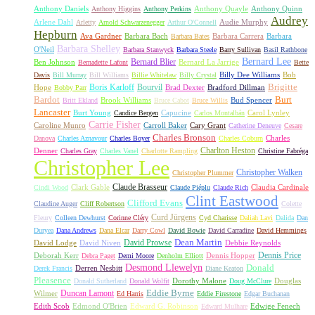
Anthony Daniels
Anthony Quayle
Anthony Quinn
Anthony Higgins
Anthony Perkins
Audrey
Arlene Dahl
Audie Murphy
Arletty
Arnold Schwarzenegger
Arthur O'Connell
Hepburn
Ava Gardner
Barbara Bach
Barbara Carrera
Barbara
Barbara Bates
Barbara Shelley
O'Neil
Barbara Stanwyck
Barbara Steele
Barry Sullivan
Basil Rathbone
Bernard Lee
Bernard Blier
Ben Johnson
Bernard La Jarrige
Bernadette Lafont
Bette
Billy Dee Williams
Bob
Davis
Bill Murray
Bill Williams
Billie Whitelaw
Billy Crystal
Boris Karloff
Bourvil
Brigitte
Hope
Brad Dexter
Bradford Dillman
Bobby Parr
Bardot
Burt
Brook Williams
Bud Spencer
Britt Ekland
Bruce Cabot
Bruce Willis
Lancaster
Burt Young
Capucine
Carol Lynley
Candice Bergen
Carlos Montalbán
Carrie Fisher
Caroline Munro
Carroll Baker
Cary Grant
Catherine Deneuve
Cesare
Charles Bronson
Charles
Danova
Charles Aznavour
Charles Boyer
Charles Coburn
Charlton Heston
Denner
Charles Gray
Charles Vanel
Charlotte Rampling
Christine Fabréga
Christopher Lee
Christopher Walken
Christopher Plummer
Claude Brasseur
Clark Gable
Claudia Cardinale
Cindi Wood
Claude Piéplu
Claude Rich
Clint Eastwood
Clifford Evans
Claudine Auger
Cliff Robertson
Colette
Curd Jürgens
Fleury
Colleen Dewhurst
Corinne Cléry
Cyd Charisse
Daliah Lavi
Dalida
Dan
Duryea
Dana Andrews
Dana Elcar
Darry Cowl
David Bowie
David Carradine
David Hemmings
David Prowse
Dean Martin
David Lodge
David Niven
Debbie Reynolds
Dennis Price
Deborah Kerr
Dennis Hopper
Debra Paget
Demi Moore
Denholm Elliott
Desmond Llewelyn
Donald
Derren Nesbitt
Derek Francis
Diane Keaton
Pleasence
Dorothy Malone
Douglas
Donald Sutherland
Donald Wolfit
Doug McClure
Duncan Lamont
Eddie Byrne
Wilmer
Ed Harris
Eddie Firestone
Edgar Buchanan
Edith Scob
Edmond O'Brien
Edward G. Robinson
Edwige Fenech
Edward Mulhare