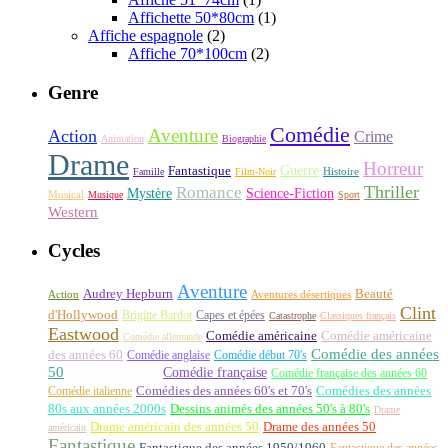
Affichette 50*80cm
(1)
Affiche espagnole
(2)
Affiche 70*100cm
(2)
Genre
Comédie
Aventure
Action
Crime
Animation
Biographie
Drame
Horreur
Fantastique
Guerre
Histoire
Famille
Film-Noir
Thriller
Romance
Science-Fiction
Mystère
Musical
Musique
Sport
Western
Cycles
Aventure
Audrey Hepburn
Beauté
Aventures désertiques
Action
Clint
d'Hollywood
Brigitte Bardot
Capes et épées
Catastrophe
Classiques français
Eastwood
Comédie américaine
Comédie américaine
Comédie allemande
Comédie des années
des années 60
Comédie anglaise
Comédie début 70's
50
Comédie française
Comédie fin 70's
Comédie française des années 60
Comédie italienne
Comédies des années 60's et 70's
Comédies des années
80s aux années 2000s
Dessins animés des années 50's à 80's
Drame
Drame américain des années 50
Drame des années 50
américain
Fantastique
Fantastique des années 1950/1960
Fantastique des années