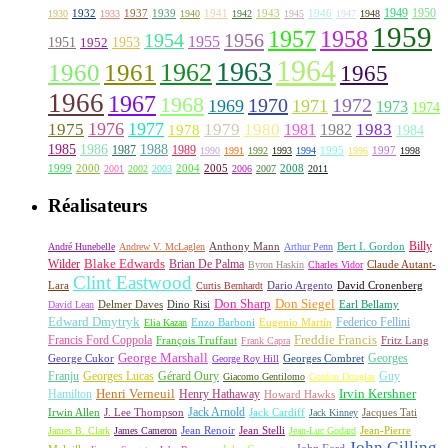
1949
1950
1932
1937
1939
1941
1943
1946
1930
1933
1940
1942
1945
1947
1948
1959
1957
1958
1956
1954
1955
1951
1952
1953
1964
1963
1962
1960
1961
1965
1966
1967
1968
1970
1972
1969
1971
1973
1974
1976
1977
1975
1979
1980
1981
1983
1978
1982
1984
1985
1986
1988
1987
1989
1995
1997
1990
1991
1992
1993
1994
1996
1998
1999
2000
2004
2005
2008
2001
2002
2003
2006
2007
2011
Réalisateurs
Billy
Anthony Mann
André Hunebelle
Andrew V. McLaglen
Arthur Penn
Bert I. Gordon
Wilder
Blake Edwards
Brian De Palma
Claude Autant-
Byron Haskin
Charles Vidor
Clint Eastwood
Lara
David Cronenberg
Curtis Bernhardt
Dario Argento
Don Sharp
Don Siegel
David Lean
Delmer Daves
Dino Risi
Earl Bellamy
Edward Dmytryk
Federico Fellini
Elia Kazan
Enzo Barboni
Eugenio Martín
Freddie Francis
Francis Ford Coppola
François Truffaut
Fritz Lang
Frank Capra
George Marshall
George Cukor
Georges
George Roy Hill
Georges Combret
Franju
Georges Lucas
Gérard Oury
Guy
Giacomo Gentilomo
Gordon Douglas
Irvin Kershner
Henri Verneuil
Henry Hathaway
Hamilton
Howard Hawks
Jack Arnold
Jacques Tati
Irwin Allen
J. Lee Thompson
Jack Cardiff
Jack Kinney
James B. Clark
James Cameron
Jean Renoir
Jean Stelli
Jean-Luc Godard
Jean-Pierre
John Gilling