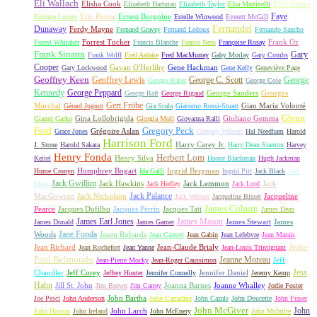
Eli Wallach
Elisha Cook
Elizabeth Hartman
Elizabeth Taylor
Elsa Martinelli
Elvis Presley
Faye
Eric Porter
Ernest Borgnine
Enrique Lucero
Estelle Winwood
Everett McGill
Fernandel
Dunaway
Ferdy Mayne
Fernand Gravey
Fernand Ledoux
Fernando Sancho
Forrest Tucker
Frank Oz
Forest Whitaker
Francis Blanche
Franco Nero
Françoise Rosay
Frank Sinatra
Gary
Frank Wolff
Fred Astaire
Fred MacMurray
Gaby Morlay
Gary Combs
Cooper
Gavan O'Herlihy
Gene Hackman
Gary Lockwood
Gene Kelly
Geneviève Page
Geoffrey Keen
Geoffrey Lewis
George C. Scott
George
George Baker
George Cole
Kennedy
George Peppard
George Sanders
Georges
George Raft
George Rigaud
Gert Fröbe
Marchal
Gian Maria Volonté
Gérard Jugnot
Gia Scala
Giacomo Rossi-Stuart
Glenn
Gina Lollobrigida
Giuliano Gemma
Gianni Garko
Giorgia Moll
Giovanna Ralli
Gregory Peck
Ford
Grégoire Aslan
Grace Jones
Gregory Walcott
Hal Needham
Harold
Harrison Ford
Harry Carey Jr.
J. Stone
Harold Sakata
Harry Dean Stanton
Harvey
Henry Fonda
Herbert Lom
Henry Silva
Keitel
Honor Blackman
Hugh Jackman
Humphrey Bogart
Ingrid Bergman
Hume Cronyn
Ida Galli
Ingrid Pitt
Jack Black
Jack
Jack Gwillim
Jack Hawkins
Jack Lemmon
Jack
Elam
Jack Hedley
Jack Lord
Jack Palance
MacGowran
Jack Nicholson
Jacqueline
Jack Weston
Jacqueline Bisset
James Coburn
Pearce
Jacques Dufilho
Jacques Perrin
Jacques Tati
James Dean
James Earl Jones
James Mason
James Stewart
James
James Donald
James Garner
Jane Fonda
Woods
Jason Robards
Jean Carmet
Jean Gabin
Jean Lefebvre
Jean Marais
Jean-
Jean Richard
Jean-Claude Brialy
Jean Rochefort
Jean Yanne
Jean-Louis Trintignant
Paul Belmondo
Jeanne Moreau
Jeff
Jean-Pierre Mocky
Jean-Roger Caussimon
Jess
Chandler
Jeff Corey
Jennifer Daniel
Jeffrey Hunter
Jennifer Connelly
Jeremy Kemp
Hahn
Jill St. John
Joanna Barnes
Joanne Whalley
Jim Brown
Jim Carrey
Jodie Foster
John Bartha
Joe Pesci
John Anderson
John Carradine
John Cazale
John Doucette
John Fraser
John McGiver
John
John Larch
John Huston
John Ireland
John McEnery
John McIntire