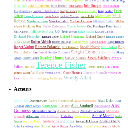
John Carpenter
John Ford
Melville
Jimmy Sangster
John Boorman
John Sturges
John Huston
John Glen
John Guillermin
John Landis
José Giovanni
Lewis
King Vidor
Joseph Anthony
Joseph L. Mankiewicz
Joseph Pevney
Kevin Connor
Mark
Gilbert
Mario Bava
Lewis Milestone
Louis Malle
Luchino Visconti
Lucio Fulci
Robson
Michael Carreras
Michael Cimino
Martin Scorsese
Maurice Labro
Michael
Nicholas Ray
Winner
Norbert Carbonnaux
Norman Jewison
Otto Preminger
Peter Sasdy
Philippe de Broca
Phil Karlson
R.G. Springsteen
Ralph Nelson
Richard Carlson
Richard Fleischer
Richard Quine
Richard Lester
Richard Marquand
Richard Thorpe
Ridley Scott
Robert Aldrich
Robert Mulligan
Robert Wise
Roger Corman
Roger Richebé
Roger Vadim
Roman Polanski
Roy
Ron Howard
Ronald Neame
Roy Rowland
Sergio Leone
Ward Baker
Sam Wood
Sergio Corbucci
Sidney Gilliat
Sidney
Stanley Donen
Steven Spielberg
Stanley Kubrick
Sydney
Hayers
Sidney Lumet
Terence Fisher
Pollack
Ted Post
Terence Young
Tim Burton
Val Guest
Vincente Minnelli
Tonino Valerii
Vernon Sewell
Victor Fleming
Vittorio De
Woody Allen
Sica
William Wyler
Wolfgang Reitherman
Acteurs
Alain Delon
Adolfo Celi
Agnes Moorehead
Adrienne Corri
Akiko Wakabayashi
Alan
Alec
Aldo Sambrell
Rickman
Albert Moses
Alberto Sordi
Aldo Ray
Alec Baldwin
Guinness
Alexander Davion
Alexander Knox
Alexandre
Alexander Lockwood
André Morell
Rignault
Alfie Bass
Alfio Caltabiano
Alida Valli
Alison Doody
André
Andrew Keir
Andrex
Anita Ekberg
Andrea Aureli
Angie Dickinson
Pousse
Ann Dvorak
Anne Baxter
Anouk Aimée
Anita Pallenberg
Anne Helm
Annie Girardot