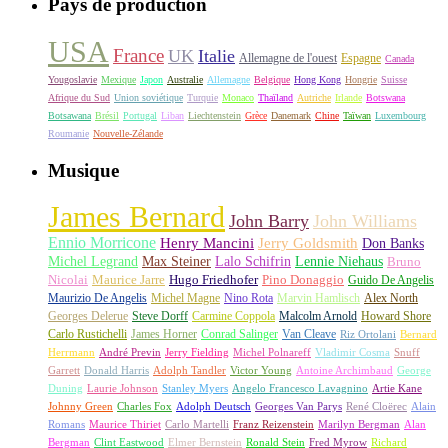
Pays de production
USA
France
UK
Italie
Allemagne de l'ouest
Espagne
Canada
Yougoslavie
Mexique
Japon
Australie
Allemagne
Belgique
Hong Kong
Hongrie
Suisse
Afrique du Sud
Union soviétique
Turquie
Monaco
Thaïland
Autriche
Irlande
Botswana
Botsawana
Brésil
Portugal
Liban
Liechtenstein
Grèce
Danemark
Chine
Taïwan
Luxembourg
Roumanie
Nouvelle-Zélande
Musique
James Bernard
John Barry
John Williams
Ennio Morricone
Henry Mancini
Jerry Goldsmith
Don Banks
Michel Legrand
Max Steiner
Lalo Schifrin
Lennie Niehaus
Bruno
Nicolai
Maurice Jarre
Hugo Friedhofer
Pino Donaggio
Guido De Angelis
Maurizio De Angelis
Michel Magne
Nino Rota
Marvin Hamlisch
Alex North
Georges Delerue
Steve Dorff
Carmine Coppola
Malcolm Arnold
Howard Shore
Carlo Rustichelli
James Horner
Conrad Salinger
Van Cleave
Riz Ortolani
Bernard
Herrmann
André Previn
Jerry Fielding
Michel Polnareff
Vladimir Cosma
Snuff
Garrett
Donald Harris
Adolph Tandler
Victor Young
Antoine Archimbaud
George
Duning
Laurie Johnson
Stanley Myers
Angelo Francesco Lavagnino
Artie Kane
Johnny Green
Charles Fox
Adolph Deutsch
Georges Van Parys
René Cloërec
Alain
Romans
Maurice Thiriet
Carlo Martelli
Franz Reizenstein
Marilyn Bergman
Alan
Bergman
Clint Eastwood
Elmer Bernstein
Ronald Stein
Fred Myrow
Richard