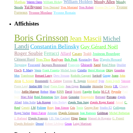
William Holden
Woody Allen
Matthau
Woody
Warren Oates
William Hickey
Yul Brynner
Yvonne
Strode
Yves Deniaud
Yves Montand
Yves Robert
Yvonne De Carlo
Furneaux
Yvonne Monlaur
Yvonne Romain
Affichistes
Boris Grinsson
Jean Mascii
Michel
Landi
Constantin Belinsky
Guy Gérard Noël
Roger Soubie
Ferracci
Allard
Casaro
Tealdi
Jouineau Bourduge
Clément Hurel
Yves Thos
Kerfyser
Bob Peak
Koutachy
Rau
D'après Howard
Terpning
Fourastié
Jacques Bonneaud
François
Ghirardi
Xarrié
René Péron
Druillet
Floc'h
P. Marty
Venin
Frank Frazetta
Michel Jouin
Ciriello
Hervé Morvan
Okley
Gourdon
Mos
Trambouze
Bernard Lancy
Drew Struzan
Rodolfo Gasparri
Savkoff
Googe
Joann
John
Alvin
E. Sciotti
Boumendil
R. Geleng
Fouteau
R. Seguin
Kislaroff
Sym
Alain Lynch
Vaissier
Pierre Levé
Atelier 606
Head
Pierre Etaix
Jean Gigax
Boissière
Akinstler
Deseta
J.B.
Chanay
Brini
Joëlle Marquet
Brénot
Mara
RINN
David
Sciotti
Faugère
Bacha
M.C.P.
Peyrolle
Paul
Igert
Marc Réal
René Renneteau
Siry
Zoran
Gonzalez
Beaugendre
Bertrand
Piovano
d'après
Allard
John Solie
Léo Kouper
John Berkey
d'après Tom Jung
d'après Roger Kastel
Amsel
C.
René
Cerutti
J.M
Politeer
Bouy
Jean Simon
Cris
Tonin
George Barr
Studio E2
Collignon
Roger Vacher
Henri Faivre
Arnstam
D'après Grinsson
Jean Barnoux
Goldman
Michel Berberian
J. Barbaud
D'après François
J.D. Van Caulaert
Flipo
Dastor
Manuel de Rugama
G. Pezeril
D'après Belinsky
Desmé
Robert Lévèque
Gruau
Luigi Martinati