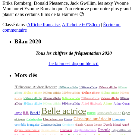
Erika Remberg, Donald Pleasence, Jack Gwillim, les sexy Yvonne
Monlaur et Yvonne Romain que l’on retrouve pour notre plus grand
plaisir dans certains films de la Hammer 😉
Classé dans :
Affiche française
,
Affichette 60*80cm
|
Écrire un
commentaire
Bilan 2020
Tous les chiffres de fréquentation 2020
Le bilan est disponible ici!
Mots-clés
"Délicieuse" Audrey Hepburn
1000ème affiche
100ème affiche
150ème affiche
200ème
affiche
250ème affiche
300ème affiche
350ème affiche
400ème affiche
450ème affiche
500ème
affiche
550ème affiche
600ème affiche
650ème affiche
700ème affiche
750ème affiche
800ème
Aliens
affiche
850ème affiche
900ème affiche
950ème affiche
Alfred Hitchcock
Arthur Conan
Belle actrice
B.B.
Bebel !
Capes
Doyle
Billard
Bonne année 2012 !
Classique américain
et épées
Classique
Catastrophes
Chef-d'oeuvre
Cirque
comédie française
Classique italien
Continent
d'après Gaston Leroux
D'après Marcel Aymé
Dracula
Dessin animé
d'après Pierre Boulle
Dinosaure
Douglas Slocombe
Edgar Allan Poe