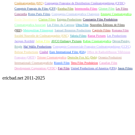
Cinématographie (SFC)
Compagnie Française de Distribution Cinématographique (CFDC)
Comptoir Français du Film (CFF)
Excelsa Film
Intermondia Films
Glomer Film
Les Films
Concordia
Rome Paris Films
Compagnia Cinematografica Champion
Emmepi Cinematografica
Étoile Distribution
Clarion Films
Enigma Productions
Constantin Film Produktion
Cinematografica Associati
Les Films du Carrosse
Ultra Film
Nouvelles Éditions de Films
(NEF)
Metropolitan Filmexport
Samuel Bronston Productions
Capitole Films
Romana Film
Société Nouvelle de Cinématographie (SNC)
Valoria Films
Rastar Pictures
Les Productions
Jacques Roitfeld
Jadran Film
AVCO Embassy Pictures
Rafran Cinematografica
Devon/Persky-
Bright
Hal Wallis Productions
Compagnie Commerciale Française Cinématographique (CCFC)
Belstar Productions
Cinétel
Euro International Film (EIA)
Office de Radiodiffusion Télévision
Française (ORTF)
Tritone Cinematografica
Deutsche Fox AG (Defa)
Oceania Produzioni
Internazionali Cinematografiche
Rizzoli Film
Terra Film Produktion
Canadian Film
Development Corporation (CFDC)
Fair Film
United Productions of America (UPA)
Jason Films
ericbad.net 2011-2025