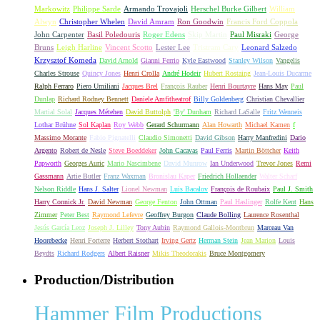
Markowitz
Philippe Sarde
Armando Trovajoli
Herschel Burke Gilbert
William
Alwyn
Christopher Whelen
David Amram
Ron Goodwin
Francis Ford Coppola
John Carpenter
Basil Poledouris
Roger Edens
Skip Martin
Paul Misraki
George
Bruns
Leigh Harline
Vincent Scotto
Lester Lee
Tristram Cary
Leonard Salzedo
Krzysztof Komeda
David Arnold
Gianni Ferrio
Kyle Eastwood
Stanley Wilson
Vangelis
Charles Strouse
Quincy Jones
Henri Crolla
André Hodeir
Hubert Rostaing
Jean-Louis Ducarme
Ralph Ferraro
Piero Umiliani
Jacques Brel
François Rauber
Henri Bourtayre
Hans May
Paul
Dunlap
Richard Rodney Bennett
Daniele Amfitheatrof
Billy Goldenberg
Christian Chevallier
Martial Solal
Jacques Métehen
David Buttolph
'By' Dunham
Richard LaSalle
Fritz Wenneis
Lothar Brühne
Sol Kaplan
Roy Webb
Gerard Schurmann
Alan Howarth
Michael Kamen
f
Massimo Morante
Fabio Pignatelli
Claudio Simonetti
David Gibson
Harry Manfredini
Dario
Argento
Robert de Nesle
Steve Boeddeker
John Cacavas
Paul Ferris
Martin Böttcher
Keith
Papworth
Georges Auric
Mario Nascimbene
David Munrow
Ian Underwood
Trevor Jones
Remi
Gassmann
Artie Butler
Franz Waxman
Bronislau Kaper
Friedrich Hollaender
Walter Scharf
Nelson Riddle
Hans J. Salter
Lionel Newman
Luis Bacalov
François de Roubaix
Paul J. Smith
Harry Connick Jr.
David Newman
George Fenton
John Ottman
Paul Haslinger
Rolfe Kent
Hans
Zimmer
Peter Best
Raymond Lefevre
Geoffrey Burgon
Claude Bolling
Laurence Rosenthal
Jesús García Leoz
Joseph J. Lilley
Tony Aubin
Raymond Gallois-Montbrun
Marceau Van
Hoorebecke
Henri Forterre
Herbert Stothart
Irving Gertz
Herman Stein
Jean Marion
Louis
Beydts
Richard Rodgers
Albert Raisner
Mikis Theodorakis
Bruce Montgomery
Production/Distribution
Hammer Film Productions