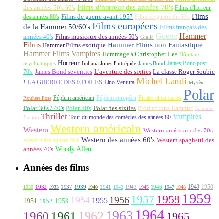
Films d'horreur des années 70's
des années 50's 60's
Films d'horreur
Films
des années 80's
Films de guerre avant 1957
Films de guerre fin 50's
Films européens
de la Hammer 50/60's
Films français des
Guerre
Hammer
années 40's
Films musicaux des années 50's
Giallo
Films
Hammer Films non Fantastique
Hammer Films exotique
Hammer Films Vampires
Hommage à Christopher Lee
Hôpitaux
Horreur
James Bond post
Indiana Jones l'intrépide
psychiatriques
James Bond
La classe Roger Soubie
70's
James Bond seventies
L'aventure des sixties
Michel Landi
!
LA GUERRE DES ETOILES
Lino Ventura
Mystère
Polar
Péplum américain
Péplum européen
Pirates et corsaires
Panthère Rose
Polar 30's / 40's
Polar 50's
Polar des sixties
Productions Hammer
Science-
Thriller
Vampires
Tour du monde des comédies des années 80
Fiction
Western américain
Western
Western américain des 70s
Western des années 60's
Western des années 50's
Western spaghetti des
Woody Allen
années 70's
Années des films
1949
1950
1932
1937
1939
1941
1943
1946
1930
1933
1940
1942
1945
1947
1948
1959
1957
1958
1956
1954
1955
1951
1952
1953
1964
1963
1962
1960
1961
1965