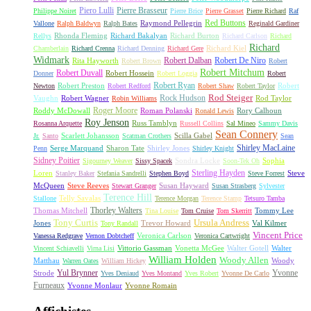
Piero Lulli
Pierre Brasseur
Philippe Noiret
Pierre Brice
Pierre Grasset
Pierre Richard
Raf
Red Buttons
Raymond Pellegrin
Vallone
Ralph Baldwyn
Ralph Bates
Reginald Gardiner
Rhonda Fleming
Richard Bakalyan
Richard Burton
Rellys
Richard Carlson
Richard
Richard
Richard Kiel
Chamberlain
Richard Crenna
Richard Denning
Richard Gere
Widmark
Robert Dalban
Robert De Niro
Rita Hayworth
Robert Brown
Robert
Robert Mitchum
Robert Duvall
Robert Hossein
Donner
Robert Loggia
Robert
Robert Ryan
Robert Preston
Robert
Newton
Robert Redford
Robert Shaw
Robert Taylor
Rock Hudson
Rod Steiger
Vaughn
Robert Wagner
Rod Taylor
Robin Williams
Roger Moore
Roddy McDowall
Roman Polanski
Rory Calhoun
Ronald Lewis
Roy Jenson
Russ Tamblyn
Rosanna Arquette
Russell Collins
Sal Mineo
Sammy Davis
Sean Connery
Scarlett Johansson
Scilla Gabel
Jr.
Santo
Scatman Crothers
Sean
Shirley MacLaine
Serge Marquand
Sharon Tate
Shirley Jones
Penn
Shirley Knight
Sidney Poitier
Sondra Locke
Sophia
Sigourney Weaver
Sissy Spacek
Soon-Tek Oh
Sterling Hayden
Loren
Steve
Stanley Baker
Stefania Sandrelli
Stephen Boyd
Steve Forrest
McQueen
Steve Reeves
Susan Hayward
Stewart Granger
Susan Strasberg
Sylvester
Terence Hill
Telly Savalas
Stallone
Terence Morgan
Terence Stamp
Tetsuro Tamba
Thorley Walters
Thomas Mitchell
Tommy Lee
Tina Louise
Tom Cruise
Tom Skerritt
Tony Curtis
Ursula Andress
Jones
Trevor Howard
Val Kilmer
Tony Randall
Vincent Price
Veronica Carlson
Vanessa Redgrave
Vernon Dobtcheff
Veronica Cartwright
Vittorio Gassman
Vonetta McGee
Walter Gotell
Walter
Vincent Schiavelli
Virna Lisi
William Holden
Woody Allen
Matthau
Woody
Warren Oates
William Hickey
Yul Brynner
Yvonne
Strode
Yves Deniaud
Yves Montand
Yves Robert
Yvonne De Carlo
Furneaux
Yvonne Monlaur
Yvonne Romain