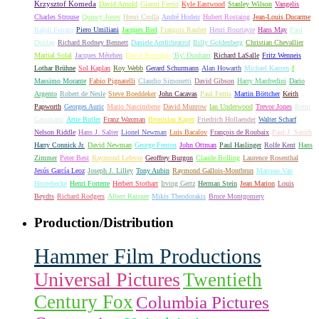
Krzysztof Komeda
David Arnold
Gianni Ferrio
Kyle Eastwood
Stanley Wilson
Vangelis
Charles Strouse
Quincy Jones
Henri Crolla
André Hodeir
Hubert Rostaing
Jean-Louis Ducarme
Ralph Ferraro
Piero Umiliani
Jacques Brel
François Rauber
Henri Bourtayre
Hans May
Paul
Dunlap
Richard Rodney Bennett
Daniele Amfitheatrof
Billy Goldenberg
Christian Chevallier
Martial Solal
Jacques Métehen
David Buttolph
'By' Dunham
Richard LaSalle
Fritz Wenneis
Lothar Brühne
Sol Kaplan
Roy Webb
Gerard Schurmann
Alan Howarth
Michael Kamen
f
Massimo Morante
Fabio Pignatelli
Claudio Simonetti
David Gibson
Harry Manfredini
Dario
Argento
Robert de Nesle
Steve Boeddeker
John Cacavas
Paul Ferris
Martin Böttcher
Keith
Papworth
Georges Auric
Mario Nascimbene
David Munrow
Ian Underwood
Trevor Jones
Remi
Gassmann
Artie Butler
Franz Waxman
Bronislau Kaper
Friedrich Hollaender
Walter Scharf
Nelson Riddle
Hans J. Salter
Lionel Newman
Luis Bacalov
François de Roubaix
Paul J. Smith
Harry Connick Jr.
David Newman
George Fenton
John Ottman
Paul Haslinger
Rolfe Kent
Hans
Zimmer
Peter Best
Raymond Lefevre
Geoffrey Burgon
Claude Bolling
Laurence Rosenthal
Jesús García Leoz
Joseph J. Lilley
Tony Aubin
Raymond Gallois-Montbrun
Marceau Van
Hoorebecke
Henri Forterre
Herbert Stothart
Irving Gertz
Herman Stein
Jean Marion
Louis
Beydts
Richard Rodgers
Albert Raisner
Mikis Theodorakis
Bruce Montgomery
Production/Distribution
Hammer Film Productions
Universal Pictures
Twentieth
Century Fox
Columbia Pictures