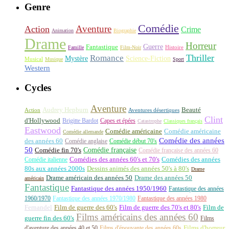
Genre
Comédie
Aventure
Action
Crime
Animation
Biographie
Drame
Horreur
Fantastique
Guerre
Histoire
Famille
Film-Noir
Thriller
Romance
Science-Fiction
Mystère
Musical
Musique
Sport
Western
Cycles
Aventure
Audrey Hepburn
Beauté
Aventures désertiques
Action
Clint
d'Hollywood
Brigitte Bardot
Capes et épées
Catastrophe
Classiques français
Eastwood
Comédie américaine
Comédie américaine
Comédie allemande
Comédie des années
des années 60
Comédie anglaise
Comédie début 70's
50
Comédie française
Comédie fin 70's
Comédie française des années 60
Comédie italienne
Comédies des années 60's et 70's
Comédies des années
80s aux années 2000s
Dessins animés des années 50's à 80's
Drame
Drame américain des années 50
Drame des années 50
américain
Fantastique
Fantastique des années 1950/1960
Fantastique des années
1960/1970
Fantastique des années 1970/1980
Fantastique des années 1980
Fernandel
Film de guerre des 60's
Film de guerre des 70's et 80's
Film de
Films américains des années 60
guerre fin des 60's
Films
d'aventure des années 40 et 50
Films d'épouvante des années 60s
Films d'horreur