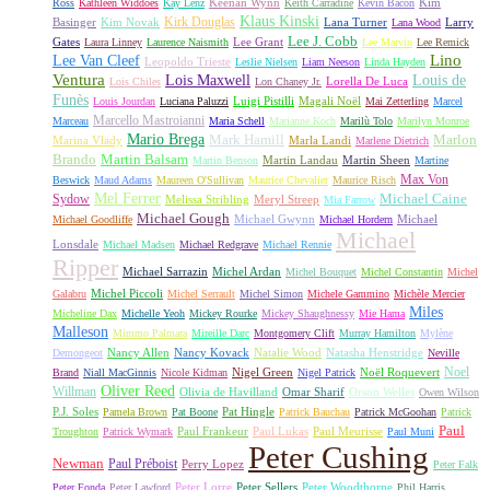
Keenan Wynn
Kim
Ross
Kathleen Widdoes
Kay Lenz
Keith Carradine
Kevin Bacon
Klaus Kinski
Kirk Douglas
Basinger
Kim Novak
Lana Turner
Larry
Lana Wood
Lee J. Cobb
Gates
Lee Grant
Laura Linney
Laurence Naismith
Lee Marvin
Lee Remick
Lino
Lee Van Cleef
Leopoldo Trieste
Leslie Nielsen
Liam Neeson
Linda Hayden
Ventura
Lois Maxwell
Louis de
Lorella De Luca
Lois Chiles
Lon Chaney Jr.
Funès
Luigi Pistilli
Magali Noël
Louis Jourdan
Luciana Paluzzi
Mai Zetterling
Marcel
Marcello Mastroianni
Marceau
Maria Schell
Marianne Koch
Marilù Tolo
Marilyn Monroe
Mario Brega
Mark Hamill
Marlon
Marina Vlady
Marla Landi
Marlene Dietrich
Martin Balsam
Brando
Martin Landau
Martin Sheen
Martin Benson
Martine
Max Von
Beswick
Maud Adams
Maureen O'Sullivan
Maurice Chevalier
Maurice Risch
Mel Ferrer
Sydow
Michael Caine
Melissa Stribling
Meryl Streep
Mia Farrow
Michael Gough
Michael Gwynn
Michael
Michael Goodliffe
Michael Hordern
Michael
Lonsdale
Michael Madsen
Michael Redgrave
Michael Rennie
Ripper
Michael Sarrazin
Michel Ardan
Michel Bouquet
Michel Constantin
Michel
Michel Piccoli
Galabru
Michel Serrault
Michel Simon
Michele Gammino
Michèle Mercier
Miles
Micheline Dax
Michelle Yeoh
Mickey Rourke
Mickey Shaughnessy
Mie Hama
Malleson
Mimmo Palmara
Mireille Darc
Montgomery Clift
Murray Hamilton
Mylène
Nancy Allen
Nancy Kovack
Natalie Wood
Natasha Henstridge
Demongeot
Neville
Noel
Nigel Green
Noël Roquevert
Brand
Niall MacGinnis
Nicole Kidman
Nigel Patrick
Oliver Reed
Willman
Olivia de Havilland
Omar Sharif
Orson Welles
Owen Wilson
P.J. Soles
Pat Hingle
Pamela Brown
Pat Boone
Patrick Bauchau
Patrick McGoohan
Patrick
Paul
Paul Frankeur
Paul Lukas
Paul Meurisse
Troughton
Patrick Wymark
Paul Muni
Peter Cushing
Newman
Paul Préboist
Perry Lopez
Peter Falk
Peter Lorre
Peter Sellers
Peter Woodthorpe
Peter Fonda
Peter Lawford
Phil Harris