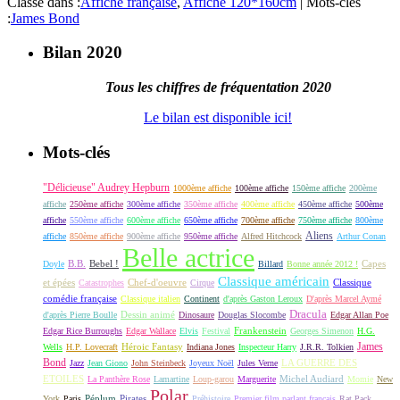
Classé dans :
Affiche française
,
Affiche 120*160cm
|
Mots-clés
:
James Bond
Bilan 2020
Tous les chiffres de fréquentation 2020
Le bilan est disponible ici!
Mots-clés
"Délicieuse" Audrey Hepburn
1000ème affiche
100ème affiche
150ème affiche
200ème
affiche
250ème affiche
300ème affiche
350ème affiche
400ème affiche
450ème affiche
500ème
affiche
550ème affiche
600ème affiche
650ème affiche
700ème affiche
750ème affiche
800ème
Aliens
affiche
850ème affiche
900ème affiche
950ème affiche
Alfred Hitchcock
Arthur Conan
Belle actrice
B.B.
Bebel !
Capes
Doyle
Billard
Bonne année 2012 !
Classique américain
et épées
Classique
Catastrophes
Chef-d'oeuvre
Cirque
comédie française
Classique italien
Continent
d'après Gaston Leroux
D'après Marcel Aymé
Dracula
Dessin animé
d'après Pierre Boulle
Dinosaure
Douglas Slocombe
Edgar Allan Poe
Frankenstein
Edgar Rice Burroughs
Edgar Wallace
Elvis
Festival
Georges Simenon
H.G.
James
Héroic Fantasy
Wells
H.P. Lovecraft
Indiana Jones
Inspecteur Harry
J.R.R. Tolkien
Bond
LA GUERRE DES
Jazz
Jean Giono
John Steinbeck
Joyeux Noël
Jules Verne
ETOILES
Michel Audiard
La Panthère Rose
Lamartine
Loup-garou
Marguerite
Momie
New
Polar
Péplum
Pirates
York
Paris
Préhistoire
Premier film parlant français
Rat Pack