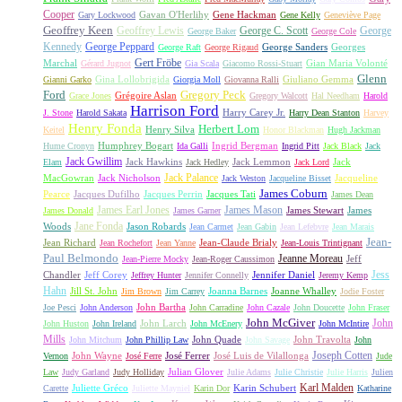
Cooper
Gavan O'Herlihy
Gene Hackman
Gary Lockwood
Gene Kelly
Geneviève Page
Geoffrey Keen
Geoffrey Lewis
George C. Scott
George
George Baker
George Cole
Kennedy
George Peppard
George Sanders
Georges
George Raft
George Rigaud
Gert Fröbe
Marchal
Gian Maria Volonté
Gérard Jugnot
Gia Scala
Giacomo Rossi-Stuart
Glenn
Gina Lollobrigida
Giuliano Gemma
Gianni Garko
Giorgia Moll
Giovanna Ralli
Gregory Peck
Ford
Grégoire Aslan
Grace Jones
Gregory Walcott
Hal Needham
Harold
Harrison Ford
Harry Carey Jr.
J. Stone
Harold Sakata
Harry Dean Stanton
Harvey
Henry Fonda
Herbert Lom
Henry Silva
Keitel
Honor Blackman
Hugh Jackman
Humphrey Bogart
Ingrid Bergman
Hume Cronyn
Ida Galli
Ingrid Pitt
Jack Black
Jack
Jack Gwillim
Jack Hawkins
Jack Lemmon
Jack
Elam
Jack Hedley
Jack Lord
Jack Palance
MacGowran
Jack Nicholson
Jacqueline
Jack Weston
Jacqueline Bisset
James Coburn
Pearce
Jacques Dufilho
Jacques Perrin
Jacques Tati
James Dean
James Earl Jones
James Mason
James Stewart
James
James Donald
James Garner
Jane Fonda
Woods
Jason Robards
Jean Carmet
Jean Gabin
Jean Lefebvre
Jean Marais
Jean-
Jean Richard
Jean-Claude Brialy
Jean Rochefort
Jean Yanne
Jean-Louis Trintignant
Paul Belmondo
Jeanne Moreau
Jeff
Jean-Pierre Mocky
Jean-Roger Caussimon
Jess
Chandler
Jeff Corey
Jennifer Daniel
Jeffrey Hunter
Jennifer Connelly
Jeremy Kemp
Hahn
Jill St. John
Joanna Barnes
Joanne Whalley
Jim Brown
Jim Carrey
Jodie Foster
John Bartha
Joe Pesci
John Anderson
John Carradine
John Cazale
John Doucette
John Fraser
John McGiver
John
John Larch
John Huston
John Ireland
John McEnery
John McIntire
Mills
John Quade
John Travolta
John Mitchum
John Phillip Law
John Savage
John
Joseph Cotten
John Wayne
José Ferrer
José Luis de Vilallonga
Vernon
José Ferre
Jude
Julian Glover
Law
Judy Garland
Judy Holliday
Julie Adams
Julie Christie
Julie Harris
Julien
Karl Malden
Juliette Gréco
Karin Schubert
Carette
Juliette Mayniel
Karin Dor
Katharine