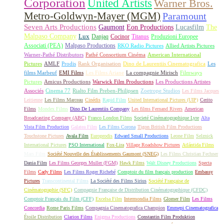
Corporation
United Artists
Warner Bros.
Metro-Goldwyn-Mayer (MGM)
Paramount
Seven Arts Productions
Gaumont
Eon Productions
Lucasfilm
The
Malpaso Company
Lux
Danjaq
Cocinor
Titanus
Produzioni Europee
Associati (PEA)
Malpaso Productions
RKO Radio Pictures
Allied Artists Pictures
Warner-Pathé Distributors
Pathé Consortium Cinéma
American International
Pictures
AMLF
Prodis
Rank Organisation
Dino de Laurentiis Cinematografica
Les
films Marbeuf
EMI Films
Les Films Ariane
La compagnie Mirisch
Filmways
Pictures
Amicus Productions
Warwick Film Productions
Les Productions Artistes
Associés
Cinema 77
Rialto Film Preben-Philipsen
Zoetrope Studios
Les Films Jacques
Leitienne
Les Films Marceau
Cinédis
Rapid Film
United International Pictures (UIP)
Cerito
Films
Mondex Films
Dino De Laurentiis Company
Les films Fernand Rivers
American
Broadcasting Company (ABC)
Franco London Films
Societé Cinématographique Lyre
Alta
Vista Film Production
Galatea Film
Les Films Corona
Tigon British Film Productions
Touchstone Pictures
Avala Film
Europrodis
Edward Small Productions
Leone Film
Selznick
International Pictures
PSO International
Fox-Lira
Village Roadshow Pictures
Atlántida Films
Mars Film
Société Nouvelle des Établissements Gaumont (SNEG)
Les Films Christian Fechner
Dania Film
Les Films Georges Muller (FGM)
Hawk Films
Walt Disney Productions
Specta
Films
Cady Films
Les Films Roger Richebé
Comptoir du film français production
Embassy
Pictures
Transcontinental Films
La Société des Films Sirius
Société Française de
Cinématographie (SFC)
Compagnie Française de Distribution Cinématographique (CFDC)
Comptoir Français du Film (CFF)
Excelsa Film
Intermondia Films
Glomer Film
Les Films
Concordia
Rome Paris Films
Compagnia Cinematografica Champion
Emmepi Cinematografica
Étoile Distribution
Clarion Films
Enigma Productions
Constantin Film Produktion