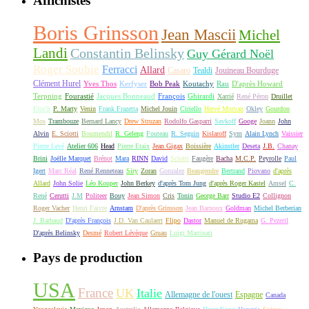
Affichistes
Boris Grinsson
Jean Mascii
Michel
Landi
Constantin Belinsky
Guy Gérard Noël
Roger Soubie
Ferracci
Allard
Casaro
Tealdi
Jouineau Bourduge
Clément Hurel
Yves Thos
Kerfyser
Bob Peak
Koutachy
Rau
D'après Howard
Terpning
Fourastié
Jacques Bonneaud
François
Ghirardi
Xarrié
René Péron
Druillet
Floc'h
P. Marty
Venin
Frank Frazetta
Michel Jouin
Ciriello
Hervé Morvan
Okley
Gourdon
Mos
Trambouze
Bernard Lancy
Drew Struzan
Rodolfo Gasparri
Savkoff
Googe
Joann
John
Alvin
E. Sciotti
Boumendil
R. Geleng
Fouteau
R. Seguin
Kislaroff
Sym
Alain Lynch
Vaissier
Pierre Levé
Atelier 606
Head
Pierre Etaix
Jean Gigax
Boissière
Akinstler
Deseta
J.B.
Chanay
Brini
Joëlle Marquet
Brénot
Mara
RINN
David
Sciotti
Faugère
Bacha
M.C.P.
Peyrolle
Paul
Igert
Marc Réal
René Renneteau
Siry
Zoran
Gonzalez
Beaugendre
Bertrand
Piovano
d'après
Allard
John Solie
Léo Kouper
John Berkey
d'après Tom Jung
d'après Roger Kastel
Amsel
C.
René
Cerutti
J.M
Politeer
Bouy
Jean Simon
Cris
Tonin
George Barr
Studio E2
Collignon
Roger Vacher
Henri Faivre
Arnstam
D'après Grinsson
Jean Barnoux
Goldman
Michel Berberian
J. Barbaud
D'après François
J.D. Van Caulaert
Flipo
Dastor
Manuel de Rugama
G. Pezeril
D'après Belinsky
Desmé
Robert Lévèque
Gruau
Luigi Martinati
Pays de production
USA
France
UK
Italie
Allemagne de l'ouest
Espagne
Canada