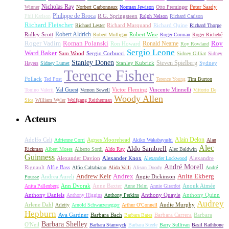
Nicholas Ray
Winner
Norbert Carbonnaux
Norman Jewison
Otto Preminger
Peter Sasdy
Philippe de Broca
Phil Karlson
R.G. Springsteen
Ralph Nelson
Richard Carlson
Richard Fleischer
Richard Quine
Richard Lester
Richard Marquand
Richard Thorpe
Ridley Scott
Robert Aldrich
Robert Mulligan
Robert Wise
Roger Corman
Roger Richebé
Roger Vadim
Roman Polanski
Roy
Ron Howard
Ronald Neame
Roy Rowland
Sergio Leone
Ward Baker
Sam Wood
Sergio Corbucci
Sidney Gilliat
Sidney
Stanley Donen
Steven Spielberg
Stanley Kubrick
Sydney
Hayers
Sidney Lumet
Terence Fisher
Pollack
Ted Post
Terence Young
Tim Burton
Val Guest
Vincente Minnelli
Tonino Valerii
Vernon Sewell
Victor Fleming
Vittorio De
Woody Allen
Sica
William Wyler
Wolfgang Reitherman
Acteurs
Alain Delon
Adolfo Celi
Agnes Moorehead
Adrienne Corri
Akiko Wakabayashi
Alan
Alec
Aldo Sambrell
Rickman
Albert Moses
Alberto Sordi
Aldo Ray
Alec Baldwin
Guinness
Alexander Davion
Alexander Knox
Alexandre
Alexander Lockwood
André Morell
Rignault
Alfie Bass
Alfio Caltabiano
Alida Valli
Alison Doody
André
Andrew Keir
Andrex
Anita Ekberg
Andrea Aureli
Angie Dickinson
Pousse
Ann Dvorak
Anne Baxter
Anouk Aimée
Anita Pallenberg
Anne Helm
Annie Girardot
Anthony Daniels
Anthony Quayle
Anthony Quinn
Anthony Higgins
Anthony Perkins
Audrey
Arlene Dahl
Audie Murphy
Arletty
Arnold Schwarzenegger
Arthur O'Connell
Hepburn
Ava Gardner
Barbara Bach
Barbara Carrera
Barbara
Barbara Bates
Barbara Shelley
O'Neil
Barbara Stanwyck
Barbara Steele
Barry Sullivan
Basil Rathbone