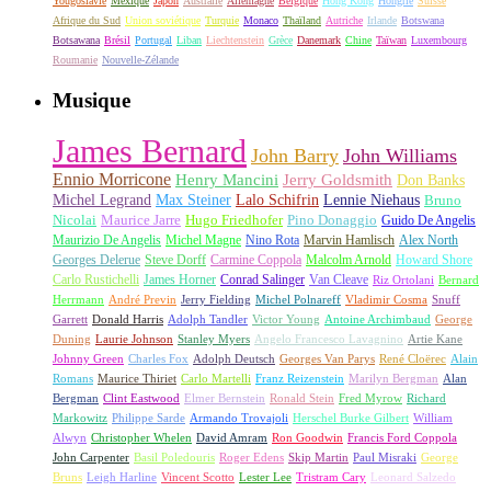
Yougoslavie
Mexique
Japon
Australie
Allemagne
Belgique
Hong Kong
Hongrie
Suisse
Afrique du Sud
Union soviétique
Turquie
Monaco
Thaïland
Autriche
Irlande
Botswana
Botsawana
Brésil
Portugal
Liban
Liechtenstein
Grèce
Danemark
Chine
Taïwan
Luxembourg
Roumanie
Nouvelle-Zélande
Musique
James Bernard
John Barry
John Williams
Ennio Morricone
Henry Mancini
Jerry Goldsmith
Don Banks
Michel Legrand
Max Steiner
Lalo Schifrin
Lennie Niehaus
Bruno
Nicolai
Maurice Jarre
Hugo Friedhofer
Pino Donaggio
Guido De Angelis
Maurizio De Angelis
Michel Magne
Nino Rota
Marvin Hamlisch
Alex North
Georges Delerue
Steve Dorff
Carmine Coppola
Malcolm Arnold
Howard Shore
Carlo Rustichelli
James Horner
Conrad Salinger
Van Cleave
Riz Ortolani
Bernard
Herrmann
André Previn
Jerry Fielding
Michel Polnareff
Vladimir Cosma
Snuff
Garrett
Donald Harris
Adolph Tandler
Victor Young
Antoine Archimbaud
George
Duning
Laurie Johnson
Stanley Myers
Angelo Francesco Lavagnino
Artie Kane
Johnny Green
Charles Fox
Adolph Deutsch
Georges Van Parys
René Cloërec
Alain
Romans
Maurice Thiriet
Carlo Martelli
Franz Reizenstein
Marilyn Bergman
Alan
Bergman
Clint Eastwood
Elmer Bernstein
Ronald Stein
Fred Myrow
Richard
Markowitz
Philippe Sarde
Armando Trovajoli
Herschel Burke Gilbert
William
Alwyn
Christopher Whelen
David Amram
Ron Goodwin
Francis Ford Coppola
John Carpenter
Basil Poledouris
Roger Edens
Skip Martin
Paul Misraki
George
Bruns
Leigh Harline
Vincent Scotto
Lester Lee
Tristram Cary
Leonard Salzedo