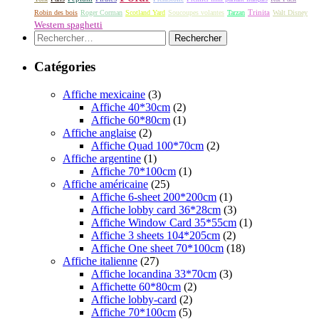
Robin des bois
Roger Corman
Scotland Yard
Soucoupes volantes
Tarzan
Trinita
Walt Disney
Western spaghetti
Rechercher :
Catégories
Affiche mexicaine
(3)
Affiche 40*30cm
(2)
Affiche 60*80cm
(1)
Affiche anglaise
(2)
Affiche Quad 100*70cm
(2)
Affiche argentine
(1)
Affiche 70*100cm
(1)
Affiche américaine
(25)
Affiche 6-sheet 200*200cm
(1)
Affiche lobby card 36*28cm
(3)
Affiche Window Card 35*55cm
(1)
Affiche 3 sheets 104*205cm
(2)
Affiche One sheet 70*100cm
(18)
Affiche italienne
(27)
Affiche locandina 33*70cm
(3)
Affichette 60*80cm
(2)
Affiche lobby-card
(2)
Affiche 70*100cm
(5)