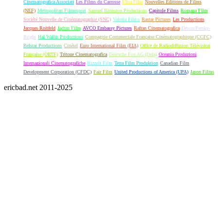
Cinematografica Associati
Les Films du Carrosse
Ultra Film
Nouvelles Éditions de Films
(NEF)
Metropolitan Filmexport
Samuel Bronston Productions
Capitole Films
Romana Film
Société Nouvelle de Cinématographie (SNC)
Valoria Films
Rastar Pictures
Les Productions
Jacques Roitfeld
Jadran Film
AVCO Embassy Pictures
Rafran Cinematografica
Devon/Persky-
Bright
Hal Wallis Productions
Compagnie Commerciale Française Cinématographique (CCFC)
Belstar Productions
Cinétel
Euro International Film (EIA)
Office de Radiodiffusion Télévision
Française (ORTF)
Tritone Cinematografica
Deutsche Fox AG (Defa)
Oceania Produzioni
Internazionali Cinematografiche
Rizzoli Film
Terra Film Produktion
Canadian Film
Development Corporation (CFDC)
Fair Film
United Productions of America (UPA)
Jason Films
ericbad.net 2011-2025