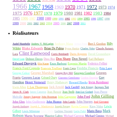
1966
1967
1968
1970
1972
1969
1971
1973
1974
1976
1977
1975
1979
1980
1981
1983
1978
1982
1984
1985
1986
1988
1987
1989
1995
1997
1990
1991
1992
1993
1994
1996
1998
1999
2000
2004
2005
2008
2001
2002
2003
2006
2007
2011
Réalisateurs
Billy
Anthony Mann
André Hunebelle
Andrew V. McLaglen
Arthur Penn
Bert I. Gordon
Wilder
Blake Edwards
Brian De Palma
Claude Autant-
Byron Haskin
Charles Vidor
Clint Eastwood
Lara
David Cronenberg
Curtis Bernhardt
Dario Argento
Don Sharp
Don Siegel
David Lean
Delmer Daves
Dino Risi
Earl Bellamy
Edward Dmytryk
Federico Fellini
Elia Kazan
Enzo Barboni
Eugenio Martín
Freddie Francis
Francis Ford Coppola
François Truffaut
Fritz Lang
Frank Capra
George Marshall
George Cukor
Georges
George Roy Hill
Georges Combret
Franju
Georges Lucas
Gérard Oury
Guy
Giacomo Gentilomo
Gordon Douglas
Irvin Kershner
Henri Verneuil
Henry Hathaway
Hamilton
Howard Hawks
Jack Arnold
Jacques Tati
Irwin Allen
J. Lee Thompson
Jack Cardiff
Jack Kinney
James B. Clark
James Cameron
Jean Renoir
Jean Stelli
Jean-Luc Godard
Jean-Pierre
John Gilling
John Carpenter
John Ford
Melville
Jimmy Sangster
John Boorman
John Sturges
John Huston
John Glen
John Guillermin
John Landis
José Giovanni
Lewis
King Vidor
Joseph Anthony
Joseph L. Mankiewicz
Joseph Pevney
Kevin Connor
Mark
Gilbert
Mario Bava
Lewis Milestone
Louis Malle
Luchino Visconti
Lucio Fulci
Robson
Michael Carreras
Michael Cimino
Martin Scorsese
Maurice Labro
Michael