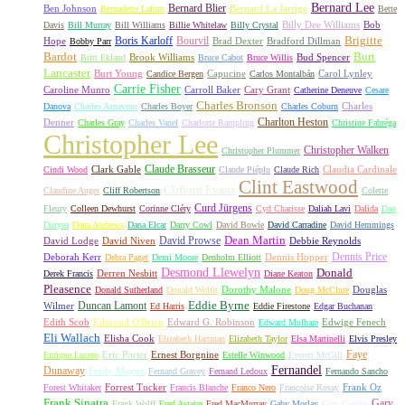
Bernard Lee
Bernard Blier
Ben Johnson
Bernard La Jarrige
Bernadette Lafont
Bette
Billy Dee Williams
Bob
Davis
Bill Murray
Bill Williams
Billie Whitelaw
Billy Crystal
Boris Karloff
Bourvil
Brigitte
Hope
Brad Dexter
Bradford Dillman
Bobby Parr
Bardot
Burt
Brook Williams
Bud Spencer
Britt Ekland
Bruce Cabot
Bruce Willis
Lancaster
Burt Young
Capucine
Carol Lynley
Candice Bergen
Carlos Montalbán
Carrie Fisher
Caroline Munro
Carroll Baker
Cary Grant
Catherine Deneuve
Cesare
Charles Bronson
Charles
Danova
Charles Aznavour
Charles Boyer
Charles Coburn
Charlton Heston
Denner
Charles Gray
Charles Vanel
Charlotte Rampling
Christine Fabréga
Christopher Lee
Christopher Walken
Christopher Plummer
Claude Brasseur
Clark Gable
Claudia Cardinale
Cindi Wood
Claude Piéplu
Claude Rich
Clint Eastwood
Clifford Evans
Claudine Auger
Cliff Robertson
Colette
Curd Jürgens
Fleury
Colleen Dewhurst
Corinne Cléry
Cyd Charisse
Daliah Lavi
Dalida
Dan
Duryea
Dana Andrews
Dana Elcar
Darry Cowl
David Bowie
David Carradine
David Hemmings
David Prowse
Dean Martin
David Lodge
David Niven
Debbie Reynolds
Dennis Price
Deborah Kerr
Dennis Hopper
Debra Paget
Demi Moore
Denholm Elliott
Desmond Llewelyn
Donald
Derren Nesbitt
Derek Francis
Diane Keaton
Pleasence
Dorothy Malone
Douglas
Donald Sutherland
Donald Wolfit
Doug McClure
Duncan Lamont
Eddie Byrne
Wilmer
Ed Harris
Eddie Firestone
Edgar Buchanan
Edith Scob
Edmond O'Brien
Edward G. Robinson
Edwige Fenech
Edward Mulhare
Eli Wallach
Elisha Cook
Elizabeth Hartman
Elizabeth Taylor
Elsa Martinelli
Elvis Presley
Faye
Eric Porter
Ernest Borgnine
Enrique Lucero
Estelle Winwood
Everett McGill
Fernandel
Dunaway
Ferdy Mayne
Fernand Gravey
Fernand Ledoux
Fernando Sancho
Forrest Tucker
Frank Oz
Forest Whitaker
Francis Blanche
Franco Nero
Françoise Rosay
Frank Sinatra
Gary
Frank Wolff
Fred Astaire
Fred MacMurray
Gaby Morlay
Gary Combs