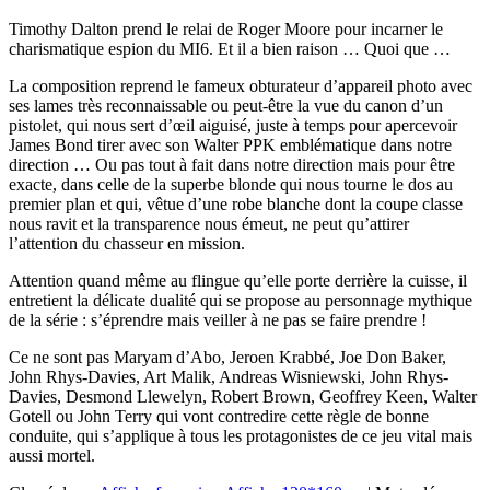
Timothy Dalton prend le relai de Roger Moore pour incarner le
charismatique espion du MI6. Et il a bien raison … Quoi que …
La composition reprend le fameux obturateur d’appareil photo avec
ses lames très reconnaissable ou peut-être la vue du canon d’un
pistolet, qui nous sert d’œil aiguisé, juste à temps pour apercevoir
James Bond tirer avec son Walter PPK emblématique dans notre
direction … Ou pas tout à fait dans notre direction mais pour être
exacte, dans celle de la superbe blonde qui nous tourne le dos au
premier plan et qui, vêtue d’une robe blanche dont la coupe classe
nous ravit et la transparence nous émeut, ne peut qu’attirer
l’attention du chasseur en mission.
Attention quand même au flingue qu’elle porte derrière la cuisse, il
entretient la délicate dualité qui se propose au personnage mythique
de la série : s’éprendre mais veiller à ne pas se faire prendre !
Ce ne sont pas Maryam d’Abo, Jeroen Krabbé, Joe Don Baker,
John Rhys-Davies, Art Malik, Andreas Wisniewski, John Rhys-
Davies, Desmond Llewelyn, Robert Brown, Geoffrey Keen, Walter
Gotell ou John Terry qui vont contredire cette règle de bonne
conduite, qui s’applique à tous les protagonistes de ce jeu vital mais
aussi mortel.