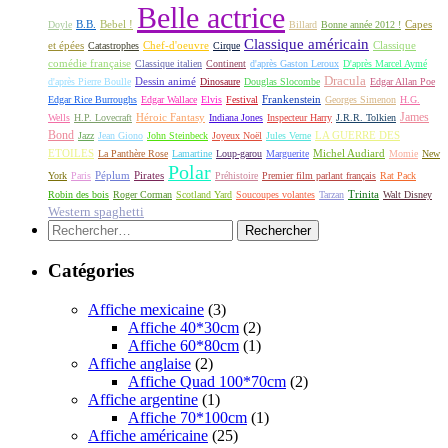
Belle actrice
B.B.
Bebel !
Capes
Doyle
Billard
Bonne année 2012 !
Classique américain
et épées
Classique
Catastrophes
Chef-d'oeuvre
Cirque
comédie française
Classique italien
Continent
d'après Gaston Leroux
D'après Marcel Aymé
Dracula
Dessin animé
d'après Pierre Boulle
Dinosaure
Douglas Slocombe
Edgar Allan Poe
Frankenstein
Edgar Rice Burroughs
Edgar Wallace
Elvis
Festival
Georges Simenon
H.G.
James
Héroic Fantasy
Wells
H.P. Lovecraft
Indiana Jones
Inspecteur Harry
J.R.R. Tolkien
Bond
LA GUERRE DES
Jazz
Jean Giono
John Steinbeck
Joyeux Noël
Jules Verne
ETOILES
Michel Audiard
La Panthère Rose
Lamartine
Loup-garou
Marguerite
Momie
New
Polar
Péplum
Pirates
York
Paris
Préhistoire
Premier film parlant français
Rat Pack
Robin des bois
Roger Corman
Scotland Yard
Soucoupes volantes
Tarzan
Trinita
Walt Disney
Western spaghetti
Rechercher :
Catégories
Affiche mexicaine
(3)
Affiche 40*30cm
(2)
Affiche 60*80cm
(1)
Affiche anglaise
(2)
Affiche Quad 100*70cm
(2)
Affiche argentine
(1)
Affiche 70*100cm
(1)
Affiche américaine
(25)