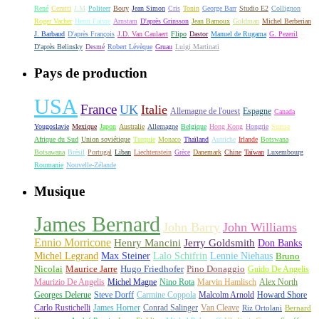
René
Cerutti
J.M
Politeer
Bouy
Jean Simon
Cris
Tonin
George Barr
Studio E2
Collignon
Roger Vacher
Henri Faivre
Arnstam
D'après Grinsson
Jean Barnoux
Goldman
Michel Berberian
J. Barbaud
D'après François
J.D. Van Caulaert
Flipo
Dastor
Manuel de Rugama
G. Pezeril
D'après Belinsky
Desmé
Robert Lévèque
Gruau
Luigi Martinati
Pays de production
USA
France
UK
Italie
Allemagne de l'ouest
Espagne
Canada
Yougoslavie
Mexique
Japon
Australie
Allemagne
Belgique
Hong Kong
Hongrie
Suisse
Afrique du Sud
Union soviétique
Turquie
Monaco
Thaïland
Autriche
Irlande
Botswana
Botsawana
Brésil
Portugal
Liban
Liechtenstein
Grèce
Danemark
Chine
Taïwan
Luxembourg
Roumanie
Nouvelle-Zélande
Musique
James Bernard
John Barry
John Williams
Ennio Morricone
Henry Mancini
Jerry Goldsmith
Don Banks
Michel Legrand
Max Steiner
Lalo Schifrin
Lennie Niehaus
Bruno
Nicolai
Maurice Jarre
Hugo Friedhofer
Pino Donaggio
Guido De Angelis
Maurizio De Angelis
Michel Magne
Nino Rota
Marvin Hamlisch
Alex North
Georges Delerue
Steve Dorff
Carmine Coppola
Malcolm Arnold
Howard Shore
Carlo Rustichelli
James Horner
Conrad Salinger
Van Cleave
Riz Ortolani
Bernard