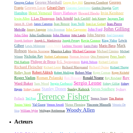
George Marshall
George Cukor
Georges
George Roy Hill
Georges Combret
Franju
Georges Lucas
Gérard Oury
Guy
Giacomo Gentilomo
Gordon Douglas
Irvin Kershner
Henri Verneuil
Henry Hathaway
Hamilton
Howard Hawks
Jack Arnold
Jacques Tati
Irwin Allen
J. Lee Thompson
Jack Cardiff
Jack Kinney
James B. Clark
James Cameron
Jean Renoir
Jean Stelli
Jean-Luc Godard
Jean-Pierre
John Gilling
John Carpenter
John Ford
Melville
Jimmy Sangster
John Boorman
John Sturges
John Huston
John Glen
John Guillermin
John Landis
José Giovanni
Lewis
King Vidor
Joseph Anthony
Joseph L. Mankiewicz
Joseph Pevney
Kevin Connor
Mark
Gilbert
Mario Bava
Lewis Milestone
Louis Malle
Luchino Visconti
Lucio Fulci
Robson
Michael Carreras
Michael Cimino
Martin Scorsese
Maurice Labro
Michael
Nicholas Ray
Winner
Norbert Carbonnaux
Norman Jewison
Otto Preminger
Peter Sasdy
Philippe de Broca
Phil Karlson
R.G. Springsteen
Ralph Nelson
Richard Carlson
Richard Fleischer
Richard Quine
Richard Lester
Richard Marquand
Richard Thorpe
Ridley Scott
Robert Aldrich
Robert Mulligan
Robert Wise
Roger Corman
Roger Richebé
Roger Vadim
Roman Polanski
Roy
Ron Howard
Ronald Neame
Roy Rowland
Sergio Leone
Ward Baker
Sam Wood
Sergio Corbucci
Sidney Gilliat
Sidney
Stanley Donen
Steven Spielberg
Stanley Kubrick
Sydney
Hayers
Sidney Lumet
Terence Fisher
Pollack
Ted Post
Terence Young
Tim Burton
Val Guest
Vincente Minnelli
Tonino Valerii
Vernon Sewell
Victor Fleming
Vittorio De
Woody Allen
Sica
William Wyler
Wolfgang Reitherman
Acteurs