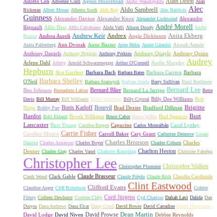
Alain Delon
Adolfo Celi
Agnes Moorehead
Adrienne Corri
Akiko Wakabayashi
Alan
Alec
Aldo Sambrell
Rickman
Albert Moses
Alberto Sordi
Aldo Ray
Alec Baldwin
Guinness
Alexander Davion
Alexander Knox
Alexandre
Alexander Lockwood
André Morell
Rignault
Alfie Bass
Alfio Caltabiano
Alida Valli
Alison Doody
André
Andrew Keir
Andrex
Anita Ekberg
Andrea Aureli
Angie Dickinson
Pousse
Ann Dvorak
Anne Baxter
Anouk Aimée
Anita Pallenberg
Anne Helm
Annie Girardot
Anthony Daniels
Anthony Quayle
Anthony Quinn
Anthony Higgins
Anthony Perkins
Audrey
Arlene Dahl
Audie Murphy
Arletty
Arnold Schwarzenegger
Arthur O'Connell
Hepburn
Ava Gardner
Barbara Bach
Barbara Carrera
Barbara
Barbara Bates
Barbara Shelley
O'Neil
Barbara Stanwyck
Barbara Steele
Barry Sullivan
Basil Rathbone
Bernard Lee
Bernard Blier
Ben Johnson
Bernard La Jarrige
Bernadette Lafont
Bette
Billy Dee Williams
Bob
Davis
Bill Murray
Bill Williams
Billie Whitelaw
Billy Crystal
Boris Karloff
Bourvil
Brigitte
Hope
Brad Dexter
Bradford Dillman
Bobby Parr
Bardot
Burt
Brook Williams
Bud Spencer
Britt Ekland
Bruce Cabot
Bruce Willis
Lancaster
Burt Young
Capucine
Carol Lynley
Candice Bergen
Carlos Montalbán
Carrie Fisher
Caroline Munro
Carroll Baker
Cary Grant
Catherine Deneuve
Cesare
Charles Bronson
Charles
Danova
Charles Aznavour
Charles Boyer
Charles Coburn
Charlton Heston
Denner
Charles Gray
Charles Vanel
Charlotte Rampling
Christine Fabréga
Christopher Lee
Christopher Walken
Christopher Plummer
Claude Brasseur
Clark Gable
Claudia Cardinale
Cindi Wood
Claude Piéplu
Claude Rich
Clint Eastwood
Clifford Evans
Claudine Auger
Cliff Robertson
Colette
Curd Jürgens
Fleury
Colleen Dewhurst
Corinne Cléry
Cyd Charisse
Daliah Lavi
Dalida
Dan
Duryea
Dana Andrews
Dana Elcar
Darry Cowl
David Bowie
David Carradine
David Hemmings
David Prowse
Dean Martin
David Lodge
David Niven
Debbie Reynolds