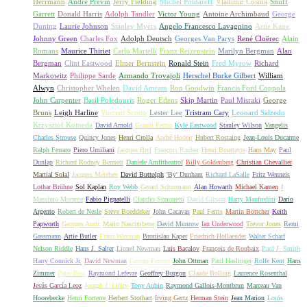
Herrmann
André Previn
Jerry Fielding
Michel Polnareff
Vladimir Cosma
Snuff
Garrett
Donald Harris
Adolph Tandler
Victor Young
Antoine Archimbaud
George
Duning
Laurie Johnson
Stanley Myers
Angelo Francesco Lavagnino
Artie Kane
Johnny Green
Charles Fox
Adolph Deutsch
Georges Van Parys
René Cloërec
Alain
Romans
Maurice Thiriet
Carlo Martelli
Franz Reizenstein
Marilyn Bergman
Alan
Bergman
Clint Eastwood
Elmer Bernstein
Ronald Stein
Fred Myrow
Richard
Markowitz
Philippe Sarde
Armando Trovajoli
Herschel Burke Gilbert
William
Alwyn
Christopher Whelen
David Amram
Ron Goodwin
Francis Ford Coppola
John Carpenter
Basil Poledouris
Roger Edens
Skip Martin
Paul Misraki
George
Bruns
Leigh Harline
Vincent Scotto
Lester Lee
Tristram Cary
Leonard Salzedo
Krzysztof Komeda
David Arnold
Gianni Ferrio
Kyle Eastwood
Stanley Wilson
Vangelis
Charles Strouse
Quincy Jones
Henri Crolla
André Hodeir
Hubert Rostaing
Jean-Louis Ducarme
Ralph Ferraro
Piero Umiliani
Jacques Brel
François Rauber
Henri Bourtayre
Hans May
Paul
Dunlap
Richard Rodney Bennett
Daniele Amfitheatrof
Billy Goldenberg
Christian Chevallier
Martial Solal
Jacques Métehen
David Buttolph
'By' Dunham
Richard LaSalle
Fritz Wenneis
Lothar Brühne
Sol Kaplan
Roy Webb
Gerard Schurmann
Alan Howarth
Michael Kamen
f
Massimo Morante
Fabio Pignatelli
Claudio Simonetti
David Gibson
Harry Manfredini
Dario
Argento
Robert de Nesle
Steve Boeddeker
John Cacavas
Paul Ferris
Martin Böttcher
Keith
Papworth
Georges Auric
Mario Nascimbene
David Munrow
Ian Underwood
Trevor Jones
Remi
Gassmann
Artie Butler
Franz Waxman
Bronislau Kaper
Friedrich Hollaender
Walter Scharf
Nelson Riddle
Hans J. Salter
Lionel Newman
Luis Bacalov
François de Roubaix
Paul J. Smith
Harry Connick Jr.
David Newman
George Fenton
John Ottman
Paul Haslinger
Rolfe Kent
Hans
Zimmer
Peter Best
Raymond Lefevre
Geoffrey Burgon
Claude Bolling
Laurence Rosenthal
Jesús García Leoz
Joseph J. Lilley
Tony Aubin
Raymond Gallois-Montbrun
Marceau Van
Hoorebecke
Henri Forterre
Herbert Stothart
Irving Gertz
Herman Stein
Jean Marion
Louis