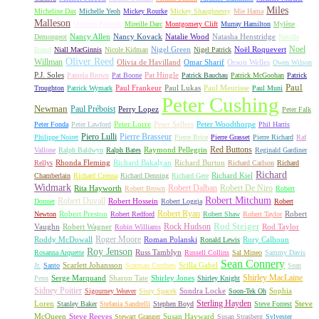
Miles
Micheline Dax
Michelle Yeoh
Mickey Rourke
Mickey Shaughnessy
Mie Hama
Malleson
Mimmo Palmara
Mireille Darc
Montgomery Clift
Murray Hamilton
Mylène
Nancy Allen
Nancy Kovack
Natalie Wood
Natasha Henstridge
Demongeot
Neville
Noel
Nigel Green
Noël Roquevert
Brand
Niall MacGinnis
Nicole Kidman
Nigel Patrick
Oliver Reed
Willman
Olivia de Havilland
Omar Sharif
Orson Welles
Owen Wilson
P.J. Soles
Pat Hingle
Pamela Brown
Pat Boone
Patrick Bauchau
Patrick McGoohan
Patrick
Paul
Paul Frankeur
Paul Lukas
Paul Meurisse
Troughton
Patrick Wymark
Paul Muni
Peter Cushing
Newman
Paul Préboist
Perry Lopez
Peter Falk
Peter Lorre
Peter Sellers
Peter Woodthorpe
Peter Fonda
Peter Lawford
Phil Harris
Piero Lulli
Pierre Brasseur
Philippe Noiret
Pierre Brice
Pierre Grasset
Pierre Richard
Raf
Red Buttons
Raymond Pellegrin
Vallone
Ralph Baldwyn
Ralph Bates
Reginald Gardiner
Rhonda Fleming
Richard Bakalyan
Richard Burton
Rellys
Richard Carlson
Richard
Richard
Richard Kiel
Chamberlain
Richard Crenna
Richard Denning
Richard Gere
Widmark
Robert Dalban
Robert De Niro
Rita Hayworth
Robert Brown
Robert
Robert Mitchum
Robert Duvall
Robert Hossein
Donner
Robert Loggia
Robert
Robert Ryan
Robert Preston
Robert
Newton
Robert Redford
Robert Shaw
Robert Taylor
Rock Hudson
Rod Steiger
Vaughn
Robert Wagner
Rod Taylor
Robin Williams
Roger Moore
Roddy McDowall
Roman Polanski
Rory Calhoun
Ronald Lewis
Roy Jenson
Russ Tamblyn
Rosanna Arquette
Russell Collins
Sal Mineo
Sammy Davis
Sean Connery
Scarlett Johansson
Scilla Gabel
Jr.
Santo
Scatman Crothers
Sean
Shirley MacLaine
Serge Marquand
Sharon Tate
Shirley Jones
Penn
Shirley Knight
Sidney Poitier
Sondra Locke
Sophia
Sigourney Weaver
Sissy Spacek
Soon-Tek Oh
Sterling Hayden
Loren
Steve
Stanley Baker
Stefania Sandrelli
Stephen Boyd
Steve Forrest
McQueen
Steve Reeves
Susan Hayward
Stewart Granger
Susan Strasberg
Sylvester