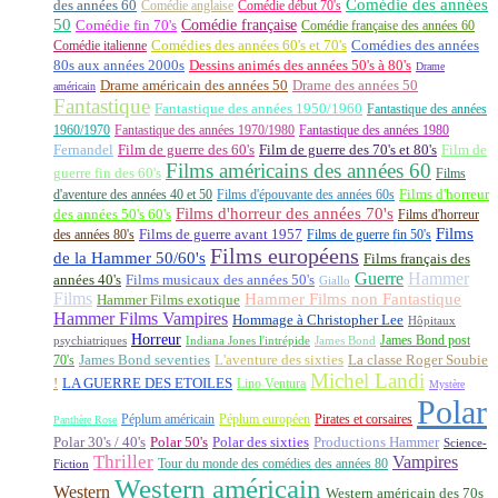
Comédie des années
des années 60
Comédie anglaise
Comédie début 70's
50
Comédie française
Comédie fin 70's
Comédie française des années 60
Comédie italienne
Comédies des années 60's et 70's
Comédies des années
80s aux années 2000s
Dessins animés des années 50's à 80's
Drame
Drame américain des années 50
Drame des années 50
américain
Fantastique
Fantastique des années 1950/1960
Fantastique des années
1960/1970
Fantastique des années 1970/1980
Fantastique des années 1980
Fernandel
Film de guerre des 60's
Film de guerre des 70's et 80's
Film de
Films américains des années 60
guerre fin des 60's
Films
d'aventure des années 40 et 50
Films d'épouvante des années 60s
Films d'horreur
Films d'horreur des années 70's
des années 50's 60's
Films d'horreur
Films
des années 80's
Films de guerre avant 1957
Films de guerre fin 50's
Films européens
de la Hammer 50/60's
Films français des
Guerre
Hammer
années 40's
Films musicaux des années 50's
Giallo
Films
Hammer Films non Fantastique
Hammer Films exotique
Hammer Films Vampires
Hommage à Christopher Lee
Hôpitaux
Horreur
James Bond post
Indiana Jones l'intrépide
psychiatriques
James Bond
La classe Roger Soubie
70's
James Bond seventies
L'aventure des sixties
Michel Landi
!
LA GUERRE DES ETOILES
Lino Ventura
Mystère
Polar
Péplum américain
Péplum européen
Pirates et corsaires
Panthère Rose
Polar 30's / 40's
Polar 50's
Polar des sixties
Productions Hammer
Science-
Thriller
Vampires
Tour du monde des comédies des années 80
Fiction
Western américain
Western
Western américain des 70s