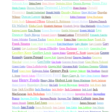
Dennis Price
Deborah Kerr
Dennis Hopper
Debra Paget
Demi Moore
Denholm Elliott
Desmond Llewelyn
Donald
Derren Nesbitt
Derek Francis
Diane Keaton
Pleasence
Dorothy Malone
Douglas
Donald Sutherland
Donald Wolfit
Doug McClure
Duncan Lamont
Eddie Byrne
Wilmer
Ed Harris
Eddie Firestone
Edgar Buchanan
Edith Scob
Edmond O'Brien
Edward G. Robinson
Edwige Fenech
Edward Mulhare
Eli Wallach
Elisha Cook
Elizabeth Hartman
Elizabeth Taylor
Elsa Martinelli
Elvis Presley
Faye
Eric Porter
Ernest Borgnine
Enrique Lucero
Estelle Winwood
Everett McGill
Fernandel
Dunaway
Ferdy Mayne
Fernand Gravey
Fernand Ledoux
Fernando Sancho
Forrest Tucker
Frank Oz
Forest Whitaker
Francis Blanche
Franco Nero
Françoise Rosay
Frank Sinatra
Gary
Frank Wolff
Fred Astaire
Fred MacMurray
Gaby Morlay
Gary Combs
Cooper
Gavan O'Herlihy
Gene Hackman
Gary Lockwood
Gene Kelly
Geneviève Page
Geoffrey Keen
Geoffrey Lewis
George C. Scott
George
George Baker
George Cole
Kennedy
George Peppard
George Sanders
Georges
George Raft
George Rigaud
Gert Fröbe
Marchal
Gian Maria Volonté
Gérard Jugnot
Gia Scala
Giacomo Rossi-Stuart
Glenn
Gina Lollobrigida
Giuliano Gemma
Gianni Garko
Giorgia Moll
Giovanna Ralli
Gregory Peck
Ford
Grégoire Aslan
Grace Jones
Gregory Walcott
Hal Needham
Harold
Harrison Ford
Harry Carey Jr.
J. Stone
Harold Sakata
Harry Dean Stanton
Harvey
Henry Fonda
Herbert Lom
Henry Silva
Keitel
Honor Blackman
Hugh Jackman
Humphrey Bogart
Ingrid Bergman
Hume Cronyn
Ida Galli
Ingrid Pitt
Jack Black
Jack
Jack Gwillim
Jack Hawkins
Jack Lemmon
Jack
Elam
Jack Hedley
Jack Lord
Jack Palance
MacGowran
Jack Nicholson
Jacqueline
Jack Weston
Jacqueline Bisset
James Coburn
Pearce
Jacques Dufilho
Jacques Perrin
Jacques Tati
James Dean
James Earl Jones
James Mason
James Stewart
James
James Donald
James Garner
Jane Fonda
Woods
Jason Robards
Jean Carmet
Jean Gabin
Jean Lefebvre
Jean Marais
Jean-
Jean Richard
Jean-Claude Brialy
Jean Rochefort
Jean Yanne
Jean-Louis Trintignant