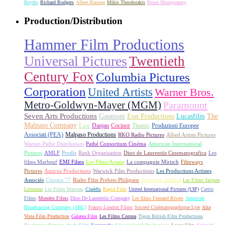
Beydts
Richard Rodgers
Albert Raisner
Mikis Theodorakis
Bruce Montgomery
Production/Distribution
Hammer Film Productions
Universal Pictures
Twentieth
Century Fox
Columbia Pictures
Corporation
United Artists
Warner Bros.
Metro-Goldwyn-Mayer (MGM)
Paramount
Seven Arts Productions
Gaumont
Eon Productions
Lucasfilm
The
Malpaso Company
Lux
Danjaq
Cocinor
Titanus
Produzioni Europee
Associati (PEA)
Malpaso Productions
RKO Radio Pictures
Allied Artists Pictures
Warner-Pathé Distributors
Pathé Consortium Cinéma
American International
Pictures
AMLF
Prodis
Rank Organisation
Dino de Laurentiis Cinematografica
Les
films Marbeuf
EMI Films
Les Films Ariane
La compagnie Mirisch
Filmways
Pictures
Amicus Productions
Warwick Film Productions
Les Productions Artistes
Associés
Cinema 77
Rialto Film Preben-Philipsen
Zoetrope Studios
Les Films Jacques
Leitienne
Les Films Marceau
Cinédis
Rapid Film
United International Pictures (UIP)
Cerito
Films
Mondex Films
Dino De Laurentiis Company
Les films Fernand Rivers
American
Broadcasting Company (ABC)
Franco London Films
Societé Cinématographique Lyre
Alta
Vista Film Production
Galatea Film
Les Films Corona
Tigon British Film Productions