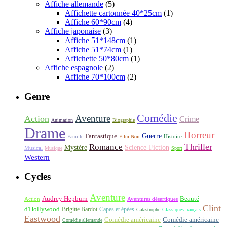
Affiche allemande
(5)
Affichette cartonnée 40*25cm
(1)
Affiche 60*90cm
(4)
Affiche japonaise
(3)
Affiche 51*148cm
(1)
Affiche 51*74cm
(1)
Affichette 50*80cm
(1)
Affiche espagnole
(2)
Affiche 70*100cm
(2)
Genre
Comédie
Aventure
Action
Crime
Animation
Biographie
Drame
Horreur
Fantastique
Guerre
Histoire
Famille
Film-Noir
Thriller
Romance
Science-Fiction
Mystère
Musical
Musique
Sport
Western
Cycles
Aventure
Audrey Hepburn
Beauté
Aventures désertiques
Action
Clint
d'Hollywood
Brigitte Bardot
Capes et épées
Catastrophe
Classiques français
Eastwood
Comédie américaine
Comédie américaine
Comédie allemande