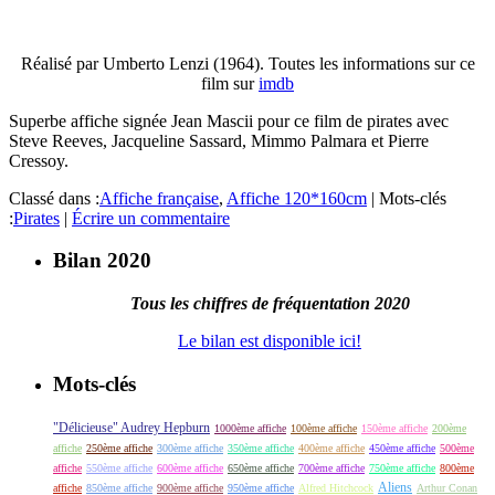
Réalisé par Umberto Lenzi (1964). Toutes les informations sur ce
film sur
imdb
Superbe affiche signée Jean Mascii pour ce film de pirates avec
Steve Reeves, Jacqueline Sassard, Mimmo Palmara et Pierre
Cressoy.
Classé dans :
Affiche française
,
Affiche 120*160cm
|
Mots-clés
:
Pirates
|
Écrire un commentaire
Bilan 2020
Tous les chiffres de fréquentation 2020
Le bilan est disponible ici!
Mots-clés
"Délicieuse" Audrey Hepburn
1000ème affiche
100ème affiche
150ème affiche
200ème
affiche
250ème affiche
300ème affiche
350ème affiche
400ème affiche
450ème affiche
500ème
affiche
550ème affiche
600ème affiche
650ème affiche
700ème affiche
750ème affiche
800ème
Aliens
affiche
850ème affiche
900ème affiche
950ème affiche
Alfred Hitchcock
Arthur Conan