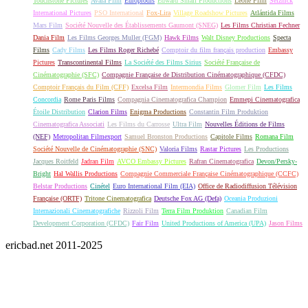
Touchstone Pictures
Avala Film
Europrodis
Edward Small Productions
Leone Film
Selznick
International Pictures
PSO International
Fox-Lira
Village Roadshow Pictures
Atlántida Films
Mars Film
Société Nouvelle des Établissements Gaumont (SNEG)
Les Films Christian Fechner
Dania Film
Les Films Georges Muller (FGM)
Hawk Films
Walt Disney Productions
Specta
Films
Cady Films
Les Films Roger Richebé
Comptoir du film français production
Embassy
Pictures
Transcontinental Films
La Société des Films Sirius
Société Française de
Cinématographie (SFC)
Compagnie Française de Distribution Cinématographique (CFDC)
Comptoir Français du Film (CFF)
Excelsa Film
Intermondia Films
Glomer Film
Les Films
Concordia
Rome Paris Films
Compagnia Cinematografica Champion
Emmepi Cinematografica
Étoile Distribution
Clarion Films
Enigma Productions
Constantin Film Produktion
Cinematografica Associati
Les Films du Carrosse
Ultra Film
Nouvelles Éditions de Films
(NEF)
Metropolitan Filmexport
Samuel Bronston Productions
Capitole Films
Romana Film
Société Nouvelle de Cinématographie (SNC)
Valoria Films
Rastar Pictures
Les Productions
Jacques Roitfeld
Jadran Film
AVCO Embassy Pictures
Rafran Cinematografica
Devon/Persky-
Bright
Hal Wallis Productions
Compagnie Commerciale Française Cinématographique (CCFC)
Belstar Productions
Cinétel
Euro International Film (EIA)
Office de Radiodiffusion Télévision
Française (ORTF)
Tritone Cinematografica
Deutsche Fox AG (Defa)
Oceania Produzioni
Internazionali Cinematografiche
Rizzoli Film
Terra Film Produktion
Canadian Film
Development Corporation (CFDC)
Fair Film
United Productions of America (UPA)
Jason Films
ericbad.net 2011-2025