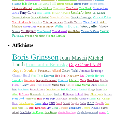
Terence Hill
Telly Savalas
Stallone
Terence Morgan
Terence Stamp
Tetsuro Tamba
Thorley Walters
Thomas Mitchell
Tommy Lee
Tina Louise
Tom Cruise
Tom Skerritt
Tony Curtis
Ursula Andress
Jones
Trevor Howard
Val Kilmer
Tony Randall
Vincent Price
Veronica Carlson
Vanessa Redgrave
Vernon Dobtcheff
Veronica Cartwright
Vittorio Gassman
Vonetta McGee
Walter Gotell
Walter
Vincent Schiavelli
Virna Lisi
William Holden
Woody Allen
Matthau
Woody
Warren Oates
William Hickey
Yul Brynner
Yvonne
Strode
Yves Deniaud
Yves Montand
Yves Robert
Yvonne De Carlo
Furneaux
Yvonne Monlaur
Yvonne Romain
Affichistes
Boris Grinsson
Jean Mascii
Michel
Landi
Constantin Belinsky
Guy Gérard Noël
Roger Soubie
Ferracci
Allard
Casaro
Tealdi
Jouineau Bourduge
Clément Hurel
Yves Thos
Kerfyser
Bob Peak
Koutachy
Rau
D'après Howard
Terpning
Fourastié
Jacques Bonneaud
François
Ghirardi
Xarrié
René Péron
Druillet
Floc'h
P. Marty
Venin
Frank Frazetta
Michel Jouin
Ciriello
Hervé Morvan
Okley
Gourdon
Mos
Trambouze
Bernard Lancy
Drew Struzan
Rodolfo Gasparri
Savkoff
Googe
Joann
John
Alvin
E. Sciotti
Boumendil
R. Geleng
Fouteau
R. Seguin
Kislaroff
Sym
Alain Lynch
Vaissier
Pierre Levé
Atelier 606
Head
Pierre Etaix
Jean Gigax
Boissière
Akinstler
Deseta
J.B.
Chanay
Brini
Joëlle Marquet
Brénot
Mara
RINN
David
Sciotti
Faugère
Bacha
M.C.P.
Peyrolle
Paul
Igert
Marc Réal
René Renneteau
Siry
Zoran
Gonzalez
Beaugendre
Bertrand
Piovano
d'après
Allard
John Solie
Léo Kouper
John Berkey
d'après Tom Jung
d'après Roger Kastel
Amsel
C.