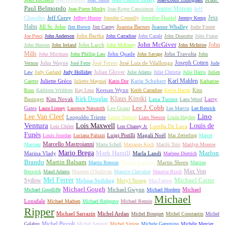
Paul Belmondo
Jeanne Moreau
Jeff
Jean-Pierre Mocky
Jean-Roger Caussimon
Jess
Chandler
Jeff Corey
Jennifer Daniel
Jeffrey Hunter
Jennifer Connelly
Jeremy Kemp
Hahn
Jill St. John
Joanna Barnes
Joanne Whalley
Jim Brown
Jim Carrey
Jodie Foster
John Bartha
Joe Pesci
John Anderson
John Carradine
John Cazale
John Doucette
John Fraser
John McGiver
John
John Larch
John Huston
John Ireland
John McEnery
John McIntire
Mills
John Quade
John Travolta
John Mitchum
John Phillip Law
John Savage
John
Joseph Cotten
John Wayne
José Ferrer
José Luis de Vilallonga
Vernon
José Ferre
Jude
Julian Glover
Law
Judy Garland
Judy Holliday
Julie Adams
Julie Christie
Julie Harris
Julien
Karl Malden
Juliette Gréco
Karin Schubert
Carette
Juliette Mayniel
Karin Dor
Katharine
Keenan Wynn
Kim
Ross
Kathleen Widdoes
Kay Lenz
Keith Carradine
Kevin Bacon
Klaus Kinski
Kirk Douglas
Basinger
Kim Novak
Lana Turner
Larry
Lana Wood
Lee J. Cobb
Gates
Lee Grant
Laura Linney
Laurence Naismith
Lee Marvin
Lee Remick
Lino
Lee Van Cleef
Leopoldo Trieste
Leslie Nielsen
Liam Neeson
Linda Hayden
Ventura
Lois Maxwell
Louis de
Lorella De Luca
Lois Chiles
Lon Chaney Jr.
Funès
Luigi Pistilli
Magali Noël
Louis Jourdan
Luciana Paluzzi
Mai Zetterling
Marcel
Marcello Mastroianni
Marceau
Maria Schell
Marianne Koch
Marilù Tolo
Marilyn Monroe
Mario Brega
Mark Hamill
Marlon
Marina Vlady
Marla Landi
Marlene Dietrich
Martin Balsam
Brando
Martin Landau
Martin Sheen
Martin Benson
Martine
Max Von
Beswick
Maud Adams
Maureen O'Sullivan
Maurice Chevalier
Maurice Risch
Mel Ferrer
Sydow
Michael Caine
Melissa Stribling
Meryl Streep
Mia Farrow
Michael Gough
Michael Gwynn
Michael
Michael Goodliffe
Michael Hordern
Michael
Lonsdale
Michael Madsen
Michael Redgrave
Michael Rennie
Ripper
Michael Sarrazin
Michel Ardan
Michel Bouquet
Michel Constantin
Michel
Michel Piccoli
Galabru
Michel Serrault
Michel Simon
Michele Gammino
Michèle Mercier