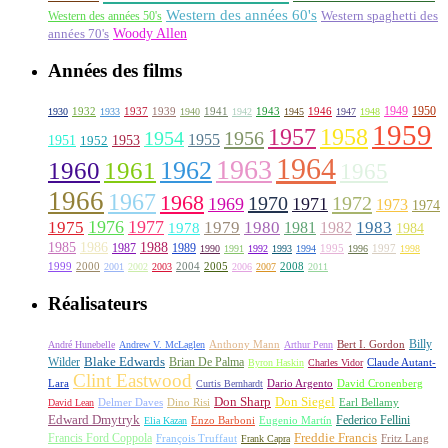
Western des années 60's
Western des années 50's
Western spaghetti des
Woody Allen
années 70's
Années des films
1949
1950
1932
1937
1939
1941
1943
1946
1930
1933
1940
1942
1945
1947
1948
1959
1957
1958
1956
1954
1955
1951
1952
1953
1964
1963
1962
1960
1961
1965
1966
1967
1968
1970
1972
1969
1971
1973
1974
1976
1977
1975
1979
1980
1981
1983
1978
1982
1984
1985
1986
1988
1987
1989
1995
1997
1990
1991
1992
1993
1994
1996
1998
1999
2000
2004
2005
2008
2001
2002
2003
2006
2007
2011
Réalisateurs
Billy
Anthony Mann
André Hunebelle
Andrew V. McLaglen
Arthur Penn
Bert I. Gordon
Wilder
Blake Edwards
Brian De Palma
Claude Autant-
Byron Haskin
Charles Vidor
Clint Eastwood
Lara
David Cronenberg
Curtis Bernhardt
Dario Argento
Don Sharp
Don Siegel
David Lean
Delmer Daves
Dino Risi
Earl Bellamy
Edward Dmytryk
Federico Fellini
Elia Kazan
Enzo Barboni
Eugenio Martín
Freddie Francis
Francis Ford Coppola
François Truffaut
Fritz Lang
Frank Capra