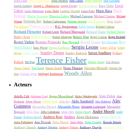
John Sturges
John Huston
John Glen
John Guillermin
John Landis
José Giovanni
Lewis
King Vidor
Joseph Anthony
Joseph L. Mankiewicz
Joseph Pevney
Kevin Connor
Mark
Gilbert
Mario Bava
Lewis Milestone
Louis Malle
Luchino Visconti
Lucio Fulci
Robson
Michael Carreras
Michael Cimino
Martin Scorsese
Maurice Labro
Michael
Nicholas Ray
Winner
Norbert Carbonnaux
Norman Jewison
Otto Preminger
Peter Sasdy
Philippe de Broca
Phil Karlson
R.G. Springsteen
Ralph Nelson
Richard Carlson
Richard Fleischer
Richard Quine
Richard Lester
Richard Marquand
Richard Thorpe
Ridley Scott
Robert Aldrich
Robert Mulligan
Robert Wise
Roger Corman
Roger Richebé
Roger Vadim
Roman Polanski
Roy
Ron Howard
Ronald Neame
Roy Rowland
Sergio Leone
Ward Baker
Sam Wood
Sergio Corbucci
Sidney Gilliat
Sidney
Stanley Donen
Steven Spielberg
Stanley Kubrick
Sydney
Hayers
Sidney Lumet
Terence Fisher
Pollack
Ted Post
Terence Young
Tim Burton
Val Guest
Vincente Minnelli
Tonino Valerii
Vernon Sewell
Victor Fleming
Vittorio De
Woody Allen
Sica
William Wyler
Wolfgang Reitherman
Acteurs
Alain Delon
Adolfo Celi
Agnes Moorehead
Adrienne Corri
Akiko Wakabayashi
Alan
Alec
Aldo Sambrell
Rickman
Albert Moses
Alberto Sordi
Aldo Ray
Alec Baldwin
Guinness
Alexander Davion
Alexander Knox
Alexandre
Alexander Lockwood
André Morell
Rignault
Alfie Bass
Alfio Caltabiano
Alida Valli
Alison Doody
André
Andrew Keir
Andrex
Anita Ekberg
Andrea Aureli
Angie Dickinson
Pousse
Ann Dvorak
Anne Baxter
Anouk Aimée
Anita Pallenberg
Anne Helm
Annie Girardot
Anthony Daniels
Anthony Quayle
Anthony Quinn
Anthony Higgins
Anthony Perkins