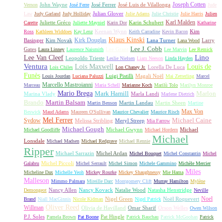
Joseph Cotten
John Wayne
José Ferrer
José Luis de Vilallonga
Vernon
José Ferre
Jude
Julian Glover
Law
Judy Garland
Judy Holliday
Julie Adams
Julie Christie
Julie Harris
Julien
Karl Malden
Juliette Gréco
Karin Schubert
Carette
Juliette Mayniel
Karin Dor
Katharine
Keenan Wynn
Kim
Ross
Kathleen Widdoes
Kay Lenz
Keith Carradine
Kevin Bacon
Klaus Kinski
Kirk Douglas
Basinger
Kim Novak
Lana Turner
Larry
Lana Wood
Lee J. Cobb
Gates
Lee Grant
Laura Linney
Laurence Naismith
Lee Marvin
Lee Remick
Lino
Lee Van Cleef
Leopoldo Trieste
Leslie Nielsen
Liam Neeson
Linda Hayden
Ventura
Lois Maxwell
Louis de
Lorella De Luca
Lois Chiles
Lon Chaney Jr.
Funès
Luigi Pistilli
Magali Noël
Louis Jourdan
Luciana Paluzzi
Mai Zetterling
Marcel
Marcello Mastroianni
Marceau
Maria Schell
Marianne Koch
Marilù Tolo
Marilyn Monroe
Mario Brega
Mark Hamill
Marlon
Marina Vlady
Marla Landi
Marlene Dietrich
Martin Balsam
Brando
Martin Landau
Martin Sheen
Martin Benson
Martine
Max Von
Beswick
Maud Adams
Maureen O'Sullivan
Maurice Chevalier
Maurice Risch
Mel Ferrer
Sydow
Michael Caine
Melissa Stribling
Meryl Streep
Mia Farrow
Michael Gough
Michael Gwynn
Michael
Michael Goodliffe
Michael Hordern
Michael
Lonsdale
Michael Madsen
Michael Redgrave
Michael Rennie
Ripper
Michael Sarrazin
Michel Ardan
Michel Bouquet
Michel Constantin
Michel
Michel Piccoli
Galabru
Michel Serrault
Michel Simon
Michele Gammino
Michèle Mercier
Miles
Micheline Dax
Michelle Yeoh
Mickey Rourke
Mickey Shaughnessy
Mie Hama
Malleson
Mimmo Palmara
Mireille Darc
Montgomery Clift
Murray Hamilton
Mylène
Nancy Allen
Nancy Kovack
Natalie Wood
Natasha Henstridge
Demongeot
Neville
Noel
Nigel Green
Noël Roquevert
Brand
Niall MacGinnis
Nicole Kidman
Nigel Patrick
Oliver Reed
Willman
Olivia de Havilland
Omar Sharif
Orson Welles
Owen Wilson
P.J. Soles
Pat Hingle
Pamela Brown
Pat Boone
Patrick Bauchau
Patrick McGoohan
Patrick