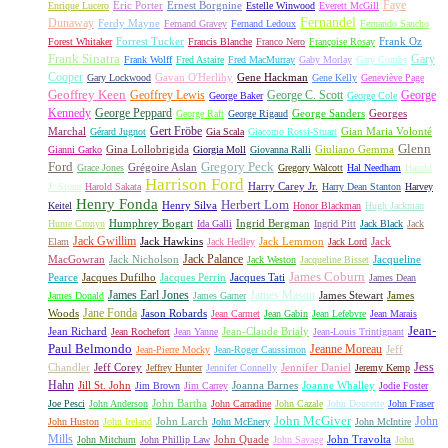
Faye
Eric Porter
Ernest Borgnine
Enrique Lucero
Estelle Winwood
Everett McGill
Fernandel
Dunaway
Ferdy Mayne
Fernand Gravey
Fernand Ledoux
Fernando Sancho
Forrest Tucker
Frank Oz
Forest Whitaker
Francis Blanche
Franco Nero
Françoise Rosay
Frank Sinatra
Gary
Frank Wolff
Fred Astaire
Fred MacMurray
Gaby Morlay
Gary Combs
Cooper
Gavan O'Herlihy
Gene Hackman
Gary Lockwood
Gene Kelly
Geneviève Page
Geoffrey Keen
Geoffrey Lewis
George C. Scott
George
George Baker
George Cole
Kennedy
George Peppard
George Sanders
Georges
George Raft
George Rigaud
Gert Fröbe
Marchal
Gian Maria Volonté
Gérard Jugnot
Gia Scala
Giacomo Rossi-Stuart
Glenn
Gina Lollobrigida
Giuliano Gemma
Gianni Garko
Giorgia Moll
Giovanna Ralli
Gregory Peck
Ford
Grégoire Aslan
Grace Jones
Gregory Walcott
Hal Needham
Harold
Harrison Ford
Harry Carey Jr.
J. Stone
Harold Sakata
Harry Dean Stanton
Harvey
Henry Fonda
Herbert Lom
Henry Silva
Keitel
Honor Blackman
Hugh Jackman
Humphrey Bogart
Ingrid Bergman
Hume Cronyn
Ida Galli
Ingrid Pitt
Jack Black
Jack
Jack Gwillim
Jack Hawkins
Jack Lemmon
Jack
Elam
Jack Hedley
Jack Lord
Jack Palance
MacGowran
Jack Nicholson
Jacqueline
Jack Weston
Jacqueline Bisset
James Coburn
Pearce
Jacques Dufilho
Jacques Perrin
Jacques Tati
James Dean
James Earl Jones
James Mason
James Stewart
James
James Donald
James Garner
Jane Fonda
Woods
Jason Robards
Jean Carmet
Jean Gabin
Jean Lefebvre
Jean Marais
Jean-
Jean Richard
Jean-Claude Brialy
Jean Rochefort
Jean Yanne
Jean-Louis Trintignant
Paul Belmondo
Jeanne Moreau
Jeff
Jean-Pierre Mocky
Jean-Roger Caussimon
Jess
Chandler
Jeff Corey
Jennifer Daniel
Jeffrey Hunter
Jennifer Connelly
Jeremy Kemp
Hahn
Jill St. John
Joanna Barnes
Joanne Whalley
Jim Brown
Jim Carrey
Jodie Foster
John Bartha
Joe Pesci
John Anderson
John Carradine
John Cazale
John Doucette
John Fraser
John McGiver
John
John Larch
John Huston
John Ireland
John McEnery
John McIntire
Mills
John Quade
John Travolta
John Mitchum
John Phillip Law
John Savage
John