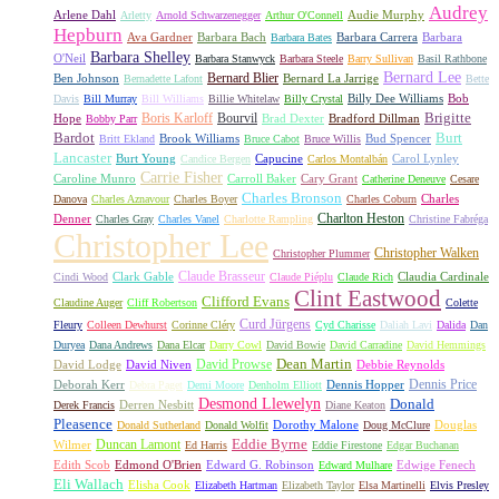
Audrey
Arlene Dahl
Audie Murphy
Arletty
Arnold Schwarzenegger
Arthur O'Connell
Hepburn
Ava Gardner
Barbara Bach
Barbara Carrera
Barbara
Barbara Bates
Barbara Shelley
O'Neil
Barbara Stanwyck
Barbara Steele
Barry Sullivan
Basil Rathbone
Bernard Lee
Bernard Blier
Ben Johnson
Bernard La Jarrige
Bernadette Lafont
Bette
Billy Dee Williams
Bob
Davis
Bill Murray
Bill Williams
Billie Whitelaw
Billy Crystal
Boris Karloff
Bourvil
Brigitte
Hope
Brad Dexter
Bradford Dillman
Bobby Parr
Bardot
Burt
Brook Williams
Bud Spencer
Britt Ekland
Bruce Cabot
Bruce Willis
Lancaster
Burt Young
Capucine
Carol Lynley
Candice Bergen
Carlos Montalbán
Carrie Fisher
Caroline Munro
Carroll Baker
Cary Grant
Catherine Deneuve
Cesare
Charles Bronson
Charles
Danova
Charles Aznavour
Charles Boyer
Charles Coburn
Charlton Heston
Denner
Charles Gray
Charles Vanel
Charlotte Rampling
Christine Fabréga
Christopher Lee
Christopher Walken
Christopher Plummer
Claude Brasseur
Clark Gable
Claudia Cardinale
Cindi Wood
Claude Piéplu
Claude Rich
Clint Eastwood
Clifford Evans
Claudine Auger
Cliff Robertson
Colette
Curd Jürgens
Fleury
Colleen Dewhurst
Corinne Cléry
Cyd Charisse
Daliah Lavi
Dalida
Dan
Duryea
Dana Andrews
Dana Elcar
Darry Cowl
David Bowie
David Carradine
David Hemmings
David Prowse
Dean Martin
David Lodge
David Niven
Debbie Reynolds
Dennis Price
Deborah Kerr
Dennis Hopper
Debra Paget
Demi Moore
Denholm Elliott
Desmond Llewelyn
Donald
Derren Nesbitt
Derek Francis
Diane Keaton
Pleasence
Dorothy Malone
Douglas
Donald Sutherland
Donald Wolfit
Doug McClure
Duncan Lamont
Eddie Byrne
Wilmer
Ed Harris
Eddie Firestone
Edgar Buchanan
Edith Scob
Edmond O'Brien
Edward G. Robinson
Edwige Fenech
Edward Mulhare
Eli Wallach
Elisha Cook
Elizabeth Hartman
Elizabeth Taylor
Elsa Martinelli
Elvis Presley