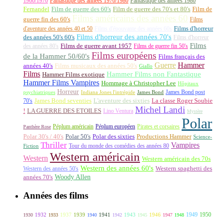
1960/1970
Fantastique des années 1970/1980
Fantastique des années 1980
Fernandel
Film de guerre des 60's
Film de guerre des 70's et 80's
Film de
Films américains des années 60
guerre fin des 60's
Films
d'aventure des années 40 et 50
Films d'épouvante des années 60s
Films d'horreur
Films d'horreur des années 70's
des années 50's 60's
Films d'horreur
Films
des années 80's
Films de guerre avant 1957
Films de guerre fin 50's
Films européens
de la Hammer 50/60's
Films français des
Guerre
Hammer
années 40's
Films musicaux des années 50's
Giallo
Films
Hammer Films non Fantastique
Hammer Films exotique
Hammer Films Vampires
Hommage à Christopher Lee
Hôpitaux
Horreur
James Bond post
Indiana Jones l'intrépide
psychiatriques
James Bond
La classe Roger Soubie
70's
James Bond seventies
L'aventure des sixties
Michel Landi
!
LA GUERRE DES ETOILES
Lino Ventura
Mystère
Polar
Péplum américain
Péplum européen
Pirates et corsaires
Panthère Rose
Polar 30's / 40's
Polar 50's
Polar des sixties
Productions Hammer
Science-
Thriller
Vampires
Tour du monde des comédies des années 80
Fiction
Western américain
Western
Western américain des 70s
Western des années 60's
Western des années 50's
Western spaghetti des
Woody Allen
années 70's
Années des films
1949
1950
1932
1937
1939
1941
1943
1946
1930
1933
1940
1942
1945
1947
1948