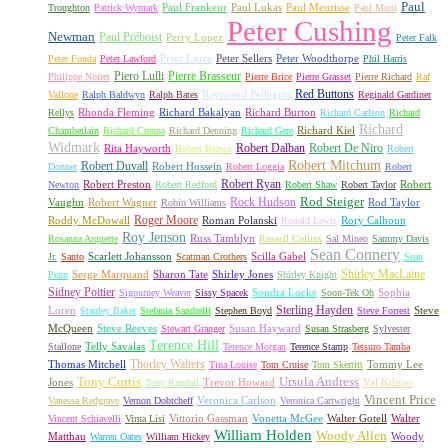
Paul
Paul Frankeur
Paul Lukas
Paul Meurisse
Troughton
Patrick Wymark
Paul Muni
Peter Cushing
Newman
Paul Préboist
Perry Lopez
Peter Falk
Peter Lorre
Peter Sellers
Peter Woodthorpe
Peter Fonda
Peter Lawford
Phil Harris
Piero Lulli
Pierre Brasseur
Philippe Noiret
Pierre Brice
Pierre Grasset
Pierre Richard
Raf
Red Buttons
Raymond Pellegrin
Vallone
Ralph Baldwyn
Ralph Bates
Reginald Gardiner
Rhonda Fleming
Richard Bakalyan
Richard Burton
Rellys
Richard Carlson
Richard
Richard
Richard Kiel
Chamberlain
Richard Crenna
Richard Denning
Richard Gere
Widmark
Robert Dalban
Robert De Niro
Rita Hayworth
Robert Brown
Robert
Robert Mitchum
Robert Duvall
Robert Hossein
Donner
Robert Loggia
Robert
Robert Ryan
Robert Preston
Robert
Newton
Robert Redford
Robert Shaw
Robert Taylor
Rock Hudson
Rod Steiger
Vaughn
Robert Wagner
Rod Taylor
Robin Williams
Roger Moore
Roddy McDowall
Roman Polanski
Rory Calhoun
Ronald Lewis
Roy Jenson
Russ Tamblyn
Rosanna Arquette
Russell Collins
Sal Mineo
Sammy Davis
Sean Connery
Scarlett Johansson
Scilla Gabel
Jr.
Santo
Scatman Crothers
Sean
Shirley MacLaine
Serge Marquand
Sharon Tate
Shirley Jones
Penn
Shirley Knight
Sidney Poitier
Sondra Locke
Sophia
Sigourney Weaver
Sissy Spacek
Soon-Tek Oh
Sterling Hayden
Loren
Steve
Stanley Baker
Stefania Sandrelli
Stephen Boyd
Steve Forrest
McQueen
Steve Reeves
Susan Hayward
Stewart Granger
Susan Strasberg
Sylvester
Terence Hill
Telly Savalas
Stallone
Terence Morgan
Terence Stamp
Tetsuro Tamba
Thorley Walters
Thomas Mitchell
Tommy Lee
Tina Louise
Tom Cruise
Tom Skerritt
Tony Curtis
Ursula Andress
Jones
Trevor Howard
Val Kilmer
Tony Randall
Vincent Price
Veronica Carlson
Vanessa Redgrave
Vernon Dobtcheff
Veronica Cartwright
Vittorio Gassman
Vonetta McGee
Walter Gotell
Walter
Vincent Schiavelli
Virna Lisi
William Holden
Woody Allen
Matthau
Woody
Warren Oates
William Hickey