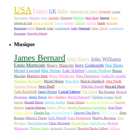
USA
France
UK
Italie
Allemagne de l'ouest
Espagne
Canada
Yougoslavie
Mexique
Japon
Australie
Allemagne
Belgique
Hong Kong
Hongrie
Suisse
Afrique du Sud
Union soviétique
Turquie
Monaco
Thaïland
Autriche
Irlande
Botswana
Botsawana
Brésil
Portugal
Liban
Liechtenstein
Grèce
Danemark
Chine
Taïwan
Luxembourg
Roumanie
Nouvelle-Zélande
Musique
James Bernard
John Barry
John Williams
Ennio Morricone
Henry Mancini
Jerry Goldsmith
Don Banks
Michel Legrand
Max Steiner
Lalo Schifrin
Lennie Niehaus
Bruno
Nicolai
Maurice Jarre
Hugo Friedhofer
Pino Donaggio
Guido De Angelis
Maurizio De Angelis
Michel Magne
Nino Rota
Marvin Hamlisch
Alex North
Georges Delerue
Steve Dorff
Carmine Coppola
Malcolm Arnold
Howard Shore
Carlo Rustichelli
James Horner
Conrad Salinger
Van Cleave
Riz Ortolani
Bernard
Herrmann
André Previn
Jerry Fielding
Michel Polnareff
Vladimir Cosma
Snuff
Garrett
Donald Harris
Adolph Tandler
Victor Young
Antoine Archimbaud
George
Duning
Laurie Johnson
Stanley Myers
Angelo Francesco Lavagnino
Artie Kane
Johnny Green
Charles Fox
Adolph Deutsch
Georges Van Parys
René Cloërec
Alain
Romans
Maurice Thiriet
Carlo Martelli
Franz Reizenstein
Marilyn Bergman
Alan
Bergman
Clint Eastwood
Elmer Bernstein
Ronald Stein
Fred Myrow
Richard
Markowitz
Philippe Sarde
Armando Trovajoli
Herschel Burke Gilbert
William