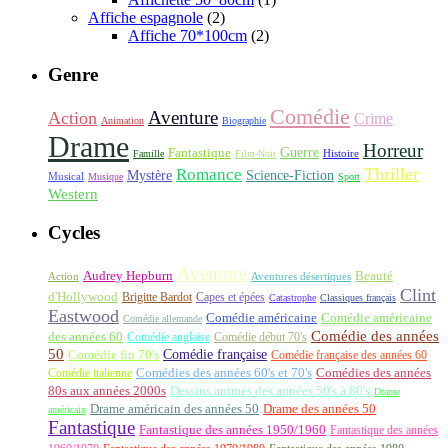
Affiche espagnole
(2)
Affiche 70*100cm
(2)
Genre
Comédie
Aventure
Action
Crime
Animation
Biographie
Drame
Horreur
Fantastique
Guerre
Histoire
Famille
Film-Noir
Thriller
Romance
Science-Fiction
Mystère
Musical
Musique
Sport
Western
Cycles
Aventure
Audrey Hepburn
Beauté
Aventures désertiques
Action
Clint
d'Hollywood
Brigitte Bardot
Capes et épées
Catastrophe
Classiques français
Eastwood
Comédie américaine
Comédie américaine
Comédie allemande
Comédie des années
des années 60
Comédie anglaise
Comédie début 70's
50
Comédie française
Comédie fin 70's
Comédie française des années 60
Comédie italienne
Comédies des années 60's et 70's
Comédies des années
80s aux années 2000s
Dessins animés des années 50's à 80's
Drame
Drame américain des années 50
Drame des années 50
américain
Fantastique
Fantastique des années 1950/1960
Fantastique des années