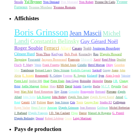
Yul Brynner
Yvonne
Strode
Yves Deniaud
Yves Montand
Yves Robert
Yvonne De Carlo
Furneaux
Yvonne Monlaur
Yvonne Romain
Affichistes
Boris Grinsson
Jean Mascii
Michel
Landi
Constantin Belinsky
Guy Gérard Noël
Roger Soubie
Ferracci
Allard
Casaro
Tealdi
Jouineau Bourduge
Clément Hurel
Yves Thos
Kerfyser
Bob Peak
Koutachy
Rau
D'après Howard
Terpning
Fourastié
Jacques Bonneaud
François
Ghirardi
Xarrié
René Péron
Druillet
Floc'h
P. Marty
Venin
Frank Frazetta
Michel Jouin
Ciriello
Hervé Morvan
Okley
Gourdon
Mos
Trambouze
Bernard Lancy
Drew Struzan
Rodolfo Gasparri
Savkoff
Googe
Joann
John
Alvin
E. Sciotti
Boumendil
R. Geleng
Fouteau
R. Seguin
Kislaroff
Sym
Alain Lynch
Vaissier
Pierre Levé
Atelier 606
Head
Pierre Etaix
Jean Gigax
Boissière
Akinstler
Deseta
J.B.
Chanay
Brini
Joëlle Marquet
Brénot
Mara
RINN
David
Sciotti
Faugère
Bacha
M.C.P.
Peyrolle
Paul
Igert
Marc Réal
René Renneteau
Siry
Zoran
Gonzalez
Beaugendre
Bertrand
Piovano
d'après
Allard
John Solie
Léo Kouper
John Berkey
d'après Tom Jung
d'après Roger Kastel
Amsel
C.
René
Cerutti
J.M
Politeer
Bouy
Jean Simon
Cris
Tonin
George Barr
Studio E2
Collignon
Roger Vacher
Henri Faivre
Arnstam
D'après Grinsson
Jean Barnoux
Goldman
Michel Berberian
J. Barbaud
D'après François
J.D. Van Caulaert
Flipo
Dastor
Manuel de Rugama
G. Pezeril
D'après Belinsky
Desmé
Robert Lévèque
Gruau
Luigi Martinati
Pays de production