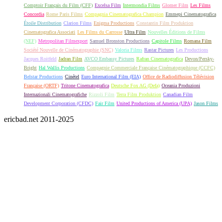
Comptoir Français du Film (CFF)
Excelsa Film
Intermondia Films
Glomer Film
Les Films
Concordia
Rome Paris Films
Compagnia Cinematografica Champion
Emmepi Cinematografica
Étoile Distribution
Clarion Films
Enigma Productions
Constantin Film Produktion
Cinematografica Associati
Les Films du Carrosse
Ultra Film
Nouvelles Éditions de Films
(NEF)
Metropolitan Filmexport
Samuel Bronston Productions
Capitole Films
Romana Film
Société Nouvelle de Cinématographie (SNC)
Valoria Films
Rastar Pictures
Les Productions
Jacques Roitfeld
Jadran Film
AVCO Embassy Pictures
Rafran Cinematografica
Devon/Persky-
Bright
Hal Wallis Productions
Compagnie Commerciale Française Cinématographique (CCFC)
Belstar Productions
Cinétel
Euro International Film (EIA)
Office de Radiodiffusion Télévision
Française (ORTF)
Tritone Cinematografica
Deutsche Fox AG (Defa)
Oceania Produzioni
Internazionali Cinematografiche
Rizzoli Film
Terra Film Produktion
Canadian Film
Development Corporation (CFDC)
Fair Film
United Productions of America (UPA)
Jason Films
ericbad.net 2011-2025