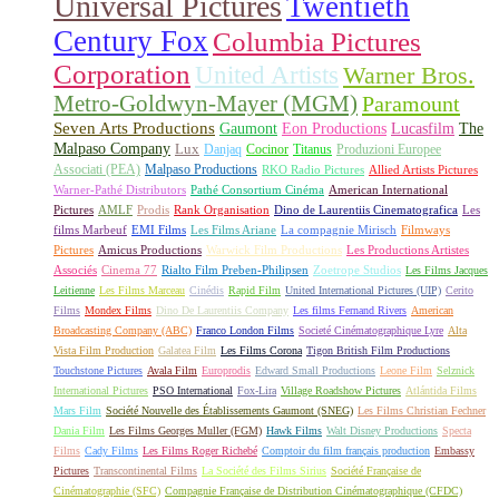
Universal Pictures
Twentieth
Century Fox
Columbia Pictures
Corporation
United Artists
Warner Bros.
Metro-Goldwyn-Mayer (MGM)
Paramount
Seven Arts Productions
Gaumont
Eon Productions
Lucasfilm
The
Malpaso Company
Lux
Danjaq
Cocinor
Titanus
Produzioni Europee
Associati (PEA)
Malpaso Productions
RKO Radio Pictures
Allied Artists Pictures
Warner-Pathé Distributors
Pathé Consortium Cinéma
American International
Pictures
AMLF
Prodis
Rank Organisation
Dino de Laurentiis Cinematografica
Les
films Marbeuf
EMI Films
Les Films Ariane
La compagnie Mirisch
Filmways
Pictures
Amicus Productions
Warwick Film Productions
Les Productions Artistes
Associés
Cinema 77
Rialto Film Preben-Philipsen
Zoetrope Studios
Les Films Jacques
Leitienne
Les Films Marceau
Cinédis
Rapid Film
United International Pictures (UIP)
Cerito
Films
Mondex Films
Dino De Laurentiis Company
Les films Fernand Rivers
American
Broadcasting Company (ABC)
Franco London Films
Societé Cinématographique Lyre
Alta
Vista Film Production
Galatea Film
Les Films Corona
Tigon British Film Productions
Touchstone Pictures
Avala Film
Europrodis
Edward Small Productions
Leone Film
Selznick
International Pictures
PSO International
Fox-Lira
Village Roadshow Pictures
Atlántida Films
Mars Film
Société Nouvelle des Établissements Gaumont (SNEG)
Les Films Christian Fechner
Dania Film
Les Films Georges Muller (FGM)
Hawk Films
Walt Disney Productions
Specta
Films
Cady Films
Les Films Roger Richebé
Comptoir du film français production
Embassy
Pictures
Transcontinental Films
La Société des Films Sirius
Société Française de
Cinématographie (SFC)
Compagnie Française de Distribution Cinématographique (CFDC)