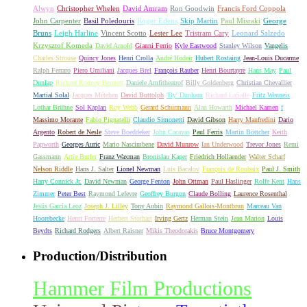
Alwyn
Christopher Whelen
David Amram
Ron Goodwin
Francis Ford Coppola
John Carpenter
Basil Poledouris
Roger Edens
Skip Martin
Paul Misraki
George
Bruns
Leigh Harline
Vincent Scotto
Lester Lee
Tristram Cary
Leonard Salzedo
Krzysztof Komeda
David Arnold
Gianni Ferrio
Kyle Eastwood
Stanley Wilson
Vangelis
Charles Strouse
Quincy Jones
Henri Crolla
André Hodeir
Hubert Rostaing
Jean-Louis Ducarme
Ralph Ferraro
Piero Umiliani
Jacques Brel
François Rauber
Henri Bourtayre
Hans May
Paul
Dunlap
Richard Rodney Bennett
Daniele Amfitheatrof
Billy Goldenberg
Christian Chevallier
Martial Solal
Jacques Métehen
David Buttolph
'By' Dunham
Richard LaSalle
Fritz Wenneis
Lothar Brühne
Sol Kaplan
Roy Webb
Gerard Schurmann
Alan Howarth
Michael Kamen
f
Massimo Morante
Fabio Pignatelli
Claudio Simonetti
David Gibson
Harry Manfredini
Dario
Argento
Robert de Nesle
Steve Boeddeker
John Cacavas
Paul Ferris
Martin Böttcher
Keith
Papworth
Georges Auric
Mario Nascimbene
David Munrow
Ian Underwood
Trevor Jones
Remi
Gassmann
Artie Butler
Franz Waxman
Bronislau Kaper
Friedrich Hollaender
Walter Scharf
Nelson Riddle
Hans J. Salter
Lionel Newman
Luis Bacalov
François de Roubaix
Paul J. Smith
Harry Connick Jr.
David Newman
George Fenton
John Ottman
Paul Haslinger
Rolfe Kent
Hans
Zimmer
Peter Best
Raymond Lefevre
Geoffrey Burgon
Claude Bolling
Laurence Rosenthal
Jesús García Leoz
Joseph J. Lilley
Tony Aubin
Raymond Gallois-Montbrun
Marceau Van
Hoorebecke
Henri Forterre
Herbert Stothart
Irving Gertz
Herman Stein
Jean Marion
Louis
Beydts
Richard Rodgers
Albert Raisner
Mikis Theodorakis
Bruce Montgomery
Production/Distribution
Hammer Film Productions