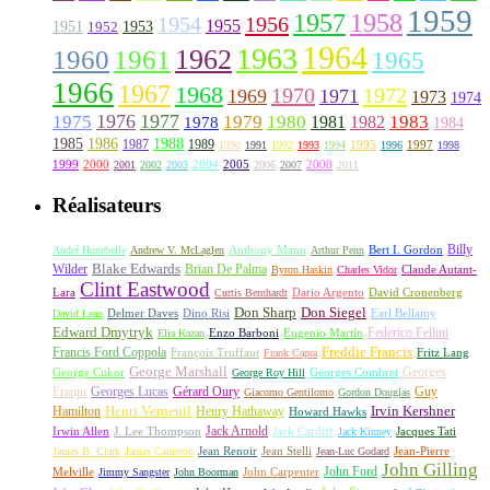
1959
1957
1958
1956
1954
1955
1951
1952
1953
1964
1963
1962
1960
1961
1965
1966
1967
1968
1970
1972
1969
1971
1973
1974
1976
1977
1975
1979
1980
1981
1983
1978
1982
1984
1985
1986
1988
1987
1989
1995
1997
1990
1991
1992
1993
1994
1996
1998
1999
2000
2004
2005
2008
2001
2002
2003
2006
2007
2011
Réalisateurs
Billy
Anthony Mann
André Hunebelle
Andrew V. McLaglen
Arthur Penn
Bert I. Gordon
Wilder
Blake Edwards
Brian De Palma
Claude Autant-
Byron Haskin
Charles Vidor
Clint Eastwood
Lara
David Cronenberg
Curtis Bernhardt
Dario Argento
Don Sharp
Don Siegel
David Lean
Delmer Daves
Dino Risi
Earl Bellamy
Edward Dmytryk
Federico Fellini
Elia Kazan
Enzo Barboni
Eugenio Martín
Freddie Francis
Francis Ford Coppola
François Truffaut
Fritz Lang
Frank Capra
George Marshall
George Cukor
Georges
George Roy Hill
Georges Combret
Franju
Georges Lucas
Gérard Oury
Guy
Giacomo Gentilomo
Gordon Douglas
Irvin Kershner
Henri Verneuil
Henry Hathaway
Hamilton
Howard Hawks
Jack Arnold
Jacques Tati
Irwin Allen
J. Lee Thompson
Jack Cardiff
Jack Kinney
James B. Clark
James Cameron
Jean Renoir
Jean Stelli
Jean-Luc Godard
Jean-Pierre
John Gilling
John Carpenter
John Ford
Melville
Jimmy Sangster
John Boorman