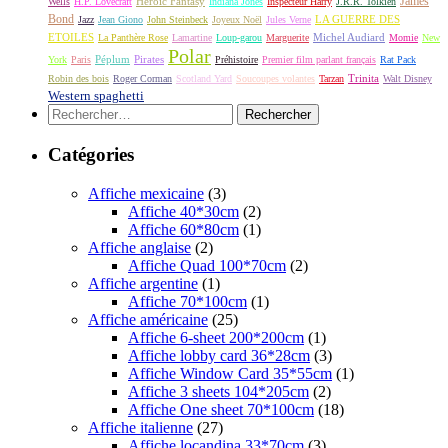
James
Héroic Fantasy
Wells
H.P. Lovecraft
Indiana Jones
Inspecteur Harry
J.R.R. Tolkien
Bond
LA GUERRE DES
Jazz
Jean Giono
John Steinbeck
Joyeux Noël
Jules Verne
ETOILES
Michel Audiard
La Panthère Rose
Lamartine
Loup-garou
Marguerite
Momie
New
Polar
Péplum
Pirates
York
Paris
Préhistoire
Premier film parlant français
Rat Pack
Robin des bois
Roger Corman
Scotland Yard
Soucoupes volantes
Tarzan
Trinita
Walt Disney
Western spaghetti
Rechercher :
Catégories
Affiche mexicaine
(3)
Affiche 40*30cm
(2)
Affiche 60*80cm
(1)
Affiche anglaise
(2)
Affiche Quad 100*70cm
(2)
Affiche argentine
(1)
Affiche 70*100cm
(1)
Affiche américaine
(25)
Affiche 6-sheet 200*200cm
(1)
Affiche lobby card 36*28cm
(3)
Affiche Window Card 35*55cm
(1)
Affiche 3 sheets 104*205cm
(2)
Affiche One sheet 70*100cm
(18)
Affiche italienne
(27)
Affiche locandina 33*70cm
(3)