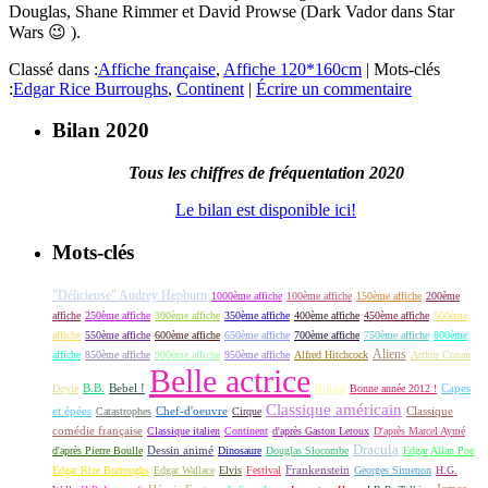
Douglas, Shane Rimmer et David Prowse (Dark Vador dans Star
Wars 😉 ).
Classé dans :
Affiche française
,
Affiche 120*160cm
|
Mots-clés
:
Edgar Rice Burroughs
,
Continent
|
Écrire un commentaire
Bilan 2020
Tous les chiffres de fréquentation 2020
Le bilan est disponible ici!
Mots-clés
"Délicieuse" Audrey Hepburn
1000ème affiche
100ème affiche
150ème affiche
200ème
affiche
250ème affiche
300ème affiche
350ème affiche
400ème affiche
450ème affiche
500ème
affiche
550ème affiche
600ème affiche
650ème affiche
700ème affiche
750ème affiche
800ème
Aliens
affiche
850ème affiche
900ème affiche
950ème affiche
Alfred Hitchcock
Arthur Conan
Belle actrice
B.B.
Bebel !
Capes
Doyle
Billard
Bonne année 2012 !
Classique américain
et épées
Classique
Catastrophes
Chef-d'oeuvre
Cirque
comédie française
Classique italien
Continent
d'après Gaston Leroux
D'après Marcel Aymé
Dracula
Dessin animé
d'après Pierre Boulle
Dinosaure
Douglas Slocombe
Edgar Allan Poe
Frankenstein
Edgar Rice Burroughs
Edgar Wallace
Elvis
Festival
Georges Simenon
H.G.