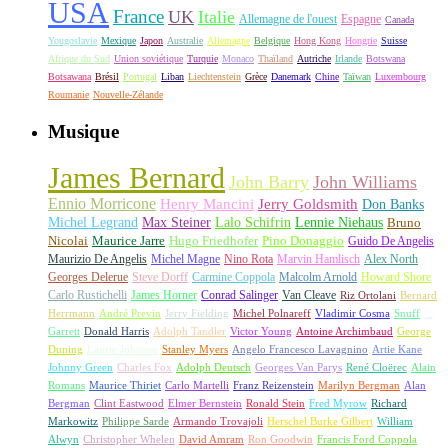
USA
France
UK
Italie
Allemagne de l'ouest
Espagne
Canada
Yougoslavie
Mexique
Japon
Australie
Allemagne
Belgique
Hong Kong
Hongrie
Suisse
Afrique du Sud
Union soviétique
Turquie
Monaco
Thaïland
Autriche
Irlande
Botswana
Botsawana
Brésil
Portugal
Liban
Liechtenstein
Grèce
Danemark
Chine
Taïwan
Luxembourg
Roumanie
Nouvelle-Zélande
Musique
James Bernard
John Barry
John Williams
Ennio Morricone
Henry Mancini
Jerry Goldsmith
Don Banks
Michel Legrand
Max Steiner
Lalo Schifrin
Lennie Niehaus
Bruno
Nicolai
Maurice Jarre
Hugo Friedhofer
Pino Donaggio
Guido De Angelis
Maurizio De Angelis
Michel Magne
Nino Rota
Marvin Hamlisch
Alex North
Georges Delerue
Steve Dorff
Carmine Coppola
Malcolm Arnold
Howard Shore
Carlo Rustichelli
James Horner
Conrad Salinger
Van Cleave
Riz Ortolani
Bernard
Herrmann
André Previn
Jerry Fielding
Michel Polnareff
Vladimir Cosma
Snuff
Garrett
Donald Harris
Adolph Tandler
Victor Young
Antoine Archimbaud
George
Duning
Laurie Johnson
Stanley Myers
Angelo Francesco Lavagnino
Artie Kane
Johnny Green
Charles Fox
Adolph Deutsch
Georges Van Parys
René Cloërec
Alain
Romans
Maurice Thiriet
Carlo Martelli
Franz Reizenstein
Marilyn Bergman
Alan
Bergman
Clint Eastwood
Elmer Bernstein
Ronald Stein
Fred Myrow
Richard
Markowitz
Philippe Sarde
Armando Trovajoli
Herschel Burke Gilbert
William
Alwyn
Christopher Whelen
David Amram
Ron Goodwin
Francis Ford Coppola