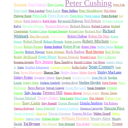
Peter Cushing
Newman
Paul Préboist
Perry Lopez
Peter Falk
Peter Lorre
Peter Sellers
Peter Woodthorpe
Peter Fonda
Peter Lawford
Phil Harris
Piero Lulli
Pierre Brasseur
Philippe Noiret
Pierre Brice
Pierre Grasset
Pierre Richard
Raf
Red Buttons
Raymond Pellegrin
Vallone
Ralph Baldwyn
Ralph Bates
Reginald Gardiner
Rhonda Fleming
Richard Bakalyan
Richard Burton
Rellys
Richard Carlson
Richard
Richard
Richard Kiel
Chamberlain
Richard Crenna
Richard Denning
Richard Gere
Widmark
Robert Dalban
Robert De Niro
Rita Hayworth
Robert Brown
Robert
Robert Mitchum
Robert Duvall
Robert Hossein
Donner
Robert Loggia
Robert
Robert Ryan
Robert Preston
Robert
Newton
Robert Redford
Robert Shaw
Robert Taylor
Rock Hudson
Rod Steiger
Vaughn
Robert Wagner
Rod Taylor
Robin Williams
Roger Moore
Roddy McDowall
Roman Polanski
Rory Calhoun
Ronald Lewis
Roy Jenson
Russ Tamblyn
Rosanna Arquette
Russell Collins
Sal Mineo
Sammy Davis
Sean Connery
Scarlett Johansson
Scilla Gabel
Jr.
Santo
Scatman Crothers
Sean
Shirley MacLaine
Serge Marquand
Sharon Tate
Shirley Jones
Penn
Shirley Knight
Sidney Poitier
Sondra Locke
Sophia
Sigourney Weaver
Sissy Spacek
Soon-Tek Oh
Sterling Hayden
Loren
Steve
Stanley Baker
Stefania Sandrelli
Stephen Boyd
Steve Forrest
McQueen
Steve Reeves
Susan Hayward
Stewart Granger
Susan Strasberg
Sylvester
Terence Hill
Telly Savalas
Stallone
Terence Morgan
Terence Stamp
Tetsuro Tamba
Thorley Walters
Thomas Mitchell
Tommy Lee
Tina Louise
Tom Cruise
Tom Skerritt
Tony Curtis
Ursula Andress
Jones
Trevor Howard
Val Kilmer
Tony Randall
Vincent Price
Veronica Carlson
Vanessa Redgrave
Vernon Dobtcheff
Veronica Cartwright
Vittorio Gassman
Vonetta McGee
Walter Gotell
Walter
Vincent Schiavelli
Virna Lisi
William Holden
Woody Allen
Matthau
Woody
Warren Oates
William Hickey
Yul Brynner
Yvonne
Strode
Yves Deniaud
Yves Montand
Yves Robert
Yvonne De Carlo