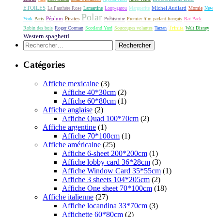
ETOILES
Michel Audiard
La Panthère Rose
Lamartine
Loup-garou
Marguerite
Momie
New
Polar
Péplum
Pirates
York
Paris
Préhistoire
Premier film parlant français
Rat Pack
Robin des bois
Roger Corman
Scotland Yard
Soucoupes volantes
Tarzan
Trinita
Walt Disney
Western spaghetti
Rechercher :
Catégories
Affiche mexicaine
(3)
Affiche 40*30cm
(2)
Affiche 60*80cm
(1)
Affiche anglaise
(2)
Affiche Quad 100*70cm
(2)
Affiche argentine
(1)
Affiche 70*100cm
(1)
Affiche américaine
(25)
Affiche 6-sheet 200*200cm
(1)
Affiche lobby card 36*28cm
(3)
Affiche Window Card 35*55cm
(1)
Affiche 3 sheets 104*205cm
(2)
Affiche One sheet 70*100cm
(18)
Affiche italienne
(27)
Affiche locandina 33*70cm
(3)
Affichette 60*80cm
(2)