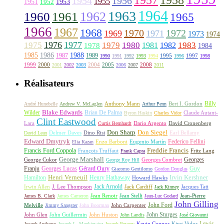
1958
1956
1954
1955
1951
1952
1953
1964
1963
1962
1960
1961
1965
1966
1967
1968
1970
1972
1969
1971
1973
1974
1976
1977
1975
1979
1980
1981
1983
1978
1982
1984
1985
1986
1988
1987
1989
1995
1997
1990
1991
1992
1993
1994
1996
1998
1999
2000
2004
2005
2008
2001
2002
2003
2006
2007
2011
Réalisateurs
Billy
Anthony Mann
André Hunebelle
Andrew V. McLaglen
Arthur Penn
Bert I. Gordon
Wilder
Blake Edwards
Brian De Palma
Claude Autant-
Byron Haskin
Charles Vidor
Clint Eastwood
Lara
David Cronenberg
Curtis Bernhardt
Dario Argento
Don Sharp
Don Siegel
David Lean
Delmer Daves
Dino Risi
Earl Bellamy
Edward Dmytryk
Federico Fellini
Elia Kazan
Enzo Barboni
Eugenio Martín
Freddie Francis
Francis Ford Coppola
François Truffaut
Fritz Lang
Frank Capra
George Marshall
George Cukor
Georges
George Roy Hill
Georges Combret
Franju
Georges Lucas
Gérard Oury
Guy
Giacomo Gentilomo
Gordon Douglas
Irvin Kershner
Henri Verneuil
Henry Hathaway
Hamilton
Howard Hawks
Jack Arnold
Jacques Tati
Irwin Allen
J. Lee Thompson
Jack Cardiff
Jack Kinney
James B. Clark
James Cameron
Jean Renoir
Jean Stelli
Jean-Luc Godard
Jean-Pierre
John Gilling
John Carpenter
John Ford
Melville
Jimmy Sangster
John Boorman
John Sturges
John Huston
John Glen
John Guillermin
John Landis
José Giovanni
Lewis
King Vidor
Joseph Anthony
Joseph L. Mankiewicz
Joseph Pevney
Kevin Connor