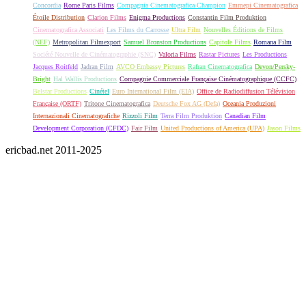
Concordia
Rome Paris Films
Compagnia Cinematografica Champion
Emmepi Cinematografica
Étoile Distribution
Clarion Films
Enigma Productions
Constantin Film Produktion
Cinematografica Associati
Les Films du Carrosse
Ultra Film
Nouvelles Éditions de Films
(NEF)
Metropolitan Filmexport
Samuel Bronston Productions
Capitole Films
Romana Film
Société Nouvelle de Cinématographie (SNC)
Valoria Films
Rastar Pictures
Les Productions
Jacques Roitfeld
Jadran Film
AVCO Embassy Pictures
Rafran Cinematografica
Devon/Persky-
Bright
Hal Wallis Productions
Compagnie Commerciale Française Cinématographique (CCFC)
Belstar Productions
Cinétel
Euro International Film (EIA)
Office de Radiodiffusion Télévision
Française (ORTF)
Tritone Cinematografica
Deutsche Fox AG (Defa)
Oceania Produzioni
Internazionali Cinematografiche
Rizzoli Film
Terra Film Produktion
Canadian Film
Development Corporation (CFDC)
Fair Film
United Productions of America (UPA)
Jason Films
ericbad.net 2011-2025