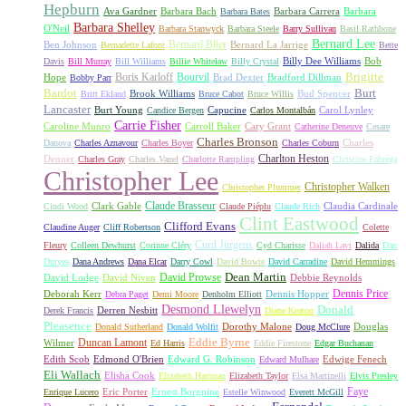
Hepburn
Ava Gardner
Barbara Bach
Barbara Carrera
Barbara
Barbara Bates
Barbara Shelley
O'Neil
Barbara Stanwyck
Barbara Steele
Barry Sullivan
Basil Rathbone
Bernard Lee
Bernard Blier
Ben Johnson
Bernard La Jarrige
Bernadette Lafont
Bette
Billy Dee Williams
Bob
Davis
Bill Murray
Bill Williams
Billie Whitelaw
Billy Crystal
Boris Karloff
Bourvil
Brigitte
Hope
Brad Dexter
Bradford Dillman
Bobby Parr
Bardot
Burt
Brook Williams
Bud Spencer
Britt Ekland
Bruce Cabot
Bruce Willis
Lancaster
Burt Young
Capucine
Carol Lynley
Candice Bergen
Carlos Montalbán
Carrie Fisher
Caroline Munro
Carroll Baker
Cary Grant
Catherine Deneuve
Cesare
Charles Bronson
Charles
Danova
Charles Aznavour
Charles Boyer
Charles Coburn
Charlton Heston
Denner
Charles Gray
Charles Vanel
Charlotte Rampling
Christine Fabréga
Christopher Lee
Christopher Walken
Christopher Plummer
Claude Brasseur
Clark Gable
Claudia Cardinale
Cindi Wood
Claude Piéplu
Claude Rich
Clint Eastwood
Clifford Evans
Claudine Auger
Cliff Robertson
Colette
Curd Jürgens
Fleury
Colleen Dewhurst
Corinne Cléry
Cyd Charisse
Daliah Lavi
Dalida
Dan
Duryea
Dana Andrews
Dana Elcar
Darry Cowl
David Bowie
David Carradine
David Hemmings
David Prowse
Dean Martin
David Lodge
David Niven
Debbie Reynolds
Dennis Price
Deborah Kerr
Dennis Hopper
Debra Paget
Demi Moore
Denholm Elliott
Desmond Llewelyn
Donald
Derren Nesbitt
Derek Francis
Diane Keaton
Pleasence
Dorothy Malone
Douglas
Donald Sutherland
Donald Wolfit
Doug McClure
Duncan Lamont
Eddie Byrne
Wilmer
Ed Harris
Eddie Firestone
Edgar Buchanan
Edith Scob
Edmond O'Brien
Edward G. Robinson
Edwige Fenech
Edward Mulhare
Eli Wallach
Elisha Cook
Elizabeth Hartman
Elizabeth Taylor
Elsa Martinelli
Elvis Presley
Faye
Eric Porter
Ernest Borgnine
Enrique Lucero
Estelle Winwood
Everett McGill