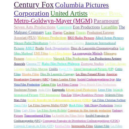
Century Fox
Columbia Pictures
Corporation
United Artists
Warner Bros.
Metro-Goldwyn-Mayer (MGM)
Paramount
Seven Arts Productions
Gaumont
Eon Productions
Lucasfilm
The
Malpaso Company
Lux
Danjaq
Cocinor
Titanus
Produzioni Europee
Associati (PEA)
Malpaso Productions
RKO Radio Pictures
Allied Artists Pictures
Warner-Pathé Distributors
Pathé Consortium Cinéma
American International
Pictures
AMLF
Prodis
Rank Organisation
Dino de Laurentiis Cinematografica
Les
films Marbeuf
EMI Films
Les Films Ariane
La compagnie Mirisch
Filmways
Pictures
Amicus Productions
Warwick Film Productions
Les Productions Artistes
Associés
Cinema 77
Rialto Film Preben-Philipsen
Zoetrope Studios
Les Films Jacques
Leitienne
Les Films Marceau
Cinédis
Rapid Film
United International Pictures (UIP)
Cerito
Films
Mondex Films
Dino De Laurentiis Company
Les films Fernand Rivers
American
Broadcasting Company (ABC)
Franco London Films
Societé Cinématographique Lyre
Alta
Vista Film Production
Galatea Film
Les Films Corona
Tigon British Film Productions
Touchstone Pictures
Avala Film
Europrodis
Edward Small Productions
Leone Film
Selznick
International Pictures
PSO International
Fox-Lira
Village Roadshow Pictures
Atlántida Films
Mars Film
Société Nouvelle des Établissements Gaumont (SNEG)
Les Films Christian Fechner
Dania Film
Les Films Georges Muller (FGM)
Hawk Films
Walt Disney Productions
Specta
Films
Cady Films
Les Films Roger Richebé
Comptoir du film français production
Embassy
Pictures
Transcontinental Films
La Société des Films Sirius
Société Française de
Cinématographie (SFC)
Compagnie Française de Distribution Cinématographique (CFDC)
Comptoir Français du Film (CFF)
Excelsa Film
Intermondia Films
Glomer Film
Les Films