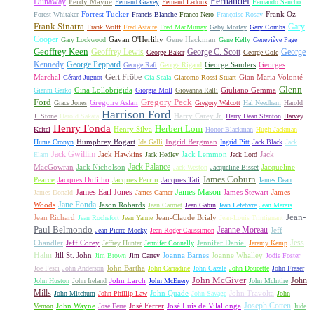
Fernandel
Dunaway
Ferdy Mayne
Fernand Gravey
Fernand Ledoux
Fernando Sancho
Forrest Tucker
Frank Oz
Forest Whitaker
Francis Blanche
Franco Nero
Françoise Rosay
Frank Sinatra
Gary
Frank Wolff
Fred Astaire
Fred MacMurray
Gaby Morlay
Gary Combs
Cooper
Gavan O'Herlihy
Gene Hackman
Gary Lockwood
Gene Kelly
Geneviève Page
Geoffrey Keen
Geoffrey Lewis
George C. Scott
George
George Baker
George Cole
Kennedy
George Peppard
George Sanders
Georges
George Raft
George Rigaud
Gert Fröbe
Marchal
Gian Maria Volonté
Gérard Jugnot
Gia Scala
Giacomo Rossi-Stuart
Glenn
Gina Lollobrigida
Giuliano Gemma
Gianni Garko
Giorgia Moll
Giovanna Ralli
Gregory Peck
Ford
Grégoire Aslan
Grace Jones
Gregory Walcott
Hal Needham
Harold
Harrison Ford
Harry Carey Jr.
J. Stone
Harold Sakata
Harry Dean Stanton
Harvey
Henry Fonda
Herbert Lom
Henry Silva
Keitel
Honor Blackman
Hugh Jackman
Humphrey Bogart
Ingrid Bergman
Hume Cronyn
Ida Galli
Ingrid Pitt
Jack Black
Jack
Jack Gwillim
Jack Hawkins
Jack Lemmon
Jack
Elam
Jack Hedley
Jack Lord
Jack Palance
MacGowran
Jack Nicholson
Jacqueline
Jack Weston
Jacqueline Bisset
James Coburn
Pearce
Jacques Dufilho
Jacques Perrin
Jacques Tati
James Dean
James Earl Jones
James Mason
James Stewart
James
James Donald
James Garner
Jane Fonda
Woods
Jason Robards
Jean Carmet
Jean Gabin
Jean Lefebvre
Jean Marais
Jean-
Jean Richard
Jean-Claude Brialy
Jean Rochefort
Jean Yanne
Jean-Louis Trintignant
Paul Belmondo
Jeanne Moreau
Jeff
Jean-Pierre Mocky
Jean-Roger Caussimon
Jess
Chandler
Jeff Corey
Jennifer Daniel
Jeffrey Hunter
Jennifer Connelly
Jeremy Kemp
Hahn
Jill St. John
Joanna Barnes
Joanne Whalley
Jim Brown
Jim Carrey
Jodie Foster
John Bartha
Joe Pesci
John Anderson
John Carradine
John Cazale
John Doucette
John Fraser
John McGiver
John
John Larch
John Huston
John Ireland
John McEnery
John McIntire
Mills
John Quade
John Travolta
John Mitchum
John Phillip Law
John Savage
John
Joseph Cotten
John Wayne
José Ferrer
José Luis de Vilallonga
Vernon
José Ferre
Jude