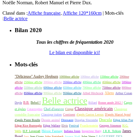
Noëlle Norman, Robert Manuel et Pierre Dux.
Classé dans :
Affiche française
,
Affiche 120*160cm
|
Mots-clés
:
Belle actrice
Bilan 2020
Tous les chiffres de fréquentation 2020
Le bilan est disponible ici!
Mots-clés
"Délicieuse" Audrey Hepburn
1000ème affiche
100ème affiche
150ème affiche
200ème
affiche
250ème affiche
300ème affiche
350ème affiche
400ème affiche
450ème affiche
500ème
affiche
550ème affiche
600ème affiche
650ème affiche
700ème affiche
750ème affiche
800ème
Aliens
affiche
850ème affiche
900ème affiche
950ème affiche
Alfred Hitchcock
Arthur Conan
Belle actrice
B.B.
Bebel !
Capes
Doyle
Billard
Bonne année 2012 !
Classique américain
et épées
Classique
Catastrophes
Chef-d'oeuvre
Cirque
comédie française
Classique italien
Continent
d'après Gaston Leroux
D'après Marcel Aymé
Dracula
Dessin animé
d'après Pierre Boulle
Dinosaure
Douglas Slocombe
Edgar Allan Poe
Frankenstein
Edgar Rice Burroughs
Edgar Wallace
Elvis
Festival
Georges Simenon
H.G.
James
Héroic Fantasy
Wells
H.P. Lovecraft
Indiana Jones
Inspecteur Harry
J.R.R. Tolkien
Bond
LA GUERRE DES
Jazz
Jean Giono
John Steinbeck
Joyeux Noël
Jules Verne