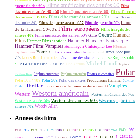
Films américains des années 60
guerre fin des 60's
Films
d'aventure des années 40 et 50
Films d'épouvante des années 60s
Films d'horreur
Films d'horreur des années 70's
des années 50's 60's
Films d'horreur
Films
des années 80's
Films de guerre avant 1957
Films de guerre fin 50's
Films européens
de la Hammer 50/60's
Films français des
Guerre
Hammer
années 40's
Films musicaux des années 50's
Giallo
Films
Hammer Films non Fantastique
Hammer Films exotique
Hammer Films Vampires
Hommage à Christopher Lee
Hôpitaux
Horreur
James Bond post
Indiana Jones l'intrépide
psychiatriques
James Bond
La classe Roger Soubie
70's
James Bond seventies
L'aventure des sixties
Michel Landi
!
LA GUERRE DES ETOILES
Lino Ventura
Mystère
Polar
Péplum américain
Péplum européen
Pirates et corsaires
Panthère Rose
Polar 30's / 40's
Polar 50's
Polar des sixties
Productions Hammer
Science-
Thriller
Vampires
Tour du monde des comédies des années 80
Fiction
Western américain
Western
Western américain des 70s
Western des années 60's
Western des années 50's
Western spaghetti des
Woody Allen
années 70's
Années des films
1949
1950
1932
1937
1939
1941
1943
1946
1930
1933
1940
1942
1945
1947
1948
1959
1957