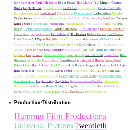
John Carpenter
Basil Poledouris
Roger Edens
Skip Martin
Paul Misraki
George
Bruns
Leigh Harline
Vincent Scotto
Lester Lee
Tristram Cary
Leonard Salzedo
Krzysztof Komeda
David Arnold
Gianni Ferrio
Kyle Eastwood
Stanley Wilson
Vangelis
Charles Strouse
Quincy Jones
Henri Crolla
André Hodeir
Hubert Rostaing
Jean-Louis Ducarme
Ralph Ferraro
Piero Umiliani
Jacques Brel
François Rauber
Henri Bourtayre
Hans May
Paul
Dunlap
Richard Rodney Bennett
Daniele Amfitheatrof
Billy Goldenberg
Christian Chevallier
Martial Solal
Jacques Métehen
David Buttolph
'By' Dunham
Richard LaSalle
Fritz Wenneis
Lothar Brühne
Sol Kaplan
Roy Webb
Gerard Schurmann
Alan Howarth
Michael Kamen
f
Massimo Morante
Fabio Pignatelli
Claudio Simonetti
David Gibson
Harry Manfredini
Dario
Argento
Robert de Nesle
Steve Boeddeker
John Cacavas
Paul Ferris
Martin Böttcher
Keith
Papworth
Georges Auric
Mario Nascimbene
David Munrow
Ian Underwood
Trevor Jones
Remi
Gassmann
Artie Butler
Franz Waxman
Bronislau Kaper
Friedrich Hollaender
Walter Scharf
Nelson Riddle
Hans J. Salter
Lionel Newman
Luis Bacalov
François de Roubaix
Paul J. Smith
Harry Connick Jr.
David Newman
George Fenton
John Ottman
Paul Haslinger
Rolfe Kent
Hans
Zimmer
Peter Best
Raymond Lefevre
Geoffrey Burgon
Claude Bolling
Laurence Rosenthal
Jesús García Leoz
Joseph J. Lilley
Tony Aubin
Raymond Gallois-Montbrun
Marceau Van
Hoorebecke
Henri Forterre
Herbert Stothart
Irving Gertz
Herman Stein
Jean Marion
Louis
Beydts
Richard Rodgers
Albert Raisner
Mikis Theodorakis
Bruce Montgomery
Production/Distribution
Hammer Film Productions
Universal Pictures
Twentieth