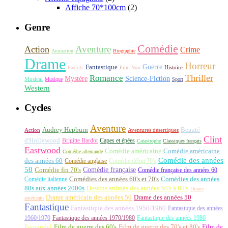
Affiche 70*100cm
(2)
Genre
Comédie
Aventure
Action
Crime
Animation
Biographie
Drame
Horreur
Fantastique
Guerre
Histoire
Famille
Film-Noir
Thriller
Romance
Science-Fiction
Mystère
Musical
Musique
Sport
Western
Cycles
Aventure
Audrey Hepburn
Beauté
Aventures désertiques
Action
Clint
d'Hollywood
Brigitte Bardot
Capes et épées
Catastrophe
Classiques français
Eastwood
Comédie américaine
Comédie américaine
Comédie allemande
Comédie des années
des années 60
Comédie anglaise
Comédie début 70's
50
Comédie française
Comédie fin 70's
Comédie française des années 60
Comédie italienne
Comédies des années 60's et 70's
Comédies des années
80s aux années 2000s
Dessins animés des années 50's à 80's
Drame
Drame américain des années 50
Drame des années 50
américain
Fantastique
Fantastique des années 1950/1960
Fantastique des années
1960/1970
Fantastique des années 1970/1980
Fantastique des années 1980
Fernandel
Film de guerre des 60's
Film de guerre des 70's et 80's
Film de