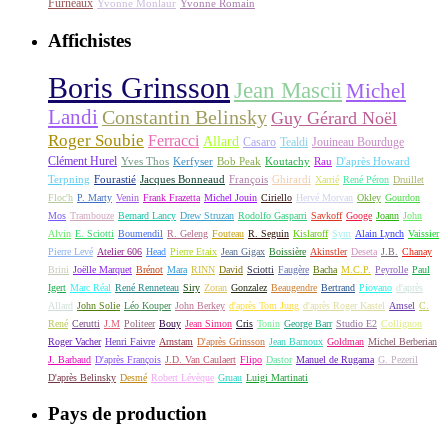
Furneaux
Yvonne Monlaur
Yvonne Romain
Affichistes
Boris Grinsson
Jean Mascii
Michel
Landi
Constantin Belinsky
Guy Gérard Noël
Roger Soubie
Ferracci
Allard
Casaro
Tealdi
Jouineau Bourduge
Clément Hurel
Yves Thos
Kerfyser
Bob Peak
Koutachy
Rau
D'après Howard
Terpning
Fourastié
Jacques Bonneaud
François
Ghirardi
Xarrié
René Péron
Druillet
Floc'h
P. Marty
Venin
Frank Frazetta
Michel Jouin
Ciriello
Hervé Morvan
Okley
Gourdon
Mos
Trambouze
Bernard Lancy
Drew Struzan
Rodolfo Gasparri
Savkoff
Googe
Joann
John
Alvin
E. Sciotti
Boumendil
R. Geleng
Fouteau
R. Seguin
Kislaroff
Sym
Alain Lynch
Vaissier
Pierre Levé
Atelier 606
Head
Pierre Etaix
Jean Gigax
Boissière
Akinstler
Deseta
J.B.
Chanay
Brini
Joëlle Marquet
Brénot
Mara
RINN
David
Sciotti
Faugère
Bacha
M.C.P.
Peyrolle
Paul
Igert
Marc Réal
René Renneteau
Siry
Zoran
Gonzalez
Beaugendre
Bertrand
Piovano
d'après
Allard
John Solie
Léo Kouper
John Berkey
d'après Tom Jung
d'après Roger Kastel
Amsel
C.
René
Cerutti
J.M
Politeer
Bouy
Jean Simon
Cris
Tonin
George Barr
Studio E2
Collignon
Roger Vacher
Henri Faivre
Arnstam
D'après Grinsson
Jean Barnoux
Goldman
Michel Berberian
J. Barbaud
D'après François
J.D. Van Caulaert
Flipo
Dastor
Manuel de Rugama
G. Pezeril
D'après Belinsky
Desmé
Robert Lévèque
Gruau
Luigi Martinati
Pays de production