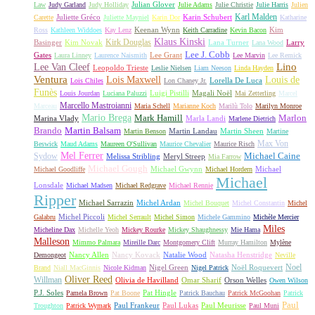
Julian Glover
Law
Judy Garland
Judy Holliday
Julie Adams
Julie Christie
Julie Harris
Julien
Karl Malden
Juliette Gréco
Karin Schubert
Carette
Juliette Mayniel
Karin Dor
Katharine
Keenan Wynn
Kim
Ross
Kathleen Widdoes
Kay Lenz
Keith Carradine
Kevin Bacon
Klaus Kinski
Kirk Douglas
Basinger
Kim Novak
Lana Turner
Larry
Lana Wood
Lee J. Cobb
Gates
Lee Grant
Laura Linney
Laurence Naismith
Lee Marvin
Lee Remick
Lino
Lee Van Cleef
Leopoldo Trieste
Leslie Nielsen
Liam Neeson
Linda Hayden
Ventura
Lois Maxwell
Louis de
Lorella De Luca
Lois Chiles
Lon Chaney Jr.
Funès
Luigi Pistilli
Magali Noël
Louis Jourdan
Luciana Paluzzi
Mai Zetterling
Marcel
Marcello Mastroianni
Marceau
Maria Schell
Marianne Koch
Marilù Tolo
Marilyn Monroe
Mario Brega
Mark Hamill
Marlon
Marina Vlady
Marla Landi
Marlene Dietrich
Martin Balsam
Brando
Martin Landau
Martin Sheen
Martin Benson
Martine
Max Von
Beswick
Maud Adams
Maureen O'Sullivan
Maurice Chevalier
Maurice Risch
Mel Ferrer
Sydow
Michael Caine
Melissa Stribling
Meryl Streep
Mia Farrow
Michael Gough
Michael Gwynn
Michael
Michael Goodliffe
Michael Hordern
Michael
Lonsdale
Michael Madsen
Michael Redgrave
Michael Rennie
Ripper
Michael Sarrazin
Michel Ardan
Michel Bouquet
Michel Constantin
Michel
Michel Piccoli
Galabru
Michel Serrault
Michel Simon
Michele Gammino
Michèle Mercier
Miles
Micheline Dax
Michelle Yeoh
Mickey Rourke
Mickey Shaughnessy
Mie Hama
Malleson
Mimmo Palmara
Mireille Darc
Montgomery Clift
Murray Hamilton
Mylène
Nancy Allen
Nancy Kovack
Natalie Wood
Natasha Henstridge
Demongeot
Neville
Noel
Nigel Green
Noël Roquevert
Brand
Niall MacGinnis
Nicole Kidman
Nigel Patrick
Oliver Reed
Willman
Olivia de Havilland
Omar Sharif
Orson Welles
Owen Wilson
P.J. Soles
Pat Hingle
Pamela Brown
Pat Boone
Patrick Bauchau
Patrick McGoohan
Patrick
Paul
Paul Frankeur
Paul Lukas
Paul Meurisse
Troughton
Patrick Wymark
Paul Muni