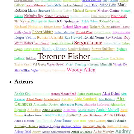
Mark
Gilbert
Mario Bava
Lewis Milestone
Louis Malle
Luchino Visconti
Lucio Fulci
Robson
Michael Carreras
Michael Cimino
Martin Scorsese
Maurice Labro
Michael
Nicholas Ray
Winner
Norbert Carbonnaux
Norman Jewison
Otto Preminger
Peter Sasdy
Philippe de Broca
Phil Karlson
R.G. Springsteen
Ralph Nelson
Richard Carlson
Richard Fleischer
Richard Quine
Richard Lester
Richard Marquand
Richard Thorpe
Ridley Scott
Robert Aldrich
Robert Mulligan
Robert Wise
Roger Corman
Roger Richebé
Roger Vadim
Roman Polanski
Roy
Ron Howard
Ronald Neame
Roy Rowland
Sergio Leone
Ward Baker
Sam Wood
Sergio Corbucci
Sidney Gilliat
Sidney
Stanley Donen
Steven Spielberg
Stanley Kubrick
Sydney
Hayers
Sidney Lumet
Terence Fisher
Pollack
Ted Post
Terence Young
Tim Burton
Val Guest
Vincente Minnelli
Tonino Valerii
Vernon Sewell
Victor Fleming
Vittorio De
Woody Allen
Sica
William Wyler
Wolfgang Reitherman
Acteurs
Alain Delon
Adolfo Celi
Agnes Moorehead
Adrienne Corri
Akiko Wakabayashi
Alan
Alec
Aldo Sambrell
Rickman
Albert Moses
Alberto Sordi
Aldo Ray
Alec Baldwin
Guinness
Alexander Davion
Alexander Knox
Alexandre
Alexander Lockwood
André Morell
Rignault
Alfie Bass
Alfio Caltabiano
Alida Valli
Alison Doody
André
Andrew Keir
Andrex
Anita Ekberg
Andrea Aureli
Angie Dickinson
Pousse
Ann Dvorak
Anne Baxter
Anouk Aimée
Anita Pallenberg
Anne Helm
Annie Girardot
Anthony Daniels
Anthony Quayle
Anthony Quinn
Anthony Higgins
Anthony Perkins
Audrey
Arlene Dahl
Audie Murphy
Arletty
Arnold Schwarzenegger
Arthur O'Connell