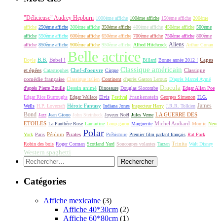
"Délicieuse" Audrey Hepburn
1000ème affiche
100ème affiche
150ème affiche
200ème
affiche
250ème affiche
300ème affiche
350ème affiche
400ème affiche
450ème affiche
500ème
affiche
550ème affiche
600ème affiche
650ème affiche
700ème affiche
750ème affiche
800ème
Aliens
affiche
850ème affiche
900ème affiche
950ème affiche
Alfred Hitchcock
Arthur Conan
Belle actrice
B.B.
Bebel !
Capes
Doyle
Billard
Bonne année 2012 !
Classique américain
et épées
Classique
Catastrophes
Chef-d'oeuvre
Cirque
comédie française
Classique italien
Continent
d'après Gaston Leroux
D'après Marcel Aymé
Dracula
Dessin animé
d'après Pierre Boulle
Dinosaure
Douglas Slocombe
Edgar Allan Poe
Frankenstein
Edgar Rice Burroughs
Edgar Wallace
Elvis
Festival
Georges Simenon
H.G.
James
Héroic Fantasy
Wells
H.P. Lovecraft
Indiana Jones
Inspecteur Harry
J.R.R. Tolkien
Bond
LA GUERRE DES
Jazz
Jean Giono
John Steinbeck
Joyeux Noël
Jules Verne
ETOILES
Michel Audiard
La Panthère Rose
Lamartine
Loup-garou
Marguerite
Momie
New
Polar
Péplum
Pirates
York
Paris
Préhistoire
Premier film parlant français
Rat Pack
Robin des bois
Roger Corman
Scotland Yard
Soucoupes volantes
Tarzan
Trinita
Walt Disney
Western spaghetti
Rechercher :
Catégories
Affiche mexicaine
(3)
Affiche 40*30cm
(2)
Affiche 60*80cm
(1)