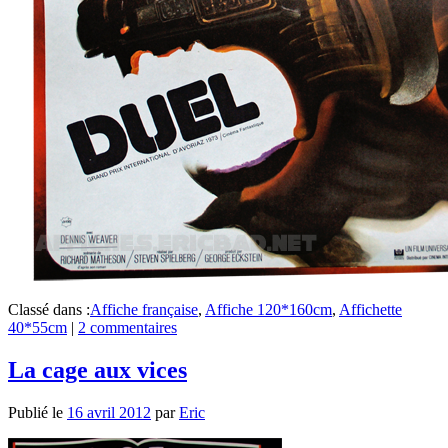
Classé dans :
Affiche française
,
Affiche 120*160cm
,
Affichette
40*55cm
|
2 commentaires
La cage aux vices
Publié le
16 avril 2012
par
Eric