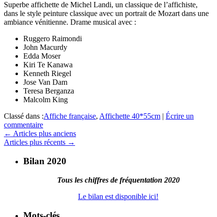
Superbe affichette de Michel Landi, un classique de l’affichiste,
dans le style peinture classique avec un portrait de Mozart dans une
ambiance vénitienne. Drame musical avec :
Ruggero Raimondi
John Macurdy
Edda Moser
Kiri Te Kanawa
Kenneth Riegel
Jose Van Dam
Teresa Berganza
Malcolm King
Classé dans :
Affiche française
,
Affichette 40*55cm
|
Écrire un
commentaire
Navigation
←
Articles plus anciens
Articles plus récents
→
au
sein
Bilan 2020
des
Tous les chiffres de fréquentation 2020
articles
Le bilan est disponible ici!
Mots-clés