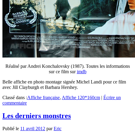
Réalisé par Andrei Konchalovsky (1987). Toutes les informations
sur ce film sur
imdb
Belle affiche en photo montage signée Michel Landi pour ce film
avec Jill Clayburgh et Barbara Hershey.
Classé dans :
Affiche française
,
Affiche 120*160cm
|
Écrire un
commentaire
Les derniers monstres
Publié le
11 avril 2012
par
Eric