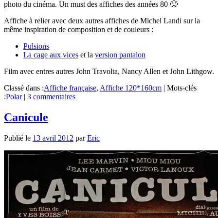
photo du cinéma. Un must des affiches des années 80 🙂
Affiche à relier avec deux autres affiches de Michel Landi sur la
même inspiration de composition et de couleurs :
Pulsions
La cage aux vices
et la
version pantalon
Film avec entres autres John Travolta, Nancy Allen et John Lithgow.
Classé dans :
Affiche française
,
Affiche 120*160cm
|
Mots-clés
:
Polar
|
3 commentaires
Canicule
Publié le
13 avril 2012
par
Eric