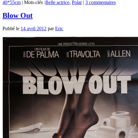
40*55cm
|
Mots-clés :
Belle actrice
,
Polar
|
3 commentaires
Blow Out
Publié le
14 avril 2012
par
Eric