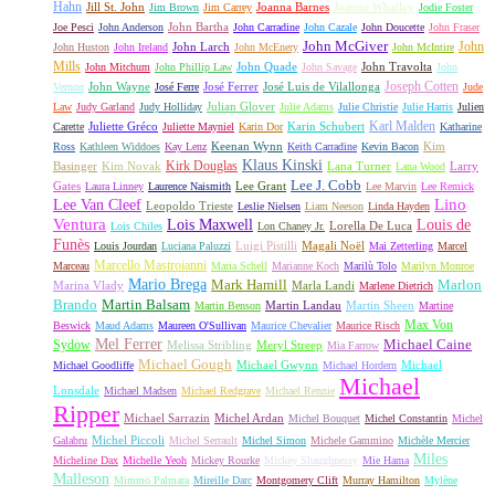
Hahn
Jill St. John
Joanna Barnes
Joanne Whalley
Jim Brown
Jim Carrey
Jodie Foster
John Bartha
Joe Pesci
John Anderson
John Carradine
John Cazale
John Doucette
John Fraser
John McGiver
John
John Larch
John Huston
John Ireland
John McEnery
John McIntire
Mills
John Quade
John Travolta
John Mitchum
John Phillip Law
John Savage
John
Joseph Cotten
John Wayne
José Ferrer
José Luis de Vilallonga
Vernon
José Ferre
Jude
Julian Glover
Law
Judy Garland
Judy Holliday
Julie Adams
Julie Christie
Julie Harris
Julien
Karl Malden
Juliette Gréco
Karin Schubert
Carette
Juliette Mayniel
Karin Dor
Katharine
Keenan Wynn
Kim
Ross
Kathleen Widdoes
Kay Lenz
Keith Carradine
Kevin Bacon
Klaus Kinski
Kirk Douglas
Basinger
Kim Novak
Lana Turner
Larry
Lana Wood
Lee J. Cobb
Gates
Lee Grant
Laura Linney
Laurence Naismith
Lee Marvin
Lee Remick
Lino
Lee Van Cleef
Leopoldo Trieste
Leslie Nielsen
Liam Neeson
Linda Hayden
Ventura
Lois Maxwell
Louis de
Lorella De Luca
Lois Chiles
Lon Chaney Jr.
Funès
Luigi Pistilli
Magali Noël
Louis Jourdan
Luciana Paluzzi
Mai Zetterling
Marcel
Marcello Mastroianni
Marceau
Maria Schell
Marianne Koch
Marilù Tolo
Marilyn Monroe
Mario Brega
Mark Hamill
Marlon
Marina Vlady
Marla Landi
Marlene Dietrich
Martin Balsam
Brando
Martin Landau
Martin Sheen
Martin Benson
Martine
Max Von
Beswick
Maud Adams
Maureen O'Sullivan
Maurice Chevalier
Maurice Risch
Mel Ferrer
Sydow
Michael Caine
Melissa Stribling
Meryl Streep
Mia Farrow
Michael Gough
Michael Gwynn
Michael
Michael Goodliffe
Michael Hordern
Michael
Lonsdale
Michael Madsen
Michael Redgrave
Michael Rennie
Ripper
Michael Sarrazin
Michel Ardan
Michel Bouquet
Michel Constantin
Michel
Michel Piccoli
Galabru
Michel Serrault
Michel Simon
Michele Gammino
Michèle Mercier
Miles
Micheline Dax
Michelle Yeoh
Mickey Rourke
Mickey Shaughnessy
Mie Hama
Malleson
Mimmo Palmara
Mireille Darc
Montgomery Clift
Murray Hamilton
Mylène