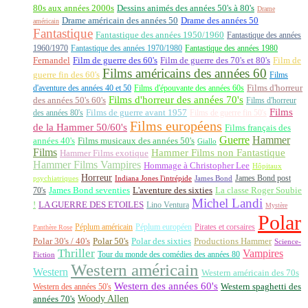
80s aux années 2000s
Dessins animés des années 50's à 80's
Drame
Drame américain des années 50
Drame des années 50
américain
Fantastique
Fantastique des années 1950/1960
Fantastique des années
1960/1970
Fantastique des années 1970/1980
Fantastique des années 1980
Fernandel
Film de guerre des 60's
Film de guerre des 70's et 80's
Film de
Films américains des années 60
guerre fin des 60's
Films
d'aventure des années 40 et 50
Films d'épouvante des années 60s
Films d'horreur
Films d'horreur des années 70's
des années 50's 60's
Films d'horreur
Films
des années 80's
Films de guerre avant 1957
Films de guerre fin 50's
Films européens
de la Hammer 50/60's
Films français des
Guerre
Hammer
années 40's
Films musicaux des années 50's
Giallo
Films
Hammer Films non Fantastique
Hammer Films exotique
Hammer Films Vampires
Hommage à Christopher Lee
Hôpitaux
Horreur
James Bond post
Indiana Jones l'intrépide
psychiatriques
James Bond
La classe Roger Soubie
70's
James Bond seventies
L'aventure des sixties
Michel Landi
!
LA GUERRE DES ETOILES
Lino Ventura
Mystère
Polar
Péplum américain
Péplum européen
Pirates et corsaires
Panthère Rose
Polar 30's / 40's
Polar 50's
Polar des sixties
Productions Hammer
Science-
Thriller
Vampires
Tour du monde des comédies des années 80
Fiction
Western américain
Western
Western américain des 70s
Western des années 60's
Western des années 50's
Western spaghetti des
Woody Allen
années 70's