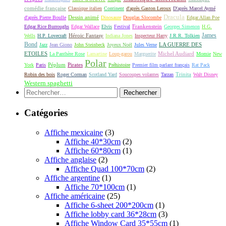
comédie française
Classique italien
Continent
d'après Gaston Leroux
D'après Marcel Aymé
Dracula
Dessin animé
d'après Pierre Boulle
Dinosaure
Douglas Slocombe
Edgar Allan Poe
Frankenstein
Edgar Rice Burroughs
Edgar Wallace
Elvis
Festival
Georges Simenon
H.G.
James
Héroic Fantasy
Wells
H.P. Lovecraft
Indiana Jones
Inspecteur Harry
J.R.R. Tolkien
Bond
LA GUERRE DES
Jazz
Jean Giono
John Steinbeck
Joyeux Noël
Jules Verne
ETOILES
Michel Audiard
La Panthère Rose
Lamartine
Loup-garou
Marguerite
Momie
New
Polar
Péplum
Pirates
York
Paris
Préhistoire
Premier film parlant français
Rat Pack
Robin des bois
Roger Corman
Scotland Yard
Soucoupes volantes
Tarzan
Trinita
Walt Disney
Western spaghetti
Rechercher :
Catégories
Affiche mexicaine
(3)
Affiche 40*30cm
(2)
Affiche 60*80cm
(1)
Affiche anglaise
(2)
Affiche Quad 100*70cm
(2)
Affiche argentine
(1)
Affiche 70*100cm
(1)
Affiche américaine
(25)
Affiche 6-sheet 200*200cm
(1)
Affiche lobby card 36*28cm
(3)
Affiche Window Card 35*55cm
(1)