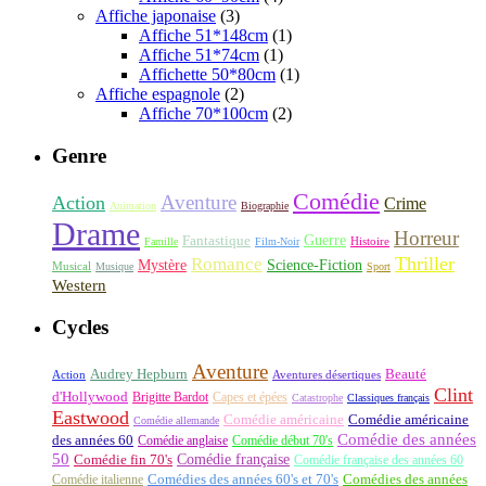
Affiche japonaise
(3)
Affiche 51*148cm
(1)
Affiche 51*74cm
(1)
Affichette 50*80cm
(1)
Affiche espagnole
(2)
Affiche 70*100cm
(2)
Genre
Comédie
Aventure
Action
Crime
Animation
Biographie
Drame
Horreur
Fantastique
Guerre
Histoire
Famille
Film-Noir
Thriller
Romance
Science-Fiction
Mystère
Musical
Musique
Sport
Western
Cycles
Aventure
Audrey Hepburn
Beauté
Aventures désertiques
Action
Clint
d'Hollywood
Brigitte Bardot
Capes et épées
Catastrophe
Classiques français
Eastwood
Comédie américaine
Comédie américaine
Comédie allemande
Comédie des années
des années 60
Comédie anglaise
Comédie début 70's
50
Comédie française
Comédie fin 70's
Comédie française des années 60
Comédie italienne
Comédies des années 60's et 70's
Comédies des années