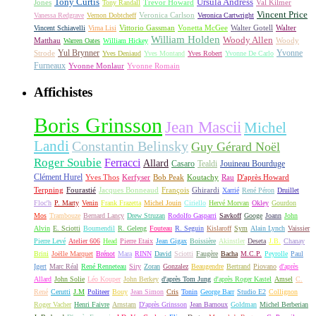
Tony Curtis
Ursula Andress
Jones
Trevor Howard
Val Kilmer
Tony Randall
Vincent Price
Veronica Carlson
Vanessa Redgrave
Vernon Dobtcheff
Veronica Cartwright
Vittorio Gassman
Vonetta McGee
Walter Gotell
Walter
Vincent Schiavelli
Virna Lisi
William Holden
Woody Allen
Matthau
Woody
Warren Oates
William Hickey
Yul Brynner
Yvonne
Strode
Yves Deniaud
Yves Montand
Yves Robert
Yvonne De Carlo
Furneaux
Yvonne Monlaur
Yvonne Romain
Affichistes
Boris Grinsson
Jean Mascii
Michel
Landi
Constantin Belinsky
Guy Gérard Noël
Roger Soubie
Ferracci
Allard
Casaro
Tealdi
Jouineau Bourduge
Clément Hurel
Yves Thos
Kerfyser
Bob Peak
Koutachy
Rau
D'après Howard
Terpning
Fourastié
Jacques Bonneaud
François
Ghirardi
Xarrié
René Péron
Druillet
Floc'h
P. Marty
Venin
Frank Frazetta
Michel Jouin
Ciriello
Hervé Morvan
Okley
Gourdon
Mos
Trambouze
Bernard Lancy
Drew Struzan
Rodolfo Gasparri
Savkoff
Googe
Joann
John
Alvin
E. Sciotti
Boumendil
R. Geleng
Fouteau
R. Seguin
Kislaroff
Sym
Alain Lynch
Vaissier
Pierre Levé
Atelier 606
Head
Pierre Etaix
Jean Gigax
Boissière
Akinstler
Deseta
J.B.
Chanay
Brini
Joëlle Marquet
Brénot
Mara
RINN
David
Sciotti
Faugère
Bacha
M.C.P.
Peyrolle
Paul
Igert
Marc Réal
René Renneteau
Siry
Zoran
Gonzalez
Beaugendre
Bertrand
Piovano
d'après
Allard
John Solie
Léo Kouper
John Berkey
d'après Tom Jung
d'après Roger Kastel
Amsel
C.
René
Cerutti
J.M
Politeer
Bouy
Jean Simon
Cris
Tonin
George Barr
Studio E2
Collignon
Roger Vacher
Henri Faivre
Arnstam
D'après Grinsson
Jean Barnoux
Goldman
Michel Berberian