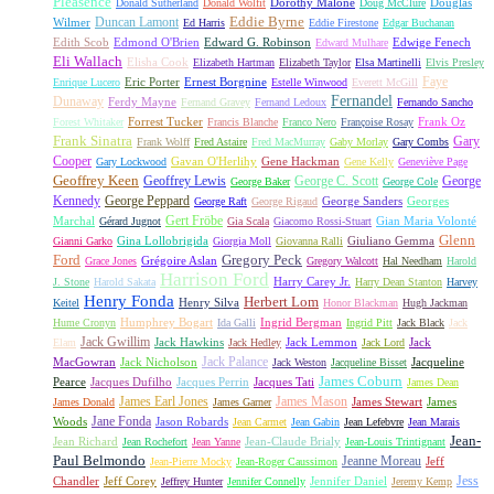
Pleasence
Dorothy Malone
Douglas
Donald Sutherland
Donald Wolfit
Doug McClure
Duncan Lamont
Eddie Byrne
Wilmer
Ed Harris
Eddie Firestone
Edgar Buchanan
Edith Scob
Edmond O'Brien
Edward G. Robinson
Edwige Fenech
Edward Mulhare
Eli Wallach
Elisha Cook
Elizabeth Hartman
Elizabeth Taylor
Elsa Martinelli
Elvis Presley
Faye
Eric Porter
Ernest Borgnine
Enrique Lucero
Estelle Winwood
Everett McGill
Fernandel
Dunaway
Ferdy Mayne
Fernand Gravey
Fernand Ledoux
Fernando Sancho
Forrest Tucker
Frank Oz
Forest Whitaker
Francis Blanche
Franco Nero
Françoise Rosay
Frank Sinatra
Gary
Frank Wolff
Fred Astaire
Fred MacMurray
Gaby Morlay
Gary Combs
Cooper
Gavan O'Herlihy
Gene Hackman
Gary Lockwood
Gene Kelly
Geneviève Page
Geoffrey Keen
Geoffrey Lewis
George C. Scott
George
George Baker
George Cole
Kennedy
George Peppard
George Sanders
Georges
George Raft
George Rigaud
Gert Fröbe
Marchal
Gian Maria Volonté
Gérard Jugnot
Gia Scala
Giacomo Rossi-Stuart
Glenn
Gina Lollobrigida
Giuliano Gemma
Gianni Garko
Giorgia Moll
Giovanna Ralli
Gregory Peck
Ford
Grégoire Aslan
Grace Jones
Gregory Walcott
Hal Needham
Harold
Harrison Ford
Harry Carey Jr.
J. Stone
Harold Sakata
Harry Dean Stanton
Harvey
Henry Fonda
Herbert Lom
Henry Silva
Keitel
Honor Blackman
Hugh Jackman
Humphrey Bogart
Ingrid Bergman
Hume Cronyn
Ida Galli
Ingrid Pitt
Jack Black
Jack
Jack Gwillim
Jack Hawkins
Jack Lemmon
Jack
Elam
Jack Hedley
Jack Lord
Jack Palance
MacGowran
Jack Nicholson
Jacqueline
Jack Weston
Jacqueline Bisset
James Coburn
Pearce
Jacques Dufilho
Jacques Perrin
Jacques Tati
James Dean
James Earl Jones
James Mason
James Stewart
James
James Donald
James Garner
Jane Fonda
Woods
Jason Robards
Jean Carmet
Jean Gabin
Jean Lefebvre
Jean Marais
Jean-
Jean Richard
Jean-Claude Brialy
Jean Rochefort
Jean Yanne
Jean-Louis Trintignant
Paul Belmondo
Jeanne Moreau
Jeff
Jean-Pierre Mocky
Jean-Roger Caussimon
Jess
Chandler
Jeff Corey
Jennifer Daniel
Jeffrey Hunter
Jennifer Connelly
Jeremy Kemp