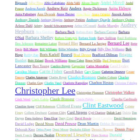
André Morell
Rignault
Alfie Bass
Alfio Caltabiano
Alida Valli
Alison Doody
André
Andrew Keir
Andrex
Anita Ekberg
Andrea Aureli
Angie Dickinson
Pousse
Ann Dvorak
Anne Baxter
Anouk Aimée
Anita Pallenberg
Anne Helm
Annie Girardot
Anthony Daniels
Anthony Quayle
Anthony Quinn
Anthony Higgins
Anthony Perkins
Audrey
Arlene Dahl
Audie Murphy
Arletty
Arnold Schwarzenegger
Arthur O'Connell
Hepburn
Ava Gardner
Barbara Bach
Barbara Carrera
Barbara
Barbara Bates
Barbara Shelley
O'Neil
Barbara Stanwyck
Barbara Steele
Barry Sullivan
Basil Rathbone
Bernard Lee
Bernard Blier
Ben Johnson
Bernard La Jarrige
Bernadette Lafont
Bette
Billy Dee Williams
Bob
Davis
Bill Murray
Bill Williams
Billie Whitelaw
Billy Crystal
Boris Karloff
Bourvil
Brigitte
Hope
Brad Dexter
Bradford Dillman
Bobby Parr
Bardot
Burt
Brook Williams
Bud Spencer
Britt Ekland
Bruce Cabot
Bruce Willis
Lancaster
Burt Young
Capucine
Carol Lynley
Candice Bergen
Carlos Montalbán
Carrie Fisher
Caroline Munro
Carroll Baker
Cary Grant
Catherine Deneuve
Cesare
Charles Bronson
Charles
Danova
Charles Aznavour
Charles Boyer
Charles Coburn
Charlton Heston
Denner
Charles Gray
Charles Vanel
Charlotte Rampling
Christine Fabréga
Christopher Lee
Christopher Walken
Christopher Plummer
Claude Brasseur
Clark Gable
Claudia Cardinale
Cindi Wood
Claude Piéplu
Claude Rich
Clint Eastwood
Clifford Evans
Claudine Auger
Cliff Robertson
Colette
Curd Jürgens
Fleury
Colleen Dewhurst
Corinne Cléry
Cyd Charisse
Daliah Lavi
Dalida
Dan
Duryea
Dana Andrews
Dana Elcar
Darry Cowl
David Bowie
David Carradine
David Hemmings
David Prowse
Dean Martin
David Lodge
David Niven
Debbie Reynolds
Dennis Price
Deborah Kerr
Dennis Hopper
Debra Paget
Demi Moore
Denholm Elliott
Desmond Llewelyn
Donald
Derren Nesbitt
Derek Francis
Diane Keaton