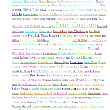
Nancy Allen
Nancy Kovack
Natalie Wood
Natasha Henstridge
Demongeot
Neville
Noel
Nigel Green
Noël Roquevert
Brand
Niall MacGinnis
Nicole Kidman
Nigel Patrick
Oliver Reed
Willman
Olivia de Havilland
Omar Sharif
Orson Welles
Owen Wilson
P.J. Soles
Pat Hingle
Pamela Brown
Pat Boone
Patrick Bauchau
Patrick McGoohan
Patrick
Paul
Paul Frankeur
Paul Lukas
Paul Meurisse
Troughton
Patrick Wymark
Paul Muni
Peter Cushing
Newman
Paul Préboist
Perry Lopez
Peter Falk
Peter Lorre
Peter Sellers
Peter Woodthorpe
Peter Fonda
Peter Lawford
Phil Harris
Piero Lulli
Pierre Brasseur
Philippe Noiret
Pierre Brice
Pierre Grasset
Pierre Richard
Raf
Red Buttons
Raymond Pellegrin
Vallone
Ralph Baldwyn
Ralph Bates
Reginald Gardiner
Rhonda Fleming
Richard Bakalyan
Richard Burton
Rellys
Richard Carlson
Richard
Richard
Richard Kiel
Chamberlain
Richard Crenna
Richard Denning
Richard Gere
Widmark
Robert Dalban
Robert De Niro
Rita Hayworth
Robert Brown
Robert
Robert Mitchum
Robert Duvall
Robert Hossein
Donner
Robert Loggia
Robert
Robert Ryan
Robert Preston
Robert
Newton
Robert Redford
Robert Shaw
Robert Taylor
Rock Hudson
Rod Steiger
Vaughn
Robert Wagner
Rod Taylor
Robin Williams
Roger Moore
Roddy McDowall
Roman Polanski
Rory Calhoun
Ronald Lewis
Roy Jenson
Russ Tamblyn
Rosanna Arquette
Russell Collins
Sal Mineo
Sammy Davis
Sean Connery
Scarlett Johansson
Scilla Gabel
Jr.
Santo
Scatman Crothers
Sean
Shirley MacLaine
Serge Marquand
Sharon Tate
Shirley Jones
Penn
Shirley Knight
Sidney Poitier
Sondra Locke
Sophia
Sigourney Weaver
Sissy Spacek
Soon-Tek Oh
Sterling Hayden
Loren
Steve
Stanley Baker
Stefania Sandrelli
Stephen Boyd
Steve Forrest
McQueen
Steve Reeves
Susan Hayward
Stewart Granger
Susan Strasberg
Sylvester
Terence Hill
Telly Savalas
Stallone
Terence Morgan
Terence Stamp
Tetsuro Tamba
Thorley Walters
Thomas Mitchell
Tommy Lee
Tina Louise
Tom Cruise
Tom Skerritt