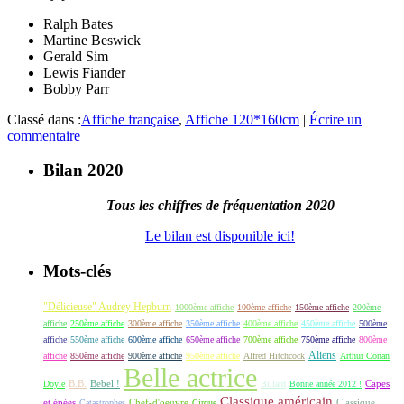
Ralph Bates
Martine Beswick
Gerald Sim
Lewis Fiander
Bobby Parr
Classé dans :
Affiche française
,
Affiche 120*160cm
|
Écrire un
commentaire
Bilan 2020
Tous les chiffres de fréquentation 2020
Le bilan est disponible ici!
Mots-clés
"Délicieuse" Audrey Hepburn
1000ème affiche
100ème affiche
150ème affiche
200ème
affiche
250ème affiche
300ème affiche
350ème affiche
400ème affiche
450ème affiche
500ème
affiche
550ème affiche
600ème affiche
650ème affiche
700ème affiche
750ème affiche
800ème
Aliens
affiche
850ème affiche
900ème affiche
950ème affiche
Alfred Hitchcock
Arthur Conan
Belle actrice
B.B.
Bebel !
Capes
Doyle
Billard
Bonne année 2012 !
Classique américain
et épées
Classique
Catastrophes
Chef-d'oeuvre
Cirque