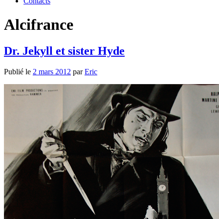
Contacts
Alcifrance
Dr. Jekyll et sister Hyde
Publié le
2 mars 2012
par
Eric