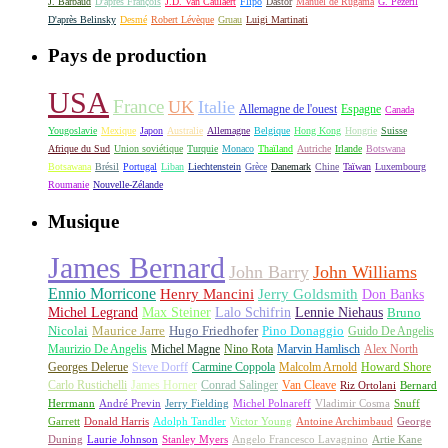
J. Barbaud
D'après François
J.D. Van Caulaert
Flipo
Dastor
Manuel de Rugama
G. Pezeril
D'après Belinsky
Desmé
Robert Lévèque
Gruau
Luigi Martinati
Pays de production
USA
France
UK
Italie
Allemagne de l'ouest
Espagne
Canada
Yougoslavie
Mexique
Japon
Australie
Allemagne
Belgique
Hong Kong
Hongrie
Suisse
Afrique du Sud
Union soviétique
Turquie
Monaco
Thaïland
Autriche
Irlande
Botswana
Botsawana
Brésil
Portugal
Liban
Liechtenstein
Grèce
Danemark
Chine
Taïwan
Luxembourg
Roumanie
Nouvelle-Zélande
Musique
James Bernard
John Barry
John Williams
Ennio Morricone
Henry Mancini
Jerry Goldsmith
Don Banks
Michel Legrand
Max Steiner
Lalo Schifrin
Lennie Niehaus
Bruno
Nicolai
Maurice Jarre
Hugo Friedhofer
Pino Donaggio
Guido De Angelis
Maurizio De Angelis
Michel Magne
Nino Rota
Marvin Hamlisch
Alex North
Georges Delerue
Steve Dorff
Carmine Coppola
Malcolm Arnold
Howard Shore
Carlo Rustichelli
James Horner
Conrad Salinger
Van Cleave
Riz Ortolani
Bernard
Herrmann
André Previn
Jerry Fielding
Michel Polnareff
Vladimir Cosma
Snuff
Garrett
Donald Harris
Adolph Tandler
Victor Young
Antoine Archimbaud
George
Duning
Laurie Johnson
Stanley Myers
Angelo Francesco Lavagnino
Artie Kane