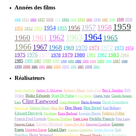
Années des films
1949
1950
1932
1937
1939
1941
1943
1946
1930
1933
1940
1942
1945
1947
1948
1959
1957
1958
1956
1954
1955
1951
1952
1953
1964
1963
1962
1960
1961
1965
1966
1967
1968
1970
1972
1969
1971
1973
1974
1976
1977
1975
1979
1980
1981
1983
1978
1982
1984
1985
1986
1988
1987
1989
1995
1997
1990
1991
1992
1993
1994
1996
1998
1999
2000
2004
2005
2008
2001
2002
2003
2006
2007
2011
Réalisateurs
Billy
Anthony Mann
André Hunebelle
Andrew V. McLaglen
Arthur Penn
Bert I. Gordon
Wilder
Blake Edwards
Brian De Palma
Claude Autant-
Byron Haskin
Charles Vidor
Clint Eastwood
Lara
David Cronenberg
Curtis Bernhardt
Dario Argento
Don Sharp
Don Siegel
David Lean
Delmer Daves
Dino Risi
Earl Bellamy
Edward Dmytryk
Federico Fellini
Elia Kazan
Enzo Barboni
Eugenio Martín
Freddie Francis
Francis Ford Coppola
François Truffaut
Fritz Lang
Frank Capra
George Marshall
George Cukor
Georges
George Roy Hill
Georges Combret
Franju
Georges Lucas
Gérard Oury
Guy
Giacomo Gentilomo
Gordon Douglas
Irvin Kershner
Henri Verneuil
Henry Hathaway
Hamilton
Howard Hawks