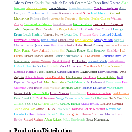
Johnny Green
Charles Fox
Adolph Deutsch
Georges Van Parys
René Cloërec
Alain
Romans
Maurice Thiriet
Carlo Martelli
Franz Reizenstein
Marilyn Bergman
Alan
Bergman
Clint Eastwood
Elmer Bernstein
Ronald Stein
Fred Myrow
Richard
Markowitz
Philippe Sarde
Armando Trovajoli
Herschel Burke Gilbert
William
Alwyn
Christopher Whelen
David Amram
Ron Goodwin
Francis Ford Coppola
John Carpenter
Basil Poledouris
Roger Edens
Skip Martin
Paul Misraki
George
Bruns
Leigh Harline
Vincent Scotto
Lester Lee
Tristram Cary
Leonard Salzedo
Krzysztof Komeda
David Arnold
Gianni Ferrio
Kyle Eastwood
Stanley Wilson
Vangelis
Charles Strouse
Quincy Jones
Henri Crolla
André Hodeir
Hubert Rostaing
Jean-Louis Ducarme
Ralph Ferraro
Piero Umiliani
Jacques Brel
François Rauber
Henri Bourtayre
Hans May
Paul
Dunlap
Richard Rodney Bennett
Daniele Amfitheatrof
Billy Goldenberg
Christian Chevallier
Martial Solal
Jacques Métehen
David Buttolph
'By' Dunham
Richard LaSalle
Fritz Wenneis
Lothar Brühne
Sol Kaplan
Roy Webb
Gerard Schurmann
Alan Howarth
Michael Kamen
f
Massimo Morante
Fabio Pignatelli
Claudio Simonetti
David Gibson
Harry Manfredini
Dario
Argento
Robert de Nesle
Steve Boeddeker
John Cacavas
Paul Ferris
Martin Böttcher
Keith
Papworth
Georges Auric
Mario Nascimbene
David Munrow
Ian Underwood
Trevor Jones
Remi
Gassmann
Artie Butler
Franz Waxman
Bronislau Kaper
Friedrich Hollaender
Walter Scharf
Nelson Riddle
Hans J. Salter
Lionel Newman
Luis Bacalov
François de Roubaix
Paul J. Smith
Harry Connick Jr.
David Newman
George Fenton
John Ottman
Paul Haslinger
Rolfe Kent
Hans
Zimmer
Peter Best
Raymond Lefevre
Geoffrey Burgon
Claude Bolling
Laurence Rosenthal
Jesús García Leoz
Joseph J. Lilley
Tony Aubin
Raymond Gallois-Montbrun
Marceau Van
Hoorebecke
Henri Forterre
Herbert Stothart
Irving Gertz
Herman Stein
Jean Marion
Louis
Beydts
Richard Rodgers
Albert Raisner
Mikis Theodorakis
Bruce Montgomery
Production/Distribution