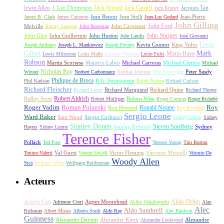
Jack Arnold
Jacques Tati
Irwin Allen
J. Lee Thompson
Jack Cardiff
Jack Kinney
James B. Clark
James Cameron
Jean Renoir
Jean Stelli
Jean-Luc Godard
Jean-Pierre
John Gilling
John Carpenter
John Ford
Melville
Jimmy Sangster
John Boorman
John Sturges
John Huston
John Glen
John Guillermin
John Landis
José Giovanni
Lewis
King Vidor
Joseph Anthony
Joseph L. Mankiewicz
Joseph Pevney
Kevin Connor
Mark
Gilbert
Mario Bava
Lewis Milestone
Louis Malle
Luchino Visconti
Lucio Fulci
Robson
Michael Carreras
Michael Cimino
Martin Scorsese
Maurice Labro
Michael
Nicholas Ray
Winner
Norbert Carbonnaux
Norman Jewison
Otto Preminger
Peter Sasdy
Philippe de Broca
Phil Karlson
R.G. Springsteen
Ralph Nelson
Richard Carlson
Richard Fleischer
Richard Quine
Richard Lester
Richard Marquand
Richard Thorpe
Ridley Scott
Robert Aldrich
Robert Mulligan
Robert Wise
Roger Corman
Roger Richebé
Roger Vadim
Roman Polanski
Roy
Ron Howard
Ronald Neame
Roy Rowland
Sergio Leone
Ward Baker
Sam Wood
Sergio Corbucci
Sidney Gilliat
Sidney
Stanley Donen
Steven Spielberg
Stanley Kubrick
Sydney
Hayers
Sidney Lumet
Terence Fisher
Pollack
Ted Post
Terence Young
Tim Burton
Val Guest
Vincente Minnelli
Tonino Valerii
Vernon Sewell
Victor Fleming
Vittorio De
Woody Allen
Sica
William Wyler
Wolfgang Reitherman
Acteurs
Alain Delon
Adolfo Celi
Agnes Moorehead
Adrienne Corri
Akiko Wakabayashi
Alan
Alec
Aldo Sambrell
Rickman
Albert Moses
Alberto Sordi
Aldo Ray
Alec Baldwin
Guinness
Alexander Davion
Alexander Knox
Alexandre
Alexander Lockwood