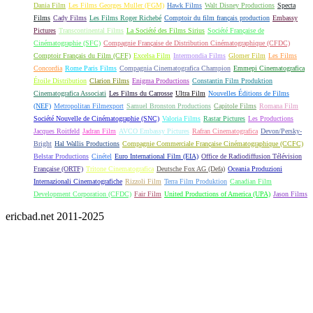
Dania Film
Les Films Georges Muller (FGM)
Hawk Films
Walt Disney Productions
Specta
Films
Cady Films
Les Films Roger Richebé
Comptoir du film français production
Embassy
Pictures
Transcontinental Films
La Société des Films Sirius
Société Française de
Cinématographie (SFC)
Compagnie Française de Distribution Cinématographique (CFDC)
Comptoir Français du Film (CFF)
Excelsa Film
Intermondia Films
Glomer Film
Les Films
Concordia
Rome Paris Films
Compagnia Cinematografica Champion
Emmepi Cinematografica
Étoile Distribution
Clarion Films
Enigma Productions
Constantin Film Produktion
Cinematografica Associati
Les Films du Carrosse
Ultra Film
Nouvelles Éditions de Films
(NEF)
Metropolitan Filmexport
Samuel Bronston Productions
Capitole Films
Romana Film
Société Nouvelle de Cinématographie (SNC)
Valoria Films
Rastar Pictures
Les Productions
Jacques Roitfeld
Jadran Film
AVCO Embassy Pictures
Rafran Cinematografica
Devon/Persky-
Bright
Hal Wallis Productions
Compagnie Commerciale Française Cinématographique (CCFC)
Belstar Productions
Cinétel
Euro International Film (EIA)
Office de Radiodiffusion Télévision
Française (ORTF)
Tritone Cinematografica
Deutsche Fox AG (Defa)
Oceania Produzioni
Internazionali Cinematografiche
Rizzoli Film
Terra Film Produktion
Canadian Film
Development Corporation (CFDC)
Fair Film
United Productions of America (UPA)
Jason Films
ericbad.net 2011-2025