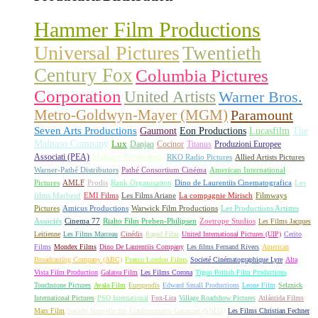
Hammer Film Productions
Universal Pictures
Twentieth
Century Fox
Columbia Pictures
Corporation
United Artists
Warner Bros.
Metro-Goldwyn-Mayer (MGM)
Paramount
Seven Arts Productions
Gaumont
Eon Productions
Lucasfilm
The
Malpaso Company
Lux
Danjaq
Cocinor
Titanus
Produzioni Europee
Associati (PEA)
Malpaso Productions
RKO Radio Pictures
Allied Artists Pictures
Warner-Pathé Distributors
Pathé Consortium Cinéma
American International
Pictures
AMLF
Prodis
Rank Organisation
Dino de Laurentiis Cinematografica
Les
films Marbeuf
EMI Films
Les Films Ariane
La compagnie Mirisch
Filmways
Pictures
Amicus Productions
Warwick Film Productions
Les Productions Artistes
Associés
Cinema 77
Rialto Film Preben-Philipsen
Zoetrope Studios
Les Films Jacques
Leitienne
Les Films Marceau
Cinédis
Rapid Film
United International Pictures (UIP)
Cerito
Films
Mondex Films
Dino De Laurentiis Company
Les films Fernand Rivers
American
Broadcasting Company (ABC)
Franco London Films
Societé Cinématographique Lyre
Alta
Vista Film Production
Galatea Film
Les Films Corona
Tigon British Film Productions
Touchstone Pictures
Avala Film
Europrodis
Edward Small Productions
Leone Film
Selznick
International Pictures
PSO International
Fox-Lira
Village Roadshow Pictures
Atlántida Films
Mars Film
Société Nouvelle des Établissements Gaumont (SNEG)
Les Films Christian Fechner