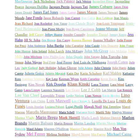
Jack Palance
MacGowran
Jack Nicholson
Jacqueline
Jack Weston
Jacqueline Bisset
James Coburn
Pearce
Jacques Dufilho
Jacques Perrin
Jacques Tati
James Dean
James Earl Jones
James Mason
James Stewart
James
James Donald
James Garner
Jane Fonda
Woods
Jason Robards
Jean Carmet
Jean Gabin
Jean Lefebvre
Jean Marais
Jean-
Jean Richard
Jean-Claude Brialy
Jean Rochefort
Jean Yanne
Jean-Louis Trintignant
Paul Belmondo
Jeanne Moreau
Jeff
Jean-Pierre Mocky
Jean-Roger Caussimon
Jess
Chandler
Jeff Corey
Jennifer Daniel
Jeffrey Hunter
Jennifer Connelly
Jeremy Kemp
Hahn
Jill St. John
Joanna Barnes
Joanne Whalley
Jim Brown
Jim Carrey
Jodie Foster
John Bartha
Joe Pesci
John Anderson
John Carradine
John Cazale
John Doucette
John Fraser
John McGiver
John
John Larch
John Huston
John Ireland
John McEnery
John McIntire
Mills
John Quade
John Travolta
John Mitchum
John Phillip Law
John Savage
John
Joseph Cotten
John Wayne
José Ferrer
José Luis de Vilallonga
Vernon
José Ferre
Jude
Julian Glover
Law
Judy Garland
Judy Holliday
Julie Adams
Julie Christie
Julie Harris
Julien
Karl Malden
Juliette Gréco
Karin Schubert
Carette
Juliette Mayniel
Karin Dor
Katharine
Keenan Wynn
Kim
Ross
Kathleen Widdoes
Kay Lenz
Keith Carradine
Kevin Bacon
Klaus Kinski
Kirk Douglas
Basinger
Kim Novak
Lana Turner
Larry
Lana Wood
Lee J. Cobb
Gates
Lee Grant
Laura Linney
Laurence Naismith
Lee Marvin
Lee Remick
Lino
Lee Van Cleef
Leopoldo Trieste
Leslie Nielsen
Liam Neeson
Linda Hayden
Ventura
Lois Maxwell
Louis de
Lorella De Luca
Lois Chiles
Lon Chaney Jr.
Funès
Luigi Pistilli
Magali Noël
Louis Jourdan
Luciana Paluzzi
Mai Zetterling
Marcel
Marcello Mastroianni
Marceau
Maria Schell
Marianne Koch
Marilù Tolo
Marilyn Monroe
Mario Brega
Mark Hamill
Marlon
Marina Vlady
Marla Landi
Marlene Dietrich
Martin Balsam
Brando
Martin Landau
Martin Sheen
Martin Benson
Martine
Max Von
Beswick
Maud Adams
Maureen O'Sullivan
Maurice Chevalier
Maurice Risch
Mel Ferrer
Sydow
Michael Caine
Melissa Stribling
Meryl Streep
Mia Farrow