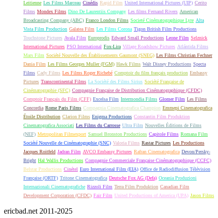
Leitienne
Les Films Marceau
Cinédis
Rapid Film
United International Pictures (UIP)
Cerito
Films
Mondex Films
Dino De Laurentiis Company
Les films Fernand Rivers
American
Broadcasting Company (ABC)
Franco London Films
Societé Cinématographique Lyre
Alta
Vista Film Production
Galatea Film
Les Films Corona
Tigon British Film Productions
Touchstone Pictures
Avala Film
Europrodis
Edward Small Productions
Leone Film
Selznick
International Pictures
PSO International
Fox-Lira
Village Roadshow Pictures
Atlántida Films
Mars Film
Société Nouvelle des Établissements Gaumont (SNEG)
Les Films Christian Fechner
Dania Film
Les Films Georges Muller (FGM)
Hawk Films
Walt Disney Productions
Specta
Films
Cady Films
Les Films Roger Richebé
Comptoir du film français production
Embassy
Pictures
Transcontinental Films
La Société des Films Sirius
Société Française de
Cinématographie (SFC)
Compagnie Française de Distribution Cinématographique (CFDC)
Comptoir Français du Film (CFF)
Excelsa Film
Intermondia Films
Glomer Film
Les Films
Concordia
Rome Paris Films
Compagnia Cinematografica Champion
Emmepi Cinematografica
Étoile Distribution
Clarion Films
Enigma Productions
Constantin Film Produktion
Cinematografica Associati
Les Films du Carrosse
Ultra Film
Nouvelles Éditions de Films
(NEF)
Metropolitan Filmexport
Samuel Bronston Productions
Capitole Films
Romana Film
Société Nouvelle de Cinématographie (SNC)
Valoria Films
Rastar Pictures
Les Productions
Jacques Roitfeld
Jadran Film
AVCO Embassy Pictures
Rafran Cinematografica
Devon/Persky-
Bright
Hal Wallis Productions
Compagnie Commerciale Française Cinématographique (CCFC)
Belstar Productions
Cinétel
Euro International Film (EIA)
Office de Radiodiffusion Télévision
Française (ORTF)
Tritone Cinematografica
Deutsche Fox AG (Defa)
Oceania Produzioni
Internazionali Cinematografiche
Rizzoli Film
Terra Film Produktion
Canadian Film
Development Corporation (CFDC)
Fair Film
United Productions of America (UPA)
Jason Films
ericbad.net 2011-2025