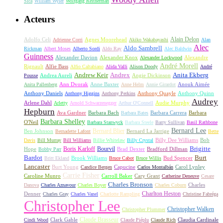
Sica
William Wyler
Wolfgang Reitherman
Acteurs
Alain Delon
Adolfo Celi
Agnes Moorehead
Adrienne Corri
Akiko Wakabayashi
Alan
Alec
Aldo Sambrell
Rickman
Albert Moses
Alberto Sordi
Aldo Ray
Alec Baldwin
Guinness
Alexander Davion
Alexander Knox
Alexandre
Alexander Lockwood
André Morell
Rignault
Alfie Bass
Alfio Caltabiano
Alida Valli
Alison Doody
André
Andrew Keir
Andrex
Anita Ekberg
Andrea Aureli
Angie Dickinson
Pousse
Ann Dvorak
Anne Baxter
Anouk Aimée
Anita Pallenberg
Anne Helm
Annie Girardot
Anthony Daniels
Anthony Quayle
Anthony Quinn
Anthony Higgins
Anthony Perkins
Audrey
Arlene Dahl
Audie Murphy
Arletty
Arnold Schwarzenegger
Arthur O'Connell
Hepburn
Ava Gardner
Barbara Bach
Barbara Carrera
Barbara
Barbara Bates
Barbara Shelley
O'Neil
Barbara Stanwyck
Barbara Steele
Barry Sullivan
Basil Rathbone
Bernard Lee
Bernard Blier
Ben Johnson
Bernard La Jarrige
Bernadette Lafont
Bette
Billy Dee Williams
Bob
Davis
Bill Murray
Bill Williams
Billie Whitelaw
Billy Crystal
Boris Karloff
Bourvil
Brigitte
Hope
Brad Dexter
Bradford Dillman
Bobby Parr
Bardot
Burt
Brook Williams
Bud Spencer
Britt Ekland
Bruce Cabot
Bruce Willis
Lancaster
Burt Young
Capucine
Carol Lynley
Candice Bergen
Carlos Montalbán
Carrie Fisher
Caroline Munro
Carroll Baker
Cary Grant
Catherine Deneuve
Cesare
Charles Bronson
Charles
Danova
Charles Aznavour
Charles Boyer
Charles Coburn
Charlton Heston
Denner
Charles Gray
Charles Vanel
Charlotte Rampling
Christine Fabréga
Christopher Lee
Christopher Walken
Christopher Plummer
Claude Brasseur
Clark Gable
Claudia Cardinale
Cindi Wood
Claude Piéplu
Claude Rich