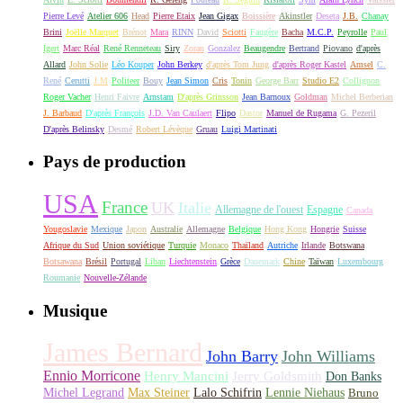
Pierre Levé
Atelier 606
Head
Pierre Etaix
Jean Gigax
Boissière
Akinstler
Deseta
J.B.
Chanay
Brini
Joëlle Marquet
Brénot
Mara
RINN
David
Sciotti
Faugère
Bacha
M.C.P.
Peyrolle
Paul
Igert
Marc Réal
René Renneteau
Siry
Zoran
Gonzalez
Beaugendre
Bertrand
Piovano
d'après
Allard
John Solie
Léo Kouper
John Berkey
d'après Tom Jung
d'après Roger Kastel
Amsel
C.
René
Cerutti
J.M
Politeer
Bouy
Jean Simon
Cris
Tonin
George Barr
Studio E2
Collignon
Roger Vacher
Henri Faivre
Arnstam
D'après Grinsson
Jean Barnoux
Goldman
Michel Berberian
J. Barbaud
D'après François
J.D. Van Caulaert
Flipo
Dastor
Manuel de Rugama
G. Pezeril
D'après Belinsky
Desmé
Robert Lévèque
Gruau
Luigi Martinati
Pays de production
USA
France
UK
Italie
Allemagne de l'ouest
Espagne
Canada
Yougoslavie
Mexique
Japon
Australie
Allemagne
Belgique
Hong Kong
Hongrie
Suisse
Afrique du Sud
Union soviétique
Turquie
Monaco
Thaïland
Autriche
Irlande
Botswana
Botsawana
Brésil
Portugal
Liban
Liechtenstein
Grèce
Danemark
Chine
Taïwan
Luxembourg
Roumanie
Nouvelle-Zélande
Musique
James Bernard
John Barry
John Williams
Ennio Morricone
Henry Mancini
Jerry Goldsmith
Don Banks
Michel Legrand
Max Steiner
Lalo Schifrin
Lennie Niehaus
Bruno