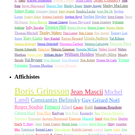
Scarlett Johansson
Scilla Gabel
Jr.
Santo
Scatman Crothers
Sean
Shirley MacLaine
Serge Marquand
Sharon Tate
Shirley Jones
Penn
Shirley Knight
Sidney Poitier
Sondra Locke
Sophia
Sigourney Weaver
Sissy Spacek
Soon-Tek Oh
Sterling Hayden
Loren
Steve
Stanley Baker
Stefania Sandrelli
Stephen Boyd
Steve Forrest
McQueen
Steve Reeves
Susan Hayward
Stewart Granger
Susan Strasberg
Sylvester
Terence Hill
Telly Savalas
Stallone
Terence Morgan
Terence Stamp
Tetsuro Tamba
Thorley Walters
Thomas Mitchell
Tommy Lee
Tina Louise
Tom Cruise
Tom Skerritt
Tony Curtis
Ursula Andress
Jones
Trevor Howard
Val Kilmer
Tony Randall
Vincent Price
Veronica Carlson
Vanessa Redgrave
Vernon Dobtcheff
Veronica Cartwright
Vittorio Gassman
Vonetta McGee
Walter Gotell
Walter
Vincent Schiavelli
Virna Lisi
William Holden
Woody Allen
Matthau
Woody
Warren Oates
William Hickey
Yul Brynner
Yvonne
Strode
Yves Deniaud
Yves Montand
Yves Robert
Yvonne De Carlo
Furneaux
Yvonne Monlaur
Yvonne Romain
Affichistes
Boris Grinsson
Jean Mascii
Michel
Landi
Constantin Belinsky
Guy Gérard Noël
Roger Soubie
Ferracci
Allard
Casaro
Tealdi
Jouineau Bourduge
Clément Hurel
Yves Thos
Kerfyser
Bob Peak
Koutachy
Rau
D'après Howard
Terpning
Fourastié
Jacques Bonneaud
François
Ghirardi
Xarrié
René Péron
Druillet
Floc'h
P. Marty
Venin
Frank Frazetta
Michel Jouin
Ciriello
Hervé Morvan
Okley
Gourdon
Mos
Trambouze
Bernard Lancy
Drew Struzan
Rodolfo Gasparri
Savkoff
Googe
Joann
John
Alvin
E. Sciotti
Boumendil
R. Geleng
Fouteau
R. Seguin
Kislaroff
Sym
Alain Lynch
Vaissier