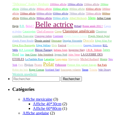
"Délicieuse" Audrey Hepburn
1000ème affiche
100ème affiche
150ème affiche
200ème
affiche
250ème affiche
300ème affiche
350ème affiche
400ème affiche
450ème affiche
500ème
affiche
550ème affiche
600ème affiche
650ème affiche
700ème affiche
750ème affiche
800ème
Aliens
affiche
850ème affiche
900ème affiche
950ème affiche
Alfred Hitchcock
Arthur Conan
Belle actrice
B.B.
Bebel !
Capes
Doyle
Billard
Bonne année 2012 !
Classique américain
et épées
Classique
Catastrophes
Chef-d'oeuvre
Cirque
comédie française
Classique italien
Continent
d'après Gaston Leroux
D'après Marcel Aymé
Dracula
Dessin animé
d'après Pierre Boulle
Dinosaure
Douglas Slocombe
Edgar Allan Poe
Frankenstein
Edgar Rice Burroughs
Edgar Wallace
Elvis
Festival
Georges Simenon
H.G.
James
Héroic Fantasy
Wells
H.P. Lovecraft
Indiana Jones
Inspecteur Harry
J.R.R. Tolkien
Bond
LA GUERRE DES
Jazz
Jean Giono
John Steinbeck
Joyeux Noël
Jules Verne
ETOILES
Michel Audiard
La Panthère Rose
Lamartine
Loup-garou
Marguerite
Momie
New
Polar
Péplum
Pirates
York
Paris
Préhistoire
Premier film parlant français
Rat Pack
Robin des bois
Roger Corman
Scotland Yard
Soucoupes volantes
Tarzan
Trinita
Walt Disney
Western spaghetti
Rechercher :
Catégories
Affiche mexicaine
(3)
Affiche 40*30cm
(2)
Affiche 60*80cm
(1)
Affiche anglaise
(2)