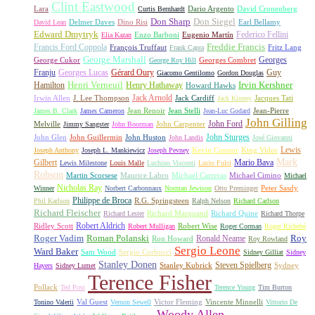
Clint Eastwood
Lara
David Cronenberg
Curtis Bernhardt
Dario Argento
Don Sharp
Don Siegel
David Lean
Delmer Daves
Dino Risi
Earl Bellamy
Edward Dmytryk
Federico Fellini
Elia Kazan
Enzo Barboni
Eugenio Martín
Freddie Francis
Francis Ford Coppola
François Truffaut
Fritz Lang
Frank Capra
George Marshall
George Cukor
Georges
George Roy Hill
Georges Combret
Franju
Georges Lucas
Gérard Oury
Guy
Giacomo Gentilomo
Gordon Douglas
Irvin Kershner
Henri Verneuil
Henry Hathaway
Hamilton
Howard Hawks
Jack Arnold
Jacques Tati
Irwin Allen
J. Lee Thompson
Jack Cardiff
Jack Kinney
James B. Clark
James Cameron
Jean Renoir
Jean Stelli
Jean-Luc Godard
Jean-Pierre
John Gilling
John Carpenter
John Ford
Melville
Jimmy Sangster
John Boorman
John Sturges
John Huston
John Glen
John Guillermin
John Landis
José Giovanni
Lewis
King Vidor
Joseph Anthony
Joseph L. Mankiewicz
Joseph Pevney
Kevin Connor
Mark
Gilbert
Mario Bava
Lewis Milestone
Louis Malle
Luchino Visconti
Lucio Fulci
Robson
Michael Carreras
Michael Cimino
Martin Scorsese
Maurice Labro
Michael
Nicholas Ray
Winner
Norbert Carbonnaux
Norman Jewison
Otto Preminger
Peter Sasdy
Philippe de Broca
Phil Karlson
R.G. Springsteen
Ralph Nelson
Richard Carlson
Richard Fleischer
Richard Quine
Richard Lester
Richard Marquand
Richard Thorpe
Ridley Scott
Robert Aldrich
Robert Mulligan
Robert Wise
Roger Corman
Roger Richebé
Roger Vadim
Roman Polanski
Roy
Ron Howard
Ronald Neame
Roy Rowland
Sergio Leone
Ward Baker
Sam Wood
Sergio Corbucci
Sidney Gilliat
Sidney
Stanley Donen
Steven Spielberg
Stanley Kubrick
Sydney
Hayers
Sidney Lumet
Terence Fisher
Pollack
Ted Post
Terence Young
Tim Burton
Val Guest
Vincente Minnelli
Tonino Valerii
Vernon Sewell
Victor Fleming
Vittorio De
Woody Allen