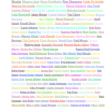
Nicolai
Maurice Jarre
Hugo Friedhofer
Pino Donaggio
Guido De Angelis
Maurizio De Angelis
Michel Magne
Nino Rota
Marvin Hamlisch
Alex North
Georges Delerue
Steve Dorff
Carmine Coppola
Malcolm Arnold
Howard Shore
Carlo Rustichelli
James Horner
Conrad Salinger
Van Cleave
Riz Ortolani
Bernard
Herrmann
André Previn
Jerry Fielding
Michel Polnareff
Vladimir Cosma
Snuff
Garrett
Donald Harris
Adolph Tandler
Victor Young
Antoine Archimbaud
George
Duning
Laurie Johnson
Stanley Myers
Angelo Francesco Lavagnino
Artie Kane
Johnny Green
Charles Fox
Adolph Deutsch
Georges Van Parys
René Cloërec
Alain
Romans
Maurice Thiriet
Carlo Martelli
Franz Reizenstein
Marilyn Bergman
Alan
Bergman
Clint Eastwood
Elmer Bernstein
Ronald Stein
Fred Myrow
Richard
Markowitz
Philippe Sarde
Armando Trovajoli
Herschel Burke Gilbert
William
Alwyn
Christopher Whelen
David Amram
Ron Goodwin
Francis Ford Coppola
John Carpenter
Basil Poledouris
Roger Edens
Skip Martin
Paul Misraki
George
Bruns
Leigh Harline
Vincent Scotto
Lester Lee
Tristram Cary
Leonard Salzedo
Krzysztof Komeda
David Arnold
Gianni Ferrio
Kyle Eastwood
Stanley Wilson
Vangelis
Charles Strouse
Quincy Jones
Henri Crolla
André Hodeir
Hubert Rostaing
Jean-Louis Ducarme
Ralph Ferraro
Piero Umiliani
Jacques Brel
François Rauber
Henri Bourtayre
Hans May
Paul
Dunlap
Richard Rodney Bennett
Daniele Amfitheatrof
Billy Goldenberg
Christian Chevallier
Martial Solal
Jacques Métehen
David Buttolph
'By' Dunham
Richard LaSalle
Fritz Wenneis
Lothar Brühne
Sol Kaplan
Roy Webb
Gerard Schurmann
Alan Howarth
Michael Kamen
f
Massimo Morante
Fabio Pignatelli
Claudio Simonetti
David Gibson
Harry Manfredini
Dario
Argento
Robert de Nesle
Steve Boeddeker
John Cacavas
Paul Ferris
Martin Böttcher
Keith
Papworth
Georges Auric
Mario Nascimbene
David Munrow
Ian Underwood
Trevor Jones
Remi
Gassmann
Artie Butler
Franz Waxman
Bronislau Kaper
Friedrich Hollaender
Walter Scharf
Nelson Riddle
Hans J. Salter
Lionel Newman
Luis Bacalov
François de Roubaix
Paul J. Smith