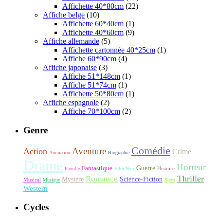
Affichette 40*80cm
(22)
Affiche belge
(10)
Affichette 60*40cm
(1)
Affichette 40*60cm
(9)
Affiche allemande
(5)
Affichette cartonnée 40*25cm
(1)
Affiche 60*90cm
(4)
Affiche japonaise
(3)
Affiche 51*148cm
(1)
Affiche 51*74cm
(1)
Affichette 50*80cm
(1)
Affiche espagnole
(2)
Affiche 70*100cm
(2)
Genre
Comédie
Aventure
Action
Crime
Animation
Biographie
Drame
Horreur
Fantastique
Guerre
Histoire
Famille
Film-Noir
Thriller
Romance
Science-Fiction
Mystère
Musical
Musique
Sport
Western
Cycles