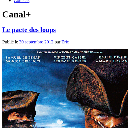
Contacts
Canal+
Le pacte des loups
Publié le
30 septembre 2012
par
Eric