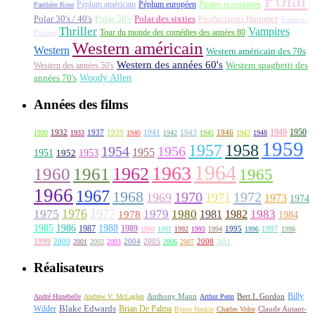
Péplum américain
Péplum européen
Pirates et corsaires
Panthère Rose
Polar 30's / 40's
Polar 50's
Polar des sixties
Productions Hammer
Science-
Thriller
Vampires
Tour du monde des comédies des années 80
Fiction
Western américain
Western
Western américain des 70s
Western des années 60's
Western des années 50's
Western spaghetti des
Woody Allen
années 70's
Années des films
1949
1950
1932
1937
1939
1941
1943
1946
1930
1933
1940
1942
1945
1947
1948
1959
1957
1958
1956
1954
1955
1951
1952
1953
1964
1963
1962
1960
1961
1965
1966
1967
1968
1970
1972
1969
1971
1973
1974
1976
1977
1975
1979
1980
1981
1983
1978
1982
1984
1985
1986
1988
1987
1989
1995
1997
1990
1991
1992
1993
1994
1996
1998
1999
2000
2004
2005
2008
2001
2002
2003
2006
2007
2011
Réalisateurs
Billy
Anthony Mann
André Hunebelle
Andrew V. McLaglen
Arthur Penn
Bert I. Gordon
Wilder
Blake Edwards
Brian De Palma
Claude Autant-
Byron Haskin
Charles Vidor