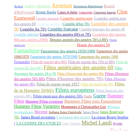
Aventure
Audrey Hepburn
Beauté
Aventures désertiques
Action
Clint
d'Hollywood
Brigitte Bardot
Capes et épées
Catastrophe
Classiques français
Eastwood
Comédie américaine
Comédie américaine
Comédie allemande
Comédie des années
des années 60
Comédie anglaise
Comédie début 70's
50
Comédie française
Comédie fin 70's
Comédie française des années 60
Comédie italienne
Comédies des années 60's et 70's
Comédies des années
80s aux années 2000s
Dessins animés des années 50's à 80's
Drame
Drame américain des années 50
Drame des années 50
américain
Fantastique
Fantastique des années 1950/1960
Fantastique des années
1960/1970
Fantastique des années 1970/1980
Fantastique des années 1980
Fernandel
Film de guerre des 60's
Film de guerre des 70's et 80's
Film de
Films américains des années 60
guerre fin des 60's
Films
d'aventure des années 40 et 50
Films d'épouvante des années 60s
Films d'horreur
Films d'horreur des années 70's
des années 50's 60's
Films d'horreur
Films
des années 80's
Films de guerre avant 1957
Films de guerre fin 50's
Films européens
de la Hammer 50/60's
Films français des
Guerre
Hammer
années 40's
Films musicaux des années 50's
Giallo
Films
Hammer Films non Fantastique
Hammer Films exotique
Hammer Films Vampires
Hommage à Christopher Lee
Hôpitaux
Horreur
James Bond post
Indiana Jones l'intrépide
psychiatriques
James Bond
La classe Roger Soubie
70's
James Bond seventies
L'aventure des sixties
Michel Landi
!
LA GUERRE DES ETOILES
Lino Ventura
Mystère
Polar