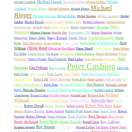
Michael Gough
Michael Gwynn
Michael
Michael Goodliffe
Michael Hordern
Michael
Lonsdale
Michael Madsen
Michael Redgrave
Michael Rennie
Ripper
Michael Sarrazin
Michel Ardan
Michel Bouquet
Michel Constantin
Michel
Michel Piccoli
Galabru
Michel Serrault
Michel Simon
Michele Gammino
Michèle Mercier
Miles
Micheline Dax
Michelle Yeoh
Mickey Rourke
Mickey Shaughnessy
Mie Hama
Malleson
Mimmo Palmara
Mireille Darc
Montgomery Clift
Murray Hamilton
Mylène
Nancy Allen
Nancy Kovack
Natalie Wood
Natasha Henstridge
Demongeot
Neville
Noel
Nigel Green
Noël Roquevert
Brand
Niall MacGinnis
Nicole Kidman
Nigel Patrick
Oliver Reed
Willman
Olivia de Havilland
Omar Sharif
Orson Welles
Owen Wilson
P.J. Soles
Pat Hingle
Pamela Brown
Pat Boone
Patrick Bauchau
Patrick McGoohan
Patrick
Paul
Paul Frankeur
Paul Lukas
Paul Meurisse
Troughton
Patrick Wymark
Paul Muni
Peter Cushing
Newman
Paul Préboist
Perry Lopez
Peter Falk
Peter Lorre
Peter Sellers
Peter Woodthorpe
Peter Fonda
Peter Lawford
Phil Harris
Piero Lulli
Pierre Brasseur
Philippe Noiret
Pierre Brice
Pierre Grasset
Pierre Richard
Raf
Red Buttons
Raymond Pellegrin
Vallone
Ralph Baldwyn
Ralph Bates
Reginald Gardiner
Rhonda Fleming
Richard Bakalyan
Richard Burton
Rellys
Richard Carlson
Richard
Richard
Richard Kiel
Chamberlain
Richard Crenna
Richard Denning
Richard Gere
Widmark
Robert Dalban
Robert De Niro
Rita Hayworth
Robert Brown
Robert
Robert Mitchum
Robert Duvall
Robert Hossein
Donner
Robert Loggia
Robert
Robert Ryan
Robert Preston
Robert
Newton
Robert Redford
Robert Shaw
Robert Taylor
Rock Hudson
Rod Steiger
Vaughn
Robert Wagner
Rod Taylor
Robin Williams
Roger Moore
Roddy McDowall
Roman Polanski
Rory Calhoun
Ronald Lewis
Roy Jenson
Russ Tamblyn
Rosanna Arquette
Russell Collins
Sal Mineo
Sammy Davis
Sean Connery