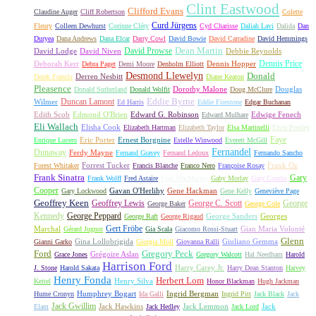
Clint Eastwood
Clifford Evans
Claudine Auger
Cliff Robertson
Colette
Curd Jürgens
Fleury
Colleen Dewhurst
Corinne Cléry
Cyd Charisse
Daliah Lavi
Dalida
Dan
Duryea
Dana Andrews
Dana Elcar
Darry Cowl
David Bowie
David Carradine
David Hemmings
David Prowse
Dean Martin
David Lodge
David Niven
Debbie Reynolds
Dennis Price
Deborah Kerr
Dennis Hopper
Debra Paget
Demi Moore
Denholm Elliott
Desmond Llewelyn
Donald
Derren Nesbitt
Derek Francis
Diane Keaton
Pleasence
Dorothy Malone
Douglas
Donald Sutherland
Donald Wolfit
Doug McClure
Duncan Lamont
Eddie Byrne
Wilmer
Ed Harris
Eddie Firestone
Edgar Buchanan
Edith Scob
Edmond O'Brien
Edward G. Robinson
Edwige Fenech
Edward Mulhare
Eli Wallach
Elisha Cook
Elizabeth Hartman
Elizabeth Taylor
Elsa Martinelli
Elvis Presley
Faye
Eric Porter
Ernest Borgnine
Enrique Lucero
Estelle Winwood
Everett McGill
Fernandel
Dunaway
Ferdy Mayne
Fernand Gravey
Fernand Ledoux
Fernando Sancho
Forrest Tucker
Frank Oz
Forest Whitaker
Francis Blanche
Franco Nero
Françoise Rosay
Frank Sinatra
Gary
Frank Wolff
Fred Astaire
Fred MacMurray
Gaby Morlay
Gary Combs
Cooper
Gavan O'Herlihy
Gene Hackman
Gary Lockwood
Gene Kelly
Geneviève Page
Geoffrey Keen
Geoffrey Lewis
George C. Scott
George
George Baker
George Cole
Kennedy
George Peppard
George Sanders
Georges
George Raft
George Rigaud
Gert Fröbe
Marchal
Gian Maria Volonté
Gérard Jugnot
Gia Scala
Giacomo Rossi-Stuart
Glenn
Gina Lollobrigida
Giuliano Gemma
Gianni Garko
Giorgia Moll
Giovanna Ralli
Gregory Peck
Ford
Grégoire Aslan
Grace Jones
Gregory Walcott
Hal Needham
Harold
Harrison Ford
Harry Carey Jr.
J. Stone
Harold Sakata
Harry Dean Stanton
Harvey
Henry Fonda
Herbert Lom
Henry Silva
Keitel
Honor Blackman
Hugh Jackman
Humphrey Bogart
Ingrid Bergman
Hume Cronyn
Ida Galli
Ingrid Pitt
Jack Black
Jack
Jack Gwillim
Jack Hawkins
Jack Lemmon
Jack
Elam
Jack Hedley
Jack Lord