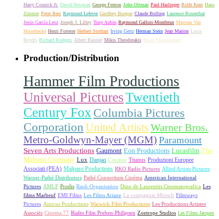
Harry Connick Jr.
David Newman
George Fenton
John Ottman
Paul Haslinger
Rolfe Kent
Hans
Zimmer
Peter Best
Raymond Lefevre
Geoffrey Burgon
Claude Bolling
Laurence Rosenthal
Jesús García Leoz
Joseph J. Lilley
Tony Aubin
Raymond Gallois-Montbrun
Marceau Van
Hoorebecke
Henri Forterre
Herbert Stothart
Irving Gertz
Herman Stein
Jean Marion
Louis
Beydts
Richard Rodgers
Albert Raisner
Mikis Theodorakis
Bruce Montgomery
Production/Distribution
Hammer Film Productions
Universal Pictures
Twentieth
Century Fox
Columbia Pictures
Corporation
United Artists
Warner Bros.
Metro-Goldwyn-Mayer (MGM)
Paramount
Seven Arts Productions
Gaumont
Eon Productions
Lucasfilm
The
Malpaso Company
Lux
Danjaq
Cocinor
Titanus
Produzioni Europee
Associati (PEA)
Malpaso Productions
RKO Radio Pictures
Allied Artists Pictures
Warner-Pathé Distributors
Pathé Consortium Cinéma
American International
Pictures
AMLF
Prodis
Rank Organisation
Dino de Laurentiis Cinematografica
Les
films Marbeuf
EMI Films
Les Films Ariane
La compagnie Mirisch
Filmways
Pictures
Amicus Productions
Warwick Film Productions
Les Productions Artistes
Associés
Cinema 77
Rialto Film Preben-Philipsen
Zoetrope Studios
Les Films Jacques