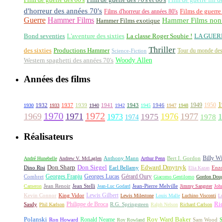
d'horreur des années 70's
Films d'horreur des années 80's
Films de guerre
Guerre
Hammer Films
Hammer Films non 
Hammer Films exotique
La classe Roger Soubie !
Bond seventies
L'aventure des sixties
LA GUER
Thriller
des sixties
Productions Hammer
Tour du monde des
Science-Fiction
Woody Allen
Western spaghetti des années 70's
Années des films
1
1949
1950
1932
1937
1939
1941
1943
1946
1930
1933
1940
1942
1945
1947
1948
1970
1972
1969
1971
1976
1977
1973
1975
1978
1974
Réalisateurs
Billy Wi
Anthony Mann
André Hunebelle
Andrew V. McLaglen
Arthur Penn
Bert I. Gordon
Don Sharp
Edward Dmytryk
Don Siegel
Dino Risi
Earl Bellamy
Elia Kazan
Enz
Georges Franju
Georges Lucas
Gérard Oury
Combret
Giacomo Gentilomo
Gordon Doug
Cameron
Jean Renoir
Jean Stelli
Jean-Luc Godard
Jean-Pierre Melville
Jimmy Sangster
Joh
Lewis Gilbert
King Vidor
Kevin Connor
Lewis Milestone
Louis Malle
Luchino Visconti
L
Ri
Philippe de Broca
Sasdy
Phil Karlson
R.G. Springsteen
Ralph Nelson
Richard Carlson
Polanski
Roy Ward Baker
Ron Howard
Ronald Neame
Roy Rowland
Sam Wood
S