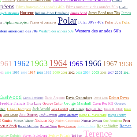
opéens
Films français des années 40's
Films musicaux des années 50's
Giallo
Horreur
James Bond post 70's
James
Indiana Jones l'intrépide
sychiatriques
James Bond
Polar
Polar 30's / 40's
Polar 50's
Polar
in
Péplum européen
Pirates et corsaires
Western des années 60's
tern américain des 70s
Western des années 50's
1964
1963
1962
1966
1961
1967
1965
1968
1995
1997
1999
2000
2004
2005
2008
993
1994
1996
1998
2001
2002
2003
2006
2007
2011
 Eastwood
David Cronenberg
Curtis Bernhardt
Dario Argento
David Lean
Delmer Daves
Freddie Francis
George Marshall
Fritz Lang
George Cukor
George Roy Hill
Georges
Jack Arnold
Jacques Tati
llen
J. Lee Thompson
Jack Cardiff
Jack Kinney
James B. Clark
James
John Sturges
on
John Landis
José Giovanni
Joseph Anthony
Joseph L. Mankiewicz
Joseph Pevney
l Cimino
Nicholas Ray
Michael Winner
Norbert Carbonnaux
Norman Jewison
Otto Preminger
Peter
Roger Vadim
Roman
ert Aldrich
Robert Mulligan
Robert Wise
Roger Corman
Roger Richebé
Terence
Steven Spielberg
tanley Kubrick
Sydney Pollack
Ted Post