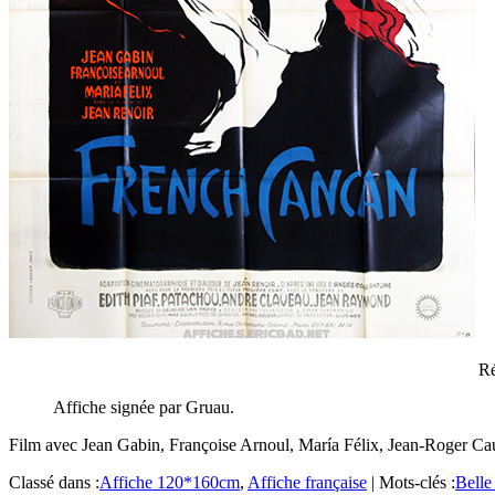
Ré
Affiche signée par Gruau.
Film avec Jean Gabin, Françoise Arnoul, María Félix, Jean-Roger Ca
Classé dans :
Affiche 120*160cm
,
Affiche française
|
Mots-clés :
Belle 