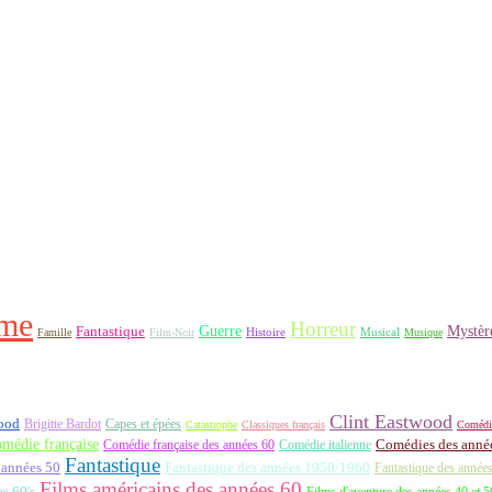
me
Horreur
Fantastique
Guerre
Mystèr
Histoire
Famille
Film-Noir
Musical
Musique
Clint Eastwood
ood
Brigitte Bardot
Capes et épées
Catastrophe
Classiques français
Comédi
médie française
Comédie française des années 60
Comédie italienne
Comédies des années
Fantastique
 années 50
Fantastique des années 1950/1960
Fantastique des année
Films américains des années 60
es 60's
Films d'aventure des années 40 et 5