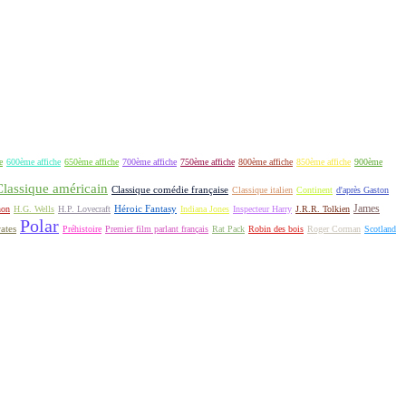
e
600ème affiche
650ème affiche
700ème affiche
750ème affiche
800ème affiche
850ème affiche
900ème
Classique américain
Classique comédie française
Classique italien
Continent
d'après Gaston
James
Héroic Fantasy
non
H.G. Wells
H.P. Lovecraft
Indiana Jones
Inspecteur Harry
J.R.R. Tolkien
Polar
rates
Préhistoire
Premier film parlant français
Rat Pack
Robin des bois
Roger Corman
Scotland