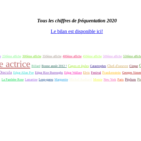
Tous les chiffres de fréquentation 2020
Le bilan est disponible ici!
e
250ème affiche
300ème affiche
350ème affiche
400ème affiche
450ème affiche
500ème affiche
550ème affich
e actrice
Capes et épées
Billard
Bonne année 2012 !
Catastrophes
Chef-d'oeuvre
Cirque
Dracula
Frankenstein
Edgar Allan Poe
Edgar Rice Burroughs
Edgar Wallace
Elvis
Festival
Georges Sime
S
Michel Audiard
Péplum
Pi
La Panthère Rose
Lamartine
Loup-garou
Marguerite
Momie
New York
Paris