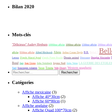
Bilan 2020
Mots-clés
"Délicieuse" Audrey Hepburn
1000ème affiche
100ème affiche
150ème affiche
200ème affich
Bell
Aliens
B.B.
Bebel !
affiche
950ème affiche
Alfred Hitchcock
Arthur Conan Doyle
Dessin animé
Leroux
D'après Marcel Aymé
d'après Pierre Boulle
Dinosaure
Douglas Slocombe
Bond
LA GUERRE DES ETOILE
Jazz
Jean Giono
John Steinbeck
Joyeux Noël
Jules Verne
Western spaghetti
Yard
Soucoupes volantes
Tarzan
Trinita
Walt Disney
Rechercher :
Catégories
Affiche mexicaine
(3)
Affiche 40*30cm
(2)
Affiche 60*80cm
(1)
Affiche anglaise
(2)
Affiche Quad 100*70cm
(2)