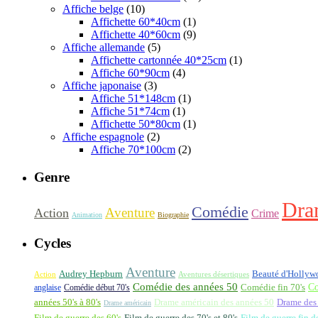
Affiche belge
(10)
Affichette 60*40cm
(1)
Affichette 40*60cm
(9)
Affiche allemande
(5)
Affichette cartonnée 40*25cm
(1)
Affiche 60*90cm
(4)
Affiche japonaise
(3)
Affiche 51*148cm
(1)
Affiche 51*74cm
(1)
Affichette 50*80cm
(1)
Affiche espagnole
(2)
Affiche 70*100cm
(2)
Genre
Dra
Comédie
Aventure
Action
Crime
Animation
Biographie
Cycles
Aventure
Audrey Hepburn
Beauté d'Hollyw
Aventures désertiques
Action
Comédie des années 50
Co
anglaise
Comédie début 70's
Comédie fin 70's
années 50's à 80's
Drame américain des années 50
Drame des
Drame américain
Film de guerre des 60's
Film de guerre des 70's et 80's
Film de guerre fin d