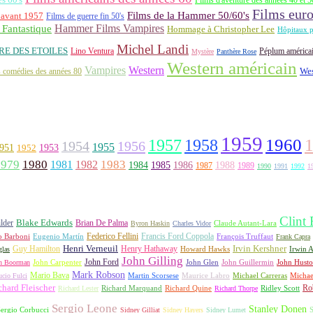
Films eur
Films de la Hammer 50/60's
 avant 1957
Films de guerre fin 50's
Hammer Films Vampires
Fantastique
Hommage à Christopher Lee
Hôpitaux p
Michel Landi
RE DES ETOILES
Lino Ventura
Péplum américa
Mystère
Panthère Rose
Western américain
Vampires
Western
 comédies des années 80
Wes
1959
1957
1960
1958
1956
1954
1955
951
1952
1953
1979
1980
1981
1983
1982
1984
1985
1986
1988
1987
1989
1990
1991
1992
1
Clint
lder
Blake Edwards
Brian De Palma
Claude Autant-Lara
Byron Haskin
Charles Vidor
Francis Ford Coppola
Federico Fellini
François Truffaut
o Barboni
Eugenio Martín
Frank Capra
Irvin Kershner
Henri Verneuil
Henry Hathaway
Guy Hamilton
las
Howard Hawks
Irwin A
John Gilling
John Carpenter
John Ford
John Hust
n Boorman
John Glen
John Guillermin
Mark Robson
Mario Bava
Michael Carreras
Michae
ucio Fulci
Martin Scorsese
Maurice Labro
chard Fleischer
Richard Quine
Ridley Scott
Rob
Richard Lester
Richard Marquand
Richard Thorpe
Sergio Leone
Stanley Donen
S
ergio Corbucci
Sidney Gilliat
Sidney Hayers
Sidney Lumet