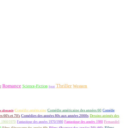
Thriller
Romance
Western
Science-Fiction
e
Sport
Comédie américaine
Comédie américaine des années 60
Comédie
e allemande
 60's et 70's
Comédies des années 80s aux années 2000s
Dessins animés des
Fernandel
s 1960/1970
Fantastique des années 1970/1980
Fantastique des années 1980
Films
0
Films d'épouvante des années 60s
Films d'horreur des années 50's 60's