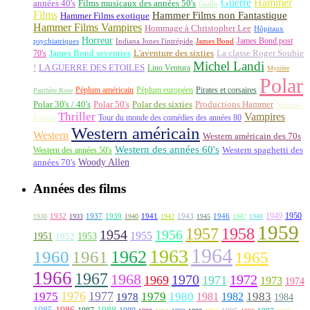
Guerre
Hammer
années 40's
Films musicaux des années 50's
Giallo
Films
Hammer Films non Fantastique
Hammer Films exotique
Hammer Films Vampires
Hommage à Christopher Lee
Hôpitaux
Horreur
James Bond post
Indiana Jones l'intrépide
psychiatriques
James Bond
La classe Roger Soubie
70's
James Bond seventies
L'aventure des sixties
Michel Landi
!
LA GUERRE DES ETOILES
Lino Ventura
Mystère
Polar
Péplum américain
Péplum européen
Pirates et corsaires
Panthère Rose
Polar 30's / 40's
Polar 50's
Polar des sixties
Productions Hammer
Science-
Thriller
Vampires
Tour du monde des comédies des années 80
Fiction
Western américain
Western
Western américain des 70s
Western des années 60's
Western des années 50's
Western spaghetti des
Woody Allen
années 70's
Années des films
1949
1950
1932
1937
1939
1941
1943
1946
1930
1933
1940
1942
1945
1947
1948
1959
1957
1958
1956
1954
1955
1951
1952
1953
1964
1963
1962
1960
1961
1965
1966
1967
1968
1970
1972
1969
1971
1973
1974
1976
1977
1975
1979
1980
1981
1983
1978
1982
1984