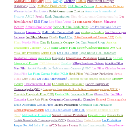
Malpaso Company
Lux
Danjaq
Cocinor
Titanus
Produzioni Europee
Associati (PEA)
Malpaso Productions
RKO Radio Pictures
Allied Artists Pictures
Warner-Pathé Distributors
Pathé Consortium Cinéma
American International
Pictures
AMLF
Prodis
Rank Organisation
Dino de Laurentiis Cinematografica
Les
films Marbeuf
EMI Films
Les Films Ariane
La compagnie Mirisch
Filmways
Pictures
Amicus Productions
Warwick Film Productions
Les Productions Artistes
Associés
Cinema 77
Rialto Film Preben-Philipsen
Zoetrope Studios
Les Films Jacques
Leitienne
Les Films Marceau
Cinédis
Rapid Film
United International Pictures (UIP)
Cerito
Films
Mondex Films
Dino De Laurentiis Company
Les films Fernand Rivers
American
Broadcasting Company (ABC)
Franco London Films
Societé Cinématographique Lyre
Alta
Vista Film Production
Galatea Film
Les Films Corona
Tigon British Film Productions
Touchstone Pictures
Avala Film
Europrodis
Edward Small Productions
Leone Film
Selznick
International Pictures
PSO International
Fox-Lira
Village Roadshow Pictures
Atlántida Films
Mars Film
Société Nouvelle des Établissements Gaumont (SNEG)
Les Films Christian Fechner
Dania Film
Les Films Georges Muller (FGM)
Hawk Films
Walt Disney Productions
Specta
Films
Cady Films
Les Films Roger Richebé
Comptoir du film français production
Embassy
Pictures
Transcontinental Films
La Société des Films Sirius
Société Française de
Cinématographie (SFC)
Compagnie Française de Distribution Cinématographique (CFDC)
Comptoir Français du Film (CFF)
Excelsa Film
Intermondia Films
Glomer Film
Les Films
Concordia
Rome Paris Films
Compagnia Cinematografica Champion
Emmepi Cinematografica
Étoile Distribution
Clarion Films
Enigma Productions
Constantin Film Produktion
Cinematografica Associati
Les Films du Carrosse
Ultra Film
Nouvelles Éditions de Films
(NEF)
Metropolitan Filmexport
Samuel Bronston Productions
Capitole Films
Romana Film
Société Nouvelle de Cinématographie (SNC)
Valoria Films
Rastar Pictures
Les Productions
Jacques Roitfeld
Jadran Film
AVCO Embassy Pictures
Rafran Cinematografica
Devon/Persky-