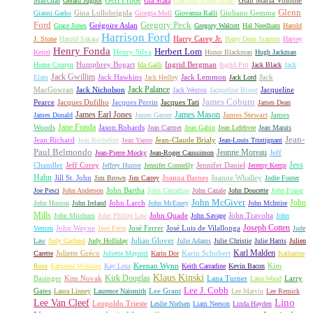
Gert Fröbe
Marchal
Gian Maria Volonté
Gérard Jugnot
Gia Scala
Giacomo Rossi-Stuart
Glenn
Gina Lollobrigida
Giuliano Gemma
Gianni Garko
Giorgia Moll
Giovanna Ralli
Gregory Peck
Ford
Grégoire Aslan
Grace Jones
Gregory Walcott
Hal Needham
Harold
Harrison Ford
Harry Carey Jr.
J. Stone
Harold Sakata
Harry Dean Stanton
Harvey
Henry Fonda
Herbert Lom
Henry Silva
Keitel
Honor Blackman
Hugh Jackman
Humphrey Bogart
Ingrid Bergman
Hume Cronyn
Ida Galli
Ingrid Pitt
Jack Black
Jack
Jack Gwillim
Jack Hawkins
Jack Lemmon
Jack
Elam
Jack Hedley
Jack Lord
Jack Palance
MacGowran
Jack Nicholson
Jacqueline
Jack Weston
Jacqueline Bisset
James Coburn
Pearce
Jacques Dufilho
Jacques Perrin
Jacques Tati
James Dean
James Earl Jones
James Mason
James Stewart
James
James Donald
James Garner
Jane Fonda
Woods
Jason Robards
Jean Carmet
Jean Gabin
Jean Lefebvre
Jean Marais
Jean-
Jean Richard
Jean-Claude Brialy
Jean Rochefort
Jean Yanne
Jean-Louis Trintignant
Paul Belmondo
Jeanne Moreau
Jeff
Jean-Pierre Mocky
Jean-Roger Caussimon
Jess
Chandler
Jeff Corey
Jennifer Daniel
Jeffrey Hunter
Jennifer Connelly
Jeremy Kemp
Hahn
Jill St. John
Joanna Barnes
Joanne Whalley
Jim Brown
Jim Carrey
Jodie Foster
John Bartha
Joe Pesci
John Anderson
John Carradine
John Cazale
John Doucette
John Fraser
John McGiver
John
John Larch
John Huston
John Ireland
John McEnery
John McIntire
Mills
John Quade
John Travolta
John Mitchum
John Phillip Law
John Savage
John
Joseph Cotten
John Wayne
José Ferrer
José Luis de Vilallonga
Vernon
José Ferre
Jude
Julian Glover
Law
Judy Garland
Judy Holliday
Julie Adams
Julie Christie
Julie Harris
Julien
Karl Malden
Juliette Gréco
Karin Schubert
Carette
Juliette Mayniel
Karin Dor
Katharine
Keenan Wynn
Kim
Ross
Kathleen Widdoes
Kay Lenz
Keith Carradine
Kevin Bacon
Klaus Kinski
Kirk Douglas
Basinger
Kim Novak
Lana Turner
Larry
Lana Wood
Lee J. Cobb
Gates
Lee Grant
Laura Linney
Laurence Naismith
Lee Marvin
Lee Remick
Lino
Lee Van Cleef
Leopoldo Trieste
Leslie Nielsen
Liam Neeson
Linda Hayden