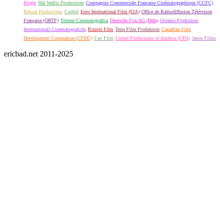
Bright
Hal Wallis Productions
Compagnie Commerciale Française Cinématographique (CCFC)
Belstar Productions
Cinétel
Euro International Film (EIA)
Office de Radiodiffusion Télévision
Française (ORTF)
Tritone Cinematografica
Deutsche Fox AG (Defa)
Oceania Produzioni
Internazionali Cinematografiche
Rizzoli Film
Terra Film Produktion
Canadian Film
Development Corporation (CFDC)
Fair Film
United Productions of America (UPA)
Jason Films
ericbad.net 2011-2025