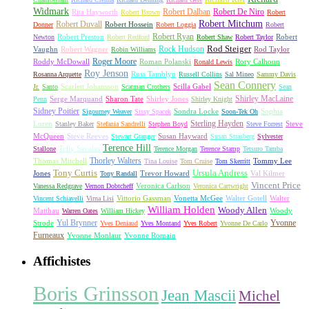
Widmark
Robert Dalban
Robert De Niro
Rita Hayworth
Robert Brown
Robert
Robert Mitchum
Robert Duvall
Robert Hossein
Donner
Robert Loggia
Robert
Robert Ryan
Robert Preston
Robert
Newton
Robert Redford
Robert Shaw
Robert Taylor
Rock Hudson
Rod Steiger
Vaughn
Robert Wagner
Rod Taylor
Robin Williams
Roger Moore
Roddy McDowall
Roman Polanski
Rory Calhoun
Ronald Lewis
Roy Jenson
Russ Tamblyn
Rosanna Arquette
Russell Collins
Sal Mineo
Sammy Davis
Sean Connery
Scarlett Johansson
Scilla Gabel
Jr.
Santo
Scatman Crothers
Sean
Shirley MacLaine
Serge Marquand
Sharon Tate
Shirley Jones
Penn
Shirley Knight
Sidney Poitier
Sondra Locke
Sophia
Sigourney Weaver
Sissy Spacek
Soon-Tek Oh
Sterling Hayden
Loren
Steve
Stanley Baker
Stefania Sandrelli
Stephen Boyd
Steve Forrest
McQueen
Steve Reeves
Susan Hayward
Stewart Granger
Susan Strasberg
Sylvester
Terence Hill
Telly Savalas
Stallone
Terence Morgan
Terence Stamp
Tetsuro Tamba
Thorley Walters
Thomas Mitchell
Tommy Lee
Tina Louise
Tom Cruise
Tom Skerritt
Tony Curtis
Ursula Andress
Jones
Trevor Howard
Val Kilmer
Tony Randall
Vincent Price
Veronica Carlson
Vanessa Redgrave
Vernon Dobtcheff
Veronica Cartwright
Vittorio Gassman
Vonetta McGee
Walter Gotell
Walter
Vincent Schiavelli
Virna Lisi
William Holden
Woody Allen
Matthau
Woody
Warren Oates
William Hickey
Yul Brynner
Yvonne
Strode
Yves Deniaud
Yves Montand
Yves Robert
Yvonne De Carlo
Furneaux
Yvonne Monlaur
Yvonne Romain
Affichistes
Boris Grinsson
Jean Mascii
Michel