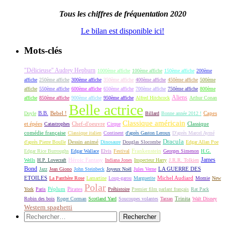
Tous les chiffres de fréquentation 2020
Le bilan est disponible ici!
Mots-clés
"Délicieuse" Audrey Hepburn
1000ème affiche
100ème affiche
150ème affiche
200ème
affiche
250ème affiche
300ème affiche
350ème affiche
400ème affiche
450ème affiche
500ème
affiche
550ème affiche
600ème affiche
650ème affiche
700ème affiche
750ème affiche
800ème
Aliens
affiche
850ème affiche
900ème affiche
950ème affiche
Alfred Hitchcock
Arthur Conan
Belle actrice
B.B.
Bebel !
Capes
Doyle
Billard
Bonne année 2012 !
Classique américain
et épées
Classique
Catastrophes
Chef-d'oeuvre
Cirque
comédie française
Classique italien
Continent
d'après Gaston Leroux
D'après Marcel Aymé
Dracula
Dessin animé
d'après Pierre Boulle
Dinosaure
Douglas Slocombe
Edgar Allan Poe
Frankenstein
Edgar Rice Burroughs
Edgar Wallace
Elvis
Festival
Georges Simenon
H.G.
James
Héroic Fantasy
Wells
H.P. Lovecraft
Indiana Jones
Inspecteur Harry
J.R.R. Tolkien
Bond
LA GUERRE DES
Jazz
Jean Giono
John Steinbeck
Joyeux Noël
Jules Verne
ETOILES
Michel Audiard
La Panthère Rose
Lamartine
Loup-garou
Marguerite
Momie
New
Polar
Péplum
Pirates
York
Paris
Préhistoire
Premier film parlant français
Rat Pack
Robin des bois
Roger Corman
Scotland Yard
Soucoupes volantes
Tarzan
Trinita
Walt Disney
Western spaghetti
Rechercher :