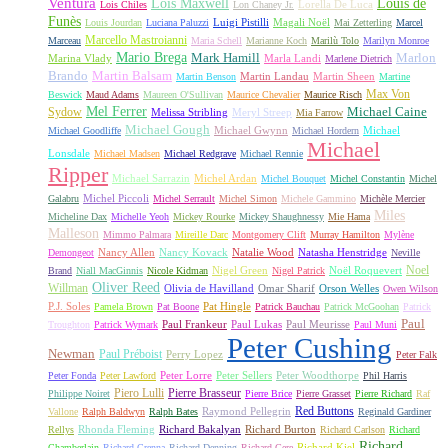
Ventura
Lois Maxwell
Louis de
Lorella De Luca
Lois Chiles
Lon Chaney Jr.
Funès
Luigi Pistilli
Magali Noël
Louis Jourdan
Luciana Paluzzi
Mai Zetterling
Marcel
Marcello Mastroianni
Marceau
Maria Schell
Marianne Koch
Marilù Tolo
Marilyn Monroe
Mario Brega
Mark Hamill
Marlon
Marina Vlady
Marla Landi
Marlene Dietrich
Martin Balsam
Brando
Martin Landau
Martin Sheen
Martin Benson
Martine
Max Von
Beswick
Maud Adams
Maureen O'Sullivan
Maurice Chevalier
Maurice Risch
Mel Ferrer
Sydow
Michael Caine
Melissa Stribling
Meryl Streep
Mia Farrow
Michael Gough
Michael Gwynn
Michael
Michael Goodliffe
Michael Hordern
Michael
Lonsdale
Michael Madsen
Michael Redgrave
Michael Rennie
Ripper
Michael Sarrazin
Michel Ardan
Michel Bouquet
Michel Constantin
Michel
Michel Piccoli
Galabru
Michel Serrault
Michel Simon
Michele Gammino
Michèle Mercier
Miles
Micheline Dax
Michelle Yeoh
Mickey Rourke
Mickey Shaughnessy
Mie Hama
Malleson
Mimmo Palmara
Mireille Darc
Montgomery Clift
Murray Hamilton
Mylène
Nancy Allen
Nancy Kovack
Natalie Wood
Natasha Henstridge
Demongeot
Neville
Noel
Nigel Green
Noël Roquevert
Brand
Niall MacGinnis
Nicole Kidman
Nigel Patrick
Oliver Reed
Willman
Olivia de Havilland
Omar Sharif
Orson Welles
Owen Wilson
P.J. Soles
Pat Hingle
Pamela Brown
Pat Boone
Patrick Bauchau
Patrick McGoohan
Patrick
Paul
Paul Frankeur
Paul Lukas
Paul Meurisse
Troughton
Patrick Wymark
Paul Muni
Peter Cushing
Newman
Paul Préboist
Perry Lopez
Peter Falk
Peter Lorre
Peter Sellers
Peter Woodthorpe
Peter Fonda
Peter Lawford
Phil Harris
Piero Lulli
Pierre Brasseur
Philippe Noiret
Pierre Brice
Pierre Grasset
Pierre Richard
Raf
Red Buttons
Raymond Pellegrin
Vallone
Ralph Baldwyn
Ralph Bates
Reginald Gardiner
Rhonda Fleming
Richard Bakalyan
Richard Burton
Rellys
Richard Carlson
Richard
Richard
Richard Kiel
Chamberlain
Richard Crenna
Richard Denning
Richard Gere