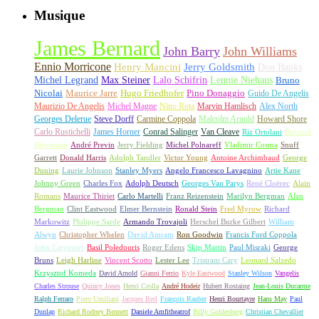
Musique
James Bernard
John Barry
John Williams
Ennio Morricone
Henry Mancini
Jerry Goldsmith
Don Banks
Michel Legrand
Max Steiner
Lalo Schifrin
Lennie Niehaus
Bruno
Nicolai
Maurice Jarre
Hugo Friedhofer
Pino Donaggio
Guido De Angelis
Maurizio De Angelis
Michel Magne
Nino Rota
Marvin Hamlisch
Alex North
Georges Delerue
Steve Dorff
Carmine Coppola
Malcolm Arnold
Howard Shore
Carlo Rustichelli
James Horner
Conrad Salinger
Van Cleave
Riz Ortolani
Bernard
Herrmann
André Previn
Jerry Fielding
Michel Polnareff
Vladimir Cosma
Snuff
Garrett
Donald Harris
Adolph Tandler
Victor Young
Antoine Archimbaud
George
Duning
Laurie Johnson
Stanley Myers
Angelo Francesco Lavagnino
Artie Kane
Johnny Green
Charles Fox
Adolph Deutsch
Georges Van Parys
René Cloërec
Alain
Romans
Maurice Thiriet
Carlo Martelli
Franz Reizenstein
Marilyn Bergman
Alan
Bergman
Clint Eastwood
Elmer Bernstein
Ronald Stein
Fred Myrow
Richard
Markowitz
Philippe Sarde
Armando Trovajoli
Herschel Burke Gilbert
William
Alwyn
Christopher Whelen
David Amram
Ron Goodwin
Francis Ford Coppola
John Carpenter
Basil Poledouris
Roger Edens
Skip Martin
Paul Misraki
George
Bruns
Leigh Harline
Vincent Scotto
Lester Lee
Tristram Cary
Leonard Salzedo
Krzysztof Komeda
David Arnold
Gianni Ferrio
Kyle Eastwood
Stanley Wilson
Vangelis
Charles Strouse
Quincy Jones
Henri Crolla
André Hodeir
Hubert Rostaing
Jean-Louis Ducarme
Ralph Ferraro
Piero Umiliani
Jacques Brel
François Rauber
Henri Bourtayre
Hans May
Paul
Dunlap
Richard Rodney Bennett
Daniele Amfitheatrof
Billy Goldenberg
Christian Chevallier