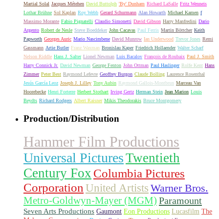
Martial Solal
Jacques Métehen
David Buttolph
'By' Dunham
Richard LaSalle
Fritz Wenneis
Lothar Brühne
Sol Kaplan
Roy Webb
Gerard Schurmann
Alan Howarth
Michael Kamen
f
Massimo Morante
Fabio Pignatelli
Claudio Simonetti
David Gibson
Harry Manfredini
Dario
Argento
Robert de Nesle
Steve Boeddeker
John Cacavas
Paul Ferris
Martin Böttcher
Keith
Papworth
Georges Auric
Mario Nascimbene
David Munrow
Ian Underwood
Trevor Jones
Remi
Gassmann
Artie Butler
Franz Waxman
Bronislau Kaper
Friedrich Hollaender
Walter Scharf
Nelson Riddle
Hans J. Salter
Lionel Newman
Luis Bacalov
François de Roubaix
Paul J. Smith
Harry Connick Jr.
David Newman
George Fenton
John Ottman
Paul Haslinger
Rolfe Kent
Hans
Zimmer
Peter Best
Raymond Lefevre
Geoffrey Burgon
Claude Bolling
Laurence Rosenthal
Jesús García Leoz
Joseph J. Lilley
Tony Aubin
Raymond Gallois-Montbrun
Marceau Van
Hoorebecke
Henri Forterre
Herbert Stothart
Irving Gertz
Herman Stein
Jean Marion
Louis
Beydts
Richard Rodgers
Albert Raisner
Mikis Theodorakis
Bruce Montgomery
Production/Distribution
Hammer Film Productions
Universal Pictures
Twentieth
Century Fox
Columbia Pictures
Corporation
United Artists
Warner Bros.
Metro-Goldwyn-Mayer (MGM)
Paramount
Seven Arts Productions
Gaumont
Eon Productions
Lucasfilm
The