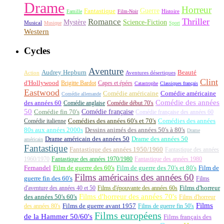
Drame
Horreur
Fantastique
Guerre
Histoire
Famille
Film-Noir
Thriller
Romance
Science-Fiction
Mystère
Musical
Musique
Sport
Western
Cycles
Aventure
Audrey Hepburn
Beauté
Aventures désertiques
Action
Clint
d'Hollywood
Brigitte Bardot
Capes et épées
Catastrophe
Classiques français
Eastwood
Comédie américaine
Comédie américaine
Comédie allemande
Comédie des années
des années 60
Comédie anglaise
Comédie début 70's
50
Comédie française
Comédie fin 70's
Comédie française des années 60
Comédie italienne
Comédies des années 60's et 70's
Comédies des années
80s aux années 2000s
Dessins animés des années 50's à 80's
Drame
Drame américain des années 50
Drame des années 50
américain
Fantastique
Fantastique des années 1950/1960
Fantastique des années
1960/1970
Fantastique des années 1970/1980
Fantastique des années 1980
Fernandel
Film de guerre des 60's
Film de guerre des 70's et 80's
Film de
Films américains des années 60
guerre fin des 60's
Films
d'aventure des années 40 et 50
Films d'épouvante des années 60s
Films d'horreur
Films d'horreur des années 70's
des années 50's 60's
Films d'horreur
Films
des années 80's
Films de guerre avant 1957
Films de guerre fin 50's
Films européens
de la Hammer 50/60's
Films français des