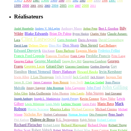
1985
1986
1988
1987
1989
1995
1997
1990
1991
1992
1993
1994
1996
1998
1999
2000
2004
2005
2008
2001
2002
2003
2006
2007
2011
Réalisateurs
Billy
Anthony Mann
André Hunebelle
Andrew V. McLaglen
Arthur Penn
Bert I. Gordon
Wilder
Blake Edwards
Brian De Palma
Claude Autant-
Byron Haskin
Charles Vidor
Clint Eastwood
Lara
David Cronenberg
Curtis Bernhardt
Dario Argento
Don Sharp
Don Siegel
David Lean
Delmer Daves
Dino Risi
Earl Bellamy
Edward Dmytryk
Federico Fellini
Elia Kazan
Enzo Barboni
Eugenio Martín
Freddie Francis
Francis Ford Coppola
François Truffaut
Fritz Lang
Frank Capra
George Marshall
George Cukor
Georges
George Roy Hill
Georges Combret
Franju
Georges Lucas
Gérard Oury
Guy
Giacomo Gentilomo
Gordon Douglas
Irvin Kershner
Henri Verneuil
Henry Hathaway
Hamilton
Howard Hawks
Jack Arnold
Jacques Tati
Irwin Allen
J. Lee Thompson
Jack Cardiff
Jack Kinney
James B. Clark
James Cameron
Jean Renoir
Jean Stelli
Jean-Luc Godard
Jean-Pierre
John Gilling
John Carpenter
John Ford
Melville
Jimmy Sangster
John Boorman
John Sturges
John Huston
John Glen
John Guillermin
John Landis
José Giovanni
Lewis
King Vidor
Joseph Anthony
Joseph L. Mankiewicz
Joseph Pevney
Kevin Connor
Mark
Gilbert
Mario Bava
Lewis Milestone
Louis Malle
Luchino Visconti
Lucio Fulci
Robson
Michael Carreras
Michael Cimino
Martin Scorsese
Maurice Labro
Michael
Nicholas Ray
Winner
Norbert Carbonnaux
Norman Jewison
Otto Preminger
Peter Sasdy
Philippe de Broca
Phil Karlson
R.G. Springsteen
Ralph Nelson
Richard Carlson
Richard Fleischer
Richard Quine
Richard Lester
Richard Marquand
Richard Thorpe
Ridley Scott
Robert Aldrich
Robert Mulligan
Robert Wise
Roger Corman
Roger Richebé