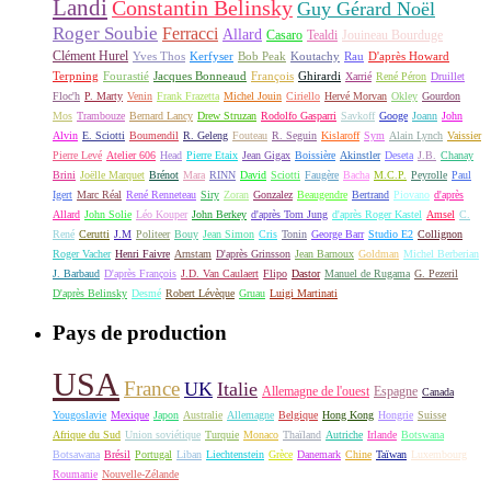
Landi
Constantin Belinsky
Guy Gérard Noël
Roger Soubie
Ferracci
Allard
Casaro
Tealdi
Jouineau Bourduge
Clément Hurel
Yves Thos
Kerfyser
Bob Peak
Koutachy
Rau
D'après Howard
Terpning
Fourastié
Jacques Bonneaud
François
Ghirardi
Xarrié
René Péron
Druillet
Floc'h
P. Marty
Venin
Frank Frazetta
Michel Jouin
Ciriello
Hervé Morvan
Okley
Gourdon
Mos
Trambouze
Bernard Lancy
Drew Struzan
Rodolfo Gasparri
Savkoff
Googe
Joann
John
Alvin
E. Sciotti
Boumendil
R. Geleng
Fouteau
R. Seguin
Kislaroff
Sym
Alain Lynch
Vaissier
Pierre Levé
Atelier 606
Head
Pierre Etaix
Jean Gigax
Boissière
Akinstler
Deseta
J.B.
Chanay
Brini
Joëlle Marquet
Brénot
Mara
RINN
David
Sciotti
Faugère
Bacha
M.C.P.
Peyrolle
Paul
Igert
Marc Réal
René Renneteau
Siry
Zoran
Gonzalez
Beaugendre
Bertrand
Piovano
d'après
Allard
John Solie
Léo Kouper
John Berkey
d'après Tom Jung
d'après Roger Kastel
Amsel
C.
René
Cerutti
J.M
Politeer
Bouy
Jean Simon
Cris
Tonin
George Barr
Studio E2
Collignon
Roger Vacher
Henri Faivre
Arnstam
D'après Grinsson
Jean Barnoux
Goldman
Michel Berberian
J. Barbaud
D'après François
J.D. Van Caulaert
Flipo
Dastor
Manuel de Rugama
G. Pezeril
D'après Belinsky
Desmé
Robert Lévèque
Gruau
Luigi Martinati
Pays de production
USA
France
UK
Italie
Allemagne de l'ouest
Espagne
Canada
Yougoslavie
Mexique
Japon
Australie
Allemagne
Belgique
Hong Kong
Hongrie
Suisse
Afrique du Sud
Union soviétique
Turquie
Monaco
Thaïland
Autriche
Irlande
Botswana
Botsawana
Brésil
Portugal
Liban
Liechtenstein
Grèce
Danemark
Chine
Taïwan
Luxembourg
Roumanie
Nouvelle-Zélande