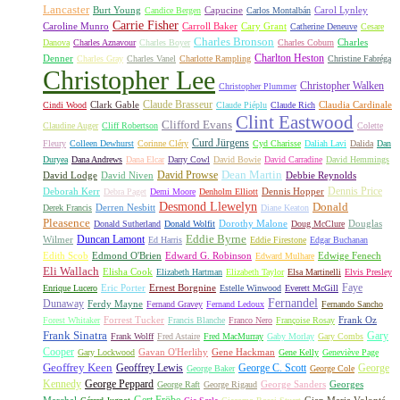
Lancaster
Burt Young
Capucine
Carol Lynley
Candice Bergen
Carlos Montalbán
Carrie Fisher
Caroline Munro
Carroll Baker
Cary Grant
Catherine Deneuve
Cesare
Charles Bronson
Charles
Danova
Charles Aznavour
Charles Boyer
Charles Coburn
Charlton Heston
Denner
Charles Gray
Charles Vanel
Charlotte Rampling
Christine Fabréga
Christopher Lee
Christopher Walken
Christopher Plummer
Claude Brasseur
Clark Gable
Claudia Cardinale
Cindi Wood
Claude Piéplu
Claude Rich
Clint Eastwood
Clifford Evans
Claudine Auger
Cliff Robertson
Colette
Curd Jürgens
Fleury
Colleen Dewhurst
Corinne Cléry
Cyd Charisse
Daliah Lavi
Dalida
Dan
Duryea
Dana Andrews
Dana Elcar
Darry Cowl
David Bowie
David Carradine
David Hemmings
David Prowse
Dean Martin
David Lodge
David Niven
Debbie Reynolds
Dennis Price
Deborah Kerr
Dennis Hopper
Debra Paget
Demi Moore
Denholm Elliott
Desmond Llewelyn
Donald
Derren Nesbitt
Derek Francis
Diane Keaton
Pleasence
Dorothy Malone
Douglas
Donald Sutherland
Donald Wolfit
Doug McClure
Duncan Lamont
Eddie Byrne
Wilmer
Ed Harris
Eddie Firestone
Edgar Buchanan
Edith Scob
Edmond O'Brien
Edward G. Robinson
Edwige Fenech
Edward Mulhare
Eli Wallach
Elisha Cook
Elizabeth Hartman
Elizabeth Taylor
Elsa Martinelli
Elvis Presley
Faye
Eric Porter
Ernest Borgnine
Enrique Lucero
Estelle Winwood
Everett McGill
Fernandel
Dunaway
Ferdy Mayne
Fernand Gravey
Fernand Ledoux
Fernando Sancho
Forrest Tucker
Frank Oz
Forest Whitaker
Francis Blanche
Franco Nero
Françoise Rosay
Frank Sinatra
Gary
Frank Wolff
Fred Astaire
Fred MacMurray
Gaby Morlay
Gary Combs
Cooper
Gavan O'Herlihy
Gene Hackman
Gary Lockwood
Gene Kelly
Geneviève Page
Geoffrey Keen
Geoffrey Lewis
George C. Scott
George
George Baker
George Cole
Kennedy
George Peppard
George Sanders
Georges
George Raft
George Rigaud