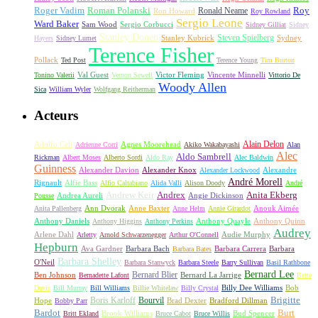
Roger Vadim
Roman Polanski
Roy
Ron Howard
Ronald Neame
Roy Rowland
Sergio Leone
Ward Baker
Sam Wood
Sergio Corbucci
Sidney Gilliat
Sidney
Stanley Donen
Steven Spielberg
Stanley Kubrick
Sydney
Hayers
Sidney Lumet
Terence Fisher
Pollack
Ted Post
Terence Young
Tim Burton
Val Guest
Vincente Minnelli
Tonino Valerii
Vernon Sewell
Victor Fleming
Vittorio De
Woody Allen
Sica
William Wyler
Wolfgang Reitherman
Acteurs
Alain Delon
Adolfo Celi
Agnes Moorehead
Adrienne Corri
Akiko Wakabayashi
Alan
Alec
Aldo Sambrell
Rickman
Albert Moses
Alberto Sordi
Aldo Ray
Alec Baldwin
Guinness
Alexander Davion
Alexander Knox
Alexandre
Alexander Lockwood
André Morell
Rignault
Alfie Bass
Alfio Caltabiano
Alida Valli
Alison Doody
André
Andrew Keir
Andrex
Anita Ekberg
Andrea Aureli
Angie Dickinson
Pousse
Ann Dvorak
Anne Baxter
Anouk Aimée
Anita Pallenberg
Anne Helm
Annie Girardot
Anthony Daniels
Anthony Quayle
Anthony Quinn
Anthony Higgins
Anthony Perkins
Audrey
Arlene Dahl
Audie Murphy
Arletty
Arnold Schwarzenegger
Arthur O'Connell
Hepburn
Ava Gardner
Barbara Bach
Barbara Carrera
Barbara
Barbara Bates
Barbara Shelley
O'Neil
Barbara Stanwyck
Barbara Steele
Barry Sullivan
Basil Rathbone
Bernard Lee
Bernard Blier
Ben Johnson
Bernard La Jarrige
Bernadette Lafont
Bette
Billy Dee Williams
Bob
Davis
Bill Murray
Bill Williams
Billie Whitelaw
Billy Crystal
Boris Karloff
Bourvil
Brigitte
Hope
Brad Dexter
Bradford Dillman
Bobby Parr
Bardot
Burt
Brook Williams
Bud Spencer
Britt Ekland
Bruce Cabot
Bruce Willis