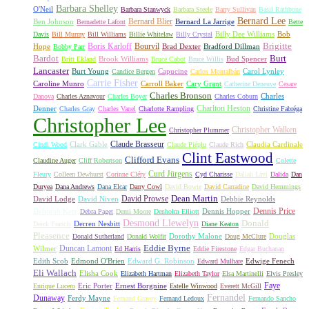
Barbara Shelley
O'Neil
Barbara Stanwyck
Barbara Steele
Barry Sullivan
Basil Rathbone
Bernard Lee
Bernard Blier
Ben Johnson
Bernard La Jarrige
Bernadette Lafont
Bette
Billy Dee Williams
Bob
Davis
Bill Murray
Bill Williams
Billie Whitelaw
Billy Crystal
Boris Karloff
Bourvil
Brigitte
Hope
Brad Dexter
Bradford Dillman
Bobby Parr
Bardot
Burt
Brook Williams
Bud Spencer
Britt Ekland
Bruce Cabot
Bruce Willis
Lancaster
Burt Young
Capucine
Carol Lynley
Candice Bergen
Carlos Montalbán
Carrie Fisher
Caroline Munro
Carroll Baker
Cary Grant
Catherine Deneuve
Cesare
Charles Bronson
Charles
Danova
Charles Aznavour
Charles Boyer
Charles Coburn
Charlton Heston
Denner
Charles Gray
Charles Vanel
Charlotte Rampling
Christine Fabréga
Christopher Lee
Christopher Walken
Christopher Plummer
Claude Brasseur
Clark Gable
Claudia Cardinale
Cindi Wood
Claude Piéplu
Claude Rich
Clint Eastwood
Clifford Evans
Claudine Auger
Cliff Robertson
Colette
Curd Jürgens
Fleury
Colleen Dewhurst
Corinne Cléry
Cyd Charisse
Daliah Lavi
Dalida
Dan
Duryea
Dana Andrews
Dana Elcar
Darry Cowl
David Bowie
David Carradine
David Hemmings
David Prowse
Dean Martin
David Lodge
David Niven
Debbie Reynolds
Dennis Price
Deborah Kerr
Dennis Hopper
Debra Paget
Demi Moore
Denholm Elliott
Desmond Llewelyn
Donald
Derren Nesbitt
Derek Francis
Diane Keaton
Pleasence
Dorothy Malone
Douglas
Donald Sutherland
Donald Wolfit
Doug McClure
Duncan Lamont
Eddie Byrne
Wilmer
Ed Harris
Eddie Firestone
Edgar Buchanan
Edith Scob
Edmond O'Brien
Edward G. Robinson
Edwige Fenech
Edward Mulhare
Eli Wallach
Elisha Cook
Elizabeth Hartman
Elizabeth Taylor
Elsa Martinelli
Elvis Presley
Faye
Eric Porter
Ernest Borgnine
Enrique Lucero
Estelle Winwood
Everett McGill
Fernandel
Dunaway
Ferdy Mayne
Fernand Gravey
Fernand Ledoux
Fernando Sancho