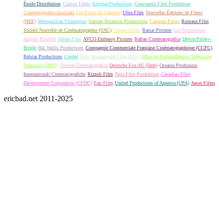
Étoile Distribution
Clarion Films
Enigma Productions
Constantin Film Produktion
Cinematografica Associati
Les Films du Carrosse
Ultra Film
Nouvelles Éditions de Films
(NEF)
Metropolitan Filmexport
Samuel Bronston Productions
Capitole Films
Romana Film
Société Nouvelle de Cinématographie (SNC)
Valoria Films
Rastar Pictures
Les Productions
Jacques Roitfeld
Jadran Film
AVCO Embassy Pictures
Rafran Cinematografica
Devon/Persky-
Bright
Hal Wallis Productions
Compagnie Commerciale Française Cinématographique (CCFC)
Belstar Productions
Cinétel
Euro International Film (EIA)
Office de Radiodiffusion Télévision
Française (ORTF)
Tritone Cinematografica
Deutsche Fox AG (Defa)
Oceania Produzioni
Internazionali Cinematografiche
Rizzoli Film
Terra Film Produktion
Canadian Film
Development Corporation (CFDC)
Fair Film
United Productions of America (UPA)
Jason Films
ericbad.net 2011-2025