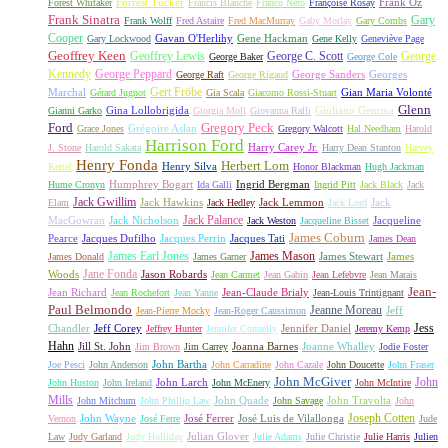
Forrest Tucker
Frank Oz
Forest Whitaker
Francis Blanche
Franco Nero
Françoise Rosay
Frank Sinatra
Gary
Frank Wolff
Fred Astaire
Fred MacMurray
Gaby Morlay
Gary Combs
Cooper
Gavan O'Herlihy
Gene Hackman
Gary Lockwood
Gene Kelly
Geneviève Page
Geoffrey Keen
Geoffrey Lewis
George C. Scott
George
George Baker
George Cole
Kennedy
George Peppard
George Sanders
Georges
George Raft
George Rigaud
Gert Fröbe
Marchal
Gian Maria Volonté
Gérard Jugnot
Gia Scala
Giacomo Rossi-Stuart
Glenn
Gina Lollobrigida
Giuliano Gemma
Gianni Garko
Giorgia Moll
Giovanna Ralli
Gregory Peck
Ford
Grégoire Aslan
Grace Jones
Gregory Walcott
Hal Needham
Harold
Harrison Ford
Harry Carey Jr.
J. Stone
Harold Sakata
Harry Dean Stanton
Harvey
Henry Fonda
Herbert Lom
Henry Silva
Keitel
Honor Blackman
Hugh Jackman
Humphrey Bogart
Ingrid Bergman
Hume Cronyn
Ida Galli
Ingrid Pitt
Jack Black
Jack
Jack Gwillim
Jack Hawkins
Jack Lemmon
Jack
Elam
Jack Hedley
Jack Lord
Jack Palance
MacGowran
Jack Nicholson
Jacqueline
Jack Weston
Jacqueline Bisset
James Coburn
Pearce
Jacques Dufilho
Jacques Perrin
Jacques Tati
James Dean
James Earl Jones
James Mason
James Stewart
James
James Donald
James Garner
Jane Fonda
Woods
Jason Robards
Jean Carmet
Jean Gabin
Jean Lefebvre
Jean Marais
Jean-
Jean Richard
Jean-Claude Brialy
Jean Rochefort
Jean Yanne
Jean-Louis Trintignant
Paul Belmondo
Jeanne Moreau
Jeff
Jean-Pierre Mocky
Jean-Roger Caussimon
Jess
Chandler
Jeff Corey
Jennifer Daniel
Jeffrey Hunter
Jennifer Connelly
Jeremy Kemp
Hahn
Jill St. John
Joanna Barnes
Joanne Whalley
Jim Brown
Jim Carrey
Jodie Foster
John Bartha
Joe Pesci
John Anderson
John Carradine
John Cazale
John Doucette
John Fraser
John McGiver
John
John Larch
John Huston
John Ireland
John McEnery
John McIntire
Mills
John Quade
John Travolta
John Mitchum
John Phillip Law
John Savage
John
Joseph Cotten
John Wayne
José Ferrer
José Luis de Vilallonga
Vernon
José Ferre
Jude
Julian Glover
Law
Judy Garland
Judy Holliday
Julie Adams
Julie Christie
Julie Harris
Julien