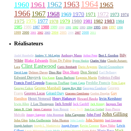
1964
1963
1962
1960
1961
1965
1966
1967
1968
1970
1972
1969
1971
1973
1974
1976
1977
1975
1979
1980
1981
1983
1978
1982
1984
1985
1986
1988
1987
1989
1995
1997
1990
1991
1992
1993
1994
1996
1998
1999
2000
2004
2005
2008
2001
2002
2003
2006
2007
2011
Réalisateurs
Billy
Anthony Mann
André Hunebelle
Andrew V. McLaglen
Arthur Penn
Bert I. Gordon
Wilder
Blake Edwards
Brian De Palma
Claude Autant-
Byron Haskin
Charles Vidor
Clint Eastwood
Lara
David Cronenberg
Curtis Bernhardt
Dario Argento
Don Sharp
Don Siegel
David Lean
Delmer Daves
Dino Risi
Earl Bellamy
Edward Dmytryk
Federico Fellini
Elia Kazan
Enzo Barboni
Eugenio Martín
Freddie Francis
Francis Ford Coppola
François Truffaut
Fritz Lang
Frank Capra
George Marshall
George Cukor
Georges
George Roy Hill
Georges Combret
Franju
Georges Lucas
Gérard Oury
Guy
Giacomo Gentilomo
Gordon Douglas
Irvin Kershner
Henri Verneuil
Henry Hathaway
Hamilton
Howard Hawks
Jack Arnold
Jacques Tati
Irwin Allen
J. Lee Thompson
Jack Cardiff
Jack Kinney
James B. Clark
James Cameron
Jean Renoir
Jean Stelli
Jean-Luc Godard
Jean-Pierre
John Gilling
John Carpenter
John Ford
Melville
Jimmy Sangster
John Boorman
John Sturges
John Huston
John Glen
John Guillermin
John Landis
José Giovanni
Lewis
King Vidor
Joseph Anthony
Joseph L. Mankiewicz
Joseph Pevney
Kevin Connor
Mark
Gilbert
Mario Bava
Lewis Milestone
Louis Malle
Luchino Visconti
Lucio Fulci