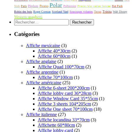
Polar
Péplum
Pirates
York
Paris
Préhistoire
Premier film parlant français
Rat Pack
Robin des bois
Roger Corman
Scotland Yard
Soucoupes volantes
Tarzan
Trinita
Walt Disney
Western spaghetti
Rechercher :
Catégories
Affiche mexicaine
(3)
Affiche 40*30cm
(2)
Affiche 60*80cm
(1)
Affiche anglaise
(2)
Affiche Quad 100*70cm
(2)
Affiche argentine
(1)
Affiche 70*100cm
(1)
Affiche américaine
(25)
Affiche 6-sheet 200*200cm
(1)
Affiche lobby card 36*28cm
(3)
Affiche Window Card 35*55cm
(1)
Affiche 3 sheets 104*205cm
(2)
Affiche One sheet 70*100cm
(18)
Affiche italienne
(27)
Affiche locandina 33*70cm
(3)
Affichette 60*80cm
(2)
Affiche lobby-card
(2)