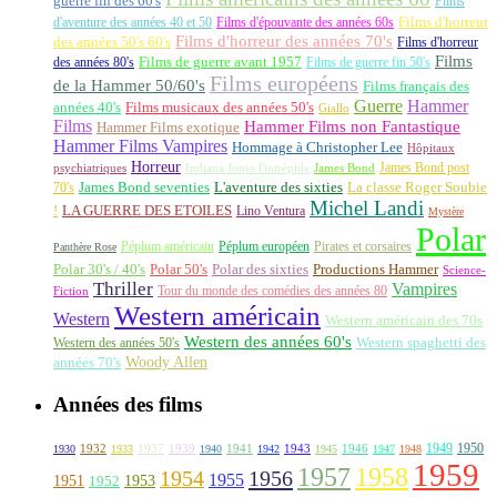
guerre fin des 60's
Films
d'aventure des années 40 et 50
Films d'épouvante des années 60s
Films d'horreur
Films d'horreur des années 70's
des années 50's 60's
Films d'horreur
Films
des années 80's
Films de guerre avant 1957
Films de guerre fin 50's
Films européens
de la Hammer 50/60's
Films français des
Guerre
Hammer
années 40's
Films musicaux des années 50's
Giallo
Films
Hammer Films non Fantastique
Hammer Films exotique
Hammer Films Vampires
Hommage à Christopher Lee
Hôpitaux
Horreur
James Bond post
Indiana Jones l'intrépide
psychiatriques
James Bond
La classe Roger Soubie
70's
James Bond seventies
L'aventure des sixties
Michel Landi
!
LA GUERRE DES ETOILES
Lino Ventura
Mystère
Polar
Péplum américain
Péplum européen
Pirates et corsaires
Panthère Rose
Polar 30's / 40's
Polar 50's
Polar des sixties
Productions Hammer
Science-
Thriller
Vampires
Tour du monde des comédies des années 80
Fiction
Western américain
Western
Western américain des 70s
Western des années 60's
Western des années 50's
Western spaghetti des
Woody Allen
années 70's
Années des films
1949
1950
1932
1937
1939
1941
1943
1946
1930
1933
1940
1942
1945
1947
1948
1959
1957
1958
1956
1954
1955
1951
1952
1953