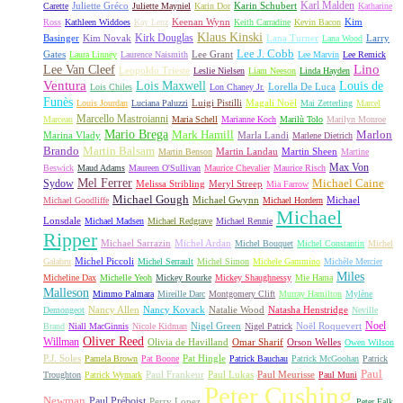
Karl Malden
Juliette Gréco
Karin Schubert
Carette
Juliette Mayniel
Karin Dor
Katharine
Keenan Wynn
Kim
Ross
Kathleen Widdoes
Kay Lenz
Keith Carradine
Kevin Bacon
Klaus Kinski
Kirk Douglas
Basinger
Kim Novak
Lana Turner
Larry
Lana Wood
Lee J. Cobb
Gates
Lee Grant
Laura Linney
Laurence Naismith
Lee Marvin
Lee Remick
Lino
Lee Van Cleef
Leopoldo Trieste
Leslie Nielsen
Liam Neeson
Linda Hayden
Ventura
Lois Maxwell
Louis de
Lorella De Luca
Lois Chiles
Lon Chaney Jr.
Funès
Luigi Pistilli
Magali Noël
Louis Jourdan
Luciana Paluzzi
Mai Zetterling
Marcel
Marcello Mastroianni
Marceau
Maria Schell
Marianne Koch
Marilù Tolo
Marilyn Monroe
Mario Brega
Mark Hamill
Marlon
Marina Vlady
Marla Landi
Marlene Dietrich
Martin Balsam
Brando
Martin Landau
Martin Sheen
Martin Benson
Martine
Max Von
Beswick
Maud Adams
Maureen O'Sullivan
Maurice Chevalier
Maurice Risch
Mel Ferrer
Sydow
Michael Caine
Melissa Stribling
Meryl Streep
Mia Farrow
Michael Gough
Michael Gwynn
Michael
Michael Goodliffe
Michael Hordern
Michael
Lonsdale
Michael Madsen
Michael Redgrave
Michael Rennie
Ripper
Michael Sarrazin
Michel Ardan
Michel Bouquet
Michel Constantin
Michel
Michel Piccoli
Galabru
Michel Serrault
Michel Simon
Michele Gammino
Michèle Mercier
Miles
Micheline Dax
Michelle Yeoh
Mickey Rourke
Mickey Shaughnessy
Mie Hama
Malleson
Mimmo Palmara
Mireille Darc
Montgomery Clift
Murray Hamilton
Mylène
Nancy Allen
Nancy Kovack
Natalie Wood
Natasha Henstridge
Demongeot
Neville
Noel
Nigel Green
Noël Roquevert
Brand
Niall MacGinnis
Nicole Kidman
Nigel Patrick
Oliver Reed
Willman
Olivia de Havilland
Omar Sharif
Orson Welles
Owen Wilson
P.J. Soles
Pat Hingle
Pamela Brown
Pat Boone
Patrick Bauchau
Patrick McGoohan
Patrick
Paul
Paul Frankeur
Paul Lukas
Paul Meurisse
Troughton
Patrick Wymark
Paul Muni
Peter Cushing
Newman
Paul Préboist
Perry Lopez
Peter Falk