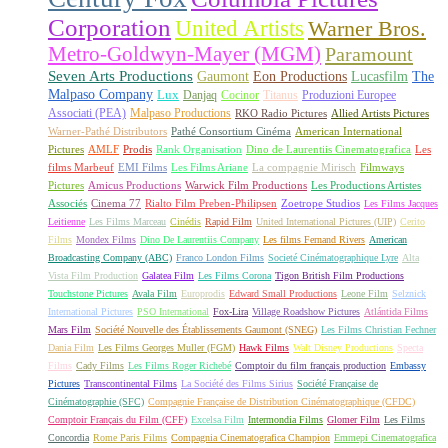
Corporation
United Artists
Warner Bros.
Metro-Goldwyn-Mayer (MGM)
Paramount
Seven Arts Productions
Gaumont
Eon Productions
Lucasfilm
The
Malpaso Company
Lux
Danjaq
Cocinor
Titanus
Produzioni Europee
Associati (PEA)
Malpaso Productions
RKO Radio Pictures
Allied Artists Pictures
Warner-Pathé Distributors
Pathé Consortium Cinéma
American International
Pictures
AMLF
Prodis
Rank Organisation
Dino de Laurentiis Cinematografica
Les
films Marbeuf
EMI Films
Les Films Ariane
La compagnie Mirisch
Filmways
Pictures
Amicus Productions
Warwick Film Productions
Les Productions Artistes
Associés
Cinema 77
Rialto Film Preben-Philipsen
Zoetrope Studios
Les Films Jacques
Leitienne
Les Films Marceau
Cinédis
Rapid Film
United International Pictures (UIP)
Cerito
Films
Mondex Films
Dino De Laurentiis Company
Les films Fernand Rivers
American
Broadcasting Company (ABC)
Franco London Films
Societé Cinématographique Lyre
Alta
Vista Film Production
Galatea Film
Les Films Corona
Tigon British Film Productions
Touchstone Pictures
Avala Film
Europrodis
Edward Small Productions
Leone Film
Selznick
International Pictures
PSO International
Fox-Lira
Village Roadshow Pictures
Atlántida Films
Mars Film
Société Nouvelle des Établissements Gaumont (SNEG)
Les Films Christian Fechner
Dania Film
Les Films Georges Muller (FGM)
Hawk Films
Walt Disney Productions
Specta
Films
Cady Films
Les Films Roger Richebé
Comptoir du film français production
Embassy
Pictures
Transcontinental Films
La Société des Films Sirius
Société Française de
Cinématographie (SFC)
Compagnie Française de Distribution Cinématographique (CFDC)
Comptoir Français du Film (CFF)
Excelsa Film
Intermondia Films
Glomer Film
Les Films
Concordia
Rome Paris Films
Compagnia Cinematografica Champion
Emmepi Cinematografica