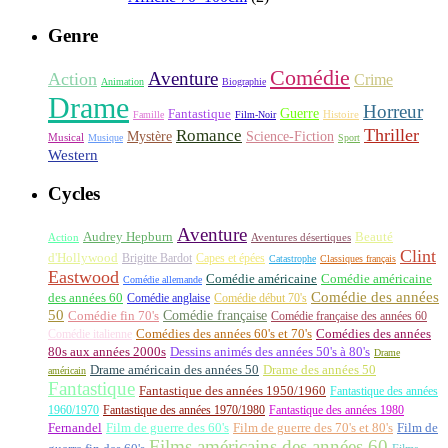
Genre
Comédie
Aventure
Action
Crime
Animation
Biographie
Drame
Horreur
Fantastique
Guerre
Histoire
Famille
Film-Noir
Thriller
Romance
Science-Fiction
Mystère
Musical
Musique
Sport
Western
Cycles
Aventure
Audrey Hepburn
Beauté
Aventures désertiques
Action
Clint
d'Hollywood
Brigitte Bardot
Capes et épées
Catastrophe
Classiques français
Eastwood
Comédie américaine
Comédie américaine
Comédie allemande
Comédie des années
des années 60
Comédie anglaise
Comédie début 70's
50
Comédie française
Comédie fin 70's
Comédie française des années 60
Comédie italienne
Comédies des années 60's et 70's
Comédies des années
80s aux années 2000s
Dessins animés des années 50's à 80's
Drame
Drame américain des années 50
Drame des années 50
américain
Fantastique
Fantastique des années 1950/1960
Fantastique des années
1960/1970
Fantastique des années 1970/1980
Fantastique des années 1980
Fernandel
Film de guerre des 60's
Film de guerre des 70's et 80's
Film de
Films américains des années 60