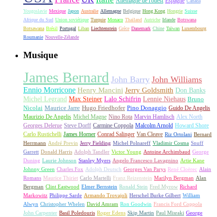
Allemagne de l'ouest
Espagne
Canada
Yougoslavie
Mexique
Japon
Australie
Allemagne
Belgique
Hong Kong
Hongrie
Suisse
Afrique du Sud
Union soviétique
Turquie
Monaco
Thaïland
Autriche
Irlande
Botswana
Botsawana
Brésil
Portugal
Liban
Liechtenstein
Grèce
Danemark
Chine
Taïwan
Luxembourg
Roumanie
Nouvelle-Zélande
Musique
James Bernard
John Barry
John Williams
Ennio Morricone
Henry Mancini
Jerry Goldsmith
Don Banks
Michel Legrand
Max Steiner
Lalo Schifrin
Lennie Niehaus
Bruno
Nicolai
Maurice Jarre
Hugo Friedhofer
Pino Donaggio
Guido De Angelis
Maurizio De Angelis
Michel Magne
Nino Rota
Marvin Hamlisch
Alex North
Georges Delerue
Steve Dorff
Carmine Coppola
Malcolm Arnold
Howard Shore
Carlo Rustichelli
James Horner
Conrad Salinger
Van Cleave
Riz Ortolani
Bernard
Herrmann
André Previn
Jerry Fielding
Michel Polnareff
Vladimir Cosma
Snuff
Garrett
Donald Harris
Adolph Tandler
Victor Young
Antoine Archimbaud
George
Duning
Laurie Johnson
Stanley Myers
Angelo Francesco Lavagnino
Artie Kane
Johnny Green
Charles Fox
Adolph Deutsch
Georges Van Parys
René Cloërec
Alain
Romans
Maurice Thiriet
Carlo Martelli
Franz Reizenstein
Marilyn Bergman
Alan
Bergman
Clint Eastwood
Elmer Bernstein
Ronald Stein
Fred Myrow
Richard
Markowitz
Philippe Sarde
Armando Trovajoli
Herschel Burke Gilbert
William
Alwyn
Christopher Whelen
David Amram
Ron Goodwin
Francis Ford Coppola
John Carpenter
Basil Poledouris
Roger Edens
Skip Martin
Paul Misraki
George