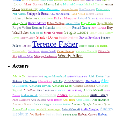
Robson
Michael Carreras
Michael Cimino
Martin Scorsese
Maurice Labro
Michael
Nicholas Ray
Winner
Norbert Carbonnaux
Norman Jewison
Otto Preminger
Peter Sasdy
Philippe de Broca
Phil Karlson
R.G. Springsteen
Ralph Nelson
Richard Carlson
Richard Fleischer
Richard Quine
Richard Lester
Richard Marquand
Richard Thorpe
Ridley Scott
Robert Aldrich
Robert Mulligan
Robert Wise
Roger Corman
Roger Richebé
Roger Vadim
Roman Polanski
Roy
Ron Howard
Ronald Neame
Roy Rowland
Sergio Leone
Ward Baker
Sam Wood
Sergio Corbucci
Sidney Gilliat
Sidney
Stanley Donen
Steven Spielberg
Stanley Kubrick
Sydney
Hayers
Sidney Lumet
Terence Fisher
Pollack
Ted Post
Terence Young
Tim Burton
Val Guest
Vincente Minnelli
Tonino Valerii
Vernon Sewell
Victor Fleming
Vittorio De
Woody Allen
Sica
William Wyler
Wolfgang Reitherman
Acteurs
Alain Delon
Adolfo Celi
Agnes Moorehead
Adrienne Corri
Akiko Wakabayashi
Alan
Alec
Aldo Sambrell
Rickman
Albert Moses
Alberto Sordi
Aldo Ray
Alec Baldwin
Guinness
Alexander Davion
Alexander Knox
Alexandre
Alexander Lockwood
André Morell
Rignault
Alfie Bass
Alfio Caltabiano
Alida Valli
Alison Doody
André
Andrew Keir
Andrex
Anita Ekberg
Andrea Aureli
Angie Dickinson
Pousse
Ann Dvorak
Anne Baxter
Anouk Aimée
Anita Pallenberg
Anne Helm
Annie Girardot
Anthony Daniels
Anthony Quayle
Anthony Quinn
Anthony Higgins
Anthony Perkins
Audrey
Arlene Dahl
Audie Murphy
Arletty
Arnold Schwarzenegger
Arthur O'Connell
Hepburn
Ava Gardner
Barbara Bach
Barbara Carrera
Barbara
Barbara Bates