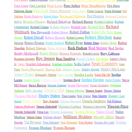
Peter Lorre
Peter Sellers
Peter Woodthorpe
Peter Fonda
Peter Lawford
Phil Harris
Piero Lulli
Pierre Brasseur
Philippe Noiret
Pierre Brice
Pierre Grasset
Pierre Richard
Raf
Red Buttons
Raymond Pellegrin
Vallone
Ralph Baldwyn
Ralph Bates
Reginald Gardiner
Rhonda Fleming
Richard Bakalyan
Richard Burton
Rellys
Richard Carlson
Richard
Richard
Richard Kiel
Chamberlain
Richard Crenna
Richard Denning
Richard Gere
Widmark
Robert Dalban
Robert De Niro
Rita Hayworth
Robert Brown
Robert
Robert Mitchum
Robert Duvall
Robert Hossein
Donner
Robert Loggia
Robert
Robert Ryan
Robert Preston
Robert
Newton
Robert Redford
Robert Shaw
Robert Taylor
Rock Hudson
Rod Steiger
Vaughn
Robert Wagner
Rod Taylor
Robin Williams
Roger Moore
Roddy McDowall
Roman Polanski
Rory Calhoun
Ronald Lewis
Roy Jenson
Russ Tamblyn
Rosanna Arquette
Russell Collins
Sal Mineo
Sammy Davis
Sean Connery
Scarlett Johansson
Scilla Gabel
Jr.
Santo
Scatman Crothers
Sean
Shirley MacLaine
Serge Marquand
Sharon Tate
Shirley Jones
Penn
Shirley Knight
Sidney Poitier
Sondra Locke
Sophia
Sigourney Weaver
Sissy Spacek
Soon-Tek Oh
Sterling Hayden
Loren
Steve
Stanley Baker
Stefania Sandrelli
Stephen Boyd
Steve Forrest
McQueen
Steve Reeves
Susan Hayward
Stewart Granger
Susan Strasberg
Sylvester
Terence Hill
Telly Savalas
Stallone
Terence Morgan
Terence Stamp
Tetsuro Tamba
Thorley Walters
Thomas Mitchell
Tommy Lee
Tina Louise
Tom Cruise
Tom Skerritt
Tony Curtis
Ursula Andress
Jones
Trevor Howard
Val Kilmer
Tony Randall
Vincent Price
Veronica Carlson
Vanessa Redgrave
Vernon Dobtcheff
Veronica Cartwright
Vittorio Gassman
Vonetta McGee
Walter Gotell
Walter
Vincent Schiavelli
Virna Lisi
William Holden
Woody Allen
Matthau
Woody
Warren Oates
William Hickey
Yul Brynner
Yvonne
Strode
Yves Deniaud
Yves Montand
Yves Robert
Yvonne De Carlo
Furneaux
Yvonne Monlaur
Yvonne Romain