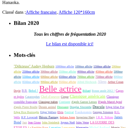
Hanaoka.
Classé dans :
Affiche française
,
Affiche 120*160cm
Bilan 2020
Tous les chiffres de fréquentation 2020
Le bilan est disponible ici!
Mots-clés
"Délicieuse" Audrey Hepburn
1000ème affiche
100ème affiche
150ème affiche
200ème
affiche
250ème affiche
300ème affiche
350ème affiche
400ème affiche
450ème affiche
500ème
affiche
550ème affiche
600ème affiche
650ème affiche
700ème affiche
750ème affiche
800ème
Aliens
affiche
850ème affiche
900ème affiche
950ème affiche
Alfred Hitchcock
Arthur Conan
Belle actrice
B.B.
Bebel !
Capes
Doyle
Billard
Bonne année 2012 !
Classique américain
et épées
Classique
Catastrophes
Chef-d'oeuvre
Cirque
comédie française
Classique italien
Continent
d'après Gaston Leroux
D'après Marcel Aymé
Dracula
Dessin animé
d'après Pierre Boulle
Dinosaure
Douglas Slocombe
Edgar Allan Poe
Frankenstein
Edgar Rice Burroughs
Edgar Wallace
Elvis
Festival
Georges Simenon
H.G.
James
Héroic Fantasy
Wells
H.P. Lovecraft
Indiana Jones
Inspecteur Harry
J.R.R. Tolkien
Bond
LA GUERRE DES
Jazz
Jean Giono
John Steinbeck
Joyeux Noël
Jules Verne
ETOILES
Michel Audiard
La Panthère Rose
Lamartine
Loup-garou
Marguerite
Momie
New