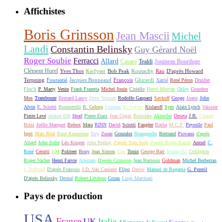
Affichistes
Boris Grinsson
Jean Mascii
Michel
Landi
Constantin Belinsky
Guy Gérard Noël
Roger Soubie
Ferracci
Allard
Casaro
Tealdi
Jouineau Bourduge
Clément Hurel
Yves Thos
Kerfyser
Bob Peak
Koutachy
Rau
D'après Howard
Terpning
Fourastié
Jacques Bonneaud
François
Ghirardi
Xarrié
René Péron
Druillet
Floc'h
P. Marty
Venin
Frank Frazetta
Michel Jouin
Ciriello
Hervé Morvan
Okley
Gourdon
Mos
Trambouze
Bernard Lancy
Drew Struzan
Rodolfo Gasparri
Savkoff
Googe
Joann
John
Alvin
E. Sciotti
Boumendil
R. Geleng
Fouteau
R. Seguin
Kislaroff
Sym
Alain Lynch
Vaissier
Pierre Levé
Atelier 606
Head
Pierre Etaix
Jean Gigax
Boissière
Akinstler
Deseta
J.B.
Chanay
Brini
Joëlle Marquet
Brénot
Mara
RINN
David
Sciotti
Faugère
Bacha
M.C.P.
Peyrolle
Paul
Igert
Marc Réal
René Renneteau
Siry
Zoran
Gonzalez
Beaugendre
Bertrand
Piovano
d'après
Allard
John Solie
Léo Kouper
John Berkey
d'après Tom Jung
d'après Roger Kastel
Amsel
C.
René
Cerutti
J.M
Politeer
Bouy
Jean Simon
Cris
Tonin
George Barr
Studio E2
Collignon
Roger Vacher
Henri Faivre
Arnstam
D'après Grinsson
Jean Barnoux
Goldman
Michel Berberian
J. Barbaud
D'après François
J.D. Van Caulaert
Flipo
Dastor
Manuel de Rugama
G. Pezeril
D'après Belinsky
Desmé
Robert Lévèque
Gruau
Luigi Martinati
Pays de production
USA
France
UK
Italie