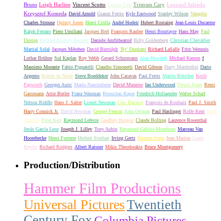
Bruns
Leigh Harline
Vincent Scotto
Lester Lee
Tristram Cary
Leonard Salzedo
Krzysztof Komeda
David Arnold
Gianni Ferrio
Kyle Eastwood
Stanley Wilson
Vangelis
Charles Strouse
Quincy Jones
Henri Crolla
André Hodeir
Hubert Rostaing
Jean-Louis Ducarme
Ralph Ferraro
Piero Umiliani
Jacques Brel
François Rauber
Henri Bourtayre
Hans May
Paul
Dunlap
Richard Rodney Bennett
Daniele Amfitheatrof
Billy Goldenberg
Christian Chevallier
Martial Solal
Jacques Métehen
David Buttolph
'By' Dunham
Richard LaSalle
Fritz Wenneis
Lothar Brühne
Sol Kaplan
Roy Webb
Gerard Schurmann
Alan Howarth
Michael Kamen
f
Massimo Morante
Fabio Pignatelli
Claudio Simonetti
David Gibson
Harry Manfredini
Dario
Argento
Robert de Nesle
Steve Boeddeker
John Cacavas
Paul Ferris
Martin Böttcher
Keith
Papworth
Georges Auric
Mario Nascimbene
David Munrow
Ian Underwood
Trevor Jones
Remi
Gassmann
Artie Butler
Franz Waxman
Bronislau Kaper
Friedrich Hollaender
Walter Scharf
Nelson Riddle
Hans J. Salter
Lionel Newman
Luis Bacalov
François de Roubaix
Paul J. Smith
Harry Connick Jr.
David Newman
George Fenton
John Ottman
Paul Haslinger
Rolfe Kent
Hans
Zimmer
Peter Best
Raymond Lefevre
Geoffrey Burgon
Claude Bolling
Laurence Rosenthal
Jesús García Leoz
Joseph J. Lilley
Tony Aubin
Raymond Gallois-Montbrun
Marceau Van
Hoorebecke
Henri Forterre
Herbert Stothart
Irving Gertz
Herman Stein
Jean Marion
Louis
Beydts
Richard Rodgers
Albert Raisner
Mikis Theodorakis
Bruce Montgomery
Production/Distribution
Hammer Film Productions
Universal Pictures
Twentieth
Century Fox
Columbia Pictures