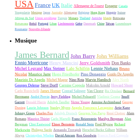
USA
France
UK
Italie
Allemagne de l'ouest
Espagne
Canada
Yougoslavie
Mexique
Japon
Australie
Allemagne
Belgique
Hong Kong
Hongrie
Suisse
Afrique du Sud
Union soviétique
Turquie
Monaco
Thaïland
Autriche
Irlande
Botswana
Botsawana
Brésil
Portugal
Liban
Liechtenstein
Grèce
Danemark
Chine
Taïwan
Luxembourg
Roumanie
Nouvelle-Zélande
Musique
James Bernard
John Barry
John Williams
Ennio Morricone
Henry Mancini
Jerry Goldsmith
Don Banks
Michel Legrand
Max Steiner
Lalo Schifrin
Lennie Niehaus
Bruno
Nicolai
Maurice Jarre
Hugo Friedhofer
Pino Donaggio
Guido De Angelis
Maurizio De Angelis
Michel Magne
Nino Rota
Marvin Hamlisch
Alex North
Georges Delerue
Steve Dorff
Carmine Coppola
Malcolm Arnold
Howard Shore
Carlo Rustichelli
James Horner
Conrad Salinger
Van Cleave
Riz Ortolani
Bernard
Herrmann
André Previn
Jerry Fielding
Michel Polnareff
Vladimir Cosma
Snuff
Garrett
Donald Harris
Adolph Tandler
Victor Young
Antoine Archimbaud
George
Duning
Laurie Johnson
Stanley Myers
Angelo Francesco Lavagnino
Artie Kane
Johnny Green
Charles Fox
Adolph Deutsch
Georges Van Parys
René Cloërec
Alain
Romans
Maurice Thiriet
Carlo Martelli
Franz Reizenstein
Marilyn Bergman
Alan
Bergman
Clint Eastwood
Elmer Bernstein
Ronald Stein
Fred Myrow
Richard
Markowitz
Philippe Sarde
Armando Trovajoli
Herschel Burke Gilbert
William
Alwyn
Christopher Whelen
David Amram
Ron Goodwin
Francis Ford Coppola