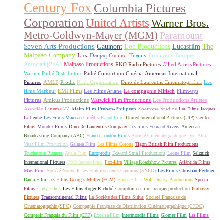
Century Fox
Columbia Pictures
Corporation
United Artists
Warner Bros.
Metro-Goldwyn-Mayer (MGM)
Paramount
Seven Arts Productions
Gaumont
Eon Productions
Lucasfilm
The
Malpaso Company
Lux
Danjaq
Cocinor
Titanus
Produzioni Europee
Associati (PEA)
Malpaso Productions
RKO Radio Pictures
Allied Artists Pictures
Warner-Pathé Distributors
Pathé Consortium Cinéma
American International
Pictures
AMLF
Prodis
Rank Organisation
Dino de Laurentiis Cinematografica
Les
films Marbeuf
EMI Films
Les Films Ariane
La compagnie Mirisch
Filmways
Pictures
Amicus Productions
Warwick Film Productions
Les Productions Artistes
Associés
Cinema 77
Rialto Film Preben-Philipsen
Zoetrope Studios
Les Films Jacques
Leitienne
Les Films Marceau
Cinédis
Rapid Film
United International Pictures (UIP)
Cerito
Films
Mondex Films
Dino De Laurentiis Company
Les films Fernand Rivers
American
Broadcasting Company (ABC)
Franco London Films
Societé Cinématographique Lyre
Alta
Vista Film Production
Galatea Film
Les Films Corona
Tigon British Film Productions
Touchstone Pictures
Avala Film
Europrodis
Edward Small Productions
Leone Film
Selznick
International Pictures
PSO International
Fox-Lira
Village Roadshow Pictures
Atlántida Films
Mars Film
Société Nouvelle des Établissements Gaumont (SNEG)
Les Films Christian Fechner
Dania Film
Les Films Georges Muller (FGM)
Hawk Films
Walt Disney Productions
Specta
Films
Cady Films
Les Films Roger Richebé
Comptoir du film français production
Embassy
Pictures
Transcontinental Films
La Société des Films Sirius
Société Française de
Cinématographie (SFC)
Compagnie Française de Distribution Cinématographique (CFDC)
Comptoir Français du Film (CFF)
Excelsa Film
Intermondia Films
Glomer Film
Les Films