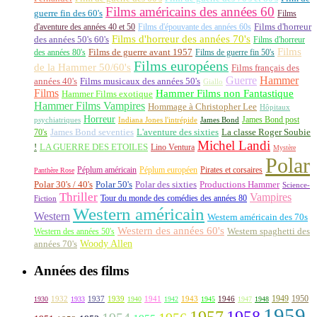
Films américains des années 60
guerre fin des 60's
Films
d'aventure des années 40 et 50
Films d'épouvante des années 60s
Films d'horreur
Films d'horreur des années 70's
des années 50's 60's
Films d'horreur
Films
des années 80's
Films de guerre avant 1957
Films de guerre fin 50's
Films européens
de la Hammer 50/60's
Films français des
Guerre
Hammer
années 40's
Films musicaux des années 50's
Giallo
Films
Hammer Films non Fantastique
Hammer Films exotique
Hammer Films Vampires
Hommage à Christopher Lee
Hôpitaux
Horreur
James Bond post
Indiana Jones l'intrépide
psychiatriques
James Bond
La classe Roger Soubie
70's
James Bond seventies
L'aventure des sixties
Michel Landi
!
LA GUERRE DES ETOILES
Lino Ventura
Mystère
Polar
Péplum américain
Péplum européen
Pirates et corsaires
Panthère Rose
Polar 30's / 40's
Polar 50's
Polar des sixties
Productions Hammer
Science-
Thriller
Vampires
Tour du monde des comédies des années 80
Fiction
Western américain
Western
Western américain des 70s
Western des années 60's
Western des années 50's
Western spaghetti des
Woody Allen
années 70's
Années des films
1949
1950
1932
1937
1939
1941
1943
1946
1930
1933
1940
1942
1945
1947
1948
1959
1957