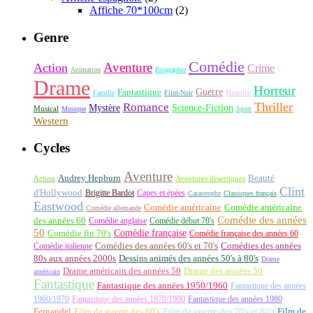
Affiche 70*100cm
(2)
Genre
Comédie
Aventure
Action
Crime
Animation
Biographie
Drame
Horreur
Fantastique
Guerre
Histoire
Famille
Film-Noir
Thriller
Romance
Science-Fiction
Mystère
Musical
Musique
Sport
Western
Cycles
Aventure
Audrey Hepburn
Beauté
Aventures désertiques
Action
Clint
d'Hollywood
Brigitte Bardot
Capes et épées
Catastrophe
Classiques français
Eastwood
Comédie américaine
Comédie américaine
Comédie allemande
Comédie des années
des années 60
Comédie anglaise
Comédie début 70's
50
Comédie française
Comédie fin 70's
Comédie française des années 60
Comédie italienne
Comédies des années 60's et 70's
Comédies des années
80s aux années 2000s
Dessins animés des années 50's à 80's
Drame
Drame américain des années 50
Drame des années 50
américain
Fantastique
Fantastique des années 1950/1960
Fantastique des années
1960/1970
Fantastique des années 1970/1980
Fantastique des années 1980
Fernandel
Film de guerre des 60's
Film de guerre des 70's et 80's
Film de