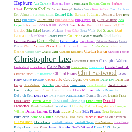
Hepburn
Ava Gardner
Barbara Bach
Barbara Carrera
Barbara
Barbara Bates
Barbara Shelley
O'Neil
Barbara Stanwyck
Barbara Steele
Barry Sullivan
Basil Rathbone
Bernard Lee
Bernard Blier
Ben Johnson
Bernard La Jarrige
Bernadette Lafont
Bette
Billy Dee Williams
Bob
Davis
Bill Murray
Bill Williams
Billie Whitelaw
Billy Crystal
Boris Karloff
Bourvil
Brigitte
Hope
Brad Dexter
Bradford Dillman
Bobby Parr
Bardot
Burt
Brook Williams
Bud Spencer
Britt Ekland
Bruce Cabot
Bruce Willis
Lancaster
Burt Young
Capucine
Carol Lynley
Candice Bergen
Carlos Montalbán
Carrie Fisher
Caroline Munro
Carroll Baker
Cary Grant
Catherine Deneuve
Cesare
Charles Bronson
Charles
Danova
Charles Aznavour
Charles Boyer
Charles Coburn
Charlton Heston
Denner
Charles Gray
Charles Vanel
Charlotte Rampling
Christine Fabréga
Christopher Lee
Christopher Walken
Christopher Plummer
Claude Brasseur
Clark Gable
Claudia Cardinale
Cindi Wood
Claude Piéplu
Claude Rich
Clint Eastwood
Clifford Evans
Claudine Auger
Cliff Robertson
Colette
Curd Jürgens
Fleury
Colleen Dewhurst
Corinne Cléry
Cyd Charisse
Daliah Lavi
Dalida
Dan
Duryea
Dana Andrews
Dana Elcar
Darry Cowl
David Bowie
David Carradine
David Hemmings
David Prowse
Dean Martin
David Lodge
David Niven
Debbie Reynolds
Dennis Price
Deborah Kerr
Dennis Hopper
Debra Paget
Demi Moore
Denholm Elliott
Desmond Llewelyn
Donald
Derren Nesbitt
Derek Francis
Diane Keaton
Pleasence
Dorothy Malone
Douglas
Donald Sutherland
Donald Wolfit
Doug McClure
Duncan Lamont
Eddie Byrne
Wilmer
Ed Harris
Eddie Firestone
Edgar Buchanan
Edith Scob
Edmond O'Brien
Edward G. Robinson
Edwige Fenech
Edward Mulhare
Eli Wallach
Elisha Cook
Elizabeth Hartman
Elizabeth Taylor
Elsa Martinelli
Elvis Presley
Faye
Eric Porter
Ernest Borgnine
Enrique Lucero
Estelle Winwood
Everett McGill