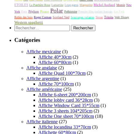
ETOILES
Michel Audiard
La Panthère Rose
Lamartine
Loup-garou
Marguerite
Momie
New
Polar
Péplum
Pirates
York
Paris
Préhistoire
Premier film parlant français
Rat Pack
Robin des bois
Roger Corman
Scotland Yard
Soucoupes volantes
Tarzan
Trinita
Walt Disney
Western spaghetti
Rechercher :
Catégories
Affiche mexicaine
(3)
Affiche 40*30cm
(2)
Affiche 60*80cm
(1)
Affiche anglaise
(2)
Affiche Quad 100*70cm
(2)
Affiche argentine
(1)
Affiche 70*100cm
(1)
Affiche américaine
(25)
Affiche 6-sheet 200*200cm
(1)
Affiche lobby card 36*28cm
(3)
Affiche Window Card 35*55cm
(1)
Affiche 3 sheets 104*205cm
(2)
Affiche One sheet 70*100cm
(18)
Affiche italienne
(27)
Affiche locandina 33*70cm
(3)
Affichette 60*80cm
(2)