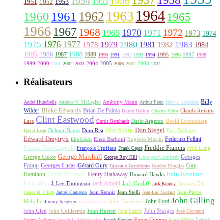
1958
1956
1954
1955
1951
1952
1953
1964
1963
1962
1960
1961
1965
1966
1967
1968
1970
1972
1969
1971
1973
1974
1976
1977
1975
1979
1980
1981
1983
1978
1982
1984
1985
1986
1988
1987
1989
1995
1997
1990
1991
1992
1993
1994
1996
1998
1999
2000
2004
2005
2008
2001
2002
2003
2006
2007
2011
Réalisateurs
Billy
Anthony Mann
André Hunebelle
Andrew V. McLaglen
Arthur Penn
Bert I. Gordon
Wilder
Blake Edwards
Brian De Palma
Claude Autant-
Byron Haskin
Charles Vidor
Clint Eastwood
Lara
David Cronenberg
Curtis Bernhardt
Dario Argento
Don Sharp
Don Siegel
David Lean
Delmer Daves
Dino Risi
Earl Bellamy
Edward Dmytryk
Federico Fellini
Elia Kazan
Enzo Barboni
Eugenio Martín
Freddie Francis
Francis Ford Coppola
François Truffaut
Fritz Lang
Frank Capra
George Marshall
George Cukor
Georges
George Roy Hill
Georges Combret
Franju
Georges Lucas
Gérard Oury
Guy
Giacomo Gentilomo
Gordon Douglas
Irvin Kershner
Henri Verneuil
Henry Hathaway
Hamilton
Howard Hawks
Jack Arnold
Jacques Tati
Irwin Allen
J. Lee Thompson
Jack Cardiff
Jack Kinney
James B. Clark
James Cameron
Jean Renoir
Jean Stelli
Jean-Luc Godard
Jean-Pierre
John Gilling
John Carpenter
John Ford
Melville
Jimmy Sangster
John Boorman
John Sturges
John Huston
John Glen
John Guillermin
John Landis
José Giovanni
Lewis
King Vidor
Joseph Anthony
Joseph L. Mankiewicz
Joseph Pevney
Kevin Connor