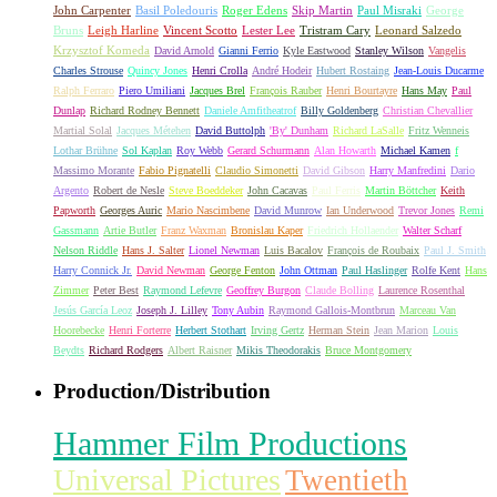
John Carpenter
Basil Poledouris
Roger Edens
Skip Martin
Paul Misraki
George
Bruns
Leigh Harline
Vincent Scotto
Lester Lee
Tristram Cary
Leonard Salzedo
Krzysztof Komeda
David Arnold
Gianni Ferrio
Kyle Eastwood
Stanley Wilson
Vangelis
Charles Strouse
Quincy Jones
Henri Crolla
André Hodeir
Hubert Rostaing
Jean-Louis Ducarme
Ralph Ferraro
Piero Umiliani
Jacques Brel
François Rauber
Henri Bourtayre
Hans May
Paul
Dunlap
Richard Rodney Bennett
Daniele Amfitheatrof
Billy Goldenberg
Christian Chevallier
Martial Solal
Jacques Métehen
David Buttolph
'By' Dunham
Richard LaSalle
Fritz Wenneis
Lothar Brühne
Sol Kaplan
Roy Webb
Gerard Schurmann
Alan Howarth
Michael Kamen
f
Massimo Morante
Fabio Pignatelli
Claudio Simonetti
David Gibson
Harry Manfredini
Dario
Argento
Robert de Nesle
Steve Boeddeker
John Cacavas
Paul Ferris
Martin Böttcher
Keith
Papworth
Georges Auric
Mario Nascimbene
David Munrow
Ian Underwood
Trevor Jones
Remi
Gassmann
Artie Butler
Franz Waxman
Bronislau Kaper
Friedrich Hollaender
Walter Scharf
Nelson Riddle
Hans J. Salter
Lionel Newman
Luis Bacalov
François de Roubaix
Paul J. Smith
Harry Connick Jr.
David Newman
George Fenton
John Ottman
Paul Haslinger
Rolfe Kent
Hans
Zimmer
Peter Best
Raymond Lefevre
Geoffrey Burgon
Claude Bolling
Laurence Rosenthal
Jesús García Leoz
Joseph J. Lilley
Tony Aubin
Raymond Gallois-Montbrun
Marceau Van
Hoorebecke
Henri Forterre
Herbert Stothart
Irving Gertz
Herman Stein
Jean Marion
Louis
Beydts
Richard Rodgers
Albert Raisner
Mikis Theodorakis
Bruce Montgomery
Production/Distribution
Hammer Film Productions
Universal Pictures
Twentieth