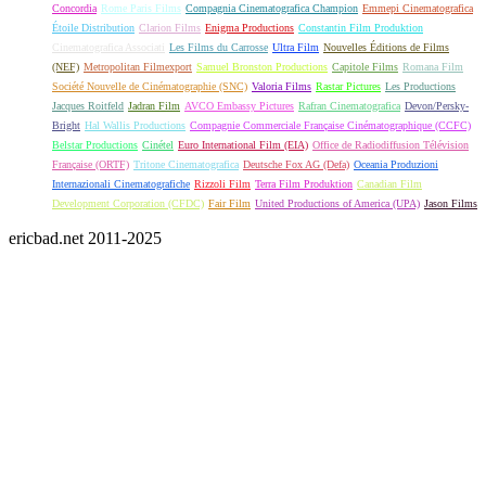
Concordia
Rome Paris Films
Compagnia Cinematografica Champion
Emmepi Cinematografica
Étoile Distribution
Clarion Films
Enigma Productions
Constantin Film Produktion
Cinematografica Associati
Les Films du Carrosse
Ultra Film
Nouvelles Éditions de Films
(NEF)
Metropolitan Filmexport
Samuel Bronston Productions
Capitole Films
Romana Film
Société Nouvelle de Cinématographie (SNC)
Valoria Films
Rastar Pictures
Les Productions
Jacques Roitfeld
Jadran Film
AVCO Embassy Pictures
Rafran Cinematografica
Devon/Persky-
Bright
Hal Wallis Productions
Compagnie Commerciale Française Cinématographique (CCFC)
Belstar Productions
Cinétel
Euro International Film (EIA)
Office de Radiodiffusion Télévision
Française (ORTF)
Tritone Cinematografica
Deutsche Fox AG (Defa)
Oceania Produzioni
Internazionali Cinematografiche
Rizzoli Film
Terra Film Produktion
Canadian Film
Development Corporation (CFDC)
Fair Film
United Productions of America (UPA)
Jason Films
ericbad.net 2011-2025