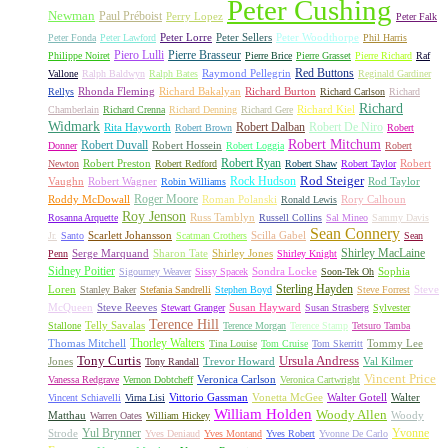
Peter Cushing
Newman
Paul Préboist
Perry Lopez
Peter Falk
Peter Lorre
Peter Sellers
Peter Woodthorpe
Peter Fonda
Peter Lawford
Phil Harris
Piero Lulli
Pierre Brasseur
Philippe Noiret
Pierre Brice
Pierre Grasset
Pierre Richard
Raf
Red Buttons
Raymond Pellegrin
Vallone
Ralph Baldwyn
Ralph Bates
Reginald Gardiner
Rhonda Fleming
Richard Bakalyan
Richard Burton
Rellys
Richard Carlson
Richard
Richard
Richard Kiel
Chamberlain
Richard Crenna
Richard Denning
Richard Gere
Widmark
Robert Dalban
Robert De Niro
Rita Hayworth
Robert Brown
Robert
Robert Mitchum
Robert Duvall
Robert Hossein
Donner
Robert Loggia
Robert
Robert Ryan
Robert Preston
Robert
Newton
Robert Redford
Robert Shaw
Robert Taylor
Rock Hudson
Rod Steiger
Vaughn
Robert Wagner
Rod Taylor
Robin Williams
Roger Moore
Roddy McDowall
Roman Polanski
Rory Calhoun
Ronald Lewis
Roy Jenson
Russ Tamblyn
Rosanna Arquette
Russell Collins
Sal Mineo
Sammy Davis
Sean Connery
Scarlett Johansson
Scilla Gabel
Jr.
Santo
Scatman Crothers
Sean
Shirley MacLaine
Serge Marquand
Sharon Tate
Shirley Jones
Penn
Shirley Knight
Sidney Poitier
Sondra Locke
Sophia
Sigourney Weaver
Sissy Spacek
Soon-Tek Oh
Sterling Hayden
Loren
Steve
Stanley Baker
Stefania Sandrelli
Stephen Boyd
Steve Forrest
McQueen
Steve Reeves
Susan Hayward
Stewart Granger
Susan Strasberg
Sylvester
Terence Hill
Telly Savalas
Stallone
Terence Morgan
Terence Stamp
Tetsuro Tamba
Thorley Walters
Thomas Mitchell
Tommy Lee
Tina Louise
Tom Cruise
Tom Skerritt
Tony Curtis
Ursula Andress
Jones
Trevor Howard
Val Kilmer
Tony Randall
Vincent Price
Veronica Carlson
Vanessa Redgrave
Vernon Dobtcheff
Veronica Cartwright
Vittorio Gassman
Vonetta McGee
Walter Gotell
Walter
Vincent Schiavelli
Virna Lisi
William Holden
Woody Allen
Matthau
Woody
Warren Oates
William Hickey
Yul Brynner
Yvonne
Strode
Yves Deniaud
Yves Montand
Yves Robert
Yvonne De Carlo