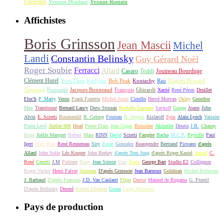
Furneaux
Yvonne Monlaur
Yvonne Romain
Affichistes
Boris Grinsson
Jean Mascii
Michel
Landi
Constantin Belinsky
Guy Gérard Noël
Roger Soubie
Ferracci
Allard
Casaro
Tealdi
Jouineau Bourduge
Clément Hurel
Yves Thos
Kerfyser
Bob Peak
Koutachy
Rau
D'après Howard
Terpning
Fourastié
Jacques Bonneaud
François
Ghirardi
Xarrié
René Péron
Druillet
Floc'h
P. Marty
Venin
Frank Frazetta
Michel Jouin
Ciriello
Hervé Morvan
Okley
Gourdon
Mos
Trambouze
Bernard Lancy
Drew Struzan
Rodolfo Gasparri
Savkoff
Googe
Joann
John
Alvin
E. Sciotti
Boumendil
R. Geleng
Fouteau
R. Seguin
Kislaroff
Sym
Alain Lynch
Vaissier
Pierre Levé
Atelier 606
Head
Pierre Etaix
Jean Gigax
Boissière
Akinstler
Deseta
J.B.
Chanay
Brini
Joëlle Marquet
Brénot
Mara
RINN
David
Sciotti
Faugère
Bacha
M.C.P.
Peyrolle
Paul
Igert
Marc Réal
René Renneteau
Siry
Zoran
Gonzalez
Beaugendre
Bertrand
Piovano
d'après
Allard
John Solie
Léo Kouper
John Berkey
d'après Tom Jung
d'après Roger Kastel
Amsel
C.
René
Cerutti
J.M
Politeer
Bouy
Jean Simon
Cris
Tonin
George Barr
Studio E2
Collignon
Roger Vacher
Henri Faivre
Arnstam
D'après Grinsson
Jean Barnoux
Goldman
Michel Berberian
J. Barbaud
D'après François
J.D. Van Caulaert
Flipo
Dastor
Manuel de Rugama
G. Pezeril
D'après Belinsky
Desmé
Robert Lévèque
Gruau
Luigi Martinati
Pays de production