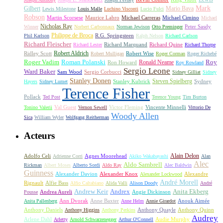
Mark
Gilbert
Mario Bava
Lewis Milestone
Louis Malle
Luchino Visconti
Lucio Fulci
Robson
Michael Carreras
Michael Cimino
Martin Scorsese
Maurice Labro
Michael
Nicholas Ray
Winner
Norbert Carbonnaux
Norman Jewison
Otto Preminger
Peter Sasdy
Philippe de Broca
Phil Karlson
R.G. Springsteen
Ralph Nelson
Richard Carlson
Richard Fleischer
Richard Quine
Richard Lester
Richard Marquand
Richard Thorpe
Ridley Scott
Robert Aldrich
Robert Mulligan
Robert Wise
Roger Corman
Roger Richebé
Roger Vadim
Roman Polanski
Roy
Ron Howard
Ronald Neame
Roy Rowland
Sergio Leone
Ward Baker
Sam Wood
Sergio Corbucci
Sidney Gilliat
Sidney
Stanley Donen
Steven Spielberg
Stanley Kubrick
Sydney
Hayers
Sidney Lumet
Terence Fisher
Pollack
Ted Post
Terence Young
Tim Burton
Val Guest
Vincente Minnelli
Tonino Valerii
Vernon Sewell
Victor Fleming
Vittorio De
Woody Allen
Sica
William Wyler
Wolfgang Reitherman
Acteurs
Alain Delon
Adolfo Celi
Agnes Moorehead
Adrienne Corri
Akiko Wakabayashi
Alan
Alec
Aldo Sambrell
Rickman
Albert Moses
Alberto Sordi
Aldo Ray
Alec Baldwin
Guinness
Alexander Davion
Alexander Knox
Alexandre
Alexander Lockwood
André Morell
Rignault
Alfie Bass
Alfio Caltabiano
Alida Valli
Alison Doody
André
Andrew Keir
Andrex
Anita Ekberg
Andrea Aureli
Angie Dickinson
Pousse
Ann Dvorak
Anne Baxter
Anouk Aimée
Anita Pallenberg
Anne Helm
Annie Girardot
Anthony Daniels
Anthony Quayle
Anthony Quinn
Anthony Higgins
Anthony Perkins
Audrey
Arlene Dahl
Audie Murphy
Arletty
Arnold Schwarzenegger
Arthur O'Connell