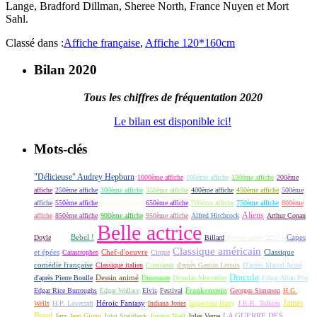
Lange, Bradford Dillman, Sheree North, France Nuyen et Mort
Sahl.
Classé dans :
Affiche française
,
Affiche 120*160cm
Bilan 2020
Tous les chiffres de fréquentation 2020
Le bilan est disponible ici!
Mots-clés
"Délicieuse" Audrey Hepburn
1000ème affiche
100ème affiche
150ème affiche
200ème
affiche
250ème affiche
300ème affiche
350ème affiche
400ème affiche
450ème affiche
500ème
affiche
550ème affiche
600ème affiche
650ème affiche
700ème affiche
750ème affiche
800ème
Aliens
affiche
850ème affiche
900ème affiche
950ème affiche
Alfred Hitchcock
Arthur Conan
Belle actrice
B.B.
Bebel !
Capes
Doyle
Billard
Bonne année 2012 !
Classique américain
et épées
Classique
Catastrophes
Chef-d'oeuvre
Cirque
comédie française
Classique italien
Continent
d'après Gaston Leroux
D'après Marcel Aymé
Dracula
Dessin animé
d'après Pierre Boulle
Dinosaure
Douglas Slocombe
Edgar Allan Poe
Frankenstein
Edgar Rice Burroughs
Edgar Wallace
Elvis
Festival
Georges Simenon
H.G.
James
Héroic Fantasy
Wells
H.P. Lovecraft
Indiana Jones
Inspecteur Harry
J.R.R. Tolkien
Bond
LA GUERRE DES
Jazz
Jean Giono
John Steinbeck
Joyeux Noël
Jules Verne