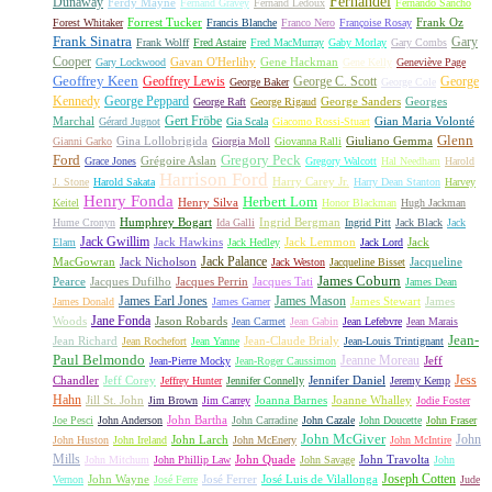
Fernandel
Dunaway
Ferdy Mayne
Fernand Gravey
Fernand Ledoux
Fernando Sancho
Forrest Tucker
Frank Oz
Forest Whitaker
Francis Blanche
Franco Nero
Françoise Rosay
Frank Sinatra
Gary
Frank Wolff
Fred Astaire
Fred MacMurray
Gaby Morlay
Gary Combs
Cooper
Gavan O'Herlihy
Gene Hackman
Gary Lockwood
Gene Kelly
Geneviève Page
Geoffrey Keen
Geoffrey Lewis
George C. Scott
George
George Baker
George Cole
Kennedy
George Peppard
George Sanders
Georges
George Raft
George Rigaud
Gert Fröbe
Marchal
Gian Maria Volonté
Gérard Jugnot
Gia Scala
Giacomo Rossi-Stuart
Glenn
Gina Lollobrigida
Giuliano Gemma
Gianni Garko
Giorgia Moll
Giovanna Ralli
Gregory Peck
Ford
Grégoire Aslan
Grace Jones
Gregory Walcott
Hal Needham
Harold
Harrison Ford
Harry Carey Jr.
J. Stone
Harold Sakata
Harry Dean Stanton
Harvey
Henry Fonda
Herbert Lom
Henry Silva
Keitel
Honor Blackman
Hugh Jackman
Humphrey Bogart
Ingrid Bergman
Hume Cronyn
Ida Galli
Ingrid Pitt
Jack Black
Jack
Jack Gwillim
Jack Hawkins
Jack Lemmon
Jack
Elam
Jack Hedley
Jack Lord
Jack Palance
MacGowran
Jack Nicholson
Jacqueline
Jack Weston
Jacqueline Bisset
James Coburn
Pearce
Jacques Dufilho
Jacques Perrin
Jacques Tati
James Dean
James Earl Jones
James Mason
James Stewart
James
James Donald
James Garner
Jane Fonda
Woods
Jason Robards
Jean Carmet
Jean Gabin
Jean Lefebvre
Jean Marais
Jean-
Jean Richard
Jean-Claude Brialy
Jean Rochefort
Jean Yanne
Jean-Louis Trintignant
Paul Belmondo
Jeanne Moreau
Jeff
Jean-Pierre Mocky
Jean-Roger Caussimon
Jess
Chandler
Jeff Corey
Jennifer Daniel
Jeffrey Hunter
Jennifer Connelly
Jeremy Kemp
Hahn
Jill St. John
Joanna Barnes
Joanne Whalley
Jim Brown
Jim Carrey
Jodie Foster
John Bartha
Joe Pesci
John Anderson
John Carradine
John Cazale
John Doucette
John Fraser
John McGiver
John
John Larch
John Huston
John Ireland
John McEnery
John McIntire
Mills
John Quade
John Travolta
John Mitchum
John Phillip Law
John Savage
John
Joseph Cotten
John Wayne
José Ferrer
José Luis de Vilallonga
Vernon
José Ferre
Jude