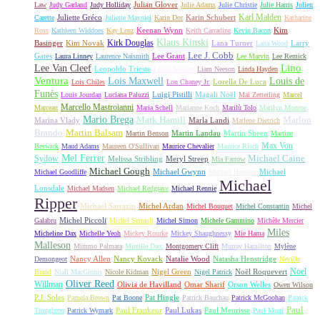
Julian Glover
Law
Judy Garland
Judy Holliday
Julie Adams
Julie Christie
Julie Harris
Julien
Karl Malden
Juliette Gréco
Karin Schubert
Carette
Juliette Mayniel
Karin Dor
Katharine
Keenan Wynn
Kim
Ross
Kathleen Widdoes
Kay Lenz
Keith Carradine
Kevin Bacon
Klaus Kinski
Kirk Douglas
Basinger
Kim Novak
Lana Turner
Larry
Lana Wood
Lee J. Cobb
Gates
Lee Grant
Laura Linney
Laurence Naismith
Lee Marvin
Lee Remick
Lino
Lee Van Cleef
Leopoldo Trieste
Leslie Nielsen
Liam Neeson
Linda Hayden
Ventura
Lois Maxwell
Louis de
Lorella De Luca
Lois Chiles
Lon Chaney Jr.
Funès
Luigi Pistilli
Magali Noël
Louis Jourdan
Luciana Paluzzi
Mai Zetterling
Marcel
Marcello Mastroianni
Marceau
Maria Schell
Marianne Koch
Marilù Tolo
Marilyn Monroe
Mario Brega
Mark Hamill
Marlon
Marina Vlady
Marla Landi
Marlene Dietrich
Martin Balsam
Brando
Martin Landau
Martin Sheen
Martin Benson
Martine
Max Von
Beswick
Maud Adams
Maureen O'Sullivan
Maurice Chevalier
Maurice Risch
Mel Ferrer
Sydow
Michael Caine
Melissa Stribling
Meryl Streep
Mia Farrow
Michael Gough
Michael Gwynn
Michael
Michael Goodliffe
Michael Hordern
Michael
Lonsdale
Michael Madsen
Michael Redgrave
Michael Rennie
Ripper
Michael Sarrazin
Michel Ardan
Michel Bouquet
Michel Constantin
Michel
Michel Piccoli
Galabru
Michel Serrault
Michel Simon
Michele Gammino
Michèle Mercier
Miles
Micheline Dax
Michelle Yeoh
Mickey Rourke
Mickey Shaughnessy
Mie Hama
Malleson
Mimmo Palmara
Mireille Darc
Montgomery Clift
Murray Hamilton
Mylène
Nancy Allen
Nancy Kovack
Natalie Wood
Natasha Henstridge
Demongeot
Neville
Noel
Nigel Green
Noël Roquevert
Brand
Niall MacGinnis
Nicole Kidman
Nigel Patrick
Oliver Reed
Willman
Olivia de Havilland
Omar Sharif
Orson Welles
Owen Wilson
P.J. Soles
Pat Hingle
Pamela Brown
Pat Boone
Patrick Bauchau
Patrick McGoohan
Patrick
Paul
Paul Frankeur
Paul Lukas
Paul Meurisse
Troughton
Patrick Wymark
Paul Muni