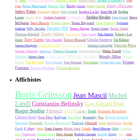
Scarlett Johansson
Scilla Gabel
Jr.
Santo
Scatman Crothers
Sean
Shirley MacLaine
Serge Marquand
Sharon Tate
Shirley Jones
Penn
Shirley Knight
Sidney Poitier
Sondra Locke
Sophia
Sigourney Weaver
Sissy Spacek
Soon-Tek Oh
Sterling Hayden
Loren
Steve
Stanley Baker
Stefania Sandrelli
Stephen Boyd
Steve Forrest
McQueen
Steve Reeves
Susan Hayward
Stewart Granger
Susan Strasberg
Sylvester
Terence Hill
Telly Savalas
Stallone
Terence Morgan
Terence Stamp
Tetsuro Tamba
Thorley Walters
Thomas Mitchell
Tommy Lee
Tina Louise
Tom Cruise
Tom Skerritt
Tony Curtis
Ursula Andress
Jones
Trevor Howard
Val Kilmer
Tony Randall
Vincent Price
Veronica Carlson
Vanessa Redgrave
Vernon Dobtcheff
Veronica Cartwright
Vittorio Gassman
Vonetta McGee
Walter Gotell
Walter
Vincent Schiavelli
Virna Lisi
William Holden
Woody Allen
Matthau
Woody
Warren Oates
William Hickey
Yul Brynner
Yvonne
Strode
Yves Deniaud
Yves Montand
Yves Robert
Yvonne De Carlo
Furneaux
Yvonne Monlaur
Yvonne Romain
Affichistes
Boris Grinsson
Jean Mascii
Michel
Landi
Constantin Belinsky
Guy Gérard Noël
Roger Soubie
Ferracci
Allard
Casaro
Tealdi
Jouineau Bourduge
Clément Hurel
Yves Thos
Kerfyser
Bob Peak
Koutachy
Rau
D'après Howard
Terpning
Fourastié
Jacques Bonneaud
François
Ghirardi
Xarrié
René Péron
Druillet
Floc'h
P. Marty
Venin
Frank Frazetta
Michel Jouin
Ciriello
Hervé Morvan
Okley
Gourdon
Mos
Trambouze
Bernard Lancy
Drew Struzan
Rodolfo Gasparri
Savkoff
Googe
Joann
John
Alvin
E. Sciotti
Boumendil
R. Geleng
Fouteau
R. Seguin
Kislaroff
Sym
Alain Lynch
Vaissier