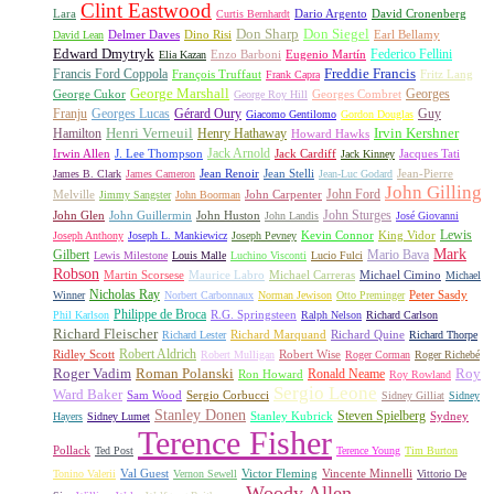
Clint Eastwood
Lara
David Cronenberg
Curtis Bernhardt
Dario Argento
Don Sharp
Don Siegel
David Lean
Delmer Daves
Dino Risi
Earl Bellamy
Edward Dmytryk
Federico Fellini
Elia Kazan
Enzo Barboni
Eugenio Martín
Freddie Francis
Francis Ford Coppola
François Truffaut
Fritz Lang
Frank Capra
George Marshall
George Cukor
Georges
George Roy Hill
Georges Combret
Franju
Georges Lucas
Gérard Oury
Guy
Giacomo Gentilomo
Gordon Douglas
Irvin Kershner
Henri Verneuil
Henry Hathaway
Hamilton
Howard Hawks
Jack Arnold
Jacques Tati
Irwin Allen
J. Lee Thompson
Jack Cardiff
Jack Kinney
James B. Clark
James Cameron
Jean Renoir
Jean Stelli
Jean-Luc Godard
Jean-Pierre
John Gilling
John Carpenter
John Ford
Melville
Jimmy Sangster
John Boorman
John Sturges
John Huston
John Glen
John Guillermin
John Landis
José Giovanni
Lewis
King Vidor
Joseph Anthony
Joseph L. Mankiewicz
Joseph Pevney
Kevin Connor
Mark
Gilbert
Mario Bava
Lewis Milestone
Louis Malle
Luchino Visconti
Lucio Fulci
Robson
Michael Carreras
Michael Cimino
Martin Scorsese
Maurice Labro
Michael
Nicholas Ray
Winner
Norbert Carbonnaux
Norman Jewison
Otto Preminger
Peter Sasdy
Philippe de Broca
Phil Karlson
R.G. Springsteen
Ralph Nelson
Richard Carlson
Richard Fleischer
Richard Quine
Richard Lester
Richard Marquand
Richard Thorpe
Ridley Scott
Robert Aldrich
Robert Mulligan
Robert Wise
Roger Corman
Roger Richebé
Roger Vadim
Roman Polanski
Roy
Ron Howard
Ronald Neame
Roy Rowland
Sergio Leone
Ward Baker
Sam Wood
Sergio Corbucci
Sidney Gilliat
Sidney
Stanley Donen
Steven Spielberg
Stanley Kubrick
Sydney
Hayers
Sidney Lumet
Terence Fisher
Pollack
Ted Post
Terence Young
Tim Burton
Val Guest
Vincente Minnelli
Tonino Valerii
Vernon Sewell
Victor Fleming
Vittorio De
Woody Allen