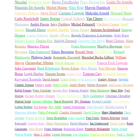
Nicolai
Maurice Jarre
Hugo Friedhofer
Pino Donaggio
Guido De Angelis
Maurizio De Angelis
Michel Magne
Nino Rota
Marvin Hamlisch
Alex North
Georges Delerue
Steve Dorff
Carmine Coppola
Malcolm Arnold
Howard Shore
Carlo Rustichelli
James Horner
Conrad Salinger
Van Cleave
Riz Ortolani
Bernard
Herrmann
André Previn
Jerry Fielding
Michel Polnareff
Vladimir Cosma
Snuff
Garrett
Donald Harris
Adolph Tandler
Victor Young
Antoine Archimbaud
George
Duning
Laurie Johnson
Stanley Myers
Angelo Francesco Lavagnino
Artie Kane
Johnny Green
Charles Fox
Adolph Deutsch
Georges Van Parys
René Cloërec
Alain
Romans
Maurice Thiriet
Carlo Martelli
Franz Reizenstein
Marilyn Bergman
Alan
Bergman
Clint Eastwood
Elmer Bernstein
Ronald Stein
Fred Myrow
Richard
Markowitz
Philippe Sarde
Armando Trovajoli
Herschel Burke Gilbert
William
Alwyn
Christopher Whelen
David Amram
Ron Goodwin
Francis Ford Coppola
John Carpenter
Basil Poledouris
Roger Edens
Skip Martin
Paul Misraki
George
Bruns
Leigh Harline
Vincent Scotto
Lester Lee
Tristram Cary
Leonard Salzedo
Krzysztof Komeda
David Arnold
Gianni Ferrio
Kyle Eastwood
Stanley Wilson
Vangelis
Charles Strouse
Quincy Jones
Henri Crolla
André Hodeir
Hubert Rostaing
Jean-Louis Ducarme
Ralph Ferraro
Piero Umiliani
Jacques Brel
François Rauber
Henri Bourtayre
Hans May
Paul
Dunlap
Richard Rodney Bennett
Daniele Amfitheatrof
Billy Goldenberg
Christian Chevallier
Martial Solal
Jacques Métehen
David Buttolph
'By' Dunham
Richard LaSalle
Fritz Wenneis
Lothar Brühne
Sol Kaplan
Roy Webb
Gerard Schurmann
Alan Howarth
Michael Kamen
f
Massimo Morante
Fabio Pignatelli
Claudio Simonetti
David Gibson
Harry Manfredini
Dario
Argento
Robert de Nesle
Steve Boeddeker
John Cacavas
Paul Ferris
Martin Böttcher
Keith
Papworth
Georges Auric
Mario Nascimbene
David Munrow
Ian Underwood
Trevor Jones
Remi
Gassmann
Artie Butler
Franz Waxman
Bronislau Kaper
Friedrich Hollaender
Walter Scharf
Nelson Riddle
Hans J. Salter
Lionel Newman
Luis Bacalov
François de Roubaix
Paul J. Smith