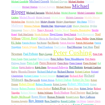
Michael Gough
Michael Gwynn
Michael
Michael Goodliffe
Michael Hordern
Michael
Lonsdale
Michael Madsen
Michael Redgrave
Michael Rennie
Ripper
Michael Sarrazin
Michel Ardan
Michel Bouquet
Michel Constantin
Michel
Michel Piccoli
Galabru
Michel Serrault
Michel Simon
Michele Gammino
Michèle Mercier
Miles
Micheline Dax
Michelle Yeoh
Mickey Rourke
Mickey Shaughnessy
Mie Hama
Malleson
Mimmo Palmara
Mireille Darc
Montgomery Clift
Murray Hamilton
Mylène
Nancy Allen
Nancy Kovack
Natalie Wood
Natasha Henstridge
Demongeot
Neville
Noel
Nigel Green
Noël Roquevert
Brand
Niall MacGinnis
Nicole Kidman
Nigel Patrick
Oliver Reed
Willman
Olivia de Havilland
Omar Sharif
Orson Welles
Owen Wilson
P.J. Soles
Pat Hingle
Pamela Brown
Pat Boone
Patrick Bauchau
Patrick McGoohan
Patrick
Paul
Paul Frankeur
Paul Lukas
Paul Meurisse
Troughton
Patrick Wymark
Paul Muni
Peter Cushing
Newman
Paul Préboist
Perry Lopez
Peter Falk
Peter Lorre
Peter Sellers
Peter Woodthorpe
Peter Fonda
Peter Lawford
Phil Harris
Piero Lulli
Pierre Brasseur
Philippe Noiret
Pierre Brice
Pierre Grasset
Pierre Richard
Raf
Red Buttons
Raymond Pellegrin
Vallone
Ralph Baldwyn
Ralph Bates
Reginald Gardiner
Rhonda Fleming
Richard Bakalyan
Richard Burton
Rellys
Richard Carlson
Richard
Richard
Richard Kiel
Chamberlain
Richard Crenna
Richard Denning
Richard Gere
Widmark
Robert Dalban
Robert De Niro
Rita Hayworth
Robert Brown
Robert
Robert Mitchum
Robert Duvall
Robert Hossein
Donner
Robert Loggia
Robert
Robert Ryan
Robert Preston
Robert
Newton
Robert Redford
Robert Shaw
Robert Taylor
Rock Hudson
Rod Steiger
Vaughn
Robert Wagner
Rod Taylor
Robin Williams
Roger Moore
Roddy McDowall
Roman Polanski
Rory Calhoun
Ronald Lewis
Roy Jenson
Russ Tamblyn
Rosanna Arquette
Russell Collins
Sal Mineo
Sammy Davis
Sean Connery