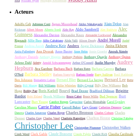
Sica
William Wyler
Wolfgang Reitherman
Acteurs
Alain Delon
Adolfo Celi
Agnes Moorehead
Adrienne Corri
Akiko Wakabayashi
Alan
Alec
Aldo Sambrell
Rickman
Albert Moses
Alberto Sordi
Aldo Ray
Alec Baldwin
Guinness
Alexander Davion
Alexander Knox
Alexandre
Alexander Lockwood
André Morell
Rignault
Alfie Bass
Alfio Caltabiano
Alida Valli
Alison Doody
André
Andrew Keir
Andrex
Anita Ekberg
Andrea Aureli
Angie Dickinson
Pousse
Ann Dvorak
Anne Baxter
Anouk Aimée
Anita Pallenberg
Anne Helm
Annie Girardot
Anthony Daniels
Anthony Quayle
Anthony Quinn
Anthony Higgins
Anthony Perkins
Audrey
Arlene Dahl
Audie Murphy
Arletty
Arnold Schwarzenegger
Arthur O'Connell
Hepburn
Ava Gardner
Barbara Bach
Barbara Carrera
Barbara
Barbara Bates
Barbara Shelley
O'Neil
Barbara Stanwyck
Barbara Steele
Barry Sullivan
Basil Rathbone
Bernard Lee
Bernard Blier
Ben Johnson
Bernard La Jarrige
Bernadette Lafont
Bette
Billy Dee Williams
Bob
Davis
Bill Murray
Bill Williams
Billie Whitelaw
Billy Crystal
Boris Karloff
Bourvil
Brigitte
Hope
Brad Dexter
Bradford Dillman
Bobby Parr
Bardot
Burt
Brook Williams
Bud Spencer
Britt Ekland
Bruce Cabot
Bruce Willis
Lancaster
Burt Young
Capucine
Carol Lynley
Candice Bergen
Carlos Montalbán
Carrie Fisher
Caroline Munro
Carroll Baker
Cary Grant
Catherine Deneuve
Cesare
Charles Bronson
Charles
Danova
Charles Aznavour
Charles Boyer
Charles Coburn
Charlton Heston
Denner
Charles Gray
Charles Vanel
Charlotte Rampling
Christine Fabréga
Christopher Lee
Christopher Walken
Christopher Plummer
Claude Brasseur
Clark Gable
Claudia Cardinale
Cindi Wood
Claude Piéplu
Claude Rich