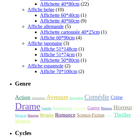
Affichette 40*80cm
(22)
Affiche belge
(10)
Affichette 60*40cm
(1)
Affichette 40*60cm
(9)
Affiche allemande
(5)
Affichette cartonnée 40*25cm
(1)
Affiche 60*90cm
(4)
Affiche japonaise
(3)
Affiche 51*148cm
(1)
Affiche 51*74cm
(1)
Affichette 50*80cm
(1)
Affiche espagnole
(2)
Affiche 70*100cm
(2)
Genre
Comédie
Aventure
Action
Crime
Animation
Biographie
Drame
Horreur
Fantastique
Guerre
Histoire
Famille
Film-Noir
Thriller
Romance
Science-Fiction
Mystère
Musical
Musique
Sport
Western
Cycles