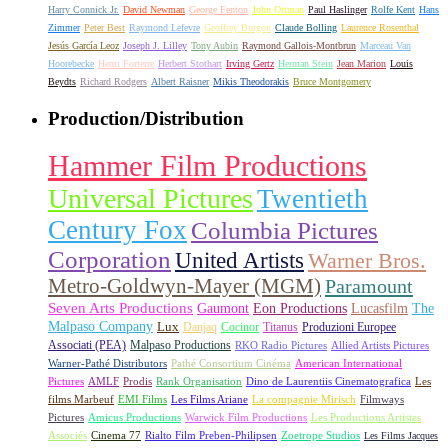
Harry Connick Jr.
David Newman
George Fenton
John Ottman
Paul Haslinger
Rolfe Kent
Hans
Zimmer
Peter Best
Raymond Lefevre
Geoffrey Burgon
Claude Bolling
Laurence Rosenthal
Jesús García Leoz
Joseph J. Lilley
Tony Aubin
Raymond Gallois-Montbrun
Marceau Van
Hoorebecke
Henri Forterre
Herbert Stothart
Irving Gertz
Herman Stein
Jean Marion
Louis
Beydts
Richard Rodgers
Albert Raisner
Mikis Theodorakis
Bruce Montgomery
Production/Distribution
Hammer Film Productions
Universal Pictures
Twentieth
Century Fox
Columbia Pictures
Corporation
United Artists
Warner Bros.
Metro-Goldwyn-Mayer (MGM)
Paramount
Seven Arts Productions
Gaumont
Eon Productions
Lucasfilm
The
Malpaso Company
Lux
Danjaq
Cocinor
Titanus
Produzioni Europee
Associati (PEA)
Malpaso Productions
RKO Radio Pictures
Allied Artists Pictures
Warner-Pathé Distributors
Pathé Consortium Cinéma
American International
Pictures
AMLF
Prodis
Rank Organisation
Dino de Laurentiis Cinematografica
Les
films Marbeuf
EMI Films
Les Films Ariane
La compagnie Mirisch
Filmways
Pictures
Amicus Productions
Warwick Film Productions
Les Productions Artistes
Associés
Cinema 77
Rialto Film Preben-Philipsen
Zoetrope Studios
Les Films Jacques