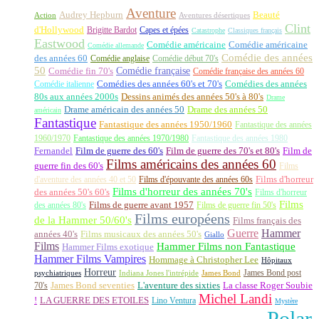
Aventure
Audrey Hepburn
Beauté
Aventures désertiques
Action
Clint
d'Hollywood
Brigitte Bardot
Capes et épées
Catastrophe
Classiques français
Eastwood
Comédie américaine
Comédie américaine
Comédie allemande
Comédie des années
des années 60
Comédie anglaise
Comédie début 70's
50
Comédie française
Comédie fin 70's
Comédie française des années 60
Comédie italienne
Comédies des années 60's et 70's
Comédies des années
80s aux années 2000s
Dessins animés des années 50's à 80's
Drame
Drame américain des années 50
Drame des années 50
américain
Fantastique
Fantastique des années 1950/1960
Fantastique des années
1960/1970
Fantastique des années 1970/1980
Fantastique des années 1980
Fernandel
Film de guerre des 60's
Film de guerre des 70's et 80's
Film de
Films américains des années 60
guerre fin des 60's
Films
d'aventure des années 40 et 50
Films d'épouvante des années 60s
Films d'horreur
Films d'horreur des années 70's
des années 50's 60's
Films d'horreur
Films
des années 80's
Films de guerre avant 1957
Films de guerre fin 50's
Films européens
de la Hammer 50/60's
Films français des
Guerre
Hammer
années 40's
Films musicaux des années 50's
Giallo
Films
Hammer Films non Fantastique
Hammer Films exotique
Hammer Films Vampires
Hommage à Christopher Lee
Hôpitaux
Horreur
James Bond post
Indiana Jones l'intrépide
psychiatriques
James Bond
La classe Roger Soubie
70's
James Bond seventies
L'aventure des sixties
Michel Landi
!
LA GUERRE DES ETOILES
Lino Ventura
Mystère
Polar