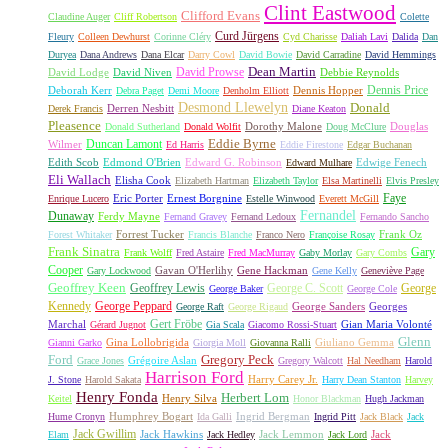
Clint Eastwood
Clifford Evans
Claudine Auger
Cliff Robertson
Colette
Curd Jürgens
Fleury
Colleen Dewhurst
Corinne Cléry
Cyd Charisse
Daliah Lavi
Dalida
Dan
Duryea
Dana Andrews
Dana Elcar
Darry Cowl
David Bowie
David Carradine
David Hemmings
David Prowse
Dean Martin
David Lodge
David Niven
Debbie Reynolds
Dennis Price
Deborah Kerr
Dennis Hopper
Debra Paget
Demi Moore
Denholm Elliott
Desmond Llewelyn
Donald
Derren Nesbitt
Derek Francis
Diane Keaton
Pleasence
Dorothy Malone
Douglas
Donald Sutherland
Donald Wolfit
Doug McClure
Duncan Lamont
Eddie Byrne
Wilmer
Ed Harris
Eddie Firestone
Edgar Buchanan
Edith Scob
Edmond O'Brien
Edward G. Robinson
Edwige Fenech
Edward Mulhare
Eli Wallach
Elisha Cook
Elizabeth Hartman
Elizabeth Taylor
Elsa Martinelli
Elvis Presley
Faye
Eric Porter
Ernest Borgnine
Enrique Lucero
Estelle Winwood
Everett McGill
Fernandel
Dunaway
Ferdy Mayne
Fernand Gravey
Fernand Ledoux
Fernando Sancho
Forrest Tucker
Frank Oz
Forest Whitaker
Francis Blanche
Franco Nero
Françoise Rosay
Frank Sinatra
Gary
Frank Wolff
Fred Astaire
Fred MacMurray
Gaby Morlay
Gary Combs
Cooper
Gavan O'Herlihy
Gene Hackman
Gary Lockwood
Gene Kelly
Geneviève Page
Geoffrey Keen
Geoffrey Lewis
George C. Scott
George
George Baker
George Cole
Kennedy
George Peppard
George Sanders
Georges
George Raft
George Rigaud
Gert Fröbe
Marchal
Gian Maria Volonté
Gérard Jugnot
Gia Scala
Giacomo Rossi-Stuart
Glenn
Gina Lollobrigida
Giuliano Gemma
Gianni Garko
Giorgia Moll
Giovanna Ralli
Gregory Peck
Ford
Grégoire Aslan
Grace Jones
Gregory Walcott
Hal Needham
Harold
Harrison Ford
Harry Carey Jr.
J. Stone
Harold Sakata
Harry Dean Stanton
Harvey
Henry Fonda
Herbert Lom
Henry Silva
Keitel
Honor Blackman
Hugh Jackman
Humphrey Bogart
Ingrid Bergman
Hume Cronyn
Ida Galli
Ingrid Pitt
Jack Black
Jack
Jack Gwillim
Jack Hawkins
Jack Lemmon
Jack
Elam
Jack Hedley
Jack Lord