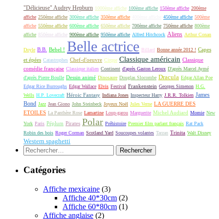
"Délicieuse" Audrey Hepburn
1000ème affiche
100ème affiche
150ème affiche
200ème
affiche
250ème affiche
300ème affiche
350ème affiche
400ème affiche
450ème affiche
500ème
affiche
550ème affiche
600ème affiche
650ème affiche
700ème affiche
750ème affiche
800ème
Aliens
affiche
850ème affiche
900ème affiche
950ème affiche
Alfred Hitchcock
Arthur Conan
Belle actrice
B.B.
Bebel !
Capes
Doyle
Billard
Bonne année 2012 !
Classique américain
et épées
Classique
Catastrophes
Chef-d'oeuvre
Cirque
comédie française
Classique italien
Continent
d'après Gaston Leroux
D'après Marcel Aymé
Dracula
Dessin animé
d'après Pierre Boulle
Dinosaure
Douglas Slocombe
Edgar Allan Poe
Frankenstein
Edgar Rice Burroughs
Edgar Wallace
Elvis
Festival
Georges Simenon
H.G.
James
Héroic Fantasy
Wells
H.P. Lovecraft
Indiana Jones
Inspecteur Harry
J.R.R. Tolkien
Bond
LA GUERRE DES
Jazz
Jean Giono
John Steinbeck
Joyeux Noël
Jules Verne
ETOILES
Michel Audiard
La Panthère Rose
Lamartine
Loup-garou
Marguerite
Momie
New
Polar
Péplum
Pirates
York
Paris
Préhistoire
Premier film parlant français
Rat Pack
Robin des bois
Roger Corman
Scotland Yard
Soucoupes volantes
Tarzan
Trinita
Walt Disney
Western spaghetti
Rechercher :
Catégories
Affiche mexicaine
(3)
Affiche 40*30cm
(2)
Affiche 60*80cm
(1)
Affiche anglaise
(2)