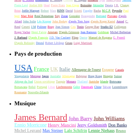
Pierre Levé
Atelier 606
Head
Pierre Etaix
Jean Gigax
Boissière
Akinstler
Deseta
J.B.
Chanay
Brini
Joëlle Marquet
Brénot
Mara
RINN
David
Sciotti
Faugère
Bacha
M.C.P.
Peyrolle
Paul
Igert
Marc Réal
René Renneteau
Siry
Zoran
Gonzalez
Beaugendre
Bertrand
Piovano
d'après
Allard
John Solie
Léo Kouper
John Berkey
d'après Tom Jung
d'après Roger Kastel
Amsel
C.
René
Cerutti
J.M
Politeer
Bouy
Jean Simon
Cris
Tonin
George Barr
Studio E2
Collignon
Roger Vacher
Henri Faivre
Arnstam
D'après Grinsson
Jean Barnoux
Goldman
Michel Berberian
J. Barbaud
D'après François
J.D. Van Caulaert
Flipo
Dastor
Manuel de Rugama
G. Pezeril
D'après Belinsky
Desmé
Robert Lévèque
Gruau
Luigi Martinati
Pays de production
USA
France
UK
Italie
Allemagne de l'ouest
Espagne
Canada
Yougoslavie
Mexique
Japon
Australie
Allemagne
Belgique
Hong Kong
Hongrie
Suisse
Afrique du Sud
Union soviétique
Turquie
Monaco
Thaïland
Autriche
Irlande
Botswana
Botsawana
Brésil
Portugal
Liban
Liechtenstein
Grèce
Danemark
Chine
Taïwan
Luxembourg
Roumanie
Nouvelle-Zélande
Musique
James Bernard
John Barry
John Williams
Ennio Morricone
Henry Mancini
Jerry Goldsmith
Don Banks
Michel Legrand
Max Steiner
Lalo Schifrin
Lennie Niehaus
Bruno