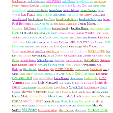
Jack Palance
MacGowran
Jack Nicholson
Jacqueline
Jack Weston
Jacqueline Bisset
James Coburn
Pearce
Jacques Dufilho
Jacques Perrin
Jacques Tati
James Dean
James Earl Jones
James Mason
James Stewart
James
James Donald
James Garner
Jane Fonda
Woods
Jason Robards
Jean Carmet
Jean Gabin
Jean Lefebvre
Jean Marais
Jean-
Jean Richard
Jean-Claude Brialy
Jean Rochefort
Jean Yanne
Jean-Louis Trintignant
Paul Belmondo
Jeanne Moreau
Jeff
Jean-Pierre Mocky
Jean-Roger Caussimon
Jess
Chandler
Jeff Corey
Jennifer Daniel
Jeffrey Hunter
Jennifer Connelly
Jeremy Kemp
Hahn
Jill St. John
Joanna Barnes
Joanne Whalley
Jim Brown
Jim Carrey
Jodie Foster
John Bartha
Joe Pesci
John Anderson
John Carradine
John Cazale
John Doucette
John Fraser
John McGiver
John
John Larch
John Huston
John Ireland
John McEnery
John McIntire
Mills
John Quade
John Travolta
John Mitchum
John Phillip Law
John Savage
John
Joseph Cotten
John Wayne
José Ferrer
José Luis de Vilallonga
Vernon
José Ferre
Jude
Julian Glover
Law
Judy Garland
Judy Holliday
Julie Adams
Julie Christie
Julie Harris
Julien
Karl Malden
Juliette Gréco
Karin Schubert
Carette
Juliette Mayniel
Karin Dor
Katharine
Keenan Wynn
Kim
Ross
Kathleen Widdoes
Kay Lenz
Keith Carradine
Kevin Bacon
Klaus Kinski
Kirk Douglas
Basinger
Kim Novak
Lana Turner
Larry
Lana Wood
Lee J. Cobb
Gates
Lee Grant
Laura Linney
Laurence Naismith
Lee Marvin
Lee Remick
Lino
Lee Van Cleef
Leopoldo Trieste
Leslie Nielsen
Liam Neeson
Linda Hayden
Ventura
Lois Maxwell
Louis de
Lorella De Luca
Lois Chiles
Lon Chaney Jr.
Funès
Luigi Pistilli
Magali Noël
Louis Jourdan
Luciana Paluzzi
Mai Zetterling
Marcel
Marcello Mastroianni
Marceau
Maria Schell
Marianne Koch
Marilù Tolo
Marilyn Monroe
Mario Brega
Mark Hamill
Marlon
Marina Vlady
Marla Landi
Marlene Dietrich
Martin Balsam
Brando
Martin Landau
Martin Sheen
Martin Benson
Martine
Max Von
Beswick
Maud Adams
Maureen O'Sullivan
Maurice Chevalier
Maurice Risch
Mel Ferrer
Sydow
Michael Caine
Melissa Stribling
Meryl Streep
Mia Farrow