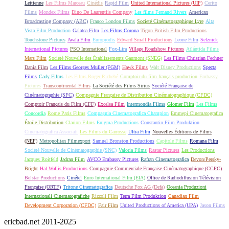
Leitienne
Les Films Marceau
Cinédis
Rapid Film
United International Pictures (UIP)
Cerito
Films
Mondex Films
Dino De Laurentiis Company
Les films Fernand Rivers
American
Broadcasting Company (ABC)
Franco London Films
Societé Cinématographique Lyre
Alta
Vista Film Production
Galatea Film
Les Films Corona
Tigon British Film Productions
Touchstone Pictures
Avala Film
Europrodis
Edward Small Productions
Leone Film
Selznick
International Pictures
PSO International
Fox-Lira
Village Roadshow Pictures
Atlántida Films
Mars Film
Société Nouvelle des Établissements Gaumont (SNEG)
Les Films Christian Fechner
Dania Film
Les Films Georges Muller (FGM)
Hawk Films
Walt Disney Productions
Specta
Films
Cady Films
Les Films Roger Richebé
Comptoir du film français production
Embassy
Pictures
Transcontinental Films
La Société des Films Sirius
Société Française de
Cinématographie (SFC)
Compagnie Française de Distribution Cinématographique (CFDC)
Comptoir Français du Film (CFF)
Excelsa Film
Intermondia Films
Glomer Film
Les Films
Concordia
Rome Paris Films
Compagnia Cinematografica Champion
Emmepi Cinematografica
Étoile Distribution
Clarion Films
Enigma Productions
Constantin Film Produktion
Cinematografica Associati
Les Films du Carrosse
Ultra Film
Nouvelles Éditions de Films
(NEF)
Metropolitan Filmexport
Samuel Bronston Productions
Capitole Films
Romana Film
Société Nouvelle de Cinématographie (SNC)
Valoria Films
Rastar Pictures
Les Productions
Jacques Roitfeld
Jadran Film
AVCO Embassy Pictures
Rafran Cinematografica
Devon/Persky-
Bright
Hal Wallis Productions
Compagnie Commerciale Française Cinématographique (CCFC)
Belstar Productions
Cinétel
Euro International Film (EIA)
Office de Radiodiffusion Télévision
Française (ORTF)
Tritone Cinematografica
Deutsche Fox AG (Defa)
Oceania Produzioni
Internazionali Cinematografiche
Rizzoli Film
Terra Film Produktion
Canadian Film
Development Corporation (CFDC)
Fair Film
United Productions of America (UPA)
Jason Films
ericbad.net 2011-2025