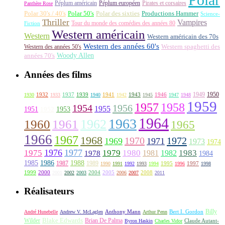
Péplum américain
Péplum européen
Pirates et corsaires
Panthère Rose
Polar 30's / 40's
Polar 50's
Polar des sixties
Productions Hammer
Science-
Thriller
Vampires
Tour du monde des comédies des années 80
Fiction
Western américain
Western
Western américain des 70s
Western des années 60's
Western des années 50's
Western spaghetti des
Woody Allen
années 70's
Années des films
1949
1950
1932
1937
1939
1941
1943
1946
1930
1933
1940
1942
1945
1947
1948
1959
1957
1958
1956
1954
1955
1951
1952
1953
1964
1963
1962
1960
1961
1965
1966
1967
1968
1970
1972
1969
1971
1973
1974
1976
1977
1975
1979
1980
1981
1983
1978
1982
1984
1985
1986
1988
1987
1989
1995
1997
1990
1991
1992
1993
1994
1996
1998
1999
2000
2004
2005
2008
2001
2002
2003
2006
2007
2011
Réalisateurs
Billy
Anthony Mann
André Hunebelle
Andrew V. McLaglen
Arthur Penn
Bert I. Gordon
Wilder
Blake Edwards
Brian De Palma
Claude Autant-
Byron Haskin
Charles Vidor