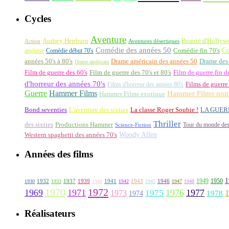
Cycles
Aventure
Audrey Hepburn
Beauté d'Hollyw
Aventures désertiques
Action
Comédie des années 50
Co
anglaise
Comédie début 70's
Comédie fin 70's
années 50's à 80's
Drame américain des années 50
Drame des
Drame américain
Film de guerre des 60's
Film de guerre des 70's et 80's
Film de guerre fin d
d'horreur des années 70's
Films d'horreur des années 80's
Films de guerre
Guerre
Hammer Films
Hammer Films non 
Hammer Films exotique
La classe Roger Soubie !
Bond seventies
L'aventure des sixties
LA GUER
Thriller
des sixties
Productions Hammer
Tour du monde des
Science-Fiction
Woody Allen
Western spaghetti des années 70's
Années des films
1
1949
1950
1932
1937
1939
1941
1943
1946
1930
1933
1940
1942
1945
1947
1948
1970
1972
1969
1971
1976
1977
1973
1975
1978
1974
Réalisateurs