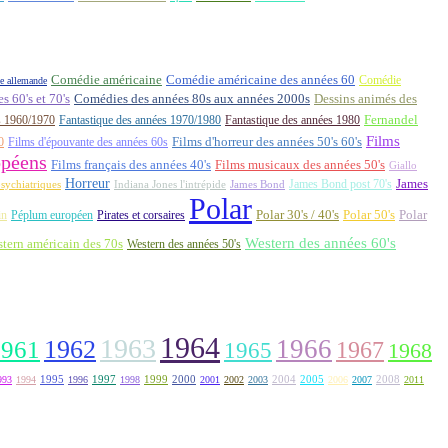
Comédie américaine
Comédie américaine des années 60
Comédie
e allemande
 60's et 70's
Comédies des années 80s aux années 2000s
Dessins animés des
Fernandel
s 1960/1970
Fantastique des années 1970/1980
Fantastique des années 1980
Films
0
Films d'épouvante des années 60s
Films d'horreur des années 50's 60's
opéens
Films français des années 40's
Films musicaux des années 50's
Giallo
Horreur
James Bond post 70's
James
Indiana Jones l'intrépide
sychiatriques
James Bond
Polar
Polar 30's / 40's
Polar 50's
Polar
in
Péplum européen
Pirates et corsaires
Western des années 60's
tern américain des 70s
Western des années 50's
1964
1963
1962
1966
1961
1967
1965
1968
1995
1997
1999
2000
2004
2005
2008
993
1994
1996
1998
2001
2002
2003
2006
2007
2011