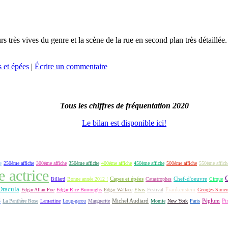
urs très vives du genre et la scène de la rue en second plan très détaill
 et épées
|
Écrire un commentaire
Tous les chiffres de fréquentation 2020
Le bilan est disponible ici!
e
250ème affiche
300ème affiche
350ème affiche
400ème affiche
450ème affiche
500ème affiche
550ème affich
e actrice
Capes et épées
Billard
Bonne année 2012 !
Catastrophes
Chef-d'oeuvre
Cirque
Dracula
Frankenstein
Edgar Allan Poe
Edgar Rice Burroughs
Edgar Wallace
Elvis
Festival
Georges Sime
S
Michel Audiard
Péplum
Pi
La Panthère Rose
Lamartine
Loup-garou
Marguerite
Momie
New York
Paris