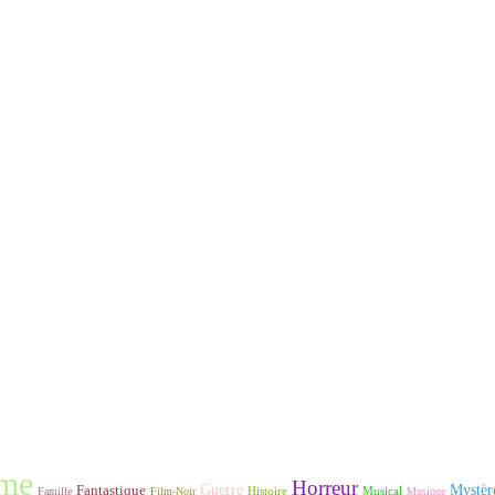
me
Horreur
Fantastique
Guerre
Mystèr
Histoire
Famille
Film-Noir
Musical
Musique