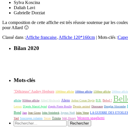
Sylva Koscina
Daliah Lavi
Gabrielle Dorziat
La composition de cette affiche est très réussie soutenue par les coule
pour Allard 🙂
Classé dans :
Affiche française
,
Affiche 120*160cm
|
Mots-clés :
Capes
Bilan 2020
Mots-clés
"Délicieuse" Audrey Hepburn
1000ème affiche
100ème affiche
150ème affiche
200ème affich
Bell
Aliens
B.B.
Bebel !
affiche
950ème affiche
Alfred Hitchcock
Arthur Conan Doyle
Dessin animé
Leroux
D'après Marcel Aymé
d'après Pierre Boulle
Dinosaure
Douglas Slocombe
Bond
LA GUERRE DES ETOILE
Jazz
Jean Giono
John Steinbeck
Joyeux Noël
Jules Verne
Western spaghetti
Yard
Soucoupes volantes
Tarzan
Trinita
Walt Disney
Rechercher :