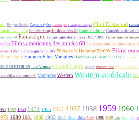
Clint Eastwood
ood
Brigitte Bardot
Capes et épées
Catastrophe
Classiques français
Comédi
médie française
Comédie française des années 60
Comédie italienne
Comédies des années
Fantastique
 années 50
Fantastique des années 1950/1960
Fantastique des année
Films américains des années 60
es 60's
Films d'aventure des années 40 et 5
Films eur
Films de la Hammer 50/60's
 avant 1957
Films de guerre fin 50's
Hammer Films Vampires
Fantastique
Hommage à Christopher Lee
Hôpitaux p
Michel Landi
RE DES ETOILES
Lino Ventura
Péplum américa
Mystère
Panthère Rose
Western américain
Vampires
Western
 comédies des années 80
Wes
1959
1957
1960
1958
1956
1954
1955
951
1952
1953
1979
1980
1981
1983
1982
1984
1985
1986
1988
1987
1989
1990
1991
1992
1