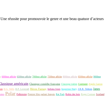
ée. Une réussite pour promouvoir le genre et une beau quatuor d’acteurs
e
600ème affiche
650ème affiche
700ème affiche
750ème affiche
800ème affiche
850ème affiche
900ème
Classique américain
Classique comédie française
Classique italien
Continent
d'après Gaston
James
Héroic Fantasy
non
H.G. Wells
H.P. Lovecraft
Indiana Jones
Inspecteur Harry
J.R.R. Tolkien
Polar
rates
Préhistoire
Premier film parlant français
Rat Pack
Robin des bois
Roger Corman
Scotland