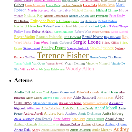
Mark
Gilbert
Mario Bava
Lewis Milestone
Louis Malle
Luchino Visconti
Lucio Fulci
Robson
Michael Carreras
Michael Cimino
Martin Scorsese
Maurice Labro
Michael
Nicholas Ray
Winner
Norbert Carbonnaux
Norman Jewison
Otto Preminger
Peter Sasdy
Philippe de Broca
Phil Karlson
R.G. Springsteen
Ralph Nelson
Richard Carlson
Richard Fleischer
Richard Quine
Richard Lester
Richard Marquand
Richard Thorpe
Ridley Scott
Robert Aldrich
Robert Mulligan
Robert Wise
Roger Corman
Roger Richebé
Roger Vadim
Roman Polanski
Roy
Ron Howard
Ronald Neame
Roy Rowland
Sergio Leone
Ward Baker
Sam Wood
Sergio Corbucci
Sidney Gilliat
Sidney
Stanley Donen
Steven Spielberg
Stanley Kubrick
Sydney
Hayers
Sidney Lumet
Terence Fisher
Pollack
Ted Post
Terence Young
Tim Burton
Val Guest
Vincente Minnelli
Tonino Valerii
Vernon Sewell
Victor Fleming
Vittorio De
Woody Allen
Sica
William Wyler
Wolfgang Reitherman
Acteurs
Alain Delon
Adolfo Celi
Agnes Moorehead
Adrienne Corri
Akiko Wakabayashi
Alan
Alec
Aldo Sambrell
Rickman
Albert Moses
Alberto Sordi
Aldo Ray
Alec Baldwin
Guinness
Alexander Davion
Alexander Knox
Alexandre
Alexander Lockwood
André Morell
Rignault
Alfie Bass
Alfio Caltabiano
Alida Valli
Alison Doody
André
Andrew Keir
Andrex
Anita Ekberg
Andrea Aureli
Angie Dickinson
Pousse
Ann Dvorak
Anne Baxter
Anouk Aimée
Anita Pallenberg
Anne Helm
Annie Girardot
Anthony Daniels
Anthony Quayle
Anthony Quinn
Anthony Higgins
Anthony Perkins
Audrey
Arlene Dahl
Audie Murphy
Arletty
Arnold Schwarzenegger
Arthur O'Connell