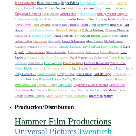
John Carpenter
Basil Poledouris
Roger Edens
Skip Martin
Paul Misraki
George
Bruns
Leigh Harline
Vincent Scotto
Lester Lee
Tristram Cary
Leonard Salzedo
Krzysztof Komeda
David Arnold
Gianni Ferrio
Kyle Eastwood
Stanley Wilson
Vangelis
Charles Strouse
Quincy Jones
Henri Crolla
André Hodeir
Hubert Rostaing
Jean-Louis Ducarme
Ralph Ferraro
Piero Umiliani
Jacques Brel
François Rauber
Henri Bourtayre
Hans May
Paul
Dunlap
Richard Rodney Bennett
Daniele Amfitheatrof
Billy Goldenberg
Christian Chevallier
Martial Solal
Jacques Métehen
David Buttolph
'By' Dunham
Richard LaSalle
Fritz Wenneis
Lothar Brühne
Sol Kaplan
Roy Webb
Gerard Schurmann
Alan Howarth
Michael Kamen
f
Massimo Morante
Fabio Pignatelli
Claudio Simonetti
David Gibson
Harry Manfredini
Dario
Argento
Robert de Nesle
Steve Boeddeker
John Cacavas
Paul Ferris
Martin Böttcher
Keith
Papworth
Georges Auric
Mario Nascimbene
David Munrow
Ian Underwood
Trevor Jones
Remi
Gassmann
Artie Butler
Franz Waxman
Bronislau Kaper
Friedrich Hollaender
Walter Scharf
Nelson Riddle
Hans J. Salter
Lionel Newman
Luis Bacalov
François de Roubaix
Paul J. Smith
Harry Connick Jr.
David Newman
George Fenton
John Ottman
Paul Haslinger
Rolfe Kent
Hans
Zimmer
Peter Best
Raymond Lefevre
Geoffrey Burgon
Claude Bolling
Laurence Rosenthal
Jesús García Leoz
Joseph J. Lilley
Tony Aubin
Raymond Gallois-Montbrun
Marceau Van
Hoorebecke
Henri Forterre
Herbert Stothart
Irving Gertz
Herman Stein
Jean Marion
Louis
Beydts
Richard Rodgers
Albert Raisner
Mikis Theodorakis
Bruce Montgomery
Production/Distribution
Hammer Film Productions
Universal Pictures
Twentieth