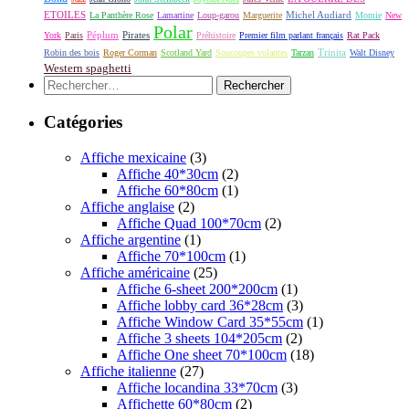
ETOILES
Michel Audiard
La Panthère Rose
Lamartine
Loup-garou
Marguerite
Momie
New
Polar
Péplum
Pirates
York
Paris
Préhistoire
Premier film parlant français
Rat Pack
Robin des bois
Roger Corman
Scotland Yard
Soucoupes volantes
Tarzan
Trinita
Walt Disney
Western spaghetti
Rechercher :
Catégories
Affiche mexicaine
(3)
Affiche 40*30cm
(2)
Affiche 60*80cm
(1)
Affiche anglaise
(2)
Affiche Quad 100*70cm
(2)
Affiche argentine
(1)
Affiche 70*100cm
(1)
Affiche américaine
(25)
Affiche 6-sheet 200*200cm
(1)
Affiche lobby card 36*28cm
(3)
Affiche Window Card 35*55cm
(1)
Affiche 3 sheets 104*205cm
(2)
Affiche One sheet 70*100cm
(18)
Affiche italienne
(27)
Affiche locandina 33*70cm
(3)
Affichette 60*80cm
(2)