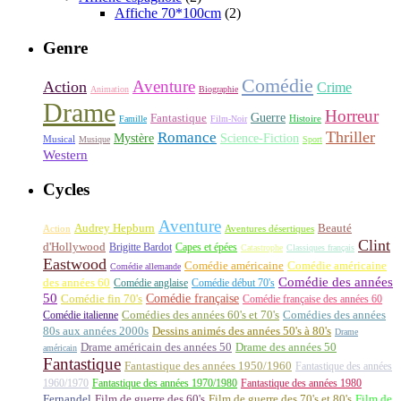
Affiche 70*100cm
(2)
Genre
Comédie
Aventure
Action
Crime
Animation
Biographie
Drame
Horreur
Fantastique
Guerre
Histoire
Famille
Film-Noir
Thriller
Romance
Science-Fiction
Mystère
Musical
Musique
Sport
Western
Cycles
Aventure
Audrey Hepburn
Beauté
Aventures désertiques
Action
Clint
d'Hollywood
Brigitte Bardot
Capes et épées
Catastrophe
Classiques français
Eastwood
Comédie américaine
Comédie américaine
Comédie allemande
Comédie des années
des années 60
Comédie anglaise
Comédie début 70's
50
Comédie française
Comédie fin 70's
Comédie française des années 60
Comédie italienne
Comédies des années 60's et 70's
Comédies des années
80s aux années 2000s
Dessins animés des années 50's à 80's
Drame
Drame américain des années 50
Drame des années 50
américain
Fantastique
Fantastique des années 1950/1960
Fantastique des années
1960/1970
Fantastique des années 1970/1980
Fantastique des années 1980
Fernandel
Film de guerre des 60's
Film de guerre des 70's et 80's
Film de