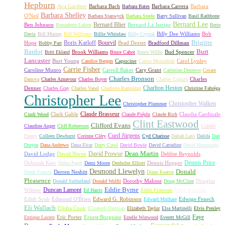
Hepburn
Ava Gardner
Barbara Bach
Barbara Carrera
Barbara
Barbara Bates
Barbara Shelley
O'Neil
Barbara Stanwyck
Barbara Steele
Barry Sullivan
Basil Rathbone
Bernard Lee
Bernard Blier
Ben Johnson
Bernard La Jarrige
Bernadette Lafont
Bette
Billy Dee Williams
Bob
Davis
Bill Murray
Bill Williams
Billie Whitelaw
Billy Crystal
Boris Karloff
Bourvil
Brigitte
Hope
Brad Dexter
Bradford Dillman
Bobby Parr
Bardot
Burt
Brook Williams
Bud Spencer
Britt Ekland
Bruce Cabot
Bruce Willis
Lancaster
Burt Young
Capucine
Carol Lynley
Candice Bergen
Carlos Montalbán
Carrie Fisher
Caroline Munro
Carroll Baker
Cary Grant
Catherine Deneuve
Cesare
Charles Bronson
Charles
Danova
Charles Aznavour
Charles Boyer
Charles Coburn
Charlton Heston
Denner
Charles Gray
Charles Vanel
Charlotte Rampling
Christine Fabréga
Christopher Lee
Christopher Walken
Christopher Plummer
Claude Brasseur
Clark Gable
Claudia Cardinale
Cindi Wood
Claude Piéplu
Claude Rich
Clint Eastwood
Clifford Evans
Claudine Auger
Cliff Robertson
Colette
Curd Jürgens
Fleury
Colleen Dewhurst
Corinne Cléry
Cyd Charisse
Daliah Lavi
Dalida
Dan
Duryea
Dana Andrews
Dana Elcar
Darry Cowl
David Bowie
David Carradine
David Hemmings
David Prowse
Dean Martin
David Lodge
David Niven
Debbie Reynolds
Dennis Price
Deborah Kerr
Dennis Hopper
Debra Paget
Demi Moore
Denholm Elliott
Desmond Llewelyn
Donald
Derren Nesbitt
Derek Francis
Diane Keaton
Pleasence
Dorothy Malone
Douglas
Donald Sutherland
Donald Wolfit
Doug McClure
Duncan Lamont
Eddie Byrne
Wilmer
Ed Harris
Eddie Firestone
Edgar Buchanan
Edith Scob
Edmond O'Brien
Edward G. Robinson
Edwige Fenech
Edward Mulhare
Eli Wallach
Elisha Cook
Elizabeth Hartman
Elizabeth Taylor
Elsa Martinelli
Elvis Presley
Faye
Eric Porter
Ernest Borgnine
Enrique Lucero
Estelle Winwood
Everett McGill