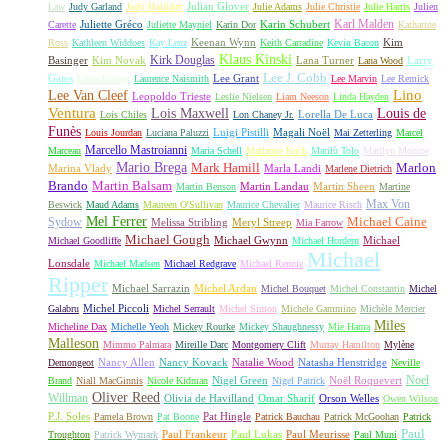
Julian Glover
Law
Judy Garland
Judy Holliday
Julie Adams
Julie Christie
Julie Harris
Julien
Karl Malden
Juliette Gréco
Karin Schubert
Carette
Juliette Mayniel
Karin Dor
Katharine
Keenan Wynn
Kim
Ross
Kathleen Widdoes
Kay Lenz
Keith Carradine
Kevin Bacon
Klaus Kinski
Kirk Douglas
Basinger
Kim Novak
Lana Turner
Larry
Lana Wood
Lee J. Cobb
Gates
Lee Grant
Laura Linney
Laurence Naismith
Lee Marvin
Lee Remick
Lino
Lee Van Cleef
Leopoldo Trieste
Leslie Nielsen
Liam Neeson
Linda Hayden
Ventura
Lois Maxwell
Louis de
Lorella De Luca
Lois Chiles
Lon Chaney Jr.
Funès
Luigi Pistilli
Magali Noël
Louis Jourdan
Luciana Paluzzi
Mai Zetterling
Marcel
Marcello Mastroianni
Marceau
Maria Schell
Marianne Koch
Marilù Tolo
Marilyn Monroe
Mario Brega
Mark Hamill
Marlon
Marina Vlady
Marla Landi
Marlene Dietrich
Martin Balsam
Brando
Martin Landau
Martin Sheen
Martin Benson
Martine
Max Von
Beswick
Maud Adams
Maureen O'Sullivan
Maurice Chevalier
Maurice Risch
Mel Ferrer
Sydow
Michael Caine
Melissa Stribling
Meryl Streep
Mia Farrow
Michael Gough
Michael Gwynn
Michael
Michael Goodliffe
Michael Hordern
Michael
Lonsdale
Michael Madsen
Michael Redgrave
Michael Rennie
Ripper
Michael Sarrazin
Michel Ardan
Michel Bouquet
Michel Constantin
Michel
Michel Piccoli
Galabru
Michel Serrault
Michel Simon
Michele Gammino
Michèle Mercier
Miles
Micheline Dax
Michelle Yeoh
Mickey Rourke
Mickey Shaughnessy
Mie Hama
Malleson
Mimmo Palmara
Mireille Darc
Montgomery Clift
Murray Hamilton
Mylène
Nancy Allen
Nancy Kovack
Natalie Wood
Natasha Henstridge
Demongeot
Neville
Noel
Nigel Green
Noël Roquevert
Brand
Niall MacGinnis
Nicole Kidman
Nigel Patrick
Oliver Reed
Willman
Olivia de Havilland
Omar Sharif
Orson Welles
Owen Wilson
P.J. Soles
Pat Hingle
Pamela Brown
Pat Boone
Patrick Bauchau
Patrick McGoohan
Patrick
Paul
Paul Frankeur
Paul Lukas
Paul Meurisse
Troughton
Patrick Wymark
Paul Muni