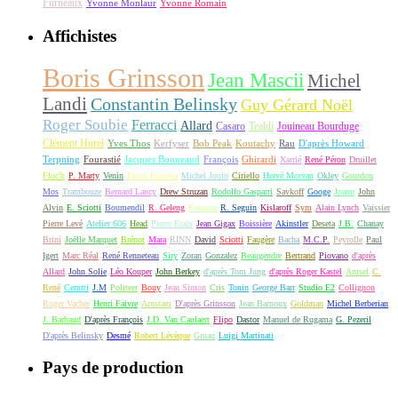
Furneaux
Yvonne Monlaur
Yvonne Romain
Affichistes
Boris Grinsson
Jean Mascii
Michel
Landi
Constantin Belinsky
Guy Gérard Noël
Roger Soubie
Ferracci
Allard
Casaro
Tealdi
Jouineau Bourduge
Clément Hurel
Yves Thos
Kerfyser
Bob Peak
Koutachy
Rau
D'après Howard
Terpning
Fourastié
Jacques Bonneaud
François
Ghirardi
Xarrié
René Péron
Druillet
Floc'h
P. Marty
Venin
Frank Frazetta
Michel Jouin
Ciriello
Hervé Morvan
Okley
Gourdon
Mos
Trambouze
Bernard Lancy
Drew Struzan
Rodolfo Gasparri
Savkoff
Googe
Joann
John
Alvin
E. Sciotti
Boumendil
R. Geleng
Fouteau
R. Seguin
Kislaroff
Sym
Alain Lynch
Vaissier
Pierre Levé
Atelier 606
Head
Pierre Etaix
Jean Gigax
Boissière
Akinstler
Deseta
J.B.
Chanay
Brini
Joëlle Marquet
Brénot
Mara
RINN
David
Sciotti
Faugère
Bacha
M.C.P.
Peyrolle
Paul
Igert
Marc Réal
René Renneteau
Siry
Zoran
Gonzalez
Beaugendre
Bertrand
Piovano
d'après
Allard
John Solie
Léo Kouper
John Berkey
d'après Tom Jung
d'après Roger Kastel
Amsel
C.
René
Cerutti
J.M
Politeer
Bouy
Jean Simon
Cris
Tonin
George Barr
Studio E2
Collignon
Roger Vacher
Henri Faivre
Arnstam
D'après Grinsson
Jean Barnoux
Goldman
Michel Berberian
J. Barbaud
D'après François
J.D. Van Caulaert
Flipo
Dastor
Manuel de Rugama
G. Pezeril
D'après Belinsky
Desmé
Robert Lévèque
Gruau
Luigi Martinati
Pays de production