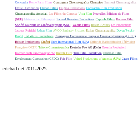
Concordia
Rome Paris Films
Compagnia Cinematografica Champion
Emmepi Cinematografica
Étoile Distribution
Clarion Films
Enigma Productions
Constantin Film Produktion
Cinematografica Associati
Les Films du Carrosse
Ultra Film
Nouvelles Éditions de Films
(NEF)
Metropolitan Filmexport
Samuel Bronston Productions
Capitole Films
Romana Film
Société Nouvelle de Cinématographie (SNC)
Valoria Films
Rastar Pictures
Les Productions
Jacques Roitfeld
Jadran Film
AVCO Embassy Pictures
Rafran Cinematografica
Devon/Persky-
Bright
Hal Wallis Productions
Compagnie Commerciale Française Cinématographique (CCFC)
Belstar Productions
Cinétel
Euro International Film (EIA)
Office de Radiodiffusion Télévision
Française (ORTF)
Tritone Cinematografica
Deutsche Fox AG (Defa)
Oceania Produzioni
Internazionali Cinematografiche
Rizzoli Film
Terra Film Produktion
Canadian Film
Development Corporation (CFDC)
Fair Film
United Productions of America (UPA)
Jason Films
ericbad.net 2011-2025