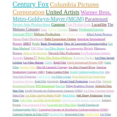
Century Fox
Columbia Pictures
Corporation
United Artists
Warner Bros.
Metro-Goldwyn-Mayer (MGM)
Paramount
Seven Arts Productions
Gaumont
Eon Productions
Lucasfilm
The
Malpaso Company
Lux
Danjaq
Cocinor
Titanus
Produzioni Europee
Associati (PEA)
Malpaso Productions
RKO Radio Pictures
Allied Artists Pictures
Warner-Pathé Distributors
Pathé Consortium Cinéma
American International
Pictures
AMLF
Prodis
Rank Organisation
Dino de Laurentiis Cinematografica
Les
films Marbeuf
EMI Films
Les Films Ariane
La compagnie Mirisch
Filmways
Pictures
Amicus Productions
Warwick Film Productions
Les Productions Artistes
Associés
Cinema 77
Rialto Film Preben-Philipsen
Zoetrope Studios
Les Films Jacques
Leitienne
Les Films Marceau
Cinédis
Rapid Film
United International Pictures (UIP)
Cerito
Films
Mondex Films
Dino De Laurentiis Company
Les films Fernand Rivers
American
Broadcasting Company (ABC)
Franco London Films
Societé Cinématographique Lyre
Alta
Vista Film Production
Galatea Film
Les Films Corona
Tigon British Film Productions
Touchstone Pictures
Avala Film
Europrodis
Edward Small Productions
Leone Film
Selznick
International Pictures
PSO International
Fox-Lira
Village Roadshow Pictures
Atlántida Films
Mars Film
Société Nouvelle des Établissements Gaumont (SNEG)
Les Films Christian Fechner
Dania Film
Les Films Georges Muller (FGM)
Hawk Films
Walt Disney Productions
Specta
Films
Cady Films
Les Films Roger Richebé
Comptoir du film français production
Embassy
Pictures
Transcontinental Films
La Société des Films Sirius
Société Française de
Cinématographie (SFC)
Compagnie Française de Distribution Cinématographique (CFDC)
Comptoir Français du Film (CFF)
Excelsa Film
Intermondia Films
Glomer Film
Les Films