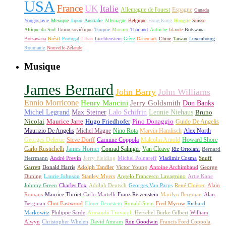
USA
France
UK
Italie
Allemagne de l'ouest
Espagne
Canada
Yougoslavie
Mexique
Japon
Australie
Allemagne
Belgique
Hong Kong
Hongrie
Suisse
Afrique du Sud
Union soviétique
Turquie
Monaco
Thaïland
Autriche
Irlande
Botswana
Botsawana
Brésil
Portugal
Liban
Liechtenstein
Grèce
Danemark
Chine
Taïwan
Luxembourg
Roumanie
Nouvelle-Zélande
Musique
James Bernard
John Barry
John Williams
Ennio Morricone
Henry Mancini
Jerry Goldsmith
Don Banks
Michel Legrand
Max Steiner
Lalo Schifrin
Lennie Niehaus
Bruno
Nicolai
Maurice Jarre
Hugo Friedhofer
Pino Donaggio
Guido De Angelis
Maurizio De Angelis
Michel Magne
Nino Rota
Marvin Hamlisch
Alex North
Georges Delerue
Steve Dorff
Carmine Coppola
Malcolm Arnold
Howard Shore
Carlo Rustichelli
James Horner
Conrad Salinger
Van Cleave
Riz Ortolani
Bernard
Herrmann
André Previn
Jerry Fielding
Michel Polnareff
Vladimir Cosma
Snuff
Garrett
Donald Harris
Adolph Tandler
Victor Young
Antoine Archimbaud
George
Duning
Laurie Johnson
Stanley Myers
Angelo Francesco Lavagnino
Artie Kane
Johnny Green
Charles Fox
Adolph Deutsch
Georges Van Parys
René Cloërec
Alain
Romans
Maurice Thiriet
Carlo Martelli
Franz Reizenstein
Marilyn Bergman
Alan
Bergman
Clint Eastwood
Elmer Bernstein
Ronald Stein
Fred Myrow
Richard
Markowitz
Philippe Sarde
Armando Trovajoli
Herschel Burke Gilbert
William
Alwyn
Christopher Whelen
David Amram
Ron Goodwin
Francis Ford Coppola