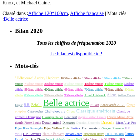
Knox, et Michael Caine.
Classé dans :
Affiche 120*160cm
,
Affiche française
|
Mots-clés
:
Belle actrice
Bilan 2020
Tous les chiffres de fréquentation 2020
Le bilan est disponible ici!
Mots-clés
"Délicieuse" Audrey Hepburn
1000ème affiche
100ème affiche
150ème affiche
200ème
affiche
250ème affiche
300ème affiche
350ème affiche
400ème affiche
450ème affiche
500ème
affiche
550ème affiche
600ème affiche
650ème affiche
700ème affiche
750ème affiche
800ème
Aliens
affiche
850ème affiche
900ème affiche
950ème affiche
Alfred Hitchcock
Arthur Conan
Belle actrice
B.B.
Bebel !
Capes
Doyle
Billard
Bonne année 2012 !
Classique américain
et épées
Classique
Catastrophes
Chef-d'oeuvre
Cirque
comédie française
Classique italien
Continent
d'après Gaston Leroux
D'après Marcel Aymé
Dracula
Dessin animé
d'après Pierre Boulle
Dinosaure
Douglas Slocombe
Edgar Allan Poe
Frankenstein
Edgar Rice Burroughs
Edgar Wallace
Elvis
Festival
Georges Simenon
H.G.
James
Héroic Fantasy
Wells
H.P. Lovecraft
Indiana Jones
Inspecteur Harry
J.R.R. Tolkien
Bond
LA GUERRE DES
Jazz
Jean Giono
John Steinbeck
Joyeux Noël
Jules Verne