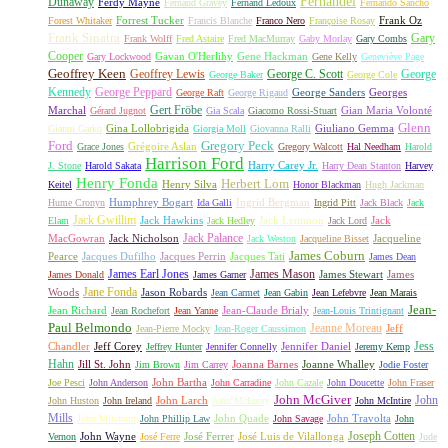
Fernandel
Dunaway
Ferdy Mayne
Fernand Gravey
Fernand Ledoux
Fernando Sancho
Forrest Tucker
Frank Oz
Forest Whitaker
Francis Blanche
Franco Nero
Françoise Rosay
Frank Sinatra
Gary
Frank Wolff
Fred Astaire
Fred MacMurray
Gaby Morlay
Gary Combs
Cooper
Gavan O'Herlihy
Gene Hackman
Gary Lockwood
Gene Kelly
Geneviève Page
Geoffrey Keen
Geoffrey Lewis
George C. Scott
George
George Baker
George Cole
Kennedy
George Peppard
George Sanders
Georges
George Raft
George Rigaud
Gert Fröbe
Marchal
Gian Maria Volonté
Gérard Jugnot
Gia Scala
Giacomo Rossi-Stuart
Glenn
Gina Lollobrigida
Giuliano Gemma
Gianni Garko
Giorgia Moll
Giovanna Ralli
Gregory Peck
Ford
Grégoire Aslan
Grace Jones
Gregory Walcott
Hal Needham
Harold
Harrison Ford
Harry Carey Jr.
J. Stone
Harold Sakata
Harry Dean Stanton
Harvey
Henry Fonda
Herbert Lom
Henry Silva
Keitel
Honor Blackman
Hugh Jackman
Humphrey Bogart
Ingrid Bergman
Hume Cronyn
Ida Galli
Ingrid Pitt
Jack Black
Jack
Jack Gwillim
Jack Hawkins
Jack Lemmon
Jack
Elam
Jack Hedley
Jack Lord
Jack Palance
MacGowran
Jack Nicholson
Jacqueline
Jack Weston
Jacqueline Bisset
James Coburn
Pearce
Jacques Dufilho
Jacques Perrin
Jacques Tati
James Dean
James Earl Jones
James Mason
James Stewart
James
James Donald
James Garner
Jane Fonda
Woods
Jason Robards
Jean Carmet
Jean Gabin
Jean Lefebvre
Jean Marais
Jean-
Jean Richard
Jean-Claude Brialy
Jean Rochefort
Jean Yanne
Jean-Louis Trintignant
Paul Belmondo
Jeanne Moreau
Jeff
Jean-Pierre Mocky
Jean-Roger Caussimon
Jess
Chandler
Jeff Corey
Jennifer Daniel
Jeffrey Hunter
Jennifer Connelly
Jeremy Kemp
Hahn
Jill St. John
Joanna Barnes
Joanne Whalley
Jim Brown
Jim Carrey
Jodie Foster
John Bartha
Joe Pesci
John Anderson
John Carradine
John Cazale
John Doucette
John Fraser
John McGiver
John
John Larch
John Huston
John Ireland
John McEnery
John McIntire
Mills
John Quade
John Travolta
John Mitchum
John Phillip Law
John Savage
John
Joseph Cotten
John Wayne
José Ferrer
José Luis de Vilallonga
Vernon
José Ferre
Jude