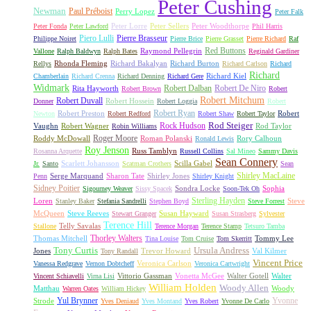
Peter Cushing
Newman
Paul Préboist
Perry Lopez
Peter Falk
Peter Lorre
Peter Sellers
Peter Woodthorpe
Peter Fonda
Peter Lawford
Phil Harris
Piero Lulli
Pierre Brasseur
Philippe Noiret
Pierre Brice
Pierre Grasset
Pierre Richard
Raf
Red Buttons
Raymond Pellegrin
Vallone
Ralph Baldwyn
Ralph Bates
Reginald Gardiner
Rhonda Fleming
Richard Bakalyan
Richard Burton
Rellys
Richard Carlson
Richard
Richard
Richard Kiel
Chamberlain
Richard Crenna
Richard Denning
Richard Gere
Widmark
Robert Dalban
Robert De Niro
Rita Hayworth
Robert Brown
Robert
Robert Mitchum
Robert Duvall
Robert Hossein
Donner
Robert Loggia
Robert
Robert Ryan
Robert Preston
Robert
Newton
Robert Redford
Robert Shaw
Robert Taylor
Rock Hudson
Rod Steiger
Vaughn
Robert Wagner
Rod Taylor
Robin Williams
Roger Moore
Roddy McDowall
Roman Polanski
Rory Calhoun
Ronald Lewis
Roy Jenson
Russ Tamblyn
Rosanna Arquette
Russell Collins
Sal Mineo
Sammy Davis
Sean Connery
Scarlett Johansson
Scilla Gabel
Jr.
Santo
Scatman Crothers
Sean
Shirley MacLaine
Serge Marquand
Sharon Tate
Shirley Jones
Penn
Shirley Knight
Sidney Poitier
Sondra Locke
Sophia
Sigourney Weaver
Sissy Spacek
Soon-Tek Oh
Sterling Hayden
Loren
Steve
Stanley Baker
Stefania Sandrelli
Stephen Boyd
Steve Forrest
McQueen
Steve Reeves
Susan Hayward
Stewart Granger
Susan Strasberg
Sylvester
Terence Hill
Telly Savalas
Stallone
Terence Morgan
Terence Stamp
Tetsuro Tamba
Thorley Walters
Thomas Mitchell
Tommy Lee
Tina Louise
Tom Cruise
Tom Skerritt
Tony Curtis
Ursula Andress
Jones
Trevor Howard
Val Kilmer
Tony Randall
Vincent Price
Veronica Carlson
Vanessa Redgrave
Vernon Dobtcheff
Veronica Cartwright
Vittorio Gassman
Vonetta McGee
Walter Gotell
Walter
Vincent Schiavelli
Virna Lisi
William Holden
Woody Allen
Matthau
Woody
Warren Oates
William Hickey
Yul Brynner
Yvonne
Strode
Yves Deniaud
Yves Montand
Yves Robert
Yvonne De Carlo