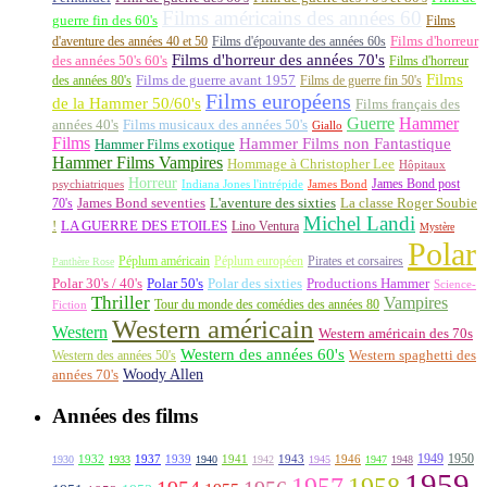
Films américains des années 60
guerre fin des 60's
Films
d'aventure des années 40 et 50
Films d'épouvante des années 60s
Films d'horreur
Films d'horreur des années 70's
des années 50's 60's
Films d'horreur
Films
des années 80's
Films de guerre avant 1957
Films de guerre fin 50's
Films européens
de la Hammer 50/60's
Films français des
Guerre
Hammer
années 40's
Films musicaux des années 50's
Giallo
Films
Hammer Films non Fantastique
Hammer Films exotique
Hammer Films Vampires
Hommage à Christopher Lee
Hôpitaux
Horreur
James Bond post
Indiana Jones l'intrépide
psychiatriques
James Bond
La classe Roger Soubie
70's
James Bond seventies
L'aventure des sixties
Michel Landi
!
LA GUERRE DES ETOILES
Lino Ventura
Mystère
Polar
Péplum américain
Péplum européen
Pirates et corsaires
Panthère Rose
Polar 30's / 40's
Polar 50's
Polar des sixties
Productions Hammer
Science-
Thriller
Vampires
Tour du monde des comédies des années 80
Fiction
Western américain
Western
Western américain des 70s
Western des années 60's
Western des années 50's
Western spaghetti des
Woody Allen
années 70's
Années des films
1949
1950
1932
1937
1939
1941
1943
1946
1930
1933
1940
1942
1945
1947
1948
1959
1957