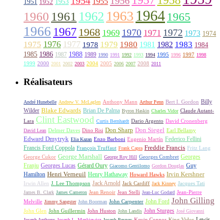
1958
1956
1954
1955
1951
1952
1953
1964
1963
1962
1960
1961
1965
1966
1967
1968
1970
1972
1969
1971
1973
1974
1976
1977
1975
1979
1980
1981
1983
1978
1982
1984
1985
1986
1988
1987
1989
1995
1997
1990
1991
1992
1993
1994
1996
1998
1999
2000
2004
2005
2008
2001
2002
2003
2006
2007
2011
Réalisateurs
Billy
Anthony Mann
André Hunebelle
Andrew V. McLaglen
Arthur Penn
Bert I. Gordon
Wilder
Blake Edwards
Brian De Palma
Claude Autant-
Byron Haskin
Charles Vidor
Clint Eastwood
Lara
David Cronenberg
Curtis Bernhardt
Dario Argento
Don Sharp
Don Siegel
David Lean
Delmer Daves
Dino Risi
Earl Bellamy
Edward Dmytryk
Federico Fellini
Elia Kazan
Enzo Barboni
Eugenio Martín
Freddie Francis
Francis Ford Coppola
François Truffaut
Fritz Lang
Frank Capra
George Marshall
George Cukor
Georges
George Roy Hill
Georges Combret
Franju
Georges Lucas
Gérard Oury
Guy
Giacomo Gentilomo
Gordon Douglas
Irvin Kershner
Henri Verneuil
Henry Hathaway
Hamilton
Howard Hawks
Jack Arnold
Jacques Tati
Irwin Allen
J. Lee Thompson
Jack Cardiff
Jack Kinney
James B. Clark
James Cameron
Jean Renoir
Jean Stelli
Jean-Luc Godard
Jean-Pierre
John Gilling
John Carpenter
John Ford
Melville
Jimmy Sangster
John Boorman
John Sturges
John Huston
John Glen
John Guillermin
John Landis
José Giovanni
Lewis
King Vidor
Joseph Anthony
Joseph L. Mankiewicz
Joseph Pevney
Kevin Connor