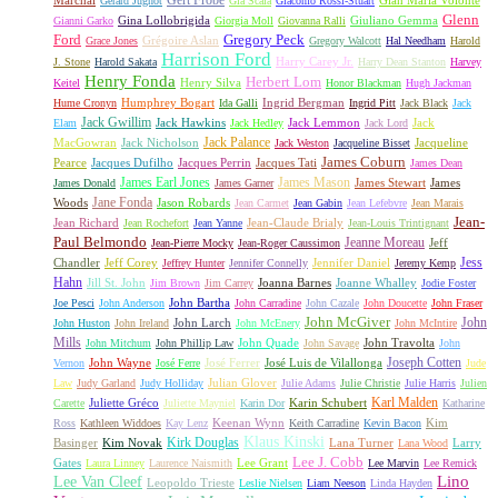
Gert Fröbe
Marchal
Gian Maria Volonté
Gérard Jugnot
Gia Scala
Giacomo Rossi-Stuart
Glenn
Gina Lollobrigida
Giuliano Gemma
Gianni Garko
Giorgia Moll
Giovanna Ralli
Gregory Peck
Ford
Grégoire Aslan
Grace Jones
Gregory Walcott
Hal Needham
Harold
Harrison Ford
Harry Carey Jr.
J. Stone
Harold Sakata
Harry Dean Stanton
Harvey
Henry Fonda
Herbert Lom
Henry Silva
Keitel
Honor Blackman
Hugh Jackman
Humphrey Bogart
Ingrid Bergman
Hume Cronyn
Ida Galli
Ingrid Pitt
Jack Black
Jack
Jack Gwillim
Jack Hawkins
Jack Lemmon
Jack
Elam
Jack Hedley
Jack Lord
Jack Palance
MacGowran
Jack Nicholson
Jacqueline
Jack Weston
Jacqueline Bisset
James Coburn
Pearce
Jacques Dufilho
Jacques Perrin
Jacques Tati
James Dean
James Earl Jones
James Mason
James Stewart
James
James Donald
James Garner
Jane Fonda
Woods
Jason Robards
Jean Carmet
Jean Gabin
Jean Lefebvre
Jean Marais
Jean-
Jean Richard
Jean-Claude Brialy
Jean Rochefort
Jean Yanne
Jean-Louis Trintignant
Paul Belmondo
Jeanne Moreau
Jeff
Jean-Pierre Mocky
Jean-Roger Caussimon
Jess
Chandler
Jeff Corey
Jennifer Daniel
Jeffrey Hunter
Jennifer Connelly
Jeremy Kemp
Hahn
Jill St. John
Joanna Barnes
Joanne Whalley
Jim Brown
Jim Carrey
Jodie Foster
John Bartha
Joe Pesci
John Anderson
John Carradine
John Cazale
John Doucette
John Fraser
John McGiver
John
John Larch
John Huston
John Ireland
John McEnery
John McIntire
Mills
John Quade
John Travolta
John Mitchum
John Phillip Law
John Savage
John
Joseph Cotten
John Wayne
José Ferrer
José Luis de Vilallonga
Vernon
José Ferre
Jude
Julian Glover
Law
Judy Garland
Judy Holliday
Julie Adams
Julie Christie
Julie Harris
Julien
Karl Malden
Juliette Gréco
Karin Schubert
Carette
Juliette Mayniel
Karin Dor
Katharine
Keenan Wynn
Kim
Ross
Kathleen Widdoes
Kay Lenz
Keith Carradine
Kevin Bacon
Klaus Kinski
Kirk Douglas
Basinger
Kim Novak
Lana Turner
Larry
Lana Wood
Lee J. Cobb
Gates
Lee Grant
Laura Linney
Laurence Naismith
Lee Marvin
Lee Remick
Lino
Lee Van Cleef
Leopoldo Trieste
Leslie Nielsen
Liam Neeson
Linda Hayden