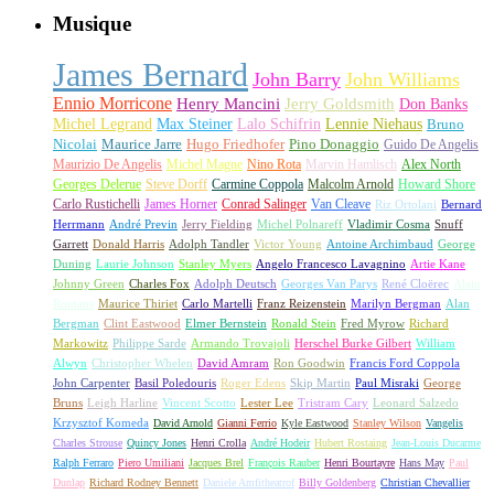
Musique
James Bernard
John Barry
John Williams
Ennio Morricone
Henry Mancini
Jerry Goldsmith
Don Banks
Michel Legrand
Max Steiner
Lalo Schifrin
Lennie Niehaus
Bruno
Nicolai
Maurice Jarre
Hugo Friedhofer
Pino Donaggio
Guido De Angelis
Maurizio De Angelis
Michel Magne
Nino Rota
Marvin Hamlisch
Alex North
Georges Delerue
Steve Dorff
Carmine Coppola
Malcolm Arnold
Howard Shore
Carlo Rustichelli
James Horner
Conrad Salinger
Van Cleave
Riz Ortolani
Bernard
Herrmann
André Previn
Jerry Fielding
Michel Polnareff
Vladimir Cosma
Snuff
Garrett
Donald Harris
Adolph Tandler
Victor Young
Antoine Archimbaud
George
Duning
Laurie Johnson
Stanley Myers
Angelo Francesco Lavagnino
Artie Kane
Johnny Green
Charles Fox
Adolph Deutsch
Georges Van Parys
René Cloërec
Alain
Romans
Maurice Thiriet
Carlo Martelli
Franz Reizenstein
Marilyn Bergman
Alan
Bergman
Clint Eastwood
Elmer Bernstein
Ronald Stein
Fred Myrow
Richard
Markowitz
Philippe Sarde
Armando Trovajoli
Herschel Burke Gilbert
William
Alwyn
Christopher Whelen
David Amram
Ron Goodwin
Francis Ford Coppola
John Carpenter
Basil Poledouris
Roger Edens
Skip Martin
Paul Misraki
George
Bruns
Leigh Harline
Vincent Scotto
Lester Lee
Tristram Cary
Leonard Salzedo
Krzysztof Komeda
David Arnold
Gianni Ferrio
Kyle Eastwood
Stanley Wilson
Vangelis
Charles Strouse
Quincy Jones
Henri Crolla
André Hodeir
Hubert Rostaing
Jean-Louis Ducarme
Ralph Ferraro
Piero Umiliani
Jacques Brel
François Rauber
Henri Bourtayre
Hans May
Paul
Dunlap
Richard Rodney Bennett
Daniele Amfitheatrof
Billy Goldenberg
Christian Chevallier