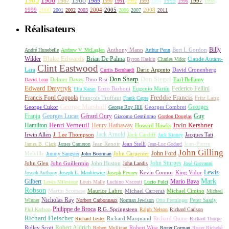
1985
1986
1988
1987
1989
1995
1997
1990
1991
1992
1993
1994
1996
1998
1999
2000
2004
2005
2008
2001
2002
2003
2006
2007
2011
Réalisateurs
Billy
Anthony Mann
André Hunebelle
Andrew V. McLaglen
Arthur Penn
Bert I. Gordon
Wilder
Blake Edwards
Brian De Palma
Claude Autant-
Byron Haskin
Charles Vidor
Clint Eastwood
Lara
David Cronenberg
Curtis Bernhardt
Dario Argento
Don Sharp
Don Siegel
David Lean
Delmer Daves
Dino Risi
Earl Bellamy
Edward Dmytryk
Federico Fellini
Elia Kazan
Enzo Barboni
Eugenio Martín
Freddie Francis
Francis Ford Coppola
François Truffaut
Fritz Lang
Frank Capra
George Marshall
George Cukor
Georges
George Roy Hill
Georges Combret
Franju
Georges Lucas
Gérard Oury
Guy
Giacomo Gentilomo
Gordon Douglas
Irvin Kershner
Henri Verneuil
Henry Hathaway
Hamilton
Howard Hawks
Jack Arnold
Jacques Tati
Irwin Allen
J. Lee Thompson
Jack Cardiff
Jack Kinney
James B. Clark
James Cameron
Jean Renoir
Jean Stelli
Jean-Luc Godard
Jean-Pierre
John Gilling
John Carpenter
John Ford
Melville
Jimmy Sangster
John Boorman
John Sturges
John Huston
John Glen
John Guillermin
John Landis
José Giovanni
Lewis
King Vidor
Joseph Anthony
Joseph L. Mankiewicz
Joseph Pevney
Kevin Connor
Mark
Gilbert
Mario Bava
Lewis Milestone
Louis Malle
Luchino Visconti
Lucio Fulci
Robson
Michael Carreras
Michael Cimino
Martin Scorsese
Maurice Labro
Michael
Nicholas Ray
Winner
Norbert Carbonnaux
Norman Jewison
Otto Preminger
Peter Sasdy
Philippe de Broca
Phil Karlson
R.G. Springsteen
Ralph Nelson
Richard Carlson
Richard Fleischer
Richard Quine
Richard Lester
Richard Marquand
Richard Thorpe
Ridley Scott
Robert Aldrich
Robert Mulligan
Robert Wise
Roger Corman
Roger Richebé