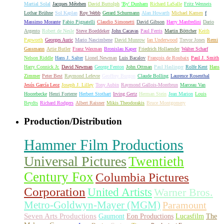
Martial Solal
Jacques Métehen
David Buttolph
'By' Dunham
Richard LaSalle
Fritz Wenneis
Lothar Brühne
Sol Kaplan
Roy Webb
Gerard Schurmann
Alan Howarth
Michael Kamen
f
Massimo Morante
Fabio Pignatelli
Claudio Simonetti
David Gibson
Harry Manfredini
Dario
Argento
Robert de Nesle
Steve Boeddeker
John Cacavas
Paul Ferris
Martin Böttcher
Keith
Papworth
Georges Auric
Mario Nascimbene
David Munrow
Ian Underwood
Trevor Jones
Remi
Gassmann
Artie Butler
Franz Waxman
Bronislau Kaper
Friedrich Hollaender
Walter Scharf
Nelson Riddle
Hans J. Salter
Lionel Newman
Luis Bacalov
François de Roubaix
Paul J. Smith
Harry Connick Jr.
David Newman
George Fenton
John Ottman
Paul Haslinger
Rolfe Kent
Hans
Zimmer
Peter Best
Raymond Lefevre
Geoffrey Burgon
Claude Bolling
Laurence Rosenthal
Jesús García Leoz
Joseph J. Lilley
Tony Aubin
Raymond Gallois-Montbrun
Marceau Van
Hoorebecke
Henri Forterre
Herbert Stothart
Irving Gertz
Herman Stein
Jean Marion
Louis
Beydts
Richard Rodgers
Albert Raisner
Mikis Theodorakis
Bruce Montgomery
Production/Distribution
Hammer Film Productions
Universal Pictures
Twentieth
Century Fox
Columbia Pictures
Corporation
United Artists
Warner Bros.
Metro-Goldwyn-Mayer (MGM)
Paramount
Seven Arts Productions
Gaumont
Eon Productions
Lucasfilm
The