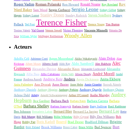
Roger Vadim
Roman Polanski
Roy
Ron Howard
Ronald Neame
Roy Rowland
Sergio Leone
Ward Baker
Sam Wood
Sergio Corbucci
Sidney Gilliat
Sidney
Stanley Donen
Steven Spielberg
Stanley Kubrick
Sydney
Hayers
Sidney Lumet
Terence Fisher
Pollack
Ted Post
Terence Young
Tim Burton
Val Guest
Vincente Minnelli
Tonino Valerii
Vernon Sewell
Victor Fleming
Vittorio De
Woody Allen
Sica
William Wyler
Wolfgang Reitherman
Acteurs
Alain Delon
Adolfo Celi
Agnes Moorehead
Adrienne Corri
Akiko Wakabayashi
Alan
Alec
Aldo Sambrell
Rickman
Albert Moses
Alberto Sordi
Aldo Ray
Alec Baldwin
Guinness
Alexander Davion
Alexander Knox
Alexandre
Alexander Lockwood
André Morell
Rignault
Alfie Bass
Alfio Caltabiano
Alida Valli
Alison Doody
André
Andrew Keir
Andrex
Anita Ekberg
Andrea Aureli
Angie Dickinson
Pousse
Ann Dvorak
Anne Baxter
Anouk Aimée
Anita Pallenberg
Anne Helm
Annie Girardot
Anthony Daniels
Anthony Quayle
Anthony Quinn
Anthony Higgins
Anthony Perkins
Audrey
Arlene Dahl
Audie Murphy
Arletty
Arnold Schwarzenegger
Arthur O'Connell
Hepburn
Ava Gardner
Barbara Bach
Barbara Carrera
Barbara
Barbara Bates
Barbara Shelley
O'Neil
Barbara Stanwyck
Barbara Steele
Barry Sullivan
Basil Rathbone
Bernard Lee
Bernard Blier
Ben Johnson
Bernard La Jarrige
Bernadette Lafont
Bette
Billy Dee Williams
Bob
Davis
Bill Murray
Bill Williams
Billie Whitelaw
Billy Crystal
Boris Karloff
Bourvil
Brigitte
Hope
Brad Dexter
Bradford Dillman
Bobby Parr
Bardot
Burt
Brook Williams
Bud Spencer
Britt Ekland
Bruce Cabot
Bruce Willis