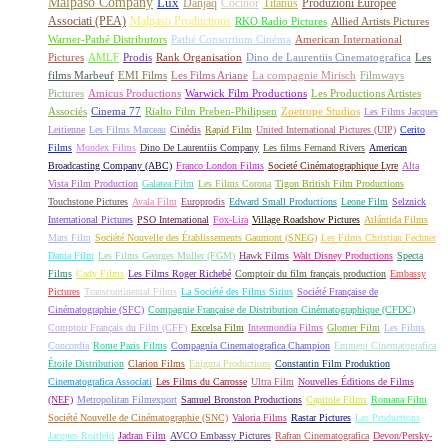
Malpaso Company
Lux
Danjaq
Cocinor
Titanus
Produzioni Europee
Associati (PEA)
Malpaso Productions
RKO Radio Pictures
Allied Artists Pictures
Warner-Pathé Distributors
Pathé Consortium Cinéma
American International
Pictures
AMLF
Prodis
Rank Organisation
Dino de Laurentiis Cinematografica
Les
films Marbeuf
EMI Films
Les Films Ariane
La compagnie Mirisch
Filmways
Pictures
Amicus Productions
Warwick Film Productions
Les Productions Artistes
Associés
Cinema 77
Rialto Film Preben-Philipsen
Zoetrope Studios
Les Films Jacques
Leitienne
Les Films Marceau
Cinédis
Rapid Film
United International Pictures (UIP)
Cerito
Films
Mondex Films
Dino De Laurentiis Company
Les films Fernand Rivers
American
Broadcasting Company (ABC)
Franco London Films
Societé Cinématographique Lyre
Alta
Vista Film Production
Galatea Film
Les Films Corona
Tigon British Film Productions
Touchstone Pictures
Avala Film
Europrodis
Edward Small Productions
Leone Film
Selznick
International Pictures
PSO International
Fox-Lira
Village Roadshow Pictures
Atlántida Films
Mars Film
Société Nouvelle des Établissements Gaumont (SNEG)
Les Films Christian Fechner
Dania Film
Les Films Georges Muller (FGM)
Hawk Films
Walt Disney Productions
Specta
Films
Cady Films
Les Films Roger Richebé
Comptoir du film français production
Embassy
Pictures
Transcontinental Films
La Société des Films Sirius
Société Française de
Cinématographie (SFC)
Compagnie Française de Distribution Cinématographique (CFDC)
Comptoir Français du Film (CFF)
Excelsa Film
Intermondia Films
Glomer Film
Les Films
Concordia
Rome Paris Films
Compagnia Cinematografica Champion
Emmepi Cinematografica
Étoile Distribution
Clarion Films
Enigma Productions
Constantin Film Produktion
Cinematografica Associati
Les Films du Carrosse
Ultra Film
Nouvelles Éditions de Films
(NEF)
Metropolitan Filmexport
Samuel Bronston Productions
Capitole Films
Romana Film
Société Nouvelle de Cinématographie (SNC)
Valoria Films
Rastar Pictures
Les Productions
Jacques Roitfeld
Jadran Film
AVCO Embassy Pictures
Rafran Cinematografica
Devon/Persky-