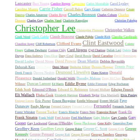
Lancaster
Burt Young
Capucine
Carol Lynley
Candice Bergen
Carlos Montalbán
Carrie Fisher
Caroline Munro
Carroll Baker
Cary Grant
Catherine Deneuve
Cesare
Charles Bronson
Charles
Danova
Charles Aznavour
Charles Boyer
Charles Coburn
Charlton Heston
Denner
Charles Gray
Charles Vanel
Charlotte Rampling
Christine Fabréga
Christopher Lee
Christopher Walken
Christopher Plummer
Claude Brasseur
Clark Gable
Claudia Cardinale
Cindi Wood
Claude Piéplu
Claude Rich
Clint Eastwood
Clifford Evans
Claudine Auger
Cliff Robertson
Colette
Curd Jürgens
Fleury
Colleen Dewhurst
Corinne Cléry
Cyd Charisse
Daliah Lavi
Dalida
Dan
Duryea
Dana Andrews
Dana Elcar
Darry Cowl
David Bowie
David Carradine
David Hemmings
David Prowse
Dean Martin
David Lodge
David Niven
Debbie Reynolds
Dennis Price
Deborah Kerr
Dennis Hopper
Debra Paget
Demi Moore
Denholm Elliott
Desmond Llewelyn
Donald
Derren Nesbitt
Derek Francis
Diane Keaton
Pleasence
Dorothy Malone
Douglas
Donald Sutherland
Donald Wolfit
Doug McClure
Duncan Lamont
Eddie Byrne
Wilmer
Ed Harris
Eddie Firestone
Edgar Buchanan
Edith Scob
Edmond O'Brien
Edward G. Robinson
Edwige Fenech
Edward Mulhare
Eli Wallach
Elisha Cook
Elizabeth Hartman
Elizabeth Taylor
Elsa Martinelli
Elvis Presley
Faye
Eric Porter
Ernest Borgnine
Enrique Lucero
Estelle Winwood
Everett McGill
Fernandel
Dunaway
Ferdy Mayne
Fernand Gravey
Fernand Ledoux
Fernando Sancho
Forrest Tucker
Frank Oz
Forest Whitaker
Francis Blanche
Franco Nero
Françoise Rosay
Frank Sinatra
Gary
Frank Wolff
Fred Astaire
Fred MacMurray
Gaby Morlay
Gary Combs
Cooper
Gavan O'Herlihy
Gene Hackman
Gary Lockwood
Gene Kelly
Geneviève Page
Geoffrey Keen
Geoffrey Lewis
George C. Scott
George
George Baker
George Cole
Kennedy
George Peppard
George Sanders
Georges
George Raft
George Rigaud