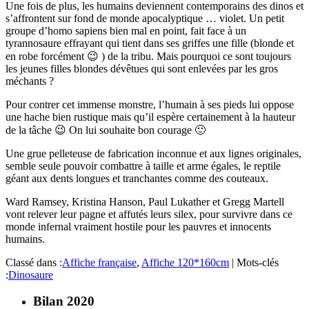
Une fois de plus, les humains deviennent contemporains des dinos et
s’affrontent sur fond de monde apocalyptique … violet. Un petit
groupe d’homo sapiens bien mal en point, fait face à un
tyrannosaure effrayant qui tient dans ses griffes une fille (blonde et
en robe forcément 😉 ) de la tribu. Mais pourquoi ce sont toujours
les jeunes filles blondes dévêtues qui sont enlevées par les gros
méchants ?
Pour contrer cet immense monstre, l’humain à ses pieds lui oppose
une hache bien rustique mais qu’il espère certainement à la hauteur
de la tâche 😉 On lui souhaite bon courage 🙂
Une grue pelleteuse de fabrication inconnue et aux lignes originales,
semble seule pouvoir combattre à taille et arme égales, le reptile
géant aux dents longues et tranchantes comme des couteaux.
Ward Ramsey, Kristina Hanson, Paul Lukather et Gregg Martell
vont relever leur pagne et affutés leurs silex, pour survivre dans ce
monde infernal vraiment hostile pour les pauvres et innocents
humains.
Classé dans :
Affiche française
,
Affiche 120*160cm
|
Mots-clés
:
Dinosaure
Bilan 2020