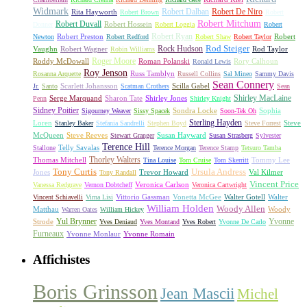
Widmark
Robert Dalban
Robert De Niro
Rita Hayworth
Robert Brown
Robert
Robert Mitchum
Robert Duvall
Robert Hossein
Donner
Robert Loggia
Robert
Robert Ryan
Robert Preston
Robert
Newton
Robert Redford
Robert Shaw
Robert Taylor
Rock Hudson
Rod Steiger
Vaughn
Robert Wagner
Rod Taylor
Robin Williams
Roger Moore
Roddy McDowall
Roman Polanski
Rory Calhoun
Ronald Lewis
Roy Jenson
Russ Tamblyn
Rosanna Arquette
Russell Collins
Sal Mineo
Sammy Davis
Sean Connery
Scarlett Johansson
Scilla Gabel
Jr.
Santo
Scatman Crothers
Sean
Shirley MacLaine
Serge Marquand
Sharon Tate
Shirley Jones
Penn
Shirley Knight
Sidney Poitier
Sondra Locke
Sophia
Sigourney Weaver
Sissy Spacek
Soon-Tek Oh
Sterling Hayden
Loren
Steve
Stanley Baker
Stefania Sandrelli
Stephen Boyd
Steve Forrest
McQueen
Steve Reeves
Susan Hayward
Stewart Granger
Susan Strasberg
Sylvester
Terence Hill
Telly Savalas
Stallone
Terence Morgan
Terence Stamp
Tetsuro Tamba
Thorley Walters
Thomas Mitchell
Tommy Lee
Tina Louise
Tom Cruise
Tom Skerritt
Tony Curtis
Ursula Andress
Jones
Trevor Howard
Val Kilmer
Tony Randall
Vincent Price
Veronica Carlson
Vanessa Redgrave
Vernon Dobtcheff
Veronica Cartwright
Vittorio Gassman
Vonetta McGee
Walter Gotell
Walter
Vincent Schiavelli
Virna Lisi
William Holden
Woody Allen
Matthau
Woody
Warren Oates
William Hickey
Yul Brynner
Yvonne
Strode
Yves Deniaud
Yves Montand
Yves Robert
Yvonne De Carlo
Furneaux
Yvonne Monlaur
Yvonne Romain
Affichistes
Boris Grinsson
Jean Mascii
Michel