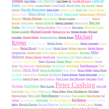
Ventura
Lois Maxwell
Louis de
Lorella De Luca
Lois Chiles
Lon Chaney Jr.
Funès
Luigi Pistilli
Magali Noël
Louis Jourdan
Luciana Paluzzi
Mai Zetterling
Marcel
Marcello Mastroianni
Marceau
Maria Schell
Marianne Koch
Marilù Tolo
Marilyn Monroe
Mario Brega
Mark Hamill
Marlon
Marina Vlady
Marla Landi
Marlene Dietrich
Martin Balsam
Brando
Martin Landau
Martin Sheen
Martin Benson
Martine
Max Von
Beswick
Maud Adams
Maureen O'Sullivan
Maurice Chevalier
Maurice Risch
Mel Ferrer
Sydow
Michael Caine
Melissa Stribling
Meryl Streep
Mia Farrow
Michael Gough
Michael Gwynn
Michael
Michael Goodliffe
Michael Hordern
Michael
Lonsdale
Michael Madsen
Michael Redgrave
Michael Rennie
Ripper
Michael Sarrazin
Michel Ardan
Michel Bouquet
Michel Constantin
Michel
Michel Piccoli
Galabru
Michel Serrault
Michel Simon
Michele Gammino
Michèle Mercier
Miles
Micheline Dax
Michelle Yeoh
Mickey Rourke
Mickey Shaughnessy
Mie Hama
Malleson
Mimmo Palmara
Mireille Darc
Montgomery Clift
Murray Hamilton
Mylène
Nancy Allen
Nancy Kovack
Natalie Wood
Natasha Henstridge
Demongeot
Neville
Noel
Nigel Green
Noël Roquevert
Brand
Niall MacGinnis
Nicole Kidman
Nigel Patrick
Oliver Reed
Willman
Olivia de Havilland
Omar Sharif
Orson Welles
Owen Wilson
P.J. Soles
Pat Hingle
Pamela Brown
Pat Boone
Patrick Bauchau
Patrick McGoohan
Patrick
Paul
Paul Frankeur
Paul Lukas
Paul Meurisse
Troughton
Patrick Wymark
Paul Muni
Peter Cushing
Newman
Paul Préboist
Perry Lopez
Peter Falk
Peter Lorre
Peter Sellers
Peter Woodthorpe
Peter Fonda
Peter Lawford
Phil Harris
Piero Lulli
Pierre Brasseur
Philippe Noiret
Pierre Brice
Pierre Grasset
Pierre Richard
Raf
Red Buttons
Raymond Pellegrin
Vallone
Ralph Baldwyn
Ralph Bates
Reginald Gardiner
Rhonda Fleming
Richard Bakalyan
Richard Burton
Rellys
Richard Carlson
Richard
Richard
Richard Kiel
Chamberlain
Richard Crenna
Richard Denning
Richard Gere