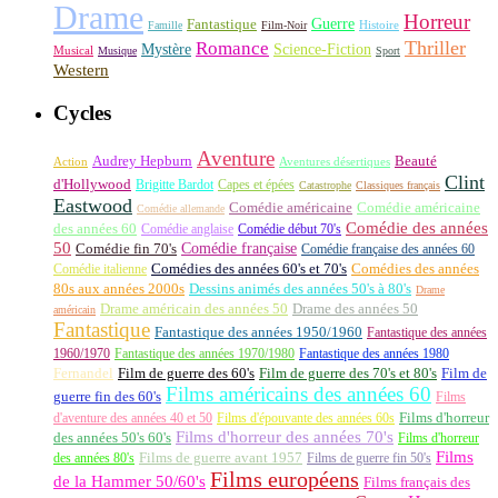
Drame
Horreur
Fantastique
Guerre
Histoire
Famille
Film-Noir
Thriller
Romance
Science-Fiction
Mystère
Musical
Musique
Sport
Western
Cycles
Aventure
Audrey Hepburn
Beauté
Aventures désertiques
Action
Clint
d'Hollywood
Brigitte Bardot
Capes et épées
Catastrophe
Classiques français
Eastwood
Comédie américaine
Comédie américaine
Comédie allemande
Comédie des années
des années 60
Comédie anglaise
Comédie début 70's
50
Comédie française
Comédie fin 70's
Comédie française des années 60
Comédie italienne
Comédies des années 60's et 70's
Comédies des années
80s aux années 2000s
Dessins animés des années 50's à 80's
Drame
Drame américain des années 50
Drame des années 50
américain
Fantastique
Fantastique des années 1950/1960
Fantastique des années
1960/1970
Fantastique des années 1970/1980
Fantastique des années 1980
Fernandel
Film de guerre des 60's
Film de guerre des 70's et 80's
Film de
Films américains des années 60
guerre fin des 60's
Films
d'aventure des années 40 et 50
Films d'épouvante des années 60s
Films d'horreur
Films d'horreur des années 70's
des années 50's 60's
Films d'horreur
Films
des années 80's
Films de guerre avant 1957
Films de guerre fin 50's
Films européens
de la Hammer 50/60's
Films français des