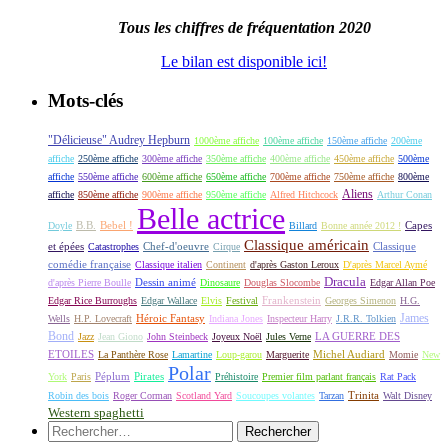
Tous les chiffres de fréquentation 2020
Le bilan est disponible ici!
Mots-clés
"Délicieuse" Audrey Hepburn
1000ème affiche
100ème affiche
150ème affiche
200ème
affiche
250ème affiche
300ème affiche
350ème affiche
400ème affiche
450ème affiche
500ème
affiche
550ème affiche
600ème affiche
650ème affiche
700ème affiche
750ème affiche
800ème
Aliens
affiche
850ème affiche
900ème affiche
950ème affiche
Alfred Hitchcock
Arthur Conan
Belle actrice
B.B.
Bebel !
Capes
Doyle
Billard
Bonne année 2012 !
Classique américain
et épées
Classique
Catastrophes
Chef-d'oeuvre
Cirque
comédie française
Classique italien
Continent
d'après Gaston Leroux
D'après Marcel Aymé
Dracula
Dessin animé
d'après Pierre Boulle
Dinosaure
Douglas Slocombe
Edgar Allan Poe
Frankenstein
Edgar Rice Burroughs
Edgar Wallace
Elvis
Festival
Georges Simenon
H.G.
James
Héroic Fantasy
Wells
H.P. Lovecraft
Indiana Jones
Inspecteur Harry
J.R.R. Tolkien
Bond
LA GUERRE DES
Jazz
Jean Giono
John Steinbeck
Joyeux Noël
Jules Verne
ETOILES
Michel Audiard
La Panthère Rose
Lamartine
Loup-garou
Marguerite
Momie
New
Polar
Péplum
Pirates
York
Paris
Préhistoire
Premier film parlant français
Rat Pack
Robin des bois
Roger Corman
Scotland Yard
Soucoupes volantes
Tarzan
Trinita
Walt Disney
Western spaghetti
Rechercher :