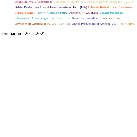
Bright
Hal Wallis Productions
Compagnie Commerciale Française Cinématographique (CCFC)
Belstar Productions
Cinétel
Euro International Film (EIA)
Office de Radiodiffusion Télévision
Française (ORTF)
Tritone Cinematografica
Deutsche Fox AG (Defa)
Oceania Produzioni
Internazionali Cinematografiche
Rizzoli Film
Terra Film Produktion
Canadian Film
Development Corporation (CFDC)
Fair Film
United Productions of America (UPA)
Jason Films
ericbad.net 2011-2025