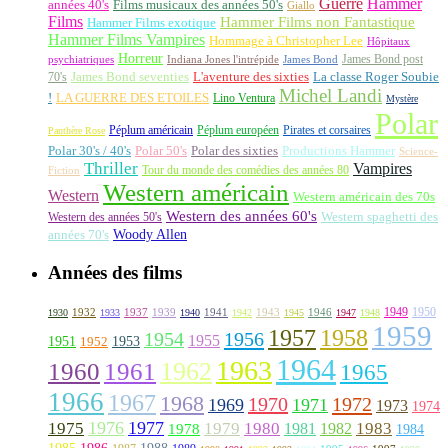
Guerre
Hammer
années 40's
Films musicaux des années 50's
Giallo
Films
Hammer Films non Fantastique
Hammer Films exotique
Hammer Films Vampires
Hommage à Christopher Lee
Hôpitaux
Horreur
James Bond post
Indiana Jones l'intrépide
psychiatriques
James Bond
La classe Roger Soubie
70's
James Bond seventies
L'aventure des sixties
Michel Landi
!
LA GUERRE DES ETOILES
Lino Ventura
Mystère
Polar
Péplum américain
Péplum européen
Pirates et corsaires
Panthère Rose
Polar 30's / 40's
Polar 50's
Polar des sixties
Productions Hammer
Science-
Thriller
Vampires
Tour du monde des comédies des années 80
Fiction
Western américain
Western
Western américain des 70s
Western des années 60's
Western des années 50's
Western spaghetti des
Woody Allen
années 70's
Années des films
1949
1950
1932
1937
1939
1941
1943
1946
1930
1933
1940
1942
1945
1947
1948
1959
1957
1958
1956
1954
1955
1951
1952
1953
1964
1963
1962
1960
1961
1965
1966
1967
1968
1970
1972
1969
1971
1973
1974
1976
1977
1975
1979
1980
1981
1983
1978
1982
1984