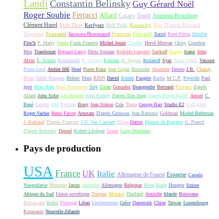
Landi
Constantin Belinsky
Guy Gérard Noël
Roger Soubie
Ferracci
Allard
Casaro
Tealdi
Jouineau Bourduge
Clément Hurel
Yves Thos
Kerfyser
Bob Peak
Koutachy
Rau
D'après Howard
Terpning
Fourastié
Jacques Bonneaud
François
Ghirardi
Xarrié
René Péron
Druillet
Floc'h
P. Marty
Venin
Frank Frazetta
Michel Jouin
Ciriello
Hervé Morvan
Okley
Gourdon
Mos
Trambouze
Bernard Lancy
Drew Struzan
Rodolfo Gasparri
Savkoff
Googe
Joann
John
Alvin
E. Sciotti
Boumendil
R. Geleng
Fouteau
R. Seguin
Kislaroff
Sym
Alain Lynch
Vaissier
Pierre Levé
Atelier 606
Head
Pierre Etaix
Jean Gigax
Boissière
Akinstler
Deseta
J.B.
Chanay
Brini
Joëlle Marquet
Brénot
Mara
RINN
David
Sciotti
Faugère
Bacha
M.C.P.
Peyrolle
Paul
Igert
Marc Réal
René Renneteau
Siry
Zoran
Gonzalez
Beaugendre
Bertrand
Piovano
d'après
Allard
John Solie
Léo Kouper
John Berkey
d'après Tom Jung
d'après Roger Kastel
Amsel
C.
René
Cerutti
J.M
Politeer
Bouy
Jean Simon
Cris
Tonin
George Barr
Studio E2
Collignon
Roger Vacher
Henri Faivre
Arnstam
D'après Grinsson
Jean Barnoux
Goldman
Michel Berberian
J. Barbaud
D'après François
J.D. Van Caulaert
Flipo
Dastor
Manuel de Rugama
G. Pezeril
D'après Belinsky
Desmé
Robert Lévèque
Gruau
Luigi Martinati
Pays de production
USA
France
UK
Italie
Allemagne de l'ouest
Espagne
Canada
Yougoslavie
Mexique
Japon
Australie
Allemagne
Belgique
Hong Kong
Hongrie
Suisse
Afrique du Sud
Union soviétique
Turquie
Monaco
Thaïland
Autriche
Irlande
Botswana
Botsawana
Brésil
Portugal
Liban
Liechtenstein
Grèce
Danemark
Chine
Taïwan
Luxembourg
Roumanie
Nouvelle-Zélande