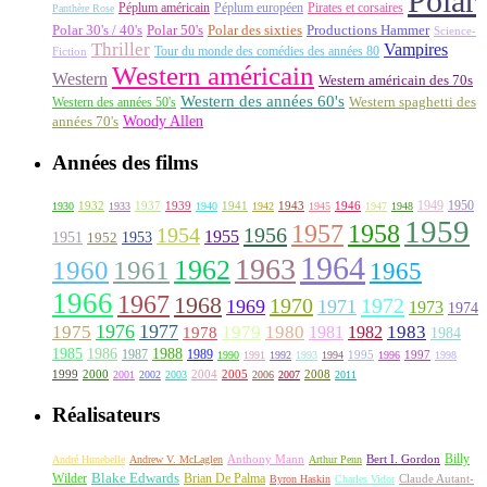
Polar
Péplum américain
Péplum européen
Pirates et corsaires
Panthère Rose
Polar 30's / 40's
Polar 50's
Polar des sixties
Productions Hammer
Science-
Thriller
Vampires
Tour du monde des comédies des années 80
Fiction
Western américain
Western
Western américain des 70s
Western des années 60's
Western des années 50's
Western spaghetti des
Woody Allen
années 70's
Années des films
1949
1950
1932
1937
1939
1941
1943
1946
1930
1933
1940
1942
1945
1947
1948
1959
1957
1958
1956
1954
1955
1951
1952
1953
1964
1963
1962
1960
1961
1965
1966
1967
1968
1970
1972
1969
1971
1973
1974
1976
1977
1975
1979
1980
1981
1983
1978
1982
1984
1985
1986
1988
1987
1989
1995
1997
1990
1991
1992
1993
1994
1996
1998
1999
2000
2004
2005
2008
2001
2002
2003
2006
2007
2011
Réalisateurs
Billy
Anthony Mann
André Hunebelle
Andrew V. McLaglen
Arthur Penn
Bert I. Gordon
Wilder
Blake Edwards
Brian De Palma
Claude Autant-
Byron Haskin
Charles Vidor