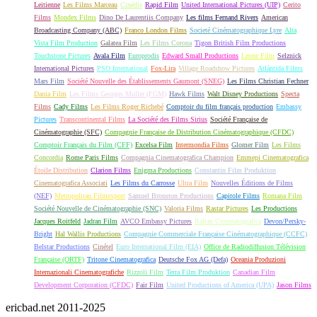
Leitienne
Les Films Marceau
Cinédis
Rapid Film
United International Pictures (UIP)
Cerito
Films
Mondex Films
Dino De Laurentiis Company
Les films Fernand Rivers
American
Broadcasting Company (ABC)
Franco London Films
Societé Cinématographique Lyre
Alta
Vista Film Production
Galatea Film
Les Films Corona
Tigon British Film Productions
Touchstone Pictures
Avala Film
Europrodis
Edward Small Productions
Leone Film
Selznick
International Pictures
PSO International
Fox-Lira
Village Roadshow Pictures
Atlántida Films
Mars Film
Société Nouvelle des Établissements Gaumont (SNEG)
Les Films Christian Fechner
Dania Film
Les Films Georges Muller (FGM)
Hawk Films
Walt Disney Productions
Specta
Films
Cady Films
Les Films Roger Richebé
Comptoir du film français production
Embassy
Pictures
Transcontinental Films
La Société des Films Sirius
Société Française de
Cinématographie (SFC)
Compagnie Française de Distribution Cinématographique (CFDC)
Comptoir Français du Film (CFF)
Excelsa Film
Intermondia Films
Glomer Film
Les Films
Concordia
Rome Paris Films
Compagnia Cinematografica Champion
Emmepi Cinematografica
Étoile Distribution
Clarion Films
Enigma Productions
Constantin Film Produktion
Cinematografica Associati
Les Films du Carrosse
Ultra Film
Nouvelles Éditions de Films
(NEF)
Metropolitan Filmexport
Samuel Bronston Productions
Capitole Films
Romana Film
Société Nouvelle de Cinématographie (SNC)
Valoria Films
Rastar Pictures
Les Productions
Jacques Roitfeld
Jadran Film
AVCO Embassy Pictures
Rafran Cinematografica
Devon/Persky-
Bright
Hal Wallis Productions
Compagnie Commerciale Française Cinématographique (CCFC)
Belstar Productions
Cinétel
Euro International Film (EIA)
Office de Radiodiffusion Télévision
Française (ORTF)
Tritone Cinematografica
Deutsche Fox AG (Defa)
Oceania Produzioni
Internazionali Cinematografiche
Rizzoli Film
Terra Film Produktion
Canadian Film
Development Corporation (CFDC)
Fair Film
United Productions of America (UPA)
Jason Films
ericbad.net 2011-2025