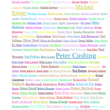
Michael Gough
Michael Gwynn
Michael
Michael Goodliffe
Michael Hordern
Michael
Lonsdale
Michael Madsen
Michael Redgrave
Michael Rennie
Ripper
Michael Sarrazin
Michel Ardan
Michel Bouquet
Michel Constantin
Michel
Michel Piccoli
Galabru
Michel Serrault
Michel Simon
Michele Gammino
Michèle Mercier
Miles
Micheline Dax
Michelle Yeoh
Mickey Rourke
Mickey Shaughnessy
Mie Hama
Malleson
Mimmo Palmara
Mireille Darc
Montgomery Clift
Murray Hamilton
Mylène
Nancy Allen
Nancy Kovack
Natalie Wood
Natasha Henstridge
Demongeot
Neville
Noel
Nigel Green
Noël Roquevert
Brand
Niall MacGinnis
Nicole Kidman
Nigel Patrick
Oliver Reed
Willman
Olivia de Havilland
Omar Sharif
Orson Welles
Owen Wilson
P.J. Soles
Pat Hingle
Pamela Brown
Pat Boone
Patrick Bauchau
Patrick McGoohan
Patrick
Paul
Paul Frankeur
Paul Lukas
Paul Meurisse
Troughton
Patrick Wymark
Paul Muni
Peter Cushing
Newman
Paul Préboist
Perry Lopez
Peter Falk
Peter Lorre
Peter Sellers
Peter Woodthorpe
Peter Fonda
Peter Lawford
Phil Harris
Piero Lulli
Pierre Brasseur
Philippe Noiret
Pierre Brice
Pierre Grasset
Pierre Richard
Raf
Red Buttons
Raymond Pellegrin
Vallone
Ralph Baldwyn
Ralph Bates
Reginald Gardiner
Rhonda Fleming
Richard Bakalyan
Richard Burton
Rellys
Richard Carlson
Richard
Richard
Richard Kiel
Chamberlain
Richard Crenna
Richard Denning
Richard Gere
Widmark
Robert Dalban
Robert De Niro
Rita Hayworth
Robert Brown
Robert
Robert Mitchum
Robert Duvall
Robert Hossein
Donner
Robert Loggia
Robert
Robert Ryan
Robert Preston
Robert
Newton
Robert Redford
Robert Shaw
Robert Taylor
Rock Hudson
Rod Steiger
Vaughn
Robert Wagner
Rod Taylor
Robin Williams
Roger Moore
Roddy McDowall
Roman Polanski
Rory Calhoun
Ronald Lewis
Roy Jenson
Russ Tamblyn
Rosanna Arquette
Russell Collins
Sal Mineo
Sammy Davis