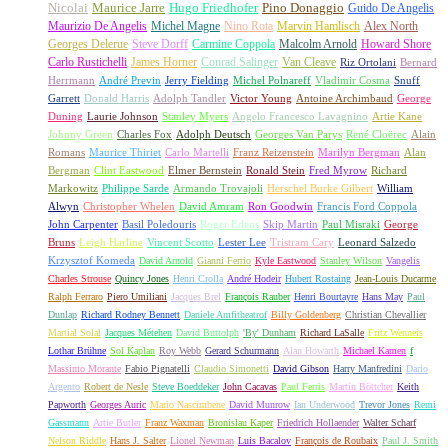
Nicolai
Maurice Jarre
Hugo Friedhofer
Pino Donaggio
Guido De Angelis
Maurizio De Angelis
Michel Magne
Nino Rota
Marvin Hamlisch
Alex North
Georges Delerue
Steve Dorff
Carmine Coppola
Malcolm Arnold
Howard Shore
Carlo Rustichelli
James Horner
Conrad Salinger
Van Cleave
Riz Ortolani
Bernard
Herrmann
André Previn
Jerry Fielding
Michel Polnareff
Vladimir Cosma
Snuff
Garrett
Donald Harris
Adolph Tandler
Victor Young
Antoine Archimbaud
George
Duning
Laurie Johnson
Stanley Myers
Angelo Francesco Lavagnino
Artie Kane
Johnny Green
Charles Fox
Adolph Deutsch
Georges Van Parys
René Cloërec
Alain
Romans
Maurice Thiriet
Carlo Martelli
Franz Reizenstein
Marilyn Bergman
Alan
Bergman
Clint Eastwood
Elmer Bernstein
Ronald Stein
Fred Myrow
Richard
Markowitz
Philippe Sarde
Armando Trovajoli
Herschel Burke Gilbert
William
Alwyn
Christopher Whelen
David Amram
Ron Goodwin
Francis Ford Coppola
John Carpenter
Basil Poledouris
Roger Edens
Skip Martin
Paul Misraki
George
Bruns
Leigh Harline
Vincent Scotto
Lester Lee
Tristram Cary
Leonard Salzedo
Krzysztof Komeda
David Arnold
Gianni Ferrio
Kyle Eastwood
Stanley Wilson
Vangelis
Charles Strouse
Quincy Jones
Henri Crolla
André Hodeir
Hubert Rostaing
Jean-Louis Ducarme
Ralph Ferraro
Piero Umiliani
Jacques Brel
François Rauber
Henri Bourtayre
Hans May
Paul
Dunlap
Richard Rodney Bennett
Daniele Amfitheatrof
Billy Goldenberg
Christian Chevallier
Martial Solal
Jacques Métehen
David Buttolph
'By' Dunham
Richard LaSalle
Fritz Wenneis
Lothar Brühne
Sol Kaplan
Roy Webb
Gerard Schurmann
Alan Howarth
Michael Kamen
f
Massimo Morante
Fabio Pignatelli
Claudio Simonetti
David Gibson
Harry Manfredini
Dario
Argento
Robert de Nesle
Steve Boeddeker
John Cacavas
Paul Ferris
Martin Böttcher
Keith
Papworth
Georges Auric
Mario Nascimbene
David Munrow
Ian Underwood
Trevor Jones
Remi
Gassmann
Artie Butler
Franz Waxman
Bronislau Kaper
Friedrich Hollaender
Walter Scharf
Nelson Riddle
Hans J. Salter
Lionel Newman
Luis Bacalov
François de Roubaix
Paul J. Smith