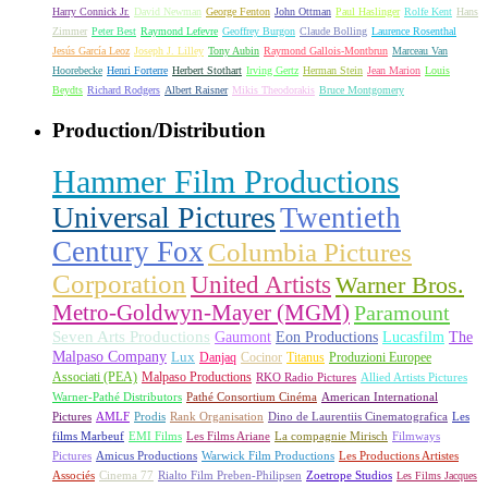
Harry Connick Jr.
David Newman
George Fenton
John Ottman
Paul Haslinger
Rolfe Kent
Hans
Zimmer
Peter Best
Raymond Lefevre
Geoffrey Burgon
Claude Bolling
Laurence Rosenthal
Jesús García Leoz
Joseph J. Lilley
Tony Aubin
Raymond Gallois-Montbrun
Marceau Van
Hoorebecke
Henri Forterre
Herbert Stothart
Irving Gertz
Herman Stein
Jean Marion
Louis
Beydts
Richard Rodgers
Albert Raisner
Mikis Theodorakis
Bruce Montgomery
Production/Distribution
Hammer Film Productions
Universal Pictures
Twentieth
Century Fox
Columbia Pictures
Corporation
United Artists
Warner Bros.
Metro-Goldwyn-Mayer (MGM)
Paramount
Seven Arts Productions
Gaumont
Eon Productions
Lucasfilm
The
Malpaso Company
Lux
Danjaq
Cocinor
Titanus
Produzioni Europee
Associati (PEA)
Malpaso Productions
RKO Radio Pictures
Allied Artists Pictures
Warner-Pathé Distributors
Pathé Consortium Cinéma
American International
Pictures
AMLF
Prodis
Rank Organisation
Dino de Laurentiis Cinematografica
Les
films Marbeuf
EMI Films
Les Films Ariane
La compagnie Mirisch
Filmways
Pictures
Amicus Productions
Warwick Film Productions
Les Productions Artistes
Associés
Cinema 77
Rialto Film Preben-Philipsen
Zoetrope Studios
Les Films Jacques