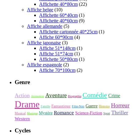
Affichette 40*80cm
(22)
Affiche belge
(10)
Affichette 60*40cm
(1)
Affichette 40*60cm
(9)
Affiche allemande
(5)
Affichette cartonnée 40*25cm
(1)
Affiche 60*90cm
(4)
Affiche japonaise
(3)
Affiche 51*148cm
(1)
Affiche 51*74cm
(1)
Affichette 50*80cm
(1)
Affiche espagnole
(2)
Affiche 70*100cm
(2)
Genre
Comédie
Aventure
Action
Crime
Animation
Biographie
Drame
Horreur
Fantastique
Guerre
Histoire
Famille
Film-Noir
Thriller
Romance
Science-Fiction
Mystère
Musical
Musique
Sport
Western
Cycles