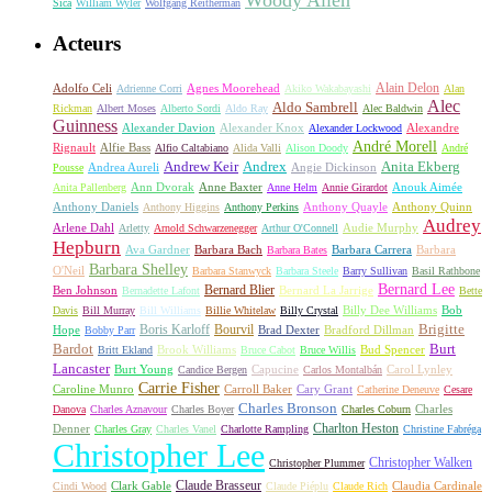
Sica
William Wyler
Wolfgang Reitherman
Acteurs
Alain Delon
Adolfo Celi
Agnes Moorehead
Adrienne Corri
Akiko Wakabayashi
Alan
Alec
Aldo Sambrell
Rickman
Albert Moses
Alberto Sordi
Aldo Ray
Alec Baldwin
Guinness
Alexander Davion
Alexander Knox
Alexandre
Alexander Lockwood
André Morell
Rignault
Alfie Bass
Alfio Caltabiano
Alida Valli
Alison Doody
André
Andrew Keir
Andrex
Anita Ekberg
Andrea Aureli
Angie Dickinson
Pousse
Ann Dvorak
Anne Baxter
Anouk Aimée
Anita Pallenberg
Anne Helm
Annie Girardot
Anthony Daniels
Anthony Quayle
Anthony Quinn
Anthony Higgins
Anthony Perkins
Audrey
Arlene Dahl
Audie Murphy
Arletty
Arnold Schwarzenegger
Arthur O'Connell
Hepburn
Ava Gardner
Barbara Bach
Barbara Carrera
Barbara
Barbara Bates
Barbara Shelley
O'Neil
Barbara Stanwyck
Barbara Steele
Barry Sullivan
Basil Rathbone
Bernard Lee
Bernard Blier
Ben Johnson
Bernard La Jarrige
Bernadette Lafont
Bette
Billy Dee Williams
Bob
Davis
Bill Murray
Bill Williams
Billie Whitelaw
Billy Crystal
Boris Karloff
Bourvil
Brigitte
Hope
Brad Dexter
Bradford Dillman
Bobby Parr
Bardot
Burt
Brook Williams
Bud Spencer
Britt Ekland
Bruce Cabot
Bruce Willis
Lancaster
Burt Young
Capucine
Carol Lynley
Candice Bergen
Carlos Montalbán
Carrie Fisher
Caroline Munro
Carroll Baker
Cary Grant
Catherine Deneuve
Cesare
Charles Bronson
Charles
Danova
Charles Aznavour
Charles Boyer
Charles Coburn
Charlton Heston
Denner
Charles Gray
Charles Vanel
Charlotte Rampling
Christine Fabréga
Christopher Lee
Christopher Walken
Christopher Plummer
Claude Brasseur
Clark Gable
Claudia Cardinale
Cindi Wood
Claude Piéplu
Claude Rich