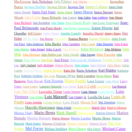
Jack Palance
MacGowran
Jack Nicholson
Jacqueline
Jack Weston
Jacqueline Bisset
James Coburn
Pearce
Jacques Dufilho
Jacques Perrin
Jacques Tati
James Dean
James Earl Jones
James Mason
James Stewart
James
James Donald
James Garner
Jane Fonda
Woods
Jason Robards
Jean Carmet
Jean Gabin
Jean Lefebvre
Jean Marais
Jean-
Jean Richard
Jean-Claude Brialy
Jean Rochefort
Jean Yanne
Jean-Louis Trintignant
Paul Belmondo
Jeanne Moreau
Jeff
Jean-Pierre Mocky
Jean-Roger Caussimon
Jess
Chandler
Jeff Corey
Jennifer Daniel
Jeffrey Hunter
Jennifer Connelly
Jeremy Kemp
Hahn
Jill St. John
Joanna Barnes
Joanne Whalley
Jim Brown
Jim Carrey
Jodie Foster
John Bartha
Joe Pesci
John Anderson
John Carradine
John Cazale
John Doucette
John Fraser
John McGiver
John
John Larch
John Huston
John Ireland
John McEnery
John McIntire
Mills
John Quade
John Travolta
John Mitchum
John Phillip Law
John Savage
John
Joseph Cotten
John Wayne
José Ferrer
José Luis de Vilallonga
Vernon
José Ferre
Jude
Julian Glover
Law
Judy Garland
Judy Holliday
Julie Adams
Julie Christie
Julie Harris
Julien
Karl Malden
Juliette Gréco
Karin Schubert
Carette
Juliette Mayniel
Karin Dor
Katharine
Keenan Wynn
Kim
Ross
Kathleen Widdoes
Kay Lenz
Keith Carradine
Kevin Bacon
Klaus Kinski
Kirk Douglas
Basinger
Kim Novak
Lana Turner
Larry
Lana Wood
Lee J. Cobb
Gates
Lee Grant
Laura Linney
Laurence Naismith
Lee Marvin
Lee Remick
Lino
Lee Van Cleef
Leopoldo Trieste
Leslie Nielsen
Liam Neeson
Linda Hayden
Ventura
Lois Maxwell
Louis de
Lorella De Luca
Lois Chiles
Lon Chaney Jr.
Funès
Luigi Pistilli
Magali Noël
Louis Jourdan
Luciana Paluzzi
Mai Zetterling
Marcel
Marcello Mastroianni
Marceau
Maria Schell
Marianne Koch
Marilù Tolo
Marilyn Monroe
Mario Brega
Mark Hamill
Marlon
Marina Vlady
Marla Landi
Marlene Dietrich
Martin Balsam
Brando
Martin Landau
Martin Sheen
Martin Benson
Martine
Max Von
Beswick
Maud Adams
Maureen O'Sullivan
Maurice Chevalier
Maurice Risch
Mel Ferrer
Sydow
Michael Caine
Melissa Stribling
Meryl Streep
Mia Farrow