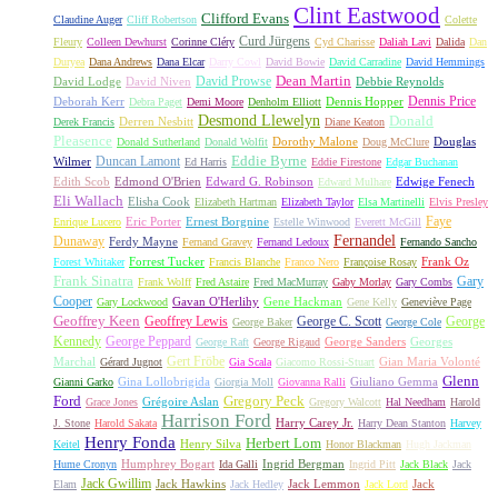
Clint Eastwood
Clifford Evans
Claudine Auger
Cliff Robertson
Colette
Curd Jürgens
Fleury
Colleen Dewhurst
Corinne Cléry
Cyd Charisse
Daliah Lavi
Dalida
Dan
Duryea
Dana Andrews
Dana Elcar
Darry Cowl
David Bowie
David Carradine
David Hemmings
David Prowse
Dean Martin
David Lodge
David Niven
Debbie Reynolds
Dennis Price
Deborah Kerr
Dennis Hopper
Debra Paget
Demi Moore
Denholm Elliott
Desmond Llewelyn
Donald
Derren Nesbitt
Derek Francis
Diane Keaton
Pleasence
Dorothy Malone
Douglas
Donald Sutherland
Donald Wolfit
Doug McClure
Duncan Lamont
Eddie Byrne
Wilmer
Ed Harris
Eddie Firestone
Edgar Buchanan
Edith Scob
Edmond O'Brien
Edward G. Robinson
Edwige Fenech
Edward Mulhare
Eli Wallach
Elisha Cook
Elizabeth Hartman
Elizabeth Taylor
Elsa Martinelli
Elvis Presley
Faye
Eric Porter
Ernest Borgnine
Enrique Lucero
Estelle Winwood
Everett McGill
Fernandel
Dunaway
Ferdy Mayne
Fernand Gravey
Fernand Ledoux
Fernando Sancho
Forrest Tucker
Frank Oz
Forest Whitaker
Francis Blanche
Franco Nero
Françoise Rosay
Frank Sinatra
Gary
Frank Wolff
Fred Astaire
Fred MacMurray
Gaby Morlay
Gary Combs
Cooper
Gavan O'Herlihy
Gene Hackman
Gary Lockwood
Gene Kelly
Geneviève Page
Geoffrey Keen
Geoffrey Lewis
George C. Scott
George
George Baker
George Cole
Kennedy
George Peppard
George Sanders
Georges
George Raft
George Rigaud
Gert Fröbe
Marchal
Gian Maria Volonté
Gérard Jugnot
Gia Scala
Giacomo Rossi-Stuart
Glenn
Gina Lollobrigida
Giuliano Gemma
Gianni Garko
Giorgia Moll
Giovanna Ralli
Gregory Peck
Ford
Grégoire Aslan
Grace Jones
Gregory Walcott
Hal Needham
Harold
Harrison Ford
Harry Carey Jr.
J. Stone
Harold Sakata
Harry Dean Stanton
Harvey
Henry Fonda
Herbert Lom
Henry Silva
Keitel
Honor Blackman
Hugh Jackman
Humphrey Bogart
Ingrid Bergman
Hume Cronyn
Ida Galli
Ingrid Pitt
Jack Black
Jack
Jack Gwillim
Jack Hawkins
Jack Lemmon
Jack
Elam
Jack Hedley
Jack Lord