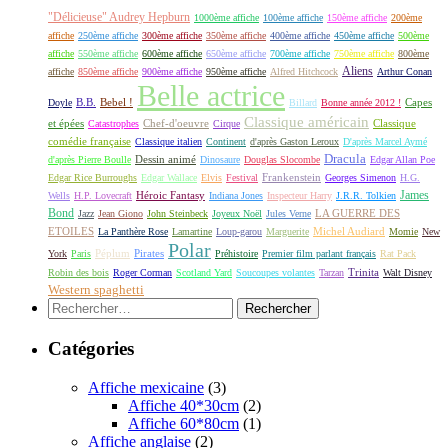
"Délicieuse" Audrey Hepburn
1000ème affiche
100ème affiche
150ème affiche
200ème
affiche
250ème affiche
300ème affiche
350ème affiche
400ème affiche
450ème affiche
500ème
affiche
550ème affiche
600ème affiche
650ème affiche
700ème affiche
750ème affiche
800ème
Aliens
affiche
850ème affiche
900ème affiche
950ème affiche
Alfred Hitchcock
Arthur Conan
Belle actrice
B.B.
Bebel !
Capes
Doyle
Billard
Bonne année 2012 !
Classique américain
et épées
Classique
Catastrophes
Chef-d'oeuvre
Cirque
comédie française
Classique italien
Continent
d'après Gaston Leroux
D'après Marcel Aymé
Dracula
Dessin animé
d'après Pierre Boulle
Dinosaure
Douglas Slocombe
Edgar Allan Poe
Frankenstein
Edgar Rice Burroughs
Edgar Wallace
Elvis
Festival
Georges Simenon
H.G.
James
Héroic Fantasy
Wells
H.P. Lovecraft
Indiana Jones
Inspecteur Harry
J.R.R. Tolkien
Bond
LA GUERRE DES
Jazz
Jean Giono
John Steinbeck
Joyeux Noël
Jules Verne
ETOILES
Michel Audiard
La Panthère Rose
Lamartine
Loup-garou
Marguerite
Momie
New
Polar
Péplum
Pirates
York
Paris
Préhistoire
Premier film parlant français
Rat Pack
Robin des bois
Roger Corman
Scotland Yard
Soucoupes volantes
Tarzan
Trinita
Walt Disney
Western spaghetti
Rechercher :
Catégories
Affiche mexicaine
(3)
Affiche 40*30cm
(2)
Affiche 60*80cm
(1)
Affiche anglaise
(2)