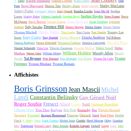
Sean Connery
Scarlett Johansson
Scilla Gabel
Jr.
Santo
Scatman Crothers
Sean
Shirley MacLaine
Serge Marquand
Sharon Tate
Shirley Jones
Penn
Shirley Knight
Sidney Poitier
Sondra Locke
Sophia
Sigourney Weaver
Sissy Spacek
Soon-Tek Oh
Sterling Hayden
Loren
Steve
Stanley Baker
Stefania Sandrelli
Stephen Boyd
Steve Forrest
McQueen
Steve Reeves
Susan Hayward
Stewart Granger
Susan Strasberg
Sylvester
Terence Hill
Telly Savalas
Stallone
Terence Morgan
Terence Stamp
Tetsuro Tamba
Thorley Walters
Thomas Mitchell
Tommy Lee
Tina Louise
Tom Cruise
Tom Skerritt
Tony Curtis
Ursula Andress
Jones
Trevor Howard
Val Kilmer
Tony Randall
Vincent Price
Veronica Carlson
Vanessa Redgrave
Vernon Dobtcheff
Veronica Cartwright
Vittorio Gassman
Vonetta McGee
Walter Gotell
Walter
Vincent Schiavelli
Virna Lisi
William Holden
Woody Allen
Matthau
Woody
Warren Oates
William Hickey
Yul Brynner
Yvonne
Strode
Yves Deniaud
Yves Montand
Yves Robert
Yvonne De Carlo
Furneaux
Yvonne Monlaur
Yvonne Romain
Affichistes
Boris Grinsson
Jean Mascii
Michel
Landi
Constantin Belinsky
Guy Gérard Noël
Roger Soubie
Ferracci
Allard
Casaro
Tealdi
Jouineau Bourduge
Clément Hurel
Yves Thos
Kerfyser
Bob Peak
Koutachy
Rau
D'après Howard
Terpning
Fourastié
Jacques Bonneaud
François
Ghirardi
Xarrié
René Péron
Druillet
Floc'h
P. Marty
Venin
Frank Frazetta
Michel Jouin
Ciriello
Hervé Morvan
Okley
Gourdon
Mos
Trambouze
Bernard Lancy
Drew Struzan
Rodolfo Gasparri
Savkoff
Googe
Joann
John