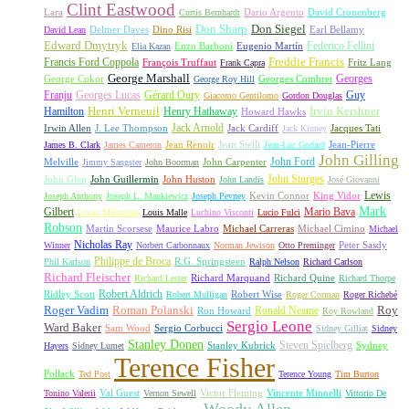
Clint Eastwood
Lara
David Cronenberg
Curtis Bernhardt
Dario Argento
Don Sharp
Don Siegel
David Lean
Delmer Daves
Dino Risi
Earl Bellamy
Edward Dmytryk
Federico Fellini
Elia Kazan
Enzo Barboni
Eugenio Martín
Freddie Francis
Francis Ford Coppola
François Truffaut
Fritz Lang
Frank Capra
George Marshall
George Cukor
Georges
George Roy Hill
Georges Combret
Franju
Georges Lucas
Gérard Oury
Guy
Giacomo Gentilomo
Gordon Douglas
Irvin Kershner
Henri Verneuil
Henry Hathaway
Hamilton
Howard Hawks
Jack Arnold
Jacques Tati
Irwin Allen
J. Lee Thompson
Jack Cardiff
Jack Kinney
James B. Clark
James Cameron
Jean Renoir
Jean Stelli
Jean-Luc Godard
Jean-Pierre
John Gilling
John Carpenter
John Ford
Melville
Jimmy Sangster
John Boorman
John Sturges
John Huston
John Glen
John Guillermin
John Landis
José Giovanni
Lewis
King Vidor
Joseph Anthony
Joseph L. Mankiewicz
Joseph Pevney
Kevin Connor
Mark
Gilbert
Mario Bava
Lewis Milestone
Louis Malle
Luchino Visconti
Lucio Fulci
Robson
Michael Carreras
Michael Cimino
Martin Scorsese
Maurice Labro
Michael
Nicholas Ray
Winner
Norbert Carbonnaux
Norman Jewison
Otto Preminger
Peter Sasdy
Philippe de Broca
Phil Karlson
R.G. Springsteen
Ralph Nelson
Richard Carlson
Richard Fleischer
Richard Quine
Richard Lester
Richard Marquand
Richard Thorpe
Ridley Scott
Robert Aldrich
Robert Mulligan
Robert Wise
Roger Corman
Roger Richebé
Roger Vadim
Roman Polanski
Roy
Ron Howard
Ronald Neame
Roy Rowland
Sergio Leone
Ward Baker
Sam Wood
Sergio Corbucci
Sidney Gilliat
Sidney
Stanley Donen
Steven Spielberg
Stanley Kubrick
Sydney
Hayers
Sidney Lumet
Terence Fisher
Pollack
Ted Post
Terence Young
Tim Burton
Val Guest
Vincente Minnelli
Tonino Valerii
Vernon Sewell
Victor Fleming
Vittorio De
Woody Allen