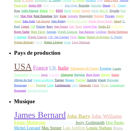
Alvin
E. Sciotti
Boumendil
R. Geleng
Fouteau
R. Seguin
Kislaroff
Sym
Alain Lynch
Vaissier
Pierre Levé
Atelier 606
Head
Pierre Etaix
Jean Gigax
Boissière
Akinstler
Deseta
J.B.
Chanay
Brini
Joëlle Marquet
Brénot
Mara
RINN
David
Sciotti
Faugère
Bacha
M.C.P.
Peyrolle
Paul
Igert
Marc Réal
René Renneteau
Siry
Zoran
Gonzalez
Beaugendre
Bertrand
Piovano
d'après
Allard
John Solie
Léo Kouper
John Berkey
d'après Tom Jung
d'après Roger Kastel
Amsel
C.
René
Cerutti
J.M
Politeer
Bouy
Jean Simon
Cris
Tonin
George Barr
Studio E2
Collignon
Roger Vacher
Henri Faivre
Arnstam
D'après Grinsson
Jean Barnoux
Goldman
Michel Berberian
J. Barbaud
D'après François
J.D. Van Caulaert
Flipo
Dastor
Manuel de Rugama
G. Pezeril
D'après Belinsky
Desmé
Robert Lévèque
Gruau
Luigi Martinati
Pays de production
USA
France
UK
Italie
Allemagne de l'ouest
Espagne
Canada
Yougoslavie
Mexique
Japon
Australie
Allemagne
Belgique
Hong Kong
Hongrie
Suisse
Afrique du Sud
Union soviétique
Turquie
Monaco
Thaïland
Autriche
Irlande
Botswana
Botsawana
Brésil
Portugal
Liban
Liechtenstein
Grèce
Danemark
Chine
Taïwan
Luxembourg
Roumanie
Nouvelle-Zélande
Musique
James Bernard
John Barry
John Williams
Ennio Morricone
Henry Mancini
Jerry Goldsmith
Don Banks
Michel Legrand
Max Steiner
Lalo Schifrin
Lennie Niehaus
Bruno