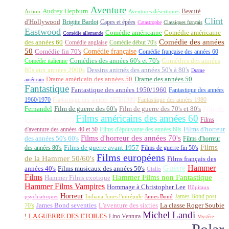
Aventure
Audrey Hepburn
Beauté
Aventures désertiques
Action
Clint
d'Hollywood
Brigitte Bardot
Capes et épées
Catastrophe
Classiques français
Eastwood
Comédie américaine
Comédie américaine
Comédie allemande
Comédie des années
des années 60
Comédie anglaise
Comédie début 70's
50
Comédie française
Comédie fin 70's
Comédie française des années 60
Comédie italienne
Comédies des années 60's et 70's
Comédies des années
80s aux années 2000s
Dessins animés des années 50's à 80's
Drame
Drame américain des années 50
Drame des années 50
américain
Fantastique
Fantastique des années 1950/1960
Fantastique des années
1960/1970
Fantastique des années 1970/1980
Fantastique des années 1980
Fernandel
Film de guerre des 60's
Film de guerre des 70's et 80's
Film de
Films américains des années 60
guerre fin des 60's
Films
d'aventure des années 40 et 50
Films d'épouvante des années 60s
Films d'horreur
Films d'horreur des années 70's
des années 50's 60's
Films d'horreur
Films
des années 80's
Films de guerre avant 1957
Films de guerre fin 50's
Films européens
de la Hammer 50/60's
Films français des
Guerre
Hammer
années 40's
Films musicaux des années 50's
Giallo
Films
Hammer Films non Fantastique
Hammer Films exotique
Hammer Films Vampires
Hommage à Christopher Lee
Hôpitaux
Horreur
James Bond post
Indiana Jones l'intrépide
psychiatriques
James Bond
La classe Roger Soubie
70's
James Bond seventies
L'aventure des sixties
Michel Landi
!
LA GUERRE DES ETOILES
Lino Ventura
Mystère