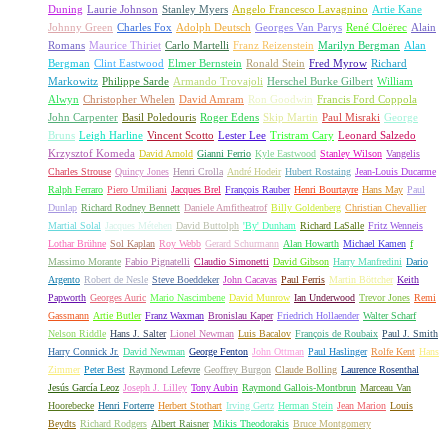
Duning
Laurie Johnson
Stanley Myers
Angelo Francesco Lavagnino
Artie Kane
Johnny Green
Charles Fox
Adolph Deutsch
Georges Van Parys
René Cloërec
Alain
Romans
Maurice Thiriet
Carlo Martelli
Franz Reizenstein
Marilyn Bergman
Alan
Bergman
Clint Eastwood
Elmer Bernstein
Ronald Stein
Fred Myrow
Richard
Markowitz
Philippe Sarde
Armando Trovajoli
Herschel Burke Gilbert
William
Alwyn
Christopher Whelen
David Amram
Ron Goodwin
Francis Ford Coppola
John Carpenter
Basil Poledouris
Roger Edens
Skip Martin
Paul Misraki
George
Bruns
Leigh Harline
Vincent Scotto
Lester Lee
Tristram Cary
Leonard Salzedo
Krzysztof Komeda
David Arnold
Gianni Ferrio
Kyle Eastwood
Stanley Wilson
Vangelis
Charles Strouse
Quincy Jones
Henri Crolla
André Hodeir
Hubert Rostaing
Jean-Louis Ducarme
Ralph Ferraro
Piero Umiliani
Jacques Brel
François Rauber
Henri Bourtayre
Hans May
Paul
Dunlap
Richard Rodney Bennett
Daniele Amfitheatrof
Billy Goldenberg
Christian Chevallier
Martial Solal
Jacques Métehen
David Buttolph
'By' Dunham
Richard LaSalle
Fritz Wenneis
Lothar Brühne
Sol Kaplan
Roy Webb
Gerard Schurmann
Alan Howarth
Michael Kamen
f
Massimo Morante
Fabio Pignatelli
Claudio Simonetti
David Gibson
Harry Manfredini
Dario
Argento
Robert de Nesle
Steve Boeddeker
John Cacavas
Paul Ferris
Martin Böttcher
Keith
Papworth
Georges Auric
Mario Nascimbene
David Munrow
Ian Underwood
Trevor Jones
Remi
Gassmann
Artie Butler
Franz Waxman
Bronislau Kaper
Friedrich Hollaender
Walter Scharf
Nelson Riddle
Hans J. Salter
Lionel Newman
Luis Bacalov
François de Roubaix
Paul J. Smith
Harry Connick Jr.
David Newman
George Fenton
John Ottman
Paul Haslinger
Rolfe Kent
Hans
Zimmer
Peter Best
Raymond Lefevre
Geoffrey Burgon
Claude Bolling
Laurence Rosenthal
Jesús García Leoz
Joseph J. Lilley
Tony Aubin
Raymond Gallois-Montbrun
Marceau Van
Hoorebecke
Henri Forterre
Herbert Stothart
Irving Gertz
Herman Stein
Jean Marion
Louis
Beydts
Richard Rodgers
Albert Raisner
Mikis Theodorakis
Bruce Montgomery