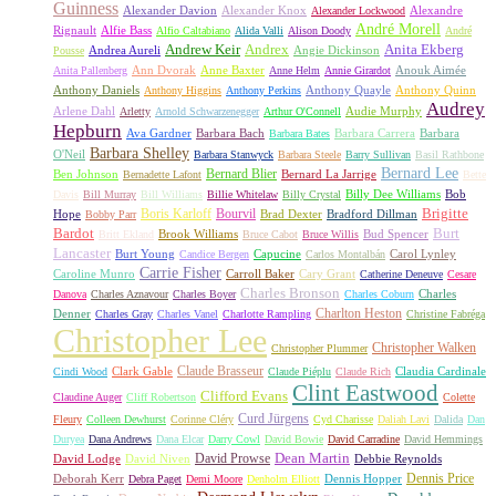
Guinness
Alexander Davion
Alexander Knox
Alexandre
Alexander Lockwood
André Morell
Rignault
Alfie Bass
Alfio Caltabiano
Alida Valli
Alison Doody
André
Andrew Keir
Andrex
Anita Ekberg
Andrea Aureli
Angie Dickinson
Pousse
Ann Dvorak
Anne Baxter
Anouk Aimée
Anita Pallenberg
Anne Helm
Annie Girardot
Anthony Daniels
Anthony Quayle
Anthony Quinn
Anthony Higgins
Anthony Perkins
Audrey
Arlene Dahl
Audie Murphy
Arletty
Arnold Schwarzenegger
Arthur O'Connell
Hepburn
Ava Gardner
Barbara Bach
Barbara Carrera
Barbara
Barbara Bates
Barbara Shelley
O'Neil
Barbara Stanwyck
Barbara Steele
Barry Sullivan
Basil Rathbone
Bernard Lee
Bernard Blier
Ben Johnson
Bernard La Jarrige
Bernadette Lafont
Bette
Billy Dee Williams
Bob
Davis
Bill Murray
Bill Williams
Billie Whitelaw
Billy Crystal
Boris Karloff
Bourvil
Brigitte
Hope
Brad Dexter
Bradford Dillman
Bobby Parr
Bardot
Burt
Brook Williams
Bud Spencer
Britt Ekland
Bruce Cabot
Bruce Willis
Lancaster
Burt Young
Capucine
Carol Lynley
Candice Bergen
Carlos Montalbán
Carrie Fisher
Caroline Munro
Carroll Baker
Cary Grant
Catherine Deneuve
Cesare
Charles Bronson
Charles
Danova
Charles Aznavour
Charles Boyer
Charles Coburn
Charlton Heston
Denner
Charles Gray
Charles Vanel
Charlotte Rampling
Christine Fabréga
Christopher Lee
Christopher Walken
Christopher Plummer
Claude Brasseur
Clark Gable
Claudia Cardinale
Cindi Wood
Claude Piéplu
Claude Rich
Clint Eastwood
Clifford Evans
Claudine Auger
Cliff Robertson
Colette
Curd Jürgens
Fleury
Colleen Dewhurst
Corinne Cléry
Cyd Charisse
Daliah Lavi
Dalida
Dan
Duryea
Dana Andrews
Dana Elcar
Darry Cowl
David Bowie
David Carradine
David Hemmings
David Prowse
Dean Martin
David Lodge
David Niven
Debbie Reynolds
Dennis Price
Deborah Kerr
Dennis Hopper
Debra Paget
Demi Moore
Denholm Elliott