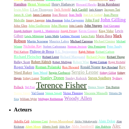
Irvin Kershner
Henri Verneuil
Henry Hathaway
Hamilton
Howard Hawks
Jack Arnold
Jacques Tati
Irwin Allen
J. Lee Thompson
Jack Cardiff
Jack Kinney
James B. Clark
James Cameron
Jean Renoir
Jean Stelli
Jean-Luc Godard
Jean-Pierre
John Gilling
John Carpenter
John Ford
Melville
Jimmy Sangster
John Boorman
John Sturges
John Huston
John Glen
John Guillermin
John Landis
José Giovanni
Lewis
King Vidor
Joseph Anthony
Joseph L. Mankiewicz
Joseph Pevney
Kevin Connor
Mark
Gilbert
Mario Bava
Lewis Milestone
Louis Malle
Luchino Visconti
Lucio Fulci
Robson
Michael Carreras
Michael Cimino
Martin Scorsese
Maurice Labro
Michael
Nicholas Ray
Winner
Norbert Carbonnaux
Norman Jewison
Otto Preminger
Peter Sasdy
Philippe de Broca
Phil Karlson
R.G. Springsteen
Ralph Nelson
Richard Carlson
Richard Fleischer
Richard Quine
Richard Lester
Richard Marquand
Richard Thorpe
Ridley Scott
Robert Aldrich
Robert Mulligan
Robert Wise
Roger Corman
Roger Richebé
Roger Vadim
Roman Polanski
Roy
Ron Howard
Ronald Neame
Roy Rowland
Sergio Leone
Ward Baker
Sam Wood
Sergio Corbucci
Sidney Gilliat
Sidney
Stanley Donen
Steven Spielberg
Stanley Kubrick
Sydney
Hayers
Sidney Lumet
Terence Fisher
Pollack
Ted Post
Terence Young
Tim Burton
Val Guest
Vincente Minnelli
Tonino Valerii
Vernon Sewell
Victor Fleming
Vittorio De
Woody Allen
Sica
William Wyler
Wolfgang Reitherman
Acteurs
Alain Delon
Adolfo Celi
Agnes Moorehead
Adrienne Corri
Akiko Wakabayashi
Alan
Alec
Aldo Sambrell
Rickman
Albert Moses
Alberto Sordi
Aldo Ray
Alec Baldwin