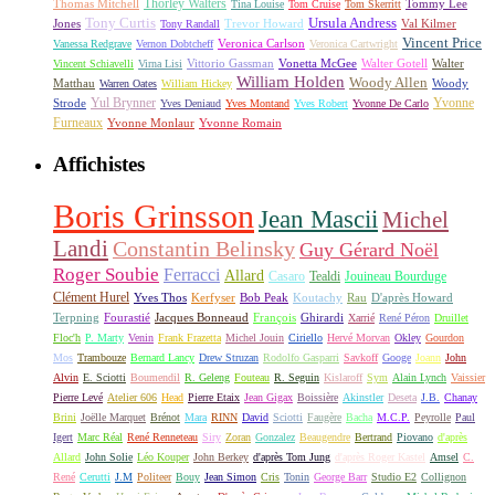
Thorley Walters
Thomas Mitchell
Tommy Lee
Tina Louise
Tom Cruise
Tom Skerritt
Tony Curtis
Ursula Andress
Jones
Trevor Howard
Val Kilmer
Tony Randall
Vincent Price
Veronica Carlson
Vanessa Redgrave
Vernon Dobtcheff
Veronica Cartwright
Vittorio Gassman
Vonetta McGee
Walter Gotell
Walter
Vincent Schiavelli
Virna Lisi
William Holden
Woody Allen
Matthau
Woody
Warren Oates
William Hickey
Yul Brynner
Yvonne
Strode
Yves Deniaud
Yves Montand
Yves Robert
Yvonne De Carlo
Furneaux
Yvonne Monlaur
Yvonne Romain
Affichistes
Boris Grinsson
Jean Mascii
Michel
Landi
Constantin Belinsky
Guy Gérard Noël
Roger Soubie
Ferracci
Allard
Casaro
Tealdi
Jouineau Bourduge
Clément Hurel
Yves Thos
Kerfyser
Bob Peak
Koutachy
Rau
D'après Howard
Terpning
Fourastié
Jacques Bonneaud
François
Ghirardi
Xarrié
René Péron
Druillet
Floc'h
P. Marty
Venin
Frank Frazetta
Michel Jouin
Ciriello
Hervé Morvan
Okley
Gourdon
Mos
Trambouze
Bernard Lancy
Drew Struzan
Rodolfo Gasparri
Savkoff
Googe
Joann
John
Alvin
E. Sciotti
Boumendil
R. Geleng
Fouteau
R. Seguin
Kislaroff
Sym
Alain Lynch
Vaissier
Pierre Levé
Atelier 606
Head
Pierre Etaix
Jean Gigax
Boissière
Akinstler
Deseta
J.B.
Chanay
Brini
Joëlle Marquet
Brénot
Mara
RINN
David
Sciotti
Faugère
Bacha
M.C.P.
Peyrolle
Paul
Igert
Marc Réal
René Renneteau
Siry
Zoran
Gonzalez
Beaugendre
Bertrand
Piovano
d'après
Allard
John Solie
Léo Kouper
John Berkey
d'après Tom Jung
d'après Roger Kastel
Amsel
C.
René
Cerutti
J.M
Politeer
Bouy
Jean Simon
Cris
Tonin
George Barr
Studio E2
Collignon