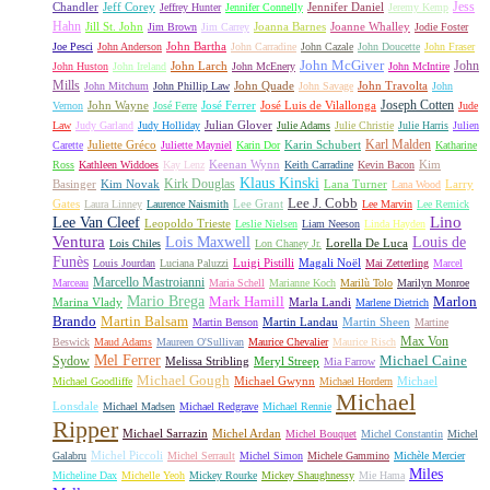
Jess
Chandler
Jeff Corey
Jennifer Daniel
Jeffrey Hunter
Jennifer Connelly
Jeremy Kemp
Hahn
Jill St. John
Joanna Barnes
Joanne Whalley
Jim Brown
Jim Carrey
Jodie Foster
John Bartha
Joe Pesci
John Anderson
John Carradine
John Cazale
John Doucette
John Fraser
John McGiver
John
John Larch
John Huston
John Ireland
John McEnery
John McIntire
Mills
John Quade
John Travolta
John Mitchum
John Phillip Law
John Savage
John
Joseph Cotten
John Wayne
José Ferrer
José Luis de Vilallonga
Vernon
José Ferre
Jude
Julian Glover
Law
Judy Garland
Judy Holliday
Julie Adams
Julie Christie
Julie Harris
Julien
Karl Malden
Juliette Gréco
Karin Schubert
Carette
Juliette Mayniel
Karin Dor
Katharine
Keenan Wynn
Kim
Ross
Kathleen Widdoes
Kay Lenz
Keith Carradine
Kevin Bacon
Klaus Kinski
Kirk Douglas
Basinger
Kim Novak
Lana Turner
Larry
Lana Wood
Lee J. Cobb
Gates
Lee Grant
Laura Linney
Laurence Naismith
Lee Marvin
Lee Remick
Lino
Lee Van Cleef
Leopoldo Trieste
Leslie Nielsen
Liam Neeson
Linda Hayden
Ventura
Lois Maxwell
Louis de
Lorella De Luca
Lois Chiles
Lon Chaney Jr.
Funès
Luigi Pistilli
Magali Noël
Louis Jourdan
Luciana Paluzzi
Mai Zetterling
Marcel
Marcello Mastroianni
Marceau
Maria Schell
Marianne Koch
Marilù Tolo
Marilyn Monroe
Mario Brega
Mark Hamill
Marlon
Marina Vlady
Marla Landi
Marlene Dietrich
Martin Balsam
Brando
Martin Landau
Martin Sheen
Martin Benson
Martine
Max Von
Beswick
Maud Adams
Maureen O'Sullivan
Maurice Chevalier
Maurice Risch
Mel Ferrer
Sydow
Michael Caine
Melissa Stribling
Meryl Streep
Mia Farrow
Michael Gough
Michael Gwynn
Michael
Michael Goodliffe
Michael Hordern
Michael
Lonsdale
Michael Madsen
Michael Redgrave
Michael Rennie
Ripper
Michael Sarrazin
Michel Ardan
Michel Bouquet
Michel Constantin
Michel
Michel Piccoli
Galabru
Michel Serrault
Michel Simon
Michele Gammino
Michèle Mercier
Miles
Micheline Dax
Michelle Yeoh
Mickey Rourke
Mickey Shaughnessy
Mie Hama