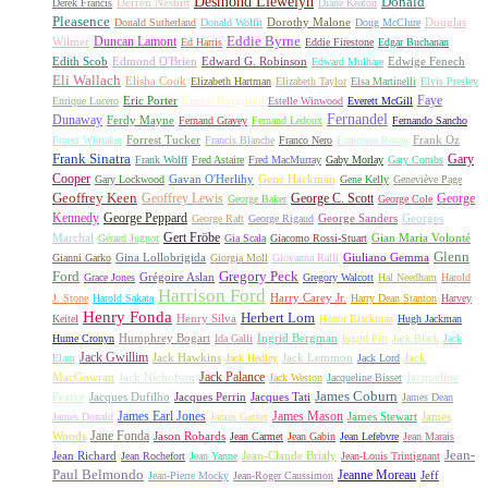
Desmond Llewelyn
Donald
Derren Nesbitt
Derek Francis
Diane Keaton
Pleasence
Dorothy Malone
Douglas
Donald Sutherland
Donald Wolfit
Doug McClure
Duncan Lamont
Eddie Byrne
Wilmer
Ed Harris
Eddie Firestone
Edgar Buchanan
Edith Scob
Edmond O'Brien
Edward G. Robinson
Edwige Fenech
Edward Mulhare
Eli Wallach
Elisha Cook
Elizabeth Hartman
Elizabeth Taylor
Elsa Martinelli
Elvis Presley
Faye
Eric Porter
Ernest Borgnine
Enrique Lucero
Estelle Winwood
Everett McGill
Fernandel
Dunaway
Ferdy Mayne
Fernand Gravey
Fernand Ledoux
Fernando Sancho
Forrest Tucker
Frank Oz
Forest Whitaker
Francis Blanche
Franco Nero
Françoise Rosay
Frank Sinatra
Gary
Frank Wolff
Fred Astaire
Fred MacMurray
Gaby Morlay
Gary Combs
Cooper
Gavan O'Herlihy
Gene Hackman
Gary Lockwood
Gene Kelly
Geneviève Page
Geoffrey Keen
Geoffrey Lewis
George C. Scott
George
George Baker
George Cole
Kennedy
George Peppard
George Sanders
Georges
George Raft
George Rigaud
Gert Fröbe
Marchal
Gian Maria Volonté
Gérard Jugnot
Gia Scala
Giacomo Rossi-Stuart
Glenn
Gina Lollobrigida
Giuliano Gemma
Gianni Garko
Giorgia Moll
Giovanna Ralli
Gregory Peck
Ford
Grégoire Aslan
Grace Jones
Gregory Walcott
Hal Needham
Harold
Harrison Ford
Harry Carey Jr.
J. Stone
Harold Sakata
Harry Dean Stanton
Harvey
Henry Fonda
Herbert Lom
Henry Silva
Keitel
Honor Blackman
Hugh Jackman
Humphrey Bogart
Ingrid Bergman
Hume Cronyn
Ida Galli
Ingrid Pitt
Jack Black
Jack
Jack Gwillim
Jack Hawkins
Jack Lemmon
Jack
Elam
Jack Hedley
Jack Lord
Jack Palance
MacGowran
Jack Nicholson
Jacqueline
Jack Weston
Jacqueline Bisset
James Coburn
Pearce
Jacques Dufilho
Jacques Perrin
Jacques Tati
James Dean
James Earl Jones
James Mason
James Stewart
James
James Donald
James Garner
Jane Fonda
Woods
Jason Robards
Jean Carmet
Jean Gabin
Jean Lefebvre
Jean Marais
Jean-
Jean Richard
Jean-Claude Brialy
Jean Rochefort
Jean Yanne
Jean-Louis Trintignant
Paul Belmondo
Jeanne Moreau
Jeff
Jean-Pierre Mocky
Jean-Roger Caussimon