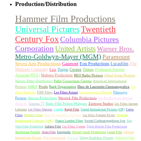
Production/Distribution
Hammer Film Productions
Universal Pictures
Twentieth
Century Fox
Columbia Pictures
Corporation
United Artists
Warner Bros.
Metro-Goldwyn-Mayer (MGM)
Paramount
Seven Arts Productions
Gaumont
Eon Productions
Lucasfilm
The
Malpaso Company
Lux
Danjaq
Cocinor
Titanus
Produzioni Europee
Associati (PEA)
Malpaso Productions
RKO Radio Pictures
Allied Artists Pictures
Warner-Pathé Distributors
Pathé Consortium Cinéma
American International
Pictures
AMLF
Prodis
Rank Organisation
Dino de Laurentiis Cinematografica
Les
films Marbeuf
EMI Films
Les Films Ariane
La compagnie Mirisch
Filmways
Pictures
Amicus Productions
Warwick Film Productions
Les Productions Artistes
Associés
Cinema 77
Rialto Film Preben-Philipsen
Zoetrope Studios
Les Films Jacques
Leitienne
Les Films Marceau
Cinédis
Rapid Film
United International Pictures (UIP)
Cerito
Films
Mondex Films
Dino De Laurentiis Company
Les films Fernand Rivers
American
Broadcasting Company (ABC)
Franco London Films
Societé Cinématographique Lyre
Alta
Vista Film Production
Galatea Film
Les Films Corona
Tigon British Film Productions
Touchstone Pictures
Avala Film
Europrodis
Edward Small Productions
Leone Film
Selznick
International Pictures
PSO International
Fox-Lira
Village Roadshow Pictures
Atlántida Films