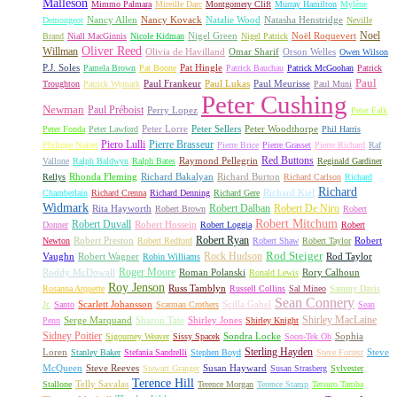
Malleson
Mimmo Palmara
Mireille Darc
Montgomery Clift
Murray Hamilton
Mylène
Nancy Allen
Nancy Kovack
Natalie Wood
Natasha Henstridge
Demongeot
Neville
Noel
Nigel Green
Noël Roquevert
Brand
Niall MacGinnis
Nicole Kidman
Nigel Patrick
Oliver Reed
Willman
Olivia de Havilland
Omar Sharif
Orson Welles
Owen Wilson
P.J. Soles
Pat Hingle
Pamela Brown
Pat Boone
Patrick Bauchau
Patrick McGoohan
Patrick
Paul
Paul Frankeur
Paul Lukas
Paul Meurisse
Troughton
Patrick Wymark
Paul Muni
Peter Cushing
Newman
Paul Préboist
Perry Lopez
Peter Falk
Peter Lorre
Peter Sellers
Peter Woodthorpe
Peter Fonda
Peter Lawford
Phil Harris
Piero Lulli
Pierre Brasseur
Philippe Noiret
Pierre Brice
Pierre Grasset
Pierre Richard
Raf
Red Buttons
Raymond Pellegrin
Vallone
Ralph Baldwyn
Ralph Bates
Reginald Gardiner
Rhonda Fleming
Richard Bakalyan
Richard Burton
Rellys
Richard Carlson
Richard
Richard
Richard Kiel
Chamberlain
Richard Crenna
Richard Denning
Richard Gere
Widmark
Robert Dalban
Robert De Niro
Rita Hayworth
Robert Brown
Robert
Robert Mitchum
Robert Duvall
Robert Hossein
Donner
Robert Loggia
Robert
Robert Ryan
Robert Preston
Robert
Newton
Robert Redford
Robert Shaw
Robert Taylor
Rock Hudson
Rod Steiger
Vaughn
Robert Wagner
Rod Taylor
Robin Williams
Roger Moore
Roddy McDowall
Roman Polanski
Rory Calhoun
Ronald Lewis
Roy Jenson
Russ Tamblyn
Rosanna Arquette
Russell Collins
Sal Mineo
Sammy Davis
Sean Connery
Scarlett Johansson
Scilla Gabel
Jr.
Santo
Scatman Crothers
Sean
Shirley MacLaine
Serge Marquand
Sharon Tate
Shirley Jones
Penn
Shirley Knight
Sidney Poitier
Sondra Locke
Sophia
Sigourney Weaver
Sissy Spacek
Soon-Tek Oh
Sterling Hayden
Loren
Steve
Stanley Baker
Stefania Sandrelli
Stephen Boyd
Steve Forrest
McQueen
Steve Reeves
Susan Hayward
Stewart Granger
Susan Strasberg
Sylvester
Terence Hill
Telly Savalas
Stallone
Terence Morgan
Terence Stamp
Tetsuro Tamba