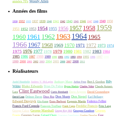
Woody Allen
années 70's
Années des films
1949
1950
1932
1937
1939
1941
1943
1946
1930
1933
1940
1942
1945
1947
1948
1959
1957
1958
1956
1954
1955
1951
1952
1953
1964
1963
1962
1960
1961
1965
1966
1967
1968
1970
1972
1969
1971
1973
1974
1976
1977
1975
1979
1980
1981
1983
1978
1982
1984
1985
1986
1988
1987
1989
1995
1997
1990
1991
1992
1993
1994
1996
1998
1999
2000
2004
2005
2008
2001
2002
2003
2006
2007
2011
Réalisateurs
Billy
Anthony Mann
André Hunebelle
Andrew V. McLaglen
Arthur Penn
Bert I. Gordon
Wilder
Blake Edwards
Brian De Palma
Claude Autant-
Byron Haskin
Charles Vidor
Clint Eastwood
Lara
David Cronenberg
Curtis Bernhardt
Dario Argento
Don Sharp
Don Siegel
David Lean
Delmer Daves
Dino Risi
Earl Bellamy
Edward Dmytryk
Federico Fellini
Elia Kazan
Enzo Barboni
Eugenio Martín
Freddie Francis
Francis Ford Coppola
François Truffaut
Fritz Lang
Frank Capra
George Marshall
George Cukor
Georges
George Roy Hill
Georges Combret
Franju
Georges Lucas
Gérard Oury
Guy
Giacomo Gentilomo
Gordon Douglas