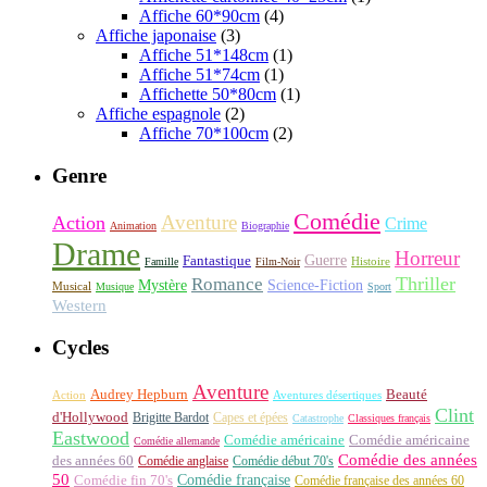
Affiche 60*90cm
(4)
Affiche japonaise
(3)
Affiche 51*148cm
(1)
Affiche 51*74cm
(1)
Affichette 50*80cm
(1)
Affiche espagnole
(2)
Affiche 70*100cm
(2)
Genre
Comédie
Aventure
Action
Crime
Animation
Biographie
Drame
Horreur
Fantastique
Guerre
Histoire
Famille
Film-Noir
Thriller
Romance
Science-Fiction
Mystère
Musical
Musique
Sport
Western
Cycles
Aventure
Audrey Hepburn
Beauté
Aventures désertiques
Action
Clint
d'Hollywood
Brigitte Bardot
Capes et épées
Catastrophe
Classiques français
Eastwood
Comédie américaine
Comédie américaine
Comédie allemande
Comédie des années
des années 60
Comédie anglaise
Comédie début 70's
50
Comédie française
Comédie fin 70's
Comédie française des années 60