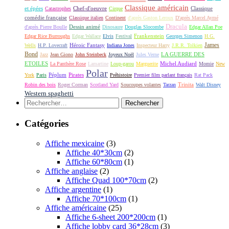
Classique américain
et épées
Classique
Catastrophes
Chef-d'oeuvre
Cirque
comédie française
Classique italien
Continent
d'après Gaston Leroux
D'après Marcel Aymé
Dracula
Dessin animé
d'après Pierre Boulle
Dinosaure
Douglas Slocombe
Edgar Allan Poe
Frankenstein
Edgar Rice Burroughs
Edgar Wallace
Elvis
Festival
Georges Simenon
H.G.
James
Héroic Fantasy
Wells
H.P. Lovecraft
Indiana Jones
Inspecteur Harry
J.R.R. Tolkien
Bond
LA GUERRE DES
Jazz
Jean Giono
John Steinbeck
Joyeux Noël
Jules Verne
ETOILES
Michel Audiard
La Panthère Rose
Lamartine
Loup-garou
Marguerite
Momie
New
Polar
Péplum
Pirates
York
Paris
Préhistoire
Premier film parlant français
Rat Pack
Robin des bois
Roger Corman
Scotland Yard
Soucoupes volantes
Tarzan
Trinita
Walt Disney
Western spaghetti
Rechercher :
Catégories
Affiche mexicaine
(3)
Affiche 40*30cm
(2)
Affiche 60*80cm
(1)
Affiche anglaise
(2)
Affiche Quad 100*70cm
(2)
Affiche argentine
(1)
Affiche 70*100cm
(1)
Affiche américaine
(25)
Affiche 6-sheet 200*200cm
(1)
Affiche lobby card 36*28cm
(3)