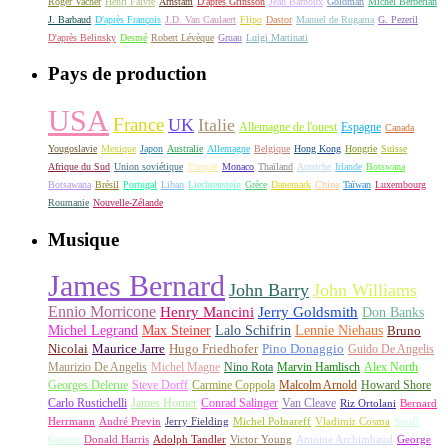
Roger Vacher
Henri Faivre
Arnstam
D'après Grinsson
Jean Barnoux
Goldman
Michel Berberian
J. Barbaud
D'après François
J.D. Van Caulaert
Flipo
Dastor
Manuel de Rugama
G. Pezeril
D'après Belinsky
Desmé
Robert Lévèque
Gruau
Luigi Martinati
Pays de production
USA
France
UK
Italie
Allemagne de l'ouest
Espagne
Canada
Yougoslavie
Mexique
Japon
Australie
Allemagne
Belgique
Hong Kong
Hongrie
Suisse
Afrique du Sud
Union soviétique
Turquie
Monaco
Thaïland
Autriche
Irlande
Botswana
Botsawana
Brésil
Portugal
Liban
Liechtenstein
Grèce
Danemark
Chine
Taïwan
Luxembourg
Roumanie
Nouvelle-Zélande
Musique
James Bernard
John Barry
John Williams
Ennio Morricone
Henry Mancini
Jerry Goldsmith
Don Banks
Michel Legrand
Max Steiner
Lalo Schifrin
Lennie Niehaus
Bruno
Nicolai
Maurice Jarre
Hugo Friedhofer
Pino Donaggio
Guido De Angelis
Maurizio De Angelis
Michel Magne
Nino Rota
Marvin Hamlisch
Alex North
Georges Delerue
Steve Dorff
Carmine Coppola
Malcolm Arnold
Howard Shore
Carlo Rustichelli
James Horner
Conrad Salinger
Van Cleave
Riz Ortolani
Bernard
Herrmann
André Previn
Jerry Fielding
Michel Polnareff
Vladimir Cosma
Snuff
Garrett
Donald Harris
Adolph Tandler
Victor Young
Antoine Archimbaud
George