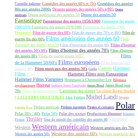
Comédie italienne
Comédies des années 60's et 70's
Comédies des années
80s aux années 2000s
Dessins animés des années 50's à 80's
Drame
Drame américain des années 50
Drame des années 50
américain
Fantastique
Fantastique des années 1950/1960
Fantastique des années
1960/1970
Fantastique des années 1970/1980
Fantastique des années 1980
Fernandel
Film de guerre des 60's
Film de guerre des 70's et 80's
Film de
Films américains des années 60
guerre fin des 60's
Films
d'aventure des années 40 et 50
Films d'épouvante des années 60s
Films d'horreur
Films d'horreur des années 70's
des années 50's 60's
Films d'horreur
Films
des années 80's
Films de guerre avant 1957
Films de guerre fin 50's
Films européens
de la Hammer 50/60's
Films français des
Guerre
Hammer
années 40's
Films musicaux des années 50's
Giallo
Films
Hammer Films non Fantastique
Hammer Films exotique
Hammer Films Vampires
Hommage à Christopher Lee
Hôpitaux
Horreur
James Bond post
Indiana Jones l'intrépide
psychiatriques
James Bond
La classe Roger Soubie
70's
James Bond seventies
L'aventure des sixties
Michel Landi
!
LA GUERRE DES ETOILES
Lino Ventura
Mystère
Polar
Péplum américain
Péplum européen
Pirates et corsaires
Panthère Rose
Polar 30's / 40's
Polar 50's
Polar des sixties
Productions Hammer
Science-
Thriller
Vampires
Tour du monde des comédies des années 80
Fiction
Western américain
Western
Western américain des 70s
Western des années 60's
Western des années 50's
Western spaghetti des