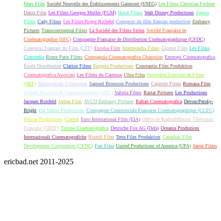
Mars Film
Société Nouvelle des Établissements Gaumont (SNEG)
Les Films Christian Fechner
Dania Film
Les Films Georges Muller (FGM)
Hawk Films
Walt Disney Productions
Specta
Films
Cady Films
Les Films Roger Richebé
Comptoir du film français production
Embassy
Pictures
Transcontinental Films
La Société des Films Sirius
Société Française de
Cinématographie (SFC)
Compagnie Française de Distribution Cinématographique (CFDC)
Comptoir Français du Film (CFF)
Excelsa Film
Intermondia Films
Glomer Film
Les Films
Concordia
Rome Paris Films
Compagnia Cinematografica Champion
Emmepi Cinematografica
Étoile Distribution
Clarion Films
Enigma Productions
Constantin Film Produktion
Cinematografica Associati
Les Films du Carrosse
Ultra Film
Nouvelles Éditions de Films
(NEF)
Metropolitan Filmexport
Samuel Bronston Productions
Capitole Films
Romana Film
Société Nouvelle de Cinématographie (SNC)
Valoria Films
Rastar Pictures
Les Productions
Jacques Roitfeld
Jadran Film
AVCO Embassy Pictures
Rafran Cinematografica
Devon/Persky-
Bright
Hal Wallis Productions
Compagnie Commerciale Française Cinématographique (CCFC)
Belstar Productions
Cinétel
Euro International Film (EIA)
Office de Radiodiffusion Télévision
Française (ORTF)
Tritone Cinematografica
Deutsche Fox AG (Defa)
Oceania Produzioni
Internazionali Cinematografiche
Rizzoli Film
Terra Film Produktion
Canadian Film
Development Corporation (CFDC)
Fair Film
United Productions of America (UPA)
Jason Films
ericbad.net 2011-2025