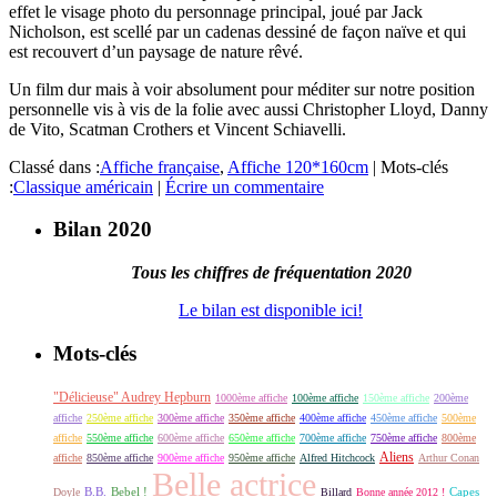
effet le visage photo du personnage principal, joué par Jack
Nicholson, est scellé par un cadenas dessiné de façon naïve et qui
est recouvert d’un paysage de nature rêvé.
Un film dur mais à voir absolument pour méditer sur notre position
personnelle vis à vis de la folie avec aussi Christopher Lloyd, Danny
de Vito, Scatman Crothers et Vincent Schiavelli.
Classé dans :
Affiche française
,
Affiche 120*160cm
|
Mots-clés
:
Classique américain
|
Écrire un commentaire
Bilan 2020
Tous les chiffres de fréquentation 2020
Le bilan est disponible ici!
Mots-clés
"Délicieuse" Audrey Hepburn
1000ème affiche
100ème affiche
150ème affiche
200ème
affiche
250ème affiche
300ème affiche
350ème affiche
400ème affiche
450ème affiche
500ème
affiche
550ème affiche
600ème affiche
650ème affiche
700ème affiche
750ème affiche
800ème
Aliens
affiche
850ème affiche
900ème affiche
950ème affiche
Alfred Hitchcock
Arthur Conan
Belle actrice
B.B.
Bebel !
Capes
Doyle
Billard
Bonne année 2012 !