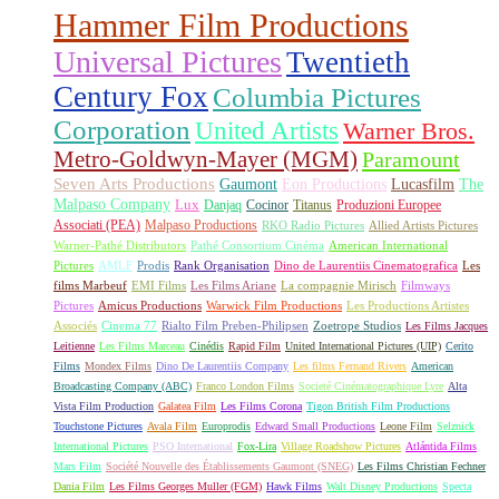
Hammer Film Productions
Universal Pictures
Twentieth
Century Fox
Columbia Pictures
Corporation
United Artists
Warner Bros.
Metro-Goldwyn-Mayer (MGM)
Paramount
Seven Arts Productions
Gaumont
Eon Productions
Lucasfilm
The
Malpaso Company
Lux
Danjaq
Cocinor
Titanus
Produzioni Europee
Associati (PEA)
Malpaso Productions
RKO Radio Pictures
Allied Artists Pictures
Warner-Pathé Distributors
Pathé Consortium Cinéma
American International
Pictures
AMLF
Prodis
Rank Organisation
Dino de Laurentiis Cinematografica
Les
films Marbeuf
EMI Films
Les Films Ariane
La compagnie Mirisch
Filmways
Pictures
Amicus Productions
Warwick Film Productions
Les Productions Artistes
Associés
Cinema 77
Rialto Film Preben-Philipsen
Zoetrope Studios
Les Films Jacques
Leitienne
Les Films Marceau
Cinédis
Rapid Film
United International Pictures (UIP)
Cerito
Films
Mondex Films
Dino De Laurentiis Company
Les films Fernand Rivers
American
Broadcasting Company (ABC)
Franco London Films
Societé Cinématographique Lyre
Alta
Vista Film Production
Galatea Film
Les Films Corona
Tigon British Film Productions
Touchstone Pictures
Avala Film
Europrodis
Edward Small Productions
Leone Film
Selznick
International Pictures
PSO International
Fox-Lira
Village Roadshow Pictures
Atlántida Films
Mars Film
Société Nouvelle des Établissements Gaumont (SNEG)
Les Films Christian Fechner
Dania Film
Les Films Georges Muller (FGM)
Hawk Films
Walt Disney Productions
Specta