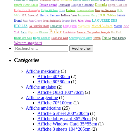
Dracula
Dessin animé
d'après Pierre Boulle
Dinosaure
Douglas Slocombe
Edgar Allan Poe
Frankenstein
Edgar Rice Burroughs
Edgar Wallace
Elvis
Festival
Georges Simenon
H.G.
James
Héroic Fantasy
Wells
H.P. Lovecraft
Indiana Jones
Inspecteur Harry
J.R.R. Tolkien
Bond
LA GUERRE DES
Jazz
Jean Giono
John Steinbeck
Joyeux Noël
Jules Verne
ETOILES
Michel Audiard
La Panthère Rose
Lamartine
Loup-garou
Marguerite
Momie
New
Polar
Péplum
Pirates
York
Paris
Préhistoire
Premier film parlant français
Rat Pack
Robin des bois
Roger Corman
Scotland Yard
Soucoupes volantes
Tarzan
Trinita
Walt Disney
Western spaghetti
Rechercher :
Catégories
Affiche mexicaine
(3)
Affiche 40*30cm
(2)
Affiche 60*80cm
(1)
Affiche anglaise
(2)
Affiche Quad 100*70cm
(2)
Affiche argentine
(1)
Affiche 70*100cm
(1)
Affiche américaine
(25)
Affiche 6-sheet 200*200cm
(1)
Affiche lobby card 36*28cm
(3)
Affiche Window Card 35*55cm
(1)
Affiche 3 sheets 104*205cm
(2)