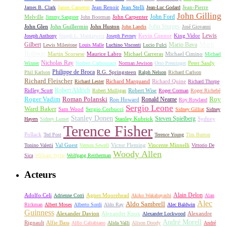
James B. Clark
James Cameron
Jean Renoir
Jean Stelli
Jean-Luc Godard
Jean-Pierre
John Gilling
John Carpenter
John Ford
Melville
Jimmy Sangster
John Boorman
John Sturges
John Huston
John Glen
John Guillermin
John Landis
José Giovanni
Lewis
King Vidor
Joseph Anthony
Joseph L. Mankiewicz
Joseph Pevney
Kevin Connor
Mark
Gilbert
Mario Bava
Lewis Milestone
Louis Malle
Luchino Visconti
Lucio Fulci
Robson
Michael Carreras
Michael Cimino
Martin Scorsese
Maurice Labro
Michael
Nicholas Ray
Winner
Norbert Carbonnaux
Norman Jewison
Otto Preminger
Peter Sasdy
Philippe de Broca
Phil Karlson
R.G. Springsteen
Ralph Nelson
Richard Carlson
Richard Fleischer
Richard Quine
Richard Lester
Richard Marquand
Richard Thorpe
Ridley Scott
Robert Aldrich
Robert Mulligan
Robert Wise
Roger Corman
Roger Richebé
Roger Vadim
Roman Polanski
Roy
Ron Howard
Ronald Neame
Roy Rowland
Sergio Leone
Ward Baker
Sam Wood
Sergio Corbucci
Sidney Gilliat
Sidney
Stanley Donen
Steven Spielberg
Stanley Kubrick
Sydney
Hayers
Sidney Lumet
Terence Fisher
Pollack
Ted Post
Terence Young
Tim Burton
Val Guest
Vincente Minnelli
Tonino Valerii
Vernon Sewell
Victor Fleming
Vittorio De
Woody Allen
Sica
William Wyler
Wolfgang Reitherman
Acteurs
Alain Delon
Adolfo Celi
Agnes Moorehead
Adrienne Corri
Akiko Wakabayashi
Alan
Alec
Aldo Sambrell
Rickman
Albert Moses
Alberto Sordi
Aldo Ray
Alec Baldwin
Guinness
Alexander Davion
Alexander Knox
Alexandre
Alexander Lockwood
André Morell
Rignault
Alfie Bass
Alfio Caltabiano
Alida Valli
Alison Doody
André