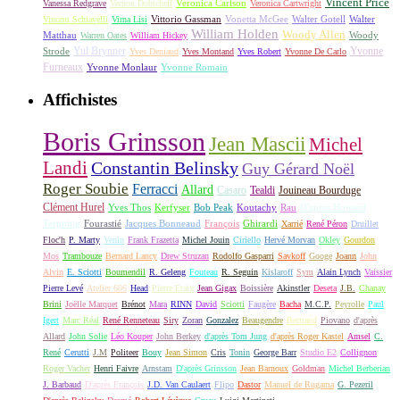
Vincent Price
Veronica Carlson
Vanessa Redgrave
Vernon Dobtcheff
Veronica Cartwright
Vittorio Gassman
Vonetta McGee
Walter Gotell
Walter
Vincent Schiavelli
Virna Lisi
William Holden
Woody Allen
Matthau
Woody
Warren Oates
William Hickey
Yul Brynner
Yvonne
Strode
Yves Deniaud
Yves Montand
Yves Robert
Yvonne De Carlo
Furneaux
Yvonne Monlaur
Yvonne Romain
Affichistes
Boris Grinsson
Jean Mascii
Michel
Landi
Constantin Belinsky
Guy Gérard Noël
Roger Soubie
Ferracci
Allard
Casaro
Tealdi
Jouineau Bourduge
Clément Hurel
Yves Thos
Kerfyser
Bob Peak
Koutachy
Rau
D'après Howard
Terpning
Fourastié
Jacques Bonneaud
François
Ghirardi
Xarrié
René Péron
Druillet
Floc'h
P. Marty
Venin
Frank Frazetta
Michel Jouin
Ciriello
Hervé Morvan
Okley
Gourdon
Mos
Trambouze
Bernard Lancy
Drew Struzan
Rodolfo Gasparri
Savkoff
Googe
Joann
John
Alvin
E. Sciotti
Boumendil
R. Geleng
Fouteau
R. Seguin
Kislaroff
Sym
Alain Lynch
Vaissier
Pierre Levé
Atelier 606
Head
Pierre Etaix
Jean Gigax
Boissière
Akinstler
Deseta
J.B.
Chanay
Brini
Joëlle Marquet
Brénot
Mara
RINN
David
Sciotti
Faugère
Bacha
M.C.P.
Peyrolle
Paul
Igert
Marc Réal
René Renneteau
Siry
Zoran
Gonzalez
Beaugendre
Bertrand
Piovano
d'après
Allard
John Solie
Léo Kouper
John Berkey
d'après Tom Jung
d'après Roger Kastel
Amsel
C.
René
Cerutti
J.M
Politeer
Bouy
Jean Simon
Cris
Tonin
George Barr
Studio E2
Collignon
Roger Vacher
Henri Faivre
Arnstam
D'après Grinsson
Jean Barnoux
Goldman
Michel Berberian
J. Barbaud
D'après François
J.D. Van Caulaert
Flipo
Dastor
Manuel de Rugama
G. Pezeril