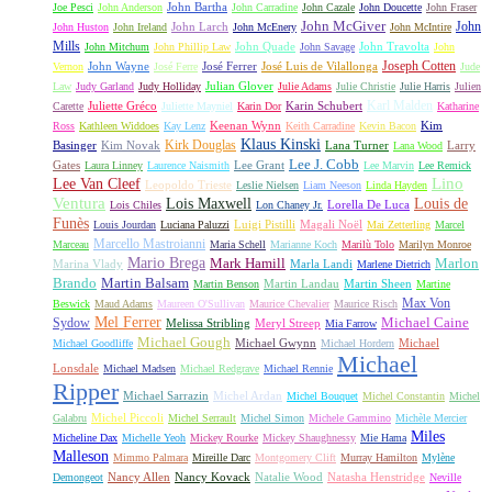
John Bartha
Joe Pesci
John Anderson
John Carradine
John Cazale
John Doucette
John Fraser
John McGiver
John
John Larch
John Huston
John Ireland
John McEnery
John McIntire
Mills
John Quade
John Travolta
John Mitchum
John Phillip Law
John Savage
John
Joseph Cotten
John Wayne
José Ferrer
José Luis de Vilallonga
Vernon
José Ferre
Jude
Julian Glover
Law
Judy Garland
Judy Holliday
Julie Adams
Julie Christie
Julie Harris
Julien
Karl Malden
Juliette Gréco
Karin Schubert
Carette
Juliette Mayniel
Karin Dor
Katharine
Keenan Wynn
Kim
Ross
Kathleen Widdoes
Kay Lenz
Keith Carradine
Kevin Bacon
Klaus Kinski
Kirk Douglas
Basinger
Kim Novak
Lana Turner
Larry
Lana Wood
Lee J. Cobb
Gates
Lee Grant
Laura Linney
Laurence Naismith
Lee Marvin
Lee Remick
Lino
Lee Van Cleef
Leopoldo Trieste
Leslie Nielsen
Liam Neeson
Linda Hayden
Ventura
Lois Maxwell
Louis de
Lorella De Luca
Lois Chiles
Lon Chaney Jr.
Funès
Luigi Pistilli
Magali Noël
Louis Jourdan
Luciana Paluzzi
Mai Zetterling
Marcel
Marcello Mastroianni
Marceau
Maria Schell
Marianne Koch
Marilù Tolo
Marilyn Monroe
Mario Brega
Mark Hamill
Marlon
Marina Vlady
Marla Landi
Marlene Dietrich
Martin Balsam
Brando
Martin Landau
Martin Sheen
Martin Benson
Martine
Max Von
Beswick
Maud Adams
Maureen O'Sullivan
Maurice Chevalier
Maurice Risch
Mel Ferrer
Sydow
Michael Caine
Melissa Stribling
Meryl Streep
Mia Farrow
Michael Gough
Michael Gwynn
Michael
Michael Goodliffe
Michael Hordern
Michael
Lonsdale
Michael Madsen
Michael Redgrave
Michael Rennie
Ripper
Michael Sarrazin
Michel Ardan
Michel Bouquet
Michel Constantin
Michel
Michel Piccoli
Galabru
Michel Serrault
Michel Simon
Michele Gammino
Michèle Mercier
Miles
Micheline Dax
Michelle Yeoh
Mickey Rourke
Mickey Shaughnessy
Mie Hama
Malleson
Mimmo Palmara
Mireille Darc
Montgomery Clift
Murray Hamilton
Mylène
Nancy Allen
Nancy Kovack
Natalie Wood
Natasha Henstridge
Demongeot
Neville