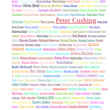
Noel
Nigel Green
Noël Roquevert
Brand
Niall MacGinnis
Nicole Kidman
Nigel Patrick
Oliver Reed
Willman
Olivia de Havilland
Omar Sharif
Orson Welles
Owen Wilson
P.J. Soles
Pat Hingle
Pamela Brown
Pat Boone
Patrick Bauchau
Patrick McGoohan
Patrick
Paul
Paul Frankeur
Paul Lukas
Paul Meurisse
Troughton
Patrick Wymark
Paul Muni
Peter Cushing
Newman
Paul Préboist
Perry Lopez
Peter Falk
Peter Lorre
Peter Sellers
Peter Woodthorpe
Peter Fonda
Peter Lawford
Phil Harris
Piero Lulli
Pierre Brasseur
Philippe Noiret
Pierre Brice
Pierre Grasset
Pierre Richard
Raf
Red Buttons
Raymond Pellegrin
Vallone
Ralph Baldwyn
Ralph Bates
Reginald Gardiner
Rhonda Fleming
Richard Bakalyan
Richard Burton
Rellys
Richard Carlson
Richard
Richard
Richard Kiel
Chamberlain
Richard Crenna
Richard Denning
Richard Gere
Widmark
Robert Dalban
Robert De Niro
Rita Hayworth
Robert Brown
Robert
Robert Mitchum
Robert Duvall
Robert Hossein
Donner
Robert Loggia
Robert
Robert Ryan
Robert Preston
Robert
Newton
Robert Redford
Robert Shaw
Robert Taylor
Rock Hudson
Rod Steiger
Vaughn
Robert Wagner
Rod Taylor
Robin Williams
Roger Moore
Roddy McDowall
Roman Polanski
Rory Calhoun
Ronald Lewis
Roy Jenson
Russ Tamblyn
Rosanna Arquette
Russell Collins
Sal Mineo
Sammy Davis
Sean Connery
Scarlett Johansson
Scilla Gabel
Jr.
Santo
Scatman Crothers
Sean
Shirley MacLaine
Serge Marquand
Sharon Tate
Shirley Jones
Penn
Shirley Knight
Sidney Poitier
Sondra Locke
Sophia
Sigourney Weaver
Sissy Spacek
Soon-Tek Oh
Sterling Hayden
Loren
Steve
Stanley Baker
Stefania Sandrelli
Stephen Boyd
Steve Forrest
McQueen
Steve Reeves
Susan Hayward
Stewart Granger
Susan Strasberg
Sylvester
Terence Hill
Telly Savalas
Stallone
Terence Morgan
Terence Stamp
Tetsuro Tamba
Thorley Walters
Thomas Mitchell
Tommy Lee
Tina Louise
Tom Cruise
Tom Skerritt
Tony Curtis
Ursula Andress
Jones
Trevor Howard
Val Kilmer
Tony Randall