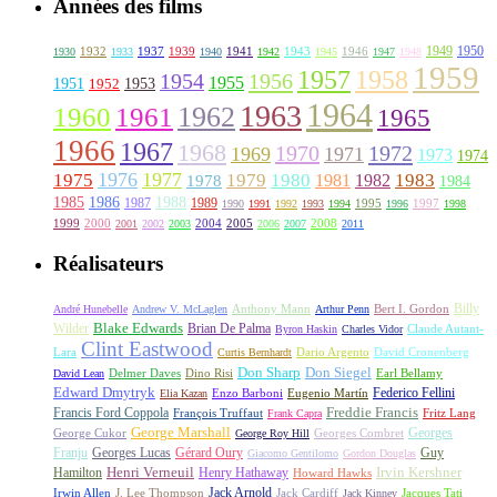
Années des films
1949
1950
1932
1937
1939
1941
1943
1946
1930
1933
1940
1942
1945
1947
1948
1959
1957
1958
1956
1954
1955
1951
1952
1953
1964
1963
1962
1960
1961
1965
1966
1967
1968
1970
1972
1969
1971
1973
1974
1976
1977
1975
1979
1980
1981
1983
1978
1982
1984
1985
1986
1988
1987
1989
1995
1997
1990
1991
1992
1993
1994
1996
1998
1999
2000
2004
2005
2008
2001
2002
2003
2006
2007
2011
Réalisateurs
Billy
Anthony Mann
André Hunebelle
Andrew V. McLaglen
Arthur Penn
Bert I. Gordon
Wilder
Blake Edwards
Brian De Palma
Claude Autant-
Byron Haskin
Charles Vidor
Clint Eastwood
Lara
David Cronenberg
Curtis Bernhardt
Dario Argento
Don Sharp
Don Siegel
David Lean
Delmer Daves
Dino Risi
Earl Bellamy
Edward Dmytryk
Federico Fellini
Elia Kazan
Enzo Barboni
Eugenio Martín
Freddie Francis
Francis Ford Coppola
François Truffaut
Fritz Lang
Frank Capra
George Marshall
George Cukor
Georges
George Roy Hill
Georges Combret
Franju
Georges Lucas
Gérard Oury
Guy
Giacomo Gentilomo
Gordon Douglas
Irvin Kershner
Henri Verneuil
Henry Hathaway
Hamilton
Howard Hawks
Jack Arnold
Jacques Tati
Irwin Allen
J. Lee Thompson
Jack Cardiff
Jack Kinney