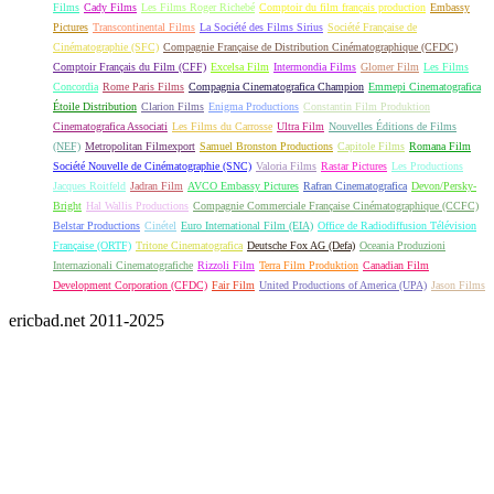
Films
Cady Films
Les Films Roger Richebé
Comptoir du film français production
Embassy
Pictures
Transcontinental Films
La Société des Films Sirius
Société Française de
Cinématographie (SFC)
Compagnie Française de Distribution Cinématographique (CFDC)
Comptoir Français du Film (CFF)
Excelsa Film
Intermondia Films
Glomer Film
Les Films
Concordia
Rome Paris Films
Compagnia Cinematografica Champion
Emmepi Cinematografica
Étoile Distribution
Clarion Films
Enigma Productions
Constantin Film Produktion
Cinematografica Associati
Les Films du Carrosse
Ultra Film
Nouvelles Éditions de Films
(NEF)
Metropolitan Filmexport
Samuel Bronston Productions
Capitole Films
Romana Film
Société Nouvelle de Cinématographie (SNC)
Valoria Films
Rastar Pictures
Les Productions
Jacques Roitfeld
Jadran Film
AVCO Embassy Pictures
Rafran Cinematografica
Devon/Persky-
Bright
Hal Wallis Productions
Compagnie Commerciale Française Cinématographique (CCFC)
Belstar Productions
Cinétel
Euro International Film (EIA)
Office de Radiodiffusion Télévision
Française (ORTF)
Tritone Cinematografica
Deutsche Fox AG (Defa)
Oceania Produzioni
Internazionali Cinematografiche
Rizzoli Film
Terra Film Produktion
Canadian Film
Development Corporation (CFDC)
Fair Film
United Productions of America (UPA)
Jason Films
ericbad.net 2011-2025