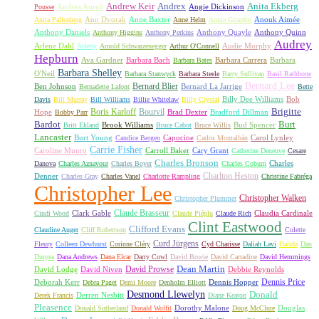
Andrew Keir
Andrex
Anita Ekberg
Andrea Aureli
Angie Dickinson
Pousse
Ann Dvorak
Anne Baxter
Anouk Aimée
Anita Pallenberg
Anne Helm
Annie Girardot
Anthony Daniels
Anthony Quayle
Anthony Quinn
Anthony Higgins
Anthony Perkins
Audrey
Arlene Dahl
Audie Murphy
Arletty
Arnold Schwarzenegger
Arthur O'Connell
Hepburn
Ava Gardner
Barbara Bach
Barbara Carrera
Barbara
Barbara Bates
Barbara Shelley
O'Neil
Barbara Stanwyck
Barbara Steele
Barry Sullivan
Basil Rathbone
Bernard Lee
Bernard Blier
Ben Johnson
Bernard La Jarrige
Bernadette Lafont
Bette
Billy Dee Williams
Bob
Davis
Bill Murray
Bill Williams
Billie Whitelaw
Billy Crystal
Boris Karloff
Bourvil
Brigitte
Hope
Brad Dexter
Bradford Dillman
Bobby Parr
Bardot
Burt
Brook Williams
Bud Spencer
Britt Ekland
Bruce Cabot
Bruce Willis
Lancaster
Burt Young
Capucine
Carol Lynley
Candice Bergen
Carlos Montalbán
Carrie Fisher
Caroline Munro
Carroll Baker
Cary Grant
Catherine Deneuve
Cesare
Charles Bronson
Charles
Danova
Charles Aznavour
Charles Boyer
Charles Coburn
Charlton Heston
Denner
Charles Gray
Charles Vanel
Charlotte Rampling
Christine Fabréga
Christopher Lee
Christopher Walken
Christopher Plummer
Claude Brasseur
Clark Gable
Claudia Cardinale
Cindi Wood
Claude Piéplu
Claude Rich
Clint Eastwood
Clifford Evans
Claudine Auger
Cliff Robertson
Colette
Curd Jürgens
Fleury
Colleen Dewhurst
Corinne Cléry
Cyd Charisse
Daliah Lavi
Dalida
Dan
Duryea
Dana Andrews
Dana Elcar
Darry Cowl
David Bowie
David Carradine
David Hemmings
David Prowse
Dean Martin
David Lodge
David Niven
Debbie Reynolds
Dennis Price
Deborah Kerr
Dennis Hopper
Debra Paget
Demi Moore
Denholm Elliott
Desmond Llewelyn
Donald
Derren Nesbitt
Derek Francis
Diane Keaton
Pleasence
Dorothy Malone
Douglas
Donald Sutherland
Donald Wolfit
Doug McClure