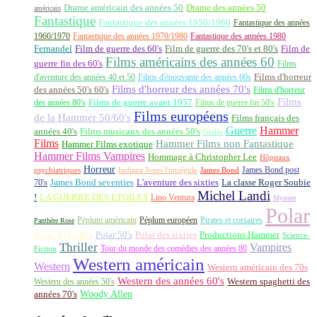
Drame américain des années 50
Drame des années 50
américain
Fantastique
Fantastique des années 1950/1960
Fantastique des années
1960/1970
Fantastique des années 1970/1980
Fantastique des années 1980
Fernandel
Film de guerre des 60's
Film de guerre des 70's et 80's
Film de
Films américains des années 60
guerre fin des 60's
Films
d'aventure des années 40 et 50
Films d'épouvante des années 60s
Films d'horreur
Films d'horreur des années 70's
des années 50's 60's
Films d'horreur
Films
des années 80's
Films de guerre avant 1957
Films de guerre fin 50's
Films européens
de la Hammer 50/60's
Films français des
Guerre
Hammer
années 40's
Films musicaux des années 50's
Giallo
Films
Hammer Films non Fantastique
Hammer Films exotique
Hammer Films Vampires
Hommage à Christopher Lee
Hôpitaux
Horreur
James Bond post
Indiana Jones l'intrépide
psychiatriques
James Bond
La classe Roger Soubie
70's
James Bond seventies
L'aventure des sixties
Michel Landi
!
LA GUERRE DES ETOILES
Lino Ventura
Mystère
Polar
Péplum américain
Péplum européen
Pirates et corsaires
Panthère Rose
Polar 30's / 40's
Polar 50's
Polar des sixties
Productions Hammer
Science-
Thriller
Vampires
Tour du monde des comédies des années 80
Fiction
Western américain
Western
Western américain des 70s
Western des années 60's
Western des années 50's
Western spaghetti des
Woody Allen
années 70's