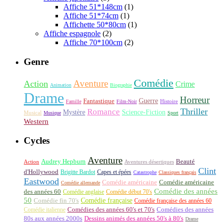
Affiche 51*148cm
(1)
Affiche 51*74cm
(1)
Affichette 50*80cm
(1)
Affiche espagnole
(2)
Affiche 70*100cm
(2)
Genre
Comédie
Aventure
Action
Crime
Animation
Biographie
Drame
Horreur
Fantastique
Guerre
Histoire
Famille
Film-Noir
Thriller
Romance
Science-Fiction
Mystère
Musical
Musique
Sport
Western
Cycles
Aventure
Audrey Hepburn
Beauté
Aventures désertiques
Action
Clint
d'Hollywood
Brigitte Bardot
Capes et épées
Catastrophe
Classiques français
Eastwood
Comédie américaine
Comédie américaine
Comédie allemande
Comédie des années
des années 60
Comédie anglaise
Comédie début 70's
50
Comédie française
Comédie fin 70's
Comédie française des années 60
Comédie italienne
Comédies des années 60's et 70's
Comédies des années
80s aux années 2000s
Dessins animés des années 50's à 80's
Drame