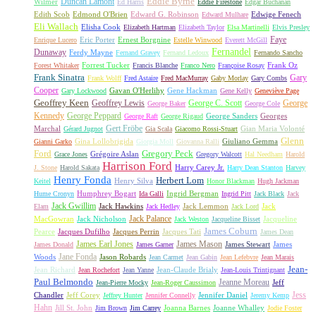
Duncan Lamont
Eddie Byrne
Wilmer
Ed Harris
Eddie Firestone
Edgar Buchanan
Edith Scob
Edmond O'Brien
Edward G. Robinson
Edwige Fenech
Edward Mulhare
Eli Wallach
Elisha Cook
Elizabeth Hartman
Elizabeth Taylor
Elsa Martinelli
Elvis Presley
Faye
Eric Porter
Ernest Borgnine
Enrique Lucero
Estelle Winwood
Everett McGill
Fernandel
Dunaway
Ferdy Mayne
Fernand Gravey
Fernand Ledoux
Fernando Sancho
Forrest Tucker
Frank Oz
Forest Whitaker
Francis Blanche
Franco Nero
Françoise Rosay
Frank Sinatra
Gary
Frank Wolff
Fred Astaire
Fred MacMurray
Gaby Morlay
Gary Combs
Cooper
Gavan O'Herlihy
Gene Hackman
Gary Lockwood
Gene Kelly
Geneviève Page
Geoffrey Keen
Geoffrey Lewis
George C. Scott
George
George Baker
George Cole
Kennedy
George Peppard
George Sanders
Georges
George Raft
George Rigaud
Gert Fröbe
Marchal
Gian Maria Volonté
Gérard Jugnot
Gia Scala
Giacomo Rossi-Stuart
Glenn
Gina Lollobrigida
Giuliano Gemma
Gianni Garko
Giorgia Moll
Giovanna Ralli
Gregory Peck
Ford
Grégoire Aslan
Grace Jones
Gregory Walcott
Hal Needham
Harold
Harrison Ford
Harry Carey Jr.
J. Stone
Harold Sakata
Harry Dean Stanton
Harvey
Henry Fonda
Herbert Lom
Henry Silva
Keitel
Honor Blackman
Hugh Jackman
Humphrey Bogart
Ingrid Bergman
Hume Cronyn
Ida Galli
Ingrid Pitt
Jack Black
Jack
Jack Gwillim
Jack Hawkins
Jack Lemmon
Jack
Elam
Jack Hedley
Jack Lord
Jack Palance
MacGowran
Jack Nicholson
Jacqueline
Jack Weston
Jacqueline Bisset
James Coburn
Pearce
Jacques Dufilho
Jacques Perrin
Jacques Tati
James Dean
James Earl Jones
James Mason
James Stewart
James
James Donald
James Garner
Jane Fonda
Woods
Jason Robards
Jean Carmet
Jean Gabin
Jean Lefebvre
Jean Marais
Jean-
Jean Richard
Jean-Claude Brialy
Jean Rochefort
Jean Yanne
Jean-Louis Trintignant
Paul Belmondo
Jeanne Moreau
Jeff
Jean-Pierre Mocky
Jean-Roger Caussimon
Jess
Chandler
Jeff Corey
Jennifer Daniel
Jeffrey Hunter
Jennifer Connelly
Jeremy Kemp
Hahn
Jill St. John
Joanna Barnes
Joanne Whalley
Jim Brown
Jim Carrey
Jodie Foster