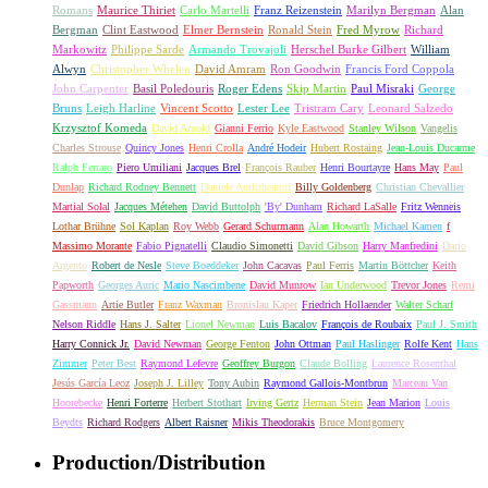
Romans
Maurice Thiriet
Carlo Martelli
Franz Reizenstein
Marilyn Bergman
Alan
Bergman
Clint Eastwood
Elmer Bernstein
Ronald Stein
Fred Myrow
Richard
Markowitz
Philippe Sarde
Armando Trovajoli
Herschel Burke Gilbert
William
Alwyn
Christopher Whelen
David Amram
Ron Goodwin
Francis Ford Coppola
John Carpenter
Basil Poledouris
Roger Edens
Skip Martin
Paul Misraki
George
Bruns
Leigh Harline
Vincent Scotto
Lester Lee
Tristram Cary
Leonard Salzedo
Krzysztof Komeda
David Arnold
Gianni Ferrio
Kyle Eastwood
Stanley Wilson
Vangelis
Charles Strouse
Quincy Jones
Henri Crolla
André Hodeir
Hubert Rostaing
Jean-Louis Ducarme
Ralph Ferraro
Piero Umiliani
Jacques Brel
François Rauber
Henri Bourtayre
Hans May
Paul
Dunlap
Richard Rodney Bennett
Daniele Amfitheatrof
Billy Goldenberg
Christian Chevallier
Martial Solal
Jacques Métehen
David Buttolph
'By' Dunham
Richard LaSalle
Fritz Wenneis
Lothar Brühne
Sol Kaplan
Roy Webb
Gerard Schurmann
Alan Howarth
Michael Kamen
f
Massimo Morante
Fabio Pignatelli
Claudio Simonetti
David Gibson
Harry Manfredini
Dario
Argento
Robert de Nesle
Steve Boeddeker
John Cacavas
Paul Ferris
Martin Böttcher
Keith
Papworth
Georges Auric
Mario Nascimbene
David Munrow
Ian Underwood
Trevor Jones
Remi
Gassmann
Artie Butler
Franz Waxman
Bronislau Kaper
Friedrich Hollaender
Walter Scharf
Nelson Riddle
Hans J. Salter
Lionel Newman
Luis Bacalov
François de Roubaix
Paul J. Smith
Harry Connick Jr.
David Newman
George Fenton
John Ottman
Paul Haslinger
Rolfe Kent
Hans
Zimmer
Peter Best
Raymond Lefevre
Geoffrey Burgon
Claude Bolling
Laurence Rosenthal
Jesús García Leoz
Joseph J. Lilley
Tony Aubin
Raymond Gallois-Montbrun
Marceau Van
Hoorebecke
Henri Forterre
Herbert Stothart
Irving Gertz
Herman Stein
Jean Marion
Louis
Beydts
Richard Rodgers
Albert Raisner
Mikis Theodorakis
Bruce Montgomery
Production/Distribution