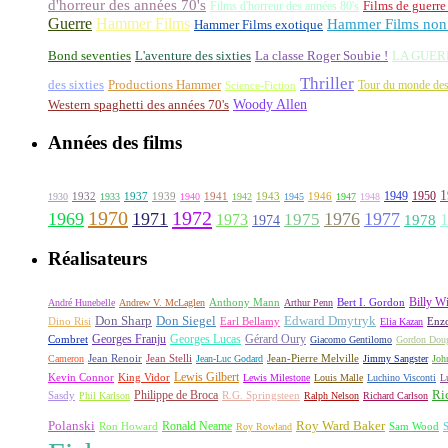
d'horreur des années 70's
Films d'horreur des années 80's
Films de guerre
Guerre
Hammer Films
Hammer Films non 
Hammer Films exotique
La classe Roger Soubie !
Bond seventies
L'aventure des sixties
LA GUER
Thriller
des sixties
Productions Hammer
Tour du monde des
Science-Fiction
Woody Allen
Western spaghetti des années 70's
Années des films
1
1949
1950
1932
1937
1939
1941
1943
1946
1930
1933
1940
1942
1945
1947
1948
1970
1972
1969
1971
1976
1977
1973
1975
1978
1974
Réalisateurs
Billy Wi
Anthony Mann
André Hunebelle
Andrew V. McLaglen
Arthur Penn
Bert I. Gordon
Don Sharp
Edward Dmytryk
Don Siegel
Dino Risi
Earl Bellamy
Elia Kazan
Enz
Georges Franju
Georges Lucas
Gérard Oury
Combret
Giacomo Gentilomo
Gordon Doug
Cameron
Jean Renoir
Jean Stelli
Jean-Luc Godard
Jean-Pierre Melville
Jimmy Sangster
Joh
Lewis Gilbert
King Vidor
Kevin Connor
Lewis Milestone
Louis Malle
Luchino Visconti
L
Ri
Philippe de Broca
Sasdy
Phil Karlson
R.G. Springsteen
Ralph Nelson
Richard Carlson
Polanski
Roy Ward Baker
Ron Howard
Ronald Neame
Roy Rowland
Sam Wood
S