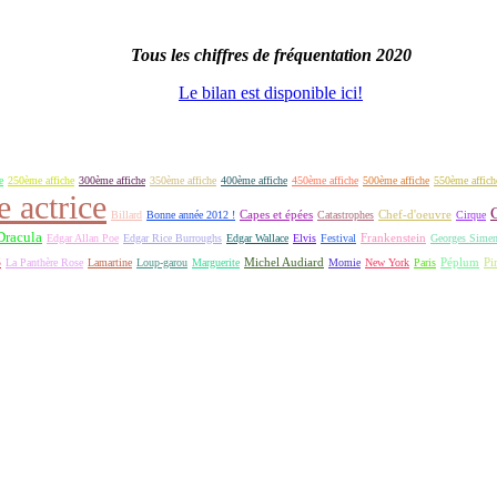
Tous les chiffres de fréquentation 2020
Le bilan est disponible ici!
e
250ème affiche
300ème affiche
350ème affiche
400ème affiche
450ème affiche
500ème affiche
550ème affich
e actrice
Capes et épées
Billard
Bonne année 2012 !
Catastrophes
Chef-d'oeuvre
Cirque
Dracula
Frankenstein
Edgar Allan Poe
Edgar Rice Burroughs
Edgar Wallace
Elvis
Festival
Georges Sime
S
Michel Audiard
Péplum
Pi
La Panthère Rose
Lamartine
Loup-garou
Marguerite
Momie
New York
Paris