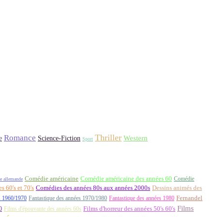
Thriller
Romance
Western
Science-Fiction
e
Sport
Comédie américaine
Comédie américaine des années 60
Comédie
e allemande
 60's et 70's
Comédies des années 80s aux années 2000s
Dessins animés des
Fernandel
s 1960/1970
Fantastique des années 1970/1980
Fantastique des années 1980
Films
0
Films d'épouvante des années 60s
Films d'horreur des années 50's 60's