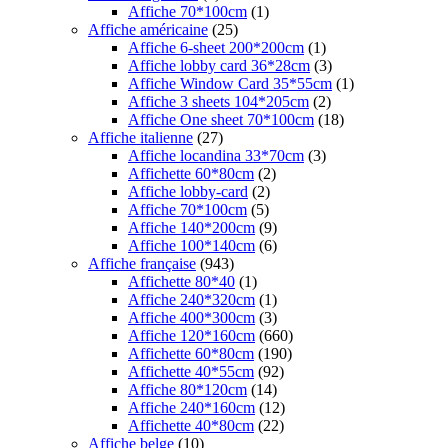
Affiche 70*100cm
(1)
Affiche américaine
(25)
Affiche 6-sheet 200*200cm
(1)
Affiche lobby card 36*28cm
(3)
Affiche Window Card 35*55cm
(1)
Affiche 3 sheets 104*205cm
(2)
Affiche One sheet 70*100cm
(18)
Affiche italienne
(27)
Affiche locandina 33*70cm
(3)
Affichette 60*80cm
(2)
Affiche lobby-card
(2)
Affiche 70*100cm
(5)
Affiche 140*200cm
(9)
Affiche 100*140cm
(6)
Affiche française
(943)
Affichette 80*40
(1)
Affiche 240*320cm
(1)
Affiche 400*300cm
(3)
Affiche 120*160cm
(660)
Affichette 60*80cm
(190)
Affichette 40*55cm
(92)
Affiche 80*120cm
(14)
Affiche 240*160cm
(12)
Affichette 40*80cm
(22)
Affiche belge
(10)