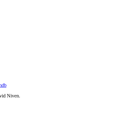
mdb
avid Niven.