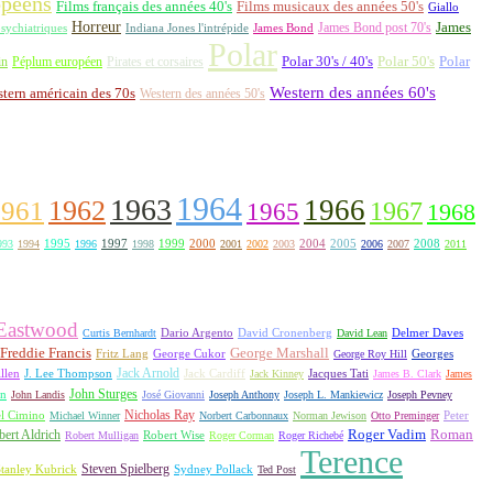
opéens
Films français des années 40's
Films musicaux des années 50's
Giallo
Horreur
James Bond post 70's
James
Indiana Jones l'intrépide
sychiatriques
James Bond
Polar
Polar 30's / 40's
Polar 50's
Polar
in
Péplum européen
Pirates et corsaires
Western des années 60's
tern américain des 70s
Western des années 50's
1964
1963
1962
1966
1961
1967
1965
1968
1995
1997
1999
2000
2004
2005
2008
993
1994
1996
1998
2001
2002
2003
2006
2007
2011
 Eastwood
David Cronenberg
Curtis Bernhardt
Dario Argento
David Lean
Delmer Daves
Freddie Francis
George Marshall
Fritz Lang
George Cukor
George Roy Hill
Georges
Jack Arnold
Jacques Tati
llen
J. Lee Thompson
Jack Cardiff
Jack Kinney
James B. Clark
James
John Sturges
on
John Landis
José Giovanni
Joseph Anthony
Joseph L. Mankiewicz
Joseph Pevney
l Cimino
Nicholas Ray
Michael Winner
Norbert Carbonnaux
Norman Jewison
Otto Preminger
Peter
Roger Vadim
Roman
ert Aldrich
Robert Mulligan
Robert Wise
Roger Corman
Roger Richebé
Terence
Steven Spielberg
tanley Kubrick
Sydney Pollack
Ted Post