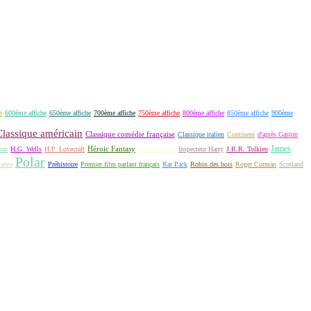
e
600ème affiche
650ème affiche
700ème affiche
750ème affiche
800ème affiche
850ème affiche
900ème
Classique américain
Classique comédie française
Classique italien
Continent
d'après Gaston
James
Héroic Fantasy
non
H.G. Wells
H.P. Lovecraft
Indiana Jones
Inspecteur Harry
J.R.R. Tolkien
Polar
rates
Préhistoire
Premier film parlant français
Rat Pack
Robin des bois
Roger Corman
Scotland