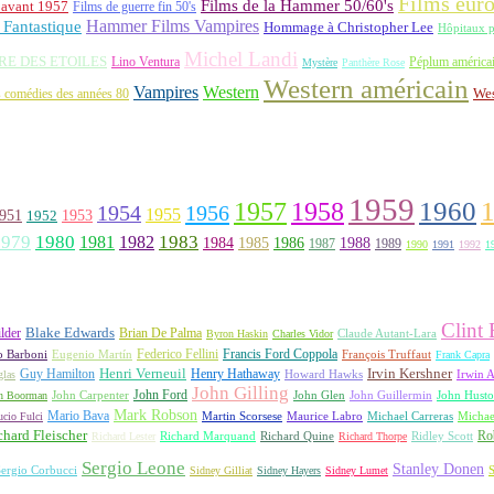
Films eur
Films de la Hammer 50/60's
 avant 1957
Films de guerre fin 50's
Hammer Films Vampires
Fantastique
Hommage à Christopher Lee
Hôpitaux p
Michel Landi
RE DES ETOILES
Lino Ventura
Péplum américa
Mystère
Panthère Rose
Western américain
Vampires
Western
 comédies des années 80
Wes
1959
1957
1960
1958
1956
1954
1955
951
1952
1953
1979
1980
1981
1983
1982
1984
1985
1986
1988
1987
1989
1990
1991
1992
1
Clint
lder
Blake Edwards
Brian De Palma
Claude Autant-Lara
Byron Haskin
Charles Vidor
Francis Ford Coppola
Federico Fellini
François Truffaut
o Barboni
Eugenio Martín
Frank Capra
Irvin Kershner
Henri Verneuil
Henry Hathaway
Guy Hamilton
las
Howard Hawks
Irwin A
John Gilling
John Carpenter
John Ford
John Hust
n Boorman
John Glen
John Guillermin
Mark Robson
Mario Bava
Michael Carreras
Michae
ucio Fulci
Martin Scorsese
Maurice Labro
chard Fleischer
Richard Quine
Ridley Scott
Rob
Richard Lester
Richard Marquand
Richard Thorpe
Sergio Leone
Stanley Donen
S
ergio Corbucci
Sidney Gilliat
Sidney Hayers
Sidney Lumet