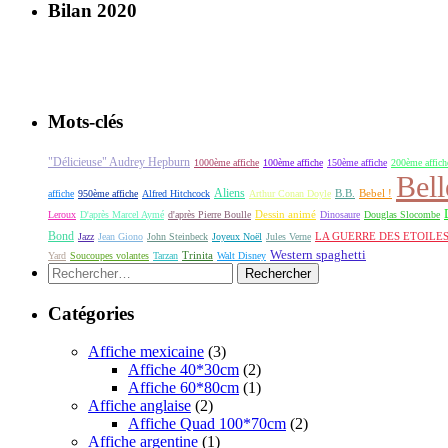
Bilan 2020
Mots-clés
"Délicieuse" Audrey Hepburn
1000ème affiche
100ème affiche
150ème affiche
200ème affich
Bell
Aliens
B.B.
Bebel !
affiche
950ème affiche
Alfred Hitchcock
Arthur Conan Doyle
Dessin animé
Leroux
D'après Marcel Aymé
d'après Pierre Boulle
Dinosaure
Douglas Slocombe
Bond
LA GUERRE DES ETOILE
Jazz
Jean Giono
John Steinbeck
Joyeux Noël
Jules Verne
Western spaghetti
Yard
Soucoupes volantes
Tarzan
Trinita
Walt Disney
Rechercher :
Catégories
Affiche mexicaine
(3)
Affiche 40*30cm
(2)
Affiche 60*80cm
(1)
Affiche anglaise
(2)
Affiche Quad 100*70cm
(2)
Affiche argentine
(1)