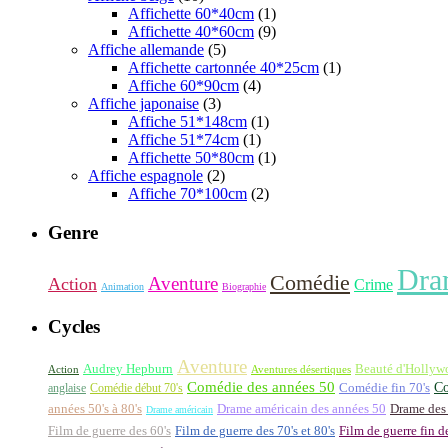
Affichette 60*40cm
(1)
Affichette 40*60cm
(9)
Affiche allemande
(5)
Affichette cartonnée 40*25cm
(1)
Affiche 60*90cm
(4)
Affiche japonaise
(3)
Affiche 51*148cm
(1)
Affiche 51*74cm
(1)
Affichette 50*80cm
(1)
Affiche espagnole
(2)
Affiche 70*100cm
(2)
Genre
Dra
Comédie
Aventure
Action
Crime
Animation
Biographie
Cycles
Aventure
Audrey Hepburn
Beauté d'Hollyw
Aventures désertiques
Action
Comédie des années 50
Co
anglaise
Comédie début 70's
Comédie fin 70's
années 50's à 80's
Drame américain des années 50
Drame des
Drame américain
Film de guerre des 60's
Film de guerre des 70's et 80's
Film de guerre fin d