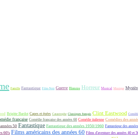
me
Horreur
Fantastique
Guerre
Mystèr
Histoire
Famille
Film-Noir
Musical
Musique
Clint Eastwood
ood
Brigitte Bardot
Capes et épées
Catastrophe
Classiques français
Comédi
médie française
Comédie française des années 60
Comédie italienne
Comédies des années
Fantastique
 années 50
Fantastique des années 1950/1960
Fantastique des année
Films américains des années 60
es 60's
Films d'aventure des années 40 et 5