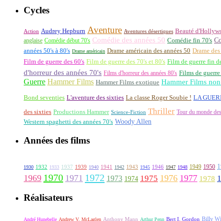
Cycles
Aventure
Audrey Hepburn
Beauté d'Hollyw
Aventures désertiques
Action
Comédie des années 50
Co
anglaise
Comédie début 70's
Comédie fin 70's
années 50's à 80's
Drame américain des années 50
Drame des
Drame américain
Film de guerre des 60's
Film de guerre des 70's et 80's
Film de guerre fin d
d'horreur des années 70's
Films d'horreur des années 80's
Films de guerre
Guerre
Hammer Films
Hammer Films non 
Hammer Films exotique
La classe Roger Soubie !
Bond seventies
L'aventure des sixties
LA GUER
Thriller
des sixties
Productions Hammer
Tour du monde des
Science-Fiction
Woody Allen
Western spaghetti des années 70's
Années des films
1
1949
1950
1932
1937
1939
1941
1943
1946
1930
1933
1940
1942
1945
1947
1948
1970
1972
1969
1971
1976
1977
1973
1975
1978
1974
Réalisateurs
Billy Wi
Anthony Mann
André Hunebelle
Andrew V. McLaglen
Arthur Penn
Bert I. Gordon