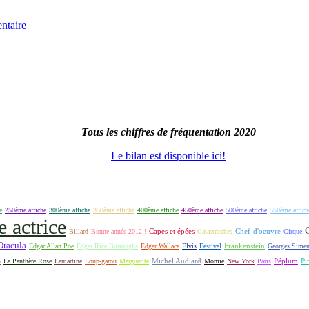
ntaire
Tous les chiffres de fréquentation 2020
Le bilan est disponible ici!
e
250ème affiche
300ème affiche
350ème affiche
400ème affiche
450ème affiche
500ème affiche
550ème affich
e actrice
Capes et épées
Billard
Bonne année 2012 !
Catastrophes
Chef-d'oeuvre
Cirque
Dracula
Frankenstein
Edgar Allan Poe
Edgar Rice Burroughs
Edgar Wallace
Elvis
Festival
Georges Sime
S
Michel Audiard
Péplum
Pi
La Panthère Rose
Lamartine
Loup-garou
Marguerite
Momie
New York
Paris