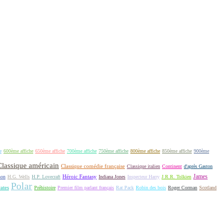
e
600ème affiche
650ème affiche
700ème affiche
750ème affiche
800ème affiche
850ème affiche
900ème
Classique américain
Classique comédie française
Classique italien
Continent
d'après Gaston
James
Héroic Fantasy
non
H.G. Wells
H.P. Lovecraft
Indiana Jones
Inspecteur Harry
J.R.R. Tolkien
Polar
rates
Préhistoire
Premier film parlant français
Rat Pack
Robin des bois
Roger Corman
Scotland