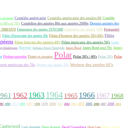
Comédie américaine
Comédie américaine des années 60
Comédie
e allemande
 60's et 70's
Comédies des années 80s aux années 2000s
Dessins animés des
Fernandel
s 1960/1970
Fantastique des années 1970/1980
Fantastique des années 1980
Films
0
Films d'épouvante des années 60s
Films d'horreur des années 50's 60's
opéens
Films français des années 40's
Films musicaux des années 50's
Giallo
Horreur
James Bond post 70's
James
Indiana Jones l'intrépide
sychiatriques
James Bond
Polar
Polar 30's / 40's
Polar 50's
Polar
in
Péplum européen
Pirates et corsaires
Western des années 60's
tern américain des 70s
Western des années 50's
1964
1963
1962
1966
1961
1967
1965
1968
1995
1997
1999
2000
2004
2005
2008
993
1994
1996
1998
2001
2002
2003
2006
2007
2011
 Eastwood
David Cronenberg
Curtis Bernhardt
Dario Argento
David Lean
Delmer Daves