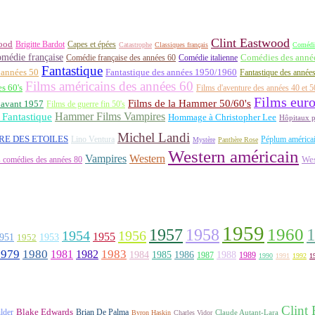
Clint Eastwood
ood
Brigitte Bardot
Capes et épées
Catastrophe
Classiques français
Comédi
médie française
Comédie française des années 60
Comédie italienne
Comédies des années
Fantastique
 années 50
Fantastique des années 1950/1960
Fantastique des année
Films américains des années 60
es 60's
Films d'aventure des années 40 et 5
Films eur
Films de la Hammer 50/60's
 avant 1957
Films de guerre fin 50's
Hammer Films Vampires
Fantastique
Hommage à Christopher Lee
Hôpitaux p
Michel Landi
RE DES ETOILES
Lino Ventura
Péplum américa
Mystère
Panthère Rose
Western américain
Vampires
Western
 comédies des années 80
Wes
1959
1957
1960
1958
1956
1954
1955
951
1952
1953
1979
1980
1981
1983
1982
1984
1985
1986
1988
1987
1989
1990
1991
1992
1
Clint
lder
Blake Edwards
Brian De Palma
Claude Autant-Lara
Byron Haskin
Charles Vidor