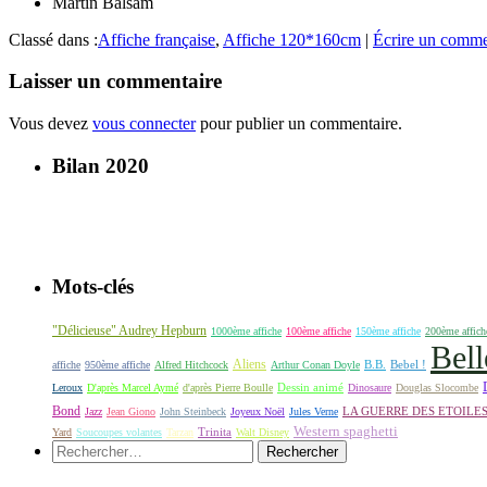
Martin Balsam
Classé dans :
Affiche française
,
Affiche 120*160cm
|
Écrire un comme
Laisser un commentaire
Vous devez
vous connecter
pour publier un commentaire.
Bilan 2020
Mots-clés
"Délicieuse" Audrey Hepburn
1000ème affiche
100ème affiche
150ème affiche
200ème affich
Bell
Aliens
B.B.
Bebel !
affiche
950ème affiche
Alfred Hitchcock
Arthur Conan Doyle
Dessin animé
Leroux
D'après Marcel Aymé
d'après Pierre Boulle
Dinosaure
Douglas Slocombe
Bond
LA GUERRE DES ETOILE
Jazz
Jean Giono
John Steinbeck
Joyeux Noël
Jules Verne
Western spaghetti
Yard
Soucoupes volantes
Tarzan
Trinita
Walt Disney
Rechercher :