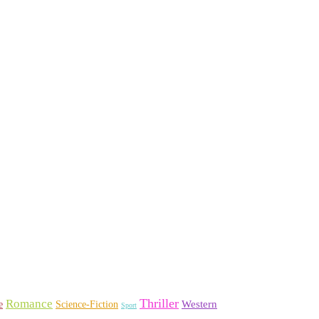
Thriller
Romance
Western
Science-Fiction
e
Sport