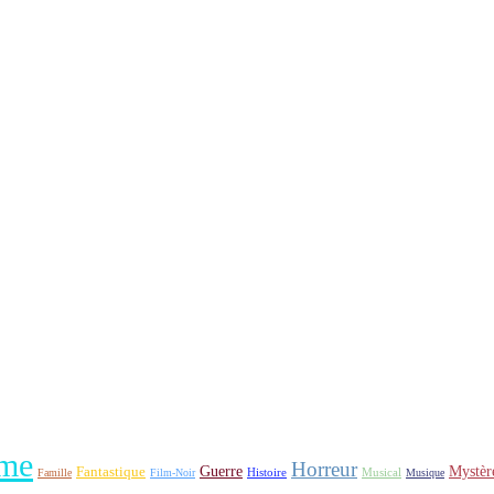
me
Horreur
Fantastique
Guerre
Mystèr
Histoire
Famille
Film-Noir
Musical
Musique