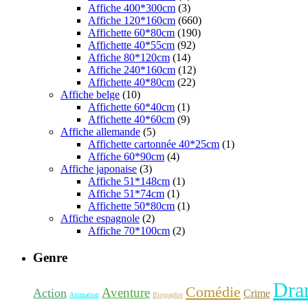
Affiche 400*300cm
(3)
Affiche 120*160cm
(660)
Affichette 60*80cm
(190)
Affichette 40*55cm
(92)
Affiche 80*120cm
(14)
Affiche 240*160cm
(12)
Affichette 40*80cm
(22)
Affiche belge
(10)
Affichette 60*40cm
(1)
Affichette 40*60cm
(9)
Affiche allemande
(5)
Affichette cartonnée 40*25cm
(1)
Affiche 60*90cm
(4)
Affiche japonaise
(3)
Affiche 51*148cm
(1)
Affiche 51*74cm
(1)
Affichette 50*80cm
(1)
Affiche espagnole
(2)
Affiche 70*100cm
(2)
Genre
Dra
Comédie
Aventure
Action
Crime
Animation
Biographie