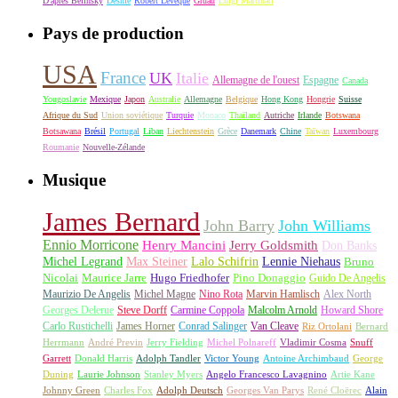
D'après Belinsky
Desmé
Robert Lévèque
Gruau
Luigi Martinati
Pays de production
USA
France
UK
Italie
Allemagne de l'ouest
Espagne
Canada
Yougoslavie
Mexique
Japon
Australie
Allemagne
Belgique
Hong Kong
Hongrie
Suisse
Afrique du Sud
Union soviétique
Turquie
Monaco
Thaïland
Autriche
Irlande
Botswana
Botsawana
Brésil
Portugal
Liban
Liechtenstein
Grèce
Danemark
Chine
Taïwan
Luxembourg
Roumanie
Nouvelle-Zélande
Musique
James Bernard
John Barry
John Williams
Ennio Morricone
Henry Mancini
Jerry Goldsmith
Don Banks
Michel Legrand
Max Steiner
Lalo Schifrin
Lennie Niehaus
Bruno
Nicolai
Maurice Jarre
Hugo Friedhofer
Pino Donaggio
Guido De Angelis
Maurizio De Angelis
Michel Magne
Nino Rota
Marvin Hamlisch
Alex North
Georges Delerue
Steve Dorff
Carmine Coppola
Malcolm Arnold
Howard Shore
Carlo Rustichelli
James Horner
Conrad Salinger
Van Cleave
Riz Ortolani
Bernard
Herrmann
André Previn
Jerry Fielding
Michel Polnareff
Vladimir Cosma
Snuff
Garrett
Donald Harris
Adolph Tandler
Victor Young
Antoine Archimbaud
George
Duning
Laurie Johnson
Stanley Myers
Angelo Francesco Lavagnino
Artie Kane
Johnny Green
Charles Fox
Adolph Deutsch
Georges Van Parys
René Cloërec
Alain