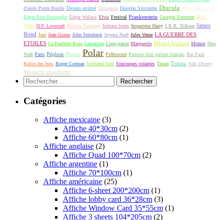
Dracula
Dessin animé
d'après Pierre Boulle
Dinosaure
Douglas Slocombe
Edgar Allan Poe
Frankenstein
Edgar Rice Burroughs
Edgar Wallace
Elvis
Festival
Georges Simenon
H.G.
James
Héroic Fantasy
Wells
H.P. Lovecraft
Indiana Jones
Inspecteur Harry
J.R.R. Tolkien
Bond
LA GUERRE DES
Jazz
Jean Giono
John Steinbeck
Joyeux Noël
Jules Verne
ETOILES
Michel Audiard
La Panthère Rose
Lamartine
Loup-garou
Marguerite
Momie
New
Polar
Péplum
Pirates
York
Paris
Préhistoire
Premier film parlant français
Rat Pack
Robin des bois
Roger Corman
Scotland Yard
Soucoupes volantes
Tarzan
Trinita
Walt Disney
Western spaghetti
Rechercher :
Catégories
Affiche mexicaine
(3)
Affiche 40*30cm
(2)
Affiche 60*80cm
(1)
Affiche anglaise
(2)
Affiche Quad 100*70cm
(2)
Affiche argentine
(1)
Affiche 70*100cm
(1)
Affiche américaine
(25)
Affiche 6-sheet 200*200cm
(1)
Affiche lobby card 36*28cm
(3)
Affiche Window Card 35*55cm
(1)
Affiche 3 sheets 104*205cm
(2)