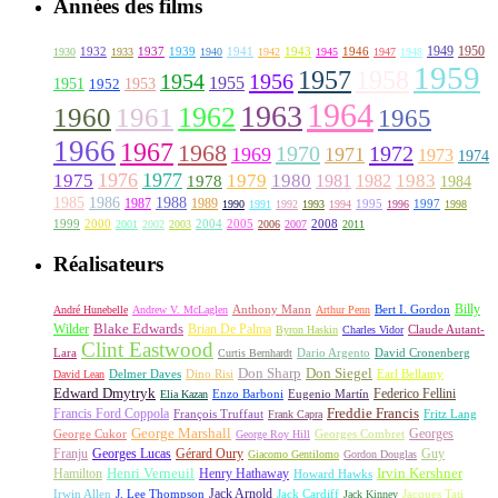
Années des films
1949
1950
1932
1937
1939
1941
1943
1946
1930
1933
1940
1942
1945
1947
1948
1959
1957
1958
1956
1954
1955
1951
1952
1953
1964
1963
1962
1960
1961
1965
1966
1967
1968
1970
1972
1969
1971
1973
1974
1976
1977
1975
1979
1980
1981
1983
1978
1982
1984
1985
1986
1988
1987
1989
1995
1997
1990
1991
1992
1993
1994
1996
1998
1999
2000
2004
2005
2008
2001
2002
2003
2006
2007
2011
Réalisateurs
Billy
Anthony Mann
André Hunebelle
Andrew V. McLaglen
Arthur Penn
Bert I. Gordon
Wilder
Blake Edwards
Brian De Palma
Claude Autant-
Byron Haskin
Charles Vidor
Clint Eastwood
Lara
David Cronenberg
Curtis Bernhardt
Dario Argento
Don Sharp
Don Siegel
David Lean
Delmer Daves
Dino Risi
Earl Bellamy
Edward Dmytryk
Federico Fellini
Elia Kazan
Enzo Barboni
Eugenio Martín
Freddie Francis
Francis Ford Coppola
François Truffaut
Fritz Lang
Frank Capra
George Marshall
George Cukor
Georges
George Roy Hill
Georges Combret
Franju
Georges Lucas
Gérard Oury
Guy
Giacomo Gentilomo
Gordon Douglas
Irvin Kershner
Henri Verneuil
Henry Hathaway
Hamilton
Howard Hawks
Jack Arnold
Jacques Tati
Irwin Allen
J. Lee Thompson
Jack Cardiff
Jack Kinney