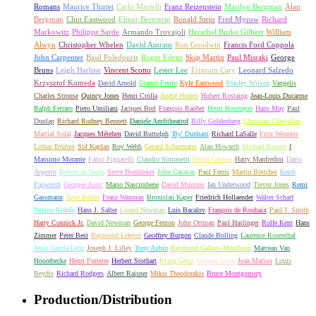
Romans
Maurice Thiriet
Carlo Martelli
Franz Reizenstein
Marilyn Bergman
Alan
Bergman
Clint Eastwood
Elmer Bernstein
Ronald Stein
Fred Myrow
Richard
Markowitz
Philippe Sarde
Armando Trovajoli
Herschel Burke Gilbert
William
Alwyn
Christopher Whelen
David Amram
Ron Goodwin
Francis Ford Coppola
John Carpenter
Basil Poledouris
Roger Edens
Skip Martin
Paul Misraki
George
Bruns
Leigh Harline
Vincent Scotto
Lester Lee
Tristram Cary
Leonard Salzedo
Krzysztof Komeda
David Arnold
Gianni Ferrio
Kyle Eastwood
Stanley Wilson
Vangelis
Charles Strouse
Quincy Jones
Henri Crolla
André Hodeir
Hubert Rostaing
Jean-Louis Ducarme
Ralph Ferraro
Piero Umiliani
Jacques Brel
François Rauber
Henri Bourtayre
Hans May
Paul
Dunlap
Richard Rodney Bennett
Daniele Amfitheatrof
Billy Goldenberg
Christian Chevallier
Martial Solal
Jacques Métehen
David Buttolph
'By' Dunham
Richard LaSalle
Fritz Wenneis
Lothar Brühne
Sol Kaplan
Roy Webb
Gerard Schurmann
Alan Howarth
Michael Kamen
f
Massimo Morante
Fabio Pignatelli
Claudio Simonetti
David Gibson
Harry Manfredini
Dario
Argento
Robert de Nesle
Steve Boeddeker
John Cacavas
Paul Ferris
Martin Böttcher
Keith
Papworth
Georges Auric
Mario Nascimbene
David Munrow
Ian Underwood
Trevor Jones
Remi
Gassmann
Artie Butler
Franz Waxman
Bronislau Kaper
Friedrich Hollaender
Walter Scharf
Nelson Riddle
Hans J. Salter
Lionel Newman
Luis Bacalov
François de Roubaix
Paul J. Smith
Harry Connick Jr.
David Newman
George Fenton
John Ottman
Paul Haslinger
Rolfe Kent
Hans
Zimmer
Peter Best
Raymond Lefevre
Geoffrey Burgon
Claude Bolling
Laurence Rosenthal
Jesús García Leoz
Joseph J. Lilley
Tony Aubin
Raymond Gallois-Montbrun
Marceau Van
Hoorebecke
Henri Forterre
Herbert Stothart
Irving Gertz
Herman Stein
Jean Marion
Louis
Beydts
Richard Rodgers
Albert Raisner
Mikis Theodorakis
Bruce Montgomery
Production/Distribution