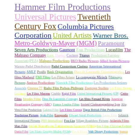
Hammer Film Productions
Universal Pictures
Twentieth
Century Fox
Columbia Pictures
Corporation
United Artists
Warner Bros.
Metro-Goldwyn-Mayer (MGM)
Paramount
Seven Arts Productions
Gaumont
Eon Productions
Lucasfilm
The
Malpaso Company
Lux
Danjaq
Cocinor
Titanus
Produzioni Europee
Associati (PEA)
Malpaso Productions
RKO Radio Pictures
Allied Artists Pictures
Warner-Pathé Distributors
Pathé Consortium Cinéma
American International
Pictures
AMLF
Prodis
Rank Organisation
Dino de Laurentiis Cinematografica
Les
films Marbeuf
EMI Films
Les Films Ariane
La compagnie Mirisch
Filmways
Pictures
Amicus Productions
Warwick Film Productions
Les Productions Artistes
Associés
Cinema 77
Rialto Film Preben-Philipsen
Zoetrope Studios
Les Films Jacques
Leitienne
Les Films Marceau
Cinédis
Rapid Film
United International Pictures (UIP)
Cerito
Films
Mondex Films
Dino De Laurentiis Company
Les films Fernand Rivers
American
Broadcasting Company (ABC)
Franco London Films
Societé Cinématographique Lyre
Alta
Vista Film Production
Galatea Film
Les Films Corona
Tigon British Film Productions
Touchstone Pictures
Avala Film
Europrodis
Edward Small Productions
Leone Film
Selznick
International Pictures
PSO International
Fox-Lira
Village Roadshow Pictures
Atlántida Films
Mars Film
Société Nouvelle des Établissements Gaumont (SNEG)
Les Films Christian Fechner
Dania Film
Les Films Georges Muller (FGM)
Hawk Films
Walt Disney Productions
Specta