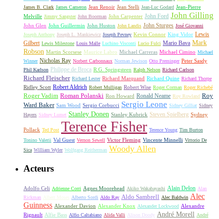
James B. Clark
James Cameron
Jean Renoir
Jean Stelli
Jean-Luc Godard
Jean-Pierre
John Gilling
John Carpenter
John Ford
Melville
Jimmy Sangster
John Boorman
John Sturges
John Huston
John Glen
John Guillermin
John Landis
José Giovanni
Lewis
King Vidor
Joseph Anthony
Joseph L. Mankiewicz
Joseph Pevney
Kevin Connor
Mark
Gilbert
Mario Bava
Lewis Milestone
Louis Malle
Luchino Visconti
Lucio Fulci
Robson
Michael Carreras
Michael Cimino
Martin Scorsese
Maurice Labro
Michael
Nicholas Ray
Winner
Norbert Carbonnaux
Norman Jewison
Otto Preminger
Peter Sasdy
Philippe de Broca
Phil Karlson
R.G. Springsteen
Ralph Nelson
Richard Carlson
Richard Fleischer
Richard Quine
Richard Lester
Richard Marquand
Richard Thorpe
Ridley Scott
Robert Aldrich
Robert Mulligan
Robert Wise
Roger Corman
Roger Richebé
Roger Vadim
Roman Polanski
Roy
Ron Howard
Ronald Neame
Roy Rowland
Sergio Leone
Ward Baker
Sam Wood
Sergio Corbucci
Sidney Gilliat
Sidney
Stanley Donen
Steven Spielberg
Stanley Kubrick
Sydney
Hayers
Sidney Lumet
Terence Fisher
Pollack
Ted Post
Terence Young
Tim Burton
Val Guest
Vincente Minnelli
Tonino Valerii
Vernon Sewell
Victor Fleming
Vittorio De
Woody Allen
Sica
William Wyler
Wolfgang Reitherman
Acteurs
Alain Delon
Adolfo Celi
Agnes Moorehead
Adrienne Corri
Akiko Wakabayashi
Alan
Alec
Aldo Sambrell
Rickman
Albert Moses
Alberto Sordi
Aldo Ray
Alec Baldwin
Guinness
Alexander Davion
Alexander Knox
Alexandre
Alexander Lockwood
André Morell
Rignault
Alfie Bass
Alfio Caltabiano
Alida Valli
Alison Doody
André