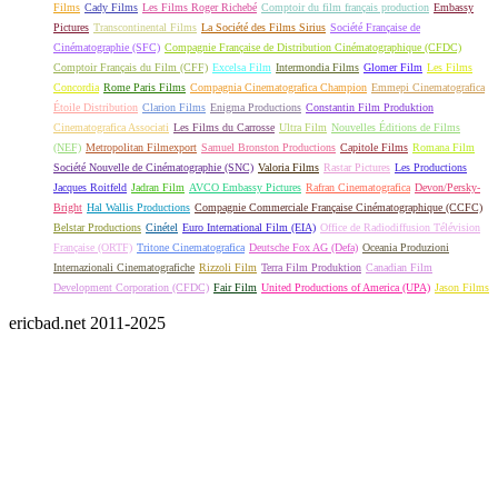
Films
Cady Films
Les Films Roger Richebé
Comptoir du film français production
Embassy
Pictures
Transcontinental Films
La Société des Films Sirius
Société Française de
Cinématographie (SFC)
Compagnie Française de Distribution Cinématographique (CFDC)
Comptoir Français du Film (CFF)
Excelsa Film
Intermondia Films
Glomer Film
Les Films
Concordia
Rome Paris Films
Compagnia Cinematografica Champion
Emmepi Cinematografica
Étoile Distribution
Clarion Films
Enigma Productions
Constantin Film Produktion
Cinematografica Associati
Les Films du Carrosse
Ultra Film
Nouvelles Éditions de Films
(NEF)
Metropolitan Filmexport
Samuel Bronston Productions
Capitole Films
Romana Film
Société Nouvelle de Cinématographie (SNC)
Valoria Films
Rastar Pictures
Les Productions
Jacques Roitfeld
Jadran Film
AVCO Embassy Pictures
Rafran Cinematografica
Devon/Persky-
Bright
Hal Wallis Productions
Compagnie Commerciale Française Cinématographique (CCFC)
Belstar Productions
Cinétel
Euro International Film (EIA)
Office de Radiodiffusion Télévision
Française (ORTF)
Tritone Cinematografica
Deutsche Fox AG (Defa)
Oceania Produzioni
Internazionali Cinematografiche
Rizzoli Film
Terra Film Produktion
Canadian Film
Development Corporation (CFDC)
Fair Film
United Productions of America (UPA)
Jason Films
ericbad.net 2011-2025