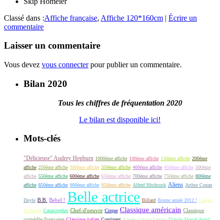
Skip Homeier
Classé dans :
Affiche française
,
Affiche 120*160cm
|
Écrire un
commentaire
Laisser un commentaire
Vous devez
vous connecter
pour publier un commentaire.
Bilan 2020
Tous les chiffres de fréquentation 2020
Le bilan est disponible ici!
Mots-clés
"Délicieuse" Audrey Hepburn
1000ème affiche
100ème affiche
150ème affiche
200ème
affiche
250ème affiche
300ème affiche
350ème affiche
400ème affiche
450ème affiche
500ème
affiche
550ème affiche
600ème affiche
650ème affiche
700ème affiche
750ème affiche
800ème
Aliens
affiche
850ème affiche
900ème affiche
950ème affiche
Alfred Hitchcock
Arthur Conan
Belle actrice
B.B.
Bebel !
Capes
Doyle
Billard
Bonne année 2012 !
Classique américain
et épées
Classique
Catastrophes
Chef-d'oeuvre
Cirque
comédie française
Classique italien
Continent
d'après Gaston Leroux
D'après Marcel Aymé