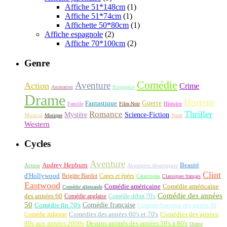
Affiche 51*148cm
(1)
Affiche 51*74cm
(1)
Affichette 50*80cm
(1)
Affiche espagnole
(2)
Affiche 70*100cm
(2)
Genre
Comédie
Aventure
Action
Crime
Animation
Biographie
Drame
Horreur
Fantastique
Guerre
Histoire
Famille
Film-Noir
Thriller
Romance
Science-Fiction
Mystère
Musical
Musique
Sport
Western
Cycles
Aventure
Audrey Hepburn
Beauté
Aventures désertiques
Action
Clint
d'Hollywood
Brigitte Bardot
Capes et épées
Catastrophe
Classiques français
Eastwood
Comédie américaine
Comédie américaine
Comédie allemande
Comédie des années
des années 60
Comédie anglaise
Comédie début 70's
50
Comédie française
Comédie fin 70's
Comédie française des années 60
Comédie italienne
Comédies des années 60's et 70's
Comédies des années
80s aux années 2000s
Dessins animés des années 50's à 80's
Drame