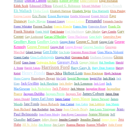
Duncan Lamont
Eddie Byrne
Wilmer
Ed Harris
Eddie Firestone
Edgar Buchanan
Edith Scob
Edmond O'Brien
Edward G. Robinson
Edwige Fenech
Edward Mulhare
Eli Wallach
Elisha Cook
Elizabeth Hartman
Elizabeth Taylor
Elsa Martinelli
Elvis Presley
Faye
Eric Porter
Ernest Borgnine
Enrique Lucero
Estelle Winwood
Everett McGill
Fernandel
Dunaway
Ferdy Mayne
Fernand Gravey
Fernand Ledoux
Fernando Sancho
Forrest Tucker
Frank Oz
Forest Whitaker
Francis Blanche
Franco Nero
Françoise Rosay
Frank Sinatra
Gary
Frank Wolff
Fred Astaire
Fred MacMurray
Gaby Morlay
Gary Combs
Cooper
Gavan O'Herlihy
Gene Hackman
Gary Lockwood
Gene Kelly
Geneviève Page
Geoffrey Keen
Geoffrey Lewis
George C. Scott
George
George Baker
George Cole
Kennedy
George Peppard
George Sanders
Georges
George Raft
George Rigaud
Gert Fröbe
Marchal
Gian Maria Volonté
Gérard Jugnot
Gia Scala
Giacomo Rossi-Stuart
Glenn
Gina Lollobrigida
Giuliano Gemma
Gianni Garko
Giorgia Moll
Giovanna Ralli
Gregory Peck
Ford
Grégoire Aslan
Grace Jones
Gregory Walcott
Hal Needham
Harold
Harrison Ford
Harry Carey Jr.
J. Stone
Harold Sakata
Harry Dean Stanton
Harvey
Henry Fonda
Herbert Lom
Henry Silva
Keitel
Honor Blackman
Hugh Jackman
Humphrey Bogart
Ingrid Bergman
Hume Cronyn
Ida Galli
Ingrid Pitt
Jack Black
Jack
Jack Gwillim
Jack Hawkins
Jack Lemmon
Jack
Elam
Jack Hedley
Jack Lord
Jack Palance
MacGowran
Jack Nicholson
Jacqueline
Jack Weston
Jacqueline Bisset
James Coburn
Pearce
Jacques Dufilho
Jacques Perrin
Jacques Tati
James Dean
James Earl Jones
James Mason
James Stewart
James
James Donald
James Garner
Jane Fonda
Woods
Jason Robards
Jean Carmet
Jean Gabin
Jean Lefebvre
Jean Marais
Jean-
Jean Richard
Jean-Claude Brialy
Jean Rochefort
Jean Yanne
Jean-Louis Trintignant
Paul Belmondo
Jeanne Moreau
Jeff
Jean-Pierre Mocky
Jean-Roger Caussimon
Jess
Chandler
Jeff Corey
Jennifer Daniel
Jeffrey Hunter
Jennifer Connelly
Jeremy Kemp
Hahn
Jill St. John
Joanna Barnes
Joanne Whalley
Jim Brown
Jim Carrey
Jodie Foster