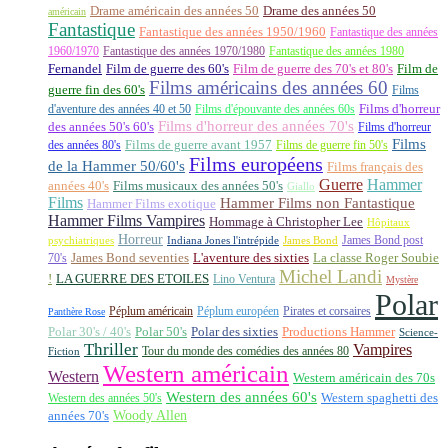
Drame américain des années 50
Drame des années 50
américain
Fantastique
Fantastique des années 1950/1960
Fantastique des années
1960/1970
Fantastique des années 1970/1980
Fantastique des années 1980
Fernandel
Film de guerre des 60's
Film de guerre des 70's et 80's
Film de
Films américains des années 60
guerre fin des 60's
Films
d'aventure des années 40 et 50
Films d'épouvante des années 60s
Films d'horreur
Films d'horreur des années 70's
des années 50's 60's
Films d'horreur
Films
des années 80's
Films de guerre avant 1957
Films de guerre fin 50's
Films européens
de la Hammer 50/60's
Films français des
Guerre
Hammer
années 40's
Films musicaux des années 50's
Giallo
Films
Hammer Films non Fantastique
Hammer Films exotique
Hammer Films Vampires
Hommage à Christopher Lee
Hôpitaux
Horreur
James Bond post
Indiana Jones l'intrépide
psychiatriques
James Bond
La classe Roger Soubie
70's
James Bond seventies
L'aventure des sixties
Michel Landi
!
LA GUERRE DES ETOILES
Lino Ventura
Mystère
Polar
Péplum américain
Péplum européen
Pirates et corsaires
Panthère Rose
Polar 30's / 40's
Polar 50's
Polar des sixties
Productions Hammer
Science-
Thriller
Vampires
Tour du monde des comédies des années 80
Fiction
Western américain
Western
Western américain des 70s
Western des années 60's
Western des années 50's
Western spaghetti des
Woody Allen
années 70's