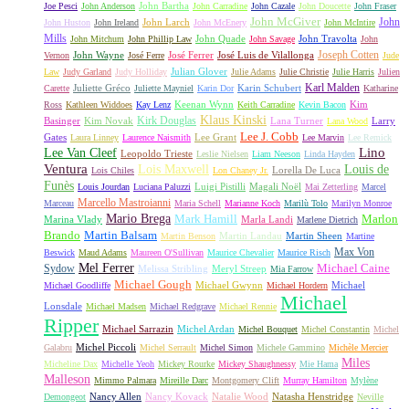
John Bartha
Joe Pesci
John Anderson
John Carradine
John Cazale
John Doucette
John Fraser
John McGiver
John
John Larch
John Huston
John Ireland
John McEnery
John McIntire
Mills
John Quade
John Travolta
John Mitchum
John Phillip Law
John Savage
John
Joseph Cotten
John Wayne
José Ferrer
José Luis de Vilallonga
Vernon
José Ferre
Jude
Julian Glover
Law
Judy Garland
Judy Holliday
Julie Adams
Julie Christie
Julie Harris
Julien
Karl Malden
Juliette Gréco
Karin Schubert
Carette
Juliette Mayniel
Karin Dor
Katharine
Keenan Wynn
Kim
Ross
Kathleen Widdoes
Kay Lenz
Keith Carradine
Kevin Bacon
Klaus Kinski
Kirk Douglas
Basinger
Kim Novak
Lana Turner
Larry
Lana Wood
Lee J. Cobb
Gates
Lee Grant
Laura Linney
Laurence Naismith
Lee Marvin
Lee Remick
Lino
Lee Van Cleef
Leopoldo Trieste
Leslie Nielsen
Liam Neeson
Linda Hayden
Ventura
Lois Maxwell
Louis de
Lorella De Luca
Lois Chiles
Lon Chaney Jr.
Funès
Luigi Pistilli
Magali Noël
Louis Jourdan
Luciana Paluzzi
Mai Zetterling
Marcel
Marcello Mastroianni
Marceau
Maria Schell
Marianne Koch
Marilù Tolo
Marilyn Monroe
Mario Brega
Mark Hamill
Marlon
Marina Vlady
Marla Landi
Marlene Dietrich
Martin Balsam
Brando
Martin Landau
Martin Sheen
Martin Benson
Martine
Max Von
Beswick
Maud Adams
Maureen O'Sullivan
Maurice Chevalier
Maurice Risch
Mel Ferrer
Sydow
Michael Caine
Melissa Stribling
Meryl Streep
Mia Farrow
Michael Gough
Michael Gwynn
Michael
Michael Goodliffe
Michael Hordern
Michael
Lonsdale
Michael Madsen
Michael Redgrave
Michael Rennie
Ripper
Michael Sarrazin
Michel Ardan
Michel Bouquet
Michel Constantin
Michel
Michel Piccoli
Galabru
Michel Serrault
Michel Simon
Michele Gammino
Michèle Mercier
Miles
Micheline Dax
Michelle Yeoh
Mickey Rourke
Mickey Shaughnessy
Mie Hama
Malleson
Mimmo Palmara
Mireille Darc
Montgomery Clift
Murray Hamilton
Mylène
Nancy Allen
Nancy Kovack
Natalie Wood
Natasha Henstridge
Demongeot
Neville