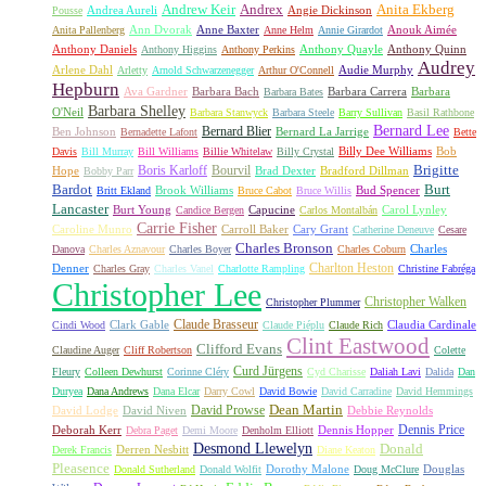
Andrew Keir
Andrex
Anita Ekberg
Andrea Aureli
Angie Dickinson
Pousse
Ann Dvorak
Anne Baxter
Anouk Aimée
Anita Pallenberg
Anne Helm
Annie Girardot
Anthony Daniels
Anthony Quayle
Anthony Quinn
Anthony Higgins
Anthony Perkins
Audrey
Arlene Dahl
Audie Murphy
Arletty
Arnold Schwarzenegger
Arthur O'Connell
Hepburn
Ava Gardner
Barbara Bach
Barbara Carrera
Barbara
Barbara Bates
Barbara Shelley
O'Neil
Barbara Stanwyck
Barbara Steele
Barry Sullivan
Basil Rathbone
Bernard Lee
Bernard Blier
Ben Johnson
Bernard La Jarrige
Bernadette Lafont
Bette
Billy Dee Williams
Bob
Davis
Bill Murray
Bill Williams
Billie Whitelaw
Billy Crystal
Boris Karloff
Bourvil
Brigitte
Hope
Brad Dexter
Bradford Dillman
Bobby Parr
Bardot
Burt
Brook Williams
Bud Spencer
Britt Ekland
Bruce Cabot
Bruce Willis
Lancaster
Burt Young
Capucine
Carol Lynley
Candice Bergen
Carlos Montalbán
Carrie Fisher
Caroline Munro
Carroll Baker
Cary Grant
Catherine Deneuve
Cesare
Charles Bronson
Charles
Danova
Charles Aznavour
Charles Boyer
Charles Coburn
Charlton Heston
Denner
Charles Gray
Charles Vanel
Charlotte Rampling
Christine Fabréga
Christopher Lee
Christopher Walken
Christopher Plummer
Claude Brasseur
Clark Gable
Claudia Cardinale
Cindi Wood
Claude Piéplu
Claude Rich
Clint Eastwood
Clifford Evans
Claudine Auger
Cliff Robertson
Colette
Curd Jürgens
Fleury
Colleen Dewhurst
Corinne Cléry
Cyd Charisse
Daliah Lavi
Dalida
Dan
Duryea
Dana Andrews
Dana Elcar
Darry Cowl
David Bowie
David Carradine
David Hemmings
David Prowse
Dean Martin
David Lodge
David Niven
Debbie Reynolds
Dennis Price
Deborah Kerr
Dennis Hopper
Debra Paget
Demi Moore
Denholm Elliott
Desmond Llewelyn
Donald
Derren Nesbitt
Derek Francis
Diane Keaton
Pleasence
Dorothy Malone
Douglas
Donald Sutherland
Donald Wolfit
Doug McClure