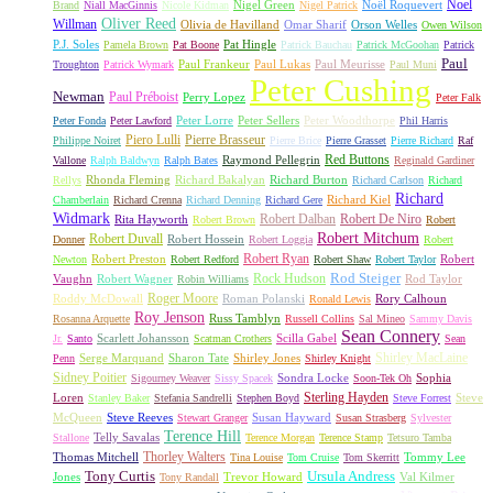
Noel
Nigel Green
Noël Roquevert
Brand
Niall MacGinnis
Nicole Kidman
Nigel Patrick
Oliver Reed
Willman
Olivia de Havilland
Omar Sharif
Orson Welles
Owen Wilson
P.J. Soles
Pat Hingle
Pamela Brown
Pat Boone
Patrick Bauchau
Patrick McGoohan
Patrick
Paul
Paul Frankeur
Paul Lukas
Paul Meurisse
Troughton
Patrick Wymark
Paul Muni
Peter Cushing
Newman
Paul Préboist
Perry Lopez
Peter Falk
Peter Lorre
Peter Sellers
Peter Woodthorpe
Peter Fonda
Peter Lawford
Phil Harris
Piero Lulli
Pierre Brasseur
Philippe Noiret
Pierre Brice
Pierre Grasset
Pierre Richard
Raf
Red Buttons
Raymond Pellegrin
Vallone
Ralph Baldwyn
Ralph Bates
Reginald Gardiner
Rhonda Fleming
Richard Bakalyan
Richard Burton
Rellys
Richard Carlson
Richard
Richard
Richard Kiel
Chamberlain
Richard Crenna
Richard Denning
Richard Gere
Widmark
Robert Dalban
Robert De Niro
Rita Hayworth
Robert Brown
Robert
Robert Mitchum
Robert Duvall
Robert Hossein
Donner
Robert Loggia
Robert
Robert Ryan
Robert Preston
Robert
Newton
Robert Redford
Robert Shaw
Robert Taylor
Rock Hudson
Rod Steiger
Vaughn
Robert Wagner
Rod Taylor
Robin Williams
Roger Moore
Roddy McDowall
Roman Polanski
Rory Calhoun
Ronald Lewis
Roy Jenson
Russ Tamblyn
Rosanna Arquette
Russell Collins
Sal Mineo
Sammy Davis
Sean Connery
Scarlett Johansson
Scilla Gabel
Jr.
Santo
Scatman Crothers
Sean
Shirley MacLaine
Serge Marquand
Sharon Tate
Shirley Jones
Penn
Shirley Knight
Sidney Poitier
Sondra Locke
Sophia
Sigourney Weaver
Sissy Spacek
Soon-Tek Oh
Sterling Hayden
Loren
Steve
Stanley Baker
Stefania Sandrelli
Stephen Boyd
Steve Forrest
McQueen
Steve Reeves
Susan Hayward
Stewart Granger
Susan Strasberg
Sylvester
Terence Hill
Telly Savalas
Stallone
Terence Morgan
Terence Stamp
Tetsuro Tamba
Thorley Walters
Thomas Mitchell
Tommy Lee
Tina Louise
Tom Cruise
Tom Skerritt
Tony Curtis
Ursula Andress
Jones
Trevor Howard
Val Kilmer
Tony Randall