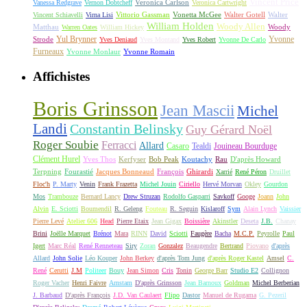
Vincent Price
Veronica Carlson
Vanessa Redgrave
Vernon Dobtcheff
Veronica Cartwright
Vittorio Gassman
Vonetta McGee
Walter Gotell
Walter
Vincent Schiavelli
Virna Lisi
William Holden
Woody Allen
Matthau
Woody
Warren Oates
William Hickey
Yul Brynner
Yvonne
Strode
Yves Deniaud
Yves Montand
Yves Robert
Yvonne De Carlo
Furneaux
Yvonne Monlaur
Yvonne Romain
Affichistes
Boris Grinsson
Jean Mascii
Michel
Landi
Constantin Belinsky
Guy Gérard Noël
Roger Soubie
Ferracci
Allard
Casaro
Tealdi
Jouineau Bourduge
Clément Hurel
Yves Thos
Kerfyser
Bob Peak
Koutachy
Rau
D'après Howard
Terpning
Fourastié
Jacques Bonneaud
François
Ghirardi
Xarrié
René Péron
Druillet
Floc'h
P. Marty
Venin
Frank Frazetta
Michel Jouin
Ciriello
Hervé Morvan
Okley
Gourdon
Mos
Trambouze
Bernard Lancy
Drew Struzan
Rodolfo Gasparri
Savkoff
Googe
Joann
John
Alvin
E. Sciotti
Boumendil
R. Geleng
Fouteau
R. Seguin
Kislaroff
Sym
Alain Lynch
Vaissier
Pierre Levé
Atelier 606
Head
Pierre Etaix
Jean Gigax
Boissière
Akinstler
Deseta
J.B.
Chanay
Brini
Joëlle Marquet
Brénot
Mara
RINN
David
Sciotti
Faugère
Bacha
M.C.P.
Peyrolle
Paul
Igert
Marc Réal
René Renneteau
Siry
Zoran
Gonzalez
Beaugendre
Bertrand
Piovano
d'après
Allard
John Solie
Léo Kouper
John Berkey
d'après Tom Jung
d'après Roger Kastel
Amsel
C.
René
Cerutti
J.M
Politeer
Bouy
Jean Simon
Cris
Tonin
George Barr
Studio E2
Collignon
Roger Vacher
Henri Faivre
Arnstam
D'après Grinsson
Jean Barnoux
Goldman
Michel Berberian
J. Barbaud
D'après François
J.D. Van Caulaert
Flipo
Dastor
Manuel de Rugama
G. Pezeril