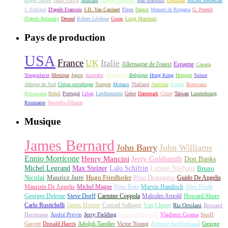
Roger Vacher
Henri Faivre
Arnstam
D'après Grinsson
Jean Barnoux
Goldman
Michel Berberian
J. Barbaud
D'après François
J.D. Van Caulaert
Flipo
Dastor
Manuel de Rugama
G. Pezeril
D'après Belinsky
Desmé
Robert Lévèque
Gruau
Luigi Martinati
Pays de production
USA
France
UK
Italie
Allemagne de l'ouest
Espagne
Canada
Yougoslavie
Mexique
Japon
Australie
Allemagne
Belgique
Hong Kong
Hongrie
Suisse
Afrique du Sud
Union soviétique
Turquie
Monaco
Thaïland
Autriche
Irlande
Botswana
Botsawana
Brésil
Portugal
Liban
Liechtenstein
Grèce
Danemark
Chine
Taïwan
Luxembourg
Roumanie
Nouvelle-Zélande
Musique
James Bernard
John Barry
John Williams
Ennio Morricone
Henry Mancini
Jerry Goldsmith
Don Banks
Michel Legrand
Max Steiner
Lalo Schifrin
Lennie Niehaus
Bruno
Nicolai
Maurice Jarre
Hugo Friedhofer
Pino Donaggio
Guido De Angelis
Maurizio De Angelis
Michel Magne
Nino Rota
Marvin Hamlisch
Alex North
Georges Delerue
Steve Dorff
Carmine Coppola
Malcolm Arnold
Howard Shore
Carlo Rustichelli
James Horner
Conrad Salinger
Van Cleave
Riz Ortolani
Bernard
Herrmann
André Previn
Jerry Fielding
Michel Polnareff
Vladimir Cosma
Snuff
Garrett
Donald Harris
Adolph Tandler
Victor Young
Antoine Archimbaud
George