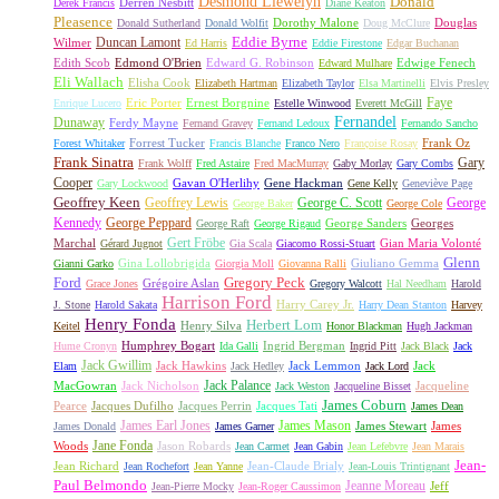
Desmond Llewelyn
Donald
Derren Nesbitt
Derek Francis
Diane Keaton
Pleasence
Dorothy Malone
Douglas
Donald Sutherland
Donald Wolfit
Doug McClure
Duncan Lamont
Eddie Byrne
Wilmer
Ed Harris
Eddie Firestone
Edgar Buchanan
Edith Scob
Edmond O'Brien
Edward G. Robinson
Edwige Fenech
Edward Mulhare
Eli Wallach
Elisha Cook
Elizabeth Hartman
Elizabeth Taylor
Elsa Martinelli
Elvis Presley
Faye
Eric Porter
Ernest Borgnine
Enrique Lucero
Estelle Winwood
Everett McGill
Fernandel
Dunaway
Ferdy Mayne
Fernand Gravey
Fernand Ledoux
Fernando Sancho
Forrest Tucker
Frank Oz
Forest Whitaker
Francis Blanche
Franco Nero
Françoise Rosay
Frank Sinatra
Gary
Frank Wolff
Fred Astaire
Fred MacMurray
Gaby Morlay
Gary Combs
Cooper
Gavan O'Herlihy
Gene Hackman
Gary Lockwood
Gene Kelly
Geneviève Page
Geoffrey Keen
Geoffrey Lewis
George C. Scott
George
George Baker
George Cole
Kennedy
George Peppard
George Sanders
Georges
George Raft
George Rigaud
Gert Fröbe
Marchal
Gian Maria Volonté
Gérard Jugnot
Gia Scala
Giacomo Rossi-Stuart
Glenn
Gina Lollobrigida
Giuliano Gemma
Gianni Garko
Giorgia Moll
Giovanna Ralli
Gregory Peck
Ford
Grégoire Aslan
Grace Jones
Gregory Walcott
Hal Needham
Harold
Harrison Ford
Harry Carey Jr.
J. Stone
Harold Sakata
Harry Dean Stanton
Harvey
Henry Fonda
Herbert Lom
Henry Silva
Keitel
Honor Blackman
Hugh Jackman
Humphrey Bogart
Ingrid Bergman
Hume Cronyn
Ida Galli
Ingrid Pitt
Jack Black
Jack
Jack Gwillim
Jack Hawkins
Jack Lemmon
Jack
Elam
Jack Hedley
Jack Lord
Jack Palance
MacGowran
Jack Nicholson
Jacqueline
Jack Weston
Jacqueline Bisset
James Coburn
Pearce
Jacques Dufilho
Jacques Perrin
Jacques Tati
James Dean
James Earl Jones
James Mason
James Stewart
James
James Donald
James Garner
Jane Fonda
Woods
Jason Robards
Jean Carmet
Jean Gabin
Jean Lefebvre
Jean Marais
Jean-
Jean Richard
Jean-Claude Brialy
Jean Rochefort
Jean Yanne
Jean-Louis Trintignant
Paul Belmondo
Jeanne Moreau
Jeff
Jean-Pierre Mocky
Jean-Roger Caussimon