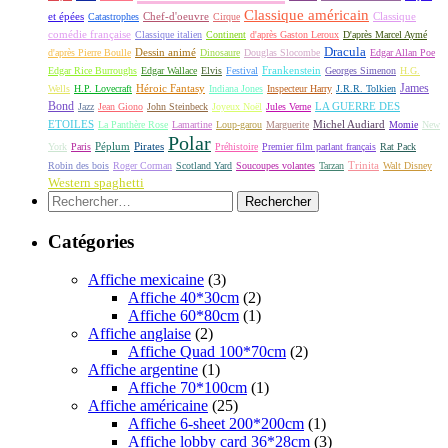
Classique américain
et épées
Classique
Catastrophes
Chef-d'oeuvre
Cirque
comédie française
Classique italien
Continent
d'après Gaston Leroux
D'après Marcel Aymé
Dracula
Dessin animé
d'après Pierre Boulle
Dinosaure
Douglas Slocombe
Edgar Allan Poe
Frankenstein
Edgar Rice Burroughs
Edgar Wallace
Elvis
Festival
Georges Simenon
H.G.
James
Héroic Fantasy
Wells
H.P. Lovecraft
Indiana Jones
Inspecteur Harry
J.R.R. Tolkien
Bond
LA GUERRE DES
Jazz
Jean Giono
John Steinbeck
Joyeux Noël
Jules Verne
ETOILES
Michel Audiard
La Panthère Rose
Lamartine
Loup-garou
Marguerite
Momie
New
Polar
Péplum
Pirates
York
Paris
Préhistoire
Premier film parlant français
Rat Pack
Robin des bois
Roger Corman
Scotland Yard
Soucoupes volantes
Tarzan
Trinita
Walt Disney
Western spaghetti
Rechercher :
Catégories
Affiche mexicaine
(3)
Affiche 40*30cm
(2)
Affiche 60*80cm
(1)
Affiche anglaise
(2)
Affiche Quad 100*70cm
(2)
Affiche argentine
(1)
Affiche 70*100cm
(1)
Affiche américaine
(25)
Affiche 6-sheet 200*200cm
(1)
Affiche lobby card 36*28cm
(3)