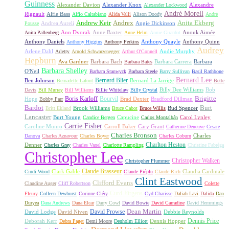
Guinness
Alexander Davion
Alexander Knox
Alexandre
Alexander Lockwood
André Morell
Rignault
Alfie Bass
Alfio Caltabiano
Alida Valli
Alison Doody
André
Andrew Keir
Andrex
Anita Ekberg
Andrea Aureli
Angie Dickinson
Pousse
Ann Dvorak
Anne Baxter
Anouk Aimée
Anita Pallenberg
Anne Helm
Annie Girardot
Anthony Daniels
Anthony Quayle
Anthony Quinn
Anthony Higgins
Anthony Perkins
Audrey
Arlene Dahl
Audie Murphy
Arletty
Arnold Schwarzenegger
Arthur O'Connell
Hepburn
Ava Gardner
Barbara Bach
Barbara Carrera
Barbara
Barbara Bates
Barbara Shelley
O'Neil
Barbara Stanwyck
Barbara Steele
Barry Sullivan
Basil Rathbone
Bernard Lee
Bernard Blier
Ben Johnson
Bernard La Jarrige
Bernadette Lafont
Bette
Billy Dee Williams
Bob
Davis
Bill Murray
Bill Williams
Billie Whitelaw
Billy Crystal
Boris Karloff
Bourvil
Brigitte
Hope
Brad Dexter
Bradford Dillman
Bobby Parr
Bardot
Burt
Brook Williams
Bud Spencer
Britt Ekland
Bruce Cabot
Bruce Willis
Lancaster
Burt Young
Capucine
Carol Lynley
Candice Bergen
Carlos Montalbán
Carrie Fisher
Caroline Munro
Carroll Baker
Cary Grant
Catherine Deneuve
Cesare
Charles Bronson
Charles
Danova
Charles Aznavour
Charles Boyer
Charles Coburn
Charlton Heston
Denner
Charles Gray
Charles Vanel
Charlotte Rampling
Christine Fabréga
Christopher Lee
Christopher Walken
Christopher Plummer
Claude Brasseur
Clark Gable
Claudia Cardinale
Cindi Wood
Claude Piéplu
Claude Rich
Clint Eastwood
Clifford Evans
Claudine Auger
Cliff Robertson
Colette
Curd Jürgens
Fleury
Colleen Dewhurst
Corinne Cléry
Cyd Charisse
Daliah Lavi
Dalida
Dan
Duryea
Dana Andrews
Dana Elcar
Darry Cowl
David Bowie
David Carradine
David Hemmings
David Prowse
Dean Martin
David Lodge
David Niven
Debbie Reynolds
Dennis Price
Deborah Kerr
Dennis Hopper
Debra Paget
Demi Moore
Denholm Elliott