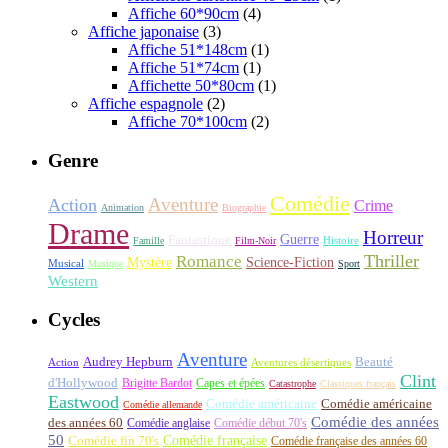
Affiche 60*90cm
(4)
Affiche japonaise
(3)
Affiche 51*148cm
(1)
Affiche 51*74cm
(1)
Affichette 50*80cm
(1)
Affiche espagnole
(2)
Affiche 70*100cm
(2)
Genre
Comédie
Aventure
Action
Crime
Animation
Biographie
Drame
Horreur
Fantastique
Guerre
Histoire
Famille
Film-Noir
Thriller
Romance
Science-Fiction
Mystère
Musical
Musique
Sport
Western
Cycles
Aventure
Audrey Hepburn
Beauté
Aventures désertiques
Action
Clint
d'Hollywood
Brigitte Bardot
Capes et épées
Catastrophe
Classiques français
Eastwood
Comédie américaine
Comédie américaine
Comédie allemande
Comédie des années
des années 60
Comédie anglaise
Comédie début 70's
50
Comédie française
Comédie fin 70's
Comédie française des années 60