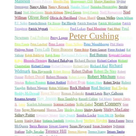
Malleson
Mimmo Palmara
Mireille Darc
Montgomery Clift
Murray Hamilton
Mylène
Nancy Allen
Nancy Kovack
Natalie Wood
Natasha Henstridge
Demongeot
Neville
Noel
Nigel Green
Noël Roquevert
Brand
Niall MacGinnis
Nicole Kidman
Nigel Patrick
Oliver Reed
Willman
Olivia de Havilland
Omar Sharif
Orson Welles
Owen Wilson
P.J. Soles
Pat Hingle
Pamela Brown
Pat Boone
Patrick Bauchau
Patrick McGoohan
Patrick
Paul
Paul Frankeur
Paul Lukas
Paul Meurisse
Troughton
Patrick Wymark
Paul Muni
Peter Cushing
Newman
Paul Préboist
Perry Lopez
Peter Falk
Peter Lorre
Peter Sellers
Peter Woodthorpe
Peter Fonda
Peter Lawford
Phil Harris
Piero Lulli
Pierre Brasseur
Philippe Noiret
Pierre Brice
Pierre Grasset
Pierre Richard
Raf
Red Buttons
Raymond Pellegrin
Vallone
Ralph Baldwyn
Ralph Bates
Reginald Gardiner
Rhonda Fleming
Richard Bakalyan
Richard Burton
Rellys
Richard Carlson
Richard
Richard
Richard Kiel
Chamberlain
Richard Crenna
Richard Denning
Richard Gere
Widmark
Robert Dalban
Robert De Niro
Rita Hayworth
Robert Brown
Robert
Robert Mitchum
Robert Duvall
Robert Hossein
Donner
Robert Loggia
Robert
Robert Ryan
Robert Preston
Robert
Newton
Robert Redford
Robert Shaw
Robert Taylor
Rock Hudson
Rod Steiger
Vaughn
Robert Wagner
Rod Taylor
Robin Williams
Roger Moore
Roddy McDowall
Roman Polanski
Rory Calhoun
Ronald Lewis
Roy Jenson
Russ Tamblyn
Rosanna Arquette
Russell Collins
Sal Mineo
Sammy Davis
Sean Connery
Scarlett Johansson
Scilla Gabel
Jr.
Santo
Scatman Crothers
Sean
Shirley MacLaine
Serge Marquand
Sharon Tate
Shirley Jones
Penn
Shirley Knight
Sidney Poitier
Sondra Locke
Sophia
Sigourney Weaver
Sissy Spacek
Soon-Tek Oh
Sterling Hayden
Loren
Steve
Stanley Baker
Stefania Sandrelli
Stephen Boyd
Steve Forrest
McQueen
Steve Reeves
Susan Hayward
Stewart Granger
Susan Strasberg
Sylvester
Terence Hill
Telly Savalas
Stallone
Terence Morgan
Terence Stamp
Tetsuro Tamba