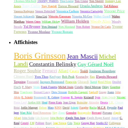
Thorley Walters
Thomas Mitchell
Tommy Lee
Tina Louise
Tom Cruise
Tom Skerritt
Tony Curtis
Ursula Andress
Jones
Trevor Howard
Val Kilmer
Tony Randall
Vincent Price
Veronica Carlson
Vanessa Redgrave
Vernon Dobtcheff
Veronica Cartwright
Vittorio Gassman
Vonetta McGee
Walter Gotell
Walter
Vincent Schiavelli
Virna Lisi
William Holden
Woody Allen
Matthau
Woody
Warren Oates
William Hickey
Yul Brynner
Yvonne
Strode
Yves Deniaud
Yves Montand
Yves Robert
Yvonne De Carlo
Furneaux
Yvonne Monlaur
Yvonne Romain
Affichistes
Boris Grinsson
Jean Mascii
Michel
Landi
Constantin Belinsky
Guy Gérard Noël
Roger Soubie
Ferracci
Allard
Casaro
Tealdi
Jouineau Bourduge
Clément Hurel
Yves Thos
Kerfyser
Bob Peak
Koutachy
Rau
D'après Howard
Terpning
Fourastié
Jacques Bonneaud
François
Ghirardi
Xarrié
René Péron
Druillet
Floc'h
P. Marty
Venin
Frank Frazetta
Michel Jouin
Ciriello
Hervé Morvan
Okley
Gourdon
Mos
Trambouze
Bernard Lancy
Drew Struzan
Rodolfo Gasparri
Savkoff
Googe
Joann
John
Alvin
E. Sciotti
Boumendil
R. Geleng
Fouteau
R. Seguin
Kislaroff
Sym
Alain Lynch
Vaissier
Pierre Levé
Atelier 606
Head
Pierre Etaix
Jean Gigax
Boissière
Akinstler
Deseta
J.B.
Chanay
Brini
Joëlle Marquet
Brénot
Mara
RINN
David
Sciotti
Faugère
Bacha
M.C.P.
Peyrolle
Paul
Igert
Marc Réal
René Renneteau
Siry
Zoran
Gonzalez
Beaugendre
Bertrand
Piovano
d'après
Allard
John Solie
Léo Kouper
John Berkey
d'après Tom Jung
d'après Roger Kastel
Amsel
C.
René
Cerutti
J.M
Politeer
Bouy
Jean Simon
Cris
Tonin
George Barr
Studio E2
Collignon