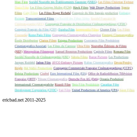
Mars Film
Société Nouvelle des Établissements Gaumont (SNEG)
Les Films Christian Fechner
Dania Film
Les Films Georges Muller (FGM)
Hawk Films
Walt Disney Productions
Specta
Films
Cady Films
Les Films Roger Richebé
Comptoir du film français production
Embassy
Pictures
Transcontinental Films
La Société des Films Sirius
Société Française de
Cinématographie (SFC)
Compagnie Française de Distribution Cinématographique (CFDC)
Comptoir Français du Film (CFF)
Excelsa Film
Intermondia Films
Glomer Film
Les Films
Concordia
Rome Paris Films
Compagnia Cinematografica Champion
Emmepi Cinematografica
Étoile Distribution
Clarion Films
Enigma Productions
Constantin Film Produktion
Cinematografica Associati
Les Films du Carrosse
Ultra Film
Nouvelles Éditions de Films
(NEF)
Metropolitan Filmexport
Samuel Bronston Productions
Capitole Films
Romana Film
Société Nouvelle de Cinématographie (SNC)
Valoria Films
Rastar Pictures
Les Productions
Jacques Roitfeld
Jadran Film
AVCO Embassy Pictures
Rafran Cinematografica
Devon/Persky-
Bright
Hal Wallis Productions
Compagnie Commerciale Française Cinématographique (CCFC)
Belstar Productions
Cinétel
Euro International Film (EIA)
Office de Radiodiffusion Télévision
Française (ORTF)
Tritone Cinematografica
Deutsche Fox AG (Defa)
Oceania Produzioni
Internazionali Cinematografiche
Rizzoli Film
Terra Film Produktion
Canadian Film
Development Corporation (CFDC)
Fair Film
United Productions of America (UPA)
Jason Films
ericbad.net 2011-2025