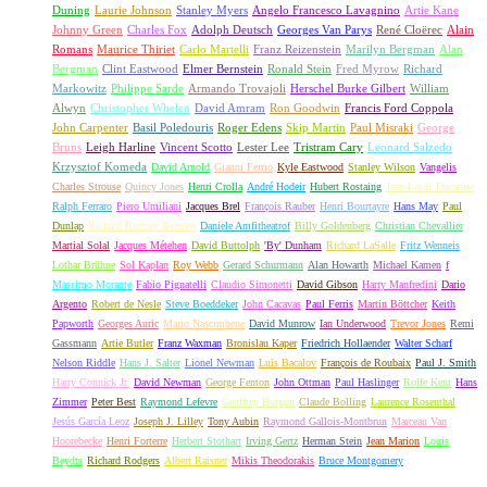
Duning
Laurie Johnson
Stanley Myers
Angelo Francesco Lavagnino
Artie Kane
Johnny Green
Charles Fox
Adolph Deutsch
Georges Van Parys
René Cloërec
Alain
Romans
Maurice Thiriet
Carlo Martelli
Franz Reizenstein
Marilyn Bergman
Alan
Bergman
Clint Eastwood
Elmer Bernstein
Ronald Stein
Fred Myrow
Richard
Markowitz
Philippe Sarde
Armando Trovajoli
Herschel Burke Gilbert
William
Alwyn
Christopher Whelen
David Amram
Ron Goodwin
Francis Ford Coppola
John Carpenter
Basil Poledouris
Roger Edens
Skip Martin
Paul Misraki
George
Bruns
Leigh Harline
Vincent Scotto
Lester Lee
Tristram Cary
Leonard Salzedo
Krzysztof Komeda
David Arnold
Gianni Ferrio
Kyle Eastwood
Stanley Wilson
Vangelis
Charles Strouse
Quincy Jones
Henri Crolla
André Hodeir
Hubert Rostaing
Jean-Louis Ducarme
Ralph Ferraro
Piero Umiliani
Jacques Brel
François Rauber
Henri Bourtayre
Hans May
Paul
Dunlap
Richard Rodney Bennett
Daniele Amfitheatrof
Billy Goldenberg
Christian Chevallier
Martial Solal
Jacques Métehen
David Buttolph
'By' Dunham
Richard LaSalle
Fritz Wenneis
Lothar Brühne
Sol Kaplan
Roy Webb
Gerard Schurmann
Alan Howarth
Michael Kamen
f
Massimo Morante
Fabio Pignatelli
Claudio Simonetti
David Gibson
Harry Manfredini
Dario
Argento
Robert de Nesle
Steve Boeddeker
John Cacavas
Paul Ferris
Martin Böttcher
Keith
Papworth
Georges Auric
Mario Nascimbene
David Munrow
Ian Underwood
Trevor Jones
Remi
Gassmann
Artie Butler
Franz Waxman
Bronislau Kaper
Friedrich Hollaender
Walter Scharf
Nelson Riddle
Hans J. Salter
Lionel Newman
Luis Bacalov
François de Roubaix
Paul J. Smith
Harry Connick Jr.
David Newman
George Fenton
John Ottman
Paul Haslinger
Rolfe Kent
Hans
Zimmer
Peter Best
Raymond Lefevre
Geoffrey Burgon
Claude Bolling
Laurence Rosenthal
Jesús García Leoz
Joseph J. Lilley
Tony Aubin
Raymond Gallois-Montbrun
Marceau Van
Hoorebecke
Henri Forterre
Herbert Stothart
Irving Gertz
Herman Stein
Jean Marion
Louis
Beydts
Richard Rodgers
Albert Raisner
Mikis Theodorakis
Bruce Montgomery