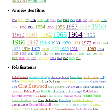
Woody Allen
années 70's
Années des films
1949
1950
1932
1937
1939
1941
1943
1946
1930
1933
1940
1942
1945
1947
1948
1959
1957
1958
1956
1954
1955
1951
1952
1953
1964
1963
1962
1960
1961
1965
1966
1967
1968
1970
1972
1969
1971
1973
1974
1976
1977
1975
1979
1980
1981
1983
1978
1982
1984
1985
1986
1988
1987
1989
1995
1997
1990
1991
1992
1993
1994
1996
1998
1999
2000
2004
2005
2008
2001
2002
2003
2006
2007
2011
Réalisateurs
Billy
Anthony Mann
André Hunebelle
Andrew V. McLaglen
Arthur Penn
Bert I. Gordon
Wilder
Blake Edwards
Brian De Palma
Claude Autant-
Byron Haskin
Charles Vidor
Clint Eastwood
Lara
David Cronenberg
Curtis Bernhardt
Dario Argento
Don Sharp
Don Siegel
David Lean
Delmer Daves
Dino Risi
Earl Bellamy
Edward Dmytryk
Federico Fellini
Elia Kazan
Enzo Barboni
Eugenio Martín
Freddie Francis
Francis Ford Coppola
François Truffaut
Fritz Lang
Frank Capra
George Marshall
George Cukor
Georges
George Roy Hill
Georges Combret
Franju
Georges Lucas
Gérard Oury
Guy
Giacomo Gentilomo
Gordon Douglas