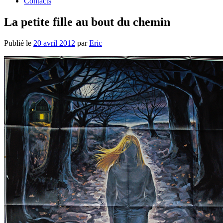
Contacts
La petite fille au bout du chemin
Publié le
20 avril 2012
par
Eric