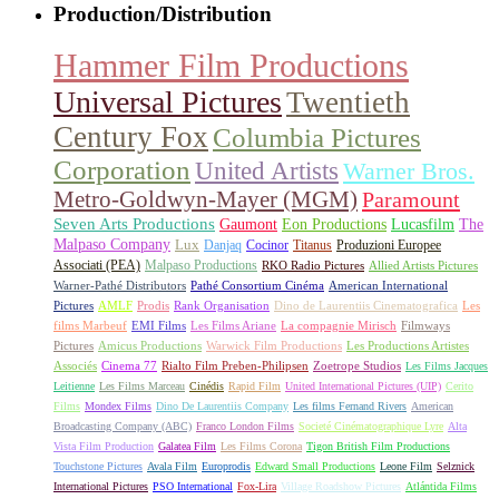
Production/Distribution
Hammer Film Productions
Universal Pictures
Twentieth
Century Fox
Columbia Pictures
Corporation
United Artists
Warner Bros.
Metro-Goldwyn-Mayer (MGM)
Paramount
Seven Arts Productions
Gaumont
Eon Productions
Lucasfilm
The
Malpaso Company
Lux
Danjaq
Cocinor
Titanus
Produzioni Europee
Associati (PEA)
Malpaso Productions
RKO Radio Pictures
Allied Artists Pictures
Warner-Pathé Distributors
Pathé Consortium Cinéma
American International
Pictures
AMLF
Prodis
Rank Organisation
Dino de Laurentiis Cinematografica
Les
films Marbeuf
EMI Films
Les Films Ariane
La compagnie Mirisch
Filmways
Pictures
Amicus Productions
Warwick Film Productions
Les Productions Artistes
Associés
Cinema 77
Rialto Film Preben-Philipsen
Zoetrope Studios
Les Films Jacques
Leitienne
Les Films Marceau
Cinédis
Rapid Film
United International Pictures (UIP)
Cerito
Films
Mondex Films
Dino De Laurentiis Company
Les films Fernand Rivers
American
Broadcasting Company (ABC)
Franco London Films
Societé Cinématographique Lyre
Alta
Vista Film Production
Galatea Film
Les Films Corona
Tigon British Film Productions
Touchstone Pictures
Avala Film
Europrodis
Edward Small Productions
Leone Film
Selznick
International Pictures
PSO International
Fox-Lira
Village Roadshow Pictures
Atlántida Films