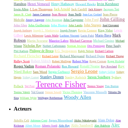
Irvin Kershner
Henri Verneuil
Henry Hathaway
Hamilton
Howard Hawks
Jack Arnold
Jacques Tati
Irwin Allen
J. Lee Thompson
Jack Cardiff
Jack Kinney
James B. Clark
James Cameron
Jean Renoir
Jean Stelli
Jean-Luc Godard
Jean-Pierre
John Gilling
John Carpenter
John Ford
Melville
Jimmy Sangster
John Boorman
John Sturges
John Huston
John Glen
John Guillermin
John Landis
José Giovanni
Lewis
King Vidor
Joseph Anthony
Joseph L. Mankiewicz
Joseph Pevney
Kevin Connor
Mark
Gilbert
Mario Bava
Lewis Milestone
Louis Malle
Luchino Visconti
Lucio Fulci
Robson
Michael Carreras
Michael Cimino
Martin Scorsese
Maurice Labro
Michael
Nicholas Ray
Winner
Norbert Carbonnaux
Norman Jewison
Otto Preminger
Peter Sasdy
Philippe de Broca
Phil Karlson
R.G. Springsteen
Ralph Nelson
Richard Carlson
Richard Fleischer
Richard Quine
Richard Lester
Richard Marquand
Richard Thorpe
Ridley Scott
Robert Aldrich
Robert Mulligan
Robert Wise
Roger Corman
Roger Richebé
Roger Vadim
Roman Polanski
Roy
Ron Howard
Ronald Neame
Roy Rowland
Sergio Leone
Ward Baker
Sam Wood
Sergio Corbucci
Sidney Gilliat
Sidney
Stanley Donen
Steven Spielberg
Stanley Kubrick
Sydney
Hayers
Sidney Lumet
Terence Fisher
Pollack
Ted Post
Terence Young
Tim Burton
Val Guest
Vincente Minnelli
Tonino Valerii
Vernon Sewell
Victor Fleming
Vittorio De
Woody Allen
Sica
William Wyler
Wolfgang Reitherman
Acteurs
Alain Delon
Adolfo Celi
Agnes Moorehead
Adrienne Corri
Akiko Wakabayashi
Alan
Alec
Aldo Sambrell
Rickman
Albert Moses
Alberto Sordi
Aldo Ray
Alec Baldwin