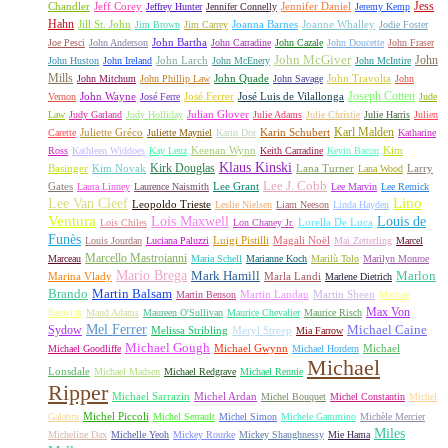
Jess
Chandler
Jeff Corey
Jennifer Daniel
Jeffrey Hunter
Jennifer Connelly
Jeremy Kemp
Hahn
Jill St. John
Joanna Barnes
Joanne Whalley
Jim Brown
Jim Carrey
Jodie Foster
John Bartha
Joe Pesci
John Anderson
John Carradine
John Cazale
John Doucette
John Fraser
John McGiver
John
John Larch
John Huston
John Ireland
John McEnery
John McIntire
Mills
John Quade
John Travolta
John Mitchum
John Phillip Law
John Savage
John
Joseph Cotten
John Wayne
José Ferrer
José Luis de Vilallonga
Vernon
José Ferre
Jude
Julian Glover
Law
Judy Garland
Judy Holliday
Julie Adams
Julie Christie
Julie Harris
Julien
Karl Malden
Juliette Gréco
Karin Schubert
Carette
Juliette Mayniel
Karin Dor
Katharine
Keenan Wynn
Kim
Ross
Kathleen Widdoes
Kay Lenz
Keith Carradine
Kevin Bacon
Klaus Kinski
Kirk Douglas
Basinger
Kim Novak
Lana Turner
Larry
Lana Wood
Lee J. Cobb
Gates
Lee Grant
Laura Linney
Laurence Naismith
Lee Marvin
Lee Remick
Lino
Lee Van Cleef
Leopoldo Trieste
Leslie Nielsen
Liam Neeson
Linda Hayden
Ventura
Lois Maxwell
Louis de
Lorella De Luca
Lois Chiles
Lon Chaney Jr.
Funès
Luigi Pistilli
Magali Noël
Louis Jourdan
Luciana Paluzzi
Mai Zetterling
Marcel
Marcello Mastroianni
Marceau
Maria Schell
Marianne Koch
Marilù Tolo
Marilyn Monroe
Mario Brega
Mark Hamill
Marlon
Marina Vlady
Marla Landi
Marlene Dietrich
Martin Balsam
Brando
Martin Landau
Martin Sheen
Martin Benson
Martine
Max Von
Beswick
Maud Adams
Maureen O'Sullivan
Maurice Chevalier
Maurice Risch
Mel Ferrer
Sydow
Michael Caine
Melissa Stribling
Meryl Streep
Mia Farrow
Michael Gough
Michael Gwynn
Michael
Michael Goodliffe
Michael Hordern
Michael
Lonsdale
Michael Madsen
Michael Redgrave
Michael Rennie
Ripper
Michael Sarrazin
Michel Ardan
Michel Bouquet
Michel Constantin
Michel
Michel Piccoli
Galabru
Michel Serrault
Michel Simon
Michele Gammino
Michèle Mercier
Miles
Micheline Dax
Michelle Yeoh
Mickey Rourke
Mickey Shaughnessy
Mie Hama