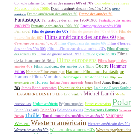
Comédie italienne
Comédies des années 60's et 70's
Comédies des années
80s aux années 2000s
Dessins animés des années 50's à 80's
Drame
Drame américain des années 50
Drame des années 50
américain
Fantastique
Fantastique des années 1950/1960
Fantastique des années
1960/1970
Fantastique des années 1970/1980
Fantastique des années 1980
Fernandel
Film de guerre des 60's
Film de guerre des 70's et 80's
Film de
Films américains des années 60
guerre fin des 60's
Films
d'aventure des années 40 et 50
Films d'épouvante des années 60s
Films d'horreur
Films d'horreur des années 70's
des années 50's 60's
Films d'horreur
Films
des années 80's
Films de guerre avant 1957
Films de guerre fin 50's
Films européens
de la Hammer 50/60's
Films français des
Guerre
Hammer
années 40's
Films musicaux des années 50's
Giallo
Films
Hammer Films non Fantastique
Hammer Films exotique
Hammer Films Vampires
Hommage à Christopher Lee
Hôpitaux
Horreur
James Bond post
Indiana Jones l'intrépide
psychiatriques
James Bond
La classe Roger Soubie
70's
James Bond seventies
L'aventure des sixties
Michel Landi
!
LA GUERRE DES ETOILES
Lino Ventura
Mystère
Polar
Péplum américain
Péplum européen
Pirates et corsaires
Panthère Rose
Polar 30's / 40's
Polar 50's
Polar des sixties
Productions Hammer
Science-
Thriller
Vampires
Tour du monde des comédies des années 80
Fiction
Western américain
Western
Western américain des 70s
Western des années 60's
Western des années 50's
Western spaghetti des