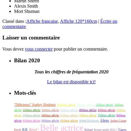
Martin Sheen
Alexis Smith
Mort Shuman
Classé dans :
Affiche française
,
Affiche 120*160cm
|
Écrire un
commentaire
Laisser un commentaire
Vous devez
vous connecter
pour publier un commentaire.
Bilan 2020
Tous les chiffres de fréquentation 2020
Le bilan est disponible ici!
Mots-clés
"Délicieuse" Audrey Hepburn
1000ème affiche
100ème affiche
150ème affiche
200ème
affiche
250ème affiche
300ème affiche
350ème affiche
400ème affiche
450ème affiche
500ème
affiche
550ème affiche
600ème affiche
650ème affiche
700ème affiche
750ème affiche
800ème
Aliens
affiche
850ème affiche
900ème affiche
950ème affiche
Alfred Hitchcock
Arthur Conan
Belle actrice
B.B.
Bebel !
Capes
Doyle
Billard
Bonne année 2012 !