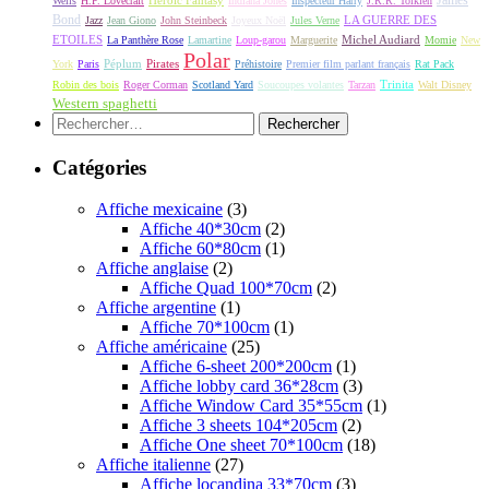
Wells
H.P. Lovecraft
Indiana Jones
Inspecteur Harry
J.R.R. Tolkien
Bond
LA GUERRE DES
Jazz
Jean Giono
John Steinbeck
Joyeux Noël
Jules Verne
ETOILES
Michel Audiard
La Panthère Rose
Lamartine
Loup-garou
Marguerite
Momie
New
Polar
Péplum
Pirates
York
Paris
Préhistoire
Premier film parlant français
Rat Pack
Robin des bois
Roger Corman
Scotland Yard
Soucoupes volantes
Tarzan
Trinita
Walt Disney
Western spaghetti
Rechercher :
Catégories
Affiche mexicaine
(3)
Affiche 40*30cm
(2)
Affiche 60*80cm
(1)
Affiche anglaise
(2)
Affiche Quad 100*70cm
(2)
Affiche argentine
(1)
Affiche 70*100cm
(1)
Affiche américaine
(25)
Affiche 6-sheet 200*200cm
(1)
Affiche lobby card 36*28cm
(3)
Affiche Window Card 35*55cm
(1)
Affiche 3 sheets 104*205cm
(2)
Affiche One sheet 70*100cm
(18)
Affiche italienne
(27)
Affiche locandina 33*70cm
(3)