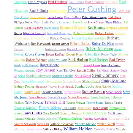
Paul
Paul Frankeur
Paul Lukas
Paul Meurisse
Troughton
Patrick Wymark
Paul Muni
Peter Cushing
Newman
Paul Préboist
Perry Lopez
Peter Falk
Peter Lorre
Peter Sellers
Peter Woodthorpe
Peter Fonda
Peter Lawford
Phil Harris
Piero Lulli
Pierre Brasseur
Philippe Noiret
Pierre Brice
Pierre Grasset
Pierre Richard
Raf
Red Buttons
Raymond Pellegrin
Vallone
Ralph Baldwyn
Ralph Bates
Reginald Gardiner
Rhonda Fleming
Richard Bakalyan
Richard Burton
Rellys
Richard Carlson
Richard
Richard
Richard Kiel
Chamberlain
Richard Crenna
Richard Denning
Richard Gere
Widmark
Robert Dalban
Robert De Niro
Rita Hayworth
Robert Brown
Robert
Robert Mitchum
Robert Duvall
Robert Hossein
Donner
Robert Loggia
Robert
Robert Ryan
Robert Preston
Robert
Newton
Robert Redford
Robert Shaw
Robert Taylor
Rock Hudson
Rod Steiger
Vaughn
Robert Wagner
Rod Taylor
Robin Williams
Roger Moore
Roddy McDowall
Roman Polanski
Rory Calhoun
Ronald Lewis
Roy Jenson
Russ Tamblyn
Rosanna Arquette
Russell Collins
Sal Mineo
Sammy Davis
Sean Connery
Scarlett Johansson
Scilla Gabel
Jr.
Santo
Scatman Crothers
Sean
Shirley MacLaine
Serge Marquand
Sharon Tate
Shirley Jones
Penn
Shirley Knight
Sidney Poitier
Sondra Locke
Sophia
Sigourney Weaver
Sissy Spacek
Soon-Tek Oh
Sterling Hayden
Loren
Steve
Stanley Baker
Stefania Sandrelli
Stephen Boyd
Steve Forrest
McQueen
Steve Reeves
Susan Hayward
Stewart Granger
Susan Strasberg
Sylvester
Terence Hill
Telly Savalas
Stallone
Terence Morgan
Terence Stamp
Tetsuro Tamba
Thorley Walters
Thomas Mitchell
Tommy Lee
Tina Louise
Tom Cruise
Tom Skerritt
Tony Curtis
Ursula Andress
Jones
Trevor Howard
Val Kilmer
Tony Randall
Vincent Price
Veronica Carlson
Vanessa Redgrave
Vernon Dobtcheff
Veronica Cartwright
Vittorio Gassman
Vonetta McGee
Walter Gotell
Walter
Vincent Schiavelli
Virna Lisi
William Holden
Woody Allen
Matthau
Woody
Warren Oates
William Hickey