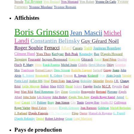
Yul Brynner
Yvonne
Strode
Yves Deniaud
Yves Montand
Yves Robert
Yvonne De Carlo
Furneaux
Yvonne Monlaur
Yvonne Romain
Affichistes
Boris Grinsson
Jean Mascii
Michel
Landi
Constantin Belinsky
Guy Gérard Noël
Roger Soubie
Ferracci
Allard
Casaro
Tealdi
Jouineau Bourduge
Clément Hurel
Yves Thos
Kerfyser
Bob Peak
Koutachy
Rau
D'après Howard
Terpning
Fourastié
Jacques Bonneaud
François
Ghirardi
Xarrié
René Péron
Druillet
Floc'h
P. Marty
Venin
Frank Frazetta
Michel Jouin
Ciriello
Hervé Morvan
Okley
Gourdon
Mos
Trambouze
Bernard Lancy
Drew Struzan
Rodolfo Gasparri
Savkoff
Googe
Joann
John
Alvin
E. Sciotti
Boumendil
R. Geleng
Fouteau
R. Seguin
Kislaroff
Sym
Alain Lynch
Vaissier
Pierre Levé
Atelier 606
Head
Pierre Etaix
Jean Gigax
Boissière
Akinstler
Deseta
J.B.
Chanay
Brini
Joëlle Marquet
Brénot
Mara
RINN
David
Sciotti
Faugère
Bacha
M.C.P.
Peyrolle
Paul
Igert
Marc Réal
René Renneteau
Siry
Zoran
Gonzalez
Beaugendre
Bertrand
Piovano
d'après
Allard
John Solie
Léo Kouper
John Berkey
d'après Tom Jung
d'après Roger Kastel
Amsel
C.
René
Cerutti
J.M
Politeer
Bouy
Jean Simon
Cris
Tonin
George Barr
Studio E2
Collignon
Roger Vacher
Henri Faivre
Arnstam
D'après Grinsson
Jean Barnoux
Goldman
Michel Berberian
J. Barbaud
D'après François
J.D. Van Caulaert
Flipo
Dastor
Manuel de Rugama
G. Pezeril
D'après Belinsky
Desmé
Robert Lévèque
Gruau
Luigi Martinati
Pays de production