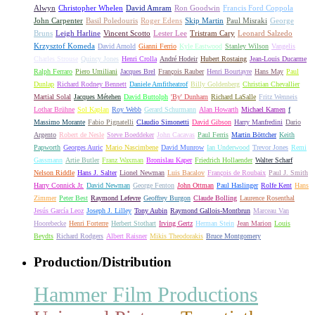
Alwyn
Christopher Whelen
David Amram
Ron Goodwin
Francis Ford Coppola
John Carpenter
Basil Poledouris
Roger Edens
Skip Martin
Paul Misraki
George
Bruns
Leigh Harline
Vincent Scotto
Lester Lee
Tristram Cary
Leonard Salzedo
Krzysztof Komeda
David Arnold
Gianni Ferrio
Kyle Eastwood
Stanley Wilson
Vangelis
Charles Strouse
Quincy Jones
Henri Crolla
André Hodeir
Hubert Rostaing
Jean-Louis Ducarme
Ralph Ferraro
Piero Umiliani
Jacques Brel
François Rauber
Henri Bourtayre
Hans May
Paul
Dunlap
Richard Rodney Bennett
Daniele Amfitheatrof
Billy Goldenberg
Christian Chevallier
Martial Solal
Jacques Métehen
David Buttolph
'By' Dunham
Richard LaSalle
Fritz Wenneis
Lothar Brühne
Sol Kaplan
Roy Webb
Gerard Schurmann
Alan Howarth
Michael Kamen
f
Massimo Morante
Fabio Pignatelli
Claudio Simonetti
David Gibson
Harry Manfredini
Dario
Argento
Robert de Nesle
Steve Boeddeker
John Cacavas
Paul Ferris
Martin Böttcher
Keith
Papworth
Georges Auric
Mario Nascimbene
David Munrow
Ian Underwood
Trevor Jones
Remi
Gassmann
Artie Butler
Franz Waxman
Bronislau Kaper
Friedrich Hollaender
Walter Scharf
Nelson Riddle
Hans J. Salter
Lionel Newman
Luis Bacalov
François de Roubaix
Paul J. Smith
Harry Connick Jr.
David Newman
George Fenton
John Ottman
Paul Haslinger
Rolfe Kent
Hans
Zimmer
Peter Best
Raymond Lefevre
Geoffrey Burgon
Claude Bolling
Laurence Rosenthal
Jesús García Leoz
Joseph J. Lilley
Tony Aubin
Raymond Gallois-Montbrun
Marceau Van
Hoorebecke
Henri Forterre
Herbert Stothart
Irving Gertz
Herman Stein
Jean Marion
Louis
Beydts
Richard Rodgers
Albert Raisner
Mikis Theodorakis
Bruce Montgomery
Production/Distribution
Hammer Film Productions