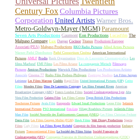
Universal Pictures
Twentieth
Century Fox
Columbia Pictures
Corporation
United Artists
Warner Bros.
Metro-Goldwyn-Mayer (MGM)
Paramount
Seven Arts Productions
Gaumont
Eon Productions
Lucasfilm
The
Malpaso Company
Lux
Danjaq
Cocinor
Titanus
Produzioni Europee
Associati (PEA)
Malpaso Productions
RKO Radio Pictures
Allied Artists Pictures
Warner-Pathé Distributors
Pathé Consortium Cinéma
American International
Pictures
AMLF
Prodis
Rank Organisation
Dino de Laurentiis Cinematografica
Les
films Marbeuf
EMI Films
Les Films Ariane
La compagnie Mirisch
Filmways
Pictures
Amicus Productions
Warwick Film Productions
Les Productions Artistes
Associés
Cinema 77
Rialto Film Preben-Philipsen
Zoetrope Studios
Les Films Jacques
Leitienne
Les Films Marceau
Cinédis
Rapid Film
United International Pictures (UIP)
Cerito
Films
Mondex Films
Dino De Laurentiis Company
Les films Fernand Rivers
American
Broadcasting Company (ABC)
Franco London Films
Societé Cinématographique Lyre
Alta
Vista Film Production
Galatea Film
Les Films Corona
Tigon British Film Productions
Touchstone Pictures
Avala Film
Europrodis
Edward Small Productions
Leone Film
Selznick
International Pictures
PSO International
Fox-Lira
Village Roadshow Pictures
Atlántida Films
Mars Film
Société Nouvelle des Établissements Gaumont (SNEG)
Les Films Christian Fechner
Dania Film
Les Films Georges Muller (FGM)
Hawk Films
Walt Disney Productions
Specta
Films
Cady Films
Les Films Roger Richebé
Comptoir du film français production
Embassy
Pictures
Transcontinental Films
La Société des Films Sirius
Société Française de
Cinématographie (SFC)
Compagnie Française de Distribution Cinématographique (CFDC)