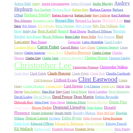
Audrey
Arlene Dahl
Audie Murphy
Arletty
Arnold Schwarzenegger
Arthur O'Connell
Hepburn
Ava Gardner
Barbara Bach
Barbara Carrera
Barbara
Barbara Bates
Barbara Shelley
O'Neil
Barbara Stanwyck
Barbara Steele
Barry Sullivan
Basil Rathbone
Bernard Lee
Bernard Blier
Ben Johnson
Bernard La Jarrige
Bernadette Lafont
Bette
Billy Dee Williams
Bob
Davis
Bill Murray
Bill Williams
Billie Whitelaw
Billy Crystal
Boris Karloff
Bourvil
Brigitte
Hope
Brad Dexter
Bradford Dillman
Bobby Parr
Bardot
Burt
Brook Williams
Bud Spencer
Britt Ekland
Bruce Cabot
Bruce Willis
Lancaster
Burt Young
Capucine
Carol Lynley
Candice Bergen
Carlos Montalbán
Carrie Fisher
Caroline Munro
Carroll Baker
Cary Grant
Catherine Deneuve
Cesare
Charles Bronson
Charles
Danova
Charles Aznavour
Charles Boyer
Charles Coburn
Charlton Heston
Denner
Charles Gray
Charles Vanel
Charlotte Rampling
Christine Fabréga
Christopher Lee
Christopher Walken
Christopher Plummer
Claude Brasseur
Clark Gable
Claudia Cardinale
Cindi Wood
Claude Piéplu
Claude Rich
Clint Eastwood
Clifford Evans
Claudine Auger
Cliff Robertson
Colette
Curd Jürgens
Fleury
Colleen Dewhurst
Corinne Cléry
Cyd Charisse
Daliah Lavi
Dalida
Dan
Duryea
Dana Andrews
Dana Elcar
Darry Cowl
David Bowie
David Carradine
David Hemmings
David Prowse
Dean Martin
David Lodge
David Niven
Debbie Reynolds
Dennis Price
Deborah Kerr
Dennis Hopper
Debra Paget
Demi Moore
Denholm Elliott
Desmond Llewelyn
Donald
Derren Nesbitt
Derek Francis
Diane Keaton
Pleasence
Dorothy Malone
Douglas
Donald Sutherland
Donald Wolfit
Doug McClure
Duncan Lamont
Eddie Byrne
Wilmer
Ed Harris
Eddie Firestone
Edgar Buchanan
Edith Scob
Edmond O'Brien
Edward G. Robinson
Edwige Fenech
Edward Mulhare
Eli Wallach
Elisha Cook
Elizabeth Hartman
Elizabeth Taylor
Elsa Martinelli
Elvis Presley