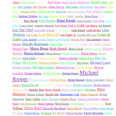
Joseph Cotten
John Wayne
José Ferrer
José Luis de Vilallonga
Vernon
José Ferre
Jude
Julian Glover
Law
Judy Garland
Judy Holliday
Julie Adams
Julie Christie
Julie Harris
Julien
Karl Malden
Juliette Gréco
Karin Schubert
Carette
Juliette Mayniel
Karin Dor
Katharine
Keenan Wynn
Kim
Ross
Kathleen Widdoes
Kay Lenz
Keith Carradine
Kevin Bacon
Klaus Kinski
Kirk Douglas
Basinger
Kim Novak
Lana Turner
Larry
Lana Wood
Lee J. Cobb
Gates
Lee Grant
Laura Linney
Laurence Naismith
Lee Marvin
Lee Remick
Lino
Lee Van Cleef
Leopoldo Trieste
Leslie Nielsen
Liam Neeson
Linda Hayden
Ventura
Lois Maxwell
Louis de
Lorella De Luca
Lois Chiles
Lon Chaney Jr.
Funès
Luigi Pistilli
Magali Noël
Louis Jourdan
Luciana Paluzzi
Mai Zetterling
Marcel
Marcello Mastroianni
Marceau
Maria Schell
Marianne Koch
Marilù Tolo
Marilyn Monroe
Mario Brega
Mark Hamill
Marlon
Marina Vlady
Marla Landi
Marlene Dietrich
Martin Balsam
Brando
Martin Landau
Martin Sheen
Martin Benson
Martine
Max Von
Beswick
Maud Adams
Maureen O'Sullivan
Maurice Chevalier
Maurice Risch
Mel Ferrer
Sydow
Michael Caine
Melissa Stribling
Meryl Streep
Mia Farrow
Michael Gough
Michael Gwynn
Michael
Michael Goodliffe
Michael Hordern
Michael
Lonsdale
Michael Madsen
Michael Redgrave
Michael Rennie
Ripper
Michael Sarrazin
Michel Ardan
Michel Bouquet
Michel Constantin
Michel
Michel Piccoli
Galabru
Michel Serrault
Michel Simon
Michele Gammino
Michèle Mercier
Miles
Micheline Dax
Michelle Yeoh
Mickey Rourke
Mickey Shaughnessy
Mie Hama
Malleson
Mimmo Palmara
Mireille Darc
Montgomery Clift
Murray Hamilton
Mylène
Nancy Allen
Nancy Kovack
Natalie Wood
Natasha Henstridge
Demongeot
Neville
Noel
Nigel Green
Noël Roquevert
Brand
Niall MacGinnis
Nicole Kidman
Nigel Patrick
Oliver Reed
Willman
Olivia de Havilland
Omar Sharif
Orson Welles
Owen Wilson
P.J. Soles
Pat Hingle
Pamela Brown
Pat Boone
Patrick Bauchau
Patrick McGoohan
Patrick