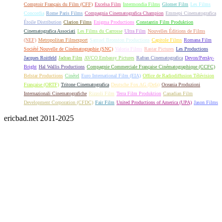
Comptoir Français du Film (CFF)
Excelsa Film
Intermondia Films
Glomer Film
Les Films
Concordia
Rome Paris Films
Compagnia Cinematografica Champion
Emmepi Cinematografica
Étoile Distribution
Clarion Films
Enigma Productions
Constantin Film Produktion
Cinematografica Associati
Les Films du Carrosse
Ultra Film
Nouvelles Éditions de Films
(NEF)
Metropolitan Filmexport
Samuel Bronston Productions
Capitole Films
Romana Film
Société Nouvelle de Cinématographie (SNC)
Valoria Films
Rastar Pictures
Les Productions
Jacques Roitfeld
Jadran Film
AVCO Embassy Pictures
Rafran Cinematografica
Devon/Persky-
Bright
Hal Wallis Productions
Compagnie Commerciale Française Cinématographique (CCFC)
Belstar Productions
Cinétel
Euro International Film (EIA)
Office de Radiodiffusion Télévision
Française (ORTF)
Tritone Cinematografica
Deutsche Fox AG (Defa)
Oceania Produzioni
Internazionali Cinematografiche
Rizzoli Film
Terra Film Produktion
Canadian Film
Development Corporation (CFDC)
Fair Film
United Productions of America (UPA)
Jason Films
ericbad.net 2011-2025