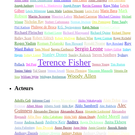
John Sturges
John Huston
John Glen
John Guillermin
John Landis
José Giovanni
Lewis
King Vidor
Joseph Anthony
Joseph L. Mankiewicz
Joseph Pevney
Kevin Connor
Mark
Gilbert
Mario Bava
Lewis Milestone
Louis Malle
Luchino Visconti
Lucio Fulci
Robson
Michael Carreras
Michael Cimino
Martin Scorsese
Maurice Labro
Michael
Nicholas Ray
Winner
Norbert Carbonnaux
Norman Jewison
Otto Preminger
Peter Sasdy
Philippe de Broca
Phil Karlson
R.G. Springsteen
Ralph Nelson
Richard Carlson
Richard Fleischer
Richard Quine
Richard Lester
Richard Marquand
Richard Thorpe
Ridley Scott
Robert Aldrich
Robert Mulligan
Robert Wise
Roger Corman
Roger Richebé
Roger Vadim
Roman Polanski
Roy
Ron Howard
Ronald Neame
Roy Rowland
Sergio Leone
Ward Baker
Sam Wood
Sergio Corbucci
Sidney Gilliat
Sidney
Stanley Donen
Steven Spielberg
Stanley Kubrick
Sydney
Hayers
Sidney Lumet
Terence Fisher
Pollack
Ted Post
Terence Young
Tim Burton
Val Guest
Vincente Minnelli
Tonino Valerii
Vernon Sewell
Victor Fleming
Vittorio De
Woody Allen
Sica
William Wyler
Wolfgang Reitherman
Acteurs
Alain Delon
Adolfo Celi
Agnes Moorehead
Adrienne Corri
Akiko Wakabayashi
Alan
Alec
Aldo Sambrell
Rickman
Albert Moses
Alberto Sordi
Aldo Ray
Alec Baldwin
Guinness
Alexander Davion
Alexander Knox
Alexandre
Alexander Lockwood
André Morell
Rignault
Alfie Bass
Alfio Caltabiano
Alida Valli
Alison Doody
André
Andrew Keir
Andrex
Anita Ekberg
Andrea Aureli
Angie Dickinson
Pousse
Ann Dvorak
Anne Baxter
Anouk Aimée
Anita Pallenberg
Anne Helm
Annie Girardot
Anthony Daniels
Anthony Quayle
Anthony Quinn
Anthony Higgins
Anthony Perkins