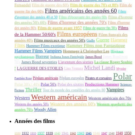
Fernandel
Film de guerre des 60's
Film de guerre des 70's et 80's
Film de
Films américains des années 60
guerre fin des 60's
Films
d'aventure des années 40 et 50
Films d'épouvante des années 60s
Films d'horreur
Films d'horreur des années 70's
des années 50's 60's
Films d'horreur
Films
des années 80's
Films de guerre avant 1957
Films de guerre fin 50's
Films européens
de la Hammer 50/60's
Films français des
Guerre
Hammer
années 40's
Films musicaux des années 50's
Giallo
Films
Hammer Films non Fantastique
Hammer Films exotique
Hammer Films Vampires
Hommage à Christopher Lee
Hôpitaux
Horreur
James Bond post
Indiana Jones l'intrépide
psychiatriques
James Bond
La classe Roger Soubie
70's
James Bond seventies
L'aventure des sixties
Michel Landi
!
LA GUERRE DES ETOILES
Lino Ventura
Mystère
Polar
Péplum américain
Péplum européen
Pirates et corsaires
Panthère Rose
Polar 30's / 40's
Polar 50's
Polar des sixties
Productions Hammer
Science-
Thriller
Vampires
Tour du monde des comédies des années 80
Fiction
Western américain
Western
Western américain des 70s
Western des années 60's
Western des années 50's
Western spaghetti des
Woody Allen
années 70's
Années des films
1949
1950
1932
1937
1939
1941
1943
1946
1930
1933
1940
1942
1945
1947
1948