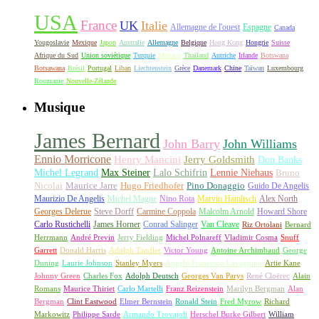
USA
France
UK
Italie
Allemagne de l'ouest
Espagne
Canada
Yougoslavie
Mexique
Japon
Australie
Allemagne
Belgique
Hong Kong
Hongrie
Suisse
Afrique du Sud
Union soviétique
Turquie
Monaco
Thaïland
Autriche
Irlande
Botswana
Botsawana
Brésil
Portugal
Liban
Liechtenstein
Grèce
Danemark
Chine
Taïwan
Luxembourg
Roumanie
Nouvelle-Zélande
Musique
James Bernard
John Barry
John Williams
Ennio Morricone
Henry Mancini
Jerry Goldsmith
Don Banks
Michel Legrand
Max Steiner
Lalo Schifrin
Lennie Niehaus
Bruno
Nicolai
Maurice Jarre
Hugo Friedhofer
Pino Donaggio
Guido De Angelis
Maurizio De Angelis
Michel Magne
Nino Rota
Marvin Hamlisch
Alex North
Georges Delerue
Steve Dorff
Carmine Coppola
Malcolm Arnold
Howard Shore
Carlo Rustichelli
James Horner
Conrad Salinger
Van Cleave
Riz Ortolani
Bernard
Herrmann
André Previn
Jerry Fielding
Michel Polnareff
Vladimir Cosma
Snuff
Garrett
Donald Harris
Adolph Tandler
Victor Young
Antoine Archimbaud
George
Duning
Laurie Johnson
Stanley Myers
Angelo Francesco Lavagnino
Artie Kane
Johnny Green
Charles Fox
Adolph Deutsch
Georges Van Parys
René Cloërec
Alain
Romans
Maurice Thiriet
Carlo Martelli
Franz Reizenstein
Marilyn Bergman
Alan
Bergman
Clint Eastwood
Elmer Bernstein
Ronald Stein
Fred Myrow
Richard
Markowitz
Philippe Sarde
Armando Trovajoli
Herschel Burke Gilbert
William