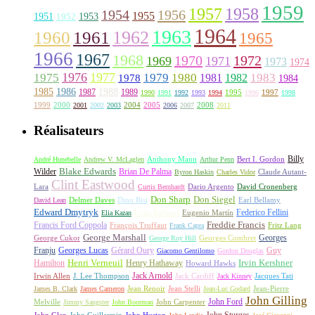
1959
1957
1958
1956
1954
1955
1951
1952
1953
1964
1963
1962
1960
1961
1965
1966
1967
1968
1970
1972
1969
1971
1973
1974
1976
1977
1975
1979
1980
1981
1983
1978
1982
1984
1985
1986
1988
1987
1989
1995
1997
1990
1991
1992
1993
1994
1996
1998
1999
2000
2004
2005
2008
2001
2002
2003
2006
2007
2011
Réalisateurs
Billy
Anthony Mann
André Hunebelle
Andrew V. McLaglen
Arthur Penn
Bert I. Gordon
Wilder
Blake Edwards
Brian De Palma
Claude Autant-
Byron Haskin
Charles Vidor
Clint Eastwood
Lara
David Cronenberg
Curtis Bernhardt
Dario Argento
Don Sharp
Don Siegel
David Lean
Delmer Daves
Dino Risi
Earl Bellamy
Edward Dmytryk
Federico Fellini
Elia Kazan
Enzo Barboni
Eugenio Martín
Freddie Francis
Francis Ford Coppola
François Truffaut
Fritz Lang
Frank Capra
George Marshall
George Cukor
Georges
George Roy Hill
Georges Combret
Franju
Georges Lucas
Gérard Oury
Guy
Giacomo Gentilomo
Gordon Douglas
Irvin Kershner
Henri Verneuil
Henry Hathaway
Hamilton
Howard Hawks
Jack Arnold
Jacques Tati
Irwin Allen
J. Lee Thompson
Jack Cardiff
Jack Kinney
James B. Clark
James Cameron
Jean Renoir
Jean Stelli
Jean-Luc Godard
Jean-Pierre
John Gilling
John Carpenter
John Ford
Melville
Jimmy Sangster
John Boorman