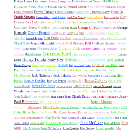
Faye
Eric Porter
Ernest Borgnine
Enrique Lucero
Estelle Winwood
Everett McGill
Fernandel
Dunaway
Ferdy Mayne
Fernand Gravey
Fernand Ledoux
Fernando Sancho
Forrest Tucker
Frank Oz
Forest Whitaker
Francis Blanche
Franco Nero
Françoise Rosay
Frank Sinatra
Gary
Frank Wolff
Fred Astaire
Fred MacMurray
Gaby Morlay
Gary Combs
Cooper
Gavan O'Herlihy
Gene Hackman
Gary Lockwood
Gene Kelly
Geneviève Page
Geoffrey Keen
Geoffrey Lewis
George C. Scott
George
George Baker
George Cole
Kennedy
George Peppard
George Sanders
Georges
George Raft
George Rigaud
Gert Fröbe
Marchal
Gian Maria Volonté
Gérard Jugnot
Gia Scala
Giacomo Rossi-Stuart
Glenn
Gina Lollobrigida
Giuliano Gemma
Gianni Garko
Giorgia Moll
Giovanna Ralli
Gregory Peck
Ford
Grégoire Aslan
Grace Jones
Gregory Walcott
Hal Needham
Harold
Harrison Ford
Harry Carey Jr.
J. Stone
Harold Sakata
Harry Dean Stanton
Harvey
Henry Fonda
Herbert Lom
Henry Silva
Keitel
Honor Blackman
Hugh Jackman
Humphrey Bogart
Ingrid Bergman
Hume Cronyn
Ida Galli
Ingrid Pitt
Jack Black
Jack
Jack Gwillim
Jack Hawkins
Jack Lemmon
Jack
Elam
Jack Hedley
Jack Lord
Jack Palance
MacGowran
Jack Nicholson
Jacqueline
Jack Weston
Jacqueline Bisset
James Coburn
Pearce
Jacques Dufilho
Jacques Perrin
Jacques Tati
James Dean
James Earl Jones
James Mason
James Stewart
James
James Donald
James Garner
Jane Fonda
Woods
Jason Robards
Jean Carmet
Jean Gabin
Jean Lefebvre
Jean Marais
Jean-
Jean Richard
Jean-Claude Brialy
Jean Rochefort
Jean Yanne
Jean-Louis Trintignant
Paul Belmondo
Jeanne Moreau
Jeff
Jean-Pierre Mocky
Jean-Roger Caussimon
Jess
Chandler
Jeff Corey
Jennifer Daniel
Jeffrey Hunter
Jennifer Connelly
Jeremy Kemp
Hahn
Jill St. John
Joanna Barnes
Joanne Whalley
Jim Brown
Jim Carrey
Jodie Foster
John Bartha
Joe Pesci
John Anderson
John Carradine
John Cazale
John Doucette
John Fraser
John McGiver
John
John Larch
John Huston
John Ireland
John McEnery
John McIntire
Mills
John Quade
John Travolta
John Mitchum
John Phillip Law
John Savage
John