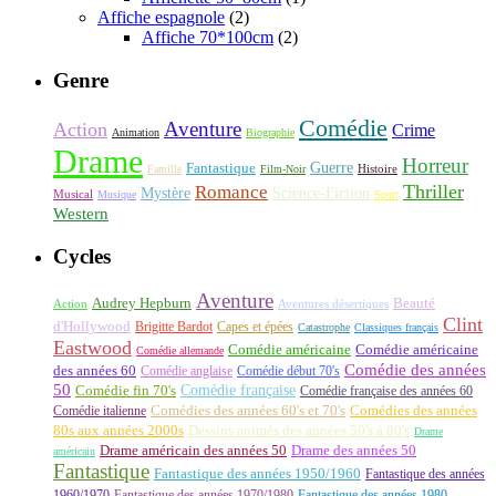
Affiche espagnole
(2)
Affiche 70*100cm
(2)
Genre
Comédie
Aventure
Action
Crime
Animation
Biographie
Drame
Horreur
Fantastique
Guerre
Histoire
Famille
Film-Noir
Thriller
Romance
Science-Fiction
Mystère
Musical
Musique
Sport
Western
Cycles
Aventure
Audrey Hepburn
Beauté
Aventures désertiques
Action
Clint
d'Hollywood
Brigitte Bardot
Capes et épées
Catastrophe
Classiques français
Eastwood
Comédie américaine
Comédie américaine
Comédie allemande
Comédie des années
des années 60
Comédie anglaise
Comédie début 70's
50
Comédie française
Comédie fin 70's
Comédie française des années 60
Comédie italienne
Comédies des années 60's et 70's
Comédies des années
80s aux années 2000s
Dessins animés des années 50's à 80's
Drame
Drame américain des années 50
Drame des années 50
américain
Fantastique
Fantastique des années 1950/1960
Fantastique des années
1960/1970
Fantastique des années 1970/1980
Fantastique des années 1980