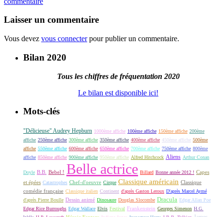
commentaire
Laisser un commentaire
Vous devez
vous connecter
pour publier un commentaire.
Bilan 2020
Tous les chiffres de fréquentation 2020
Le bilan est disponible ici!
Mots-clés
"Délicieuse" Audrey Hepburn
1000ème affiche
100ème affiche
150ème affiche
200ème
affiche
250ème affiche
300ème affiche
350ème affiche
400ème affiche
450ème affiche
500ème
affiche
550ème affiche
600ème affiche
650ème affiche
700ème affiche
750ème affiche
800ème
Aliens
affiche
850ème affiche
900ème affiche
950ème affiche
Alfred Hitchcock
Arthur Conan
Belle actrice
B.B.
Bebel !
Capes
Doyle
Billard
Bonne année 2012 !
Classique américain
et épées
Classique
Catastrophes
Chef-d'oeuvre
Cirque
comédie française
Classique italien
Continent
d'après Gaston Leroux
D'après Marcel Aymé
Dracula
Dessin animé
d'après Pierre Boulle
Dinosaure
Douglas Slocombe
Edgar Allan Poe
Frankenstein
Edgar Rice Burroughs
Edgar Wallace
Elvis
Festival
Georges Simenon
H.G.
James
Héroic Fantasy