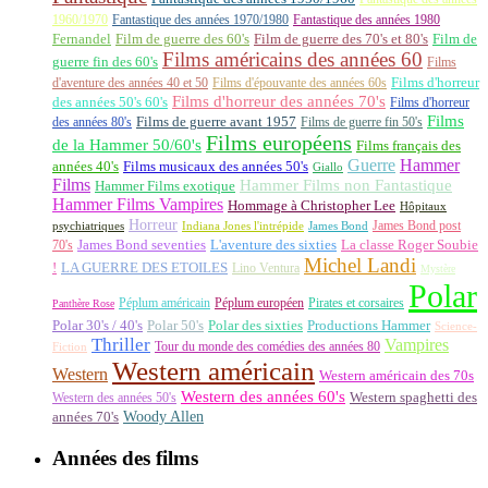
1960/1970
Fantastique des années 1970/1980
Fantastique des années 1980
Fernandel
Film de guerre des 60's
Film de guerre des 70's et 80's
Film de
Films américains des années 60
guerre fin des 60's
Films
d'aventure des années 40 et 50
Films d'épouvante des années 60s
Films d'horreur
Films d'horreur des années 70's
des années 50's 60's
Films d'horreur
Films
des années 80's
Films de guerre avant 1957
Films de guerre fin 50's
Films européens
de la Hammer 50/60's
Films français des
Guerre
Hammer
années 40's
Films musicaux des années 50's
Giallo
Films
Hammer Films non Fantastique
Hammer Films exotique
Hammer Films Vampires
Hommage à Christopher Lee
Hôpitaux
Horreur
James Bond post
Indiana Jones l'intrépide
psychiatriques
James Bond
La classe Roger Soubie
70's
James Bond seventies
L'aventure des sixties
Michel Landi
!
LA GUERRE DES ETOILES
Lino Ventura
Mystère
Polar
Péplum américain
Péplum européen
Pirates et corsaires
Panthère Rose
Polar 30's / 40's
Polar 50's
Polar des sixties
Productions Hammer
Science-
Thriller
Vampires
Tour du monde des comédies des années 80
Fiction
Western américain
Western
Western américain des 70s
Western des années 60's
Western des années 50's
Western spaghetti des
Woody Allen
années 70's
Années des films