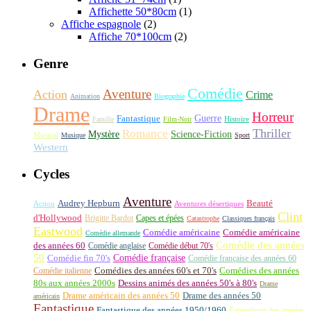
Affichette 50*80cm
(1)
Affiche espagnole
(2)
Affiche 70*100cm
(2)
Genre
Comédie
Aventure
Action
Crime
Animation
Biographie
Drame
Horreur
Fantastique
Guerre
Histoire
Famille
Film-Noir
Thriller
Romance
Science-Fiction
Mystère
Musical
Musique
Sport
Western
Cycles
Aventure
Audrey Hepburn
Beauté
Aventures désertiques
Action
Clint
d'Hollywood
Brigitte Bardot
Capes et épées
Catastrophe
Classiques français
Eastwood
Comédie américaine
Comédie américaine
Comédie allemande
Comédie des années
des années 60
Comédie anglaise
Comédie début 70's
50
Comédie française
Comédie fin 70's
Comédie française des années 60
Comédie italienne
Comédies des années 60's et 70's
Comédies des années
80s aux années 2000s
Dessins animés des années 50's à 80's
Drame
Drame américain des années 50
Drame des années 50
américain
Fantastique
Fantastique des années 1950/1960
Fantastique des années