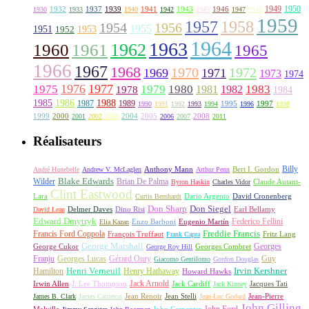
1949
1950
1932
1937
1939
1941
1943
1946
1930
1933
1940
1942
1945
1947
1948
1959
1957
1958
1956
1954
1955
1951
1952
1953
1964
1963
1962
1960
1961
1965
1966
1967
1968
1970
1972
1969
1971
1973
1974
1976
1977
1975
1979
1980
1981
1983
1978
1982
1984
1985
1986
1988
1987
1989
1995
1997
1990
1991
1992
1993
1994
1996
1998
1999
2000
2004
2005
2008
2001
2002
2003
2006
2007
2011
Réalisateurs
Billy
Anthony Mann
André Hunebelle
Andrew V. McLaglen
Arthur Penn
Bert I. Gordon
Wilder
Blake Edwards
Brian De Palma
Claude Autant-
Byron Haskin
Charles Vidor
Clint Eastwood
Lara
David Cronenberg
Curtis Bernhardt
Dario Argento
Don Sharp
Don Siegel
David Lean
Delmer Daves
Dino Risi
Earl Bellamy
Edward Dmytryk
Federico Fellini
Elia Kazan
Enzo Barboni
Eugenio Martín
Freddie Francis
Francis Ford Coppola
François Truffaut
Fritz Lang
Frank Capra
George Marshall
George Cukor
Georges
George Roy Hill
Georges Combret
Franju
Georges Lucas
Gérard Oury
Guy
Giacomo Gentilomo
Gordon Douglas
Irvin Kershner
Henri Verneuil
Henry Hathaway
Hamilton
Howard Hawks
Jack Arnold
Jacques Tati
Irwin Allen
J. Lee Thompson
Jack Cardiff
Jack Kinney
James B. Clark
James Cameron
Jean Renoir
Jean Stelli
Jean-Luc Godard
Jean-Pierre
John Gilling