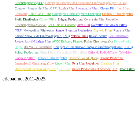
Cinématographie (SFC)
Compagnie Française de Distribution Cinématographique (CFDC)
Comptoir Français du Film (CFF)
Excelsa Film
Intermondia Films
Glomer Film
Les Films
Concordia
Rome Paris Films
Compagnia Cinematografica Champion
Emmepi Cinematografica
Étoile Distribution
Clarion Films
Enigma Productions
Constantin Film Produktion
Cinematografica Associati
Les Films du Carrosse
Ultra Film
Nouvelles Éditions de Films
(NEF)
Metropolitan Filmexport
Samuel Bronston Productions
Capitole Films
Romana Film
Société Nouvelle de Cinématographie (SNC)
Valoria Films
Rastar Pictures
Les Productions
Jacques Roitfeld
Jadran Film
AVCO Embassy Pictures
Rafran Cinematografica
Devon/Persky-
Bright
Hal Wallis Productions
Compagnie Commerciale Française Cinématographique (CCFC)
Belstar Productions
Cinétel
Euro International Film (EIA)
Office de Radiodiffusion Télévision
Française (ORTF)
Tritone Cinematografica
Deutsche Fox AG (Defa)
Oceania Produzioni
Internazionali Cinematografiche
Rizzoli Film
Terra Film Produktion
Canadian Film
Development Corporation (CFDC)
Fair Film
United Productions of America (UPA)
Jason Films
ericbad.net 2011-2025