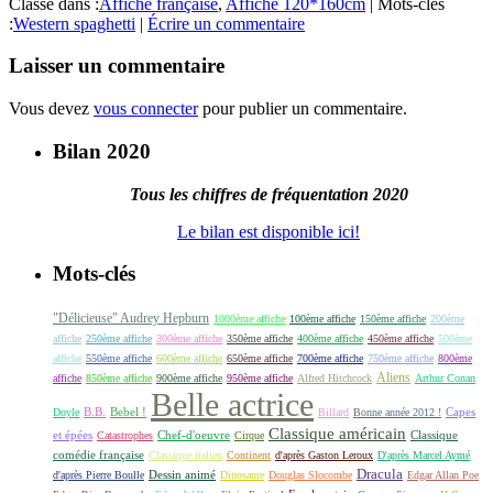
Classé dans :
Affiche française
,
Affiche 120*160cm
|
Mots-clés
:
Western spaghetti
|
Écrire un commentaire
Laisser un commentaire
Vous devez
vous connecter
pour publier un commentaire.
Bilan 2020
Tous les chiffres de fréquentation 2020
Le bilan est disponible ici!
Mots-clés
"Délicieuse" Audrey Hepburn
1000ème affiche
100ème affiche
150ème affiche
200ème
affiche
250ème affiche
300ème affiche
350ème affiche
400ème affiche
450ème affiche
500ème
affiche
550ème affiche
600ème affiche
650ème affiche
700ème affiche
750ème affiche
800ème
Aliens
affiche
850ème affiche
900ème affiche
950ème affiche
Alfred Hitchcock
Arthur Conan
Belle actrice
B.B.
Bebel !
Capes
Doyle
Billard
Bonne année 2012 !
Classique américain
et épées
Classique
Catastrophes
Chef-d'oeuvre
Cirque
comédie française
Classique italien
Continent
d'après Gaston Leroux
D'après Marcel Aymé
Dracula
Dessin animé
d'après Pierre Boulle
Dinosaure
Douglas Slocombe
Edgar Allan Poe