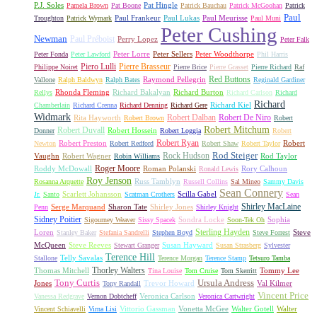
P.J. Soles
Pat Hingle
Pamela Brown
Pat Boone
Patrick Bauchau
Patrick McGoohan
Patrick
Paul
Paul Frankeur
Paul Lukas
Paul Meurisse
Troughton
Patrick Wymark
Paul Muni
Peter Cushing
Newman
Paul Préboist
Perry Lopez
Peter Falk
Peter Lorre
Peter Sellers
Peter Woodthorpe
Peter Fonda
Peter Lawford
Phil Harris
Piero Lulli
Pierre Brasseur
Philippe Noiret
Pierre Brice
Pierre Grasset
Pierre Richard
Raf
Red Buttons
Raymond Pellegrin
Vallone
Ralph Baldwyn
Ralph Bates
Reginald Gardiner
Rhonda Fleming
Richard Bakalyan
Richard Burton
Rellys
Richard Carlson
Richard
Richard
Richard Kiel
Chamberlain
Richard Crenna
Richard Denning
Richard Gere
Widmark
Robert Dalban
Robert De Niro
Rita Hayworth
Robert Brown
Robert
Robert Mitchum
Robert Duvall
Robert Hossein
Donner
Robert Loggia
Robert
Robert Ryan
Robert Preston
Robert
Newton
Robert Redford
Robert Shaw
Robert Taylor
Rock Hudson
Rod Steiger
Vaughn
Robert Wagner
Rod Taylor
Robin Williams
Roger Moore
Roddy McDowall
Roman Polanski
Rory Calhoun
Ronald Lewis
Roy Jenson
Russ Tamblyn
Rosanna Arquette
Russell Collins
Sal Mineo
Sammy Davis
Sean Connery
Scarlett Johansson
Scilla Gabel
Jr.
Santo
Scatman Crothers
Sean
Shirley MacLaine
Serge Marquand
Sharon Tate
Shirley Jones
Penn
Shirley Knight
Sidney Poitier
Sondra Locke
Sophia
Sigourney Weaver
Sissy Spacek
Soon-Tek Oh
Sterling Hayden
Loren
Steve
Stanley Baker
Stefania Sandrelli
Stephen Boyd
Steve Forrest
McQueen
Steve Reeves
Susan Hayward
Stewart Granger
Susan Strasberg
Sylvester
Terence Hill
Telly Savalas
Stallone
Terence Morgan
Terence Stamp
Tetsuro Tamba
Thorley Walters
Thomas Mitchell
Tommy Lee
Tina Louise
Tom Cruise
Tom Skerritt
Tony Curtis
Ursula Andress
Jones
Trevor Howard
Val Kilmer
Tony Randall
Vincent Price
Veronica Carlson
Vanessa Redgrave
Vernon Dobtcheff
Veronica Cartwright
Vittorio Gassman
Vonetta McGee
Walter Gotell
Walter
Vincent Schiavelli
Virna Lisi