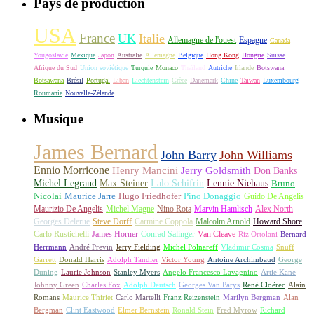
Pays de production
USA
France
UK
Italie
Allemagne de l'ouest
Espagne
Canada
Yougoslavie
Mexique
Japon
Australie
Allemagne
Belgique
Hong Kong
Hongrie
Suisse
Afrique du Sud
Union soviétique
Turquie
Monaco
Thaïland
Autriche
Irlande
Botswana
Botsawana
Brésil
Portugal
Liban
Liechtenstein
Grèce
Danemark
Chine
Taïwan
Luxembourg
Roumanie
Nouvelle-Zélande
Musique
James Bernard
John Barry
John Williams
Ennio Morricone
Henry Mancini
Jerry Goldsmith
Don Banks
Michel Legrand
Max Steiner
Lalo Schifrin
Lennie Niehaus
Bruno
Nicolai
Maurice Jarre
Hugo Friedhofer
Pino Donaggio
Guido De Angelis
Maurizio De Angelis
Michel Magne
Nino Rota
Marvin Hamlisch
Alex North
Georges Delerue
Steve Dorff
Carmine Coppola
Malcolm Arnold
Howard Shore
Carlo Rustichelli
James Horner
Conrad Salinger
Van Cleave
Riz Ortolani
Bernard
Herrmann
André Previn
Jerry Fielding
Michel Polnareff
Vladimir Cosma
Snuff
Garrett
Donald Harris
Adolph Tandler
Victor Young
Antoine Archimbaud
George
Duning
Laurie Johnson
Stanley Myers
Angelo Francesco Lavagnino
Artie Kane
Johnny Green
Charles Fox
Adolph Deutsch
Georges Van Parys
René Cloërec
Alain
Romans
Maurice Thiriet
Carlo Martelli
Franz Reizenstein
Marilyn Bergman
Alan
Bergman
Clint Eastwood
Elmer Bernstein
Ronald Stein
Fred Myrow
Richard