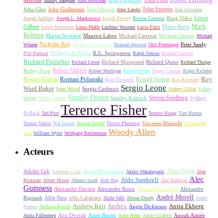
John Carpenter
John Ford
Melville
Jimmy Sangster
John Boorman
John Sturges
John Huston
John Glen
John Guillermin
John Landis
José Giovanni
Lewis
King Vidor
Joseph Anthony
Joseph L. Mankiewicz
Joseph Pevney
Kevin Connor
Mark
Gilbert
Mario Bava
Lewis Milestone
Louis Malle
Luchino Visconti
Lucio Fulci
Robson
Michael Carreras
Michael Cimino
Martin Scorsese
Maurice Labro
Michael
Nicholas Ray
Winner
Norbert Carbonnaux
Norman Jewison
Otto Preminger
Peter Sasdy
Philippe de Broca
Phil Karlson
R.G. Springsteen
Ralph Nelson
Richard Carlson
Richard Fleischer
Richard Quine
Richard Lester
Richard Marquand
Richard Thorpe
Ridley Scott
Robert Aldrich
Robert Mulligan
Robert Wise
Roger Corman
Roger Richebé
Roger Vadim
Roman Polanski
Roy
Ron Howard
Ronald Neame
Roy Rowland
Sergio Leone
Ward Baker
Sam Wood
Sergio Corbucci
Sidney Gilliat
Sidney
Stanley Donen
Steven Spielberg
Stanley Kubrick
Sydney
Hayers
Sidney Lumet
Terence Fisher
Pollack
Ted Post
Terence Young
Tim Burton
Val Guest
Vincente Minnelli
Tonino Valerii
Vernon Sewell
Victor Fleming
Vittorio De
Woody Allen
Sica
William Wyler
Wolfgang Reitherman
Acteurs
Alain Delon
Adolfo Celi
Agnes Moorehead
Adrienne Corri
Akiko Wakabayashi
Alan
Alec
Aldo Sambrell
Rickman
Albert Moses
Alberto Sordi
Aldo Ray
Alec Baldwin
Guinness
Alexander Davion
Alexander Knox
Alexandre
Alexander Lockwood
André Morell
Rignault
Alfie Bass
Alfio Caltabiano
Alida Valli
Alison Doody
André
Andrew Keir
Andrex
Anita Ekberg
Andrea Aureli
Angie Dickinson
Pousse
Ann Dvorak
Anne Baxter
Anouk Aimée
Anita Pallenberg
Anne Helm
Annie Girardot