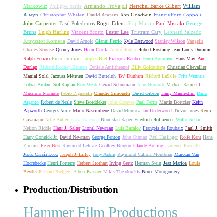
Markowitz
Philippe Sarde
Armando Trovajoli
Herschel Burke Gilbert
William
Alwyn
Christopher Whelen
David Amram
Ron Goodwin
Francis Ford Coppola
John Carpenter
Basil Poledouris
Roger Edens
Skip Martin
Paul Misraki
George
Bruns
Leigh Harline
Vincent Scotto
Lester Lee
Tristram Cary
Leonard Salzedo
Krzysztof Komeda
David Arnold
Gianni Ferrio
Kyle Eastwood
Stanley Wilson
Vangelis
Charles Strouse
Quincy Jones
Henri Crolla
André Hodeir
Hubert Rostaing
Jean-Louis Ducarme
Ralph Ferraro
Piero Umiliani
Jacques Brel
François Rauber
Henri Bourtayre
Hans May
Paul
Dunlap
Richard Rodney Bennett
Daniele Amfitheatrof
Billy Goldenberg
Christian Chevallier
Martial Solal
Jacques Métehen
David Buttolph
'By' Dunham
Richard LaSalle
Fritz Wenneis
Lothar Brühne
Sol Kaplan
Roy Webb
Gerard Schurmann
Alan Howarth
Michael Kamen
f
Massimo Morante
Fabio Pignatelli
Claudio Simonetti
David Gibson
Harry Manfredini
Dario
Argento
Robert de Nesle
Steve Boeddeker
John Cacavas
Paul Ferris
Martin Böttcher
Keith
Papworth
Georges Auric
Mario Nascimbene
David Munrow
Ian Underwood
Trevor Jones
Remi
Gassmann
Artie Butler
Franz Waxman
Bronislau Kaper
Friedrich Hollaender
Walter Scharf
Nelson Riddle
Hans J. Salter
Lionel Newman
Luis Bacalov
François de Roubaix
Paul J. Smith
Harry Connick Jr.
David Newman
George Fenton
John Ottman
Paul Haslinger
Rolfe Kent
Hans
Zimmer
Peter Best
Raymond Lefevre
Geoffrey Burgon
Claude Bolling
Laurence Rosenthal
Jesús García Leoz
Joseph J. Lilley
Tony Aubin
Raymond Gallois-Montbrun
Marceau Van
Hoorebecke
Henri Forterre
Herbert Stothart
Irving Gertz
Herman Stein
Jean Marion
Louis
Beydts
Richard Rodgers
Albert Raisner
Mikis Theodorakis
Bruce Montgomery
Production/Distribution
Hammer Film Productions