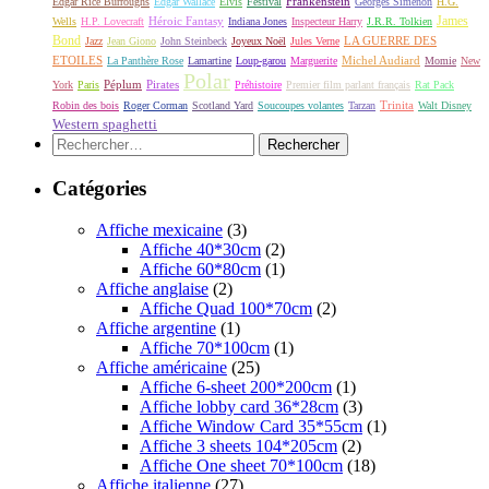
Frankenstein
Edgar Rice Burroughs
Edgar Wallace
Elvis
Festival
Georges Simenon
H.G.
James
Héroic Fantasy
Wells
H.P. Lovecraft
Indiana Jones
Inspecteur Harry
J.R.R. Tolkien
Bond
LA GUERRE DES
Jazz
Jean Giono
John Steinbeck
Joyeux Noël
Jules Verne
ETOILES
Michel Audiard
La Panthère Rose
Lamartine
Loup-garou
Marguerite
Momie
New
Polar
Péplum
Pirates
York
Paris
Préhistoire
Premier film parlant français
Rat Pack
Robin des bois
Roger Corman
Scotland Yard
Soucoupes volantes
Tarzan
Trinita
Walt Disney
Western spaghetti
Rechercher :
Catégories
Affiche mexicaine
(3)
Affiche 40*30cm
(2)
Affiche 60*80cm
(1)
Affiche anglaise
(2)
Affiche Quad 100*70cm
(2)
Affiche argentine
(1)
Affiche 70*100cm
(1)
Affiche américaine
(25)
Affiche 6-sheet 200*200cm
(1)
Affiche lobby card 36*28cm
(3)
Affiche Window Card 35*55cm
(1)
Affiche 3 sheets 104*205cm
(2)
Affiche One sheet 70*100cm
(18)
Affiche italienne
(27)