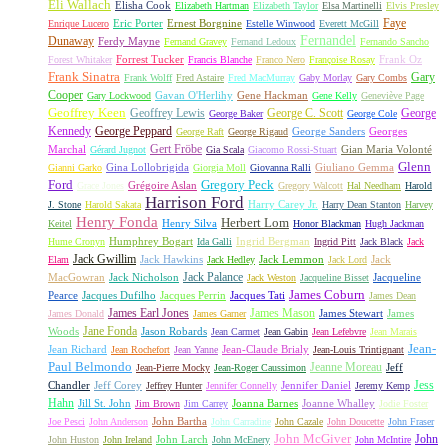
Eli Wallach
Elisha Cook
Elizabeth Hartman
Elizabeth Taylor
Elsa Martinelli
Elvis Presley
Faye
Eric Porter
Ernest Borgnine
Enrique Lucero
Estelle Winwood
Everett McGill
Fernandel
Dunaway
Ferdy Mayne
Fernand Gravey
Fernand Ledoux
Fernando Sancho
Forrest Tucker
Frank Oz
Forest Whitaker
Francis Blanche
Franco Nero
Françoise Rosay
Frank Sinatra
Gary
Frank Wolff
Fred Astaire
Fred MacMurray
Gaby Morlay
Gary Combs
Cooper
Gavan O'Herlihy
Gene Hackman
Gary Lockwood
Gene Kelly
Geneviève Page
Geoffrey Keen
Geoffrey Lewis
George C. Scott
George
George Baker
George Cole
Kennedy
George Peppard
George Sanders
Georges
George Raft
George Rigaud
Gert Fröbe
Marchal
Gian Maria Volonté
Gérard Jugnot
Gia Scala
Giacomo Rossi-Stuart
Glenn
Gina Lollobrigida
Giuliano Gemma
Gianni Garko
Giorgia Moll
Giovanna Ralli
Gregory Peck
Ford
Grégoire Aslan
Grace Jones
Gregory Walcott
Hal Needham
Harold
Harrison Ford
Harry Carey Jr.
J. Stone
Harold Sakata
Harry Dean Stanton
Harvey
Henry Fonda
Herbert Lom
Henry Silva
Keitel
Honor Blackman
Hugh Jackman
Humphrey Bogart
Ingrid Bergman
Hume Cronyn
Ida Galli
Ingrid Pitt
Jack Black
Jack
Jack Gwillim
Jack Hawkins
Jack Lemmon
Jack
Elam
Jack Hedley
Jack Lord
Jack Palance
MacGowran
Jack Nicholson
Jacqueline
Jack Weston
Jacqueline Bisset
James Coburn
Pearce
Jacques Dufilho
Jacques Perrin
Jacques Tati
James Dean
James Earl Jones
James Mason
James Stewart
James
James Donald
James Garner
Jane Fonda
Woods
Jason Robards
Jean Carmet
Jean Gabin
Jean Lefebvre
Jean Marais
Jean-
Jean Richard
Jean-Claude Brialy
Jean Rochefort
Jean Yanne
Jean-Louis Trintignant
Paul Belmondo
Jeanne Moreau
Jeff
Jean-Pierre Mocky
Jean-Roger Caussimon
Jess
Chandler
Jeff Corey
Jennifer Daniel
Jeffrey Hunter
Jennifer Connelly
Jeremy Kemp
Hahn
Jill St. John
Joanna Barnes
Joanne Whalley
Jim Brown
Jim Carrey
Jodie Foster
John Bartha
Joe Pesci
John Anderson
John Carradine
John Cazale
John Doucette
John Fraser
John McGiver
John
John Larch
John Huston
John Ireland
John McEnery
John McIntire