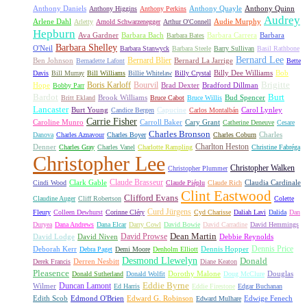
Anthony Daniels
Anthony Quayle
Anthony Quinn
Anthony Higgins
Anthony Perkins
Audrey
Arlene Dahl
Audie Murphy
Arletty
Arnold Schwarzenegger
Arthur O'Connell
Hepburn
Ava Gardner
Barbara Bach
Barbara Carrera
Barbara
Barbara Bates
Barbara Shelley
O'Neil
Barbara Stanwyck
Barbara Steele
Barry Sullivan
Basil Rathbone
Bernard Lee
Bernard Blier
Ben Johnson
Bernard La Jarrige
Bernadette Lafont
Bette
Billy Dee Williams
Bob
Davis
Bill Murray
Bill Williams
Billie Whitelaw
Billy Crystal
Boris Karloff
Bourvil
Brigitte
Hope
Brad Dexter
Bradford Dillman
Bobby Parr
Bardot
Burt
Brook Williams
Bud Spencer
Britt Ekland
Bruce Cabot
Bruce Willis
Lancaster
Burt Young
Capucine
Carol Lynley
Candice Bergen
Carlos Montalbán
Carrie Fisher
Caroline Munro
Carroll Baker
Cary Grant
Catherine Deneuve
Cesare
Charles Bronson
Charles
Danova
Charles Aznavour
Charles Boyer
Charles Coburn
Charlton Heston
Denner
Charles Gray
Charles Vanel
Charlotte Rampling
Christine Fabréga
Christopher Lee
Christopher Walken
Christopher Plummer
Claude Brasseur
Clark Gable
Claudia Cardinale
Cindi Wood
Claude Piéplu
Claude Rich
Clint Eastwood
Clifford Evans
Claudine Auger
Cliff Robertson
Colette
Curd Jürgens
Fleury
Colleen Dewhurst
Corinne Cléry
Cyd Charisse
Daliah Lavi
Dalida
Dan
Duryea
Dana Andrews
Dana Elcar
Darry Cowl
David Bowie
David Carradine
David Hemmings
David Prowse
Dean Martin
David Lodge
David Niven
Debbie Reynolds
Dennis Price
Deborah Kerr
Dennis Hopper
Debra Paget
Demi Moore
Denholm Elliott
Desmond Llewelyn
Donald
Derren Nesbitt
Derek Francis
Diane Keaton
Pleasence
Dorothy Malone
Douglas
Donald Sutherland
Donald Wolfit
Doug McClure
Duncan Lamont
Eddie Byrne
Wilmer
Ed Harris
Eddie Firestone
Edgar Buchanan
Edith Scob
Edmond O'Brien
Edward G. Robinson
Edwige Fenech
Edward Mulhare