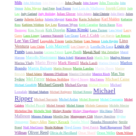
Mills
John Quade
John Travolta
John Mitchum
John Phillip Law
John Savage
John
Joseph Cotten
John Wayne
José Ferrer
José Luis de Vilallonga
Vernon
José Ferre
Jude
Julian Glover
Law
Judy Garland
Judy Holliday
Julie Adams
Julie Christie
Julie Harris
Julien
Karl Malden
Juliette Gréco
Karin Schubert
Carette
Juliette Mayniel
Karin Dor
Katharine
Keenan Wynn
Kim
Ross
Kathleen Widdoes
Kay Lenz
Keith Carradine
Kevin Bacon
Klaus Kinski
Kirk Douglas
Basinger
Kim Novak
Lana Turner
Larry
Lana Wood
Lee J. Cobb
Gates
Lee Grant
Laura Linney
Laurence Naismith
Lee Marvin
Lee Remick
Lino
Lee Van Cleef
Leopoldo Trieste
Leslie Nielsen
Liam Neeson
Linda Hayden
Ventura
Lois Maxwell
Louis de
Lorella De Luca
Lois Chiles
Lon Chaney Jr.
Funès
Luigi Pistilli
Magali Noël
Louis Jourdan
Luciana Paluzzi
Mai Zetterling
Marcel
Marcello Mastroianni
Marceau
Maria Schell
Marianne Koch
Marilù Tolo
Marilyn Monroe
Mario Brega
Mark Hamill
Marlon
Marina Vlady
Marla Landi
Marlene Dietrich
Martin Balsam
Brando
Martin Landau
Martin Sheen
Martin Benson
Martine
Max Von
Beswick
Maud Adams
Maureen O'Sullivan
Maurice Chevalier
Maurice Risch
Mel Ferrer
Sydow
Michael Caine
Melissa Stribling
Meryl Streep
Mia Farrow
Michael Gough
Michael Gwynn
Michael
Michael Goodliffe
Michael Hordern
Michael
Lonsdale
Michael Madsen
Michael Redgrave
Michael Rennie
Ripper
Michael Sarrazin
Michel Ardan
Michel Bouquet
Michel Constantin
Michel
Michel Piccoli
Galabru
Michel Serrault
Michel Simon
Michele Gammino
Michèle Mercier
Miles
Micheline Dax
Michelle Yeoh
Mickey Rourke
Mickey Shaughnessy
Mie Hama
Malleson
Mimmo Palmara
Mireille Darc
Montgomery Clift
Murray Hamilton
Mylène
Nancy Allen
Nancy Kovack
Natalie Wood
Natasha Henstridge
Demongeot
Neville
Noel
Nigel Green
Noël Roquevert
Brand
Niall MacGinnis
Nicole Kidman
Nigel Patrick
Oliver Reed
Willman
Olivia de Havilland
Omar Sharif
Orson Welles
Owen Wilson