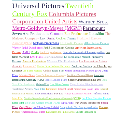
Universal Pictures
Twentieth
Century Fox
Columbia Pictures
Corporation
United Artists
Warner Bros.
Metro-Goldwyn-Mayer (MGM)
Paramount
Seven Arts Productions
Gaumont
Eon Productions
Lucasfilm
The
Malpaso Company
Lux
Danjaq
Cocinor
Titanus
Produzioni Europee
Associati (PEA)
Malpaso Productions
RKO Radio Pictures
Allied Artists Pictures
Warner-Pathé Distributors
Pathé Consortium Cinéma
American International
Pictures
AMLF
Prodis
Rank Organisation
Dino de Laurentiis Cinematografica
Les
films Marbeuf
EMI Films
Les Films Ariane
La compagnie Mirisch
Filmways
Pictures
Amicus Productions
Warwick Film Productions
Les Productions Artistes
Associés
Cinema 77
Rialto Film Preben-Philipsen
Zoetrope Studios
Les Films Jacques
Leitienne
Les Films Marceau
Cinédis
Rapid Film
United International Pictures (UIP)
Cerito
Films
Mondex Films
Dino De Laurentiis Company
Les films Fernand Rivers
American
Broadcasting Company (ABC)
Franco London Films
Societé Cinématographique Lyre
Alta
Vista Film Production
Galatea Film
Les Films Corona
Tigon British Film Productions
Touchstone Pictures
Avala Film
Europrodis
Edward Small Productions
Leone Film
Selznick
International Pictures
PSO International
Fox-Lira
Village Roadshow Pictures
Atlántida Films
Mars Film
Société Nouvelle des Établissements Gaumont (SNEG)
Les Films Christian Fechner
Dania Film
Les Films Georges Muller (FGM)
Hawk Films
Walt Disney Productions
Specta
Films
Cady Films
Les Films Roger Richebé
Comptoir du film français production
Embassy
Pictures
Transcontinental Films
La Société des Films Sirius
Société Française de