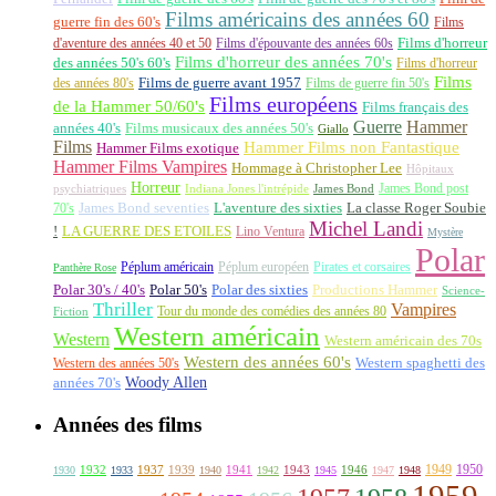
Films américains des années 60
guerre fin des 60's
Films
d'aventure des années 40 et 50
Films d'épouvante des années 60s
Films d'horreur
Films d'horreur des années 70's
des années 50's 60's
Films d'horreur
Films
des années 80's
Films de guerre avant 1957
Films de guerre fin 50's
Films européens
de la Hammer 50/60's
Films français des
Guerre
Hammer
années 40's
Films musicaux des années 50's
Giallo
Films
Hammer Films non Fantastique
Hammer Films exotique
Hammer Films Vampires
Hommage à Christopher Lee
Hôpitaux
Horreur
James Bond post
Indiana Jones l'intrépide
psychiatriques
James Bond
La classe Roger Soubie
70's
James Bond seventies
L'aventure des sixties
Michel Landi
!
LA GUERRE DES ETOILES
Lino Ventura
Mystère
Polar
Péplum américain
Péplum européen
Pirates et corsaires
Panthère Rose
Polar 30's / 40's
Polar 50's
Polar des sixties
Productions Hammer
Science-
Thriller
Vampires
Tour du monde des comédies des années 80
Fiction
Western américain
Western
Western américain des 70s
Western des années 60's
Western des années 50's
Western spaghetti des
Woody Allen
années 70's
Années des films
1949
1950
1932
1937
1939
1941
1943
1946
1930
1933
1940
1942
1945
1947
1948
1959