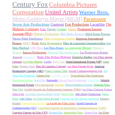
Century Fox
Columbia Pictures
Corporation
United Artists
Warner Bros.
Metro-Goldwyn-Mayer (MGM)
Paramount
Seven Arts Productions
Gaumont
Eon Productions
Lucasfilm
The
Malpaso Company
Lux
Danjaq
Cocinor
Titanus
Produzioni Europee
Associati (PEA)
Malpaso Productions
RKO Radio Pictures
Allied Artists Pictures
Warner-Pathé Distributors
Pathé Consortium Cinéma
American International
Pictures
AMLF
Prodis
Rank Organisation
Dino de Laurentiis Cinematografica
Les
films Marbeuf
EMI Films
Les Films Ariane
La compagnie Mirisch
Filmways
Pictures
Amicus Productions
Warwick Film Productions
Les Productions Artistes
Associés
Cinema 77
Rialto Film Preben-Philipsen
Zoetrope Studios
Les Films Jacques
Leitienne
Les Films Marceau
Cinédis
Rapid Film
United International Pictures (UIP)
Cerito
Films
Mondex Films
Dino De Laurentiis Company
Les films Fernand Rivers
American
Broadcasting Company (ABC)
Franco London Films
Societé Cinématographique Lyre
Alta
Vista Film Production
Galatea Film
Les Films Corona
Tigon British Film Productions
Touchstone Pictures
Avala Film
Europrodis
Edward Small Productions
Leone Film
Selznick
International Pictures
PSO International
Fox-Lira
Village Roadshow Pictures
Atlántida Films
Mars Film
Société Nouvelle des Établissements Gaumont (SNEG)
Les Films Christian Fechner
Dania Film
Les Films Georges Muller (FGM)
Hawk Films
Walt Disney Productions
Specta
Films
Cady Films
Les Films Roger Richebé
Comptoir du film français production
Embassy
Pictures
Transcontinental Films
La Société des Films Sirius
Société Française de
Cinématographie (SFC)
Compagnie Française de Distribution Cinématographique (CFDC)
Comptoir Français du Film (CFF)
Excelsa Film
Intermondia Films
Glomer Film
Les Films