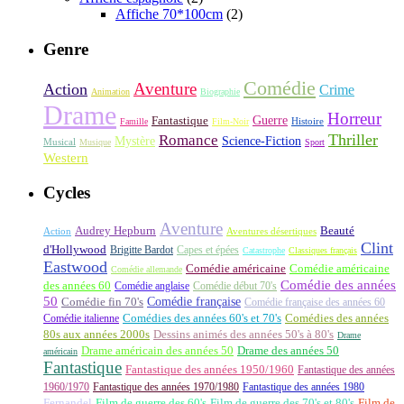
Affiche 70*100cm
(2)
Genre
Comédie
Aventure
Action
Crime
Animation
Biographie
Drame
Horreur
Fantastique
Guerre
Histoire
Famille
Film-Noir
Thriller
Romance
Science-Fiction
Mystère
Musical
Musique
Sport
Western
Cycles
Aventure
Audrey Hepburn
Beauté
Aventures désertiques
Action
Clint
d'Hollywood
Brigitte Bardot
Capes et épées
Catastrophe
Classiques français
Eastwood
Comédie américaine
Comédie américaine
Comédie allemande
Comédie des années
des années 60
Comédie anglaise
Comédie début 70's
50
Comédie française
Comédie fin 70's
Comédie française des années 60
Comédie italienne
Comédies des années 60's et 70's
Comédies des années
80s aux années 2000s
Dessins animés des années 50's à 80's
Drame
Drame américain des années 50
Drame des années 50
américain
Fantastique
Fantastique des années 1950/1960
Fantastique des années
1960/1970
Fantastique des années 1970/1980
Fantastique des années 1980
Fernandel
Film de guerre des 60's
Film de guerre des 70's et 80's
Film de