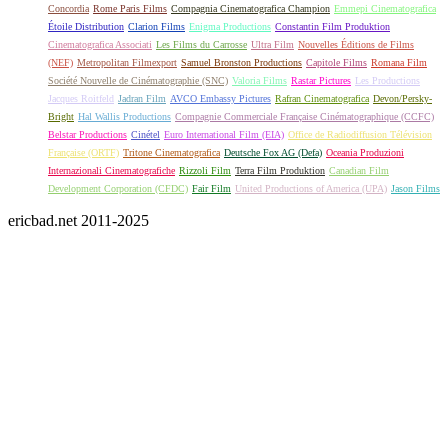
Concordia
Rome Paris Films
Compagnia Cinematografica Champion
Emmepi Cinematografica
Étoile Distribution
Clarion Films
Enigma Productions
Constantin Film Produktion
Cinematografica Associati
Les Films du Carrosse
Ultra Film
Nouvelles Éditions de Films
(NEF)
Metropolitan Filmexport
Samuel Bronston Productions
Capitole Films
Romana Film
Société Nouvelle de Cinématographie (SNC)
Valoria Films
Rastar Pictures
Les Productions
Jacques Roitfeld
Jadran Film
AVCO Embassy Pictures
Rafran Cinematografica
Devon/Persky-
Bright
Hal Wallis Productions
Compagnie Commerciale Française Cinématographique (CCFC)
Belstar Productions
Cinétel
Euro International Film (EIA)
Office de Radiodiffusion Télévision
Française (ORTF)
Tritone Cinematografica
Deutsche Fox AG (Defa)
Oceania Produzioni
Internazionali Cinematografiche
Rizzoli Film
Terra Film Produktion
Canadian Film
Development Corporation (CFDC)
Fair Film
United Productions of America (UPA)
Jason Films
ericbad.net 2011-2025