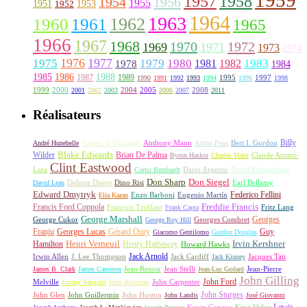
1957
1958
1956
1954
1955
1951
1952
1953
1964
1963
1962
1960
1961
1965
1966
1967
1968
1970
1972
1969
1971
1973
1974
1976
1977
1975
1979
1980
1981
1983
1978
1982
1984
1985
1986
1988
1987
1989
1995
1997
1990
1991
1992
1993
1994
1996
1998
1999
2000
2004
2005
2008
2001
2002
2003
2006
2007
2011
Réalisateurs
Billy
Anthony Mann
André Hunebelle
Andrew V. McLaglen
Arthur Penn
Bert I. Gordon
Wilder
Blake Edwards
Brian De Palma
Claude Autant-
Byron Haskin
Charles Vidor
Clint Eastwood
Lara
David Cronenberg
Curtis Bernhardt
Dario Argento
Don Sharp
Don Siegel
David Lean
Delmer Daves
Dino Risi
Earl Bellamy
Edward Dmytryk
Federico Fellini
Elia Kazan
Enzo Barboni
Eugenio Martín
Freddie Francis
Francis Ford Coppola
François Truffaut
Fritz Lang
Frank Capra
George Marshall
George Cukor
Georges
George Roy Hill
Georges Combret
Franju
Georges Lucas
Gérard Oury
Guy
Giacomo Gentilomo
Gordon Douglas
Irvin Kershner
Henri Verneuil
Henry Hathaway
Hamilton
Howard Hawks
Jack Arnold
Jacques Tati
Irwin Allen
J. Lee Thompson
Jack Cardiff
Jack Kinney
James B. Clark
James Cameron
Jean Renoir
Jean Stelli
Jean-Luc Godard
Jean-Pierre
John Gilling
John Carpenter
John Ford
Melville
Jimmy Sangster
John Boorman
John Sturges
John Huston
John Glen
John Guillermin
John Landis
José Giovanni