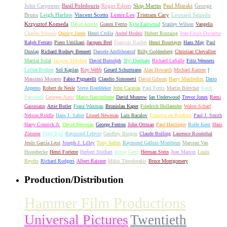
John Carpenter
Basil Poledouris
Roger Edens
Skip Martin
Paul Misraki
George
Bruns
Leigh Harline
Vincent Scotto
Lester Lee
Tristram Cary
Leonard Salzedo
Krzysztof Komeda
David Arnold
Gianni Ferrio
Kyle Eastwood
Stanley Wilson
Vangelis
Charles Strouse
Quincy Jones
Henri Crolla
André Hodeir
Hubert Rostaing
Jean-Louis Ducarme
Ralph Ferraro
Piero Umiliani
Jacques Brel
François Rauber
Henri Bourtayre
Hans May
Paul
Dunlap
Richard Rodney Bennett
Daniele Amfitheatrof
Billy Goldenberg
Christian Chevallier
Martial Solal
Jacques Métehen
David Buttolph
'By' Dunham
Richard LaSalle
Fritz Wenneis
Lothar Brühne
Sol Kaplan
Roy Webb
Gerard Schurmann
Alan Howarth
Michael Kamen
f
Massimo Morante
Fabio Pignatelli
Claudio Simonetti
David Gibson
Harry Manfredini
Dario
Argento
Robert de Nesle
Steve Boeddeker
John Cacavas
Paul Ferris
Martin Böttcher
Keith
Papworth
Georges Auric
Mario Nascimbene
David Munrow
Ian Underwood
Trevor Jones
Remi
Gassmann
Artie Butler
Franz Waxman
Bronislau Kaper
Friedrich Hollaender
Walter Scharf
Nelson Riddle
Hans J. Salter
Lionel Newman
Luis Bacalov
François de Roubaix
Paul J. Smith
Harry Connick Jr.
David Newman
George Fenton
John Ottman
Paul Haslinger
Rolfe Kent
Hans
Zimmer
Peter Best
Raymond Lefevre
Geoffrey Burgon
Claude Bolling
Laurence Rosenthal
Jesús García Leoz
Joseph J. Lilley
Tony Aubin
Raymond Gallois-Montbrun
Marceau Van
Hoorebecke
Henri Forterre
Herbert Stothart
Irving Gertz
Herman Stein
Jean Marion
Louis
Beydts
Richard Rodgers
Albert Raisner
Mikis Theodorakis
Bruce Montgomery
Production/Distribution
Hammer Film Productions
Universal Pictures
Twentieth