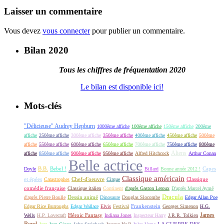
Laisser un commentaire
Vous devez
vous connecter
pour publier un commentaire.
Bilan 2020
Tous les chiffres de fréquentation 2020
Le bilan est disponible ici!
Mots-clés
"Délicieuse" Audrey Hepburn
1000ème affiche
100ème affiche
150ème affiche
200ème
affiche
250ème affiche
300ème affiche
350ème affiche
400ème affiche
450ème affiche
500ème
affiche
550ème affiche
600ème affiche
650ème affiche
700ème affiche
750ème affiche
800ème
Aliens
affiche
850ème affiche
900ème affiche
950ème affiche
Alfred Hitchcock
Arthur Conan
Belle actrice
B.B.
Bebel !
Capes
Doyle
Billard
Bonne année 2012 !
Classique américain
et épées
Classique
Catastrophes
Chef-d'oeuvre
Cirque
comédie française
Classique italien
Continent
d'après Gaston Leroux
D'après Marcel Aymé
Dracula
Dessin animé
d'après Pierre Boulle
Dinosaure
Douglas Slocombe
Edgar Allan Poe
Frankenstein
Edgar Rice Burroughs
Edgar Wallace
Elvis
Festival
Georges Simenon
H.G.
James
Héroic Fantasy
Wells
H.P. Lovecraft
Indiana Jones
Inspecteur Harry
J.R.R. Tolkien
Bond
LA GUERRE DES