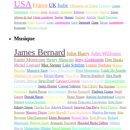
USA
France
UK
Italie
Allemagne de l'ouest
Espagne
Canada
Yougoslavie
Mexique
Japon
Australie
Allemagne
Belgique
Hong Kong
Hongrie
Suisse
Afrique du Sud
Union soviétique
Turquie
Monaco
Thaïland
Autriche
Irlande
Botswana
Botsawana
Brésil
Portugal
Liban
Liechtenstein
Grèce
Danemark
Chine
Taïwan
Luxembourg
Roumanie
Nouvelle-Zélande
Musique
James Bernard
John Barry
John Williams
Ennio Morricone
Henry Mancini
Jerry Goldsmith
Don Banks
Michel Legrand
Max Steiner
Lalo Schifrin
Lennie Niehaus
Bruno
Nicolai
Maurice Jarre
Hugo Friedhofer
Pino Donaggio
Guido De Angelis
Maurizio De Angelis
Michel Magne
Nino Rota
Marvin Hamlisch
Alex North
Georges Delerue
Steve Dorff
Carmine Coppola
Malcolm Arnold
Howard Shore
Carlo Rustichelli
James Horner
Conrad Salinger
Van Cleave
Riz Ortolani
Bernard
Herrmann
André Previn
Jerry Fielding
Michel Polnareff
Vladimir Cosma
Snuff
Garrett
Donald Harris
Adolph Tandler
Victor Young
Antoine Archimbaud
George
Duning
Laurie Johnson
Stanley Myers
Angelo Francesco Lavagnino
Artie Kane
Johnny Green
Charles Fox
Adolph Deutsch
Georges Van Parys
René Cloërec
Alain
Romans
Maurice Thiriet
Carlo Martelli
Franz Reizenstein
Marilyn Bergman
Alan
Bergman
Clint Eastwood
Elmer Bernstein
Ronald Stein
Fred Myrow
Richard
Markowitz
Philippe Sarde
Armando Trovajoli
Herschel Burke Gilbert
William
Alwyn
Christopher Whelen
David Amram
Ron Goodwin
Francis Ford Coppola