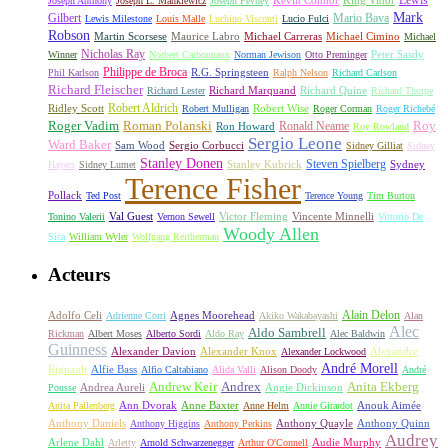
Lewis
King Vidor
Joseph Anthony
Joseph L. Mankiewicz
Joseph Pevney
Kevin Connor
Mark
Gilbert
Mario Bava
Lewis Milestone
Louis Malle
Luchino Visconti
Lucio Fulci
Robson
Michael Carreras
Michael Cimino
Martin Scorsese
Maurice Labro
Michael
Nicholas Ray
Winner
Norbert Carbonnaux
Norman Jewison
Otto Preminger
Peter Sasdy
Philippe de Broca
Phil Karlson
R.G. Springsteen
Ralph Nelson
Richard Carlson
Richard Fleischer
Richard Quine
Richard Lester
Richard Marquand
Richard Thorpe
Ridley Scott
Robert Aldrich
Robert Mulligan
Robert Wise
Roger Corman
Roger Richebé
Roger Vadim
Roman Polanski
Roy
Ron Howard
Ronald Neame
Roy Rowland
Sergio Leone
Ward Baker
Sam Wood
Sergio Corbucci
Sidney Gilliat
Sidney
Stanley Donen
Steven Spielberg
Stanley Kubrick
Sydney
Hayers
Sidney Lumet
Terence Fisher
Pollack
Ted Post
Terence Young
Tim Burton
Val Guest
Vincente Minnelli
Tonino Valerii
Vernon Sewell
Victor Fleming
Vittorio De
Woody Allen
Sica
William Wyler
Wolfgang Reitherman
Acteurs
Alain Delon
Adolfo Celi
Agnes Moorehead
Adrienne Corri
Akiko Wakabayashi
Alan
Alec
Aldo Sambrell
Rickman
Albert Moses
Alberto Sordi
Aldo Ray
Alec Baldwin
Guinness
Alexander Davion
Alexander Knox
Alexandre
Alexander Lockwood
André Morell
Rignault
Alfie Bass
Alfio Caltabiano
Alida Valli
Alison Doody
André
Andrew Keir
Andrex
Anita Ekberg
Andrea Aureli
Angie Dickinson
Pousse
Ann Dvorak
Anne Baxter
Anouk Aimée
Anita Pallenberg
Anne Helm
Annie Girardot
Anthony Daniels
Anthony Quayle
Anthony Quinn
Anthony Higgins
Anthony Perkins
Audrey
Arlene Dahl
Audie Murphy
Arletty
Arnold Schwarzenegger
Arthur O'Connell