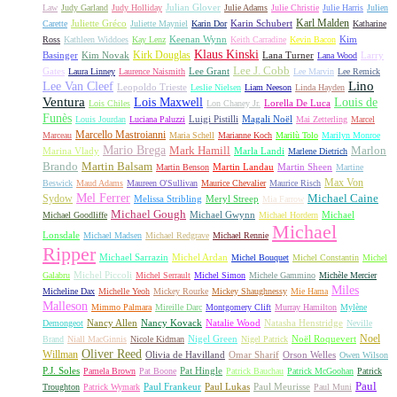
Julian Glover
Law
Judy Garland
Judy Holliday
Julie Adams
Julie Christie
Julie Harris
Julien
Karl Malden
Juliette Gréco
Karin Schubert
Carette
Juliette Mayniel
Karin Dor
Katharine
Keenan Wynn
Kim
Ross
Kathleen Widdoes
Kay Lenz
Keith Carradine
Kevin Bacon
Klaus Kinski
Kirk Douglas
Basinger
Kim Novak
Lana Turner
Larry
Lana Wood
Lee J. Cobb
Gates
Lee Grant
Laura Linney
Laurence Naismith
Lee Marvin
Lee Remick
Lino
Lee Van Cleef
Leopoldo Trieste
Leslie Nielsen
Liam Neeson
Linda Hayden
Ventura
Lois Maxwell
Louis de
Lorella De Luca
Lois Chiles
Lon Chaney Jr.
Funès
Luigi Pistilli
Magali Noël
Louis Jourdan
Luciana Paluzzi
Mai Zetterling
Marcel
Marcello Mastroianni
Marceau
Maria Schell
Marianne Koch
Marilù Tolo
Marilyn Monroe
Mario Brega
Mark Hamill
Marlon
Marina Vlady
Marla Landi
Marlene Dietrich
Martin Balsam
Brando
Martin Landau
Martin Sheen
Martin Benson
Martine
Max Von
Beswick
Maud Adams
Maureen O'Sullivan
Maurice Chevalier
Maurice Risch
Mel Ferrer
Sydow
Michael Caine
Melissa Stribling
Meryl Streep
Mia Farrow
Michael Gough
Michael Gwynn
Michael
Michael Goodliffe
Michael Hordern
Michael
Lonsdale
Michael Madsen
Michael Redgrave
Michael Rennie
Ripper
Michael Sarrazin
Michel Ardan
Michel Bouquet
Michel Constantin
Michel
Michel Piccoli
Galabru
Michel Serrault
Michel Simon
Michele Gammino
Michèle Mercier
Miles
Micheline Dax
Michelle Yeoh
Mickey Rourke
Mickey Shaughnessy
Mie Hama
Malleson
Mimmo Palmara
Mireille Darc
Montgomery Clift
Murray Hamilton
Mylène
Nancy Allen
Nancy Kovack
Natalie Wood
Natasha Henstridge
Demongeot
Neville
Noel
Nigel Green
Noël Roquevert
Brand
Niall MacGinnis
Nicole Kidman
Nigel Patrick
Oliver Reed
Willman
Olivia de Havilland
Omar Sharif
Orson Welles
Owen Wilson
P.J. Soles
Pat Hingle
Pamela Brown
Pat Boone
Patrick Bauchau
Patrick McGoohan
Patrick
Paul
Paul Frankeur
Paul Lukas
Paul Meurisse
Troughton
Patrick Wymark
Paul Muni