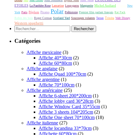
Jazz
Jean Giono
John Steinbeck
Joyeux Noël
Jules Verne
ETOILES
Michel Audiard
La Panthère Rose
Lamartine
Loup-garou
Marguerite
Momie
New
Polar
Péplum
Pirates
York
Paris
Préhistoire
Premier film parlant français
Rat Pack
Robin des bois
Roger Corman
Scotland Yard
Soucoupes volantes
Tarzan
Trinita
Walt Disney
Western spaghetti
Rechercher :
Catégories
Affiche mexicaine
(3)
Affiche 40*30cm
(2)
Affiche 60*80cm
(1)
Affiche anglaise
(2)
Affiche Quad 100*70cm
(2)
Affiche argentine
(1)
Affiche 70*100cm
(1)
Affiche américaine
(25)
Affiche 6-sheet 200*200cm
(1)
Affiche lobby card 36*28cm
(3)
Affiche Window Card 35*55cm
(1)
Affiche 3 sheets 104*205cm
(2)
Affiche One sheet 70*100cm
(18)
Affiche italienne
(27)
Affiche locandina 33*70cm
(3)
Affichette 60*80cm
(2)