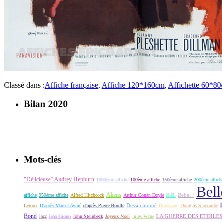
Classé dans :
Affiche française
,
Affiche 120*160cm
,
Affichette 60*8
Bilan 2020
Mots-clés
"Délicieuse" Audrey Hepburn
1000ème affiche
100ème affiche
150ème affiche
200ème affich
Bell
Aliens
B.B.
Bebel !
affiche
950ème affiche
Alfred Hitchcock
Arthur Conan Doyle
Dessin animé
Leroux
D'après Marcel Aymé
d'après Pierre Boulle
Dinosaure
Douglas Slocombe
Bond
LA GUERRE DES ETOILE
Jazz
Jean Giono
John Steinbeck
Joyeux Noël
Jules Verne