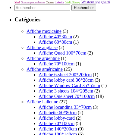
Western spaghetti
Yard
Soucoupes volantes
Tarzan
Trinita
Walt Disney
Rechercher :
Catégories
Affiche mexicaine
(3)
Affiche 40*30cm
(2)
Affiche 60*80cm
(1)
Affiche anglaise
(2)
Affiche Quad 100*70cm
(2)
Affiche argentine
(1)
Affiche 70*100cm
(1)
Affiche américaine
(25)
Affiche 6-sheet 200*200cm
(1)
Affiche lobby card 36*28cm
(3)
Affiche Window Card 35*55cm
(1)
Affiche 3 sheets 104*205cm
(2)
Affiche One sheet 70*100cm
(18)
Affiche italienne
(27)
Affiche locandina 33*70cm
(3)
Affichette 60*80cm
(2)
Affiche lobby-card
(2)
Affiche 70*100cm
(5)
Affiche 140*200cm
(9)
Affiche 100*140cm
(6)