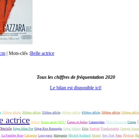
0cm
|
Mots-clés :
Belle actrice
Tous les chiffres de fréquentation 2020
Le bilan est disponible ici!
e
250ème affiche
300ème affiche
350ème affiche
400ème affiche
450ème affiche
500ème affiche
550ème affich
e actrice
Capes et épées
Billard
Bonne année 2012 !
Catastrophes
Chef-d'oeuvre
Cirque
Dracula
Frankenstein
Edgar Allan Poe
Edgar Rice Burroughs
Edgar Wallace
Elvis
Festival
Georges Sime
S
Michel Audiard
Péplum
Pi
La Panthère Rose
Lamartine
Loup-garou
Marguerite
Momie
New York
Paris