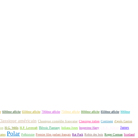
e
600ème affiche
650ème affiche
700ème affiche
750ème affiche
800ème affiche
850ème affiche
900ème
Classique américain
Classique comédie française
Classique italien
Continent
d'après Gaston
James
Héroic Fantasy
non
H.G. Wells
H.P. Lovecraft
Indiana Jones
Inspecteur Harry
J.R.R. Tolkien
Polar
rates
Préhistoire
Premier film parlant français
Rat Pack
Robin des bois
Roger Corman
Scotland