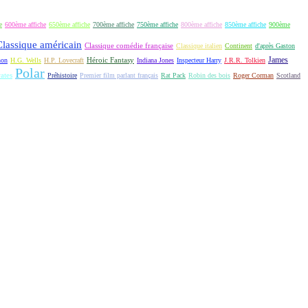
e
600ème affiche
650ème affiche
700ème affiche
750ème affiche
800ème affiche
850ème affiche
900ème
Classique américain
Classique comédie française
Classique italien
Continent
d'après Gaston
James
Héroic Fantasy
non
H.G. Wells
H.P. Lovecraft
Indiana Jones
Inspecteur Harry
J.R.R. Tolkien
Polar
rates
Préhistoire
Premier film parlant français
Rat Pack
Robin des bois
Roger Corman
Scotland