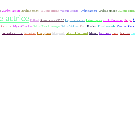
e
250ème affiche
300ème affiche
350ème affiche
400ème affiche
450ème affiche
500ème affiche
550ème affich
e actrice
Capes et épées
Billard
Bonne année 2012 !
Catastrophes
Chef-d'oeuvre
Cirque
Dracula
Frankenstein
Edgar Allan Poe
Edgar Rice Burroughs
Edgar Wallace
Elvis
Festival
Georges Sime
S
Michel Audiard
Péplum
Pi
La Panthère Rose
Lamartine
Loup-garou
Marguerite
Momie
New York
Paris