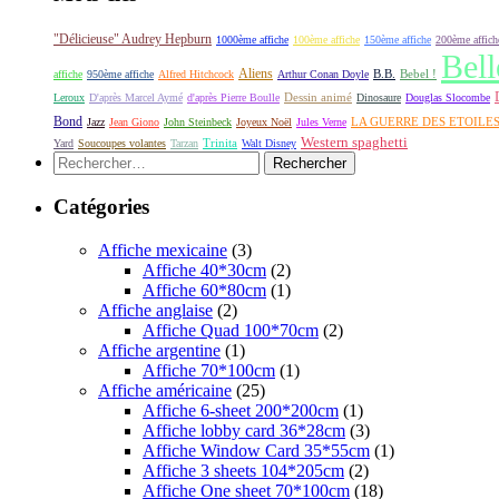
"Délicieuse" Audrey Hepburn
1000ème affiche
100ème affiche
150ème affiche
200ème affich
Bell
Aliens
B.B.
Bebel !
affiche
950ème affiche
Alfred Hitchcock
Arthur Conan Doyle
Dessin animé
Leroux
D'après Marcel Aymé
d'après Pierre Boulle
Dinosaure
Douglas Slocombe
Bond
LA GUERRE DES ETOILE
Jazz
Jean Giono
John Steinbeck
Joyeux Noël
Jules Verne
Western spaghetti
Yard
Soucoupes volantes
Tarzan
Trinita
Walt Disney
Rechercher :
Catégories
Affiche mexicaine
(3)
Affiche 40*30cm
(2)
Affiche 60*80cm
(1)
Affiche anglaise
(2)
Affiche Quad 100*70cm
(2)
Affiche argentine
(1)
Affiche 70*100cm
(1)
Affiche américaine
(25)
Affiche 6-sheet 200*200cm
(1)
Affiche lobby card 36*28cm
(3)
Affiche Window Card 35*55cm
(1)
Affiche 3 sheets 104*205cm
(2)
Affiche One sheet 70*100cm
(18)