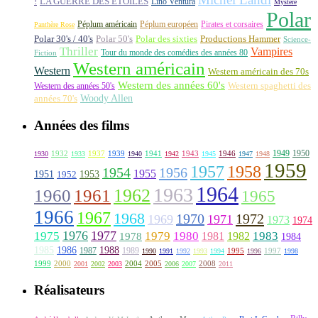
!
LA GUERRE DES ETOILES
Lino Ventura
Mystère
Polar
Péplum américain
Péplum européen
Pirates et corsaires
Panthère Rose
Polar 30's / 40's
Polar 50's
Polar des sixties
Productions Hammer
Science-
Thriller
Vampires
Tour du monde des comédies des années 80
Fiction
Western américain
Western
Western américain des 70s
Western des années 60's
Western des années 50's
Western spaghetti des
Woody Allen
années 70's
Années des films
1949
1950
1932
1937
1939
1941
1943
1946
1930
1933
1940
1942
1945
1947
1948
1959
1957
1958
1956
1954
1955
1951
1952
1953
1964
1963
1962
1960
1961
1965
1966
1967
1968
1970
1972
1969
1971
1973
1974
1976
1977
1975
1979
1980
1981
1983
1978
1982
1984
1985
1986
1988
1987
1989
1995
1997
1990
1991
1992
1993
1994
1996
1998
1999
2000
2004
2005
2008
2001
2002
2003
2006
2007
2011
Réalisateurs