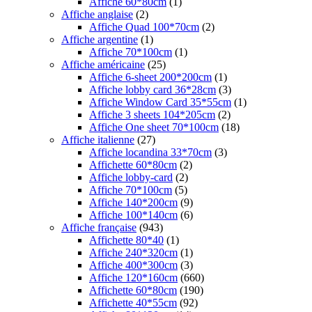
Affiche 60*80cm
(1)
Affiche anglaise
(2)
Affiche Quad 100*70cm
(2)
Affiche argentine
(1)
Affiche 70*100cm
(1)
Affiche américaine
(25)
Affiche 6-sheet 200*200cm
(1)
Affiche lobby card 36*28cm
(3)
Affiche Window Card 35*55cm
(1)
Affiche 3 sheets 104*205cm
(2)
Affiche One sheet 70*100cm
(18)
Affiche italienne
(27)
Affiche locandina 33*70cm
(3)
Affichette 60*80cm
(2)
Affiche lobby-card
(2)
Affiche 70*100cm
(5)
Affiche 140*200cm
(9)
Affiche 100*140cm
(6)
Affiche française
(943)
Affichette 80*40
(1)
Affiche 240*320cm
(1)
Affiche 400*300cm
(3)
Affiche 120*160cm
(660)
Affichette 60*80cm
(190)
Affichette 40*55cm
(92)