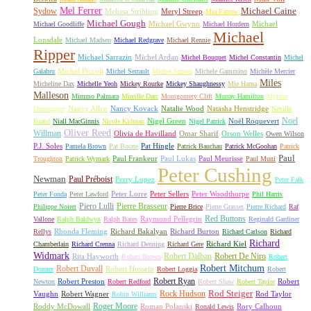
Mel Ferrer
Sydow
Michael Caine
Melissa Stribling
Meryl Streep
Mia Farrow
Michael Gough
Michael Gwynn
Michael
Michael Goodliffe
Michael Hordern
Michael
Lonsdale
Michael Madsen
Michael Redgrave
Michael Rennie
Ripper
Michael Sarrazin
Michel Ardan
Michel Bouquet
Michel Constantin
Michel
Michel Piccoli
Galabru
Michel Serrault
Michel Simon
Michele Gammino
Michèle Mercier
Miles
Micheline Dax
Michelle Yeoh
Mickey Rourke
Mickey Shaughnessy
Mie Hama
Malleson
Mimmo Palmara
Mireille Darc
Montgomery Clift
Murray Hamilton
Mylène
Nancy Allen
Nancy Kovack
Natalie Wood
Natasha Henstridge
Demongeot
Neville
Noel
Nigel Green
Noël Roquevert
Brand
Niall MacGinnis
Nicole Kidman
Nigel Patrick
Oliver Reed
Willman
Olivia de Havilland
Omar Sharif
Orson Welles
Owen Wilson
P.J. Soles
Pat Hingle
Pamela Brown
Pat Boone
Patrick Bauchau
Patrick McGoohan
Patrick
Paul
Paul Frankeur
Paul Lukas
Paul Meurisse
Troughton
Patrick Wymark
Paul Muni
Peter Cushing
Newman
Paul Préboist
Perry Lopez
Peter Falk
Peter Lorre
Peter Sellers
Peter Woodthorpe
Peter Fonda
Peter Lawford
Phil Harris
Piero Lulli
Pierre Brasseur
Philippe Noiret
Pierre Brice
Pierre Grasset
Pierre Richard
Raf
Red Buttons
Raymond Pellegrin
Vallone
Ralph Baldwyn
Ralph Bates
Reginald Gardiner
Rhonda Fleming
Richard Bakalyan
Richard Burton
Rellys
Richard Carlson
Richard
Richard
Richard Kiel
Chamberlain
Richard Crenna
Richard Denning
Richard Gere
Widmark
Robert Dalban
Robert De Niro
Rita Hayworth
Robert Brown
Robert
Robert Mitchum
Robert Duvall
Robert Hossein
Donner
Robert Loggia
Robert
Robert Ryan
Robert Preston
Robert
Newton
Robert Redford
Robert Shaw
Robert Taylor
Rock Hudson
Rod Steiger
Vaughn
Robert Wagner
Rod Taylor
Robin Williams
Roger Moore
Roddy McDowall
Roman Polanski
Rory Calhoun
Ronald Lewis