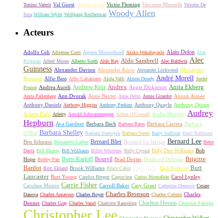
Val Guest
Vincente Minnelli
Tonino Valerii
Vernon Sewell
Victor Fleming
Vittorio De
Woody Allen
Sica
William Wyler
Wolfgang Reitherman
Acteurs
Alain Delon
Adolfo Celi
Agnes Moorehead
Adrienne Corri
Akiko Wakabayashi
Alan
Alec
Aldo Sambrell
Rickman
Albert Moses
Alberto Sordi
Aldo Ray
Alec Baldwin
Guinness
Alexander Davion
Alexander Knox
Alexandre
Alexander Lockwood
André Morell
Rignault
Alfie Bass
Alfio Caltabiano
Alida Valli
Alison Doody
André
Andrew Keir
Andrex
Anita Ekberg
Andrea Aureli
Angie Dickinson
Pousse
Ann Dvorak
Anne Baxter
Anouk Aimée
Anita Pallenberg
Anne Helm
Annie Girardot
Anthony Daniels
Anthony Quayle
Anthony Quinn
Anthony Higgins
Anthony Perkins
Audrey
Arlene Dahl
Audie Murphy
Arletty
Arnold Schwarzenegger
Arthur O'Connell
Hepburn
Ava Gardner
Barbara Bach
Barbara Carrera
Barbara
Barbara Bates
Barbara Shelley
O'Neil
Barbara Stanwyck
Barbara Steele
Barry Sullivan
Basil Rathbone
Bernard Lee
Bernard Blier
Ben Johnson
Bernard La Jarrige
Bernadette Lafont
Bette
Billy Dee Williams
Bob
Davis
Bill Murray
Bill Williams
Billie Whitelaw
Billy Crystal
Boris Karloff
Bourvil
Brigitte
Hope
Brad Dexter
Bradford Dillman
Bobby Parr
Bardot
Burt
Brook Williams
Bud Spencer
Britt Ekland
Bruce Cabot
Bruce Willis
Lancaster
Burt Young
Capucine
Carol Lynley
Candice Bergen
Carlos Montalbán
Carrie Fisher
Caroline Munro
Carroll Baker
Cary Grant
Catherine Deneuve
Cesare
Charles Bronson
Charles
Danova
Charles Aznavour
Charles Boyer
Charles Coburn
Charlton Heston
Denner
Charles Gray
Charles Vanel
Charlotte Rampling
Christine Fabréga
Christopher Lee