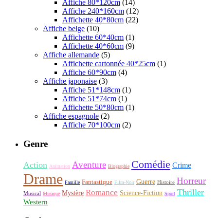
Affiche 80*120cm
(14)
Affiche 240*160cm
(12)
Affichette 40*80cm
(22)
Affiche belge
(10)
Affichette 60*40cm
(1)
Affichette 40*60cm
(9)
Affiche allemande
(5)
Affichette cartonnée 40*25cm
(1)
Affiche 60*90cm
(4)
Affiche japonaise
(3)
Affiche 51*148cm
(1)
Affiche 51*74cm
(1)
Affichette 50*80cm
(1)
Affiche espagnole
(2)
Affiche 70*100cm
(2)
Genre
Comédie
Aventure
Action
Crime
Animation
Biographie
Drame
Horreur
Fantastique
Guerre
Histoire
Famille
Film-Noir
Thriller
Romance
Science-Fiction
Mystère
Musical
Musique
Sport
Western