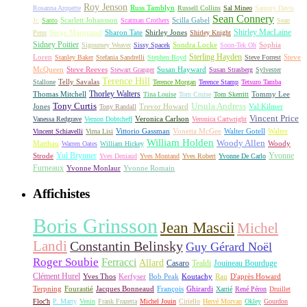
Roy Jenson
Russ Tamblyn
Rosanna Arquette
Russell Collins
Sal Mineo
Sammy Davis
Sean Connery
Scarlett Johansson
Scilla Gabel
Jr.
Santo
Scatman Crothers
Sean
Shirley MacLaine
Serge Marquand
Sharon Tate
Shirley Jones
Penn
Shirley Knight
Sidney Poitier
Sondra Locke
Sophia
Sigourney Weaver
Sissy Spacek
Soon-Tek Oh
Sterling Hayden
Loren
Steve
Stanley Baker
Stefania Sandrelli
Stephen Boyd
Steve Forrest
McQueen
Steve Reeves
Susan Hayward
Stewart Granger
Susan Strasberg
Sylvester
Terence Hill
Telly Savalas
Stallone
Terence Morgan
Terence Stamp
Tetsuro Tamba
Thorley Walters
Thomas Mitchell
Tommy Lee
Tina Louise
Tom Cruise
Tom Skerritt
Tony Curtis
Ursula Andress
Jones
Trevor Howard
Val Kilmer
Tony Randall
Vincent Price
Veronica Carlson
Vanessa Redgrave
Vernon Dobtcheff
Veronica Cartwright
Vittorio Gassman
Vonetta McGee
Walter Gotell
Walter
Vincent Schiavelli
Virna Lisi
William Holden
Woody Allen
Matthau
Woody
Warren Oates
William Hickey
Yul Brynner
Yvonne
Strode
Yves Deniaud
Yves Montand
Yves Robert
Yvonne De Carlo
Furneaux
Yvonne Monlaur
Yvonne Romain
Affichistes
Boris Grinsson
Jean Mascii
Michel
Landi
Constantin Belinsky
Guy Gérard Noël
Roger Soubie
Ferracci
Allard
Casaro
Tealdi
Jouineau Bourduge
Clément Hurel
Yves Thos
Kerfyser
Bob Peak
Koutachy
Rau
D'après Howard
Terpning
Fourastié
Jacques Bonneaud
François
Ghirardi
Xarrié
René Péron
Druillet
Floc'h
P. Marty
Venin
Frank Frazetta
Michel Jouin
Ciriello
Hervé Morvan
Okley
Gourdon