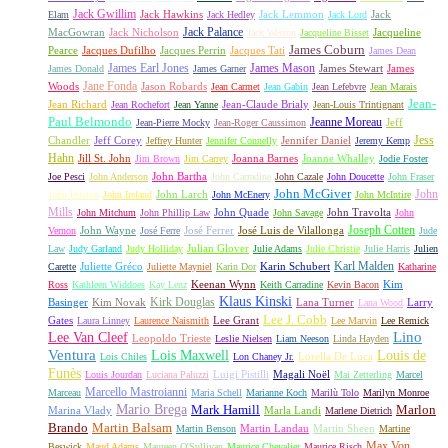
Jack Gwillim
Jack Hawkins
Jack Lemmon
Jack
Elam
Jack Hedley
Jack Lord
Jack Palance
MacGowran
Jack Nicholson
Jacqueline
Jack Weston
Jacqueline Bisset
James Coburn
Pearce
Jacques Dufilho
Jacques Perrin
Jacques Tati
James Dean
James Earl Jones
James Mason
James Stewart
James
James Donald
James Garner
Jane Fonda
Woods
Jason Robards
Jean Carmet
Jean Gabin
Jean Lefebvre
Jean Marais
Jean-
Jean Richard
Jean-Claude Brialy
Jean Rochefort
Jean Yanne
Jean-Louis Trintignant
Paul Belmondo
Jeanne Moreau
Jeff
Jean-Pierre Mocky
Jean-Roger Caussimon
Jess
Chandler
Jeff Corey
Jennifer Daniel
Jeffrey Hunter
Jennifer Connelly
Jeremy Kemp
Hahn
Jill St. John
Joanna Barnes
Joanne Whalley
Jim Brown
Jim Carrey
Jodie Foster
John Bartha
Joe Pesci
John Anderson
John Carradine
John Cazale
John Doucette
John Fraser
John McGiver
John
John Larch
John Huston
John Ireland
John McEnery
John McIntire
Mills
John Quade
John Travolta
John Mitchum
John Phillip Law
John Savage
John
Joseph Cotten
John Wayne
José Ferrer
José Luis de Vilallonga
Vernon
José Ferre
Jude
Julian Glover
Law
Judy Garland
Judy Holliday
Julie Adams
Julie Christie
Julie Harris
Julien
Karl Malden
Juliette Gréco
Karin Schubert
Carette
Juliette Mayniel
Karin Dor
Katharine
Keenan Wynn
Kim
Ross
Kathleen Widdoes
Kay Lenz
Keith Carradine
Kevin Bacon
Klaus Kinski
Kirk Douglas
Basinger
Kim Novak
Lana Turner
Larry
Lana Wood
Lee J. Cobb
Gates
Lee Grant
Laura Linney
Laurence Naismith
Lee Marvin
Lee Remick
Lino
Lee Van Cleef
Leopoldo Trieste
Leslie Nielsen
Liam Neeson
Linda Hayden
Ventura
Lois Maxwell
Louis de
Lorella De Luca
Lois Chiles
Lon Chaney Jr.
Funès
Luigi Pistilli
Magali Noël
Louis Jourdan
Luciana Paluzzi
Mai Zetterling
Marcel
Marcello Mastroianni
Marceau
Maria Schell
Marianne Koch
Marilù Tolo
Marilyn Monroe
Mario Brega
Mark Hamill
Marlon
Marina Vlady
Marla Landi
Marlene Dietrich
Martin Balsam
Brando
Martin Landau
Martin Sheen
Martin Benson
Martine
Max Von
Beswick
Maud Adams
Maureen O'Sullivan
Maurice Chevalier
Maurice Risch