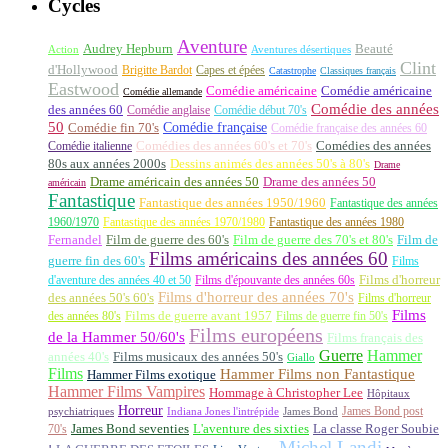
Cycles
Aventure
Audrey Hepburn
Beauté
Aventures désertiques
Action
Clint
d'Hollywood
Brigitte Bardot
Capes et épées
Catastrophe
Classiques français
Eastwood
Comédie américaine
Comédie américaine
Comédie allemande
Comédie des années
des années 60
Comédie anglaise
Comédie début 70's
50
Comédie française
Comédie fin 70's
Comédie française des années 60
Comédie italienne
Comédies des années 60's et 70's
Comédies des années
80s aux années 2000s
Dessins animés des années 50's à 80's
Drame
Drame américain des années 50
Drame des années 50
américain
Fantastique
Fantastique des années 1950/1960
Fantastique des années
1960/1970
Fantastique des années 1970/1980
Fantastique des années 1980
Fernandel
Film de guerre des 60's
Film de guerre des 70's et 80's
Film de
Films américains des années 60
guerre fin des 60's
Films
d'aventure des années 40 et 50
Films d'épouvante des années 60s
Films d'horreur
Films d'horreur des années 70's
des années 50's 60's
Films d'horreur
Films
des années 80's
Films de guerre avant 1957
Films de guerre fin 50's
Films européens
de la Hammer 50/60's
Films français des
Guerre
Hammer
années 40's
Films musicaux des années 50's
Giallo
Films
Hammer Films non Fantastique
Hammer Films exotique
Hammer Films Vampires
Hommage à Christopher Lee
Hôpitaux
Horreur
James Bond post
Indiana Jones l'intrépide
psychiatriques
James Bond
La classe Roger Soubie
70's
James Bond seventies
L'aventure des sixties
Michel Landi