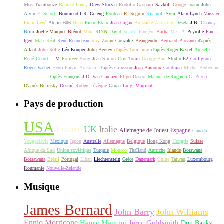
Mos
Trambouze
Bernard Lancy
Drew Struzan
Rodolfo Gasparri
Savkoff
Googe
Joann
John
Alvin
E. Sciotti
Boumendil
R. Geleng
Fouteau
R. Seguin
Kislaroff
Sym
Alain Lynch
Vaissier
Pierre Levé
Atelier 606
Head
Pierre Etaix
Jean Gigax
Boissière
Akinstler
Deseta
J.B.
Chanay
Brini
Joëlle Marquet
Brénot
Mara
RINN
David
Sciotti
Faugère
Bacha
M.C.P.
Peyrolle
Paul
Igert
Marc Réal
René Renneteau
Siry
Zoran
Gonzalez
Beaugendre
Bertrand
Piovano
d'après
Allard
John Solie
Léo Kouper
John Berkey
d'après Tom Jung
d'après Roger Kastel
Amsel
C.
René
Cerutti
J.M
Politeer
Bouy
Jean Simon
Cris
Tonin
George Barr
Studio E2
Collignon
Roger Vacher
Henri Faivre
Arnstam
D'après Grinsson
Jean Barnoux
Goldman
Michel Berberian
J. Barbaud
D'après François
J.D. Van Caulaert
Flipo
Dastor
Manuel de Rugama
G. Pezeril
D'après Belinsky
Desmé
Robert Lévèque
Gruau
Luigi Martinati
Pays de production
USA
France
UK
Italie
Allemagne de l'ouest
Espagne
Canada
Yougoslavie
Mexique
Japon
Australie
Allemagne
Belgique
Hong Kong
Hongrie
Suisse
Afrique du Sud
Union soviétique
Turquie
Monaco
Thaïland
Autriche
Irlande
Botswana
Botsawana
Brésil
Portugal
Liban
Liechtenstein
Grèce
Danemark
Chine
Taïwan
Luxembourg
Roumanie
Nouvelle-Zélande
Musique
James Bernard
John Barry
John Williams
Ennio Morricone
Henry Mancini
Jerry Goldsmith
Don Banks