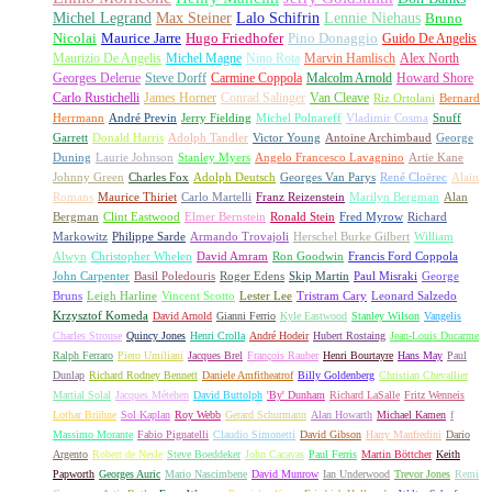
Michel Legrand
Max Steiner
Lalo Schifrin
Lennie Niehaus
Bruno
Nicolai
Maurice Jarre
Hugo Friedhofer
Pino Donaggio
Guido De Angelis
Maurizio De Angelis
Michel Magne
Nino Rota
Marvin Hamlisch
Alex North
Georges Delerue
Steve Dorff
Carmine Coppola
Malcolm Arnold
Howard Shore
Carlo Rustichelli
James Horner
Conrad Salinger
Van Cleave
Riz Ortolani
Bernard
Herrmann
André Previn
Jerry Fielding
Michel Polnareff
Vladimir Cosma
Snuff
Garrett
Donald Harris
Adolph Tandler
Victor Young
Antoine Archimbaud
George
Duning
Laurie Johnson
Stanley Myers
Angelo Francesco Lavagnino
Artie Kane
Johnny Green
Charles Fox
Adolph Deutsch
Georges Van Parys
René Cloërec
Alain
Romans
Maurice Thiriet
Carlo Martelli
Franz Reizenstein
Marilyn Bergman
Alan
Bergman
Clint Eastwood
Elmer Bernstein
Ronald Stein
Fred Myrow
Richard
Markowitz
Philippe Sarde
Armando Trovajoli
Herschel Burke Gilbert
William
Alwyn
Christopher Whelen
David Amram
Ron Goodwin
Francis Ford Coppola
John Carpenter
Basil Poledouris
Roger Edens
Skip Martin
Paul Misraki
George
Bruns
Leigh Harline
Vincent Scotto
Lester Lee
Tristram Cary
Leonard Salzedo
Krzysztof Komeda
David Arnold
Gianni Ferrio
Kyle Eastwood
Stanley Wilson
Vangelis
Charles Strouse
Quincy Jones
Henri Crolla
André Hodeir
Hubert Rostaing
Jean-Louis Ducarme
Ralph Ferraro
Piero Umiliani
Jacques Brel
François Rauber
Henri Bourtayre
Hans May
Paul
Dunlap
Richard Rodney Bennett
Daniele Amfitheatrof
Billy Goldenberg
Christian Chevallier
Martial Solal
Jacques Métehen
David Buttolph
'By' Dunham
Richard LaSalle
Fritz Wenneis
Lothar Brühne
Sol Kaplan
Roy Webb
Gerard Schurmann
Alan Howarth
Michael Kamen
f
Massimo Morante
Fabio Pignatelli
Claudio Simonetti
David Gibson
Harry Manfredini
Dario
Argento
Robert de Nesle
Steve Boeddeker
John Cacavas
Paul Ferris
Martin Böttcher
Keith
Papworth
Georges Auric
Mario Nascimbene
David Munrow
Ian Underwood
Trevor Jones
Remi