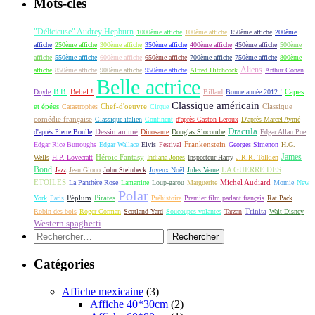
Mots-clés
"Délicieuse" Audrey Hepburn
1000ème affiche
100ème affiche
150ème affiche
200ème
affiche
250ème affiche
300ème affiche
350ème affiche
400ème affiche
450ème affiche
500ème
affiche
550ème affiche
600ème affiche
650ème affiche
700ème affiche
750ème affiche
800ème
Aliens
affiche
850ème affiche
900ème affiche
950ème affiche
Alfred Hitchcock
Arthur Conan
Belle actrice
B.B.
Bebel !
Capes
Doyle
Billard
Bonne année 2012 !
Classique américain
et épées
Classique
Catastrophes
Chef-d'oeuvre
Cirque
comédie française
Classique italien
Continent
d'après Gaston Leroux
D'après Marcel Aymé
Dracula
Dessin animé
d'après Pierre Boulle
Dinosaure
Douglas Slocombe
Edgar Allan Poe
Frankenstein
Edgar Rice Burroughs
Edgar Wallace
Elvis
Festival
Georges Simenon
H.G.
James
Héroic Fantasy
Wells
H.P. Lovecraft
Indiana Jones
Inspecteur Harry
J.R.R. Tolkien
Bond
LA GUERRE DES
Jazz
Jean Giono
John Steinbeck
Joyeux Noël
Jules Verne
ETOILES
Michel Audiard
La Panthère Rose
Lamartine
Loup-garou
Marguerite
Momie
New
Polar
Péplum
Pirates
York
Paris
Préhistoire
Premier film parlant français
Rat Pack
Robin des bois
Roger Corman
Scotland Yard
Soucoupes volantes
Tarzan
Trinita
Walt Disney
Western spaghetti
Rechercher :
Catégories
Affiche mexicaine
(3)
Affiche 40*30cm
(2)