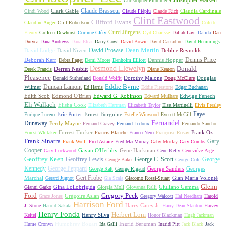
Christopher Walken
Christopher Plummer
Claude Brasseur
Clark Gable
Claudia Cardinale
Cindi Wood
Claude Piéplu
Claude Rich
Clint Eastwood
Clifford Evans
Claudine Auger
Cliff Robertson
Colette
Curd Jürgens
Fleury
Colleen Dewhurst
Corinne Cléry
Cyd Charisse
Daliah Lavi
Dalida
Dan
Duryea
Dana Andrews
Dana Elcar
Darry Cowl
David Bowie
David Carradine
David Hemmings
David Prowse
Dean Martin
David Lodge
David Niven
Debbie Reynolds
Dennis Price
Deborah Kerr
Dennis Hopper
Debra Paget
Demi Moore
Denholm Elliott
Desmond Llewelyn
Donald
Derren Nesbitt
Derek Francis
Diane Keaton
Pleasence
Dorothy Malone
Douglas
Donald Sutherland
Donald Wolfit
Doug McClure
Duncan Lamont
Eddie Byrne
Wilmer
Ed Harris
Eddie Firestone
Edgar Buchanan
Edith Scob
Edmond O'Brien
Edward G. Robinson
Edwige Fenech
Edward Mulhare
Eli Wallach
Elisha Cook
Elizabeth Hartman
Elizabeth Taylor
Elsa Martinelli
Elvis Presley
Faye
Eric Porter
Ernest Borgnine
Enrique Lucero
Estelle Winwood
Everett McGill
Fernandel
Dunaway
Ferdy Mayne
Fernand Gravey
Fernand Ledoux
Fernando Sancho
Forrest Tucker
Frank Oz
Forest Whitaker
Francis Blanche
Franco Nero
Françoise Rosay
Frank Sinatra
Gary
Frank Wolff
Fred Astaire
Fred MacMurray
Gaby Morlay
Gary Combs
Cooper
Gavan O'Herlihy
Gene Hackman
Gary Lockwood
Gene Kelly
Geneviève Page
Geoffrey Keen
Geoffrey Lewis
George C. Scott
George
George Baker
George Cole
Kennedy
George Peppard
George Sanders
Georges
George Raft
George Rigaud
Gert Fröbe
Marchal
Gian Maria Volonté
Gérard Jugnot
Gia Scala
Giacomo Rossi-Stuart
Glenn
Gina Lollobrigida
Giuliano Gemma
Gianni Garko
Giorgia Moll
Giovanna Ralli
Gregory Peck
Ford
Grégoire Aslan
Grace Jones
Gregory Walcott
Hal Needham
Harold
Harrison Ford
Harry Carey Jr.
J. Stone
Harold Sakata
Harry Dean Stanton
Harvey
Henry Fonda
Herbert Lom
Henry Silva
Keitel
Honor Blackman
Hugh Jackman
Humphrey Bogart
Ingrid Bergman
Hume Cronyn
Ida Galli
Ingrid Pitt
Jack Black
Jack