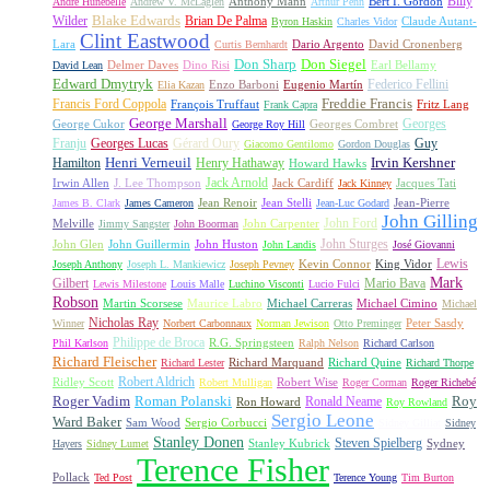
Billy
Anthony Mann
André Hunebelle
Andrew V. McLaglen
Arthur Penn
Bert I. Gordon
Wilder
Blake Edwards
Brian De Palma
Claude Autant-
Byron Haskin
Charles Vidor
Clint Eastwood
Lara
David Cronenberg
Curtis Bernhardt
Dario Argento
Don Sharp
Don Siegel
David Lean
Delmer Daves
Dino Risi
Earl Bellamy
Edward Dmytryk
Federico Fellini
Elia Kazan
Enzo Barboni
Eugenio Martín
Freddie Francis
Francis Ford Coppola
François Truffaut
Fritz Lang
Frank Capra
George Marshall
George Cukor
Georges
George Roy Hill
Georges Combret
Franju
Georges Lucas
Gérard Oury
Guy
Giacomo Gentilomo
Gordon Douglas
Irvin Kershner
Henri Verneuil
Henry Hathaway
Hamilton
Howard Hawks
Jack Arnold
Jacques Tati
Irwin Allen
J. Lee Thompson
Jack Cardiff
Jack Kinney
James B. Clark
James Cameron
Jean Renoir
Jean Stelli
Jean-Luc Godard
Jean-Pierre
John Gilling
John Carpenter
John Ford
Melville
Jimmy Sangster
John Boorman
John Sturges
John Huston
John Glen
John Guillermin
John Landis
José Giovanni
Lewis
King Vidor
Joseph Anthony
Joseph L. Mankiewicz
Joseph Pevney
Kevin Connor
Mark
Gilbert
Mario Bava
Lewis Milestone
Louis Malle
Luchino Visconti
Lucio Fulci
Robson
Michael Carreras
Michael Cimino
Martin Scorsese
Maurice Labro
Michael
Nicholas Ray
Winner
Norbert Carbonnaux
Norman Jewison
Otto Preminger
Peter Sasdy
Philippe de Broca
Phil Karlson
R.G. Springsteen
Ralph Nelson
Richard Carlson
Richard Fleischer
Richard Quine
Richard Lester
Richard Marquand
Richard Thorpe
Ridley Scott
Robert Aldrich
Robert Mulligan
Robert Wise
Roger Corman
Roger Richebé
Roger Vadim
Roman Polanski
Roy
Ron Howard
Ronald Neame
Roy Rowland
Sergio Leone
Ward Baker
Sam Wood
Sergio Corbucci
Sidney Gilliat
Sidney
Stanley Donen
Steven Spielberg
Stanley Kubrick
Sydney
Hayers
Sidney Lumet
Terence Fisher
Pollack
Ted Post
Terence Young
Tim Burton