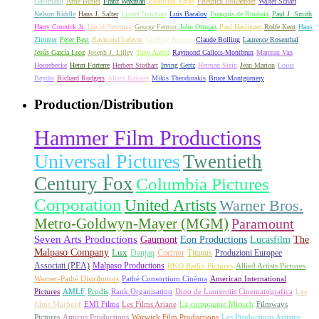
Gassmann
Artie Butler
Franz Waxman
Bronislau Kaper
Friedrich Hollaender
Walter Scharf
Nelson Riddle
Hans J. Salter
Lionel Newman
Luis Bacalov
François de Roubaix
Paul J. Smith
Harry Connick Jr.
David Newman
George Fenton
John Ottman
Paul Haslinger
Rolfe Kent
Hans
Zimmer
Peter Best
Raymond Lefevre
Geoffrey Burgon
Claude Bolling
Laurence Rosenthal
Jesús García Leoz
Joseph J. Lilley
Tony Aubin
Raymond Gallois-Montbrun
Marceau Van
Hoorebecke
Henri Forterre
Herbert Stothart
Irving Gertz
Herman Stein
Jean Marion
Louis
Beydts
Richard Rodgers
Albert Raisner
Mikis Theodorakis
Bruce Montgomery
Production/Distribution
Hammer Film Productions
Universal Pictures
Twentieth
Century Fox
Columbia Pictures
Corporation
United Artists
Warner Bros.
Metro-Goldwyn-Mayer (MGM)
Paramount
Seven Arts Productions
Gaumont
Eon Productions
Lucasfilm
The
Malpaso Company
Lux
Danjaq
Cocinor
Titanus
Produzioni Europee
Associati (PEA)
Malpaso Productions
RKO Radio Pictures
Allied Artists Pictures
Warner-Pathé Distributors
Pathé Consortium Cinéma
American International
Pictures
AMLF
Prodis
Rank Organisation
Dino de Laurentiis Cinematografica
Les
films Marbeuf
EMI Films
Les Films Ariane
La compagnie Mirisch
Filmways
Pictures
Amicus Productions
Warwick Film Productions
Les Productions Artistes