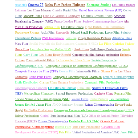
Associés
Cinema 77
Rialto Film Preben-Philipsen
Zoetrope Studios
Les Films Jacques
Leitienne
Les Films Marceau
Cinédis
Rapid Film
United International Pictures (UIP)
Cerito
Films
Mondex Films
Dino De Laurentiis Company
Les films Fernand Rivers
American
Broadcasting Company (ABC)
Franco London Films
Societé Cinématographique Lyre
Alta
Vista Film Production
Galatea Film
Les Films Corona
Tigon British Film Productions
Touchstone Pictures
Avala Film
Europrodis
Edward Small Productions
Leone Film
Selznick
International Pictures
PSO International
Fox-Lira
Village Roadshow Pictures
Atlántida Films
Mars Film
Société Nouvelle des Établissements Gaumont (SNEG)
Les Films Christian Fechner
Dania Film
Les Films Georges Muller (FGM)
Hawk Films
Walt Disney Productions
Specta
Films
Cady Films
Les Films Roger Richebé
Comptoir du film français production
Embassy
Pictures
Transcontinental Films
La Société des Films Sirius
Société Française de
Cinématographie (SFC)
Compagnie Française de Distribution Cinématographique (CFDC)
Comptoir Français du Film (CFF)
Excelsa Film
Intermondia Films
Glomer Film
Les Films
Concordia
Rome Paris Films
Compagnia Cinematografica Champion
Emmepi Cinematografica
Étoile Distribution
Clarion Films
Enigma Productions
Constantin Film Produktion
Cinematografica Associati
Les Films du Carrosse
Ultra Film
Nouvelles Éditions de Films
(NEF)
Metropolitan Filmexport
Samuel Bronston Productions
Capitole Films
Romana Film
Société Nouvelle de Cinématographie (SNC)
Valoria Films
Rastar Pictures
Les Productions
Jacques Roitfeld
Jadran Film
AVCO Embassy Pictures
Rafran Cinematografica
Devon/Persky-
Bright
Hal Wallis Productions
Compagnie Commerciale Française Cinématographique (CCFC)
Belstar Productions
Cinétel
Euro International Film (EIA)
Office de Radiodiffusion Télévision
Française (ORTF)
Tritone Cinematografica
Deutsche Fox AG (Defa)
Oceania Produzioni
Internazionali Cinematografiche
Rizzoli Film
Terra Film Produktion
Canadian Film
Development Corporation (CFDC)
Fair Film
United Productions of America (UPA)
Jason Films